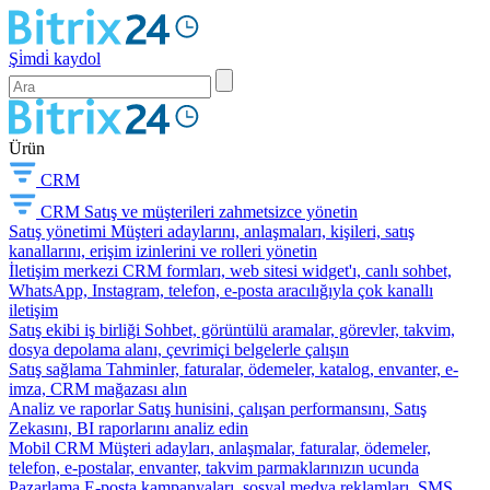
Şi̇mdi̇ kaydol
Ürün
CRM
CRM
Satış ve müşterileri zahmetsizce yönetin
Satış yönetimi
Müşteri adaylarını, anlaşmaları, kişileri, satış
kanallarını, erişim izinlerini ve rolleri yönetin
İletişim merkezi
CRM formları, web sitesi widget'ı, canlı sohbet,
WhatsApp, Instagram, telefon, e-posta aracılığıyla çok kanallı
iletişim
Satış ekibi iş birliği
Sohbet, görüntülü aramalar, görevler, takvim,
dosya depolama alanı, çevrimiçi belgelerle çalışın
Satış sağlama
Tahminler, faturalar, ödemeler, katalog, envanter, e-
imza, CRM mağazası alın
Analiz ve raporlar
Satış hunisini, çalışan performansını, Satış
Zekasını, BI raporlarını analiz edin
Mobil CRM
Müşteri adayları, anlaşmalar, faturalar, ödemeler,
telefon, e-postalar, envanter, takvim parmaklarınızın ucunda
Pazarlama
E-posta kampanyaları, sosyal medya reklamları, SMS,