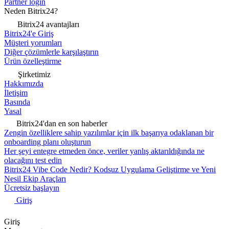
Partner login
Neden Bitrix24?
Bitrix24 avantajları
Bitrix24'e Giriş
Müşteri yorumları
Diğer çözümlerle karşılaştırın
Ürün özelleştirme
Şirketimiz
Hakkımızda
İletişim
Basında
Yasal
Bitrix24'dan en son haberler
Zengin özelliklere sahip yazılımlar için ilk başarıya odaklanan bir
onboarding planı oluşturun
Her şeyi entegre etmeden önce, veriler yanlış aktarıldığında ne
olacağını test edin
Bitrix24 Vibe Code Nedir? Kodsuz Uygulama Geliştirme ve Yeni
Nesil Ekip Araçları
Ücretsiz başlayın
Giriş
Giriş