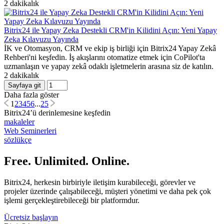
2 dakikalık
Bitrix24 ile Yapay Zeka Destekli CRM'in Kilidini Açın: Yeni Yapay
Zeka Kılavuzu Yayında
İK ve Otomasyon, CRM ve ekip iş birliği için Bitrix24 Yapay Zekâ
Rehberi'ni keşfedin. İş akışlarını otomatize etmek için CoPilot'ta
uzmanlaşın ve yapay zekâ odaklı işletmelerin arasına siz de katılın.
2 dakikalık
Sayfaya git
Daha fazla göster
1
2
3
4
5
6
...
25
Bitrix24’ü derinlemesine keşfedin
makaleler
Web Seminerleri
sözlükçe
Free. Unlimited. Online.
Bitrix24, herkesin birbiriyle iletişim kurabileceği, görevler ve
projeler üzerinde çalışabileceği, müşteri yönetimi ve daha pek çok
işlemi gerçekleştirebileceği bir platformdur.
Ücretsiz başlayın