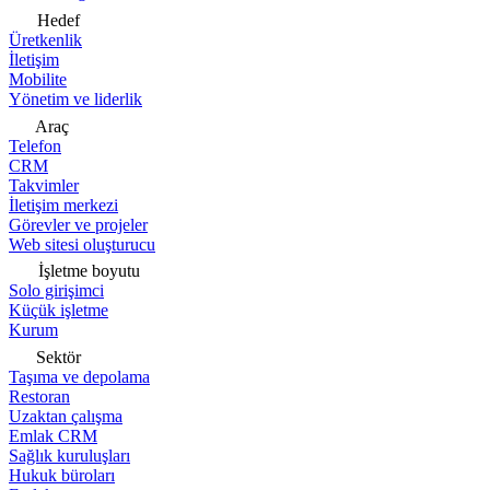
Hedef
Üretkenlik
İletişim
Mobilite
Yönetim ve liderlik
Araç
Telefon
CRM
Takvimler
İletişim merkezi
Görevler ve projeler
Web sitesi oluşturucu
İşletme boyutu
Solo girişimci
Küçük işletme
Kurum
Sektör
Taşıma ve depolama
Restoran
Uzaktan çalışma
Emlak CRM
Sağlık kuruluşları
Hukuk büroları