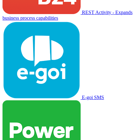
REST Activity - Expands
business process capabilities
E-goi SMS