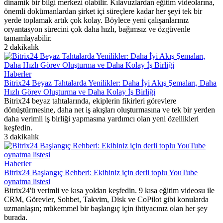
dinamik bir bilgi merkezi olabilir. Kılavuzlardan eğitim videolarına,
önemli dokümanlardan şirket içi süreçlere kadar her şeyi tek bir
yerde toplamak artık çok kolay. Böylece yeni çalışanlarınız
oryantasyon sürecini çok daha hızlı, bağımsız ve özgüvenle
tamamlayabilir.
2 dakikalık
Haberler
Bitrix24 Beyaz Tahtalarda Yenilikler: Daha İyi Akış Şemaları, Daha
Hızlı Görev Oluşturma ve Daha Kolay İş Birliği
Bitrix24 beyaz tahtalarında, ekiplerin fikirleri görevlere
dönüştürmesine, daha net iş akışları oluşturmasına ve tek bir yerden
daha verimli iş birliği yapmasına yardımcı olan yeni özellikleri
keşfedin.
3 dakikalık
Haberler
Bitrix24 Başlangıç ​​Rehberi: Ekibiniz için derli toplu YouTube
oynatma listesi
Bitrix24'ü verimli ve kısa yoldan keşfedin. 9 kısa eğitim videosu ile
CRM, Görevler, Sohbet, Takvim, Disk ve CoPilot gibi konularda
uzmanlaşın; mükemmel bir başlangıç için ihtiyacınız olan her şey
burada.