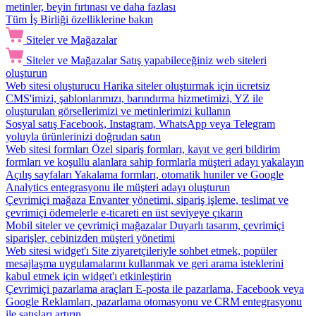
metinler, beyin fırtınası ve daha fazlası
Tüm İş Birliği özelliklerine bakın
Siteler ve Mağazalar
Siteler ve Mağazalar
Satış yapabileceğiniz web siteleri
oluşturun
Web sitesi oluşturucu
Harika siteler oluşturmak için ücretsiz
CMS'imizi, şablonlarımızı, barındırma hizmetimizi, YZ ile
oluşturulan görsellerimizi ve metinlerimizi kullanın
Sosyal satış
Facebook, Instagram, WhatsApp veya Telegram
yoluyla ürünlerinizi doğrudan satın
Web sitesi formları
Özel sipariş formları, kayıt ve geri bildirim
formları ve koşullu alanlara sahip formlarla müşteri adayı yakalayın
Açılış sayfaları
Yakalama formları, otomatik huniler ve Google
Analytics entegrasyonu ile müşteri adayı oluşturun
Çevrimiçi mağaza
Envanter yönetimi, sipariş işleme, teslimat ve
çevrimiçi ödemelerle e-ticareti en üst seviyeye çıkarın
Mobil siteler ve çevrimiçi mağazalar
Duyarlı tasarım, çevrimiçi
siparişler, cebinizden müşteri yönetimi
Web sitesi widget'ı
Site ziyaretçileriyle sohbet etmek, popüler
mesajlaşma uygulamalarını kullanmak ve geri arama isteklerini
kabul etmek için widget'ı etkinleştirin
Çevrimiçi pazarlama araçları
E-posta ile pazarlama, Facebook veya
Google Reklamları, pazarlama otomasyonu ve CRM entegrasyonu
ile satışları artırın