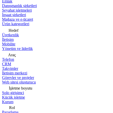
Emlak
Danışmanlık şirketleri
Seyahat işletmeleri
İnşaat şirketleri
Mağaza ve e-ticaret
Ürün kategorileri
Hedef
Üretkenlik
İletişim
Mobilite
Yönetim ve liderlik
Araç
Telefon
CRM
Takvimler
İletişim merkezi
Görevler ve projeler
Web sitesi oluşturucu
İşletme boyutu
Solo girişimci
Küçük işletme
Kurum
Rol
Pazarlama