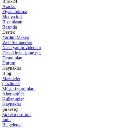
Bitrix24
Araçlar
Fiyatlandırma
Medya kiti
Bize ulaşın
Basında
Destek
Yardım Masası
Web Seminerleri
Nasıl yapılır videoları
Destekle iletişime geç
Demo plan
Durum
Kaynaklar
Blog
Makaleler
Çözümler
Müşteri yorumları
Alternatifler
Kullanımlar
Kaynaklar
Şirket içi
Şirket içi sürüm
İndir
Belgeleme