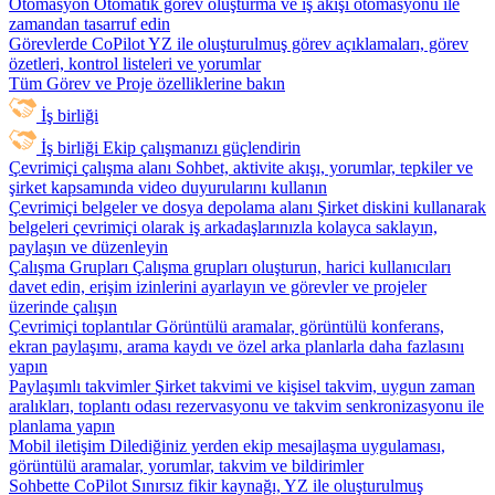
Otomasyon
Otomatik görev oluşturma ve iş akışı otomasyonu ile
zamandan tasarruf edin
Görevlerde CoPilot
YZ ile oluşturulmuş görev açıklamaları, görev
özetleri, kontrol listeleri ve yorumlar
Tüm Görev ve Proje özelliklerine bakın
İş birliği
İş birliği
Ekip çalışmanızı güçlendirin
Çevrimiçi çalışma alanı
Sohbet, aktivite akışı, yorumlar, tepkiler ve
şirket kapsamında video duyurularını kullanın
Çevrimiçi belgeler ve dosya depolama alanı
Şirket diskini kullanarak
belgeleri çevrimiçi olarak iş arkadaşlarınızla kolayca saklayın,
paylaşın ve düzenleyin
Çalışma Grupları
Çalışma grupları oluşturun, harici kullanıcıları
davet edin, erişim izinlerini ayarlayın ve görevler ve projeler
üzerinde çalışın
Çevrimiçi toplantılar
Görüntülü aramalar, görüntülü konferans,
ekran paylaşımı, arama kaydı ve özel arka planlarla daha fazlasını
yapın
Paylaşımlı takvimler
Şirket takvimi ve kişisel takvim, uygun zaman
aralıkları, toplantı odası rezervasyonu ve takvim senkronizasyonu ile
planlama yapın
Mobil iletişim
Dilediğiniz yerden ekip mesajlaşma uygulaması,
görüntülü aramalar, yorumlar, takvim ve bildirimler
Sohbette CoPilot
Sınırsız fikir kaynağı, YZ ile oluşturulmuş