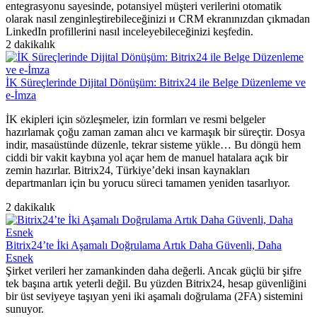
entegrasyonu sayesinde, potansiyel müşteri verilerini otomatik
olarak nasıl zenginleştirebileceğinizi и CRM ekranınızdan çıkmadan
LinkedIn profillerini nasıl inceleyebileceğinizi keşfedin.
2 dakikalık
İK Süreçlerinde Dijital Dönüşüm: Bitrix24 ile Belge Düzenleme ve
e-İmza
İK ekipleri için sözleşmeler, izin formları ve resmi belgeler
hazırlamak çoğu zaman zaman alıcı ve karmaşık bir süreçtir. Dosya
indir, masaüstünde düzenle, tekrar sisteme yükle… Bu döngü hem
ciddi bir vakit kaybına yol açar hem de manuel hatalara açık bir
zemin hazırlar. Bitrix24, Türkiye’deki insan kaynakları
departmanları için bu yorucu süreci tamamen yeniden tasarlıyor.
2 dakikalık
Bitrix24’te İki Aşamalı Doğrulama Artık Daha Güvenli, Daha
Esnek
Şirket verileri her zamankinden daha değerli. Ancak güçlü bir şifre
tek başına artık yeterli değil. Bu yüzden Bitrix24, hesap güvenliğini
bir üst seviyeye taşıyan yeni iki aşamalı doğrulama (2FA) sistemini
sunuyor.