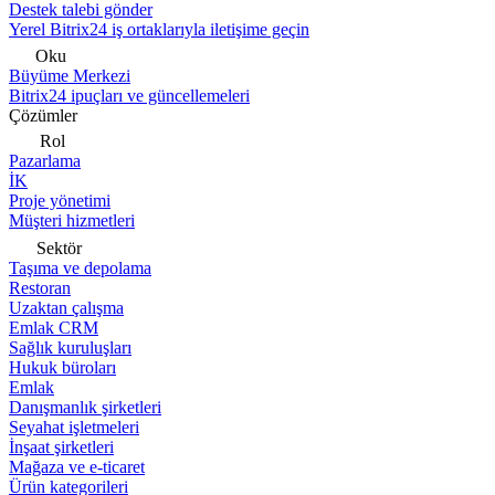
Destek talebi gönder
Yerel Bitrix24 iş ortaklarıyla iletişime geçin
Oku
Büyüme Merkezi
Bitrix24 ipuçları ve güncellemeleri
Çözümler
Rol
Pazarlama
İK
Proje yönetimi
Müşteri hizmetleri
Sektör
Taşıma ve depolama
Restoran
Uzaktan çalışma
Emlak CRM
Sağlık kuruluşları
Hukuk büroları
Emlak
Danışmanlık şirketleri
Seyahat işletmeleri
İnşaat şirketleri
Mağaza ve e-ticaret
Ürün kategorileri