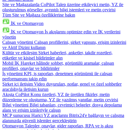
Site ve Mağazalarda CoPilot
Talep üzerine etkileyici metin, YZ ile
oluşturulmuş görseller, ayrıntılı bilgi istemleri ve metin çevirisi
Tüm Site ve Mağaza özelliklerine bakın
İK ve Otomasyon
İK ve Otomasyon
İş akışlarını optimize edin ve İK verilerini
yönetin
Çalışan yönetimi
Çalışan profillerini, şirket yapısını, erişim izinlerini
ve Aktif Dizini kullanın
Kültür ve etkileşim
Şirket haberleri, anketler, takdir rozetleri,
etiketler ve kişisel bildirimler alın
Mobil İK
Hareket hâlinde sohbet, görüntülü aramalar, çalışan
profilleri, onaylar ve bildirimler
İş yönetimi
KPI, iş raporları, denetmen görünümü ile çalışan
performansını takip edin
Şirket içi iletişim
Video duyuruları, notlar, genel ve özel sohbetler
aracılığıyla iletişim kurun
Akışta CoPilot
Konu özetleri, YZ ile üretilen fikirler, metin
düzenleme ve oluşturma, YZ ile yazılmış yanıtlar, metin çevirisi
Bilgi yönetimi
Bilgi tabanları, çevrimiçi belgeler, dosya depolama
alanı ve erişim izinleriyle çalışın
MCP sunucusu
Harici YZ araçlarını Bitrix24'e bağlayın ve çalışma
alanınızda güvenli işlemler gerçekleştirin
Otomasyon
Talepler, onaylar, gider raporları, RPA ve iş akışı