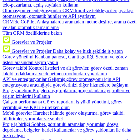
tele-pazarlama, açılış sayfaları kullanın
Otomasyon ve entegrasyonlar
CRM kural ve tetikleyicileri, iş akışı
otomasyonu, otomatik huniler ve API ayarlayın
CRM'de CoPilot
Anlaşmalarda aramadan metne deşifre, arama özeti
ve alan otomatik tamamlama
Tüm CRM özelliklerine bakın
Görevler ve Projeler
Görevler ve Projeler
Daha kolay ve hızlı şekilde iş yapın
Görev yönetimi
Kanban panosu, Gantt grafiği, Scrum ve görev
listesi arasından seçim yapın
Görev takibi
Kontrol listeleri ve alt görevler, görev özeti, zaman
takibi, odaklanma ve denetmen modundan yararlanın
API ve entegrasyonlar
Gelişmiş görev otomasyonu için API
entegrasyonu aracılığıyla görevlerinizi diğer hizmetlere bağlayın
Proje yönetimi
Projeleri, iş gruplarını, proje planlamayı, rolleri ve
erişim izinlerini kullanın
Çalışan performansı
Görev raporları, iş yükü yönetimi, görev
verimliliği ve KPI ile üretken olun
Mobil görevler
Hareket hâlinde görev oluşturma, görev takibi,
bildirimler, yorumlar ve sohbet
Proje iş birliği
Sohbet, görüntülü aramalar, yorumlar, dosya
depolama, belgeler, harici kullanıcılar ve görev şablonları ile daha
hızlı çalışın