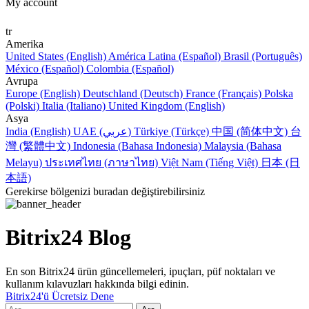
My account
tr
Amerika
United States (English)
América Latina (Español)
Brasil (Português)
México (Español)
Colombia (Español)
Avrupa
Europe (English)
Deutschland (Deutsch)
France (Français)
Polska
(Polski)
Italia (Italiano)
United Kingdom (English)
Asya
India (English)
UAE (عربي)
Türkiye (Türkçe)
中国 (简体中文)
台
灣 (繁體中文)
Indonesia (Bahasa Indonesia)
Malaysia (Bahasa
Melayu)
ประเทศไทย (ภาษาไทย)
Việt Nam (Tiếng Việt)
日本 (日
本語)
Gerekirse bölgenizi buradan değiştirebilirsiniz
Bitrix24 Blog
En son Bitrix24 ürün güncellemeleri, ipuçları, püf noktaları ve
kullanım kılavuzları hakkında bilgi edinin.
Bitrix24'ü Ücretsiz Dene