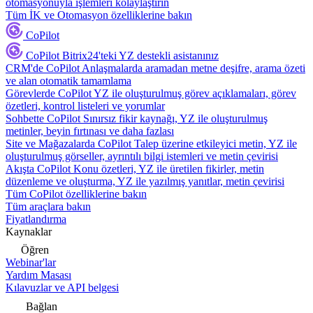
otomasyonuyla işlemleri kolaylaştırın
Tüm İK ve Otomasyon özelliklerine bakın
CoPilot
CoPilot
Bitrix24'teki YZ destekli asistanınız
CRM'de CoPilot
Anlaşmalarda aramadan metne deşifre, arama özeti
ve alan otomatik tamamlama
Görevlerde CoPilot
YZ ile oluşturulmuş görev açıklamaları, görev
özetleri, kontrol listeleri ve yorumlar
Sohbette CoPilot
Sınırsız fikir kaynağı, YZ ile oluşturulmuş
metinler, beyin fırtınası ve daha fazlası
Site ve Mağazalarda CoPilot
Talep üzerine etkileyici metin, YZ ile
oluşturulmuş görseller, ayrıntılı bilgi istemleri ve metin çevirisi
Akışta CoPilot
Konu özetleri, YZ ile üretilen fikirler, metin
düzenleme ve oluşturma, YZ ile yazılmış yanıtlar, metin çevirisi
Tüm CoPilot özelliklerine bakın
Tüm araçlara bakın
Fiyatlandırma
Kaynaklar
Öğren
Webinar'lar
Yardım Masası
Kılavuzlar ve API belgesi
Bağlan