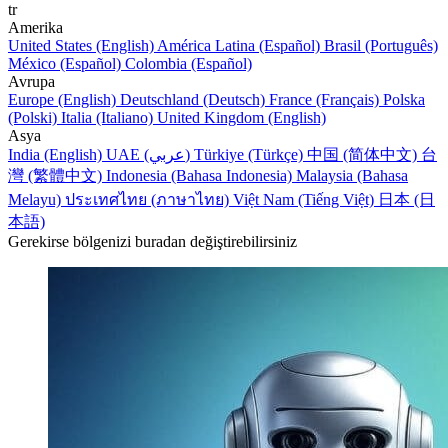
tr
Amerika
United States (English)
América Latina (Español)
Brasil (Português)
México (Español)
Colombia (Español)
Avrupa
Europe (English)
Deutschland (Deutsch)
France (Français)
Polska
(Polski)
Italia (Italiano)
United Kingdom (English)
Asya
India (English)
UAE (عربي)
Türkiye (Türkçe)
中国 (简体中文)
台
灣 (繁體中文)
Indonesia (Bahasa Indonesia)
Malaysia (Bahasa
Melayu)
ประเทศไทย (ภาษาไทย)
Việt Nam (Tiếng Việt)
日本 (日
本語)
Gerekirse bölgenizi buradan değiştirebilirsiniz