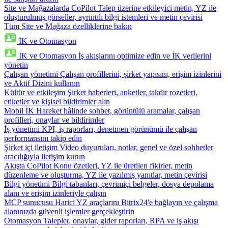
Site ve Mağazalarda CoPilot
Talep üzerine etkileyici metin, YZ ile
oluşturulmuş görseller, ayrıntılı bilgi istemleri ve metin çevirisi
Tüm Site ve Mağaza özelliklerine bakın
İK ve Otomasyon
İK ve Otomasyon
İş akışlarını optimize edin ve İK verilerini
yönetin
Çalışan yönetimi
Çalışan profillerini, şirket yapısını, erişim izinlerini
ve Aktif Dizini kullanın
Kültür ve etkileşim
Şirket haberleri, anketler, takdir rozetleri,
etiketler ve kişisel bildirimler alın
Mobil İK
Hareket hâlinde sohbet, görüntülü aramalar, çalışan
profilleri, onaylar ve bildirimler
İş yönetimi
KPI, iş raporları, denetmen görünümü ile çalışan
performansını takip edin
Şirket içi iletişim
Video duyuruları, notlar, genel ve özel sohbetler
aracılığıyla iletişim kurun
Akışta CoPilot
Konu özetleri, YZ ile üretilen fikirler, metin
düzenleme ve oluşturma, YZ ile yazılmış yanıtlar, metin çevirisi
Bilgi yönetimi
Bilgi tabanları, çevrimiçi belgeler, dosya depolama
alanı ve erişim izinleriyle çalışın
MCP sunucusu
Harici YZ araçlarını Bitrix24'e bağlayın ve çalışma
alanınızda güvenli işlemler gerçekleştirin
Otomasyon
Talepler, onaylar, gider raporları, RPA ve iş akışı