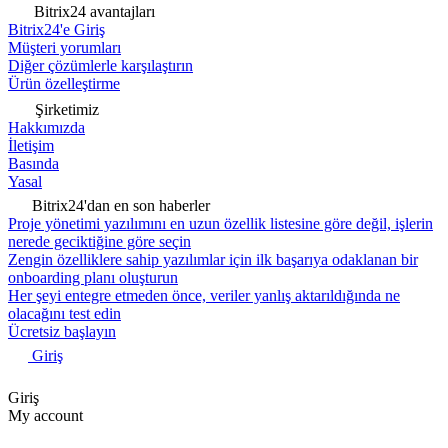
Bitrix24 avantajları
Bitrix24'e Giriş
Müşteri yorumları
Diğer çözümlerle karşılaştırın
Ürün özelleştirme
Şirketimiz
Hakkımızda
İletişim
Basında
Yasal
Bitrix24'dan en son haberler
Proje yönetimi yazılımını en uzun özellik listesine göre değil, işlerin
nerede geciktiğine göre seçin
Zengin özelliklere sahip yazılımlar için ilk başarıya odaklanan bir
onboarding planı oluşturun
Her şeyi entegre etmeden önce, veriler yanlış aktarıldığında ne
olacağını test edin
Ücretsiz başlayın
Giriş
Giriş
My account