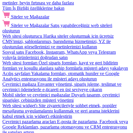
metinler, beyin fırtınası ve daha fazlası
Tüm İş Birliği özelliklerine bakın
Siteler ve Mağazalar
Siteler ve Mağazalar
Satış yapabileceğiniz web siteleri
oluşturun
Web sitesi oluşturucu
Harika siteler oluşturmak için ücretsiz
CMS'imizi, şablonlarımızı, barındırma hizmetimizi, YZ ile
oluşturulan görsellerimizi ve metinlerimizi kullanın
Sosyal satış
Facebook, Instagram, WhatsApp veya Telegram
yoluyla ürünlerinizi doğrudan satın
Web sitesi formları
Özel sipariş formları, kayıt ve geri bildirim
formları ve koşullu alanlara sahip formlarla müşteri adayı yakalayın
Açılış sayfaları
Yakalama formları, otomatik huniler ve Google
Analytics entegrasyonu ile müşteri adayı oluşturun
Çevrimiçi mağaza
Envanter yönetimi, sipariş işleme, teslimat ve
çevrimiçi ödemelerle e-ticareti en üst seviyeye çıkarın
Mobil siteler ve çevrimiçi mağazalar
Duyarlı tasarım, çevrimiçi
siparişler, cebinizden müşteri yönetimi
Web sitesi widget'ı
Site ziyaretçileriyle sohbet etmek, popüler
mesajlaşma uygulamalarını kullanmak ve geri arama isteklerini
kabul etmek için widget'ı etkinleştirin
Çevrimiçi pazarlama araçları
E-posta ile pazarlama, Facebook veya
Google Reklamları, pazarlama otomasyonu ve CRM entegrasyonu
ile satışları artırın