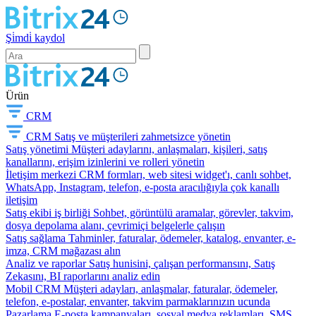
Şi̇mdi̇ kaydol
Ürün
CRM
CRM
Satış ve müşterileri zahmetsizce yönetin
Satış yönetimi
Müşteri adaylarını, anlaşmaları, kişileri, satış
kanallarını, erişim izinlerini ve rolleri yönetin
İletişim merkezi
CRM formları, web sitesi widget'ı, canlı sohbet,
WhatsApp, Instagram, telefon, e-posta aracılığıyla çok kanallı
iletişim
Satış ekibi iş birliği
Sohbet, görüntülü aramalar, görevler, takvim,
dosya depolama alanı, çevrimiçi belgelerle çalışın
Satış sağlama
Tahminler, faturalar, ödemeler, katalog, envanter, e-
imza, CRM mağazası alın
Analiz ve raporlar
Satış hunisini, çalışan performansını, Satış
Zekasını, BI raporlarını analiz edin
Mobil CRM
Müşteri adayları, anlaşmalar, faturalar, ödemeler,
telefon, e-postalar, envanter, takvim parmaklarınızın ucunda
Pazarlama
E-posta kampanyaları, sosyal medya reklamları, SMS,