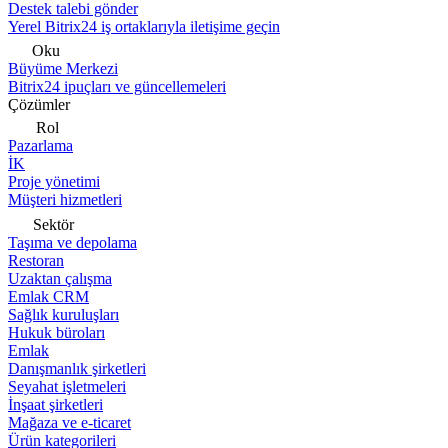
Destek talebi gönder
Yerel Bitrix24 iş ortaklarıyla iletişime geçin
Oku
Büyüme Merkezi
Bitrix24 ipuçları ve güncellemeleri
Çözümler
Rol
Pazarlama
İK
Proje yönetimi
Müşteri hizmetleri
Sektör
Taşıma ve depolama
Restoran
Uzaktan çalışma
Emlak CRM
Sağlık kuruluşları
Hukuk büroları
Emlak
Danışmanlık şirketleri
Seyahat işletmeleri
İnşaat şirketleri
Mağaza ve e-ticaret
Ürün kategorileri