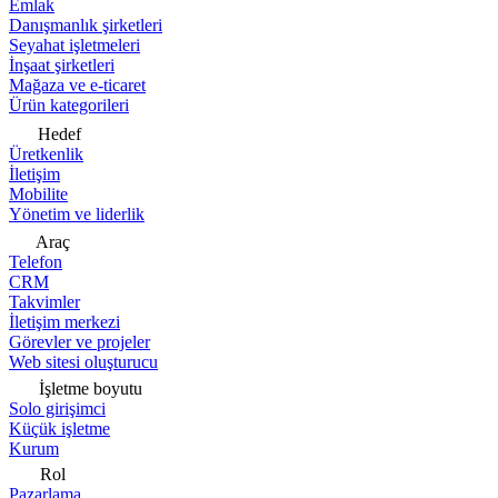
Emlak
Danışmanlık şirketleri
Seyahat işletmeleri
İnşaat şirketleri
Mağaza ve e-ticaret
Ürün kategorileri
Hedef
Üretkenlik
İletişim
Mobilite
Yönetim ve liderlik
Araç
Telefon
CRM
Takvimler
İletişim merkezi
Görevler ve projeler
Web sitesi oluşturucu
İşletme boyutu
Solo girişimci
Küçük işletme
Kurum
Rol
Pazarlama