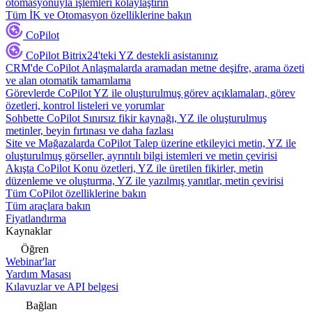
otomasyonuyla işlemleri kolaylaştırın
Tüm İK ve Otomasyon özelliklerine bakın
CoPilot
CoPilot
Bitrix24'teki YZ destekli asistanınız
CRM'de CoPilot
Anlaşmalarda aramadan metne deşifre, arama özeti
ve alan otomatik tamamlama
Görevlerde CoPilot
YZ ile oluşturulmuş görev açıklamaları, görev
özetleri, kontrol listeleri ve yorumlar
Sohbette CoPilot
Sınırsız fikir kaynağı, YZ ile oluşturulmuş
metinler, beyin fırtınası ve daha fazlası
Site ve Mağazalarda CoPilot
Talep üzerine etkileyici metin, YZ ile
oluşturulmuş görseller, ayrıntılı bilgi istemleri ve metin çevirisi
Akışta CoPilot
Konu özetleri, YZ ile üretilen fikirler, metin
düzenleme ve oluşturma, YZ ile yazılmış yanıtlar, metin çevirisi
Tüm CoPilot özelliklerine bakın
Tüm araçlara bakın
Fiyatlandırma
Kaynaklar
Öğren
Webinar'lar
Yardım Masası
Kılavuzlar ve API belgesi
Bağlan