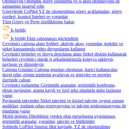
Otomasyon
Otomatik görev oluşturma ve iş akışı otomasyonu ile
zamandan tasarruf edin
Görevlerde CoPilot
YZ ile oluşturulmuş görev açıklamaları, görev
özetleri, kontrol listeleri ve yorumlar
Tüm Görev ve Proje özelliklerine bakın
İş birliği
İş birliği
Ekip çalışmanızı güçlendirin
Çevrimiçi çalışma alanı
Sohbet, aktivite akışı, yorumlar, tepkiler ve
şirket kapsamında video duyurularını kullanın
Çevrimiçi belgeler ve dosya depolama alanı
Şirket diskini kullanarak
belgeleri çevrimiçi olarak iş arkadaşlarınızla kolayca saklayın,
paylaşın ve düzenleyin
Çalışma Grupları
Çalışma grupları oluşturun, harici kullanıcıları
davet edin, erişim izinlerini ayarlayın ve görevler ve projeler
üzerinde çalışın
Çevrimiçi toplantılar
Görüntülü aramalar, görüntülü konferans,
ekran paylaşımı, arama kaydı ve özel arka planlarla daha fazlasını
yapın
Paylaşımlı takvimler
Şirket takvimi ve kişisel takvim, uygun zaman
aralıkları, toplantı odası rezervasyonu ve takvim senkronizasyonu ile
planlama yapın
Mobil iletişim
Dilediğiniz yerden ekip mesajlaşma uygulaması,
görüntülü aramalar, yorumlar, takvim ve bildirimler
Sohbette CoPilot
Sınırsız fikir kaynağı, YZ ile oluşturulmuş