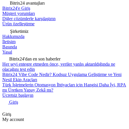
Bitrix24 avantajları
Bitrix24'e Giriş
Müşteri yorumları
Diğer çözümlerle karşılaştırın
Ürün özelleştirme
Şirketimiz
Hakkımızda
İletişim
Basında
Yasal
Bitrix24'dan en son haberler
Her şeyi entegre etmeden önce, veriler yanlış aktarıldığında ne
olacağını test edin
Bitrix24 Vibe Code Nedir? Kodsuz Uygulama Geliştirme ve Yeni
Nesil Ekip Araçları
Türk İşletmelerin Otomasyon İhtiyaçları için Hangisi Daha İyi, RPA
mı Üretken Yapay Zekâ mı?
Ücretsiz başlayın
Giriş
Giriş
My account