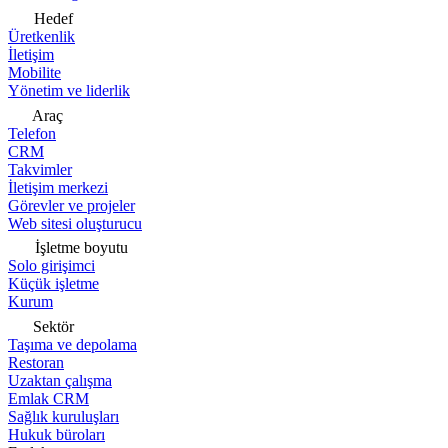
Hedef
Üretkenlik
İletişim
Mobilite
Yönetim ve liderlik
Araç
Telefon
CRM
Takvimler
İletişim merkezi
Görevler ve projeler
Web sitesi oluşturucu
İşletme boyutu
Solo girişimci
Küçük işletme
Kurum
Sektör
Taşıma ve depolama
Restoran
Uzaktan çalışma
Emlak CRM
Sağlık kuruluşları
Hukuk büroları