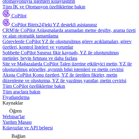
otomasyonuyla işlemleri kolaylaştırın
Tüm İK ve Otomasyon özelliklerine bakın
CoPilot
CoPilot
Bitrix24'teki YZ destekli asistanınız
CRM'de CoPilot
Anlaşmalarda aramadan metne deşifre, arama özeti
ve alan otomatik tamamlama
Görevlerde CoPilot
YZ ile oluşturulmuş görev açıklamaları, görev
özetleri, kontrol listeleri ve yorumlar
Sohbette CoPilot
Sınırsız fikir kaynağı, YZ ile oluşturulmuş
metinler, beyin fırtınası ve daha fazlası
Site ve Mağazalarda CoPilot
Talep üzerine etkileyici metin, YZ ile
oluşturulmuş görseller, ayrıntılı bilgi istemleri ve metin çevirisi
Akışta CoPilot
Konu özetleri, YZ ile üretilen fikirler, metin
düzenleme ve oluşturma, YZ ile yazılmış yanıtlar, metin çevirisi
Tüm CoPilot özelliklerine bakın
Tüm araçlara bakın
Fiyatlandırma
Kaynaklar
Öğren
Webinar'lar
Yardım Masası
Kılavuzlar ve API belgesi
Bağlan