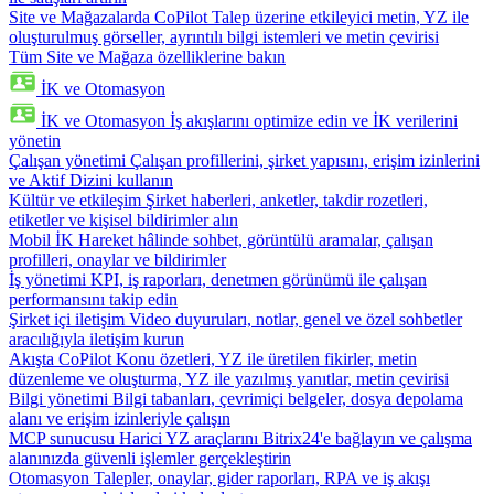
Site ve Mağazalarda CoPilot
Talep üzerine etkileyici metin, YZ ile
oluşturulmuş görseller, ayrıntılı bilgi istemleri ve metin çevirisi
Tüm Site ve Mağaza özelliklerine bakın
İK ve Otomasyon
İK ve Otomasyon
İş akışlarını optimize edin ve İK verilerini
yönetin
Çalışan yönetimi
Çalışan profillerini, şirket yapısını, erişim izinlerini
ve Aktif Dizini kullanın
Kültür ve etkileşim
Şirket haberleri, anketler, takdir rozetleri,
etiketler ve kişisel bildirimler alın
Mobil İK
Hareket hâlinde sohbet, görüntülü aramalar, çalışan
profilleri, onaylar ve bildirimler
İş yönetimi
KPI, iş raporları, denetmen görünümü ile çalışan
performansını takip edin
Şirket içi iletişim
Video duyuruları, notlar, genel ve özel sohbetler
aracılığıyla iletişim kurun
Akışta CoPilot
Konu özetleri, YZ ile üretilen fikirler, metin
düzenleme ve oluşturma, YZ ile yazılmış yanıtlar, metin çevirisi
Bilgi yönetimi
Bilgi tabanları, çevrimiçi belgeler, dosya depolama
alanı ve erişim izinleriyle çalışın
MCP sunucusu
Harici YZ araçlarını Bitrix24'e bağlayın ve çalışma
alanınızda güvenli işlemler gerçekleştirin
Otomasyon
Talepler, onaylar, gider raporları, RPA ve iş akışı