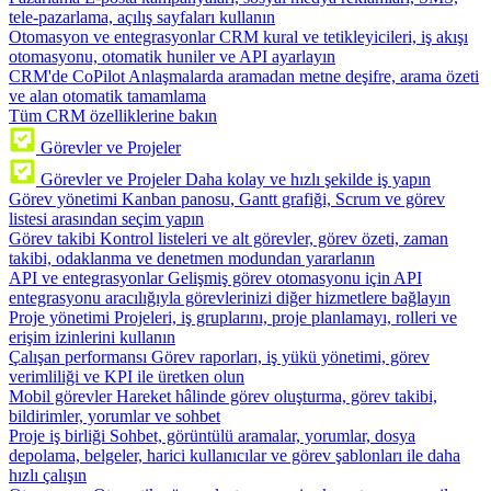
tele-pazarlama, açılış sayfaları kullanın
Otomasyon ve entegrasyonlar
CRM kural ve tetikleyicileri, iş akışı
otomasyonu, otomatik huniler ve API ayarlayın
CRM'de CoPilot
Anlaşmalarda aramadan metne deşifre, arama özeti
ve alan otomatik tamamlama
Tüm CRM özelliklerine bakın
Görevler ve Projeler
Görevler ve Projeler
Daha kolay ve hızlı şekilde iş yapın
Görev yönetimi
Kanban panosu, Gantt grafiği, Scrum ve görev
listesi arasından seçim yapın
Görev takibi
Kontrol listeleri ve alt görevler, görev özeti, zaman
takibi, odaklanma ve denetmen modundan yararlanın
API ve entegrasyonlar
Gelişmiş görev otomasyonu için API
entegrasyonu aracılığıyla görevlerinizi diğer hizmetlere bağlayın
Proje yönetimi
Projeleri, iş gruplarını, proje planlamayı, rolleri ve
erişim izinlerini kullanın
Çalışan performansı
Görev raporları, iş yükü yönetimi, görev
verimliliği ve KPI ile üretken olun
Mobil görevler
Hareket hâlinde görev oluşturma, görev takibi,
bildirimler, yorumlar ve sohbet
Proje iş birliği
Sohbet, görüntülü aramalar, yorumlar, dosya
depolama, belgeler, harici kullanıcılar ve görev şablonları ile daha
hızlı çalışın