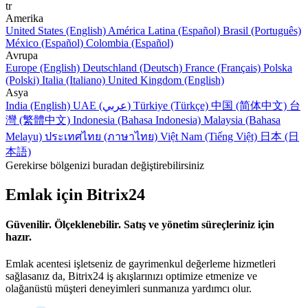
tr
Amerika
United States (English)
América Latina (Español)
Brasil (Português)
México (Español)
Colombia (Español)
Avrupa
Europe (English)
Deutschland (Deutsch)
France (Français)
Polska
(Polski)
Italia (Italiano)
United Kingdom (English)
Asya
India (English)
UAE (عربي)
Türkiye (Türkçe)
中国 (简体中文)
台
灣 (繁體中文)
Indonesia (Bahasa Indonesia)
Malaysia (Bahasa
Melayu)
ประเทศไทย (ภาษาไทย)
Việt Nam (Tiếng Việt)
日本 (日
本語)
Gerekirse bölgenizi buradan değiştirebilirsiniz
Emlak için Bitrix24
Güvenilir. Ölçeklenebilir. Satış ve yönetim süreçleriniz için
hazır.
Emlak acentesi işletseniz de gayrimenkul değerleme hizmetleri
sağlasanız da, Bitrix24 iş akışlarınızı optimize etmenize ve
olağanüstü müşteri deneyimleri sunmanıza yardımcı olur.