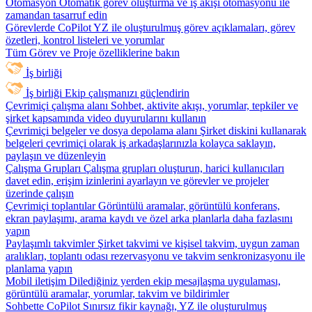
Otomasyon
Otomatik görev oluşturma ve iş akışı otomasyonu ile
zamandan tasarruf edin
Görevlerde CoPilot
YZ ile oluşturulmuş görev açıklamaları, görev
özetleri, kontrol listeleri ve yorumlar
Tüm Görev ve Proje özelliklerine bakın
İş birliği
İş birliği
Ekip çalışmanızı güçlendirin
Çevrimiçi çalışma alanı
Sohbet, aktivite akışı, yorumlar, tepkiler ve
şirket kapsamında video duyurularını kullanın
Çevrimiçi belgeler ve dosya depolama alanı
Şirket diskini kullanarak
belgeleri çevrimiçi olarak iş arkadaşlarınızla kolayca saklayın,
paylaşın ve düzenleyin
Çalışma Grupları
Çalışma grupları oluşturun, harici kullanıcıları
davet edin, erişim izinlerini ayarlayın ve görevler ve projeler
üzerinde çalışın
Çevrimiçi toplantılar
Görüntülü aramalar, görüntülü konferans,
ekran paylaşımı, arama kaydı ve özel arka planlarla daha fazlasını
yapın
Paylaşımlı takvimler
Şirket takvimi ve kişisel takvim, uygun zaman
aralıkları, toplantı odası rezervasyonu ve takvim senkronizasyonu ile
planlama yapın
Mobil iletişim
Dilediğiniz yerden ekip mesajlaşma uygulaması,
görüntülü aramalar, yorumlar, takvim ve bildirimler
Sohbette CoPilot
Sınırsız fikir kaynağı, YZ ile oluşturulmuş