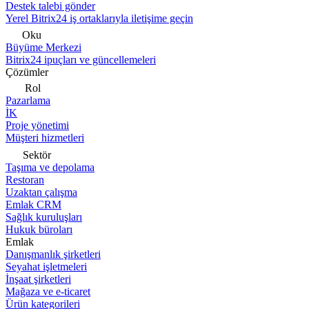
Destek talebi gönder
Yerel Bitrix24 iş ortaklarıyla iletişime geçin
Oku
Büyüme Merkezi
Bitrix24 ipuçları ve güncellemeleri
Çözümler
Rol
Pazarlama
İK
Proje yönetimi
Müşteri hizmetleri
Sektör
Taşıma ve depolama
Restoran
Uzaktan çalışma
Emlak CRM
Sağlık kuruluşları
Hukuk büroları
Emlak
Danışmanlık şirketleri
Seyahat işletmeleri
İnşaat şirketleri
Mağaza ve e-ticaret
Ürün kategorileri