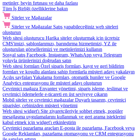
metinler, beyin fırtınası ve daha fazlası
Tüm İş Birliği özelliklerine bakın
Siteler ve Mağazalar
Siteler ve Mağazalar
Satış yapabileceğiniz web siteleri
oluşturun
Web sitesi oluşturucu
Harika siteler oluşturmak için ücretsiz
CMS'imizi, şablonlarımızı, barındırma hizmetimizi, YZ ile
oluşturulan görsellerimizi ve metinlerimizi kullanın
Sosyal satış
Facebook, Instagram, WhatsApp veya Telegram
yoluyla ürünlerinizi doğrudan satın
Web sitesi formları
Özel sipariş formları, kayıt ve geri bildirim
formları ve koşullu alanlara sahip formlarla müşteri adayı yakalayın
Açılış sayfaları
Yakalama formları, otomatik huniler ve Google
Analytics entegrasyonu ile müşteri adayı oluşturun
Çevrimiçi mağaza
Envanter yönetimi, sipariş işleme, teslimat ve
çevrimiçi ödemelerle e-ticareti en üst seviyeye çıkarın
Mobil siteler ve çevrimiçi mağazalar
Duyarlı tasarım, çevrimiçi
siparişler, cebinizden müşteri yönetimi
Web sitesi widget'ı
Site ziyaretçileriyle sohbet etmek, popüler
mesajlaşma uygulamalarını kullanmak ve geri arama isteklerini
kabul etmek için widget'ı etkinleştirin
Çevrimiçi pazarlama araçları
E-posta ile pazarlama, Facebook veya
Google Reklamları, pazarlama otomasyonu ve CRM entegrasyonu
ile satışları artırın