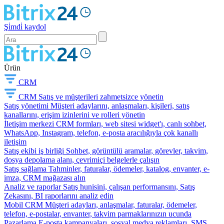
Şi̇mdi̇ kaydol
Ürün
CRM
CRM
Satış ve müşterileri zahmetsizce yönetin
Satış yönetimi
Müşteri adaylarını, anlaşmaları, kişileri, satış
kanallarını, erişim izinlerini ve rolleri yönetin
İletişim merkezi
CRM formları, web sitesi widget'ı, canlı sohbet,
WhatsApp, Instagram, telefon, e-posta aracılığıyla çok kanallı
iletişim
Satış ekibi iş birliği
Sohbet, görüntülü aramalar, görevler, takvim,
dosya depolama alanı, çevrimiçi belgelerle çalışın
Satış sağlama
Tahminler, faturalar, ödemeler, katalog, envanter, e-
imza, CRM mağazası alın
Analiz ve raporlar
Satış hunisini, çalışan performansını, Satış
Zekasını, BI raporlarını analiz edin
Mobil CRM
Müşteri adayları, anlaşmalar, faturalar, ödemeler,
telefon, e-postalar, envanter, takvim parmaklarınızın ucunda
Pazarlama
E-posta kampanyaları, sosyal medya reklamları, SMS,