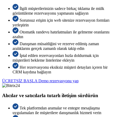
İlgili müşterilerinizin sadece birkaç tıklama ile mülk
görüntüleme rezervasyonu yapmasını sağlayın
Sorunsuz erişim için web sitenize rezervasyon formları
yerleştirin
Otomatik randevu hatırlatmaları ile gelmeme oranlarını
azaltın
Danışman müsaitliğini ve rezerve edilmiş zaman
aralıklarını gerçek zamanlı olarak takip edin
İptal edilen rezervasyonları hızla doldurmak için
müşterileri bekleme listelerine ekleyin
Her rezervasyonu eksiksiz müşteri detayları içeren bir
CRM kaydına bağlayın
ÜCRETSİZ BAŞLA
Demo rezervasyonu yap
Alıcılar ve satıcılarla tutarlı iletişim sürdürün
Tek platformdan aramalar ve entegre mesajlaşma
uygulamaları ile müşterilere danışmanlık hizmeti verin