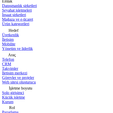
Emlak
Danışmanlık şirketleri
Seyahat işletmeleri
İnşaat şirketleri
Mağaza ve e-ticaret
Ürün kategorileri
Hedef
Üretkenlik
İletişim
Mobilite
Yönetim ve liderlik
Araç
Telefon
CRM
Takvimler
İletişim merkezi
Görevler ve projeler
Web sitesi oluşturucu
İşletme boyutu
Solo girişimci
Küçük işletme
Kurum
Rol
Pazarlama