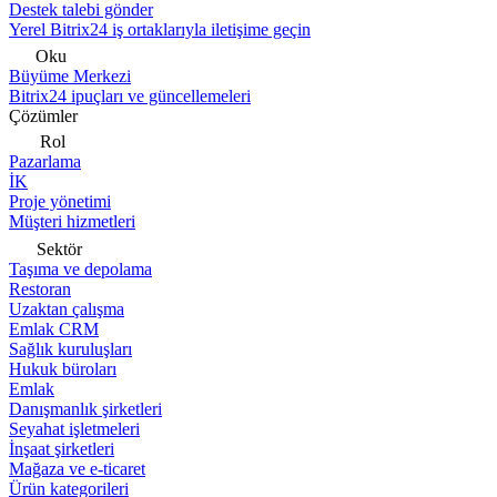
Destek talebi gönder
Yerel Bitrix24 iş ortaklarıyla iletişime geçin
Oku
Büyüme Merkezi
Bitrix24 ipuçları ve güncellemeleri
Çözümler
Rol
Pazarlama
İK
Proje yönetimi
Müşteri hizmetleri
Sektör
Taşıma ve depolama
Restoran
Uzaktan çalışma
Emlak CRM
Sağlık kuruluşları
Hukuk büroları
Emlak
Danışmanlık şirketleri
Seyahat işletmeleri
İnşaat şirketleri
Mağaza ve e-ticaret
Ürün kategorileri