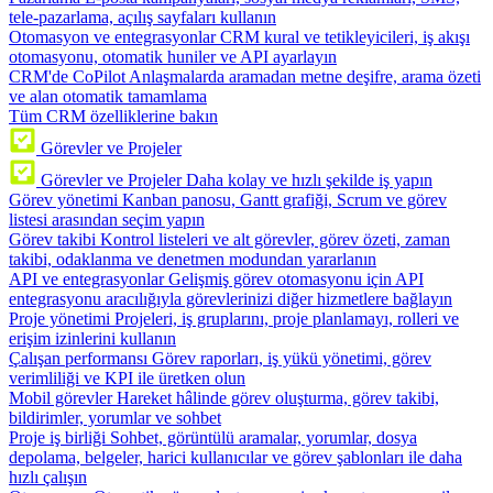
tele-pazarlama, açılış sayfaları kullanın
Otomasyon ve entegrasyonlar
CRM kural ve tetikleyicileri, iş akışı
otomasyonu, otomatik huniler ve API ayarlayın
CRM'de CoPilot
Anlaşmalarda aramadan metne deşifre, arama özeti
ve alan otomatik tamamlama
Tüm CRM özelliklerine bakın
Görevler ve Projeler
Görevler ve Projeler
Daha kolay ve hızlı şekilde iş yapın
Görev yönetimi
Kanban panosu, Gantt grafiği, Scrum ve görev
listesi arasından seçim yapın
Görev takibi
Kontrol listeleri ve alt görevler, görev özeti, zaman
takibi, odaklanma ve denetmen modundan yararlanın
API ve entegrasyonlar
Gelişmiş görev otomasyonu için API
entegrasyonu aracılığıyla görevlerinizi diğer hizmetlere bağlayın
Proje yönetimi
Projeleri, iş gruplarını, proje planlamayı, rolleri ve
erişim izinlerini kullanın
Çalışan performansı
Görev raporları, iş yükü yönetimi, görev
verimliliği ve KPI ile üretken olun
Mobil görevler
Hareket hâlinde görev oluşturma, görev takibi,
bildirimler, yorumlar ve sohbet
Proje iş birliği
Sohbet, görüntülü aramalar, yorumlar, dosya
depolama, belgeler, harici kullanıcılar ve görev şablonları ile daha
hızlı çalışın