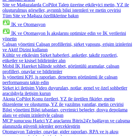
Site ve Mağazalarda CoPilot
Talep üzerine etkileyici metin, YZ ile
oluşturulmuş görseller, ayrıntılı bilgi istemleri ve metin çevirisi
Tüm Site ve Mağaza özelliklerine bakın
İK ve Otomasyon
İK ve Otomasyon
İş akışlarını optimize edin ve İK verilerini
yönetin
Çalışan yönetimi
Çalışan profillerini, şirket yapısını, erişim izinlerini
ve Aktif Dizini kullanın
Kültür ve etkileşim
Şirket haberleri, anketler, takdir rozetleri,
etiketler ve kişisel bildirimler alın
Mobil İK
Hareket hâlinde sohbet, görüntülü aramalar, çalışan
profilleri, onaylar ve bildirimler
İş yönetimi
KPI, iş raporları, denetmen görünümü ile çalışan
performansını takip edin
Şirket içi iletişim
Video duyuruları, notlar, genel ve özel sohbetler
aracılığıyla iletişim kurun
Akışta CoPilot
Konu özetleri, YZ ile üretilen fikirler, metin
düzenleme ve oluşturma, YZ ile yazılmış yanıtlar, metin çevirisi
Bilgi yönetimi
Bilgi tabanları, çevrimiçi belgeler, dosya depolama
alanı ve erişim izinleriyle çalışın
MCP sunucusu
Harici YZ araçlarını Bitrix24'e bağlayın ve çalışma
alanınızda güvenli işlemler gerçekleştirin
Otomasyon
Talepler, onaylar, gider raporları, RPA ve iş akışı