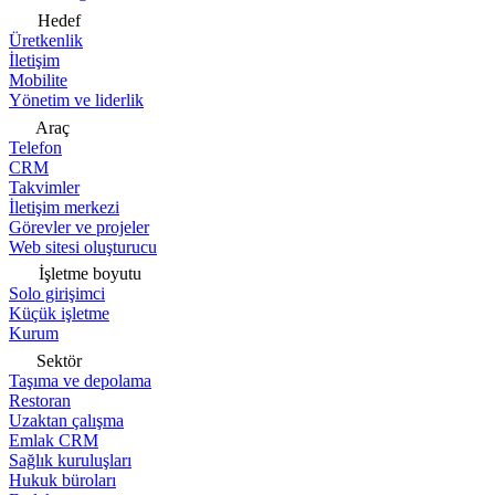
Hedef
Üretkenlik
İletişim
Mobilite
Yönetim ve liderlik
Araç
Telefon
CRM
Takvimler
İletişim merkezi
Görevler ve projeler
Web sitesi oluşturucu
İşletme boyutu
Solo girişimci
Küçük işletme
Kurum
Sektör
Taşıma ve depolama
Restoran
Uzaktan çalışma
Emlak CRM
Sağlık kuruluşları
Hukuk büroları