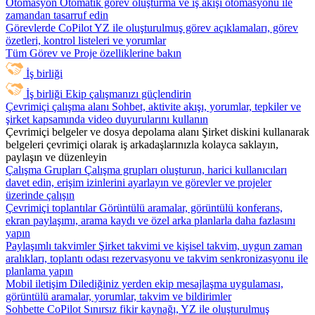
Otomasyon
Otomatik görev oluşturma ve iş akışı otomasyonu ile
zamandan tasarruf edin
Görevlerde CoPilot
YZ ile oluşturulmuş görev açıklamaları, görev
özetleri, kontrol listeleri ve yorumlar
Tüm Görev ve Proje özelliklerine bakın
İş birliği
İş birliği
Ekip çalışmanızı güçlendirin
Çevrimiçi çalışma alanı
Sohbet, aktivite akışı, yorumlar, tepkiler ve
şirket kapsamında video duyurularını kullanın
Çevrimiçi belgeler ve dosya depolama alanı
Şirket diskini kullanarak
belgeleri çevrimiçi olarak iş arkadaşlarınızla kolayca saklayın,
paylaşın ve düzenleyin
Çalışma Grupları
Çalışma grupları oluşturun, harici kullanıcıları
davet edin, erişim izinlerini ayarlayın ve görevler ve projeler
üzerinde çalışın
Çevrimiçi toplantılar
Görüntülü aramalar, görüntülü konferans,
ekran paylaşımı, arama kaydı ve özel arka planlarla daha fazlasını
yapın
Paylaşımlı takvimler
Şirket takvimi ve kişisel takvim, uygun zaman
aralıkları, toplantı odası rezervasyonu ve takvim senkronizasyonu ile
planlama yapın
Mobil iletişim
Dilediğiniz yerden ekip mesajlaşma uygulaması,
görüntülü aramalar, yorumlar, takvim ve bildirimler
Sohbette CoPilot
Sınırsız fikir kaynağı, YZ ile oluşturulmuş