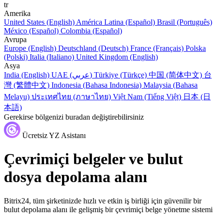
tr
Amerika
United States (English)
América Latina (Español)
Brasil (Português)
México (Español)
Colombia (Español)
Avrupa
Europe (English)
Deutschland (Deutsch)
France (Français)
Polska
(Polski)
Italia (Italiano)
United Kingdom (English)
Asya
India (English)
UAE (عربي)
Türkiye (Türkçe)
中国 (简体中文)
台
灣 (繁體中文)
Indonesia (Bahasa Indonesia)
Malaysia (Bahasa
Melayu)
ประเทศไทย (ภาษาไทย)
Việt Nam (Tiếng Việt)
日本 (日
本語)
Gerekirse bölgenizi buradan değiştirebilirsiniz
Ücretsiz YZ Asistanı
Çevrimiçi belgeler ve bulut
dosya depolama alanı
Bitrix24, tüm şirketinizde hızlı ve etkin iş birliği için güvenilir bir
bulut depolama alanı ile gelişmiş bir çevrimiçi belge yönetme sistemi