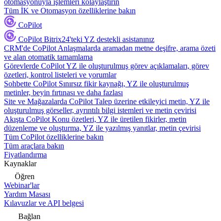
otomasyonuyla işlemleri kolaylaştırın
Tüm İK ve Otomasyon özelliklerine bakın
CoPilot
CoPilot
Bitrix24'teki YZ destekli asistanınız
CRM'de CoPilot
Anlaşmalarda aramadan metne deşifre, arama özeti
ve alan otomatik tamamlama
Görevlerde CoPilot
YZ ile oluşturulmuş görev açıklamaları, görev
özetleri, kontrol listeleri ve yorumlar
Sohbette CoPilot
Sınırsız fikir kaynağı, YZ ile oluşturulmuş
metinler, beyin fırtınası ve daha fazlası
Site ve Mağazalarda CoPilot
Talep üzerine etkileyici metin, YZ ile
oluşturulmuş görseller, ayrıntılı bilgi istemleri ve metin çevirisi
Akışta CoPilot
Konu özetleri, YZ ile üretilen fikirler, metin
düzenleme ve oluşturma, YZ ile yazılmış yanıtlar, metin çevirisi
Tüm CoPilot özelliklerine bakın
Tüm araçlara bakın
Fiyatlandırma
Kaynaklar
Öğren
Webinar'lar
Yardım Masası
Kılavuzlar ve API belgesi
Bağlan