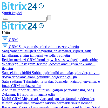
Şi̇mdi̇ kaydol
Ürün
CRM
CRM
Satış ve müşterileri zahmetsizce yönetin
Satış yönetimi
Müşteri adaylarını, anlaşmaları, kişileri, satış
kanallarını, erişim izinlerini ve rolleri yönetin
İletişim merkezi
CRM formları, web sitesi widget'ı, canlı sohbet,
WhatsApp, Instagram, telefon, e-posta aracılığıyla çok kanallı
iletişim
Satış ekibi iş birliği
Sohbet, görüntülü aramalar, görevler, takvim,
dosya depolama alanı, çevrimiçi belgelerle çalışın
Satış sağlama
Tahminler, faturalar, ödemeler, katalog, envanter, e-
imza, CRM mağazası alın
Analiz ve raporlar
Satış hunisini, çalışan performansını, Satış
Zekasını, BI raporlarını analiz edin
Mobil CRM
Müşteri adayları, anlaşmalar, faturalar, ödemeler,
telefon, e-postalar, envanter, takvim parmaklarınızın ucunda
Pazarlama
E-posta kampanyaları, sosyal medya reklamları, SMS,