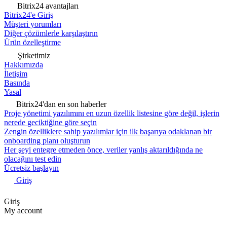
Bitrix24 avantajları
Bitrix24'e Giriş
Müşteri yorumları
Diğer çözümlerle karşılaştırın
Ürün özelleştirme
Şirketimiz
Hakkımızda
İletişim
Basında
Yasal
Bitrix24'dan en son haberler
Proje yönetimi yazılımını en uzun özellik listesine göre değil, işlerin
nerede geciktiğine göre seçin
Zengin özelliklere sahip yazılımlar için ilk başarıya odaklanan bir
onboarding planı oluşturun
Her şeyi entegre etmeden önce, veriler yanlış aktarıldığında ne
olacağını test edin
Ücretsiz başlayın
Giriş
Giriş
My account