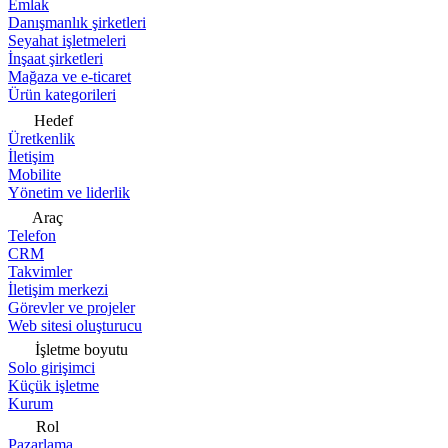
Emlak
Danışmanlık şirketleri
Seyahat işletmeleri
İnşaat şirketleri
Mağaza ve e-ticaret
Ürün kategorileri
Hedef
Üretkenlik
İletişim
Mobilite
Yönetim ve liderlik
Araç
Telefon
CRM
Takvimler
İletişim merkezi
Görevler ve projeler
Web sitesi oluşturucu
İşletme boyutu
Solo girişimci
Küçük işletme
Kurum
Rol
Pazarlama