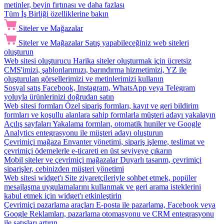
metinler, beyin fırtınası ve daha fazlası
Tüm İş Birliği özelliklerine bakın
Siteler ve Mağazalar
Siteler ve Mağazalar
Satış yapabileceğiniz web siteleri
oluşturun
Web sitesi oluşturucu
Harika siteler oluşturmak için ücretsiz
CMS'imizi, şablonlarımızı, barındırma hizmetimizi, YZ ile
oluşturulan görsellerimizi ve metinlerimizi kullanın
Sosyal satış
Facebook, Instagram, WhatsApp veya Telegram
yoluyla ürünlerinizi doğrudan satın
Web sitesi formları
Özel sipariş formları, kayıt ve geri bildirim
formları ve koşullu alanlara sahip formlarla müşteri adayı yakalayın
Açılış sayfaları
Yakalama formları, otomatik huniler ve Google
Analytics entegrasyonu ile müşteri adayı oluşturun
Çevrimiçi mağaza
Envanter yönetimi, sipariş işleme, teslimat ve
çevrimiçi ödemelerle e-ticareti en üst seviyeye çıkarın
Mobil siteler ve çevrimiçi mağazalar
Duyarlı tasarım, çevrimiçi
siparişler, cebinizden müşteri yönetimi
Web sitesi widget'ı
Site ziyaretçileriyle sohbet etmek, popüler
mesajlaşma uygulamalarını kullanmak ve geri arama isteklerini
kabul etmek için widget'ı etkinleştirin
Çevrimiçi pazarlama araçları
E-posta ile pazarlama, Facebook veya
Google Reklamları, pazarlama otomasyonu ve CRM entegrasyonu
ile satışları artırın