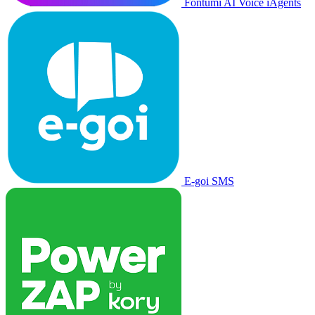
Fontumi AI Voice iAgents
E-goi SMS