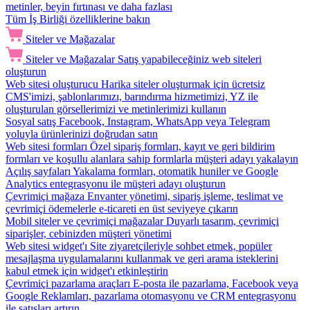
metinler, beyin fırtınası ve daha fazlası
Tüm İş Birliği özelliklerine bakın
Siteler ve Mağazalar
Siteler ve Mağazalar
Satış yapabileceğiniz web siteleri
oluşturun
Web sitesi oluşturucu
Harika siteler oluşturmak için ücretsiz
CMS'imizi, şablonlarımızı, barındırma hizmetimizi, YZ ile
oluşturulan görsellerimizi ve metinlerimizi kullanın
Sosyal satış
Facebook, Instagram, WhatsApp veya Telegram
yoluyla ürünlerinizi doğrudan satın
Web sitesi formları
Özel sipariş formları, kayıt ve geri bildirim
formları ve koşullu alanlara sahip formlarla müşteri adayı yakalayın
Açılış sayfaları
Yakalama formları, otomatik huniler ve Google
Analytics entegrasyonu ile müşteri adayı oluşturun
Çevrimiçi mağaza
Envanter yönetimi, sipariş işleme, teslimat ve
çevrimiçi ödemelerle e-ticareti en üst seviyeye çıkarın
Mobil siteler ve çevrimiçi mağazalar
Duyarlı tasarım, çevrimiçi
siparişler, cebinizden müşteri yönetimi
Web sitesi widget'ı
Site ziyaretçileriyle sohbet etmek, popüler
mesajlaşma uygulamalarını kullanmak ve geri arama isteklerini
kabul etmek için widget'ı etkinleştirin
Çevrimiçi pazarlama araçları
E-posta ile pazarlama, Facebook veya
Google Reklamları, pazarlama otomasyonu ve CRM entegrasyonu
ile satışları artırın