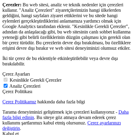
Çerezler:
Bu web sitesi, analiz ve teknik nedenler için çerezleri
kullanır. "Analiz Çerezleri" ziyaretçilerimizin hangi ülkelerden
geldiğini, hangi sayfaları ziyaret ettiklerini ve bu sitede hangi
eylemleri gerçekleştirdiklerini anlamamıza yardımcı olmak için
Google Analytics tarafından eklenir. "Kesinlikle Gerekli Çerezler",
adından da anlaşılacağı gibi, bu web sitesinin canlı sohbet kullanma
yeteneği gibi belirli özelliklerinin düzgün çalışması için gerekli olan
bir çerez türüdür. Bu çerezlerin devre dışı bırakılması, bu özelliklere
erişimi devre dışı bırakır ve web sitesi deneyiminizi olumsuz etkiler.
İki tür çerez de bu eklentiyle etkinleştirilebilir veya devre dışı
bırakılabilir.
Çerez Ayarları
Kesinlikle Gerekli Çerezler
Analiz Çerezleri
Çerez Politikası
Çerez Politikamız
hakkında daha fazla bilgi
Tarama deneyiminizi geliştirmek için çerezleri kullanıyoruz -
Daha
fazla bilgi edinin
. Bu siteye göz atmaya devam ederek çerez
kullanımı şartlarımızı kabul etmiş olursunuz.
Çerez ayarlarınızı
değiştirin
.
Kabul et