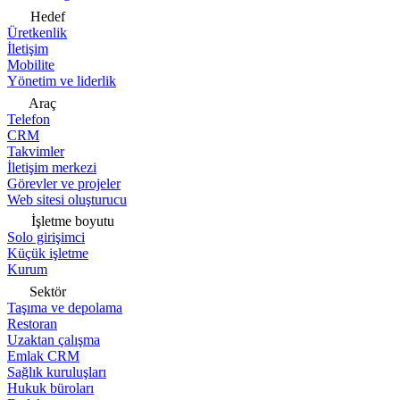
Hedef
Üretkenlik
İletişim
Mobilite
Yönetim ve liderlik
Araç
Telefon
CRM
Takvimler
İletişim merkezi
Görevler ve projeler
Web sitesi oluşturucu
İşletme boyutu
Solo girişimci
Küçük işletme
Kurum
Sektör
Taşıma ve depolama
Restoran
Uzaktan çalışma
Emlak CRM
Sağlık kuruluşları
Hukuk büroları