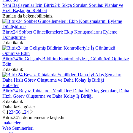
Yeni Başlayanlar İçin Bitrix24: Sıkça Sorulan Sorular, Planlar ve
Hızlı Başlangıç Rehberi
Bunları da beğenebilirsiniz
Bitrix24 Sohbet Güncellemeleri: Ekip Konuşmalarını Eyleme
Dönüştürme
2 dakikalık
Bitrix24'ün Gelişmiş Bildirim Kontrolleriyle İş Gününüzü Optimize
Edin
2 dakikalık
Haberler
Bitrix24 Beyaz Tahtalarda Yenilikler: Daha İyi Akış Şemaları, Daha
Hızlı Görev Oluşturma ve Daha Kolay İş Birliği
3 dakikalık
Daha fazla göster
1
2
3
4
5
6
...
24
Bitrix24’ü derinlemesine keşfedin
makaleler
Web Seminerleri