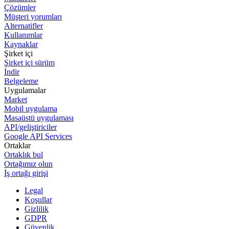
Çözümler
Müşteri yorumları
Alternatifler
Kullanımlar
Kaynaklar
Şirket içi
Şirket içi sürüm
İndir
Belgeleme
Uygulamalar
Market
Mobil uygulama
Masaüstü uygulaması
API/geliştiriciler
Google API Services
Ortaklar
Ortaklık bul
Ortağımız olun
İş ortağı girişi
Legal
Koşullar
Gizlilik
GDPR
Güvenlik