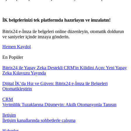
İK belgelerinizi tek platformda hazırlayın ve imzalatın!
Bitrix24 e-İmza ile belgeleri online düzenleyin, otomatik doldurun
ve saniyeler içinde imzaya gönderin.
Hemen Kaydol
En Popüler
Bitrix24 ile Yapay Zeka Destekli CRM'in Kilidini Açın: Yeni Yapay
Zeka Kılavuzu Yayında
Dijital İK’da Hız ve Güven: Bitrix24 e-İmza ile Belgeleri
Otomatikleştirin
CRM
Verimlilik Tuzaklarına Düşmeyin: Akıllı Otomasyonla Tanışın
Iletişim
İletişim kanallarında sohbetlerle çalışma
Haberler