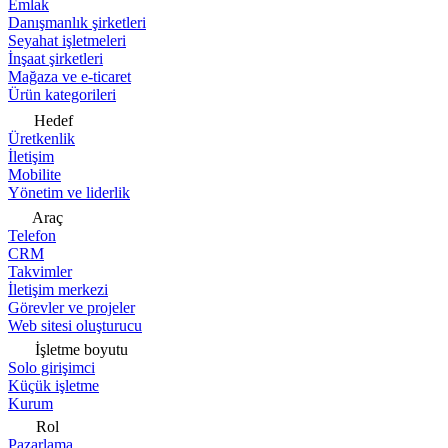
Emlak
Danışmanlık şirketleri
Seyahat işletmeleri
İnşaat şirketleri
Mağaza ve e-ticaret
Ürün kategorileri
Hedef
Üretkenlik
İletişim
Mobilite
Yönetim ve liderlik
Araç
Telefon
CRM
Takvimler
İletişim merkezi
Görevler ve projeler
Web sitesi oluşturucu
İşletme boyutu
Solo girişimci
Küçük işletme
Kurum
Rol
Pazarlama