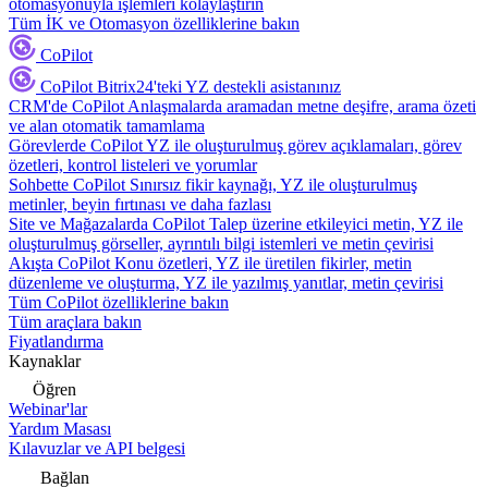
otomasyonuyla işlemleri kolaylaştırın
Tüm İK ve Otomasyon özelliklerine bakın
CoPilot
CoPilot
Bitrix24'teki YZ destekli asistanınız
CRM'de CoPilot
Anlaşmalarda aramadan metne deşifre, arama özeti
ve alan otomatik tamamlama
Görevlerde CoPilot
YZ ile oluşturulmuş görev açıklamaları, görev
özetleri, kontrol listeleri ve yorumlar
Sohbette CoPilot
Sınırsız fikir kaynağı, YZ ile oluşturulmuş
metinler, beyin fırtınası ve daha fazlası
Site ve Mağazalarda CoPilot
Talep üzerine etkileyici metin, YZ ile
oluşturulmuş görseller, ayrıntılı bilgi istemleri ve metin çevirisi
Akışta CoPilot
Konu özetleri, YZ ile üretilen fikirler, metin
düzenleme ve oluşturma, YZ ile yazılmış yanıtlar, metin çevirisi
Tüm CoPilot özelliklerine bakın
Tüm araçlara bakın
Fiyatlandırma
Kaynaklar
Öğren
Webinar'lar
Yardım Masası
Kılavuzlar ve API belgesi
Bağlan