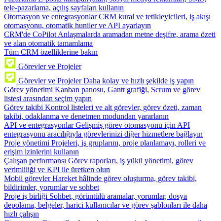
tele-pazarlama, açılış sayfaları kullanın
Otomasyon ve entegrasyonlar
CRM kural ve tetikleyicileri, iş akışı
otomasyonu, otomatik huniler ve API ayarlayın
CRM'de CoPilot
Anlaşmalarda aramadan metne deşifre, arama özeti
ve alan otomatik tamamlama
Tüm CRM özelliklerine bakın
Görevler ve Projeler
Görevler ve Projeler
Daha kolay ve hızlı şekilde iş yapın
Görev yönetimi
Kanban panosu, Gantt grafiği, Scrum ve görev
listesi arasından seçim yapın
Görev takibi
Kontrol listeleri ve alt görevler, görev özeti, zaman
takibi, odaklanma ve denetmen modundan yararlanın
API ve entegrasyonlar
Gelişmiş görev otomasyonu için API
entegrasyonu aracılığıyla görevlerinizi diğer hizmetlere bağlayın
Proje yönetimi
Projeleri, iş gruplarını, proje planlamayı, rolleri ve
erişim izinlerini kullanın
Çalışan performansı
Görev raporları, iş yükü yönetimi, görev
verimliliği ve KPI ile üretken olun
Mobil görevler
Hareket hâlinde görev oluşturma, görev takibi,
bildirimler, yorumlar ve sohbet
Proje iş birliği
Sohbet, görüntülü aramalar, yorumlar, dosya
depolama, belgeler, harici kullanıcılar ve görev şablonları ile daha
hızlı çalışın