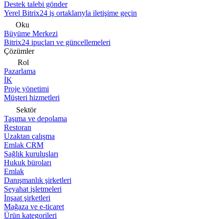
Destek talebi gönder
Yerel Bitrix24 iş ortaklarıyla iletişime geçin
Oku
Büyüme Merkezi
Bitrix24 ipuçları ve güncellemeleri
Çözümler
Rol
Pazarlama
İK
Proje yönetimi
Müşteri hizmetleri
Sektör
Taşıma ve depolama
Restoran
Uzaktan çalışma
Emlak CRM
Sağlık kuruluşları
Hukuk büroları
Emlak
Danışmanlık şirketleri
Seyahat işletmeleri
İnşaat şirketleri
Mağaza ve e-ticaret
Ürün kategorileri