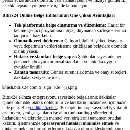
personel kartından otomatik veri alanları çekin ve imzaya gönderin;
üstelik hepsini aynı pencere içinde tamamlayın.
Bitrix24 Online Belge Editörünün Öne Çıkan Avantajları
Tek platformda belge oluşturma ve düzenleme:
Harici bir
kelime işlemci programına ihtiyaç duymadan sözleşmelerinizi
tarayıcıda hazırlayın.
Otomatik veri doldurma:
Çalışan bilgileri, şirket detayları
veya departman verileri sisteme girildiği an belgelere otomatik
olarak yansır.
Hatasız ve standart belge yapısı:
Şablonlar sayesinde her
personel için aynı kurumsal standartta ve hukuka uygun
evraklar üretilir.
Zaman tasarrufu:
Günler süren ıslak imza ve onay süreçleri
dakikalar seviyesine iner.
Bitrix24 e-İmza entegrasyonu sayesinde belgeleriniz dakikalar
içinde otomatik olarak doldurulur ve tarafların imzalaması için hazır
hale gelir. Bu
yenilikçi özellik
, İK ekiplerinin operasyonel iş yükünü
azaltırken, yeni çalışanların işe alım (onboarding) süreçlerini
hızlandırır ve tekrarlayan manuel veri girişlerini tamamen ortadan
kaldırır. İşletmenizde
operasyonel hataları minimize etmek
ve
dijitalleşmek için tüm süreçlerinizi kolayca otomatikleştirebilirsiniz.