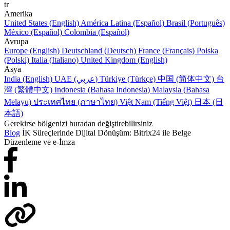
tr
Amerika
United States (English)
América Latina (Español)
Brasil (Português)
México (Español)
Colombia (Español)
Avrupa
Europe (English)
Deutschland (Deutsch)
France (Français)
Polska
(Polski)
Italia (Italiano)
United Kingdom (English)
Asya
India (English)
UAE (عربي)
Türkiye (Türkçe)
中国 (简体中文)
台
灣 (繁體中文)
Indonesia (Bahasa Indonesia)
Malaysia (Bahasa
Melayu)
ประเทศไทย (ภาษาไทย)
Việt Nam (Tiếng Việt)
日本 (日
本語)
Gerekirse bölgenizi buradan değiştirebilirsiniz
Blog
İK Süreçlerinde Dijital Dönüşüm: Bitrix24 ile Belge
Düzenleme ve e-İmza