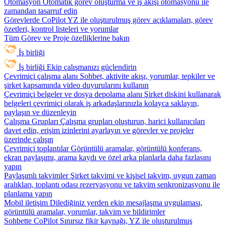
Otomasyon
Otomatik görev oluşturma ve iş akışı otomasyonu ile
zamandan tasarruf edin
Görevlerde CoPilot
YZ ile oluşturulmuş görev açıklamaları, görev
özetleri, kontrol listeleri ve yorumlar
Tüm Görev ve Proje özelliklerine bakın
İş birliği
İş birliği
Ekip çalışmanızı güçlendirin
Çevrimiçi çalışma alanı
Sohbet, aktivite akışı, yorumlar, tepkiler ve
şirket kapsamında video duyurularını kullanın
Çevrimiçi belgeler ve dosya depolama alanı
Şirket diskini kullanarak
belgeleri çevrimiçi olarak iş arkadaşlarınızla kolayca saklayın,
paylaşın ve düzenleyin
Çalışma Grupları
Çalışma grupları oluşturun, harici kullanıcıları
davet edin, erişim izinlerini ayarlayın ve görevler ve projeler
üzerinde çalışın
Çevrimiçi toplantılar
Görüntülü aramalar, görüntülü konferans,
ekran paylaşımı, arama kaydı ve özel arka planlarla daha fazlasını
yapın
Paylaşımlı takvimler
Şirket takvimi ve kişisel takvim, uygun zaman
aralıkları, toplantı odası rezervasyonu ve takvim senkronizasyonu ile
planlama yapın
Mobil iletişim
Dilediğiniz yerden ekip mesajlaşma uygulaması,
görüntülü aramalar, yorumlar, takvim ve bildirimler
Sohbette CoPilot
Sınırsız fikir kaynağı, YZ ile oluşturulmuş