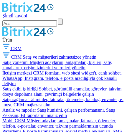
Şi̇mdi̇ kaydol
Ürün
CRM
CRM
Satış ve müşterileri zahmetsizce yönetin
Satış yönetimi
Müşteri adaylarını, anlaşmaları, kişileri, satış
kanallarını, erişim izinlerini ve rolleri yönetin
İletişim merkezi
CRM formları, web sitesi widget'ı, canlı sohbet,
WhatsApp, Instagram, telefon, e-posta aracılığıyla çok kanallı
iletişim
Satış ekibi iş birliği
Sohbet, görüntülü aramalar, görevler, takvim,
dosya depolama alanı, çevrimiçi belgelerle çalışın
Satış sağlama
Tahminler, faturalar, ödemeler, katalog, envanter, e-
imza, CRM mağazası alın
Analiz ve raporlar
Satış hunisini, çalışan performansını, Satış
Zekasını, BI raporlarını analiz edin
Mobil CRM
Müşteri adayları, anlaşmalar, faturalar, ödemeler,
telefon, e-postalar, envanter, takvim parmaklarınızın ucunda
Pazarlama
E-posta kampanyaları, sosyal medya reklamları, SMS,