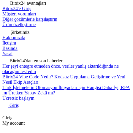
Bitrix24 avantajları
Bitrix24'e Giriş
Müşteri yorumları
Diğer çözümlerle karşılaştırın
Ürün özelleştirme
Şirketimiz
Hakkımızda
İletişim
Basında
Yasal
Bitrix24'dan en son haberler
Her şeyi entegre etmeden önce, veriler yanlış aktarıldığında ne
olacağını test edin
Bitrix24 Vibe Code Nedir? Kodsuz Uygulama Geliştirme ve Yeni
Nesil Ekip Araçları
Türk İşletmelerin Otomasyon İhtiyaçları için Hangisi Daha İyi, RPA
mı Üretken Yapay Zekâ mı?
Ücretsiz başlayın
Giriş
Giriş
My account