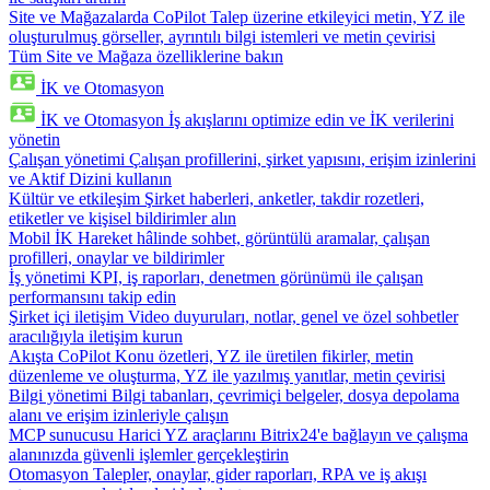
Site ve Mağazalarda CoPilot
Talep üzerine etkileyici metin, YZ ile
oluşturulmuş görseller, ayrıntılı bilgi istemleri ve metin çevirisi
Tüm Site ve Mağaza özelliklerine bakın
İK ve Otomasyon
İK ve Otomasyon
İş akışlarını optimize edin ve İK verilerini
yönetin
Çalışan yönetimi
Çalışan profillerini, şirket yapısını, erişim izinlerini
ve Aktif Dizini kullanın
Kültür ve etkileşim
Şirket haberleri, anketler, takdir rozetleri,
etiketler ve kişisel bildirimler alın
Mobil İK
Hareket hâlinde sohbet, görüntülü aramalar, çalışan
profilleri, onaylar ve bildirimler
İş yönetimi
KPI, iş raporları, denetmen görünümü ile çalışan
performansını takip edin
Şirket içi iletişim
Video duyuruları, notlar, genel ve özel sohbetler
aracılığıyla iletişim kurun
Akışta CoPilot
Konu özetleri, YZ ile üretilen fikirler, metin
düzenleme ve oluşturma, YZ ile yazılmış yanıtlar, metin çevirisi
Bilgi yönetimi
Bilgi tabanları, çevrimiçi belgeler, dosya depolama
alanı ve erişim izinleriyle çalışın
MCP sunucusu
Harici YZ araçlarını Bitrix24'e bağlayın ve çalışma
alanınızda güvenli işlemler gerçekleştirin
Otomasyon
Talepler, onaylar, gider raporları, RPA ve iş akışı