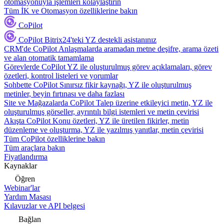
otomasyonuyla işlemleri kolaylaştırın
Tüm İK ve Otomasyon özelliklerine bakın
CoPilot
CoPilot
Bitrix24'teki YZ destekli asistanınız
CRM'de CoPilot
Anlaşmalarda aramadan metne deşifre, arama özeti
ve alan otomatik tamamlama
Görevlerde CoPilot
YZ ile oluşturulmuş görev açıklamaları, görev
özetleri, kontrol listeleri ve yorumlar
Sohbette CoPilot
Sınırsız fikir kaynağı, YZ ile oluşturulmuş
metinler, beyin fırtınası ve daha fazlası
Site ve Mağazalarda CoPilot
Talep üzerine etkileyici metin, YZ ile
oluşturulmuş görseller, ayrıntılı bilgi istemleri ve metin çevirisi
Akışta CoPilot
Konu özetleri, YZ ile üretilen fikirler, metin
düzenleme ve oluşturma, YZ ile yazılmış yanıtlar, metin çevirisi
Tüm CoPilot özelliklerine bakın
Tüm araçlara bakın
Fiyatlandırma
Kaynaklar
Öğren
Webinar'lar
Yardım Masası
Kılavuzlar ve API belgesi
Bağlan