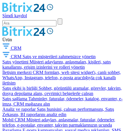
Şi̇mdi̇ kaydol
Ürün
CRM
CRM
Satış ve müşterileri zahmetsizce yönetin
Satış yönetimi
Müşteri adaylarını, anlaşmaları, kişileri, satış
kanallarını, erişim izinlerini ve rolleri yönetin
İletişim merkezi
CRM formları, web sitesi widget'ı, canlı sohbet,
WhatsApp, Instagram, telefon, e-posta aracılığıyla çok kanallı
iletişim
Satış ekibi iş birliği
Sohbet, görüntülü aramalar, görevler, takvim,
dosya depolama alanı, çevrimiçi belgelerle çalışın
Satış sağlama
Tahminler, faturalar, ödemeler, katalog, envanter, e-
imza, CRM mağazası alın
Analiz ve raporlar
Satış hunisini, çalışan performansını, Satış
Zekasını, BI raporlarını analiz edin
Mobil CRM
Müşteri adayları, anlaşmalar, faturalar, ödemeler,
telefon, e-postalar, envanter, takvim parmaklarınızın ucunda
Pazarlama
E-posta kampanyaları, sosyal medya reklamları, SMS,