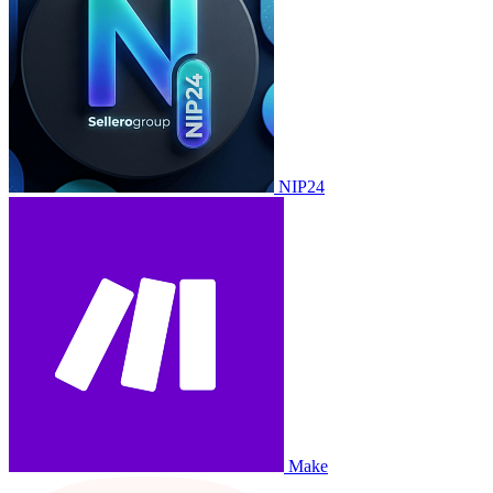
NIP24
Make