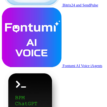
Bitrix24 and SendPulse
Fontumi AI Voice iAgents