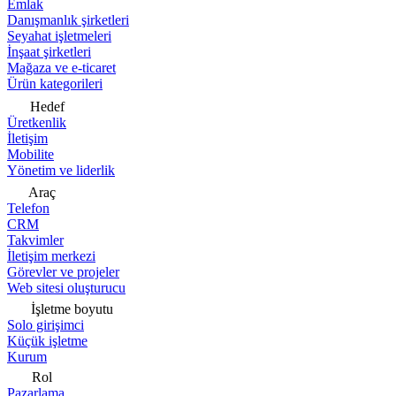
Emlak
Danışmanlık şirketleri
Seyahat işletmeleri
İnşaat şirketleri
Mağaza ve e-ticaret
Ürün kategorileri
Hedef
Üretkenlik
İletişim
Mobilite
Yönetim ve liderlik
Araç
Telefon
CRM
Takvimler
İletişim merkezi
Görevler ve projeler
Web sitesi oluşturucu
İşletme boyutu
Solo girişimci
Küçük işletme
Kurum
Rol
Pazarlama