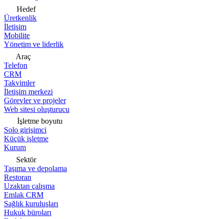
Hedef
Üretkenlik
İletişim
Mobilite
Yönetim ve liderlik
Araç
Telefon
CRM
Takvimler
İletişim merkezi
Görevler ve projeler
Web sitesi oluşturucu
İşletme boyutu
Solo girişimci
Küçük işletme
Kurum
Sektör
Taşıma ve depolama
Restoran
Uzaktan çalışma
Emlak CRM
Sağlık kuruluşları
Hukuk büroları