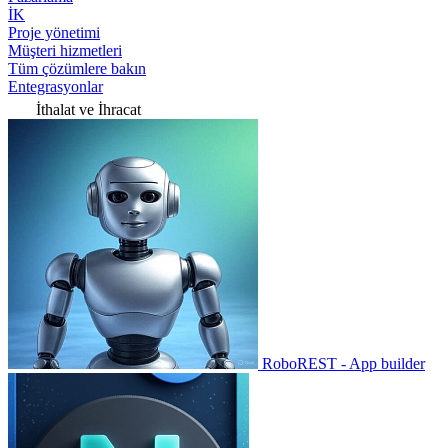
İK
Proje yönetimi
Müşteri hizmetleri
Tüm çözümlere bakın
Entegrasyonlar
İthalat ve İhracat
RoboREST - App builder