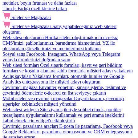
metinler, beyin fırtınası ve daha fazlası
Tüm İş Birliği özelliklerine bakın
Siteler ve Mağazalar
Siteler ve Mağazalar
Satış yapabileceğiniz web siteleri
oluşturun
Web sitesi oluşturucu
Harika siteler oluşturmak için ücretsiz
CMS'imizi, şablonlarımızı, barındırma hizmetimizi, YZ ile
oluşturulan görsellerimizi ve metinlerimizi kullanın
Sosyal satış
Facebook, Instagram, WhatsApp veya Telegram
yoluyla ürünlerinizi doğrudan satın
Web sitesi formları
Özel sipariş formları, kayıt ve geri bildirim
formları ve koşullu alanlara sahip formlarla müşteri adayı yakalayın
Açılış sayfaları
Yakalama formları, otomatik huniler ve Google
Analytics entegrasyonu ile müşteri adayı oluşturun
Çevrimiçi mağaza
Envanter yönetimi, sipariş işleme, teslimat ve
çevrimiçi ödemelerle e-ticareti en üst seviyeye çıkarın
Mobil siteler ve çevrimiçi mağazalar
Duyarlı tasarım, çevrimiçi
siparişler, cebinizden müşteri yönetimi
Web sitesi widget'ı
Site ziyaretçileriyle sohbet etmek, popüler
mesajlaşma uygulamalarını kullanmak ve geri arama isteklerini
kabul etmek için widget'ı etkinleştirin
Çevrimiçi pazarlama araçları
E-posta ile pazarlama, Facebook veya
Google Reklamları, pazarlama otomasyonu ve CRM entegrasyonu
ile satışları artırın