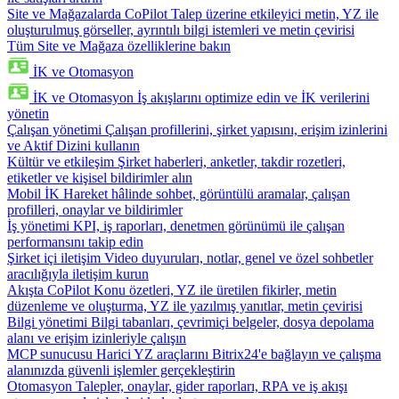
Site ve Mağazalarda CoPilot
Talep üzerine etkileyici metin, YZ ile
oluşturulmuş görseller, ayrıntılı bilgi istemleri ve metin çevirisi
Tüm Site ve Mağaza özelliklerine bakın
İK ve Otomasyon
İK ve Otomasyon
İş akışlarını optimize edin ve İK verilerini
yönetin
Çalışan yönetimi
Çalışan profillerini, şirket yapısını, erişim izinlerini
ve Aktif Dizini kullanın
Kültür ve etkileşim
Şirket haberleri, anketler, takdir rozetleri,
etiketler ve kişisel bildirimler alın
Mobil İK
Hareket hâlinde sohbet, görüntülü aramalar, çalışan
profilleri, onaylar ve bildirimler
İş yönetimi
KPI, iş raporları, denetmen görünümü ile çalışan
performansını takip edin
Şirket içi iletişim
Video duyuruları, notlar, genel ve özel sohbetler
aracılığıyla iletişim kurun
Akışta CoPilot
Konu özetleri, YZ ile üretilen fikirler, metin
düzenleme ve oluşturma, YZ ile yazılmış yanıtlar, metin çevirisi
Bilgi yönetimi
Bilgi tabanları, çevrimiçi belgeler, dosya depolama
alanı ve erişim izinleriyle çalışın
MCP sunucusu
Harici YZ araçlarını Bitrix24'e bağlayın ve çalışma
alanınızda güvenli işlemler gerçekleştirin
Otomasyon
Talepler, onaylar, gider raporları, RPA ve iş akışı