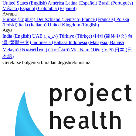
United States (English)
América Latina (Español)
Brasil (Português)
México (Español)
Colombia (Español)
Avrupa
Europe (English)
Deutschland (Deutsch)
France (Français)
Polska
(Polski)
Italia (Italiano)
United Kingdom (English)
Asya
India (English)
UAE (عربي)
Türkiye (Türkçe)
中国 (简体中文)
台
灣 (繁體中文)
Indonesia (Bahasa Indonesia)
Malaysia (Bahasa
Melayu)
ประเทศไทย (ภาษาไทย)
Việt Nam (Tiếng Việt)
日本 (日
本語)
Gerekirse bölgenizi buradan değiştirebilirsiniz