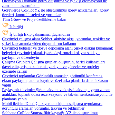
Otomasyon
Otomatik görev oluşturma ve iş akışı otomasyonu ile
zamandan tasarruf edin
Görevlerde CoPilot
YZ ile oluşturulmuş görev açıklamaları, görev
özetleri, kontrol listeleri ve yorumlar
Tüm Görev ve Proje özelliklerine bakın
İş birliği
İş birliği
Ekip çalışmanızı güçlendirin
Çevrimiçi çalışma alanı
Sohbet, aktivite akışı, yorumlar, tepkiler ve
şirket kapsamında video duyurularını kullanın
Çevrimiçi belgeler ve dosya depolama alanı
Şirket diskini kullanarak
belgeleri çevrimiçi olarak iş arkadaşlarınızla kolayca saklayın,
paylaşın ve düzenleyin
Çalışma Grupları
Çalışma grupları oluşturun, harici kullanıcıları
davet edin, erişim izinlerini ayarlayın ve görevler ve projeler
üzerinde çalışın
Çevrimiçi toplantılar
Görüntülü aramalar, görüntülü konferans,
ekran paylaşımı, arama kaydı ve özel arka planlarla daha fazlasını
yapın
Paylaşımlı takvimler
Şirket takvimi ve kişisel takvim, uygun zaman
aralıkları, toplantı odası rezervasyonu ve takvim senkronizasyonu ile
planlama yapın
Mobil iletişim
Dilediğiniz yerden ekip mesajlaşma uygulaması,
görüntülü aramalar, yorumlar, takvim ve bildirimler
Sohbette CoPilot
Sınırsız fikir kaynağı, YZ ile oluşturulmuş