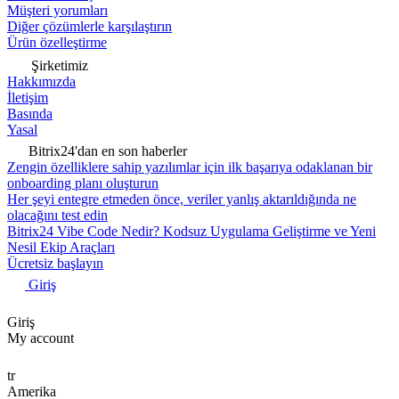
Müşteri yorumları
Diğer çözümlerle karşılaştırın
Ürün özelleştirme
Şirketimiz
Hakkımızda
İletişim
Basında
Yasal
Bitrix24'dan en son haberler
Zengin özelliklere sahip yazılımlar için ilk başarıya odaklanan bir
onboarding planı oluşturun
Her şeyi entegre etmeden önce, veriler yanlış aktarıldığında ne
olacağını test edin
Bitrix24 Vibe Code Nedir? Kodsuz Uygulama Geliştirme ve Yeni
Nesil Ekip Araçları
Ücretsiz başlayın
Giriş
Giriş
My account
tr
Amerika