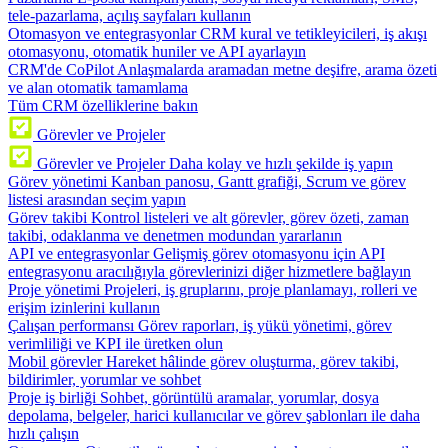
tele-pazarlama, açılış sayfaları kullanın
Otomasyon ve entegrasyonlar
CRM kural ve tetikleyicileri, iş akışı
otomasyonu, otomatik huniler ve API ayarlayın
CRM'de CoPilot
Anlaşmalarda aramadan metne deşifre, arama özeti
ve alan otomatik tamamlama
Tüm CRM özelliklerine bakın
Görevler ve Projeler
Görevler ve Projeler
Daha kolay ve hızlı şekilde iş yapın
Görev yönetimi
Kanban panosu, Gantt grafiği, Scrum ve görev
listesi arasından seçim yapın
Görev takibi
Kontrol listeleri ve alt görevler, görev özeti, zaman
takibi, odaklanma ve denetmen modundan yararlanın
API ve entegrasyonlar
Gelişmiş görev otomasyonu için API
entegrasyonu aracılığıyla görevlerinizi diğer hizmetlere bağlayın
Proje yönetimi
Projeleri, iş gruplarını, proje planlamayı, rolleri ve
erişim izinlerini kullanın
Çalışan performansı
Görev raporları, iş yükü yönetimi, görev
verimliliği ve KPI ile üretken olun
Mobil görevler
Hareket hâlinde görev oluşturma, görev takibi,
bildirimler, yorumlar ve sohbet
Proje iş birliği
Sohbet, görüntülü aramalar, yorumlar, dosya
depolama, belgeler, harici kullanıcılar ve görev şablonları ile daha
hızlı çalışın