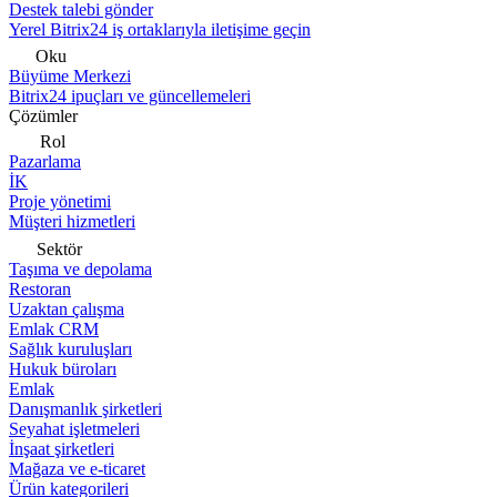
Destek talebi gönder
Yerel Bitrix24 iş ortaklarıyla iletişime geçin
Oku
Büyüme Merkezi
Bitrix24 ipuçları ve güncellemeleri
Çözümler
Rol
Pazarlama
İK
Proje yönetimi
Müşteri hizmetleri
Sektör
Taşıma ve depolama
Restoran
Uzaktan çalışma
Emlak CRM
Sağlık kuruluşları
Hukuk büroları
Emlak
Danışmanlık şirketleri
Seyahat işletmeleri
İnşaat şirketleri
Mağaza ve e-ticaret
Ürün kategorileri