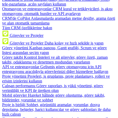
tele-pazarlama, açılış sayfaları kullanın
Otomasyon ve entegrasyonlar
CRM kural ve tetikleyicileri, iş akışı
otomasyonu, otomatik huniler ve API ayarlayın
CRM'de CoPilot
Anlaşmalarda aramadan metne deşifre, arama özeti
ve alan otomatik tamamlama
Tüm CRM özelliklerine bakın
Görevler ve Projeler
Görevler ve Projeler
Daha kolay ve hızlı şekilde iş yapın
Görev yönetimi
Kanban panosu, Gantt grafiği, Scrum ve görev
listesi arasından seçim yapın
Görev takibi
Kontrol listeleri ve alt görevler, görev özeti, zaman
takibi, odaklanma ve denetmen modundan yararlanın
API ve entegrasyonlar
Gelişmiş görev otomasyonu için API
entegrasyonu aracılığıyla görevlerinizi diğer hizmetlere bağlayın
Proje yönetimi
Projeleri, iş gruplarını, proje planlamayı, rolleri ve
erişim izinlerini kullanın
Çalışan performansı
Görev raporları, iş yükü yönetimi, görev
verimliliği ve KPI ile üretken olun
Mobil görevler
Hareket hâlinde görev oluşturma, görev takibi,
bildirimler, yorumlar ve sohbet
Proje iş birliği
Sohbet, görüntülü aramalar, yorumlar, dosya
depolama, belgeler, harici kullanıcılar ve görev şablonları ile daha
hızlı çalışın