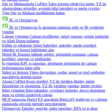
Site ve Mağazalarda CoPilot
Talep üzerine etkileyici metin, YZ ile
oluşturulmuş görseller, ayrıntılı bilgi istemleri ve metin çevirisi
Tüm Site ve Mağaza özelliklerine bakın
İK ve Otomasyon
İK ve Otomasyon
İş akışlarını optimize edin ve İK verilerini
yönetin
Çalışan yönetimi
Çalışan profillerini, şirket yapısını, erişim izinlerini
ve Aktif Dizini kullanın
Kültür ve etkileşim
Şirket haberleri, anketler, takdir rozetleri,
etiketler ve kişisel bildirimler alın
Mobil İK
Hareket hâlinde sohbet, görüntülü aramalar, çalışan
profilleri, onaylar ve bildirimler
İş yönetimi
KPI, iş raporları, denetmen görünümü ile çalışan
performansını takip edin
Şirket içi iletişim
Video duyuruları, notlar, genel ve özel sohbetler
aracılığıyla iletişim kurun
Akışta CoPilot
Konu özetleri, YZ ile üretilen fikirler, metin
düzenleme ve oluşturma, YZ ile yazılmış yanıtlar, metin çevirisi
Bilgi yönetimi
Bilgi tabanları, çevrimiçi belgeler, dosya depolama
alanı ve erişim izinleriyle çalışın
MCP sunucusu
Harici YZ araçlarını Bitrix24'e bağlayın ve çalışma
alanınızda güvenli işlemler gerçekleştirin
Otomasyon
Talepler, onaylar, gider raporları, RPA ve iş akışı