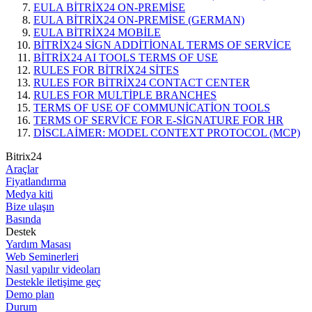
EULA BITRIX24 ON-PREMISE
EULA BITRIX24 ON-PREMISE (GERMAN)
EULA BITRIX24 MOBILE
BITRIX24 SIGN ADDITIONAL TERMS OF SERVICE
BITRIX24 AI TOOLS TERMS OF USE
RULES FOR BITRIX24 SITES
RULES FOR BITRIX24 CONTACT CENTER
RULES FOR MULTIPLE BRANCHES
TERMS OF USE OF COMMUNICATION TOOLS
TERMS OF SERVICE FOR E-SIGNATURE FOR HR
DISCLAIMER: MODEL CONTEXT PROTOCOL (MCP)
Bitrix24
Araçlar
Fiyatlandırma
Medya kiti
Bize ulaşın
Basında
Destek
Yardım Masası
Web Seminerleri
Nasıl yapılır videoları
Destekle iletişime geç
Demo plan
Durum