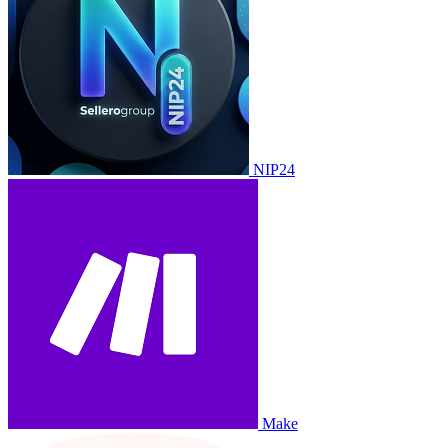
NIP24
Make