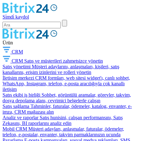
Şi̇mdi̇ kaydol
Ürün
CRM
CRM
Satış ve müşterileri zahmetsizce yönetin
Satış yönetimi
Müşteri adaylarını, anlaşmaları, kişileri, satış
kanallarını, erişim izinlerini ve rolleri yönetin
İletişim merkezi
CRM formları, web sitesi widget'ı, canlı sohbet,
WhatsApp, Instagram, telefon, e-posta aracılığıyla çok kanallı
iletişim
Satış ekibi iş birliği
Sohbet, görüntülü aramalar, görevler, takvim,
dosya depolama alanı, çevrimiçi belgelerle çalışın
Satış sağlama
Tahminler, faturalar, ödemeler, katalog, envanter, e-
imza, CRM mağazası alın
Analiz ve raporlar
Satış hunisini, çalışan performansını, Satış
Zekasını, BI raporlarını analiz edin
Mobil CRM
Müşteri adayları, anlaşmalar, faturalar, ödemeler,
telefon, e-postalar, envanter, takvim parmaklarınızın ucunda
Pazarlama
E-posta kampanyaları, sosyal medya reklamları, SMS,