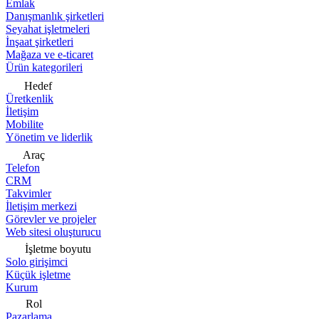
Emlak
Danışmanlık şirketleri
Seyahat işletmeleri
İnşaat şirketleri
Mağaza ve e-ticaret
Ürün kategorileri
Hedef
Üretkenlik
İletişim
Mobilite
Yönetim ve liderlik
Araç
Telefon
CRM
Takvimler
İletişim merkezi
Görevler ve projeler
Web sitesi oluşturucu
İşletme boyutu
Solo girişimci
Küçük işletme
Kurum
Rol
Pazarlama