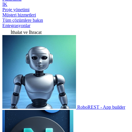
İK
Proje yönetimi
Müşteri hizmetleri
Tüm çözümlere bakın
Entegrasyonlar
İthalat ve İhracat
RoboREST - App builder