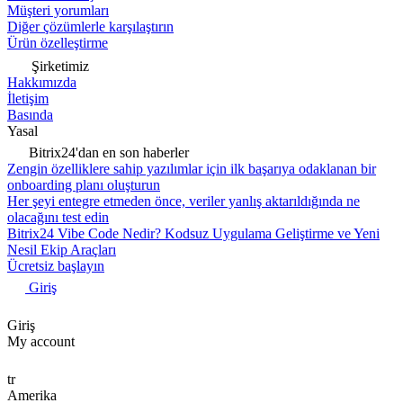
Müşteri yorumları
Diğer çözümlerle karşılaştırın
Ürün özelleştirme
Şirketimiz
Hakkımızda
İletişim
Basında
Yasal
Bitrix24'dan en son haberler
Zengin özelliklere sahip yazılımlar için ilk başarıya odaklanan bir
onboarding planı oluşturun
Her şeyi entegre etmeden önce, veriler yanlış aktarıldığında ne
olacağını test edin
Bitrix24 Vibe Code Nedir? Kodsuz Uygulama Geliştirme ve Yeni
Nesil Ekip Araçları
Ücretsiz başlayın
Giriş
Giriş
My account
tr
Amerika