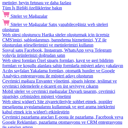
metinler, beyin fırtınası ve daha fazlası
Tüm İş Birliği özelliklerine bakın
Siteler ve Mağazalar
Siteler ve Mağazalar
Satış yapabileceğiniz web siteleri
oluşturun
Web sitesi oluşturucu
Harika siteler oluşturmak için ücretsiz
CMS'imizi, şablonlarımızı, barındırma hizmetimizi, YZ ile
oluşturulan görsellerimizi ve metinlerimizi kullanın
Sosyal satış
Facebook, Instagram, WhatsApp veya Telegram
yoluyla ürünlerinizi doğrudan satın
Web sitesi formları
Özel sipariş formları, kayıt ve geri bildirim
formları ve koşullu alanlara sahip formlarla müşteri adayı yakalayın
Açılış sayfaları
Yakalama formları, otomatik huniler ve Google
Analytics entegrasyonu ile müşteri adayı oluşturun
Çevrimiçi mağaza
Envanter yönetimi, sipariş işleme, teslimat ve
çevrimiçi ödemelerle e-ticareti en üst seviyeye çıkarın
Mobil siteler ve çevrimiçi mağazalar
Duyarlı tasarım, çevrimiçi
siparişler, cebinizden müşteri yönetimi
Web sitesi widget'ı
Site ziyaretçileriyle sohbet etmek, popüler
mesajlaşma uygulamalarını kullanmak ve geri arama isteklerini
kabul etmek için widget'ı etkinleştirin
Çevrimiçi pazarlama araçları
E-posta ile pazarlama, Facebook veya
Google Reklamları, pazarlama otomasyonu ve CRM entegrasyonu
ile satışları artırın