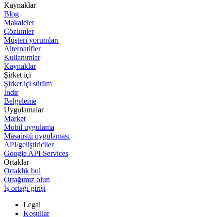
Kaynaklar
Blog
Makaleler
Çözümler
Müşteri yorumları
Alternatifler
Kullanımlar
Kaynaklar
Şirket içi
Şirket içi sürüm
İndir
Belgeleme
Uygulamalar
Market
Mobil uygulama
Masaüstü uygulaması
API/geliştiriciler
Google API Services
Ortaklar
Ortaklık bul
Ortağımız olun
İş ortağı girişi
Legal
Koşullar