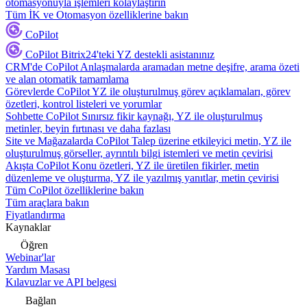
otomasyonuyla işlemleri kolaylaştırın
Tüm İK ve Otomasyon özelliklerine bakın
CoPilot
CoPilot
Bitrix24'teki YZ destekli asistanınız
CRM'de CoPilot
Anlaşmalarda aramadan metne deşifre, arama özeti
ve alan otomatik tamamlama
Görevlerde CoPilot
YZ ile oluşturulmuş görev açıklamaları, görev
özetleri, kontrol listeleri ve yorumlar
Sohbette CoPilot
Sınırsız fikir kaynağı, YZ ile oluşturulmuş
metinler, beyin fırtınası ve daha fazlası
Site ve Mağazalarda CoPilot
Talep üzerine etkileyici metin, YZ ile
oluşturulmuş görseller, ayrıntılı bilgi istemleri ve metin çevirisi
Akışta CoPilot
Konu özetleri, YZ ile üretilen fikirler, metin
düzenleme ve oluşturma, YZ ile yazılmış yanıtlar, metin çevirisi
Tüm CoPilot özelliklerine bakın
Tüm araçlara bakın
Fiyatlandırma
Kaynaklar
Öğren
Webinar'lar
Yardım Masası
Kılavuzlar ve API belgesi
Bağlan