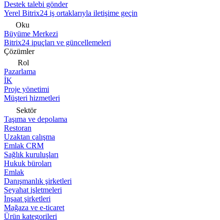
Destek talebi gönder
Yerel Bitrix24 iş ortaklarıyla iletişime geçin
Oku
Büyüme Merkezi
Bitrix24 ipuçları ve güncellemeleri
Çözümler
Rol
Pazarlama
İK
Proje yönetimi
Müşteri hizmetleri
Sektör
Taşıma ve depolama
Restoran
Uzaktan çalışma
Emlak CRM
Sağlık kuruluşları
Hukuk büroları
Emlak
Danışmanlık şirketleri
Seyahat işletmeleri
İnşaat şirketleri
Mağaza ve e-ticaret
Ürün kategorileri