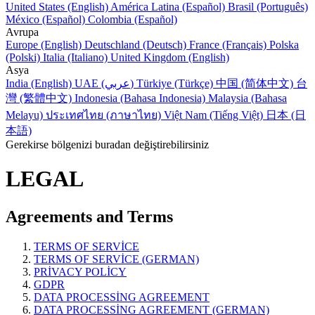
United States (English)
América Latina (Español)
Brasil (Português)
México (Español)
Colombia (Español)
Avrupa
Europe (English)
Deutschland (Deutsch)
France (Français)
Polska
(Polski)
Italia (Italiano)
United Kingdom (English)
Asya
India (English)
UAE (عربي)
Türkiye (Türkçe)
中国 (简体中文)
台
灣 (繁體中文)
Indonesia (Bahasa Indonesia)
Malaysia (Bahasa
Melayu)
ประเทศไทย (ภาษาไทย)
Việt Nam (Tiếng Việt)
日本 (日
本語)
Gerekirse bölgenizi buradan değiştirebilirsiniz
LEGAL
Agreements and Terms
TERMS OF SERVICE
TERMS OF SERVICE (GERMAN)
PRIVACY POLICY
GDPR
DATA PROCESSING AGREEMENT
DATA PROCESSING AGREEMENT (GERMAN)