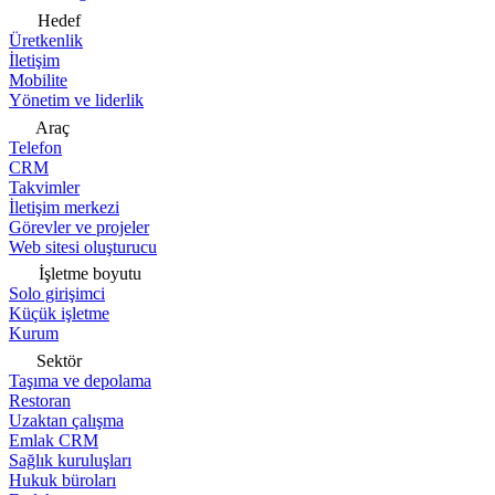
Hedef
Üretkenlik
İletişim
Mobilite
Yönetim ve liderlik
Araç
Telefon
CRM
Takvimler
İletişim merkezi
Görevler ve projeler
Web sitesi oluşturucu
İşletme boyutu
Solo girişimci
Küçük işletme
Kurum
Sektör
Taşıma ve depolama
Restoran
Uzaktan çalışma
Emlak CRM
Sağlık kuruluşları
Hukuk büroları