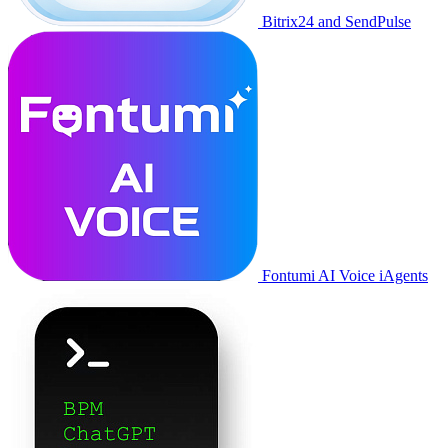
Bitrix24 and SendPulse
Fontumi AI Voice iAgents