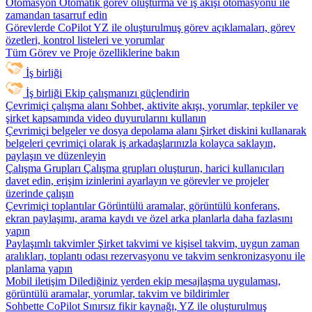
Otomasyon
Otomatik görev oluşturma ve iş akışı otomasyonu ile
zamandan tasarruf edin
Görevlerde CoPilot
YZ ile oluşturulmuş görev açıklamaları, görev
özetleri, kontrol listeleri ve yorumlar
Tüm Görev ve Proje özelliklerine bakın
İş birliği
İş birliği
Ekip çalışmanızı güçlendirin
Çevrimiçi çalışma alanı
Sohbet, aktivite akışı, yorumlar, tepkiler ve
şirket kapsamında video duyurularını kullanın
Çevrimiçi belgeler ve dosya depolama alanı
Şirket diskini kullanarak
belgeleri çevrimiçi olarak iş arkadaşlarınızla kolayca saklayın,
paylaşın ve düzenleyin
Çalışma Grupları
Çalışma grupları oluşturun, harici kullanıcıları
davet edin, erişim izinlerini ayarlayın ve görevler ve projeler
üzerinde çalışın
Çevrimiçi toplantılar
Görüntülü aramalar, görüntülü konferans,
ekran paylaşımı, arama kaydı ve özel arka planlarla daha fazlasını
yapın
Paylaşımlı takvimler
Şirket takvimi ve kişisel takvim, uygun zaman
aralıkları, toplantı odası rezervasyonu ve takvim senkronizasyonu ile
planlama yapın
Mobil iletişim
Dilediğiniz yerden ekip mesajlaşma uygulaması,
görüntülü aramalar, yorumlar, takvim ve bildirimler
Sohbette CoPilot
Sınırsız fikir kaynağı, YZ ile oluşturulmuş