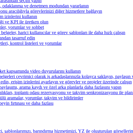
 arasından seçim yapın
kibi, odaklanma ve denetmen modundan yararlanın
u aracılığıyla görevlerinizi diğer hizmetlere bağlayın
im izinlerini kullanın
iği ve KPI ile üretken olun
mler, yorumlar ve sohbet
lgeler, harici kullanıcılar ve görev şablonları ile daha hızlı çalışın
andan tasarruf edin
eri, kontrol listeleri ve yorumlar
şirket kapsamında video duyurularını kullanın
belgeleri çevrimiçi olarak iş arkadaşlarınızla kolayca saklayın, paylaşın
 edin, erişim izinlerini ayarlayın ve görevler ve projeler üzerinde çalışın
aylaşımı, arama kaydı ve özel arka planlarla daha fazlasını yapın
alıkları, toplantı odası rezervasyonu ve takvim senkronizasyonu ile pla
lü aramalar, yorumlar, takvim ve bildirimler
beyin fırtınası ve daha fazlası
i, şablonlarımızı, barındırma hizmetimizi, YZ ile oluşturulan görsellerim