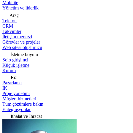
Mobilite
Yönetim ve liderlik
Araç
Telefon
CRM
Takvimler
İletişim merkezi
Görevler ve projeler
Web sitesi oluşturucu
İşletme boyutu
Solo girişimci
Küçük işletme
Kurum
Rol
Pazarlama
İK
Proje yönetimi
Müşteri hizmetleri
Tüm çözümlere bakın
Entegrasyonlar
İthalat ve İhracat