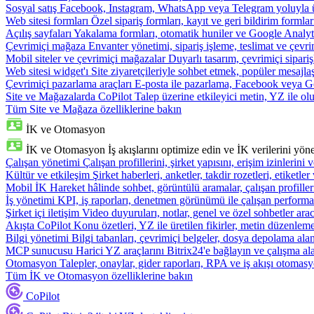
Sosyal satış
Facebook, Instagram, WhatsApp veya Telegram yoluyla ür
Web sitesi formları
Özel sipariş formları, kayıt ve geri bildirim formla
Açılış sayfaları
Yakalama formları, otomatik huniler ve Google Analyti
Çevrimiçi mağaza
Envanter yönetimi, sipariş işleme, teslimat ve çevri
Mobil siteler ve çevrimiçi mağazalar
Duyarlı tasarım, çevrimiçi sipari
Web sitesi widget'ı
Site ziyaretçileriyle sohbet etmek, popüler mesajla
Çevrimiçi pazarlama araçları
E-posta ile pazarlama, Facebook veya Go
Site ve Mağazalarda CoPilot
Talep üzerine etkileyici metin, YZ ile oluş
Tüm Site ve Mağaza özelliklerine bakın
İK ve Otomasyon
İK ve Otomasyon
İş akışlarını optimize edin ve İK verilerini yöne
Çalışan yönetimi
Çalışan profillerini, şirket yapısını, erişim izinlerini
Kültür ve etkileşim
Şirket haberleri, anketler, takdir rozetleri, etiketler 
Mobil İK
Hareket hâlinde sohbet, görüntülü aramalar, çalışan profiller
İş yönetimi
KPI, iş raporları, denetmen görünümü ile çalışan performa
Şirket içi iletişim
Video duyuruları, notlar, genel ve özel sohbetler arac
Akışta CoPilot
Konu özetleri, YZ ile üretilen fikirler, metin düzenleme
Bilgi yönetimi
Bilgi tabanları, çevrimiçi belgeler, dosya depolama alanı
MCP sunucusu
Harici YZ araçlarını Bitrix24'e bağlayın ve çalışma ala
Otomasyon
Talepler, onaylar, gider raporları, RPA ve iş akışı otomasy
Tüm İK ve Otomasyon özelliklerine bakın
CoPilot