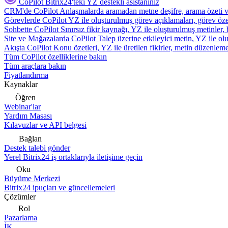
CoPilot
Bitrix24'teki YZ destekli asistanınız
CRM'de CoPilot
Anlaşmalarda aramadan metne deşifre, arama özeti 
Görevlerde CoPilot
YZ ile oluşturulmuş görev açıklamaları, görev özetl
Sohbette CoPilot
Sınırsız fikir kaynağı, YZ ile oluşturulmuş metinler, 
Site ve Mağazalarda CoPilot
Talep üzerine etkileyici metin, YZ ile oluş
Akışta CoPilot
Konu özetleri, YZ ile üretilen fikirler, metin düzenleme
Tüm CoPilot özelliklerine bakın
Tüm araçlara bakın
Fiyatlandırma
Kaynaklar
Öğren
Webinar'lar
Yardım Masası
Kılavuzlar ve API belgesi
Bağlan
Destek talebi gönder
Yerel Bitrix24 iş ortaklarıyla iletişime geçin
Oku
Büyüme Merkezi
Bitrix24 ipuçları ve güncellemeleri
Çözümler
Rol
Pazarlama
İK