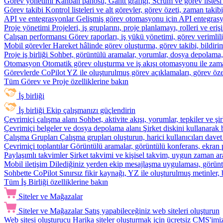
Görev yönetimi
Kanban panosu, Gantt grafiği, Scrum ve görev listesi
Görev takibi
Kontrol listeleri ve alt görevler, görev özeti, zaman ta
API ve entegrasyonlar
Gelişmiş görev otomasyonu için API entegrasyon
Proje yönetimi
Projeleri, iş gruplarını, proje planlamayı, rolleri ve eriş
Çalışan performansı
Görev raporları, iş yükü yönetimi, görev verimlil
Mobil görevler
Hareket hâlinde görev oluşturma, görev takibi, bildiri
Proje iş birliği
Sohbet, görüntülü aramalar, yorumlar, dosya depolama, be
Otomasyon
Otomatik görev oluşturma ve iş akışı otomasyonu ile zam
Görevlerde CoPilot
YZ ile oluşturulmuş görev açıklamaları, görev özetl
Tüm Görev ve Proje özelliklerine bakın
İş birliği
İş birliği
Ekip çalışmanızı güçlendirin
Çevrimiçi çalışma alanı
Sohbet, aktivite akışı, yorumlar, tepkiler ve 
Çevrimiçi belgeler ve dosya depolama alanı
Şirket diskini kullanarak 
Çalışma Grupları
Çalışma grupları oluşturun, harici kullanıcıları davet
Çevrimiçi toplantılar
Görüntülü aramalar, görüntülü konferans, ekran p
Paylaşımlı takvimler
Şirket takvimi ve kişisel takvim, uygun zaman ar
Mobil iletişim
Dilediğiniz yerden ekip mesajlaşma uygulaması, görüntü
Sohbette CoPilot
Sınırsız fikir kaynağı, YZ ile oluşturulmuş metinler, 
Tüm İş Birliği özelliklerine bakın
Siteler ve Mağazalar
Siteler ve Mağazalar
Satış yapabileceğiniz web siteleri oluşturun
Web sitesi oluşturucu
Harika siteler oluşturmak için ücretsiz CMS'imiz