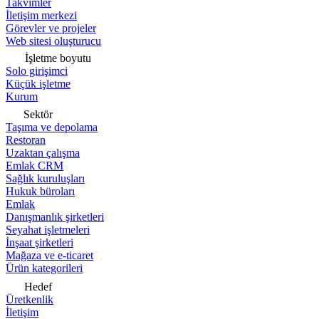
Takvimler
İletişim merkezi
Görevler ve projeler
Web sitesi oluşturucu
İşletme boyutu
Solo girişimci
Küçük işletme
Kurum
Sektör
Taşıma ve depolama
Restoran
Uzaktan çalışma
Emlak CRM
Sağlık kuruluşları
Hukuk büroları
Emlak
Danışmanlık şirketleri
Seyahat işletmeleri
İnşaat şirketleri
Mağaza ve e-ticaret
Ürün kategorileri
Hedef
Üretkenlik
İletişim