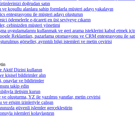
ünlerinizi doğrudan satın
rı ve koşullu alanlara sahip formlarla müşteri adayı yakalayın
cs entegrasyonu ile müşteri adayı oluşturun
miçi ödemelerle e-ticareti en üst seviyeye çıkarın
şler, cebinizden müşteri yönetimi
şma uygulamalarını kullanmak ve geri arama isteklerini kabul etmek için 
ogle Reklamları, pazarlama otomasyonu ve CRM entegrasyonu ile satışl
turulmuş görseller, ayrıntılı bilgi istemleri ve metin çevirisi
tin
 ve Aktif Dizini kullanın
ve kişisel bildirimler alın
i, onaylar ve bildirimler
nsını takip edin
ılığıyla iletişim kurun
 ve oluşturma, YZ ile yazılmış yanıtlar, metin çevirisi
 ve erişim izinleriyle çalışın
nınızda güvenli işlemler gerçekleştirin
onuyla işlemleri kolaylaştırın