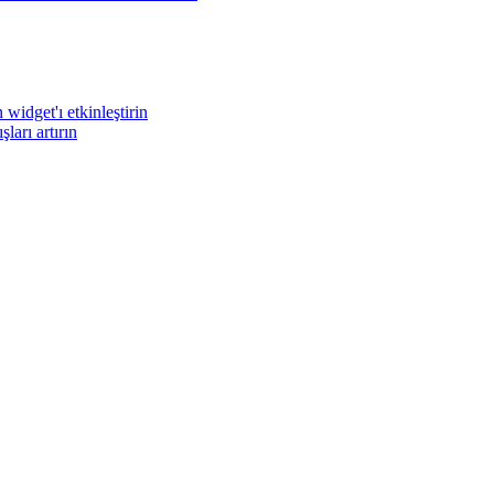
widget'ı etkinleştirin
arı artırın