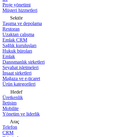
Proje yönetimi
Müşteri hizmetleri
Sektör
Taşıma ve depolama
Restoran
Uzaktan çalışma
Emlak CRM
Sağlık kuruluşları
Hukuk büroları
Emlak
Danışmanlık şirketleri
Seyahat işletmeleri
İnşaat şirketleri
Mağaza ve e-ticaret
Ürün kategorileri
Hedef
Üretkenlik
İletişim
Mobilite
Yönetim ve liderlik
Araç
Telefon
CRM