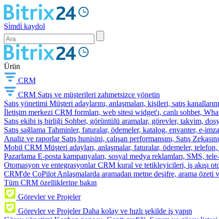
Şi̇mdi̇ kaydol
Ürün
CRM
CRM
Satış ve müşterileri zahmetsizce yönetin
Satış yönetimi
Müşteri adaylarını, anlaşmaları, kişileri, satış kanallarını
İletişim merkezi
CRM formları, web sitesi widget'ı, canlı sohbet, Whats
Satış ekibi iş birliği
Sohbet, görüntülü aramalar, görevler, takvim, dosy
Satış sağlama
Tahminler, faturalar, ödemeler, katalog, envanter, e-im
Analiz ve raporlar
Satış hunisini, çalışan performansını, Satış Zekasını
Mobil CRM
Müşteri adayları, anlaşmalar, faturalar, ödemeler, telefon
Pazarlama
E-posta kampanyaları, sosyal medya reklamları, SMS, tele-p
Otomasyon ve entegrasyonlar
CRM kural ve tetikleyicileri, iş akışı 
CRM'de CoPilot
Anlaşmalarda aramadan metne deşifre, arama özeti 
Tüm CRM özelliklerine bakın
Görevler ve Projeler
Görevler ve Projeler
Daha kolay ve hızlı şekilde iş yapın