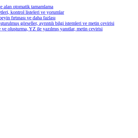
ve alan otomatik tamamlama
eri, kontrol listeleri ve yorumlar
beyin fırtınası ve daha fazlası
turulmuş görseller, ayrıntılı bilgi istemleri ve metin çevirisi
 ve oluşturma, YZ ile yazılmış yanıtlar, metin çevirisi