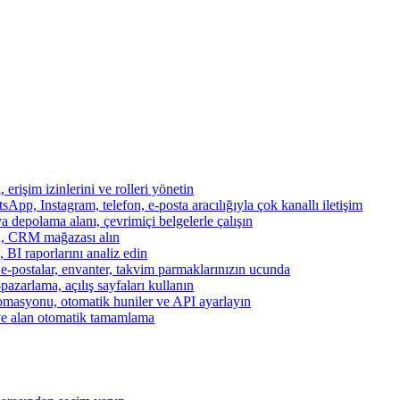
, erişim izinlerini ve rolleri yönetin
App, Instagram, telefon, e-posta aracılığıyla çok kanallı iletişim
a depolama alanı, çevrimiçi belgelerle çalışın
za, CRM mağazası alın
, BI raporlarını analiz edin
, e-postalar, envanter, takvim parmaklarınızın ucunda
azarlama, açılış sayfaları kullanın
otomasyonu, otomatik huniler ve API ayarlayın
ve alan otomatik tamamlama