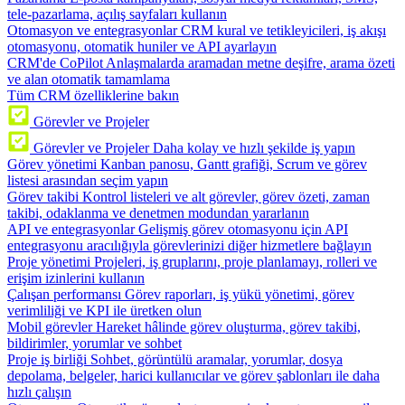
tele-pazarlama, açılış sayfaları kullanın
Otomasyon ve entegrasyonlar
CRM kural ve tetikleyicileri, iş akışı
otomasyonu, otomatik huniler ve API ayarlayın
CRM'de CoPilot
Anlaşmalarda aramadan metne deşifre, arama özeti
ve alan otomatik tamamlama
Tüm CRM özelliklerine bakın
Görevler ve Projeler
Görevler ve Projeler
Daha kolay ve hızlı şekilde iş yapın
Görev yönetimi
Kanban panosu, Gantt grafiği, Scrum ve görev
listesi arasından seçim yapın
Görev takibi
Kontrol listeleri ve alt görevler, görev özeti, zaman
takibi, odaklanma ve denetmen modundan yararlanın
API ve entegrasyonlar
Gelişmiş görev otomasyonu için API
entegrasyonu aracılığıyla görevlerinizi diğer hizmetlere bağlayın
Proje yönetimi
Projeleri, iş gruplarını, proje planlamayı, rolleri ve
erişim izinlerini kullanın
Çalışan performansı
Görev raporları, iş yükü yönetimi, görev
verimliliği ve KPI ile üretken olun
Mobil görevler
Hareket hâlinde görev oluşturma, görev takibi,
bildirimler, yorumlar ve sohbet
Proje iş birliği
Sohbet, görüntülü aramalar, yorumlar, dosya
depolama, belgeler, harici kullanıcılar ve görev şablonları ile daha
hızlı çalışın