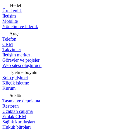
Hedef
Üretkenlik
İletişim
Mobilite
Yönetim ve liderlik
Araç
Telefon
CRM
Takvimler
İletişim merkezi
Görevler ve projeler
Web sitesi oluşturucu
İşletme boyutu
Solo girişimci
Küçük işletme
Kurum
Sektör
Taşıma ve depolama
Restoran
Uzaktan çalışma
Emlak CRM
Sağlık kuruluşları
Hukuk büroları