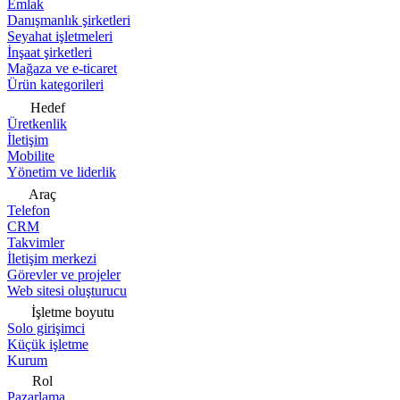
Emlak
Danışmanlık şirketleri
Seyahat işletmeleri
İnşaat şirketleri
Mağaza ve e-ticaret
Ürün kategorileri
Hedef
Üretkenlik
İletişim
Mobilite
Yönetim ve liderlik
Araç
Telefon
CRM
Takvimler
İletişim merkezi
Görevler ve projeler
Web sitesi oluşturucu
İşletme boyutu
Solo girişimci
Küçük işletme
Kurum
Rol
Pazarlama