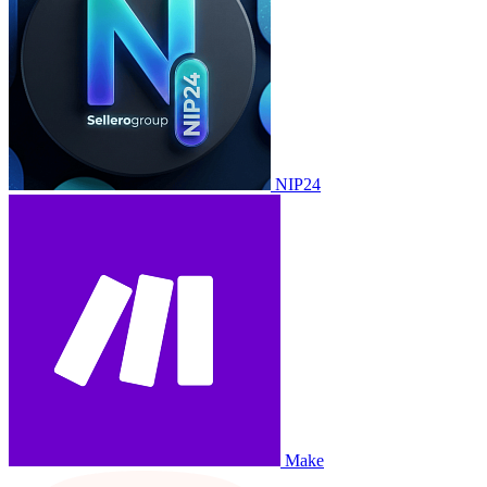
NIP24
Make