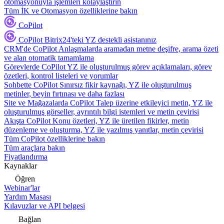
otomasyonuyla işlemleri kolaylaştırın
Tüm İK ve Otomasyon özelliklerine bakın
CoPilot
CoPilot
Bitrix24'teki YZ destekli asistanınız
CRM'de CoPilot
Anlaşmalarda aramadan metne deşifre, arama özeti
ve alan otomatik tamamlama
Görevlerde CoPilot
YZ ile oluşturulmuş görev açıklamaları, görev
özetleri, kontrol listeleri ve yorumlar
Sohbette CoPilot
Sınırsız fikir kaynağı, YZ ile oluşturulmuş
metinler, beyin fırtınası ve daha fazlası
Site ve Mağazalarda CoPilot
Talep üzerine etkileyici metin, YZ ile
oluşturulmuş görseller, ayrıntılı bilgi istemleri ve metin çevirisi
Akışta CoPilot
Konu özetleri, YZ ile üretilen fikirler, metin
düzenleme ve oluşturma, YZ ile yazılmış yanıtlar, metin çevirisi
Tüm CoPilot özelliklerine bakın
Tüm araçlara bakın
Fiyatlandırma
Kaynaklar
Öğren
Webinar'lar
Yardım Masası
Kılavuzlar ve API belgesi
Bağlan