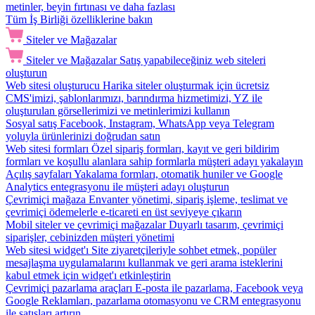
metinler, beyin fırtınası ve daha fazlası
Tüm İş Birliği özelliklerine bakın
Siteler ve Mağazalar
Siteler ve Mağazalar
Satış yapabileceğiniz web siteleri
oluşturun
Web sitesi oluşturucu
Harika siteler oluşturmak için ücretsiz
CMS'imizi, şablonlarımızı, barındırma hizmetimizi, YZ ile
oluşturulan görsellerimizi ve metinlerimizi kullanın
Sosyal satış
Facebook, Instagram, WhatsApp veya Telegram
yoluyla ürünlerinizi doğrudan satın
Web sitesi formları
Özel sipariş formları, kayıt ve geri bildirim
formları ve koşullu alanlara sahip formlarla müşteri adayı yakalayın
Açılış sayfaları
Yakalama formları, otomatik huniler ve Google
Analytics entegrasyonu ile müşteri adayı oluşturun
Çevrimiçi mağaza
Envanter yönetimi, sipariş işleme, teslimat ve
çevrimiçi ödemelerle e-ticareti en üst seviyeye çıkarın
Mobil siteler ve çevrimiçi mağazalar
Duyarlı tasarım, çevrimiçi
siparişler, cebinizden müşteri yönetimi
Web sitesi widget'ı
Site ziyaretçileriyle sohbet etmek, popüler
mesajlaşma uygulamalarını kullanmak ve geri arama isteklerini
kabul etmek için widget'ı etkinleştirin
Çevrimiçi pazarlama araçları
E-posta ile pazarlama, Facebook veya
Google Reklamları, pazarlama otomasyonu ve CRM entegrasyonu
ile satışları artırın