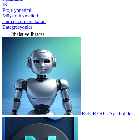
İK
Proje yönetimi
Müşteri hizmetleri
Tüm çözümlere bakın
Entegrasyonlar
İthalat ve İhracat
RoboREST - App builder