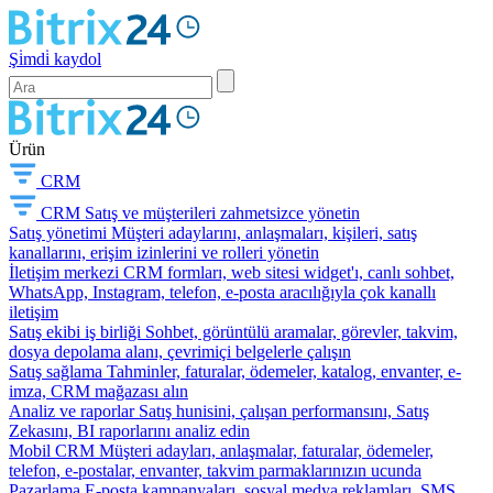
Şi̇mdi̇ kaydol
Ürün
CRM
CRM
Satış ve müşterileri zahmetsizce yönetin
Satış yönetimi
Müşteri adaylarını, anlaşmaları, kişileri, satış
kanallarını, erişim izinlerini ve rolleri yönetin
İletişim merkezi
CRM formları, web sitesi widget'ı, canlı sohbet,
WhatsApp, Instagram, telefon, e-posta aracılığıyla çok kanallı
iletişim
Satış ekibi iş birliği
Sohbet, görüntülü aramalar, görevler, takvim,
dosya depolama alanı, çevrimiçi belgelerle çalışın
Satış sağlama
Tahminler, faturalar, ödemeler, katalog, envanter, e-
imza, CRM mağazası alın
Analiz ve raporlar
Satış hunisini, çalışan performansını, Satış
Zekasını, BI raporlarını analiz edin
Mobil CRM
Müşteri adayları, anlaşmalar, faturalar, ödemeler,
telefon, e-postalar, envanter, takvim parmaklarınızın ucunda
Pazarlama
E-posta kampanyaları, sosyal medya reklamları, SMS,