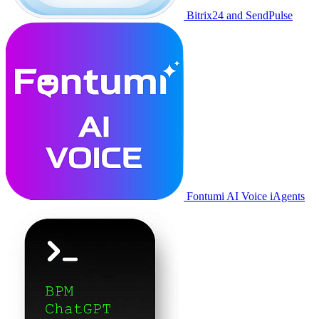
Bitrix24 and SendPulse
Fontumi AI Voice iAgents