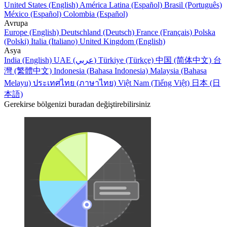
United States (English)
América Latina (Español)
Brasil (Português)
México (Español)
Colombia (Español)
Avrupa
Europe (English)
Deutschland (Deutsch)
France (Français)
Polska
(Polski)
Italia (Italiano)
United Kingdom (English)
Asya
India (English)
UAE (عربي)
Türkiye (Türkçe)
中国 (简体中文)
台
灣 (繁體中文)
Indonesia (Bahasa Indonesia)
Malaysia (Bahasa
Melayu)
ประเทศไทย (ภาษาไทย)
Việt Nam (Tiếng Việt)
日本 (日
本語)
Gerekirse bölgenizi buradan değiştirebilirsiniz