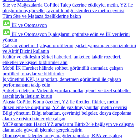
Site ve Mağazalarda CoPilot
Talep üzerine etkileyici metin, YZ ile
oluşturulmuş görseller, ayrıntılı bilgi istemleri ve metin çevirisi
Tüm Site ve Mağaza özelliklerine bakın
İK ve Otomasyon
İK ve Otomasyon
İş akışlarını optimize edin ve İK verilerini
yönetin
Çalışan yönetimi
Çalışan profillerini, şirket yapısını, erişim izinlerini
ve Aktif Dizini kullanın
Kültür ve etkileşim
Şirket haberleri, anketler, takdir rozetleri,
etiketler ve kişisel bildirimler alın
Mobil İK
Hareket hâlinde sohbet, görüntülü aramalar, çalışan
profilleri, onaylar ve bildirimler
İş yönetimi
KPI, iş raporları, denetmen görünümü ile çalışan
performansını takip edin
Şirket içi iletişim
Video duyuruları, notlar, genel ve özel sohbetler
aracılığıyla iletişim kurun
Akışta CoPilot
Konu özetleri, YZ ile üretilen fikirler, metin
düzenleme ve oluşturma, YZ ile yazılmış yanıtlar, metin çevirisi
Bilgi yönetimi
Bilgi tabanları, çevrimiçi belgeler, dosya depolama
alanı ve erişim izinleriyle çalışın
MCP sunucusu
Harici YZ araçlarını Bitrix24'e bağlayın ve çalışma
alanınızda güvenli işlemler gerçekleştirin
Otomasyon
Talepler, onaylar, gider raporları, RPA ve iş akışı