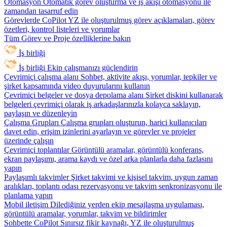
Otomasyon
Otomatik görev oluşturma ve iş akışı otomasyonu ile
zamandan tasarruf edin
Görevlerde CoPilot
YZ ile oluşturulmuş görev açıklamaları, görev
özetleri, kontrol listeleri ve yorumlar
Tüm Görev ve Proje özelliklerine bakın
İş birliği
İş birliği
Ekip çalışmanızı güçlendirin
Çevrimiçi çalışma alanı
Sohbet, aktivite akışı, yorumlar, tepkiler ve
şirket kapsamında video duyurularını kullanın
Çevrimiçi belgeler ve dosya depolama alanı
Şirket diskini kullanarak
belgeleri çevrimiçi olarak iş arkadaşlarınızla kolayca saklayın,
paylaşın ve düzenleyin
Çalışma Grupları
Çalışma grupları oluşturun, harici kullanıcıları
davet edin, erişim izinlerini ayarlayın ve görevler ve projeler
üzerinde çalışın
Çevrimiçi toplantılar
Görüntülü aramalar, görüntülü konferans,
ekran paylaşımı, arama kaydı ve özel arka planlarla daha fazlasını
yapın
Paylaşımlı takvimler
Şirket takvimi ve kişisel takvim, uygun zaman
aralıkları, toplantı odası rezervasyonu ve takvim senkronizasyonu ile
planlama yapın
Mobil iletişim
Dilediğiniz yerden ekip mesajlaşma uygulaması,
görüntülü aramalar, yorumlar, takvim ve bildirimler
Sohbette CoPilot
Sınırsız fikir kaynağı, YZ ile oluşturulmuş