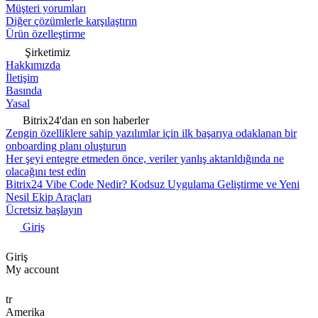
Müşteri yorumları
Diğer çözümlerle karşılaştırın
Ürün özelleştirme
Şirketimiz
Hakkımızda
İletişim
Basında
Yasal
Bitrix24'dan en son haberler
Zengin özelliklere sahip yazılımlar için ilk başarıya odaklanan bir
onboarding planı oluşturun
Her şeyi entegre etmeden önce, veriler yanlış aktarıldığında ne
olacağını test edin
Bitrix24 Vibe Code Nedir? Kodsuz Uygulama Geliştirme ve Yeni
Nesil Ekip Araçları
Ücretsiz başlayın
Giriş
Giriş
My account
tr
Amerika