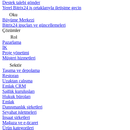
Destek talebi gönder
Yerel Bitrix24 iş ortaklarıyla iletişime geçin
Oku
Büyüme Merkezi
Bitrix24 ipuçları ve güncellemeleri
Çözümler
Rol
Pazarlama
İK
Proje yönetimi
Müşteri hizmetleri
Sektör
Taşıma ve depolama
Restoran
Uzaktan çalışma
Emlak CRM
Sağlık kuruluşları
Hukuk büroları
Emlak
Danışmanlık şirketleri
Seyahat işletmeleri
İnşaat şirketleri
Mağaza ve e-ticaret
Ürün kategorileri