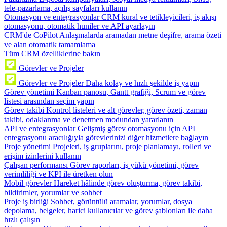
tele-pazarlama, açılış sayfaları kullanın
Otomasyon ve entegrasyonlar
CRM kural ve tetikleyicileri, iş akışı
otomasyonu, otomatik huniler ve API ayarlayın
CRM'de CoPilot
Anlaşmalarda aramadan metne deşifre, arama özeti
ve alan otomatik tamamlama
Tüm CRM özelliklerine bakın
Görevler ve Projeler
Görevler ve Projeler
Daha kolay ve hızlı şekilde iş yapın
Görev yönetimi
Kanban panosu, Gantt grafiği, Scrum ve görev
listesi arasından seçim yapın
Görev takibi
Kontrol listeleri ve alt görevler, görev özeti, zaman
takibi, odaklanma ve denetmen modundan yararlanın
API ve entegrasyonlar
Gelişmiş görev otomasyonu için API
entegrasyonu aracılığıyla görevlerinizi diğer hizmetlere bağlayın
Proje yönetimi
Projeleri, iş gruplarını, proje planlamayı, rolleri ve
erişim izinlerini kullanın
Çalışan performansı
Görev raporları, iş yükü yönetimi, görev
verimliliği ve KPI ile üretken olun
Mobil görevler
Hareket hâlinde görev oluşturma, görev takibi,
bildirimler, yorumlar ve sohbet
Proje iş birliği
Sohbet, görüntülü aramalar, yorumlar, dosya
depolama, belgeler, harici kullanıcılar ve görev şablonları ile daha
hızlı çalışın