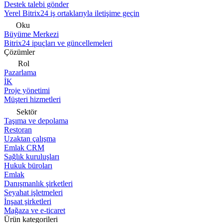
Destek talebi gönder
Yerel Bitrix24 iş ortaklarıyla iletişime geçin
Oku
Büyüme Merkezi
Bitrix24 ipuçları ve güncellemeleri
Çözümler
Rol
Pazarlama
İK
Proje yönetimi
Müşteri hizmetleri
Sektör
Taşıma ve depolama
Restoran
Uzaktan çalışma
Emlak CRM
Sağlık kuruluşları
Hukuk büroları
Emlak
Danışmanlık şirketleri
Seyahat işletmeleri
İnşaat şirketleri
Mağaza ve e-ticaret
Ürün kategorileri