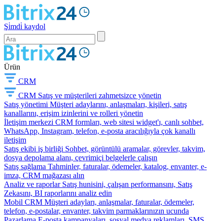
Şi̇mdi̇ kaydol
Ürün
CRM
CRM
Satış ve müşterileri zahmetsizce yönetin
Satış yönetimi
Müşteri adaylarını, anlaşmaları, kişileri, satış
kanallarını, erişim izinlerini ve rolleri yönetin
İletişim merkezi
CRM formları, web sitesi widget'ı, canlı sohbet,
WhatsApp, Instagram, telefon, e-posta aracılığıyla çok kanallı
iletişim
Satış ekibi iş birliği
Sohbet, görüntülü aramalar, görevler, takvim,
dosya depolama alanı, çevrimiçi belgelerle çalışın
Satış sağlama
Tahminler, faturalar, ödemeler, katalog, envanter, e-
imza, CRM mağazası alın
Analiz ve raporlar
Satış hunisini, çalışan performansını, Satış
Zekasını, BI raporlarını analiz edin
Mobil CRM
Müşteri adayları, anlaşmalar, faturalar, ödemeler,
telefon, e-postalar, envanter, takvim parmaklarınızın ucunda
Pazarlama
E-posta kampanyaları, sosyal medya reklamları, SMS,