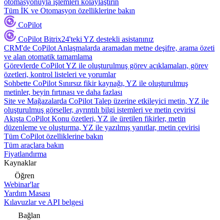
otomasyonuyla işlemleri kolaylaştırın
Tüm İK ve Otomasyon özelliklerine bakın
CoPilot
CoPilot
Bitrix24'teki YZ destekli asistanınız
CRM'de CoPilot
Anlaşmalarda aramadan metne deşifre, arama özeti
ve alan otomatik tamamlama
Görevlerde CoPilot
YZ ile oluşturulmuş görev açıklamaları, görev
özetleri, kontrol listeleri ve yorumlar
Sohbette CoPilot
Sınırsız fikir kaynağı, YZ ile oluşturulmuş
metinler, beyin fırtınası ve daha fazlası
Site ve Mağazalarda CoPilot
Talep üzerine etkileyici metin, YZ ile
oluşturulmuş görseller, ayrıntılı bilgi istemleri ve metin çevirisi
Akışta CoPilot
Konu özetleri, YZ ile üretilen fikirler, metin
düzenleme ve oluşturma, YZ ile yazılmış yanıtlar, metin çevirisi
Tüm CoPilot özelliklerine bakın
Tüm araçlara bakın
Fiyatlandırma
Kaynaklar
Öğren
Webinar'lar
Yardım Masası
Kılavuzlar ve API belgesi
Bağlan