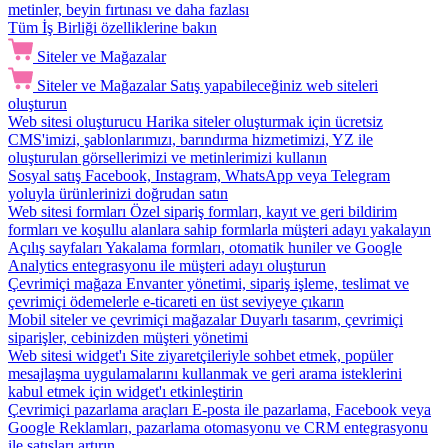
metinler, beyin fırtınası ve daha fazlası
Tüm İş Birliği özelliklerine bakın
Siteler ve Mağazalar
Siteler ve Mağazalar
Satış yapabileceğiniz web siteleri
oluşturun
Web sitesi oluşturucu
Harika siteler oluşturmak için ücretsiz
CMS'imizi, şablonlarımızı, barındırma hizmetimizi, YZ ile
oluşturulan görsellerimizi ve metinlerimizi kullanın
Sosyal satış
Facebook, Instagram, WhatsApp veya Telegram
yoluyla ürünlerinizi doğrudan satın
Web sitesi formları
Özel sipariş formları, kayıt ve geri bildirim
formları ve koşullu alanlara sahip formlarla müşteri adayı yakalayın
Açılış sayfaları
Yakalama formları, otomatik huniler ve Google
Analytics entegrasyonu ile müşteri adayı oluşturun
Çevrimiçi mağaza
Envanter yönetimi, sipariş işleme, teslimat ve
çevrimiçi ödemelerle e-ticareti en üst seviyeye çıkarın
Mobil siteler ve çevrimiçi mağazalar
Duyarlı tasarım, çevrimiçi
siparişler, cebinizden müşteri yönetimi
Web sitesi widget'ı
Site ziyaretçileriyle sohbet etmek, popüler
mesajlaşma uygulamalarını kullanmak ve geri arama isteklerini
kabul etmek için widget'ı etkinleştirin
Çevrimiçi pazarlama araçları
E-posta ile pazarlama, Facebook veya
Google Reklamları, pazarlama otomasyonu ve CRM entegrasyonu
ile satışları artırın