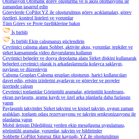
Otomasyon
Otomatik görev oluşturma ve iş akışı otomasyonu ile
zamandan tasarruf edin
Görevlerde CoPilot
YZ ile oluşturulmuş görev açıklamaları, görev
özetleri, kontrol listeleri ve yorumlar
Tüm Görev ve Proje özelliklerine bakın
İş birliği
İş birliği
Ekip çalışmanızı güçlendirin
Çevrimiçi çalışma alanı
Sohbet, aktivite akışı, yorumlar, tepkiler ve
şirket kapsamında video duyurularını kullanın
Çevrimiçi belgeler ve dosya depolama alanı
Şirket diskini kullanarak
belgeleri çevrimiçi olarak iş arkadaşlarınızla kolayca saklayın,
paylaşın ve düzenleyin
Çalışma Grupları
Çalışma grupları oluşturun, harici kullanıcıları
davet edin, erişim izinlerini ayarlayın ve görevler ve projeler
üzerinde çalışın
Çevrimiçi toplantılar
Görüntülü aramalar, görüntülü konferans,
ekran paylaşımı, arama kaydı ve özel arka planlarla daha fazlasını
yapın
Paylaşımlı takvimler
Şirket takvimi ve kişisel takvim, uygun zaman
aralıkları, toplantı odası rezervasyonu ve takvim senkronizasyonu ile
planlama yapın
Mobil iletişim
Dilediğiniz yerden ekip mesajlaşma uygulaması,
görüntülü aramalar, yorumlar, takvim ve bildirimler
Sohbette CoPilot
Sınırsız fikir kaynağı, YZ ile oluşturulmuş