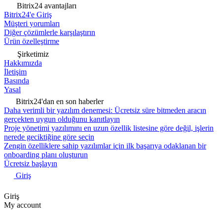
Bitrix24 avantajları
Bitrix24'e Giriş
Müşteri yorumları
Diğer çözümlerle karşılaştırın
Ürün özelleştirme
Şirketimiz
Hakkımızda
İletişim
Basında
Yasal
Bitrix24'dan en son haberler
Daha verimli bir yazılım denemesi: Ücretsiz süre bitmeden aracın
gerçekten uygun olduğunu kanıtlayın
Proje yönetimi yazılımını en uzun özellik listesine göre değil, işlerin
nerede geciktiğine göre seçin
Zengin özelliklere sahip yazılımlar için ilk başarıya odaklanan bir
onboarding planı oluşturun
Ücretsiz başlayın
Giriş
Giriş
My account