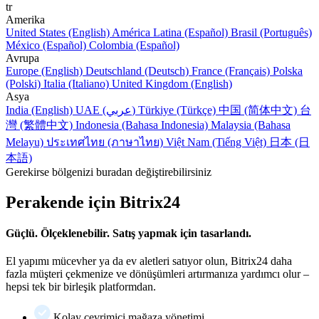
tr
Amerika
United States (English)
América Latina (Español)
Brasil (Português)
México (Español)
Colombia (Español)
Avrupa
Europe (English)
Deutschland (Deutsch)
France (Français)
Polska
(Polski)
Italia (Italiano)
United Kingdom (English)
Asya
India (English)
UAE (عربي)
Türkiye (Türkçe)
中国 (简体中文)
台
灣 (繁體中文)
Indonesia (Bahasa Indonesia)
Malaysia (Bahasa
Melayu)
ประเทศไทย (ภาษาไทย)
Việt Nam (Tiếng Việt)
日本 (日
本語)
Gerekirse bölgenizi buradan değiştirebilirsiniz
Perakende için Bitrix24
Güçlü. Ölçeklenebilir. Satış yapmak için tasarlandı.
El yapımı mücevher ya da ev aletleri satıyor olun, Bitrix24 daha
fazla müşteri çekmenize ve dönüşümleri artırmanıza yardımcı olur –
hepsi tek bir birleşik platformdan.
Kolay çevrimiçi mağaza yönetimi