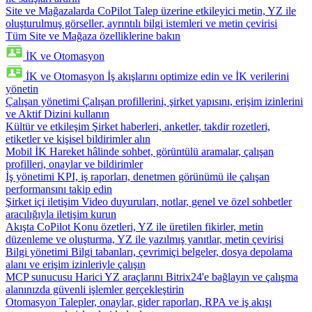
Site ve Mağazalarda CoPilot
Talep üzerine etkileyici metin, YZ ile
oluşturulmuş görseller, ayrıntılı bilgi istemleri ve metin çevirisi
Tüm Site ve Mağaza özelliklerine bakın
İK ve Otomasyon
İK ve Otomasyon
İş akışlarını optimize edin ve İK verilerini
yönetin
Çalışan yönetimi
Çalışan profillerini, şirket yapısını, erişim izinlerini
ve Aktif Dizini kullanın
Kültür ve etkileşim
Şirket haberleri, anketler, takdir rozetleri,
etiketler ve kişisel bildirimler alın
Mobil İK
Hareket hâlinde sohbet, görüntülü aramalar, çalışan
profilleri, onaylar ve bildirimler
İş yönetimi
KPI, iş raporları, denetmen görünümü ile çalışan
performansını takip edin
Şirket içi iletişim
Video duyuruları, notlar, genel ve özel sohbetler
aracılığıyla iletişim kurun
Akışta CoPilot
Konu özetleri, YZ ile üretilen fikirler, metin
düzenleme ve oluşturma, YZ ile yazılmış yanıtlar, metin çevirisi
Bilgi yönetimi
Bilgi tabanları, çevrimiçi belgeler, dosya depolama
alanı ve erişim izinleriyle çalışın
MCP sunucusu
Harici YZ araçlarını Bitrix24'e bağlayın ve çalışma
alanınızda güvenli işlemler gerçekleştirin
Otomasyon
Talepler, onaylar, gider raporları, RPA ve iş akışı