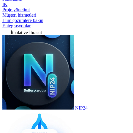
İK
Proje yönetimi
Müşteri hizmetleri
Tüm çözümlere bakın
Entegrasyonlar
İthalat ve İhracat
NIP24