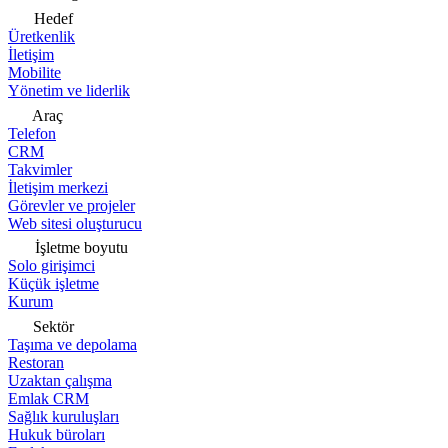
Hedef
Üretkenlik
İletişim
Mobilite
Yönetim ve liderlik
Araç
Telefon
CRM
Takvimler
İletişim merkezi
Görevler ve projeler
Web sitesi oluşturucu
İşletme boyutu
Solo girişimci
Küçük işletme
Kurum
Sektör
Taşıma ve depolama
Restoran
Uzaktan çalışma
Emlak CRM
Sağlık kuruluşları
Hukuk büroları