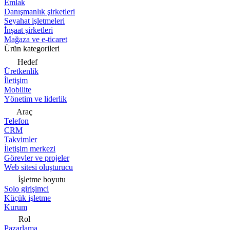
Emlak
Danışmanlık şirketleri
Seyahat işletmeleri
İnşaat şirketleri
Mağaza ve e-ticaret
Ürün kategorileri
Hedef
Üretkenlik
İletişim
Mobilite
Yönetim ve liderlik
Araç
Telefon
CRM
Takvimler
İletişim merkezi
Görevler ve projeler
Web sitesi oluşturucu
İşletme boyutu
Solo girişimci
Küçük işletme
Kurum
Rol
Pazarlama