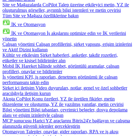
Site ve Mağazalarda CoPilot
Talep üzerine etkileyici metin, YZ ile
oluşturulmuş görseller, ayrıntılı bilgi istemleri ve metin çevirisi
Tüm Site ve Mağaza özelliklerine bakın
İK ve Otomasyon
İK ve Otomasyon
İş akışlarını optimize edin ve İK verilerini
yönetin
Çalışan yönetimi
Çalışan profillerini, şirket yapısını, erişim izinlerini
ve Aktif Dizini kullanın
Kültür ve etkileşim
Şirket haberleri, anketler, takdir rozetleri,
etiketler ve kişisel bildirimler alın
Mobil İK
Hareket hâlinde sohbet, görüntülü aramalar, çalışan
profilleri, onaylar ve bildirimler
İş yönetimi
KPI, iş raporları, denetmen görünümü ile çalışan
performansını takip edin
Şirket içi iletişim
Video duyuruları, notlar, genel ve özel sohbetler
aracılığıyla iletişim kurun
Akışta CoPilot
Konu özetleri, YZ ile üretilen fikirler, metin
düzenleme ve oluşturma, YZ ile yazılmış yanıtlar, metin çevirisi
Bilgi yönetimi
Bilgi tabanları, çevrimiçi belgeler, dosya depolama
alanı ve erişim izinleriyle çalışın
MCP sunucusu
Harici YZ araçlarını Bitrix24'e bağlayın ve çalışma
alanınızda güvenli işlemler gerçekleştirin
Otomasyon
Talepler, onaylar, gider raporları, RPA ve iş akışı