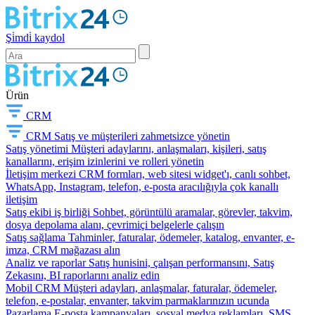
Şi̇mdi̇ kaydol
Ürün
CRM
CRM
Satış ve müşterileri zahmetsizce yönetin
Satış yönetimi
Müşteri adaylarını, anlaşmaları, kişileri, satış
kanallarını, erişim izinlerini ve rolleri yönetin
İletişim merkezi
CRM formları, web sitesi widget'ı, canlı sohbet,
WhatsApp, Instagram, telefon, e-posta aracılığıyla çok kanallı
iletişim
Satış ekibi iş birliği
Sohbet, görüntülü aramalar, görevler, takvim,
dosya depolama alanı, çevrimiçi belgelerle çalışın
Satış sağlama
Tahminler, faturalar, ödemeler, katalog, envanter, e-
imza, CRM mağazası alın
Analiz ve raporlar
Satış hunisini, çalışan performansını, Satış
Zekasını, BI raporlarını analiz edin
Mobil CRM
Müşteri adayları, anlaşmalar, faturalar, ödemeler,
telefon, e-postalar, envanter, takvim parmaklarınızın ucunda
Pazarlama
E-posta kampanyaları, sosyal medya reklamları, SMS,