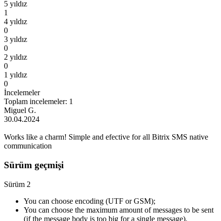
5 yıldız
1
4 yıldız
0
3 yıldız
0
2 yıldız
0
1 yıldız
0
İncelemeler
Toplam incelemeler: 1
Miguel G.
30.04.2024
Works like a charm! Simple and efective for all Bitrix SMS native
communication
Sürüm geçmişi
Sürüm 2
You can choose encoding (UTF or GSM);
You can choose the maximum amount of messages to be sent
(if the message body is too big for a single message).