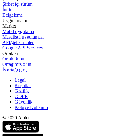
Şirket içi sürüm
İndir
Belgeleme
Uygulamalar
Market
Mobil uygulama
Masaüstü uygulaması
API/geliştiriciler
Google API Services
Ortaklar
Ortaklık bul
Ortağımız olun
İş ortağı girişi
Legal
Koşullar
Gizlilik
GDPR
Güvenlik
Kötüye Kullanım
© 2026 Alaio