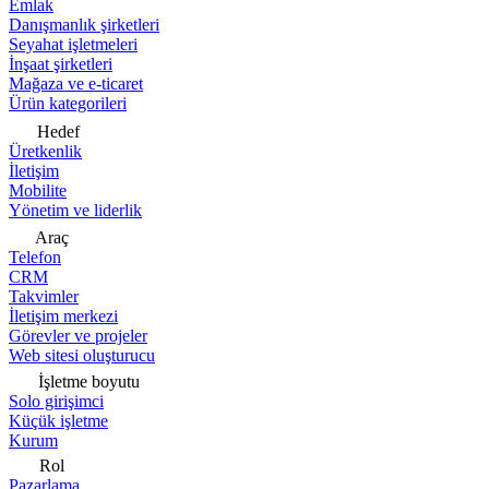
Emlak
Danışmanlık şirketleri
Seyahat işletmeleri
İnşaat şirketleri
Mağaza ve e-ticaret
Ürün kategorileri
Hedef
Üretkenlik
İletişim
Mobilite
Yönetim ve liderlik
Araç
Telefon
CRM
Takvimler
İletişim merkezi
Görevler ve projeler
Web sitesi oluşturucu
İşletme boyutu
Solo girişimci
Küçük işletme
Kurum
Rol
Pazarlama