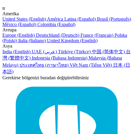
tr
Amerika
United States (English)
América Latina (Español)
Brasil (Português)
México (Español)
Colombia (Español)
Avrupa
Europe (English)
Deutschland (Deutsch)
France (Français)
Polska
(Polski)
Italia (Italiano)
United Kingdom (English)
Asya
India (English)
UAE (عربي)
Türkiye (Türkçe)
中国 (简体中文)
台
灣 (繁體中文)
Indonesia (Bahasa Indonesia)
Malaysia (Bahasa
Melayu)
ประเทศไทย (ภาษาไทย)
Việt Nam (Tiếng Việt)
日本 (日
本語)
Gerekirse bölgenizi buradan değiştirebilirsiniz