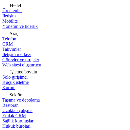
Hedef
Üretkenlik
İletişim
Mobilite
Yönetim ve liderlik
Araç
Telefon
CRM
Takvimler
İletişim merkezi
Görevler ve projeler
Web sitesi oluşturucu
İşletme boyutu
Solo girişimci
Küçük işletme
Kurum
Sektör
Taşıma ve depolama
Restoran
Uzaktan çalışma
Emlak CRM
Sağlık kuruluşları
Hukuk büroları