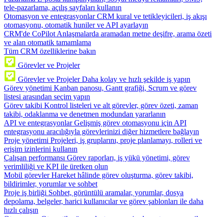
tele-pazarlama, açılış sayfaları kullanın
Otomasyon ve entegrasyonlar
CRM kural ve tetikleyicileri, iş akışı
otomasyonu, otomatik huniler ve API ayarlayın
CRM'de CoPilot
Anlaşmalarda aramadan metne deşifre, arama özeti
ve alan otomatik tamamlama
Tüm CRM özelliklerine bakın
Görevler ve Projeler
Görevler ve Projeler
Daha kolay ve hızlı şekilde iş yapın
Görev yönetimi
Kanban panosu, Gantt grafiği, Scrum ve görev
listesi arasından seçim yapın
Görev takibi
Kontrol listeleri ve alt görevler, görev özeti, zaman
takibi, odaklanma ve denetmen modundan yararlanın
API ve entegrasyonlar
Gelişmiş görev otomasyonu için API
entegrasyonu aracılığıyla görevlerinizi diğer hizmetlere bağlayın
Proje yönetimi
Projeleri, iş gruplarını, proje planlamayı, rolleri ve
erişim izinlerini kullanın
Çalışan performansı
Görev raporları, iş yükü yönetimi, görev
verimliliği ve KPI ile üretken olun
Mobil görevler
Hareket hâlinde görev oluşturma, görev takibi,
bildirimler, yorumlar ve sohbet
Proje iş birliği
Sohbet, görüntülü aramalar, yorumlar, dosya
depolama, belgeler, harici kullanıcılar ve görev şablonları ile daha
hızlı çalışın