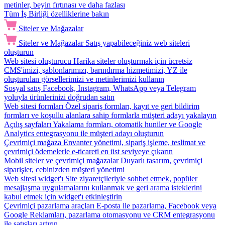
metinler, beyin fırtınası ve daha fazlası
Tüm İş Birliği özelliklerine bakın
Siteler ve Mağazalar
Siteler ve Mağazalar
Satış yapabileceğiniz web siteleri
oluşturun
Web sitesi oluşturucu
Harika siteler oluşturmak için ücretsiz
CMS'imizi, şablonlarımızı, barındırma hizmetimizi, YZ ile
oluşturulan görsellerimizi ve metinlerimizi kullanın
Sosyal satış
Facebook, Instagram, WhatsApp veya Telegram
yoluyla ürünlerinizi doğrudan satın
Web sitesi formları
Özel sipariş formları, kayıt ve geri bildirim
formları ve koşullu alanlara sahip formlarla müşteri adayı yakalayın
Açılış sayfaları
Yakalama formları, otomatik huniler ve Google
Analytics entegrasyonu ile müşteri adayı oluşturun
Çevrimiçi mağaza
Envanter yönetimi, sipariş işleme, teslimat ve
çevrimiçi ödemelerle e-ticareti en üst seviyeye çıkarın
Mobil siteler ve çevrimiçi mağazalar
Duyarlı tasarım, çevrimiçi
siparişler, cebinizden müşteri yönetimi
Web sitesi widget'ı
Site ziyaretçileriyle sohbet etmek, popüler
mesajlaşma uygulamalarını kullanmak ve geri arama isteklerini
kabul etmek için widget'ı etkinleştirin
Çevrimiçi pazarlama araçları
E-posta ile pazarlama, Facebook veya
Google Reklamları, pazarlama otomasyonu ve CRM entegrasyonu
ile satışları artırın