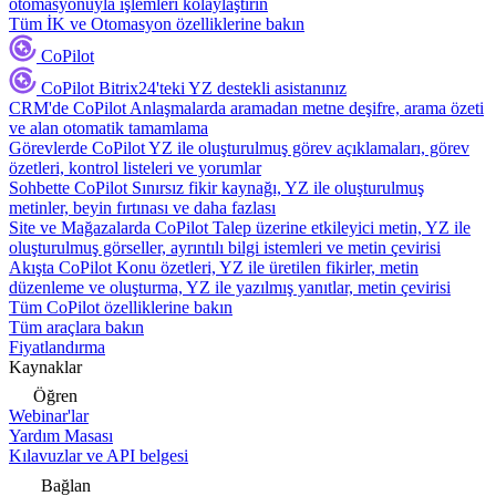
otomasyonuyla işlemleri kolaylaştırın
Tüm İK ve Otomasyon özelliklerine bakın
CoPilot
CoPilot
Bitrix24'teki YZ destekli asistanınız
CRM'de CoPilot
Anlaşmalarda aramadan metne deşifre, arama özeti
ve alan otomatik tamamlama
Görevlerde CoPilot
YZ ile oluşturulmuş görev açıklamaları, görev
özetleri, kontrol listeleri ve yorumlar
Sohbette CoPilot
Sınırsız fikir kaynağı, YZ ile oluşturulmuş
metinler, beyin fırtınası ve daha fazlası
Site ve Mağazalarda CoPilot
Talep üzerine etkileyici metin, YZ ile
oluşturulmuş görseller, ayrıntılı bilgi istemleri ve metin çevirisi
Akışta CoPilot
Konu özetleri, YZ ile üretilen fikirler, metin
düzenleme ve oluşturma, YZ ile yazılmış yanıtlar, metin çevirisi
Tüm CoPilot özelliklerine bakın
Tüm araçlara bakın
Fiyatlandırma
Kaynaklar
Öğren
Webinar'lar
Yardım Masası
Kılavuzlar ve API belgesi
Bağlan