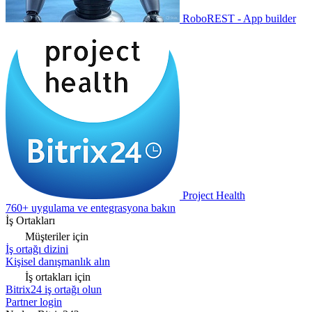
RoboREST - App builder
Project Health
760+ uygulama ve entegrasyona bakın
İş Ortakları
Müşteriler için
İş ortağı dizini
Kişisel danışmanlık alın
İş ortakları için
Bitrix24 iş ortağı olun
Partner login