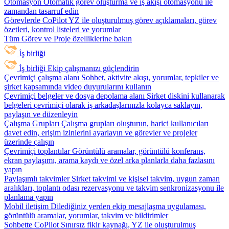
Otomasyon
Otomatik görev oluşturma ve iş akışı otomasyonu ile
zamandan tasarruf edin
Görevlerde CoPilot
YZ ile oluşturulmuş görev açıklamaları, görev
özetleri, kontrol listeleri ve yorumlar
Tüm Görev ve Proje özelliklerine bakın
İş birliği
İş birliği
Ekip çalışmanızı güçlendirin
Çevrimiçi çalışma alanı
Sohbet, aktivite akışı, yorumlar, tepkiler ve
şirket kapsamında video duyurularını kullanın
Çevrimiçi belgeler ve dosya depolama alanı
Şirket diskini kullanarak
belgeleri çevrimiçi olarak iş arkadaşlarınızla kolayca saklayın,
paylaşın ve düzenleyin
Çalışma Grupları
Çalışma grupları oluşturun, harici kullanıcıları
davet edin, erişim izinlerini ayarlayın ve görevler ve projeler
üzerinde çalışın
Çevrimiçi toplantılar
Görüntülü aramalar, görüntülü konferans,
ekran paylaşımı, arama kaydı ve özel arka planlarla daha fazlasını
yapın
Paylaşımlı takvimler
Şirket takvimi ve kişisel takvim, uygun zaman
aralıkları, toplantı odası rezervasyonu ve takvim senkronizasyonu ile
planlama yapın
Mobil iletişim
Dilediğiniz yerden ekip mesajlaşma uygulaması,
görüntülü aramalar, yorumlar, takvim ve bildirimler
Sohbette CoPilot
Sınırsız fikir kaynağı, YZ ile oluşturulmuş