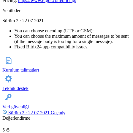
Pricing:
https://www.e-goi.com/pricing/
Yenilikler
Sürüm 2 · 22.07.2021
You can choose encoding (UTF or GSM);
You can choose the maximum amount of messages to be sent
(if the message body is too big for a single message).
Fixed Bitrix24 app compatibility issues.
Kurulum talimatları
Teknik destek
Veri güvenliği
Sürüm 2 ·
22.07.2021
Geçmiş
Değerlendirme
5
/5