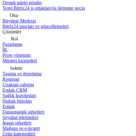
Destek talebi gönder
Yerel Bitrix24 iş ortaklarıyla iletişime geçin
Oku
Büyüme Merkezi
Bitrix24 ipuçları ve güncellemeleri
Çözümler
Rol
Pazarlama
İK
Proje yönetimi
Müşteri hizmetleri
Sektör
Taşıma ve depolama
Restoran
Uzaktan çalışma
Emlak CRM
Sağlık kuruluşları
Hukuk büroları
Emlak
Danışmanlık şirketleri
Seyahat işletmeleri
İnşaat şirketleri
Mağaza ve e-ticaret
Ürün kategorileri