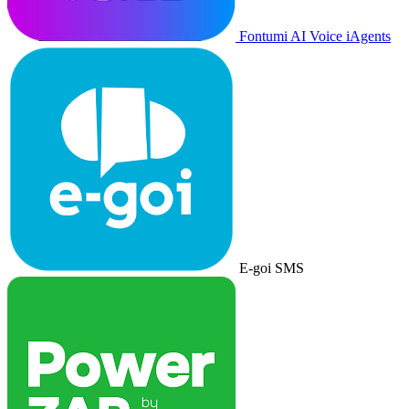
Fontumi AI Voice iAgents
E-goi SMS