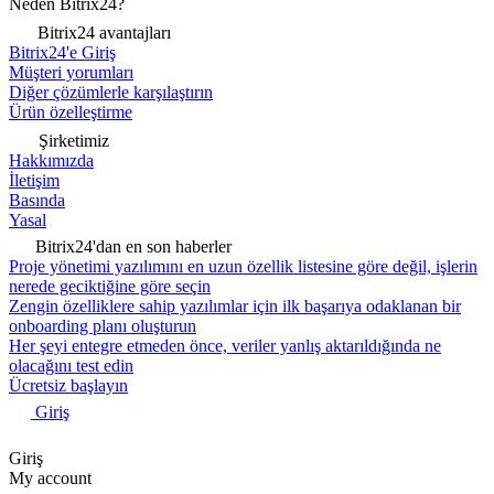
Neden Bitrix24?
Bitrix24 avantajları
Bitrix24'e Giriş
Müşteri yorumları
Diğer çözümlerle karşılaştırın
Ürün özelleştirme
Şirketimiz
Hakkımızda
İletişim
Basında
Yasal
Bitrix24'dan en son haberler
Proje yönetimi yazılımını en uzun özellik listesine göre değil, işlerin
nerede geciktiğine göre seçin
Zengin özelliklere sahip yazılımlar için ilk başarıya odaklanan bir
onboarding planı oluşturun
Her şeyi entegre etmeden önce, veriler yanlış aktarıldığında ne
olacağını test edin
Ücretsiz başlayın
Giriş
Giriş
My account