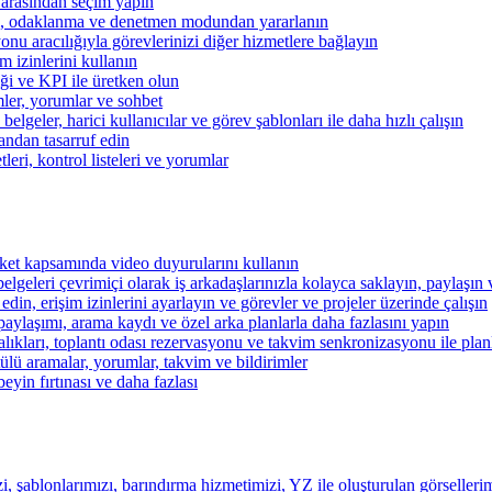
 arasından seçim yapın
kibi, odaklanma ve denetmen modundan yararlanın
u aracılığıyla görevlerinizi diğer hizmetlere bağlayın
im izinlerini kullanın
iği ve KPI ile üretken olun
mler, yorumlar ve sohbet
lgeler, harici kullanıcılar ve görev şablonları ile daha hızlı çalışın
andan tasarruf edin
eri, kontrol listeleri ve yorumlar
şirket kapsamında video duyurularını kullanın
belgeleri çevrimiçi olarak iş arkadaşlarınızla kolayca saklayın, paylaşın
 edin, erişim izinlerini ayarlayın ve görevler ve projeler üzerinde çalışın
aylaşımı, arama kaydı ve özel arka planlarla daha fazlasını yapın
alıkları, toplantı odası rezervasyonu ve takvim senkronizasyonu ile pla
lü aramalar, yorumlar, takvim ve bildirimler
beyin fırtınası ve daha fazlası
i, şablonlarımızı, barındırma hizmetimizi, YZ ile oluşturulan görsellerim