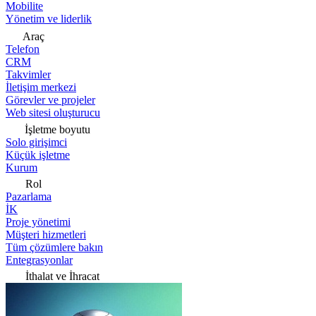
Mobilite
Yönetim ve liderlik
Araç
Telefon
CRM
Takvimler
İletişim merkezi
Görevler ve projeler
Web sitesi oluşturucu
İşletme boyutu
Solo girişimci
Küçük işletme
Kurum
Rol
Pazarlama
İK
Proje yönetimi
Müşteri hizmetleri
Tüm çözümlere bakın
Entegrasyonlar
İthalat ve İhracat