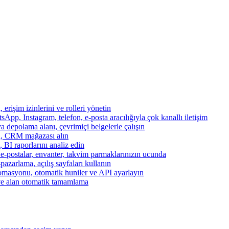
, erişim izinlerini ve rolleri yönetin
App, Instagram, telefon, e-posta aracılığıyla çok kanallı iletişim
a depolama alanı, çevrimiçi belgelerle çalışın
za, CRM mağazası alın
, BI raporlarını analiz edin
, e-postalar, envanter, takvim parmaklarınızın ucunda
azarlama, açılış sayfaları kullanın
otomasyonu, otomatik huniler ve API ayarlayın
ve alan otomatik tamamlama