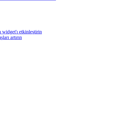
widget'ı etkinleştirin
arı artırın