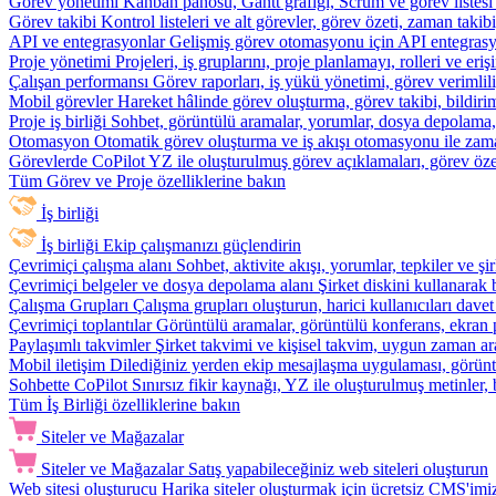
Görev yönetimi
Kanban panosu, Gantt grafiği, Scrum ve görev listesi
Görev takibi
Kontrol listeleri ve alt görevler, görev özeti, zaman ta
API ve entegrasyonlar
Gelişmiş görev otomasyonu için API entegrasyon
Proje yönetimi
Projeleri, iş gruplarını, proje planlamayı, rolleri ve eriş
Çalışan performansı
Görev raporları, iş yükü yönetimi, görev verimlil
Mobil görevler
Hareket hâlinde görev oluşturma, görev takibi, bildiri
Proje iş birliği
Sohbet, görüntülü aramalar, yorumlar, dosya depolama, be
Otomasyon
Otomatik görev oluşturma ve iş akışı otomasyonu ile zam
Görevlerde CoPilot
YZ ile oluşturulmuş görev açıklamaları, görev özetl
Tüm Görev ve Proje özelliklerine bakın
İş birliği
İş birliği
Ekip çalışmanızı güçlendirin
Çevrimiçi çalışma alanı
Sohbet, aktivite akışı, yorumlar, tepkiler ve 
Çevrimiçi belgeler ve dosya depolama alanı
Şirket diskini kullanarak 
Çalışma Grupları
Çalışma grupları oluşturun, harici kullanıcıları davet
Çevrimiçi toplantılar
Görüntülü aramalar, görüntülü konferans, ekran p
Paylaşımlı takvimler
Şirket takvimi ve kişisel takvim, uygun zaman ar
Mobil iletişim
Dilediğiniz yerden ekip mesajlaşma uygulaması, görüntü
Sohbette CoPilot
Sınırsız fikir kaynağı, YZ ile oluşturulmuş metinler, 
Tüm İş Birliği özelliklerine bakın
Siteler ve Mağazalar
Siteler ve Mağazalar
Satış yapabileceğiniz web siteleri oluşturun
Web sitesi oluşturucu
Harika siteler oluşturmak için ücretsiz CMS'imiz