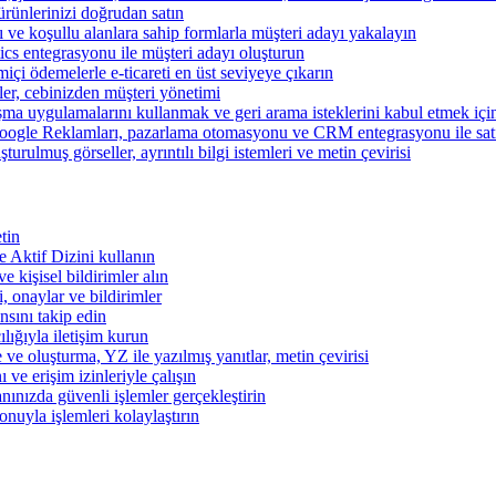
ünlerinizi doğrudan satın
rı ve koşullu alanlara sahip formlarla müşteri adayı yakalayın
cs entegrasyonu ile müşteri adayı oluşturun
miçi ödemelerle e-ticareti en üst seviyeye çıkarın
şler, cebinizden müşteri yönetimi
şma uygulamalarını kullanmak ve geri arama isteklerini kabul etmek için 
ogle Reklamları, pazarlama otomasyonu ve CRM entegrasyonu ile satışl
turulmuş görseller, ayrıntılı bilgi istemleri ve metin çevirisi
tin
 ve Aktif Dizini kullanın
ve kişisel bildirimler alın
i, onaylar ve bildirimler
nsını takip edin
ılığıyla iletişim kurun
 ve oluşturma, YZ ile yazılmış yanıtlar, metin çevirisi
 ve erişim izinleriyle çalışın
nınızda güvenli işlemler gerçekleştirin
onuyla işlemleri kolaylaştırın