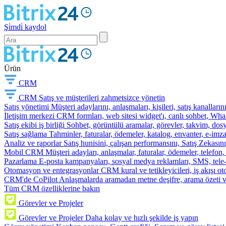
Şi̇mdi̇ kaydol
Ürün
CRM
CRM
Satış ve müşterileri zahmetsizce yönetin
Satış yönetimi
Müşteri adaylarını, anlaşmaları, kişileri, satış kanallarını
İletişim merkezi
CRM formları, web sitesi widget'ı, canlı sohbet, Whats
Satış ekibi iş birliği
Sohbet, görüntülü aramalar, görevler, takvim, dosy
Satış sağlama
Tahminler, faturalar, ödemeler, katalog, envanter, e-im
Analiz ve raporlar
Satış hunisini, çalışan performansını, Satış Zekasını
Mobil CRM
Müşteri adayları, anlaşmalar, faturalar, ödemeler, telefon
Pazarlama
E-posta kampanyaları, sosyal medya reklamları, SMS, tele-p
Otomasyon ve entegrasyonlar
CRM kural ve tetikleyicileri, iş akışı 
CRM'de CoPilot
Anlaşmalarda aramadan metne deşifre, arama özeti 
Tüm CRM özelliklerine bakın
Görevler ve Projeler
Görevler ve Projeler
Daha kolay ve hızlı şekilde iş yapın