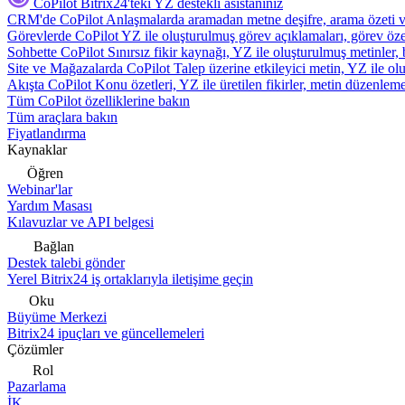
CoPilot
Bitrix24'teki YZ destekli asistanınız
CRM'de CoPilot
Anlaşmalarda aramadan metne deşifre, arama özeti 
Görevlerde CoPilot
YZ ile oluşturulmuş görev açıklamaları, görev özetl
Sohbette CoPilot
Sınırsız fikir kaynağı, YZ ile oluşturulmuş metinler, 
Site ve Mağazalarda CoPilot
Talep üzerine etkileyici metin, YZ ile oluş
Akışta CoPilot
Konu özetleri, YZ ile üretilen fikirler, metin düzenleme
Tüm CoPilot özelliklerine bakın
Tüm araçlara bakın
Fiyatlandırma
Kaynaklar
Öğren
Webinar'lar
Yardım Masası
Kılavuzlar ve API belgesi
Bağlan
Destek talebi gönder
Yerel Bitrix24 iş ortaklarıyla iletişime geçin
Oku
Büyüme Merkezi
Bitrix24 ipuçları ve güncellemeleri
Çözümler
Rol
Pazarlama
İK