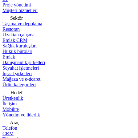
Proje yönetimi
Müşteri hizmetleri
Sektör
Taşıma ve depolama
Restoran
Uzaktan çalışma
Emlak CRM
Sağlık kuruluşları
Hukuk büroları
Emlak
Danışmanlık şirketleri
Seyahat işletmeleri
İnşaat şirketleri
Mağaza ve e-ticaret
Ürün kategorileri
Hedef
Üretkenlik
İletişim
Mobilite
Yönetim ve liderlik
Araç
Telefon
CRM