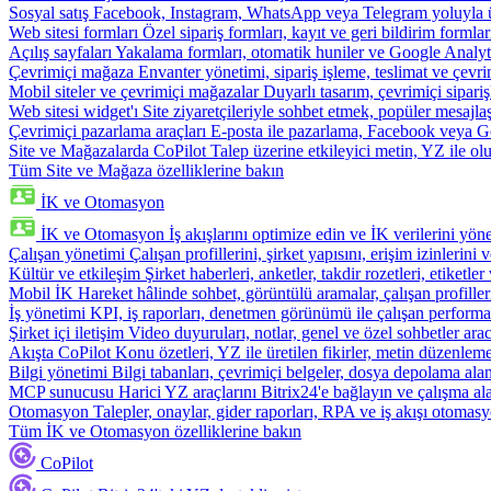
Sosyal satış
Facebook, Instagram, WhatsApp veya Telegram yoluyla ür
Web sitesi formları
Özel sipariş formları, kayıt ve geri bildirim formla
Açılış sayfaları
Yakalama formları, otomatik huniler ve Google Analyti
Çevrimiçi mağaza
Envanter yönetimi, sipariş işleme, teslimat ve çevri
Mobil siteler ve çevrimiçi mağazalar
Duyarlı tasarım, çevrimiçi sipari
Web sitesi widget'ı
Site ziyaretçileriyle sohbet etmek, popüler mesajla
Çevrimiçi pazarlama araçları
E-posta ile pazarlama, Facebook veya Go
Site ve Mağazalarda CoPilot
Talep üzerine etkileyici metin, YZ ile oluş
Tüm Site ve Mağaza özelliklerine bakın
İK ve Otomasyon
İK ve Otomasyon
İş akışlarını optimize edin ve İK verilerini yöne
Çalışan yönetimi
Çalışan profillerini, şirket yapısını, erişim izinlerini
Kültür ve etkileşim
Şirket haberleri, anketler, takdir rozetleri, etiketler 
Mobil İK
Hareket hâlinde sohbet, görüntülü aramalar, çalışan profiller
İş yönetimi
KPI, iş raporları, denetmen görünümü ile çalışan performa
Şirket içi iletişim
Video duyuruları, notlar, genel ve özel sohbetler arac
Akışta CoPilot
Konu özetleri, YZ ile üretilen fikirler, metin düzenleme
Bilgi yönetimi
Bilgi tabanları, çevrimiçi belgeler, dosya depolama alanı
MCP sunucusu
Harici YZ araçlarını Bitrix24'e bağlayın ve çalışma ala
Otomasyon
Talepler, onaylar, gider raporları, RPA ve iş akışı otomasy
Tüm İK ve Otomasyon özelliklerine bakın
CoPilot