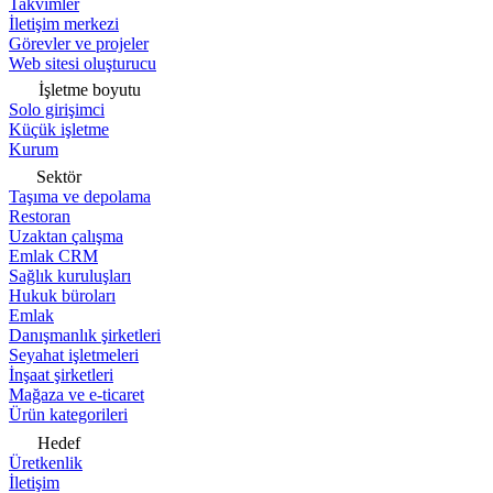
Takvimler
İletişim merkezi
Görevler ve projeler
Web sitesi oluşturucu
İşletme boyutu
Solo girişimci
Küçük işletme
Kurum
Sektör
Taşıma ve depolama
Restoran
Uzaktan çalışma
Emlak CRM
Sağlık kuruluşları
Hukuk büroları
Emlak
Danışmanlık şirketleri
Seyahat işletmeleri
İnşaat şirketleri
Mağaza ve e-ticaret
Ürün kategorileri
Hedef
Üretkenlik
İletişim