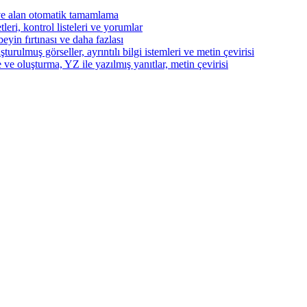
ve alan otomatik tamamlama
eri, kontrol listeleri ve yorumlar
beyin fırtınası ve daha fazlası
turulmuş görseller, ayrıntılı bilgi istemleri ve metin çevirisi
 ve oluşturma, YZ ile yazılmış yanıtlar, metin çevirisi