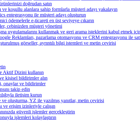
ünlerinizi doğrudan satın
rı ve koşullu alanlara sahip formlarla müşteri adayı yakalayın
cs entegrasyonu ile müşteri adayı oluşturun
miçi ödemelerle e-ticareti en üst seviyeye çıkarın
şler, cebinizden müşteri yönetimi
şma uygulamalarını kullanmak ve geri arama isteklerini kabul etmek için 
ogle Reklamları, pazarlama otomasyonu ve CRM entegrasyonu ile satışl
turulmuş görseller, ayrıntılı bilgi istemleri ve metin çevirisi
tin
 ve Aktif Dizini kullanın
ve kişisel bildirimler alın
i, onaylar ve bildirimler
nsını takip edin
ılığıyla iletişim kurun
 ve oluşturma, YZ ile yazılmış yanıtlar, metin çevirisi
 ve erişim izinleriyle çalışın
nınızda güvenli işlemler gerçekleştirin
onuyla işlemleri kolaylaştırın