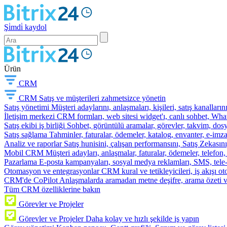
Şi̇mdi̇ kaydol
Ürün
CRM
CRM
Satış ve müşterileri zahmetsizce yönetin
Satış yönetimi
Müşteri adaylarını, anlaşmaları, kişileri, satış kanallarını
İletişim merkezi
CRM formları, web sitesi widget'ı, canlı sohbet, Whats
Satış ekibi iş birliği
Sohbet, görüntülü aramalar, görevler, takvim, dosy
Satış sağlama
Tahminler, faturalar, ödemeler, katalog, envanter, e-im
Analiz ve raporlar
Satış hunisini, çalışan performansını, Satış Zekasını
Mobil CRM
Müşteri adayları, anlaşmalar, faturalar, ödemeler, telefon
Pazarlama
E-posta kampanyaları, sosyal medya reklamları, SMS, tele-p
Otomasyon ve entegrasyonlar
CRM kural ve tetikleyicileri, iş akışı 
CRM'de CoPilot
Anlaşmalarda aramadan metne deşifre, arama özeti 
Tüm CRM özelliklerine bakın
Görevler ve Projeler
Görevler ve Projeler
Daha kolay ve hızlı şekilde iş yapın