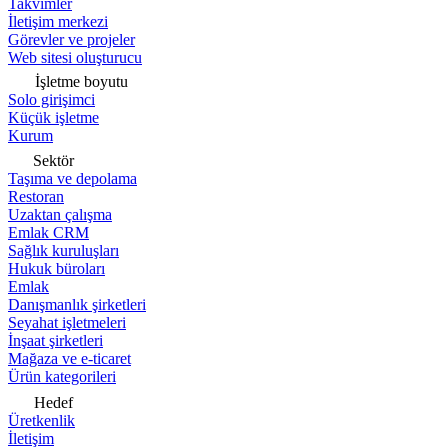
Takvimler
İletişim merkezi
Görevler ve projeler
Web sitesi oluşturucu
İşletme boyutu
Solo girişimci
Küçük işletme
Kurum
Sektör
Taşıma ve depolama
Restoran
Uzaktan çalışma
Emlak CRM
Sağlık kuruluşları
Hukuk büroları
Emlak
Danışmanlık şirketleri
Seyahat işletmeleri
İnşaat şirketleri
Mağaza ve e-ticaret
Ürün kategorileri
Hedef
Üretkenlik
İletişim