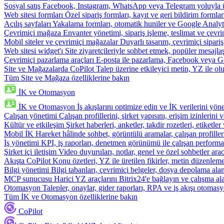
Sosyal satış
Facebook, Instagram, WhatsApp veya Telegram yoluyla ür
Web sitesi formları
Özel sipariş formları, kayıt ve geri bildirim formla
Açılış sayfaları
Yakalama formları, otomatik huniler ve Google Analyti
Çevrimiçi mağaza
Envanter yönetimi, sipariş işleme, teslimat ve çevri
Mobil siteler ve çevrimiçi mağazalar
Duyarlı tasarım, çevrimiçi sipari
Web sitesi widget'ı
Site ziyaretçileriyle sohbet etmek, popüler mesajla
Çevrimiçi pazarlama araçları
E-posta ile pazarlama, Facebook veya Go
Site ve Mağazalarda CoPilot
Talep üzerine etkileyici metin, YZ ile oluş
Tüm Site ve Mağaza özelliklerine bakın
İK ve Otomasyon
İK ve Otomasyon
İş akışlarını optimize edin ve İK verilerini yöne
Çalışan yönetimi
Çalışan profillerini, şirket yapısını, erişim izinlerini
Kültür ve etkileşim
Şirket haberleri, anketler, takdir rozetleri, etiketler 
Mobil İK
Hareket hâlinde sohbet, görüntülü aramalar, çalışan profiller
İş yönetimi
KPI, iş raporları, denetmen görünümü ile çalışan performa
Şirket içi iletişim
Video duyuruları, notlar, genel ve özel sohbetler arac
Akışta CoPilot
Konu özetleri, YZ ile üretilen fikirler, metin düzenleme
Bilgi yönetimi
Bilgi tabanları, çevrimiçi belgeler, dosya depolama alanı
MCP sunucusu
Harici YZ araçlarını Bitrix24'e bağlayın ve çalışma ala
Otomasyon
Talepler, onaylar, gider raporları, RPA ve iş akışı otomasy
Tüm İK ve Otomasyon özelliklerine bakın
CoPilot