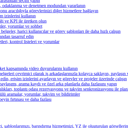
 arasından seçim yapın
kibi, odaklanma ve denetmen modundan yararlanın
u aracılığıyla görevlerinizi diğer hizmetlere bağlayın
im izinlerini kullanın
iği ve KPI ile üretken olun
mler, yorumlar ve sohbet
lgeler, harici kullanıcılar ve görev şablonları ile daha hızlı çalışın
andan tasarruf edin
eri, kontrol listeleri ve yorumlar
şirket kapsamında video duyurularını kullanın
belgeleri çevrimiçi olarak iş arkadaşlarınızla kolayca saklayın, paylaşın
 edin, erişim izinlerini ayarlayın ve görevler ve projeler üzerinde çalışın
aylaşımı, arama kaydı ve özel arka planlarla daha fazlasını yapın
alıkları, toplantı odası rezervasyonu ve takvim senkronizasyonu ile pla
lü aramalar, yorumlar, takvim ve bildirimler
beyin fırtınası ve daha fazlası
i, şablonlarımızı, barındırma hizmetimizi, YZ ile oluşturulan görsellerim