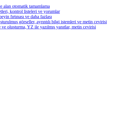
ve alan otomatik tamamlama
eri, kontrol listeleri ve yorumlar
beyin fırtınası ve daha fazlası
turulmuş görseller, ayrıntılı bilgi istemleri ve metin çevirisi
 ve oluşturma, YZ ile yazılmış yanıtlar, metin çevirisi