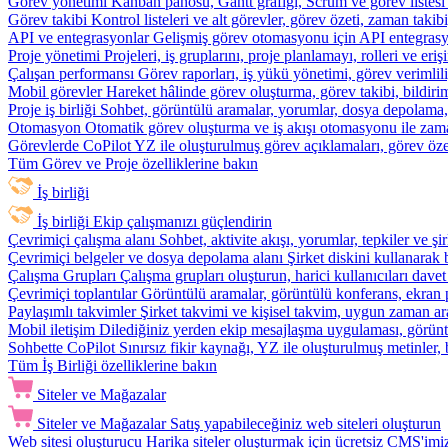
Görev yönetimi
Kanban panosu, Gantt grafiği, Scrum ve görev listesi
Görev takibi
Kontrol listeleri ve alt görevler, görev özeti, zaman ta
API ve entegrasyonlar
Gelişmiş görev otomasyonu için API entegrasyon
Proje yönetimi
Projeleri, iş gruplarını, proje planlamayı, rolleri ve eriş
Çalışan performansı
Görev raporları, iş yükü yönetimi, görev verimlil
Mobil görevler
Hareket hâlinde görev oluşturma, görev takibi, bildiri
Proje iş birliği
Sohbet, görüntülü aramalar, yorumlar, dosya depolama, be
Otomasyon
Otomatik görev oluşturma ve iş akışı otomasyonu ile zam
Görevlerde CoPilot
YZ ile oluşturulmuş görev açıklamaları, görev özetl
Tüm Görev ve Proje özelliklerine bakın
İş birliği
İş birliği
Ekip çalışmanızı güçlendirin
Çevrimiçi çalışma alanı
Sohbet, aktivite akışı, yorumlar, tepkiler ve 
Çevrimiçi belgeler ve dosya depolama alanı
Şirket diskini kullanarak 
Çalışma Grupları
Çalışma grupları oluşturun, harici kullanıcıları davet
Çevrimiçi toplantılar
Görüntülü aramalar, görüntülü konferans, ekran p
Paylaşımlı takvimler
Şirket takvimi ve kişisel takvim, uygun zaman ar
Mobil iletişim
Dilediğiniz yerden ekip mesajlaşma uygulaması, görüntü
Sohbette CoPilot
Sınırsız fikir kaynağı, YZ ile oluşturulmuş metinler, 
Tüm İş Birliği özelliklerine bakın
Siteler ve Mağazalar
Siteler ve Mağazalar
Satış yapabileceğiniz web siteleri oluşturun
Web sitesi oluşturucu
Harika siteler oluşturmak için ücretsiz CMS'imiz