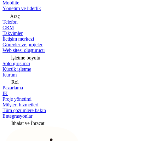
Mobilite
Yönetim ve liderlik
Araç
Telefon
CRM
Takvimler
İletişim merkezi
Görevler ve projeler
Web sitesi oluşturucu
İşletme boyutu
Solo girişimci
Küçük işletme
Kurum
Rol
Pazarlama
İK
Proje yönetimi
Müşteri hizmetleri
Tüm çözümlere bakın
Entegrasyonlar
İthalat ve İhracat