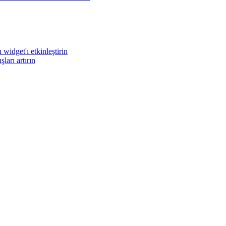
widget'ı etkinleştirin
arı artırın