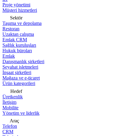
Proje yönetimi
Müşteri hizmetleri
Sektör
Taşıma ve depolama
Restoran
Uzaktan çalışma
Emlak CRM
Sağlık kuruluşları
Hukuk büroları
Emlak
Danışmanlık şirketleri
Seyahat işletmeleri
İnşaat şirketleri
Mağaza ve e-ticaret
Ürün kategorileri
Hedef
Üretkenlik
İletişim
Mobilite
Yönetim ve liderlik
Araç
Telefon
CRM