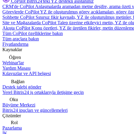
CoPilot
Bitrix24'teki YZ destekli asistanınız
CRM'de CoPilot
Anlaşmalarda aramadan metne deşifre, arama özeti 
Görevlerde CoPilot
YZ ile oluşturulmuş görev açıklamaları, görev özetl
Sohbette CoPilot
Sınırsız fikir kaynağı, YZ ile oluşturulmuş metinler, 
Site ve Mağazalarda CoPilot
Talep üzerine etkileyici metin, YZ ile oluş
Akışta CoPilot
Konu özetleri, YZ ile üretilen fikirler, metin düzenleme
Tüm CoPilot özelliklerine bakın
Tüm araçlara bakın
Fiyatlandırma
Kaynaklar
Öğren
Webinar'lar
Yardım Masası
Kılavuzlar ve API belgesi
Bağlan
Destek talebi gönder
Yerel Bitrix24 iş ortaklarıyla iletişime geçin
Oku
Büyüme Merkezi
Bitrix24 ipuçları ve güncellemeleri
Çözümler
Rol
Pazarlama
İK