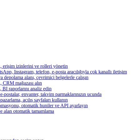
, erişim izinlerini ve rolleri yönetin
App, Instagram, telefon, e-posta aracılığıyla çok kanallı iletişim
a depolama alanı, çevrimiçi belgelerle çalışın
za, CRM mağazası alın
, BI raporlarını analiz edin
, e-postalar, envanter, takvim parmaklarınızın ucunda
azarlama, açılış sayfaları kullanın
otomasyonu, otomatik huniler ve API ayarlayın
ve alan otomatik tamamlama