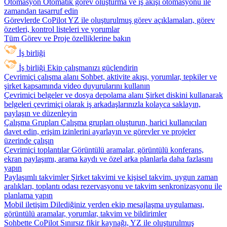
Otomasyon
Otomatik görev oluşturma ve iş akışı otomasyonu ile
zamandan tasarruf edin
Görevlerde CoPilot
YZ ile oluşturulmuş görev açıklamaları, görev
özetleri, kontrol listeleri ve yorumlar
Tüm Görev ve Proje özelliklerine bakın
İş birliği
İş birliği
Ekip çalışmanızı güçlendirin
Çevrimiçi çalışma alanı
Sohbet, aktivite akışı, yorumlar, tepkiler ve
şirket kapsamında video duyurularını kullanın
Çevrimiçi belgeler ve dosya depolama alanı
Şirket diskini kullanarak
belgeleri çevrimiçi olarak iş arkadaşlarınızla kolayca saklayın,
paylaşın ve düzenleyin
Çalışma Grupları
Çalışma grupları oluşturun, harici kullanıcıları
davet edin, erişim izinlerini ayarlayın ve görevler ve projeler
üzerinde çalışın
Çevrimiçi toplantılar
Görüntülü aramalar, görüntülü konferans,
ekran paylaşımı, arama kaydı ve özel arka planlarla daha fazlasını
yapın
Paylaşımlı takvimler
Şirket takvimi ve kişisel takvim, uygun zaman
aralıkları, toplantı odası rezervasyonu ve takvim senkronizasyonu ile
planlama yapın
Mobil iletişim
Dilediğiniz yerden ekip mesajlaşma uygulaması,
görüntülü aramalar, yorumlar, takvim ve bildirimler
Sohbette CoPilot
Sınırsız fikir kaynağı, YZ ile oluşturulmuş