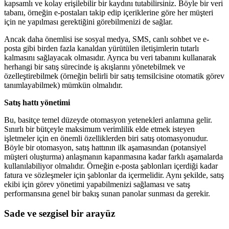
kapsamlı ve kolay erişilebilir bir kaydını tutabilirsiniz. Böyle bir veri
tabanı, örneğin e-postaları takip edip içeriklerine göre her müşteri
için ne yapılması gerektiğini görebilmenizi de sağlar.
Ancak daha önemlisi ise sosyal medya, SMS, canlı sohbet ve e-
posta gibi birden fazla kanaldan yürütülen iletişimlerin tutarlı
kalmasını sağlayacak olmasıdır. Ayrıca bu veri tabanını kullanarak
herhangi bir satış sürecinde iş akışlarını yönetebilmek ve
özelleştirebilmek (örneğin belirli bir satış temsilcisine otomatik görev
tanımlayabilmek) mümkün olmalıdır.
Satış hattı yönetimi
Bu, basitçe temel düzeyde otomasyon yetenekleri anlamına gelir.
Sınırlı bir bütçeyle maksimum verimlilik elde etmek isteyen
işletmeler için en önemli özelliklerden biri satış otomasyonudur.
Böyle bir otomasyon, satış hattının ilk aşamasından (potansiyel
müşteri oluşturma) anlaşmanın kapanmasına kadar farklı aşamalarda
kullanılabiliyor olmalıdır. Örneğin e-posta şablonları içerdiği kadar
fatura ve sözleşmeler için şablonlar da içermelidir. Aynı şekilde, satış
ekibi için görev yönetimi yapabilmenizi sağlaması ve satış
performansına genel bir bakış sunan panolar sunması da gerekir.
Sade ve sezgisel bir arayüz