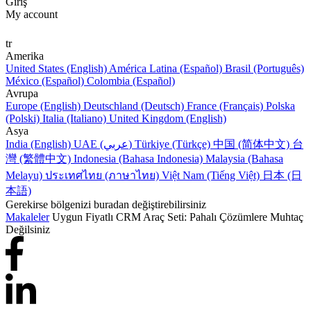
Giriş
My account
tr
Amerika
United States (English)
América Latina (Español)
Brasil (Português)
México (Español)
Colombia (Español)
Avrupa
Europe (English)
Deutschland (Deutsch)
France (Français)
Polska
(Polski)
Italia (Italiano)
United Kingdom (English)
Asya
India (English)
UAE (عربي)
Türkiye (Türkçe)
中国 (简体中文)
台
灣 (繁體中文)
Indonesia (Bahasa Indonesia)
Malaysia (Bahasa
Melayu)
ประเทศไทย (ภาษาไทย)
Việt Nam (Tiếng Việt)
日本 (日
本語)
Gerekirse bölgenizi buradan değiştirebilirsiniz
Makaleler
Uygun Fiyatlı CRM Araç Seti: Pahalı Çözümlere Muhtaç
Değilsiniz