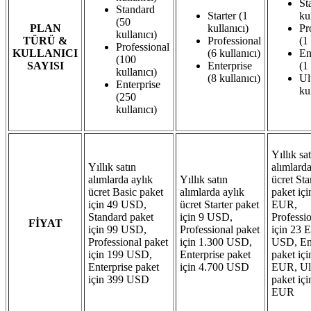
St
Standard
Starter (1
ku
(50
PLAN
kullanıcı)
Pr
kullanıcı)
TÜRÜ &
Professional
(1
Professional
KULLANICI
(6 kullanıcı)
En
(100
SAYISI
Enterprise
(1
kullanıcı)
(8 kullanıcı)
Ul
Enterprise
ku
(250
kullanıcı)
Yıllık sa
Yıllık satın
alımlarda
alımlarda aylık
Yıllık satın
ücret St
ücret Basic paket
alımlarda aylık
paket içi
için 49 USD,
ücret Starter paket
EUR,
Standard paket
için 9 USD,
Professi
FİYAT
için 99 USD,
Professional paket
için 23
Professional paket
için 1.300 USD,
USD, Ent
için 199 USD,
Enterprise paket
paket içi
Enterprise paket
için 4.700 USD
EUR, Ul
için 399 USD
paket içi
EUR