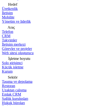
Hedef
Üretkenlik
İletişim
Mobilite
Yönetim ve liderlik
Araç
Telefon
CRM
Takvimler
İletişim merkezi
Görevler ve projeler
Web sitesi oluşturucu
İşletme boyutu
Solo girişimci
Küçük işletme
Kurum
Sektör
Taşıma ve depolama
Restoran
Uzaktan çalışma
Emlak CRM
Sağlık kuruluşları
Hukuk büroları