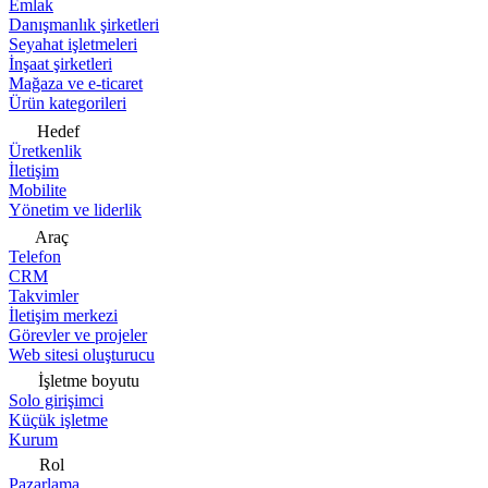
Emlak
Danışmanlık şirketleri
Seyahat işletmeleri
İnşaat şirketleri
Mağaza ve e-ticaret
Ürün kategorileri
Hedef
Üretkenlik
İletişim
Mobilite
Yönetim ve liderlik
Araç
Telefon
CRM
Takvimler
İletişim merkezi
Görevler ve projeler
Web sitesi oluşturucu
İşletme boyutu
Solo girişimci
Küçük işletme
Kurum
Rol
Pazarlama