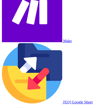
Make
[EQ] Google Sheet