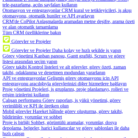
tele-pazarlama, açılış sayfaları kullanın
Otomasyon ve entegrasyonlar
CRM kural ve tetikleyicileri, iş akışı
otomasyonu, otomatik huniler ve API ayarlayın
CRM'de CoPilot
Anlaşmalarda aramadan metne deşifre, arama özeti
ve alan otomatik tamamlama
Tüm CRM özelliklerine bakın
Görevler ve Projeler
Görevler ve Projeler
Daha kolay ve hızlı şekilde iş yapın
Görev yönetimi
Kanban panosu, Gantt grafiği, Scrum ve görev
listesi arasından seçim yapın
Görev takibi
Kontrol listeleri ve alt görevler, görev özeti, zaman
takibi, odaklanma ve denetmen modundan yararlanın
API ve entegrasyonlar
Gelişmiş görev otomasyonu için API
entegrasyonu aracılığıyla görevlerinizi diğer hizmetlere bağlayın
Proje yönetimi
Projeleri, iş gruplarını, proje planlamayı, rolleri ve
erişim izinlerini kullanın
Çalışan performansı
Görev raporları, iş yükü yönetimi, görev
verimliliği ve KPI ile üretken olun
Mobil görevler
Hareket hâlinde görev oluşturma, görev takibi,
bildirimler, yorumlar ve sohbet
Proje iş birliği
Sohbet, görüntülü aramalar, yorumlar, dosya
depolama, belgeler, harici kullanıcılar ve görev şablonları ile daha
hızlı çalışın