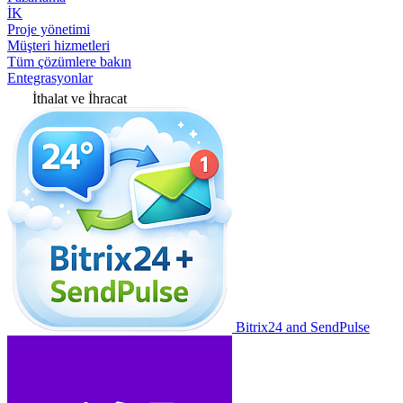
İK
Proje yönetimi
Müşteri hizmetleri
Tüm çözümlere bakın
Entegrasyonlar
İthalat ve İhracat
Bitrix24 and SendPulse