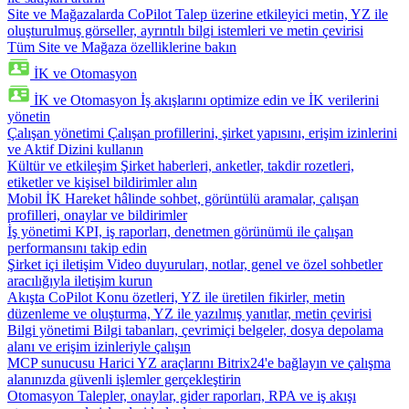
Site ve Mağazalarda CoPilot
Talep üzerine etkileyici metin, YZ ile
oluşturulmuş görseller, ayrıntılı bilgi istemleri ve metin çevirisi
Tüm Site ve Mağaza özelliklerine bakın
İK ve Otomasyon
İK ve Otomasyon
İş akışlarını optimize edin ve İK verilerini
yönetin
Çalışan yönetimi
Çalışan profillerini, şirket yapısını, erişim izinlerini
ve Aktif Dizini kullanın
Kültür ve etkileşim
Şirket haberleri, anketler, takdir rozetleri,
etiketler ve kişisel bildirimler alın
Mobil İK
Hareket hâlinde sohbet, görüntülü aramalar, çalışan
profilleri, onaylar ve bildirimler
İş yönetimi
KPI, iş raporları, denetmen görünümü ile çalışan
performansını takip edin
Şirket içi iletişim
Video duyuruları, notlar, genel ve özel sohbetler
aracılığıyla iletişim kurun
Akışta CoPilot
Konu özetleri, YZ ile üretilen fikirler, metin
düzenleme ve oluşturma, YZ ile yazılmış yanıtlar, metin çevirisi
Bilgi yönetimi
Bilgi tabanları, çevrimiçi belgeler, dosya depolama
alanı ve erişim izinleriyle çalışın
MCP sunucusu
Harici YZ araçlarını Bitrix24'e bağlayın ve çalışma
alanınızda güvenli işlemler gerçekleştirin
Otomasyon
Talepler, onaylar, gider raporları, RPA ve iş akışı