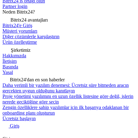
Bitrix24 iş ortağı olun
Partner login
Neden Bitrix24?
Bitrix24 avantajları
Bitrix24'e Giriş
Müşteri yorumları
Diğer çözümlerle karşılaştırın
Ürün özelleştirme
Şirketimiz
Hakkımızda
İletişim
Basında
Yasal
Bitrix24'dan en son haberler
Daha verimli bir yazılım denemesi: Ücretsiz süre bitmeden aracın
gerçekten uygun olduğunu kanıtlayın
Proje yönetimi yazılımını en uzun özellik listesine göre değil, işlerin
nerede geciktiğine göre seçin
Zengin özelliklere sahip yazılımlar için ilk başarıya odaklanan bir
onboarding planı oluşturun
Ücretsiz başlayın
Giriş