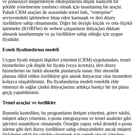
ve potansiyel müşterileriyle etkileşimlerini düşük maliyetli bir
şekilde yönetmesine yardımcı olmak için tasarlanmış bir araçtır.
Pahalı CRM araçları ile arasındaki temel fark, “enterprise”
seviyesindeki işletmelere hitap eden karmaşık ve ileri düzey
özelliklere sahip olmamasıdır. Diğer bir deyişle küçük ve orta ölçekli
işletmeler (KOBİ'ler) ile serbest çalışanların ihtiyaçları dikkate
alınarak tasarlanmıştır ve şu özelliklere sahip olduğu için uygun
fiyatlıdır:
Esnek fiyatlandırma modeli
Uygun fiyatlı müşteri ilişkileri yönetimi (CRM) uygulamaları, temel
hizmetlerini çok düşük bir fiyatla (veya ücretsiz), ileri düzey
hizmetlerini ise farklı abonelik planlarıyla sunar. Her abonelik
planına dâhil edilen özelliklere göz atarak ihtiyacınız olan hizmetlere
kolayca ulaşabilirsiniz. Bu fiyatlandırma modeli esneklik elde
etmenizi de sağlar çünkü ihtiyaçlarınız arttıkça basitçe bir üst plana
geçiş yapabilirsiniz.
Temel araçlar ve özellikler
Bununla kastedilen, bu programların iletişim yönetimi, görev takibi,
müşteri adayı yönetimi, e-posta entegrasyonu ve temel analizler gibi
işlevleri sunabiliyor olmalarıdır. Örneğin yapay zekâ destekli e-posta
izleme gibi ileri düzey özelliklere sahip olmayabilirler ancak müşteri
ilişkilerini etkili bir şekilde yönetmek için yeterli olacak işlevlere