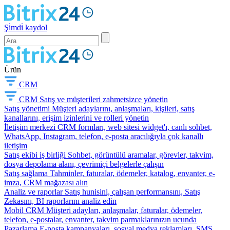
Şi̇mdi̇ kaydol
Ürün
CRM
CRM
Satış ve müşterileri zahmetsizce yönetin
Satış yönetimi
Müşteri adaylarını, anlaşmaları, kişileri, satış
kanallarını, erişim izinlerini ve rolleri yönetin
İletişim merkezi
CRM formları, web sitesi widget'ı, canlı sohbet,
WhatsApp, Instagram, telefon, e-posta aracılığıyla çok kanallı
iletişim
Satış ekibi iş birliği
Sohbet, görüntülü aramalar, görevler, takvim,
dosya depolama alanı, çevrimiçi belgelerle çalışın
Satış sağlama
Tahminler, faturalar, ödemeler, katalog, envanter, e-
imza, CRM mağazası alın
Analiz ve raporlar
Satış hunisini, çalışan performansını, Satış
Zekasını, BI raporlarını analiz edin
Mobil CRM
Müşteri adayları, anlaşmalar, faturalar, ödemeler,
telefon, e-postalar, envanter, takvim parmaklarınızın ucunda
Pazarlama
E-posta kampanyaları, sosyal medya reklamları, SMS,