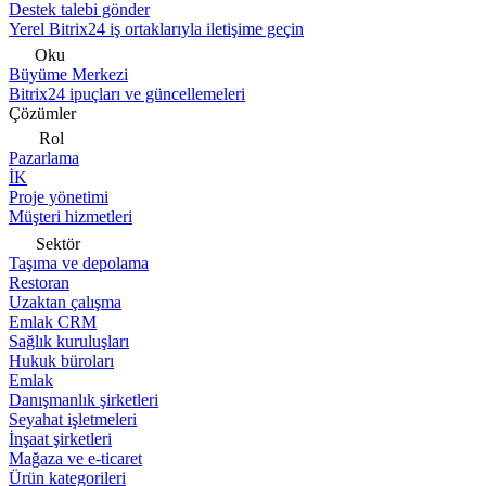
Destek talebi gönder
Yerel Bitrix24 iş ortaklarıyla iletişime geçin
Oku
Büyüme Merkezi
Bitrix24 ipuçları ve güncellemeleri
Çözümler
Rol
Pazarlama
İK
Proje yönetimi
Müşteri hizmetleri
Sektör
Taşıma ve depolama
Restoran
Uzaktan çalışma
Emlak CRM
Sağlık kuruluşları
Hukuk büroları
Emlak
Danışmanlık şirketleri
Seyahat işletmeleri
İnşaat şirketleri
Mağaza ve e-ticaret
Ürün kategorileri