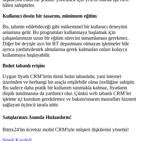
hâlen sahiptirler.
Kullanıcı dostu bir tasarım, minimum eğitim
Bu, tahmin edilebileceği gibi mükemmel bir kullanıcı deneyimi
anlamına gelir. Bu programları kullanmaya başlamak için
çalışanlarınızın uzun bir eğitim sürecini tamamlaması gerekmez.
Diğer bir deyişle ayrı bir BT departmanı olmayan işletmeler bile
ayrıca yardım/destek almalarına gerek kalmadan onları kolayca
kullanmaya başlayabilir.
Bulut tabanlı erişim
Uygun fiyatlı CRM’lerin tümü bulut tabanlıdır, yani internet
üzerinden ve herhangi bir araçla erişilebilir olma özelliğine sahiptir.
Bu sadece daha pratik bir kullanım sunmakla kalmaz, fiyatların
düşük tutulmasına da yardımcı olur. Çünkü web tabanlı CRM’ler
işletme içi kurulum gerektirmez ve bakım/onarım masrafları hizmeti
sağlayan üçüncü tarafa aittir.
Satışlarınızı Anında Hızlandırın!
Bitrix24'ün ücretsiz mobil CRM'iyle müşteri ilişkilerini yönetin!
Şimdi Kaydol!