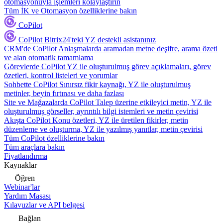
otomasyonuyla işlemleri kolaylaştırın
Tüm İK ve Otomasyon özelliklerine bakın
CoPilot
CoPilot
Bitrix24'teki YZ destekli asistanınız
CRM'de CoPilot
Anlaşmalarda aramadan metne deşifre, arama özeti
ve alan otomatik tamamlama
Görevlerde CoPilot
YZ ile oluşturulmuş görev açıklamaları, görev
özetleri, kontrol listeleri ve yorumlar
Sohbette CoPilot
Sınırsız fikir kaynağı, YZ ile oluşturulmuş
metinler, beyin fırtınası ve daha fazlası
Site ve Mağazalarda CoPilot
Talep üzerine etkileyici metin, YZ ile
oluşturulmuş görseller, ayrıntılı bilgi istemleri ve metin çevirisi
Akışta CoPilot
Konu özetleri, YZ ile üretilen fikirler, metin
düzenleme ve oluşturma, YZ ile yazılmış yanıtlar, metin çevirisi
Tüm CoPilot özelliklerine bakın
Tüm araçlara bakın
Fiyatlandırma
Kaynaklar
Öğren
Webinar'lar
Yardım Masası
Kılavuzlar ve API belgesi
Bağlan