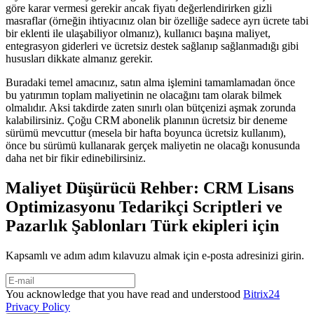
göre karar vermesi gerekir ancak fiyatı değerlendirirken gizli
masraflar (örneğin ihtiyacınız olan bir özelliğe sadece ayrı ücrete tabi
bir eklenti ile ulaşabiliyor olmanız), kullanıcı başına maliyet,
entegrasyon giderleri ve ücretsiz destek sağlanıp sağlanmadığı gibi
hususları dikkate almanız gerekir.
Buradaki temel amacınız, satın alma işlemini tamamlamadan önce
bu yatırımın toplam maliyetinin ne olacağını tam olarak bilmek
olmalıdır. Aksi takdirde zaten sınırlı olan bütçenizi aşmak zorunda
kalabilirsiniz. Çoğu CRM abonelik planının ücretsiz bir deneme
sürümü mevcuttur (mesela bir hafta boyunca ücretsiz kullanım),
önce bu sürümü kullanarak gerçek maliyetin ne olacağı konusunda
daha net bir fikir edinebilirsiniz.
Maliyet Düşürücü Rehber: CRM Lisans
Optimizasyonu Tedarikçi Scriptleri ve
Pazarlık Şablonları Türk ekipleri için
Kapsamlı ve adım adım kılavuzu almak için e-posta adresinizi girin.
You acknowledge that you have read and understood
Bitrix24
Privacy Policy