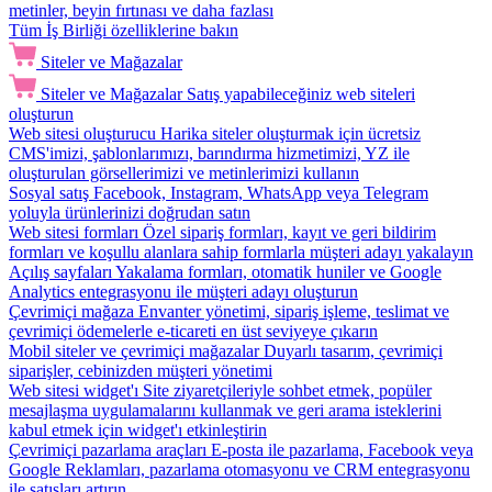
metinler, beyin fırtınası ve daha fazlası
Tüm İş Birliği özelliklerine bakın
Siteler ve Mağazalar
Siteler ve Mağazalar
Satış yapabileceğiniz web siteleri
oluşturun
Web sitesi oluşturucu
Harika siteler oluşturmak için ücretsiz
CMS'imizi, şablonlarımızı, barındırma hizmetimizi, YZ ile
oluşturulan görsellerimizi ve metinlerimizi kullanın
Sosyal satış
Facebook, Instagram, WhatsApp veya Telegram
yoluyla ürünlerinizi doğrudan satın
Web sitesi formları
Özel sipariş formları, kayıt ve geri bildirim
formları ve koşullu alanlara sahip formlarla müşteri adayı yakalayın
Açılış sayfaları
Yakalama formları, otomatik huniler ve Google
Analytics entegrasyonu ile müşteri adayı oluşturun
Çevrimiçi mağaza
Envanter yönetimi, sipariş işleme, teslimat ve
çevrimiçi ödemelerle e-ticareti en üst seviyeye çıkarın
Mobil siteler ve çevrimiçi mağazalar
Duyarlı tasarım, çevrimiçi
siparişler, cebinizden müşteri yönetimi
Web sitesi widget'ı
Site ziyaretçileriyle sohbet etmek, popüler
mesajlaşma uygulamalarını kullanmak ve geri arama isteklerini
kabul etmek için widget'ı etkinleştirin
Çevrimiçi pazarlama araçları
E-posta ile pazarlama, Facebook veya
Google Reklamları, pazarlama otomasyonu ve CRM entegrasyonu
ile satışları artırın