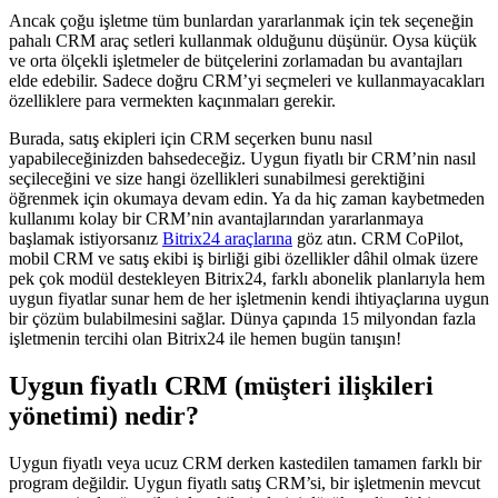
Ancak çoğu işletme tüm bunlardan yararlanmak için tek seçeneğin
pahalı CRM araç setleri kullanmak olduğunu düşünür. Oysa küçük
ve orta ölçekli işletmeler de bütçelerini zorlamadan bu avantajları
elde edebilir. Sadece doğru CRM’yi seçmeleri ve kullanmayacakları
özelliklere para vermekten kaçınmaları gerekir.
Burada, satış ekipleri için CRM seçerken bunu nasıl
yapabileceğinizden bahsedeceğiz. Uygun fiyatlı bir CRM’nin nasıl
seçileceğini ve size hangi özellikleri sunabilmesi gerektiğini
öğrenmek için okumaya devam edin. Ya da hiç zaman kaybetmeden
kullanımı kolay bir CRM’nin avantajlarından yararlanmaya
başlamak istiyorsanız
Bitrix24 araçlarına
göz atın. CRM CoPilot,
mobil CRM ve satış ekibi iş birliği gibi özellikler dâhil olmak üzere
pek çok modül destekleyen Bitrix24, farklı abonelik planlarıyla hem
uygun fiyatlar sunar hem de her işletmenin kendi ihtiyaçlarına uygun
bir çözüm bulabilmesini sağlar. Dünya çapında 15 milyondan fazla
işletmenin tercihi olan Bitrix24 ile hemen bugün tanışın!
Uygun fiyatlı CRM (müşteri ilişkileri
yönetimi) nedir?
Uygun fiyatlı veya ucuz CRM derken kastedilen tamamen farklı bir
program değildir. Uygun fiyatlı satış CRM’si, bir işletmenin mevcut