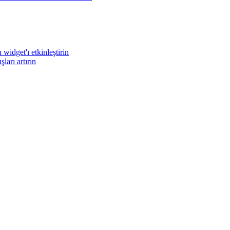
widget'ı etkinleştirin
arı artırın