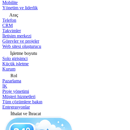
Mobilite
Yönetim ve liderlik
Araç
Telefon
CRM
Takvimler
İletişim merkezi
Görevler ve projeler
Web sitesi oluşturucu
İşletme boyutu
Solo girişimci
Küçük işletme
Kurum
Rol
Pazarlama
İK
Proje yönetimi
Müşteri hizmetleri
Tüm çözümlere bakın
Entegrasyonlar
İthalat ve İhracat