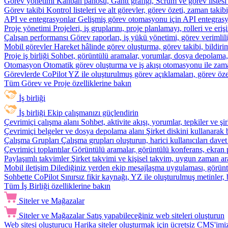
Görev yönetimi
Kanban panosu, Gantt grafiği, Scrum ve görev listesi
Görev takibi
Kontrol listeleri ve alt görevler, görev özeti, zaman ta
API ve entegrasyonlar
Gelişmiş görev otomasyonu için API entegrasyon
Proje yönetimi
Projeleri, iş gruplarını, proje planlamayı, rolleri ve eriş
Çalışan performansı
Görev raporları, iş yükü yönetimi, görev verimlil
Mobil görevler
Hareket hâlinde görev oluşturma, görev takibi, bildiri
Proje iş birliği
Sohbet, görüntülü aramalar, yorumlar, dosya depolama, be
Otomasyon
Otomatik görev oluşturma ve iş akışı otomasyonu ile zam
Görevlerde CoPilot
YZ ile oluşturulmuş görev açıklamaları, görev özetl
Tüm Görev ve Proje özelliklerine bakın
İş birliği
İş birliği
Ekip çalışmanızı güçlendirin
Çevrimiçi çalışma alanı
Sohbet, aktivite akışı, yorumlar, tepkiler ve 
Çevrimiçi belgeler ve dosya depolama alanı
Şirket diskini kullanarak 
Çalışma Grupları
Çalışma grupları oluşturun, harici kullanıcıları davet
Çevrimiçi toplantılar
Görüntülü aramalar, görüntülü konferans, ekran p
Paylaşımlı takvimler
Şirket takvimi ve kişisel takvim, uygun zaman ar
Mobil iletişim
Dilediğiniz yerden ekip mesajlaşma uygulaması, görüntü
Sohbette CoPilot
Sınırsız fikir kaynağı, YZ ile oluşturulmuş metinler, 
Tüm İş Birliği özelliklerine bakın
Siteler ve Mağazalar
Siteler ve Mağazalar
Satış yapabileceğiniz web siteleri oluşturun
Web sitesi oluşturucu
Harika siteler oluşturmak için ücretsiz CMS'imiz