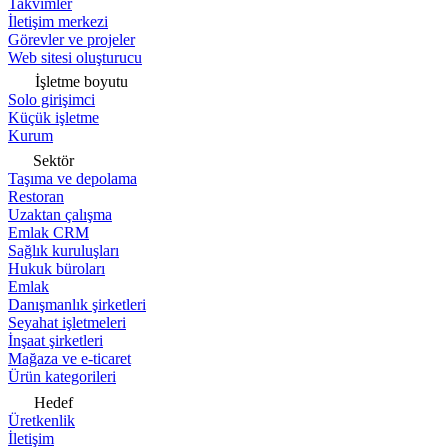
Takvimler
İletişim merkezi
Görevler ve projeler
Web sitesi oluşturucu
İşletme boyutu
Solo girişimci
Küçük işletme
Kurum
Sektör
Taşıma ve depolama
Restoran
Uzaktan çalışma
Emlak CRM
Sağlık kuruluşları
Hukuk büroları
Emlak
Danışmanlık şirketleri
Seyahat işletmeleri
İnşaat şirketleri
Mağaza ve e-ticaret
Ürün kategorileri
Hedef
Üretkenlik
İletişim