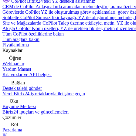
CoPilot
Bitrix24'teki YZ destekli asistanınız
CRM'de CoPilot
Anlaşmalarda aramadan metne deşifre, arama özeti 
Görevlerde CoPilot
YZ ile oluşturulmuş görev açıklamaları, görev özetl
Sohbette CoPilot
Sınırsız fikir kaynağı, YZ ile oluşturulmuş metinler, 
Site ve Mağazalarda CoPilot
Talep üzerine etkileyici metin, YZ ile oluş
Akışta CoPilot
Konu özetleri, YZ ile üretilen fikirler, metin düzenleme
Tüm CoPilot özelliklerine bakın
Tüm araçlara bakın
Fiyatlandırma
Kaynaklar
Öğren
Webinar'lar
Yardım Masası
Kılavuzlar ve API belgesi
Bağlan
Destek talebi gönder
Yerel Bitrix24 iş ortaklarıyla iletişime geçin
Oku
Büyüme Merkezi
Bitrix24 ipuçları ve güncellemeleri
Çözümler
Rol
Pazarlama
İK