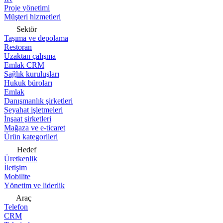
Proje yönetimi
Müşteri hizmetleri
Sektör
Taşıma ve depolama
Restoran
Uzaktan çalışma
Emlak CRM
Sağlık kuruluşları
Hukuk büroları
Emlak
Danışmanlık şirketleri
Seyahat işletmeleri
İnşaat şirketleri
Mağaza ve e-ticaret
Ürün kategorileri
Hedef
Üretkenlik
İletişim
Mobilite
Yönetim ve liderlik
Araç
Telefon
CRM