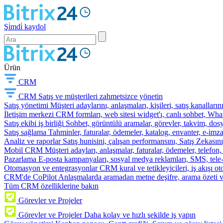
Şi̇mdi̇ kaydol
Ürün
CRM
CRM
Satış ve müşterileri zahmetsizce yönetin
Satış yönetimi
Müşteri adaylarını, anlaşmaları, kişileri, satış kanallarını
İletişim merkezi
CRM formları, web sitesi widget'ı, canlı sohbet, Whats
Satış ekibi iş birliği
Sohbet, görüntülü aramalar, görevler, takvim, dosy
Satış sağlama
Tahminler, faturalar, ödemeler, katalog, envanter, e-im
Analiz ve raporlar
Satış hunisini, çalışan performansını, Satış Zekasını
Mobil CRM
Müşteri adayları, anlaşmalar, faturalar, ödemeler, telefon
Pazarlama
E-posta kampanyaları, sosyal medya reklamları, SMS, tele-p
Otomasyon ve entegrasyonlar
CRM kural ve tetikleyicileri, iş akışı 
CRM'de CoPilot
Anlaşmalarda aramadan metne deşifre, arama özeti 
Tüm CRM özelliklerine bakın
Görevler ve Projeler
Görevler ve Projeler
Daha kolay ve hızlı şekilde iş yapın