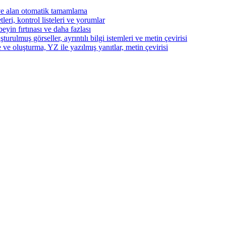
ve alan otomatik tamamlama
eri, kontrol listeleri ve yorumlar
beyin fırtınası ve daha fazlası
turulmuş görseller, ayrıntılı bilgi istemleri ve metin çevirisi
 ve oluşturma, YZ ile yazılmış yanıtlar, metin çevirisi