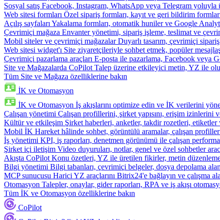
Sosyal satış
Facebook, Instagram, WhatsApp veya Telegram yoluyla ür
Web sitesi formları
Özel sipariş formları, kayıt ve geri bildirim formla
Açılış sayfaları
Yakalama formları, otomatik huniler ve Google Analyti
Çevrimiçi mağaza
Envanter yönetimi, sipariş işleme, teslimat ve çevri
Mobil siteler ve çevrimiçi mağazalar
Duyarlı tasarım, çevrimiçi sipari
Web sitesi widget'ı
Site ziyaretçileriyle sohbet etmek, popüler mesajla
Çevrimiçi pazarlama araçları
E-posta ile pazarlama, Facebook veya Go
Site ve Mağazalarda CoPilot
Talep üzerine etkileyici metin, YZ ile oluş
Tüm Site ve Mağaza özelliklerine bakın
İK ve Otomasyon
İK ve Otomasyon
İş akışlarını optimize edin ve İK verilerini yöne
Çalışan yönetimi
Çalışan profillerini, şirket yapısını, erişim izinlerini
Kültür ve etkileşim
Şirket haberleri, anketler, takdir rozetleri, etiketler 
Mobil İK
Hareket hâlinde sohbet, görüntülü aramalar, çalışan profiller
İş yönetimi
KPI, iş raporları, denetmen görünümü ile çalışan performa
Şirket içi iletişim
Video duyuruları, notlar, genel ve özel sohbetler arac
Akışta CoPilot
Konu özetleri, YZ ile üretilen fikirler, metin düzenleme
Bilgi yönetimi
Bilgi tabanları, çevrimiçi belgeler, dosya depolama alanı
MCP sunucusu
Harici YZ araçlarını Bitrix24'e bağlayın ve çalışma ala
Otomasyon
Talepler, onaylar, gider raporları, RPA ve iş akışı otomasy
Tüm İK ve Otomasyon özelliklerine bakın
CoPilot