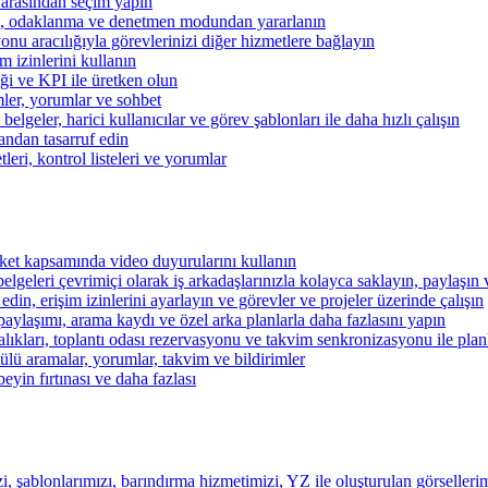
 arasından seçim yapın
kibi, odaklanma ve denetmen modundan yararlanın
u aracılığıyla görevlerinizi diğer hizmetlere bağlayın
im izinlerini kullanın
iği ve KPI ile üretken olun
mler, yorumlar ve sohbet
lgeler, harici kullanıcılar ve görev şablonları ile daha hızlı çalışın
andan tasarruf edin
eri, kontrol listeleri ve yorumlar
şirket kapsamında video duyurularını kullanın
belgeleri çevrimiçi olarak iş arkadaşlarınızla kolayca saklayın, paylaşın
 edin, erişim izinlerini ayarlayın ve görevler ve projeler üzerinde çalışın
aylaşımı, arama kaydı ve özel arka planlarla daha fazlasını yapın
alıkları, toplantı odası rezervasyonu ve takvim senkronizasyonu ile pla
lü aramalar, yorumlar, takvim ve bildirimler
beyin fırtınası ve daha fazlası
i, şablonlarımızı, barındırma hizmetimizi, YZ ile oluşturulan görsellerim