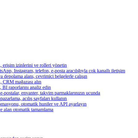
, erişim izinlerini ve rolleri yönetin
App, Instagram, telefon, e-posta aracılığıyla çok kanallı iletişim
a depolama alanı, çevrimiçi belgelerle çalışın
za, CRM mağazası alın
, BI raporlarını analiz edin
, e-postalar, envanter, takvim parmaklarınızın ucunda
azarlama, açılış sayfaları kullanın
otomasyonu, otomatik huniler ve API ayarlayın
ve alan otomatik tamamlama