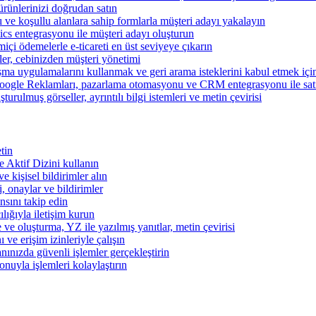
ünlerinizi doğrudan satın
rı ve koşullu alanlara sahip formlarla müşteri adayı yakalayın
cs entegrasyonu ile müşteri adayı oluşturun
miçi ödemelerle e-ticareti en üst seviyeye çıkarın
şler, cebinizden müşteri yönetimi
şma uygulamalarını kullanmak ve geri arama isteklerini kabul etmek için 
ogle Reklamları, pazarlama otomasyonu ve CRM entegrasyonu ile satışl
turulmuş görseller, ayrıntılı bilgi istemleri ve metin çevirisi
tin
 ve Aktif Dizini kullanın
ve kişisel bildirimler alın
i, onaylar ve bildirimler
nsını takip edin
ılığıyla iletişim kurun
 ve oluşturma, YZ ile yazılmış yanıtlar, metin çevirisi
 ve erişim izinleriyle çalışın
nınızda güvenli işlemler gerçekleştirin
onuyla işlemleri kolaylaştırın