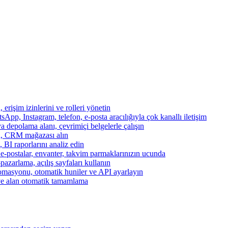
, erişim izinlerini ve rolleri yönetin
App, Instagram, telefon, e-posta aracılığıyla çok kanallı iletişim
a depolama alanı, çevrimiçi belgelerle çalışın
za, CRM mağazası alın
, BI raporlarını analiz edin
, e-postalar, envanter, takvim parmaklarınızın ucunda
azarlama, açılış sayfaları kullanın
otomasyonu, otomatik huniler ve API ayarlayın
ve alan otomatik tamamlama