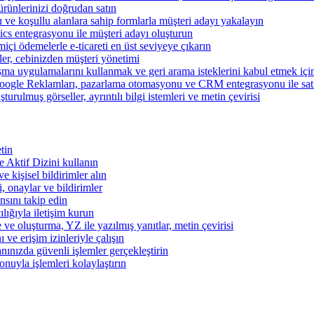
ünlerinizi doğrudan satın
rı ve koşullu alanlara sahip formlarla müşteri adayı yakalayın
cs entegrasyonu ile müşteri adayı oluşturun
miçi ödemelerle e-ticareti en üst seviyeye çıkarın
şler, cebinizden müşteri yönetimi
şma uygulamalarını kullanmak ve geri arama isteklerini kabul etmek için 
ogle Reklamları, pazarlama otomasyonu ve CRM entegrasyonu ile satışl
turulmuş görseller, ayrıntılı bilgi istemleri ve metin çevirisi
tin
 ve Aktif Dizini kullanın
ve kişisel bildirimler alın
i, onaylar ve bildirimler
nsını takip edin
ılığıyla iletişim kurun
 ve oluşturma, YZ ile yazılmış yanıtlar, metin çevirisi
 ve erişim izinleriyle çalışın
nınızda güvenli işlemler gerçekleştirin
onuyla işlemleri kolaylaştırın