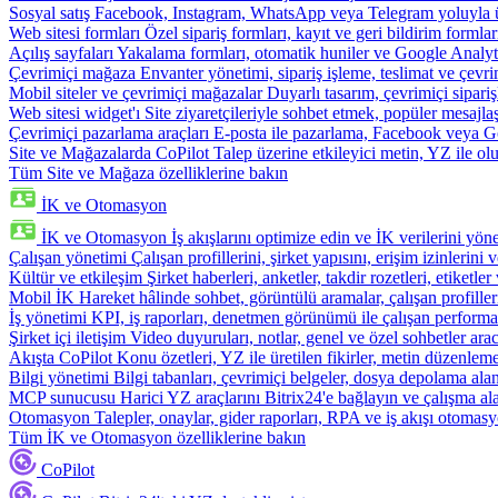
Sosyal satış
Facebook, Instagram, WhatsApp veya Telegram yoluyla ür
Web sitesi formları
Özel sipariş formları, kayıt ve geri bildirim formla
Açılış sayfaları
Yakalama formları, otomatik huniler ve Google Analyti
Çevrimiçi mağaza
Envanter yönetimi, sipariş işleme, teslimat ve çevri
Mobil siteler ve çevrimiçi mağazalar
Duyarlı tasarım, çevrimiçi sipari
Web sitesi widget'ı
Site ziyaretçileriyle sohbet etmek, popüler mesajla
Çevrimiçi pazarlama araçları
E-posta ile pazarlama, Facebook veya Go
Site ve Mağazalarda CoPilot
Talep üzerine etkileyici metin, YZ ile oluş
Tüm Site ve Mağaza özelliklerine bakın
İK ve Otomasyon
İK ve Otomasyon
İş akışlarını optimize edin ve İK verilerini yöne
Çalışan yönetimi
Çalışan profillerini, şirket yapısını, erişim izinlerini
Kültür ve etkileşim
Şirket haberleri, anketler, takdir rozetleri, etiketler 
Mobil İK
Hareket hâlinde sohbet, görüntülü aramalar, çalışan profiller
İş yönetimi
KPI, iş raporları, denetmen görünümü ile çalışan performa
Şirket içi iletişim
Video duyuruları, notlar, genel ve özel sohbetler arac
Akışta CoPilot
Konu özetleri, YZ ile üretilen fikirler, metin düzenleme
Bilgi yönetimi
Bilgi tabanları, çevrimiçi belgeler, dosya depolama alanı
MCP sunucusu
Harici YZ araçlarını Bitrix24'e bağlayın ve çalışma ala
Otomasyon
Talepler, onaylar, gider raporları, RPA ve iş akışı otomasy
Tüm İK ve Otomasyon özelliklerine bakın
CoPilot