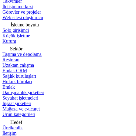
Takvimler
İletişim merkezi
Görevler ve projeler
Web sitesi oluşturucu
İşletme boyutu
Solo girişimci
Küçük işletme
Kurum
Sektör
Taşıma ve depolama
Restoran
Uzaktan çalışma
Emlak CRM
Sağlık kuruluşları
Hukuk büroları
Emlak
Danışmanlık şirketleri
Seyahat işletmeleri
İnşaat şirketleri
Mağaza ve e-ticaret
Ürün kategorileri
Hedef
Üretkenlik
İletişim