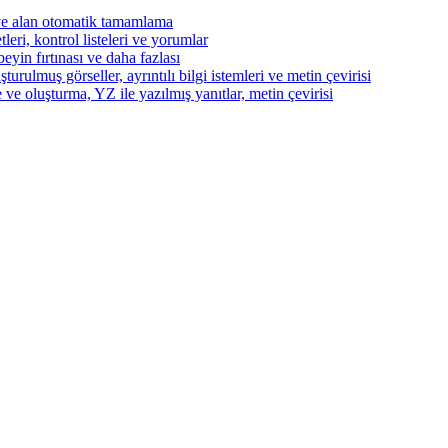
ve alan otomatik tamamlama
eri, kontrol listeleri ve yorumlar
beyin fırtınası ve daha fazlası
turulmuş görseller, ayrıntılı bilgi istemleri ve metin çevirisi
 ve oluşturma, YZ ile yazılmış yanıtlar, metin çevirisi