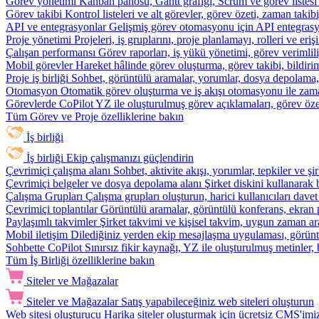
Görev yönetimi
Kanban panosu, Gantt grafiği, Scrum ve görev listesi
Görev takibi
Kontrol listeleri ve alt görevler, görev özeti, zaman ta
API ve entegrasyonlar
Gelişmiş görev otomasyonu için API entegrasyon
Proje yönetimi
Projeleri, iş gruplarını, proje planlamayı, rolleri ve eriş
Çalışan performansı
Görev raporları, iş yükü yönetimi, görev verimlil
Mobil görevler
Hareket hâlinde görev oluşturma, görev takibi, bildiri
Proje iş birliği
Sohbet, görüntülü aramalar, yorumlar, dosya depolama, be
Otomasyon
Otomatik görev oluşturma ve iş akışı otomasyonu ile zam
Görevlerde CoPilot
YZ ile oluşturulmuş görev açıklamaları, görev özetl
Tüm Görev ve Proje özelliklerine bakın
İş birliği
İş birliği
Ekip çalışmanızı güçlendirin
Çevrimiçi çalışma alanı
Sohbet, aktivite akışı, yorumlar, tepkiler ve 
Çevrimiçi belgeler ve dosya depolama alanı
Şirket diskini kullanarak 
Çalışma Grupları
Çalışma grupları oluşturun, harici kullanıcıları davet
Çevrimiçi toplantılar
Görüntülü aramalar, görüntülü konferans, ekran p
Paylaşımlı takvimler
Şirket takvimi ve kişisel takvim, uygun zaman ar
Mobil iletişim
Dilediğiniz yerden ekip mesajlaşma uygulaması, görüntü
Sohbette CoPilot
Sınırsız fikir kaynağı, YZ ile oluşturulmuş metinler, 
Tüm İş Birliği özelliklerine bakın
Siteler ve Mağazalar
Siteler ve Mağazalar
Satış yapabileceğiniz web siteleri oluşturun
Web sitesi oluşturucu
Harika siteler oluşturmak için ücretsiz CMS'imiz