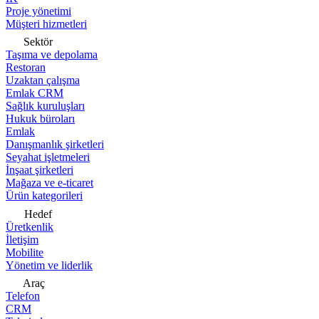
Proje yönetimi
Müşteri hizmetleri
Sektör
Taşıma ve depolama
Restoran
Uzaktan çalışma
Emlak CRM
Sağlık kuruluşları
Hukuk büroları
Emlak
Danışmanlık şirketleri
Seyahat işletmeleri
İnşaat şirketleri
Mağaza ve e-ticaret
Ürün kategorileri
Hedef
Üretkenlik
İletişim
Mobilite
Yönetim ve liderlik
Araç
Telefon
CRM