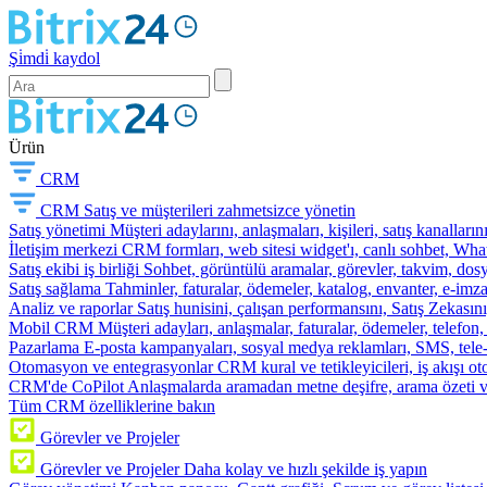
Şi̇mdi̇ kaydol
Ürün
CRM
CRM
Satış ve müşterileri zahmetsizce yönetin
Satış yönetimi
Müşteri adaylarını, anlaşmaları, kişileri, satış kanallarını
İletişim merkezi
CRM formları, web sitesi widget'ı, canlı sohbet, Whats
Satış ekibi iş birliği
Sohbet, görüntülü aramalar, görevler, takvim, dosy
Satış sağlama
Tahminler, faturalar, ödemeler, katalog, envanter, e-im
Analiz ve raporlar
Satış hunisini, çalışan performansını, Satış Zekasını
Mobil CRM
Müşteri adayları, anlaşmalar, faturalar, ödemeler, telefon
Pazarlama
E-posta kampanyaları, sosyal medya reklamları, SMS, tele-p
Otomasyon ve entegrasyonlar
CRM kural ve tetikleyicileri, iş akışı 
CRM'de CoPilot
Anlaşmalarda aramadan metne deşifre, arama özeti 
Tüm CRM özelliklerine bakın
Görevler ve Projeler
Görevler ve Projeler
Daha kolay ve hızlı şekilde iş yapın