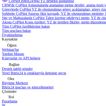
CoPilot
Bitrix24'teki YZ destekli asistanınız
CRM'de CoPilot
Anlaşmalarda aramadan metne deşifre, arama özeti 
Görevlerde CoPilot
YZ ile oluşturulmuş görev açıklamaları, görev özetl
Sohbette CoPilot
Sınırsız fikir kaynağı, YZ ile oluşturulmuş metinler, 
Site ve Mağazalarda CoPilot
Talep üzerine etkileyici metin, YZ ile oluş
Akışta CoPilot
Konu özetleri, YZ ile üretilen fikirler, metin düzenleme
Tüm CoPilot özelliklerine bakın
Tüm araçlara bakın
Fiyatlandırma
Kaynaklar
Öğren
Webinar'lar
Yardım Masası
Kılavuzlar ve API belgesi
Bağlan
Destek talebi gönder
Yerel Bitrix24 iş ortaklarıyla iletişime geçin
Oku
Büyüme Merkezi
Bitrix24 ipuçları ve güncellemeleri
Çözümler
Rol
Pazarlama
İK