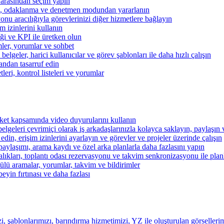
 arasından seçim yapın
kibi, odaklanma ve denetmen modundan yararlanın
u aracılığıyla görevlerinizi diğer hizmetlere bağlayın
im izinlerini kullanın
iği ve KPI ile üretken olun
mler, yorumlar ve sohbet
lgeler, harici kullanıcılar ve görev şablonları ile daha hızlı çalışın
andan tasarruf edin
eri, kontrol listeleri ve yorumlar
şirket kapsamında video duyurularını kullanın
belgeleri çevrimiçi olarak iş arkadaşlarınızla kolayca saklayın, paylaşın
 edin, erişim izinlerini ayarlayın ve görevler ve projeler üzerinde çalışın
aylaşımı, arama kaydı ve özel arka planlarla daha fazlasını yapın
alıkları, toplantı odası rezervasyonu ve takvim senkronizasyonu ile pla
lü aramalar, yorumlar, takvim ve bildirimler
beyin fırtınası ve daha fazlası
i, şablonlarımızı, barındırma hizmetimizi, YZ ile oluşturulan görsellerim