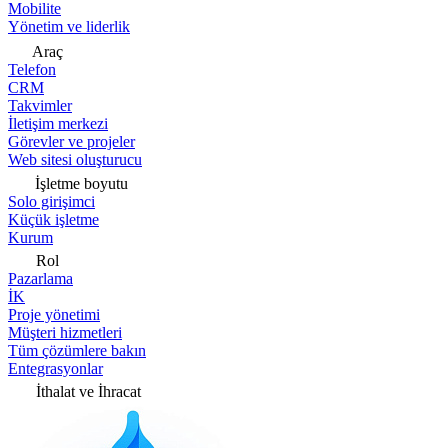
Mobilite
Yönetim ve liderlik
Araç
Telefon
CRM
Takvimler
İletişim merkezi
Görevler ve projeler
Web sitesi oluşturucu
İşletme boyutu
Solo girişimci
Küçük işletme
Kurum
Rol
Pazarlama
İK
Proje yönetimi
Müşteri hizmetleri
Tüm çözümlere bakın
Entegrasyonlar
İthalat ve İhracat