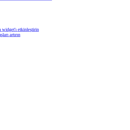
widget'ı etkinleştirin
arı artırın