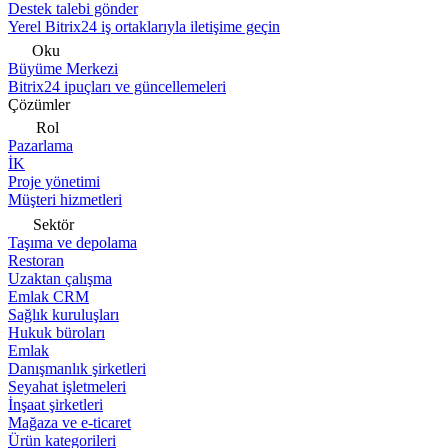
Destek talebi gönder
Yerel Bitrix24 iş ortaklarıyla iletişime geçin
Oku
Büyüme Merkezi
Bitrix24 ipuçları ve güncellemeleri
Çözümler
Rol
Pazarlama
İK
Proje yönetimi
Müşteri hizmetleri
Sektör
Taşıma ve depolama
Restoran
Uzaktan çalışma
Emlak CRM
Sağlık kuruluşları
Hukuk büroları
Emlak
Danışmanlık şirketleri
Seyahat işletmeleri
İnşaat şirketleri
Mağaza ve e-ticaret
Ürün kategorileri