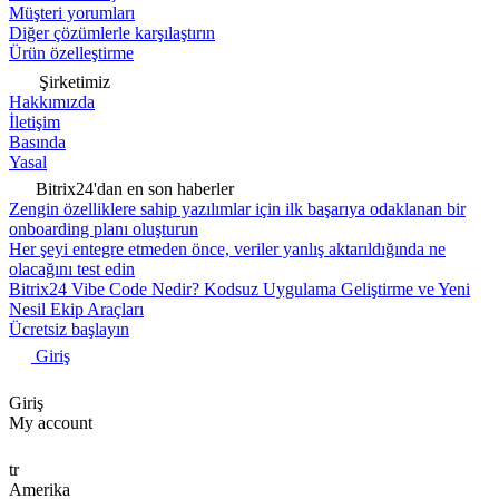
Müşteri yorumları
Diğer çözümlerle karşılaştırın
Ürün özelleştirme
Şirketimiz
Hakkımızda
İletişim
Basında
Yasal
Bitrix24'dan en son haberler
Zengin özelliklere sahip yazılımlar için ilk başarıya odaklanan bir
onboarding planı oluşturun
Her şeyi entegre etmeden önce, veriler yanlış aktarıldığında ne
olacağını test edin
Bitrix24 Vibe Code Nedir? Kodsuz Uygulama Geliştirme ve Yeni
Nesil Ekip Araçları
Ücretsiz başlayın
Giriş
Giriş
My account
tr
Amerika