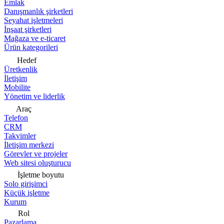
Emlak
Danışmanlık şirketleri
Seyahat işletmeleri
İnşaat şirketleri
Mağaza ve e-ticaret
Ürün kategorileri
Hedef
Üretkenlik
İletişim
Mobilite
Yönetim ve liderlik
Araç
Telefon
CRM
Takvimler
İletişim merkezi
Görevler ve projeler
Web sitesi oluşturucu
İşletme boyutu
Solo girişimci
Küçük işletme
Kurum
Rol
Pazarlama