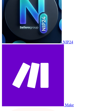
NIP24
Make