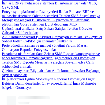
İlanlar
ERP ve muhasebe sistemleri
BI sistemleri
Bankalar
XLS,
CSV, XML
Entegrasyon platformları
Pazar yerleri
İlanlar
E-ticaret
ERP ve
muhasebe sistemleri
Ödeme sistemleri
Telefon
SMS
Sosyal medya
Mesajlaşma araçları
BI sistemleri
İK platformları
Pazarlama
platformları
Görev sistemleri
Bulut depolama
MCP
Üçüncü taraf analizleri
Satış Zekası
Satışlar
Telefon
Görevler
Çalışanlar
Sohbet botları
Akıllı komut dosyaları
İş Akışları
Otomasyon kuralları
Tetikleyiciler
Sohbet botları
CoPilot için çözümler
Üretkenlik
Proje yönetimi
Zaman ve maliyet yönetimi
Yardım Masası
Otomasyon
Raporlar
Entegrasyonlar
Pazarlama platformları
Satış Zekası
SMS
E-posta kampanyaları ve
haber bültenleri
Otomatik çağrılar
Çağrı merkezleri
Otomasyon
Telefon
SMS
E-posta
Mesajlaşma araçları
Sosyal medya
Canlı
sohbet
Geri aramalar
Çözüm ön ayarları
Bilgi tabanları
Akıllı komut dosyaları
Başlangıç
sayfası şablonları
İK platformları
Eğitim
Motivasyon
Raporlar
Otomasyon
Diğer
Belgeler
Dahili denetimler
Onay prosedürleri
E-İmza
Muhasebe
belgeleri
Otomasyon