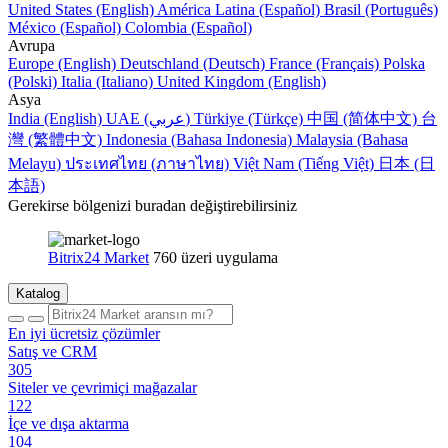
United States (English)
América Latina (Español)
Brasil (Português)
México (Español)
Colombia (Español)
Avrupa
Europe (English)
Deutschland (Deutsch)
France (Français)
Polska
(Polski)
Italia (Italiano)
United Kingdom (English)
Asya
India (English)
UAE (عربي)
Türkiye (Türkçe)
中国 (简体中文)
台
灣 (繁體中文)
Indonesia (Bahasa Indonesia)
Malaysia (Bahasa
Melayu)
ประเทศไทย (ภาษาไทย)
Việt Nam (Tiếng Việt)
日本 (日
本語)
Gerekirse bölgenizi buradan değiştirebilirsiniz
Bitrix24 Market
760 üzeri uygulama
Katalog
En iyi ücretsiz çözümler
Satış ve CRM
305
Siteler ve çevrimiçi mağazalar
122
İçe ve dışa aktarma
104