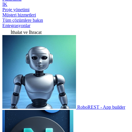
İK
Proje yönetimi
Müşteri hizmetleri
Tüm çözümlere bakın
Entegrasyonlar
İthalat ve İhracat
RoboREST - App builder