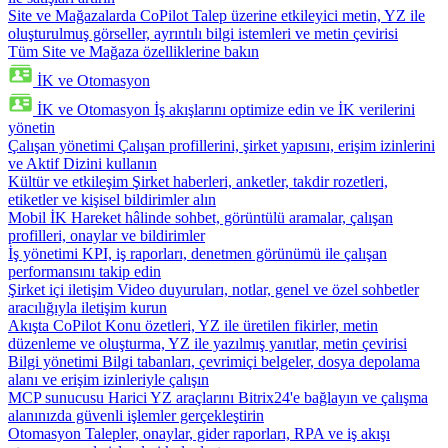
Site ve Mağazalarda CoPilot
Talep üzerine etkileyici metin, YZ ile
oluşturulmuş görseller, ayrıntılı bilgi istemleri ve metin çevirisi
Tüm Site ve Mağaza özelliklerine bakın
İK ve Otomasyon
İK ve Otomasyon
İş akışlarını optimize edin ve İK verilerini
yönetin
Çalışan yönetimi
Çalışan profillerini, şirket yapısını, erişim izinlerini
ve Aktif Dizini kullanın
Kültür ve etkileşim
Şirket haberleri, anketler, takdir rozetleri,
etiketler ve kişisel bildirimler alın
Mobil İK
Hareket hâlinde sohbet, görüntülü aramalar, çalışan
profilleri, onaylar ve bildirimler
İş yönetimi
KPI, iş raporları, denetmen görünümü ile çalışan
performansını takip edin
Şirket içi iletişim
Video duyuruları, notlar, genel ve özel sohbetler
aracılığıyla iletişim kurun
Akışta CoPilot
Konu özetleri, YZ ile üretilen fikirler, metin
düzenleme ve oluşturma, YZ ile yazılmış yanıtlar, metin çevirisi
Bilgi yönetimi
Bilgi tabanları, çevrimiçi belgeler, dosya depolama
alanı ve erişim izinleriyle çalışın
MCP sunucusu
Harici YZ araçlarını Bitrix24'e bağlayın ve çalışma
alanınızda güvenli işlemler gerçekleştirin
Otomasyon
Talepler, onaylar, gider raporları, RPA ve iş akışı