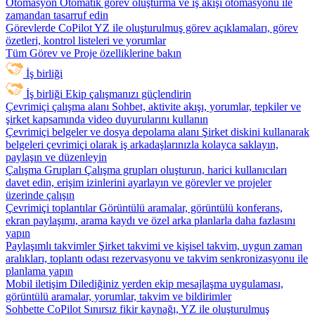
Otomasyon
Otomatik görev oluşturma ve iş akışı otomasyonu ile
zamandan tasarruf edin
Görevlerde CoPilot
YZ ile oluşturulmuş görev açıklamaları, görev
özetleri, kontrol listeleri ve yorumlar
Tüm Görev ve Proje özelliklerine bakın
İş birliği
İş birliği
Ekip çalışmanızı güçlendirin
Çevrimiçi çalışma alanı
Sohbet, aktivite akışı, yorumlar, tepkiler ve
şirket kapsamında video duyurularını kullanın
Çevrimiçi belgeler ve dosya depolama alanı
Şirket diskini kullanarak
belgeleri çevrimiçi olarak iş arkadaşlarınızla kolayca saklayın,
paylaşın ve düzenleyin
Çalışma Grupları
Çalışma grupları oluşturun, harici kullanıcıları
davet edin, erişim izinlerini ayarlayın ve görevler ve projeler
üzerinde çalışın
Çevrimiçi toplantılar
Görüntülü aramalar, görüntülü konferans,
ekran paylaşımı, arama kaydı ve özel arka planlarla daha fazlasını
yapın
Paylaşımlı takvimler
Şirket takvimi ve kişisel takvim, uygun zaman
aralıkları, toplantı odası rezervasyonu ve takvim senkronizasyonu ile
planlama yapın
Mobil iletişim
Dilediğiniz yerden ekip mesajlaşma uygulaması,
görüntülü aramalar, yorumlar, takvim ve bildirimler
Sohbette CoPilot
Sınırsız fikir kaynağı, YZ ile oluşturulmuş