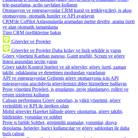
tele-pazarlama, açılış sayfaları kullanın
Otomasyon ve entegrasyonlar
CRM kural ve tetikleyicileri, iş akışı
otomasyonu, otomatik huniler ve API ayarlayın
CRM'de CoPilot
Anlaşmalarda aramadan metne deşifre, arama özeti
ve alan otomatik tamamlama
Tüm CRM özelliklerine bakın
Görevler ve Projeler
Görevler ve Projeler
Daha kolay ve hızlı şekilde iş yapın
Görev yönetimi
Kanban panosu, Gantt grafiği, Scrum ve görev
listesi arasından seçim yapın
Görev takibi
Kontrol listeleri ve alt görevler, görev özeti, zaman
takibi, odaklanma ve denetmen modundan yararlanın
API ve entegrasyonlar
Gelişmiş görev otomasyonu için API
entegrasyonu aracılığıyla görevlerinizi diğer hizmetlere bağlayın
Proje yönetimi
Projeleri, iş gruplarını, proje planlamayı, rolleri ve
erişim izinlerini kullanın
Çalışan performansı
Görev raporları, iş yükü yönetimi, görev
verimliliği ve KPI ile üretken olun
Mobil görevler
Hareket hâlinde görev oluşturma, görev takibi,
bildirimler, yorumlar ve sohbet
Proje iş birliği
Sohbet, görüntülü aramalar, yorumlar, dosya
depolama, belgeler, harici kullanıcılar ve görev şablonları ile daha
hızlı çalışın