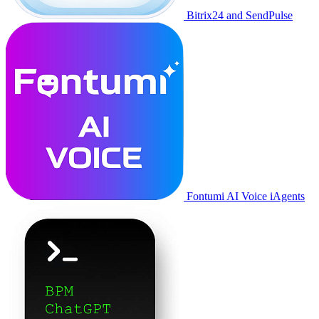
Bitrix24 and SendPulse
Fontumi AI Voice iAgents