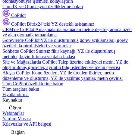
otomasyonuyla işlemleri kolaylaştırın
Tüm İK ve Otomasyon özelliklerine bakın
CoPilot
CoPilot
Bitrix24'teki YZ destekli asistanınız
CRM'de CoPilot
Anlaşmalarda aramadan metne deşifre, arama özeti
ve alan otomatik tamamlama
Görevlerde CoPilot
YZ ile oluşturulmuş görev açıklamaları, görev
özetleri, kontrol listeleri ve yorumlar
Sohbette CoPilot
Sınırsız fikir kaynağı, YZ ile oluşturulmuş
metinler, beyin fırtınası ve daha fazlası
Site ve Mağazalarda CoPilot
Talep üzerine etkileyici metin, YZ ile
oluşturulmuş görseller, ayrıntılı bilgi istemleri ve metin çevirisi
Akışta CoPilot
Konu özetleri, YZ ile üretilen fikirler, metin
düzenleme ve oluşturma, YZ ile yazılmış yanıtlar, metin çevirisi
Tüm CoPilot özelliklerine bakın
Tüm araçlara bakın
Fiyatlandırma
Kaynaklar
Öğren
Webinar'lar
Yardım Masası
Kılavuzlar ve API belgesi
Bağlan