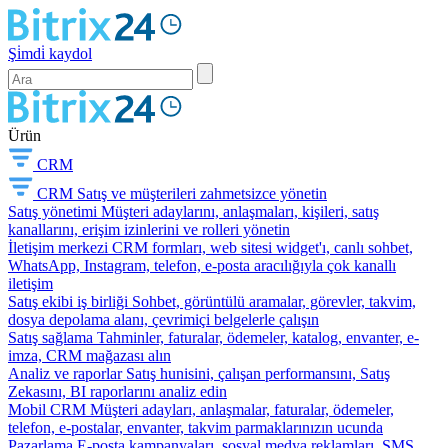
Şi̇mdi̇ kaydol
Ürün
CRM
CRM
Satış ve müşterileri zahmetsizce yönetin
Satış yönetimi
Müşteri adaylarını, anlaşmaları, kişileri, satış
kanallarını, erişim izinlerini ve rolleri yönetin
İletişim merkezi
CRM formları, web sitesi widget'ı, canlı sohbet,
WhatsApp, Instagram, telefon, e-posta aracılığıyla çok kanallı
iletişim
Satış ekibi iş birliği
Sohbet, görüntülü aramalar, görevler, takvim,
dosya depolama alanı, çevrimiçi belgelerle çalışın
Satış sağlama
Tahminler, faturalar, ödemeler, katalog, envanter, e-
imza, CRM mağazası alın
Analiz ve raporlar
Satış hunisini, çalışan performansını, Satış
Zekasını, BI raporlarını analiz edin
Mobil CRM
Müşteri adayları, anlaşmalar, faturalar, ödemeler,
telefon, e-postalar, envanter, takvim parmaklarınızın ucunda
Pazarlama
E-posta kampanyaları, sosyal medya reklamları, SMS,