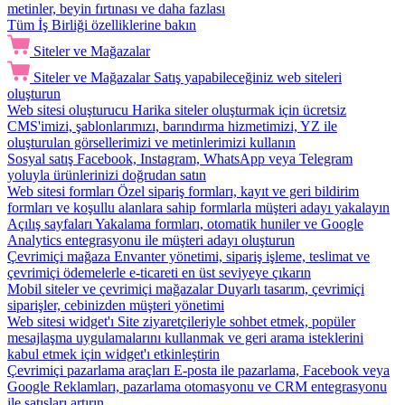
metinler, beyin fırtınası ve daha fazlası
Tüm İş Birliği özelliklerine bakın
Siteler ve Mağazalar
Siteler ve Mağazalar
Satış yapabileceğiniz web siteleri
oluşturun
Web sitesi oluşturucu
Harika siteler oluşturmak için ücretsiz
CMS'imizi, şablonlarımızı, barındırma hizmetimizi, YZ ile
oluşturulan görsellerimizi ve metinlerimizi kullanın
Sosyal satış
Facebook, Instagram, WhatsApp veya Telegram
yoluyla ürünlerinizi doğrudan satın
Web sitesi formları
Özel sipariş formları, kayıt ve geri bildirim
formları ve koşullu alanlara sahip formlarla müşteri adayı yakalayın
Açılış sayfaları
Yakalama formları, otomatik huniler ve Google
Analytics entegrasyonu ile müşteri adayı oluşturun
Çevrimiçi mağaza
Envanter yönetimi, sipariş işleme, teslimat ve
çevrimiçi ödemelerle e-ticareti en üst seviyeye çıkarın
Mobil siteler ve çevrimiçi mağazalar
Duyarlı tasarım, çevrimiçi
siparişler, cebinizden müşteri yönetimi
Web sitesi widget'ı
Site ziyaretçileriyle sohbet etmek, popüler
mesajlaşma uygulamalarını kullanmak ve geri arama isteklerini
kabul etmek için widget'ı etkinleştirin
Çevrimiçi pazarlama araçları
E-posta ile pazarlama, Facebook veya
Google Reklamları, pazarlama otomasyonu ve CRM entegrasyonu
ile satışları artırın