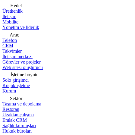
Hedef
Üretkenlik
İletişim
Mobilite
Yönetim ve liderlik
Araç
Telefon
CRM
Takvimler
İletişim merkezi
Görevler ve projeler
Web sitesi oluşturucu
İşletme boyutu
Solo girişimci
Küçük işletme
Kurum
Sektör
Taşıma ve depolama
Restoran
Uzaktan çalışma
Emlak CRM
Sağlık kuruluşları
Hukuk büroları