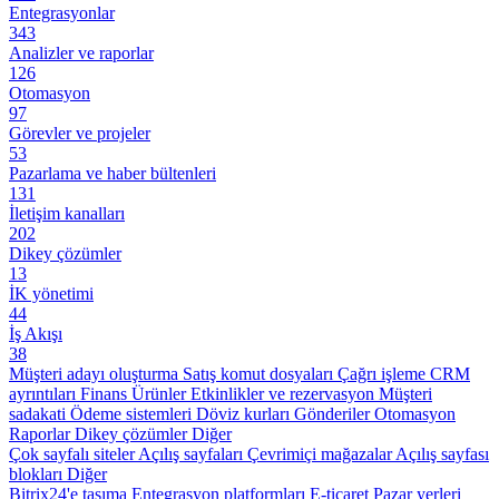
Entegrasyonlar
343
Analizler ve raporlar
126
Otomasyon
97
Görevler ve projeler
53
Pazarlama ve haber bültenleri
131
İletişim kanalları
202
Dikey çözümler
13
İK yönetimi
44
İş Akışı
38
Müşteri adayı oluşturma
Satış komut dosyaları
Çağrı işleme
CRM
ayrıntıları
Finans
Ürünler
Etkinlikler ve rezervasyon
Müşteri
sadakati
Ödeme sistemleri
Döviz kurları
Gönderiler
Otomasyon
Raporlar
Dikey çözümler
Diğer
Çok sayfalı siteler
Açılış sayfaları
Çevrimiçi mağazalar
Açılış sayfası
blokları
Diğer
Bitrix24'e taşıma
Entegrasyon platformları
E-ticaret
Pazar yerleri