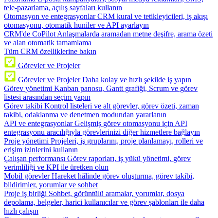
tele-pazarlama, açılış sayfaları kullanın
Otomasyon ve entegrasyonlar
CRM kural ve tetikleyicileri, iş akışı
otomasyonu, otomatik huniler ve API ayarlayın
CRM'de CoPilot
Anlaşmalarda aramadan metne deşifre, arama özeti
ve alan otomatik tamamlama
Tüm CRM özelliklerine bakın
Görevler ve Projeler
Görevler ve Projeler
Daha kolay ve hızlı şekilde iş yapın
Görev yönetimi
Kanban panosu, Gantt grafiği, Scrum ve görev
listesi arasından seçim yapın
Görev takibi
Kontrol listeleri ve alt görevler, görev özeti, zaman
takibi, odaklanma ve denetmen modundan yararlanın
API ve entegrasyonlar
Gelişmiş görev otomasyonu için API
entegrasyonu aracılığıyla görevlerinizi diğer hizmetlere bağlayın
Proje yönetimi
Projeleri, iş gruplarını, proje planlamayı, rolleri ve
erişim izinlerini kullanın
Çalışan performansı
Görev raporları, iş yükü yönetimi, görev
verimliliği ve KPI ile üretken olun
Mobil görevler
Hareket hâlinde görev oluşturma, görev takibi,
bildirimler, yorumlar ve sohbet
Proje iş birliği
Sohbet, görüntülü aramalar, yorumlar, dosya
depolama, belgeler, harici kullanıcılar ve görev şablonları ile daha
hızlı çalışın