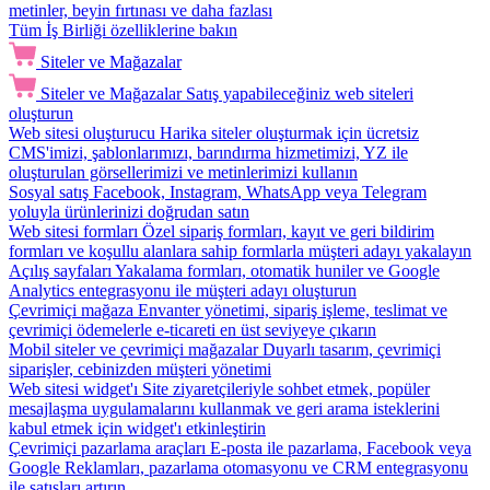
metinler, beyin fırtınası ve daha fazlası
Tüm İş Birliği özelliklerine bakın
Siteler ve Mağazalar
Siteler ve Mağazalar
Satış yapabileceğiniz web siteleri
oluşturun
Web sitesi oluşturucu
Harika siteler oluşturmak için ücretsiz
CMS'imizi, şablonlarımızı, barındırma hizmetimizi, YZ ile
oluşturulan görsellerimizi ve metinlerimizi kullanın
Sosyal satış
Facebook, Instagram, WhatsApp veya Telegram
yoluyla ürünlerinizi doğrudan satın
Web sitesi formları
Özel sipariş formları, kayıt ve geri bildirim
formları ve koşullu alanlara sahip formlarla müşteri adayı yakalayın
Açılış sayfaları
Yakalama formları, otomatik huniler ve Google
Analytics entegrasyonu ile müşteri adayı oluşturun
Çevrimiçi mağaza
Envanter yönetimi, sipariş işleme, teslimat ve
çevrimiçi ödemelerle e-ticareti en üst seviyeye çıkarın
Mobil siteler ve çevrimiçi mağazalar
Duyarlı tasarım, çevrimiçi
siparişler, cebinizden müşteri yönetimi
Web sitesi widget'ı
Site ziyaretçileriyle sohbet etmek, popüler
mesajlaşma uygulamalarını kullanmak ve geri arama isteklerini
kabul etmek için widget'ı etkinleştirin
Çevrimiçi pazarlama araçları
E-posta ile pazarlama, Facebook veya
Google Reklamları, pazarlama otomasyonu ve CRM entegrasyonu
ile satışları artırın