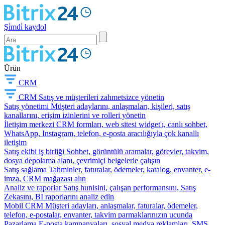
Şi̇mdi̇ kaydol
Ürün
CRM
CRM
Satış ve müşterileri zahmetsizce yönetin
Satış yönetimi
Müşteri adaylarını, anlaşmaları, kişileri, satış
kanallarını, erişim izinlerini ve rolleri yönetin
İletişim merkezi
CRM formları, web sitesi widget'ı, canlı sohbet,
WhatsApp, Instagram, telefon, e-posta aracılığıyla çok kanallı
iletişim
Satış ekibi iş birliği
Sohbet, görüntülü aramalar, görevler, takvim,
dosya depolama alanı, çevrimiçi belgelerle çalışın
Satış sağlama
Tahminler, faturalar, ödemeler, katalog, envanter, e-
imza, CRM mağazası alın
Analiz ve raporlar
Satış hunisini, çalışan performansını, Satış
Zekasını, BI raporlarını analiz edin
Mobil CRM
Müşteri adayları, anlaşmalar, faturalar, ödemeler,
telefon, e-postalar, envanter, takvim parmaklarınızın ucunda
Pazarlama
E-posta kampanyaları, sosyal medya reklamları, SMS,