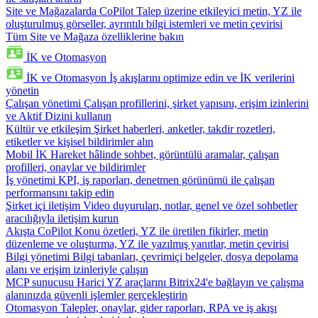
Site ve Mağazalarda CoPilot
Talep üzerine etkileyici metin, YZ ile
oluşturulmuş görseller, ayrıntılı bilgi istemleri ve metin çevirisi
Tüm Site ve Mağaza özelliklerine bakın
İK ve Otomasyon
İK ve Otomasyon
İş akışlarını optimize edin ve İK verilerini
yönetin
Çalışan yönetimi
Çalışan profillerini, şirket yapısını, erişim izinlerini
ve Aktif Dizini kullanın
Kültür ve etkileşim
Şirket haberleri, anketler, takdir rozetleri,
etiketler ve kişisel bildirimler alın
Mobil İK
Hareket hâlinde sohbet, görüntülü aramalar, çalışan
profilleri, onaylar ve bildirimler
İş yönetimi
KPI, iş raporları, denetmen görünümü ile çalışan
performansını takip edin
Şirket içi iletişim
Video duyuruları, notlar, genel ve özel sohbetler
aracılığıyla iletişim kurun
Akışta CoPilot
Konu özetleri, YZ ile üretilen fikirler, metin
düzenleme ve oluşturma, YZ ile yazılmış yanıtlar, metin çevirisi
Bilgi yönetimi
Bilgi tabanları, çevrimiçi belgeler, dosya depolama
alanı ve erişim izinleriyle çalışın
MCP sunucusu
Harici YZ araçlarını Bitrix24'e bağlayın ve çalışma
alanınızda güvenli işlemler gerçekleştirin
Otomasyon
Talepler, onaylar, gider raporları, RPA ve iş akışı