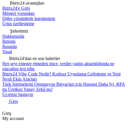
Bitrix24 avantajları
Bitrix24'e Giriş
Müşteri yorumları
Diğer çözümlerle karşılaştırın
Ürün özelleştirme
Şirketimiz
Hakkımızda
İletişim
Basında
Yasal
Bitrix24'dan en son haberler
Her şeyi entegre etmeden önce, veriler yanlış aktarıldığında ne
olacağını test edin
Bitrix24 Vibe Code Nedir? Kodsuz Uygulama Geliştirme ve Yeni
Nesil Ekip Araçları
Türk İşletmelerin Otomasyon İhtiyaçları için Hangisi Daha İyi, RPA
mı Üretken Yapay Zekâ mı?
Ücretsiz başlayın
Giriş
Giriş
My account