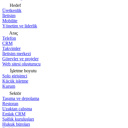
Hedef
Üretkenlik
İletişim
Mobilite
Yönetim ve liderlik
Araç
Telefon
CRM
Takvimler
İletişim merkezi
Görevler ve projeler
Web sitesi oluşturucu
İşletme boyutu
Solo girişimci
Küçük işletme
Kurum
Sektör
Taşıma ve depolama
Restoran
Uzaktan çalışma
Emlak CRM
Sağlık kuruluşları
Hukuk büroları