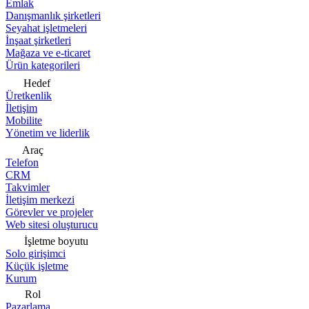
Emlak
Danışmanlık şirketleri
Seyahat işletmeleri
İnşaat şirketleri
Mağaza ve e-ticaret
Ürün kategorileri
Hedef
Üretkenlik
İletişim
Mobilite
Yönetim ve liderlik
Araç
Telefon
CRM
Takvimler
İletişim merkezi
Görevler ve projeler
Web sitesi oluşturucu
İşletme boyutu
Solo girişimci
Küçük işletme
Kurum
Rol
Pazarlama