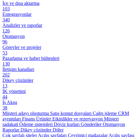
İçe ve dışa aktarma
103
Entegrasyonlar
340
Analizler ve raporlar
126
Otomasyon
96
Görevler ve projeler
53
Pazarlama ve haber bültenleri
130
İletişim kanalları
202
Dikey çözümler
13
İK yönetimi
44
İş Akışı
38
Müşteri adayı oluşturma
Satış komut dosyaları
Çağrı işleme
CRM
ayrıntıları
Finans
Ürünler
Etkinlikler ve rezervasyon
Müşteri
sadakati
Ödeme sistemleri
Döviz kurları
Gönderiler
Otomasyon
Raporlar
Dikey çözümler
Diğer
Çok sayfalı siteler
Açılış sayfaları
Çevrimiçi mağazalar
Açılış sayfası