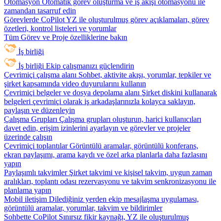
Otomasyon
Otomatik görev oluşturma ve iş akışı otomasyonu ile
zamandan tasarruf edin
Görevlerde CoPilot
YZ ile oluşturulmuş görev açıklamaları, görev
özetleri, kontrol listeleri ve yorumlar
Tüm Görev ve Proje özelliklerine bakın
İş birliği
İş birliği
Ekip çalışmanızı güçlendirin
Çevrimiçi çalışma alanı
Sohbet, aktivite akışı, yorumlar, tepkiler ve
şirket kapsamında video duyurularını kullanın
Çevrimiçi belgeler ve dosya depolama alanı
Şirket diskini kullanarak
belgeleri çevrimiçi olarak iş arkadaşlarınızla kolayca saklayın,
paylaşın ve düzenleyin
Çalışma Grupları
Çalışma grupları oluşturun, harici kullanıcıları
davet edin, erişim izinlerini ayarlayın ve görevler ve projeler
üzerinde çalışın
Çevrimiçi toplantılar
Görüntülü aramalar, görüntülü konferans,
ekran paylaşımı, arama kaydı ve özel arka planlarla daha fazlasını
yapın
Paylaşımlı takvimler
Şirket takvimi ve kişisel takvim, uygun zaman
aralıkları, toplantı odası rezervasyonu ve takvim senkronizasyonu ile
planlama yapın
Mobil iletişim
Dilediğiniz yerden ekip mesajlaşma uygulaması,
görüntülü aramalar, yorumlar, takvim ve bildirimler
Sohbette CoPilot
Sınırsız fikir kaynağı, YZ ile oluşturulmuş