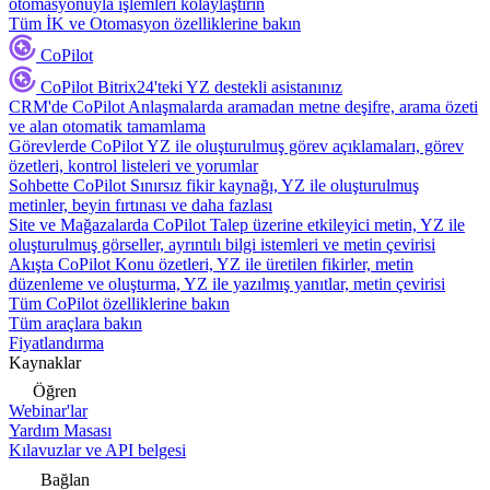
otomasyonuyla işlemleri kolaylaştırın
Tüm İK ve Otomasyon özelliklerine bakın
CoPilot
CoPilot
Bitrix24'teki YZ destekli asistanınız
CRM'de CoPilot
Anlaşmalarda aramadan metne deşifre, arama özeti
ve alan otomatik tamamlama
Görevlerde CoPilot
YZ ile oluşturulmuş görev açıklamaları, görev
özetleri, kontrol listeleri ve yorumlar
Sohbette CoPilot
Sınırsız fikir kaynağı, YZ ile oluşturulmuş
metinler, beyin fırtınası ve daha fazlası
Site ve Mağazalarda CoPilot
Talep üzerine etkileyici metin, YZ ile
oluşturulmuş görseller, ayrıntılı bilgi istemleri ve metin çevirisi
Akışta CoPilot
Konu özetleri, YZ ile üretilen fikirler, metin
düzenleme ve oluşturma, YZ ile yazılmış yanıtlar, metin çevirisi
Tüm CoPilot özelliklerine bakın
Tüm araçlara bakın
Fiyatlandırma
Kaynaklar
Öğren
Webinar'lar
Yardım Masası
Kılavuzlar ve API belgesi
Bağlan