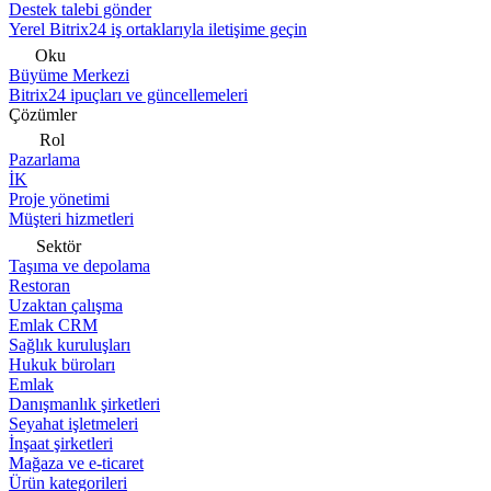
Destek talebi gönder
Yerel Bitrix24 iş ortaklarıyla iletişime geçin
Oku
Büyüme Merkezi
Bitrix24 ipuçları ve güncellemeleri
Çözümler
Rol
Pazarlama
İK
Proje yönetimi
Müşteri hizmetleri
Sektör
Taşıma ve depolama
Restoran
Uzaktan çalışma
Emlak CRM
Sağlık kuruluşları
Hukuk büroları
Emlak
Danışmanlık şirketleri
Seyahat işletmeleri
İnşaat şirketleri
Mağaza ve e-ticaret
Ürün kategorileri