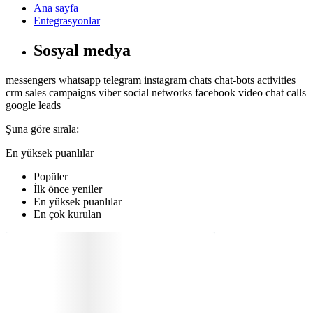
Ana sayfa
Entegrasyonlar
Sosyal medya
messengers
whatsapp
telegram
instagram
chats
chat-bots
activities
crm
sales
campaigns
viber
social networks
facebook
video chat
calls
google
leads
Şuna göre sırala:
En yüksek puanlılar
Popüler
İlk önce yeniler
En yüksek puanlılar
En çok kurulan