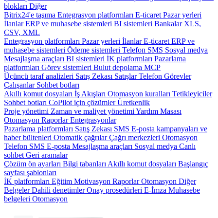
blokları
Diğer
Bitrix24'e taşıma
Entegrasyon platformları
E-ticaret
Pazar yerleri
İlanlar
ERP ve muhasebe sistemleri
BI sistemleri
Bankalar
XLS,
CSV, XML
Entegrasyon platformları
Pazar yerleri
İlanlar
E-ticaret
ERP ve
muhasebe sistemleri
Ödeme sistemleri
Telefon
SMS
Sosyal medya
Mesajlaşma araçları
BI sistemleri
İK platformları
Pazarlama
platformları
Görev sistemleri
Bulut depolama
MCP
Üçüncü taraf analizleri
Satış Zekası
Satışlar
Telefon
Görevler
Çalışanlar
Sohbet botları
Akıllı komut dosyaları
İş Akışları
Otomasyon kuralları
Tetikleyiciler
Sohbet botları
CoPilot için çözümler
Üretkenlik
Proje yönetimi
Zaman ve maliyet yönetimi
Yardım Masası
Otomasyon
Raporlar
Entegrasyonlar
Pazarlama platformları
Satış Zekası
SMS
E-posta kampanyaları ve
haber bültenleri
Otomatik çağrılar
Çağrı merkezleri
Otomasyon
Telefon
SMS
E-posta
Mesajlaşma araçları
Sosyal medya
Canlı
sohbet
Geri aramalar
Çözüm ön ayarları
Bilgi tabanları
Akıllı komut dosyaları
Başlangıç
sayfası şablonları
İK platformları
Eğitim
Motivasyon
Raporlar
Otomasyon
Diğer
Belgeler
Dahili denetimler
Onay prosedürleri
E-İmza
Muhasebe
belgeleri
Otomasyon