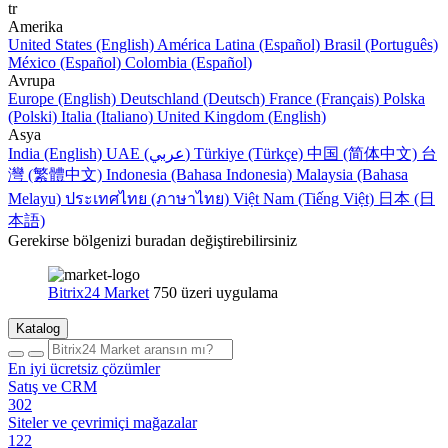
tr
Amerika
United States (English)
América Latina (Español)
Brasil (Português)
México (Español)
Colombia (Español)
Avrupa
Europe (English)
Deutschland (Deutsch)
France (Français)
Polska
(Polski)
Italia (Italiano)
United Kingdom (English)
Asya
India (English)
UAE (عربي)
Türkiye (Türkçe)
中国 (简体中文)
台
灣 (繁體中文)
Indonesia (Bahasa Indonesia)
Malaysia (Bahasa
Melayu)
ประเทศไทย (ภาษาไทย)
Việt Nam (Tiếng Việt)
日本 (日
本語)
Gerekirse bölgenizi buradan değiştirebilirsiniz
Bitrix24 Market
750 üzeri uygulama
Katalog
En iyi ücretsiz çözümler
Satış ve CRM
302
Siteler ve çevrimiçi mağazalar
122