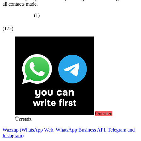
all contacts made.
(1)
(172)
Önerilen
Ücretsiz
Wazzup (WhatsApp Web, WhatsApp Business API, Telegram and
Instagram)