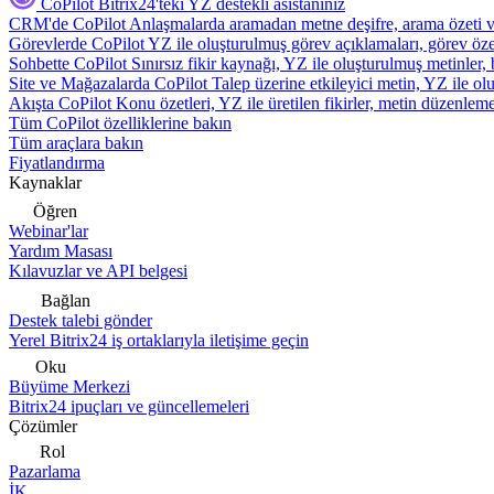
CoPilot
Bitrix24'teki YZ destekli asistanınız
CRM'de CoPilot
Anlaşmalarda aramadan metne deşifre, arama özeti 
Görevlerde CoPilot
YZ ile oluşturulmuş görev açıklamaları, görev özetl
Sohbette CoPilot
Sınırsız fikir kaynağı, YZ ile oluşturulmuş metinler, 
Site ve Mağazalarda CoPilot
Talep üzerine etkileyici metin, YZ ile oluş
Akışta CoPilot
Konu özetleri, YZ ile üretilen fikirler, metin düzenleme
Tüm CoPilot özelliklerine bakın
Tüm araçlara bakın
Fiyatlandırma
Kaynaklar
Öğren
Webinar'lar
Yardım Masası
Kılavuzlar ve API belgesi
Bağlan
Destek talebi gönder
Yerel Bitrix24 iş ortaklarıyla iletişime geçin
Oku
Büyüme Merkezi
Bitrix24 ipuçları ve güncellemeleri
Çözümler
Rol
Pazarlama
İK