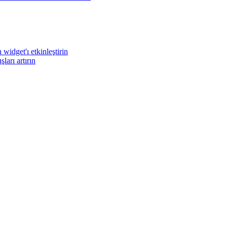
widget'ı etkinleştirin
arı artırın