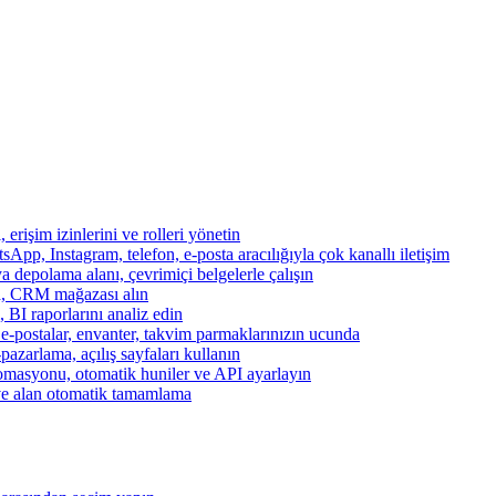
, erişim izinlerini ve rolleri yönetin
App, Instagram, telefon, e-posta aracılığıyla çok kanallı iletişim
a depolama alanı, çevrimiçi belgelerle çalışın
za, CRM mağazası alın
, BI raporlarını analiz edin
, e-postalar, envanter, takvim parmaklarınızın ucunda
azarlama, açılış sayfaları kullanın
otomasyonu, otomatik huniler ve API ayarlayın
ve alan otomatik tamamlama