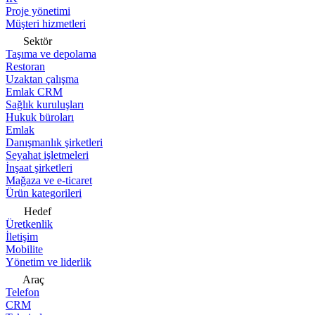
Proje yönetimi
Müşteri hizmetleri
Sektör
Taşıma ve depolama
Restoran
Uzaktan çalışma
Emlak CRM
Sağlık kuruluşları
Hukuk büroları
Emlak
Danışmanlık şirketleri
Seyahat işletmeleri
İnşaat şirketleri
Mağaza ve e-ticaret
Ürün kategorileri
Hedef
Üretkenlik
İletişim
Mobilite
Yönetim ve liderlik
Araç
Telefon
CRM