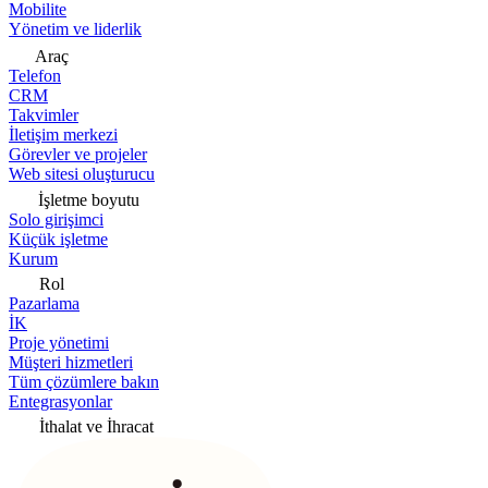
Mobilite
Yönetim ve liderlik
Araç
Telefon
CRM
Takvimler
İletişim merkezi
Görevler ve projeler
Web sitesi oluşturucu
İşletme boyutu
Solo girişimci
Küçük işletme
Kurum
Rol
Pazarlama
İK
Proje yönetimi
Müşteri hizmetleri
Tüm çözümlere bakın
Entegrasyonlar
İthalat ve İhracat