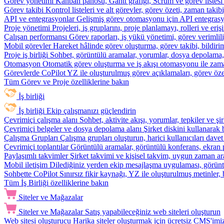
Görev yönetimi
Kanban panosu, Gantt grafiği, Scrum ve görev listesi
Görev takibi
Kontrol listeleri ve alt görevler, görev özeti, zaman ta
API ve entegrasyonlar
Gelişmiş görev otomasyonu için API entegrasyon
Proje yönetimi
Projeleri, iş gruplarını, proje planlamayı, rolleri ve eriş
Çalışan performansı
Görev raporları, iş yükü yönetimi, görev verimlil
Mobil görevler
Hareket hâlinde görev oluşturma, görev takibi, bildiri
Proje iş birliği
Sohbet, görüntülü aramalar, yorumlar, dosya depolama, be
Otomasyon
Otomatik görev oluşturma ve iş akışı otomasyonu ile zam
Görevlerde CoPilot
YZ ile oluşturulmuş görev açıklamaları, görev özetl
Tüm Görev ve Proje özelliklerine bakın
İş birliği
İş birliği
Ekip çalışmanızı güçlendirin
Çevrimiçi çalışma alanı
Sohbet, aktivite akışı, yorumlar, tepkiler ve 
Çevrimiçi belgeler ve dosya depolama alanı
Şirket diskini kullanarak 
Çalışma Grupları
Çalışma grupları oluşturun, harici kullanıcıları davet
Çevrimiçi toplantılar
Görüntülü aramalar, görüntülü konferans, ekran p
Paylaşımlı takvimler
Şirket takvimi ve kişisel takvim, uygun zaman ar
Mobil iletişim
Dilediğiniz yerden ekip mesajlaşma uygulaması, görüntü
Sohbette CoPilot
Sınırsız fikir kaynağı, YZ ile oluşturulmuş metinler, 
Tüm İş Birliği özelliklerine bakın
Siteler ve Mağazalar
Siteler ve Mağazalar
Satış yapabileceğiniz web siteleri oluşturun
Web sitesi oluşturucu
Harika siteler oluşturmak için ücretsiz CMS'imiz