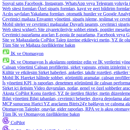
Sosyal satış
Facebook, Instagram, WhatsApp veya Telegram yoluyla ür
Web sitesi formları
Özel sipariş formları, kayıt ve geri bildirim formla
Açılış sayfaları
Yakalama formları, otomatik huniler ve Google Analyti
Çevrimiçi mağaza
Envanter yönetimi, sipariş işleme, teslimat ve çevri
Mobil siteler ve çevrimiçi mağazalar
Duyarlı tasarım, çevrimiçi sipari
Web sitesi widget'ı
Site ziyaretçileriyle sohbet etmek, popüler mesajla
Çevrimiçi pazarlama araçları
E-posta ile pazarlama, Facebook veya Go
Site ve Mağazalarda CoPilot
Talep üzerine etkileyici metin, YZ ile oluş
Tüm Site ve Mağaza özelliklerine bakın
İK ve Otomasyon
İK ve Otomasyon
İş akışlarını optimize edin ve İK verilerini yöne
Çalışan yönetimi
Çalışan profillerini, şirket yapısını, erişim izinlerini
Kültür ve etkileşim
Şirket haberleri, anketler, takdir rozetleri, etiketler 
Mobil İK
Hareket hâlinde sohbet, görüntülü aramalar, çalışan profiller
İş yönetimi
KPI, iş raporları, denetmen görünümü ile çalışan performa
Şirket içi iletişim
Video duyuruları, notlar, genel ve özel sohbetler arac
Akışta CoPilot
Konu özetleri, YZ ile üretilen fikirler, metin düzenleme
Bilgi yönetimi
Bilgi tabanları, çevrimiçi belgeler, dosya depolama alanı
MCP sunucusu
Harici YZ araçlarını Bitrix24'e bağlayın ve çalışma ala
Otomasyon
Talepler, onaylar, gider raporları, RPA ve iş akışı otomasy
Tüm İK ve Otomasyon özelliklerine bakın
CoPilot