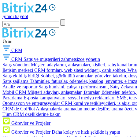
Şi̇mdi̇ kaydol
Ürün
CRM
CRM
Satış ve müşterileri zahmetsizce yönetin
Satış yönetimi
Müşteri adaylarını, anlaşmaları, kişileri, satış kanallarını
İletişim merkezi
CRM formları, web sitesi widget'ı, canlı sohbet, Whats
Satış ekibi iş birliği
Sohbet, görüntülü aramalar, görevler, takvim, dosy
Satış sağlama
Tahminler, faturalar, ödemeler, katalog, envanter, e-im
Analiz ve raporlar
Satış hunisini, çalışan performansını, Satış Zekasını
Mobil CRM
Müşteri adayları, anlaşmalar, faturalar, ödemeler, telefon
Pazarlama
E-posta kampanyaları, sosyal medya reklamları, SMS, tele-p
Otomasyon ve entegrasyonlar
CRM kural ve tetikleyicileri, iş akışı 
CRM'de CoPilot
Anlaşmalarda aramadan metne deşifre, arama özeti 
Tüm CRM özelliklerine bakın
Görevler ve Projeler
Görevler ve Projeler
Daha kolay ve hızlı şekilde iş yapın