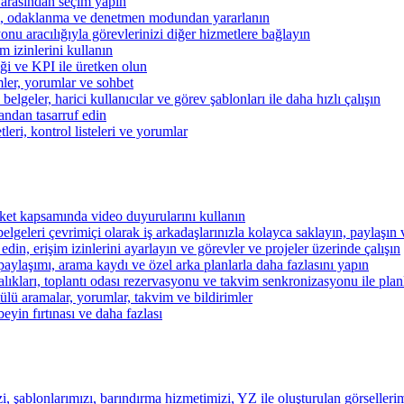
 arasından seçim yapın
kibi, odaklanma ve denetmen modundan yararlanın
u aracılığıyla görevlerinizi diğer hizmetlere bağlayın
im izinlerini kullanın
iği ve KPI ile üretken olun
mler, yorumlar ve sohbet
lgeler, harici kullanıcılar ve görev şablonları ile daha hızlı çalışın
andan tasarruf edin
eri, kontrol listeleri ve yorumlar
şirket kapsamında video duyurularını kullanın
belgeleri çevrimiçi olarak iş arkadaşlarınızla kolayca saklayın, paylaşın
 edin, erişim izinlerini ayarlayın ve görevler ve projeler üzerinde çalışın
aylaşımı, arama kaydı ve özel arka planlarla daha fazlasını yapın
alıkları, toplantı odası rezervasyonu ve takvim senkronizasyonu ile pla
lü aramalar, yorumlar, takvim ve bildirimler
beyin fırtınası ve daha fazlası
i, şablonlarımızı, barındırma hizmetimizi, YZ ile oluşturulan görsellerim