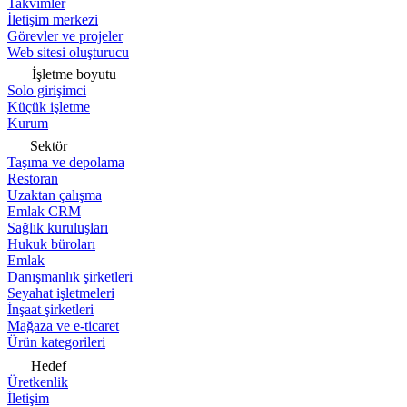
Takvimler
İletişim merkezi
Görevler ve projeler
Web sitesi oluşturucu
İşletme boyutu
Solo girişimci
Küçük işletme
Kurum
Sektör
Taşıma ve depolama
Restoran
Uzaktan çalışma
Emlak CRM
Sağlık kuruluşları
Hukuk büroları
Emlak
Danışmanlık şirketleri
Seyahat işletmeleri
İnşaat şirketleri
Mağaza ve e-ticaret
Ürün kategorileri
Hedef
Üretkenlik
İletişim