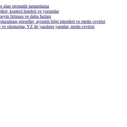
ve alan otomatik tamamlama
eri, kontrol listeleri ve yorumlar
beyin fırtınası ve daha fazlası
turulmuş görseller, ayrıntılı bilgi istemleri ve metin çevirisi
 ve oluşturma, YZ ile yazılmış yanıtlar, metin çevirisi