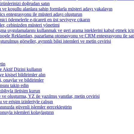
ünlerinizi doğrudan satın
rı ve koşullu alanlara sahip formlarla müşteri adayı yakalayın
cs entegrasyonu ile müşteri adayı oluşturun
miçi ödemelerle e-ticareti en üst seviyeye çıkarın
şler, cebinizden müşteri yönetimi
şma uygulamalarını kullanmak ve geri arama isteklerini kabul etmek için 
ogle Reklamları, pazarlama otomasyonu ve CRM entegrasyonu ile satışl
turulmuş görseller, ayrıntılı bilgi istemleri ve metin çevirisi
tin
 ve Aktif Dizini kullanın
ve kişisel bildirimler alın
i, onaylar ve bildirimler
nsını takip edin
ılığıyla iletişim kurun
 ve oluşturma, YZ ile yazılmış yanıtlar, metin çevirisi
 ve erişim izinleriyle çalışın
nınızda güvenli işlemler gerçekleştirin
onuyla işlemleri kolaylaştırın