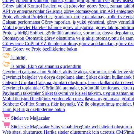
Görev yönetimi
Kanban panosu, Gantt grafiği, Scrum ve görev listesi
Görev takibi
Kontrol listeleri ve alt görevler, görev özeti, zaman ta
API ve entegrasyonlar
Gelişmiş görev otomasyonu için API entegrasyon
Proje yönetimi
Projeleri, iş gruplarını, proje planlamayı, rolleri ve eriş
Çalışan performansı
Görev raporları, iş yükü yönetimi, görev verimlil
Mobil görevler
Hareket hâlinde görev oluşturma, görev takibi, bildiri
Proje iş birliği
Sohbet, görüntülü aramalar, yorumlar, dosya depolama, be
Otomasyon
Otomatik görev oluşturma ve iş akışı otomasyonu ile zam
Görevlerde CoPilot
YZ ile oluşturulmuş görev açıklamaları, görev özetl
Tüm Görev ve Proje özelliklerine bakın
İş birliği
İş birliği
Ekip çalışmanızı güçlendirin
Çevrimiçi çalışma alanı
Sohbet, aktivite akışı, yorumlar, tepkiler ve 
Çevrimiçi belgeler ve dosya depolama alanı
Şirket diskini kullanarak 
Çalışma Grupları
Çalışma grupları oluşturun, harici kullanıcıları davet
Çevrimiçi toplantılar
Görüntülü aramalar, görüntülü konferans, ekran p
Paylaşımlı takvimler
Şirket takvimi ve kişisel takvim, uygun zaman ar
Mobil iletişim
Dilediğiniz yerden ekip mesajlaşma uygulaması, görüntü
Sohbette CoPilot
Sınırsız fikir kaynağı, YZ ile oluşturulmuş metinler, 
Tüm İş Birliği özelliklerine bakın
Siteler ve Mağazalar
Siteler ve Mağazalar
Satış yapabileceğiniz web siteleri oluşturun
Web sitesi oluşturucu
Harika siteler oluşturmak için ücretsiz CMS'imiz