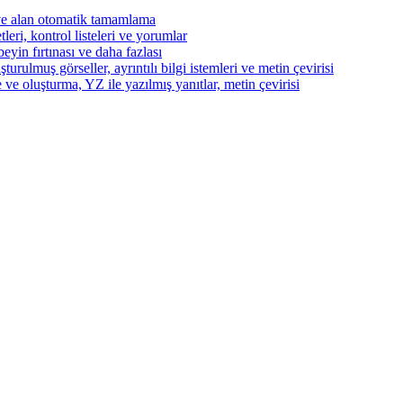
ve alan otomatik tamamlama
eri, kontrol listeleri ve yorumlar
beyin fırtınası ve daha fazlası
turulmuş görseller, ayrıntılı bilgi istemleri ve metin çevirisi
 ve oluşturma, YZ ile yazılmış yanıtlar, metin çevirisi