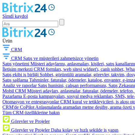
Şi̇mdi̇ kaydol
Ürün
CRM
CRM
Satış ve müşterileri zahmetsizce yönetin
Satış yönetimi
Müşteri adaylarını, anlaşmaları, kişileri, satış kanallarını
İletişim merkezi
CRM formları, web sitesi widget'ı, canlı sohbet, Whats
Satış ekibi iş birliği
Sohbet, görüntülü aramalar, görevler, takvim, dosy
Satış sağlama
Tahminler, faturalar, ödemeler, katalog, envanter, e-im
Analiz ve raporlar
Satış hunisini, çalışan performansını, Satış Zekasını
Mobil CRM
Müşteri adayları, anlaşmalar, faturalar, ödemeler, telefon
Pazarlama
E-posta kampanyaları, sosyal medya reklamları, SMS, tele-p
Otomasyon ve entegrasyonlar
CRM kural ve tetikleyicileri, iş akışı 
CRM'de CoPilot
Anlaşmalarda aramadan metne deşifre, arama özeti 
Tüm CRM özelliklerine bakın
Görevler ve Projeler
Görevler ve Projeler
Daha kolay ve hızlı şekilde iş yapın