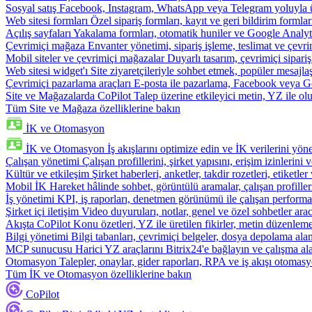
Sosyal satış
Facebook, Instagram, WhatsApp veya Telegram yoluyla ür
Web sitesi formları
Özel sipariş formları, kayıt ve geri bildirim formla
Açılış sayfaları
Yakalama formları, otomatik huniler ve Google Analyti
Çevrimiçi mağaza
Envanter yönetimi, sipariş işleme, teslimat ve çevri
Mobil siteler ve çevrimiçi mağazalar
Duyarlı tasarım, çevrimiçi sipari
Web sitesi widget'ı
Site ziyaretçileriyle sohbet etmek, popüler mesajla
Çevrimiçi pazarlama araçları
E-posta ile pazarlama, Facebook veya Go
Site ve Mağazalarda CoPilot
Talep üzerine etkileyici metin, YZ ile oluş
Tüm Site ve Mağaza özelliklerine bakın
İK ve Otomasyon
İK ve Otomasyon
İş akışlarını optimize edin ve İK verilerini yöne
Çalışan yönetimi
Çalışan profillerini, şirket yapısını, erişim izinlerini
Kültür ve etkileşim
Şirket haberleri, anketler, takdir rozetleri, etiketler 
Mobil İK
Hareket hâlinde sohbet, görüntülü aramalar, çalışan profiller
İş yönetimi
KPI, iş raporları, denetmen görünümü ile çalışan performa
Şirket içi iletişim
Video duyuruları, notlar, genel ve özel sohbetler arac
Akışta CoPilot
Konu özetleri, YZ ile üretilen fikirler, metin düzenleme
Bilgi yönetimi
Bilgi tabanları, çevrimiçi belgeler, dosya depolama alanı
MCP sunucusu
Harici YZ araçlarını Bitrix24'e bağlayın ve çalışma ala
Otomasyon
Talepler, onaylar, gider raporları, RPA ve iş akışı otomasy
Tüm İK ve Otomasyon özelliklerine bakın
CoPilot