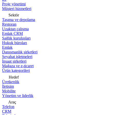
Proje yönetimi
Müşteri hizmetleri
Sektör
Taşıma ve depolama
Restoran
Uzaktan çalışma
Emlak CRM
Sağlık kuruluşları
Hukuk büroları
Emlak
Danışmanlık şirketleri
Seyahat işletmeleri
İnşaat şirketleri
Mağaza ve e-ticaret
Ürün kategorileri
Hedef
Üretkenlik
İletişim
Mobilite
Yönetim ve liderlik
Araç
Telefon
CRM