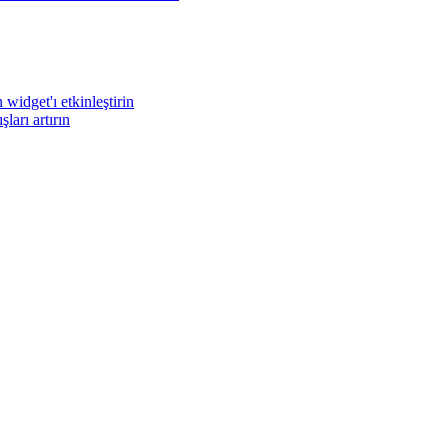
widget'ı etkinleştirin
arı artırın