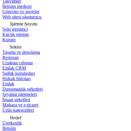
Takvimler
İletişim merkezi
Görevler ve projeler
Web sitesi oluşturucu
İşletme boyutu
Solo girişimci
Küçük işletme
Kurum
Sektör
Taşıma ve depolama
Restoran
Uzaktan çalışma
Emlak CRM
Sağlık kuruluşları
Hukuk büroları
Emlak
Danışmanlık şirketleri
Seyahat işletmeleri
İnşaat şirketleri
Mağaza ve e-ticaret
Ürün kategorileri
Hedef
Üretkenlik
İletişim