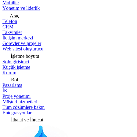
Mobilite
Yönetim ve liderlik
Araç
Telefon
CRM
Takvimler
İletişim merkezi
Görevler ve projeler
Web sitesi oluşturucu
İşletme boyutu
Solo girişimci
Küçük işletme
Kurum
Rol
Pazarlama
İK
Proje yönetimi
Müşteri hizmetleri
Tüm çözümlere bakın
Entegrasyonlar
İthalat ve İhracat