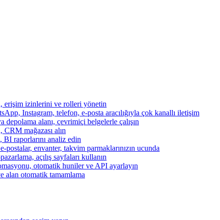
, erişim izinlerini ve rolleri yönetin
App, Instagram, telefon, e-posta aracılığıyla çok kanallı iletişim
a depolama alanı, çevrimiçi belgelerle çalışın
za, CRM mağazası alın
, BI raporlarını analiz edin
, e-postalar, envanter, takvim parmaklarınızın ucunda
azarlama, açılış sayfaları kullanın
otomasyonu, otomatik huniler ve API ayarlayın
ve alan otomatik tamamlama