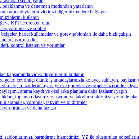
 arasından seçim yapın
kibi, odaklanma ve denetmen modundan yararlanın
u aracılığıyla görevlerinizi diğer hizmetlere bağlayın
im izinlerini kullanın
iği ve KPI ile üretken olun
mler, yorumlar ve sohbet
lgeler, harici kullanıcılar ve görev şablonları ile daha hızlı çalışın
andan tasarruf edin
eri, kontrol listeleri ve yorumlar
şirket kapsamında video duyurularını kullanın
belgeleri çevrimiçi olarak iş arkadaşlarınızla kolayca saklayın, paylaşın
 edin, erişim izinlerini ayarlayın ve görevler ve projeler üzerinde çalışın
aylaşımı, arama kaydı ve özel arka planlarla daha fazlasını yapın
alıkları, toplantı odası rezervasyonu ve takvim senkronizasyonu ile pla
lü aramalar, yorumlar, takvim ve bildirimler
beyin fırtınası ve daha fazlası
i, şablonlarımızı, barındırma hizmetimizi, YZ ile oluşturulan görsellerim