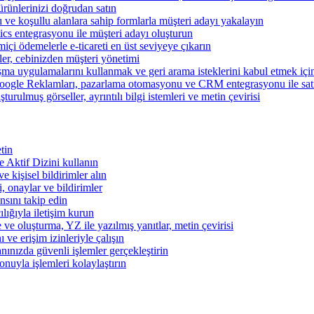
ünlerinizi doğrudan satın
rı ve koşullu alanlara sahip formlarla müşteri adayı yakalayın
cs entegrasyonu ile müşteri adayı oluşturun
miçi ödemelerle e-ticareti en üst seviyeye çıkarın
şler, cebinizden müşteri yönetimi
şma uygulamalarını kullanmak ve geri arama isteklerini kabul etmek için 
ogle Reklamları, pazarlama otomasyonu ve CRM entegrasyonu ile satışl
turulmuş görseller, ayrıntılı bilgi istemleri ve metin çevirisi
tin
 ve Aktif Dizini kullanın
ve kişisel bildirimler alın
i, onaylar ve bildirimler
nsını takip edin
ılığıyla iletişim kurun
 ve oluşturma, YZ ile yazılmış yanıtlar, metin çevirisi
 ve erişim izinleriyle çalışın
nınızda güvenli işlemler gerçekleştirin
onuyla işlemleri kolaylaştırın