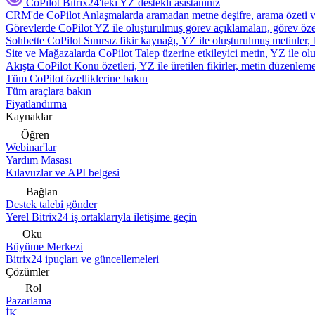
CoPilot
Bitrix24'teki YZ destekli asistanınız
CRM'de CoPilot
Anlaşmalarda aramadan metne deşifre, arama özeti 
Görevlerde CoPilot
YZ ile oluşturulmuş görev açıklamaları, görev özetl
Sohbette CoPilot
Sınırsız fikir kaynağı, YZ ile oluşturulmuş metinler, 
Site ve Mağazalarda CoPilot
Talep üzerine etkileyici metin, YZ ile oluş
Akışta CoPilot
Konu özetleri, YZ ile üretilen fikirler, metin düzenleme
Tüm CoPilot özelliklerine bakın
Tüm araçlara bakın
Fiyatlandırma
Kaynaklar
Öğren
Webinar'lar
Yardım Masası
Kılavuzlar ve API belgesi
Bağlan
Destek talebi gönder
Yerel Bitrix24 iş ortaklarıyla iletişime geçin
Oku
Büyüme Merkezi
Bitrix24 ipuçları ve güncellemeleri
Çözümler
Rol
Pazarlama
İK