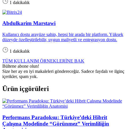
1 dakikalık
Abdulkarim Marstawi
Kullanıcı dostu arayüze sahip, hepsi bir arada bir platform. Yüksek
düzeyde özelleştirilebilir, uygun maliyetli ve entegrasyon dostu.
1 dakikalık
TÜM KULLANIM ÖRNEKLERİNE BAK
Bültene abone olun!
Size her ay en iyi makaleleri göndereceğiz. Sadece faydalı ve ilginç
içerikler, spam yok.
Ürün içgörüleri
Performans Paradoksu: Türkiye’deki Hibrit
Çalışma Modelinde “Görünmez” Verimliliğin