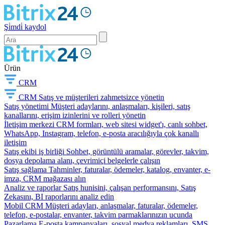
Şi̇mdi̇ kaydol
Ürün
CRM
CRM
Satış ve müşterileri zahmetsizce yönetin
Satış yönetimi
Müşteri adaylarını, anlaşmaları, kişileri, satış
kanallarını, erişim izinlerini ve rolleri yönetin
İletişim merkezi
CRM formları, web sitesi widget'ı, canlı sohbet,
WhatsApp, Instagram, telefon, e-posta aracılığıyla çok kanallı
iletişim
Satış ekibi iş birliği
Sohbet, görüntülü aramalar, görevler, takvim,
dosya depolama alanı, çevrimiçi belgelerle çalışın
Satış sağlama
Tahminler, faturalar, ödemeler, katalog, envanter, e-
imza, CRM mağazası alın
Analiz ve raporlar
Satış hunisini, çalışan performansını, Satış
Zekasını, BI raporlarını analiz edin
Mobil CRM
Müşteri adayları, anlaşmalar, faturalar, ödemeler,
telefon, e-postalar, envanter, takvim parmaklarınızın ucunda
Pazarlama
E-posta kampanyaları, sosyal medya reklamları, SMS,