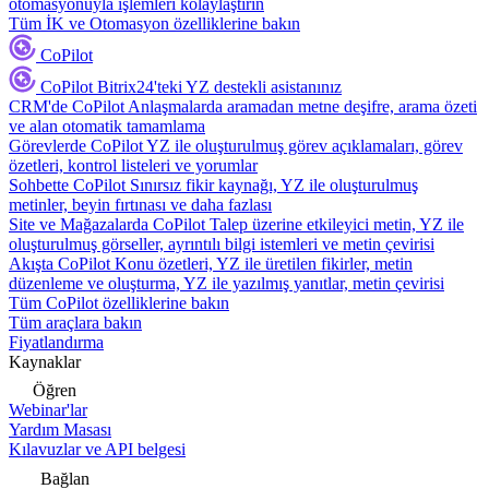
otomasyonuyla işlemleri kolaylaştırın
Tüm İK ve Otomasyon özelliklerine bakın
CoPilot
CoPilot
Bitrix24'teki YZ destekli asistanınız
CRM'de CoPilot
Anlaşmalarda aramadan metne deşifre, arama özeti
ve alan otomatik tamamlama
Görevlerde CoPilot
YZ ile oluşturulmuş görev açıklamaları, görev
özetleri, kontrol listeleri ve yorumlar
Sohbette CoPilot
Sınırsız fikir kaynağı, YZ ile oluşturulmuş
metinler, beyin fırtınası ve daha fazlası
Site ve Mağazalarda CoPilot
Talep üzerine etkileyici metin, YZ ile
oluşturulmuş görseller, ayrıntılı bilgi istemleri ve metin çevirisi
Akışta CoPilot
Konu özetleri, YZ ile üretilen fikirler, metin
düzenleme ve oluşturma, YZ ile yazılmış yanıtlar, metin çevirisi
Tüm CoPilot özelliklerine bakın
Tüm araçlara bakın
Fiyatlandırma
Kaynaklar
Öğren
Webinar'lar
Yardım Masası
Kılavuzlar ve API belgesi
Bağlan