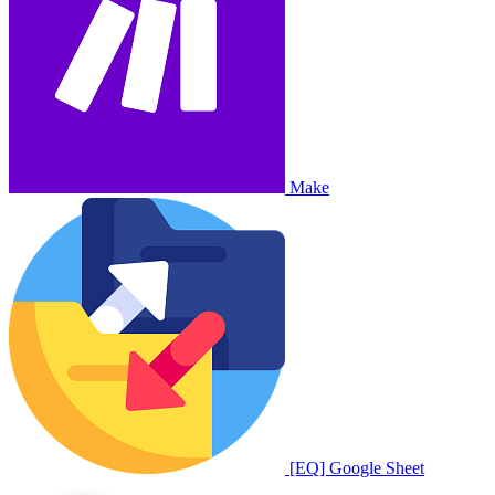
Make
[EQ] Google Sheet