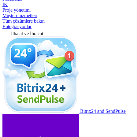
İK
Proje yönetimi
Müşteri hizmetleri
Tüm çözümlere bakın
Entegrasyonlar
İthalat ve İhracat
Bitrix24 and SendPulse