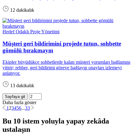
12 dakikalık
Hedef Odaklı Proje Yönetimi
Müşteri geri bildirimini projede tutun, sohbette
gömülü bırakmayın
Ekipler büyüdükçe sohbetlerde kalan müşteri yorumları bağlamını
yitirir; rehber, geri bildirimi göreve bağlayıp onayları izlemeyi
anlatıyor.
13 dakikalık
Sayfaya git
Daha fazla göster
1
2
3
4
5
6
...
33
Bu 10 istem yoluyla yapay zekâda
ustalaşın