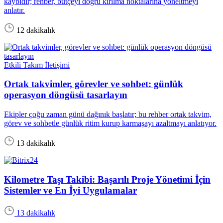
kaybıdır; rehber, bütçeyi doğru kırılma noktalarına yöneltmeyi
anlatır.
12 dakikalık
Etkili Takım İletişimi
Ortak takvimler, görevler ve sohbet: günlük
operasyon döngüsü tasarlayın
Ekipler çoğu zaman günü dağınık başlatır; bu rehber ortak takvim,
görev ve sohbetle günlük ritim kurup karmaşayı azaltmayı anlatıyor.
13 dakikalık
Kilometre Taşı Takibi: Başarılı Proje Yönetimi İçin
Sistemler ve En İyi Uygulamalar
13 dakikalık