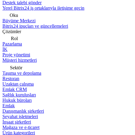
Destek talebi gönder
Yerel Bitrix24 iş ortaklarıyla iletişime geçin
Oku
Büyüme Merkezi
Bitrix24 ipuçları ve güncellemeleri
Çözümler
Rol
Pazarlama
İK
Proje yönetimi
Müşteri hizmetleri
Sektör
Taşıma ve depolama
Restoran
Uzaktan çalışma
Emlak CRM
Sağlık kuruluşları
Hukuk büroları
Emlak
Danışmanlık şirketleri
Seyahat işletmeleri
İnşaat şirketleri
Mağaza ve e-ticaret
Ürün kategorileri