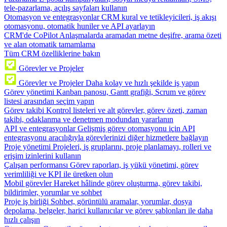
tele-pazarlama, açılış sayfaları kullanın
Otomasyon ve entegrasyonlar
CRM kural ve tetikleyicileri, iş akışı
otomasyonu, otomatik huniler ve API ayarlayın
CRM'de CoPilot
Anlaşmalarda aramadan metne deşifre, arama özeti
ve alan otomatik tamamlama
Tüm CRM özelliklerine bakın
Görevler ve Projeler
Görevler ve Projeler
Daha kolay ve hızlı şekilde iş yapın
Görev yönetimi
Kanban panosu, Gantt grafiği, Scrum ve görev
listesi arasından seçim yapın
Görev takibi
Kontrol listeleri ve alt görevler, görev özeti, zaman
takibi, odaklanma ve denetmen modundan yararlanın
API ve entegrasyonlar
Gelişmiş görev otomasyonu için API
entegrasyonu aracılığıyla görevlerinizi diğer hizmetlere bağlayın
Proje yönetimi
Projeleri, iş gruplarını, proje planlamayı, rolleri ve
erişim izinlerini kullanın
Çalışan performansı
Görev raporları, iş yükü yönetimi, görev
verimliliği ve KPI ile üretken olun
Mobil görevler
Hareket hâlinde görev oluşturma, görev takibi,
bildirimler, yorumlar ve sohbet
Proje iş birliği
Sohbet, görüntülü aramalar, yorumlar, dosya
depolama, belgeler, harici kullanıcılar ve görev şablonları ile daha
hızlı çalışın