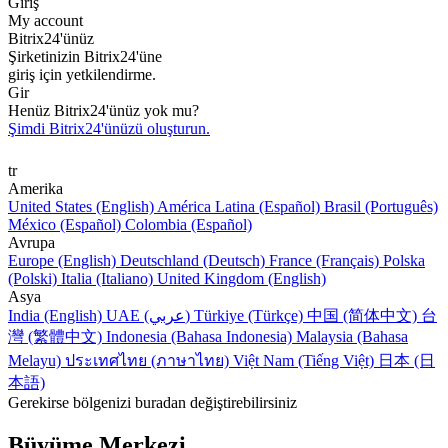
Giriş
My account
Bitrix24'ünüz
Şirketinizin Bitrix24'üne
giriş için yetkilendirme.
Gir
Henüz Bitrix24'ünüz yok mu?
Şimdi Bitrix24'ünüzü oluşturun.
tr
Amerika
United States (English)
América Latina (Español)
Brasil (Português)
México (Español)
Colombia (Español)
Avrupa
Europe (English)
Deutschland (Deutsch)
France (Français)
Polska
(Polski)
Italia (Italiano)
United Kingdom (English)
Asya
India (English)
UAE (عربي)
Türkiye (Türkçe)
中国 (简体中文)
台
灣 (繁體中文)
Indonesia (Bahasa Indonesia)
Malaysia (Bahasa
Melayu)
ประเทศไทย (ภาษาไทย)
Việt Nam (Tiếng Việt)
日本 (日
本語)
Gerekirse bölgenizi buradan değiştirebilirsiniz
Büyüme Merkezi