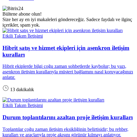
Bültene abone olun!
Size her ay en iyi makaleleri göndereceğiz. Sadece faydalı ve ilginç
içerikler, spam yok.
Etkili Takım İletişimi
Hibrit satış ve hizmet ekipleri için asenkron iletişim
kuralları
Hibrit ekiplerde bilgi çoğu zaman sohbetlerde kaybolur; bu yazı,
asenkron iletişim kurallarıyla müşteri bağlamını nasıl koruyacağınızı
anlatır.
13 dakikalık
Etkili Takım İletişimi
Durum toplantılarını azaltan proje iletişim kuralları
Toplantılar çoğu zaman iletişim eksikliğinin belirtisidir; bu rehber,
kuralları ve araçlarıyla proje akışını görünür kılmayı anlatıyor.