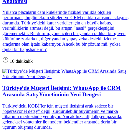
Anatomisi
Yıllarca plazaların cam kulelerinde fiziksel varlıkla ölçülen
performans, bugün ekran süreleri ve CRM çıktıları arasında sıkışmış
durumda. Türkiye’deki karar vericiler için en büyük kabus,
verimliliklerin artması değil, bu artışın "nasıl" gerçekleştiğini
görememektir. Bu durum, yöneticileri bir yandan radikal bir güven
kültürüne zorlarken, diğer yandan yapay zeka destekli izleme
araçlarına olan iştahı kabartıyor. Ancak bu bir çözüm mü, yoksa
dijital bir hapishane mi?
10 dakikalık
Türkiye’de Müşteri İletişimi: WhatsApp ile CRM
Arasında Satış Yönetiminin Yeni Dengesi
Türkiye’deki KOBİ’ler için müşteri iletişimi artık sadece bir
"operasyonel detay" değil; sürdürülebilir büyümenin ve marka
itibarının merkezinde yer alıyor. Ancak hızla dijitalleşen pazarda,
geleneksel yöntemler ile modern beklentiler arasında derin bir
uçurum oluşmuş durumda.