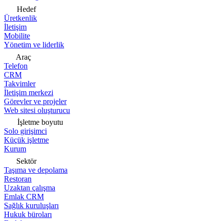
Hedef
Üretkenlik
İletişim
Mobilite
Yönetim ve liderlik
Araç
Telefon
CRM
Takvimler
İletişim merkezi
Görevler ve projeler
Web sitesi oluşturucu
İşletme boyutu
Solo girişimci
Küçük işletme
Kurum
Sektör
Taşıma ve depolama
Restoran
Uzaktan çalışma
Emlak CRM
Sağlık kuruluşları
Hukuk büroları