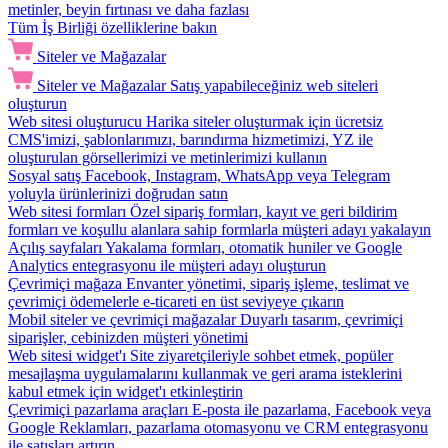
metinler, beyin fırtınası ve daha fazlası
Tüm İş Birliği özelliklerine bakın
Siteler ve Mağazalar
Siteler ve Mağazalar
Satış yapabileceğiniz web siteleri
oluşturun
Web sitesi oluşturucu
Harika siteler oluşturmak için ücretsiz
CMS'imizi, şablonlarımızı, barındırma hizmetimizi, YZ ile
oluşturulan görsellerimizi ve metinlerimizi kullanın
Sosyal satış
Facebook, Instagram, WhatsApp veya Telegram
yoluyla ürünlerinizi doğrudan satın
Web sitesi formları
Özel sipariş formları, kayıt ve geri bildirim
formları ve koşullu alanlara sahip formlarla müşteri adayı yakalayın
Açılış sayfaları
Yakalama formları, otomatik huniler ve Google
Analytics entegrasyonu ile müşteri adayı oluşturun
Çevrimiçi mağaza
Envanter yönetimi, sipariş işleme, teslimat ve
çevrimiçi ödemelerle e-ticareti en üst seviyeye çıkarın
Mobil siteler ve çevrimiçi mağazalar
Duyarlı tasarım, çevrimiçi
siparişler, cebinizden müşteri yönetimi
Web sitesi widget'ı
Site ziyaretçileriyle sohbet etmek, popüler
mesajlaşma uygulamalarını kullanmak ve geri arama isteklerini
kabul etmek için widget'ı etkinleştirin
Çevrimiçi pazarlama araçları
E-posta ile pazarlama, Facebook veya
Google Reklamları, pazarlama otomasyonu ve CRM entegrasyonu
ile satışları artırın