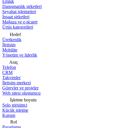
Emlak
Danışmanlık şirketleri
Seyahat işletmeleri
İnşaat şirketleri
Mağaza ve e-ticaret
Ürün kategorileri
Hedef
Üretkenlik
İletişim
Mobilite
Yönetim ve liderlik
Araç
Telefon
CRM
Takvimler
İletişim merkezi
Görevler ve projeler
Web sitesi oluşturucu
İşletme boyutu
Solo girişimci
Küçük işletme
Kurum
Rol
Pazarlama