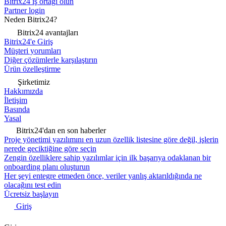
Bitrix24 iş ortağı olun
Partner login
Neden Bitrix24?
Bitrix24 avantajları
Bitrix24'e Giriş
Müşteri yorumları
Diğer çözümlerle karşılaştırın
Ürün özelleştirme
Şirketimiz
Hakkımızda
İletişim
Basında
Yasal
Bitrix24'dan en son haberler
Proje yönetimi yazılımını en uzun özellik listesine göre değil, işlerin
nerede geciktiğine göre seçin
Zengin özelliklere sahip yazılımlar için ilk başarıya odaklanan bir
onboarding planı oluşturun
Her şeyi entegre etmeden önce, veriler yanlış aktarıldığında ne
olacağını test edin
Ücretsiz başlayın
Giriş