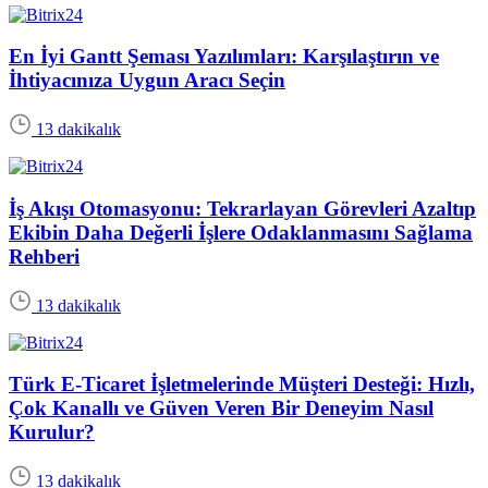
En İyi Gantt Şeması Yazılımları: Karşılaştırın ve
İhtiyacınıza Uygun Aracı Seçin
13 dakikalık
İş Akışı Otomasyonu: Tekrarlayan Görevleri Azaltıp
Ekibin Daha Değerli İşlere Odaklanmasını Sağlama
Rehberi
13 dakikalık
Türk E-Ticaret İşletmelerinde Müşteri Desteği: Hızlı,
Çok Kanallı ve Güven Veren Bir Deneyim Nasıl
Kurulur?
13 dakikalık