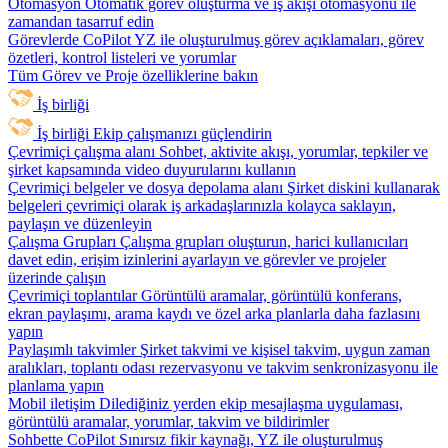
Otomasyon
Otomatik görev oluşturma ve iş akışı otomasyonu ile
zamandan tasarruf edin
Görevlerde CoPilot
YZ ile oluşturulmuş görev açıklamaları, görev
özetleri, kontrol listeleri ve yorumlar
Tüm Görev ve Proje özelliklerine bakın
İş birliği
İş birliği
Ekip çalışmanızı güçlendirin
Çevrimiçi çalışma alanı
Sohbet, aktivite akışı, yorumlar, tepkiler ve
şirket kapsamında video duyurularını kullanın
Çevrimiçi belgeler ve dosya depolama alanı
Şirket diskini kullanarak
belgeleri çevrimiçi olarak iş arkadaşlarınızla kolayca saklayın,
paylaşın ve düzenleyin
Çalışma Grupları
Çalışma grupları oluşturun, harici kullanıcıları
davet edin, erişim izinlerini ayarlayın ve görevler ve projeler
üzerinde çalışın
Çevrimiçi toplantılar
Görüntülü aramalar, görüntülü konferans,
ekran paylaşımı, arama kaydı ve özel arka planlarla daha fazlasını
yapın
Paylaşımlı takvimler
Şirket takvimi ve kişisel takvim, uygun zaman
aralıkları, toplantı odası rezervasyonu ve takvim senkronizasyonu ile
planlama yapın
Mobil iletişim
Dilediğiniz yerden ekip mesajlaşma uygulaması,
görüntülü aramalar, yorumlar, takvim ve bildirimler
Sohbette CoPilot
Sınırsız fikir kaynağı, YZ ile oluşturulmuş