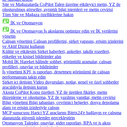
Site ve Mağazalarda CoPilot
Talep üzerine etkileyici metin, YZ ile
oluşturulmuş görseller, ayrıntılı bilgi istemleri ve metin çevirisi
Tüm Site ve Mağaza özelliklerine bakın
İK ve Otomasyon
İK ve Otomasyon
İş akışlarını optimize edin ve İK verilerini
yönetin
Çalışan yönetimi
Çalışan profillerini, şirket yapısını, erişim izinlerini
ve Aktif Dizini kullanın
Kültür ve etkileşim
Şirket haberleri, anketler, takdir rozetleri,
etiketler ve kişisel bildirimler alın
Mobil İK
Hareket hâlinde sohbet, görüntülü aramalar, çalışan
profilleri, onaylar ve bildirimler
İş yönetimi
KPI, iş raporları, denetmen görünümü ile çalışan
performansını takip edin
Şirket içi iletişim
Video duyuruları, notlar, genel ve özel sohbetler
aracılığıyla iletişim kurun
Akışta CoPilot
Konu özetleri, YZ ile üretilen fikirler, metin
düzenleme ve oluşturma, YZ ile yazılmış yanıtlar, metin çevirisi
Bilgi yönetimi
Bilgi tabanları, çevrimiçi belgeler, dosya depolama
alanı ve erişim izinleriyle çalışın
MCP sunucusu
Harici YZ araçlarını Bitrix24'e bağlayın ve çalışma
alanınızda güvenli işlemler gerçekleştirin
Otomasyon
Talepler, onaylar, gider raporları, RPA ve iş akışı