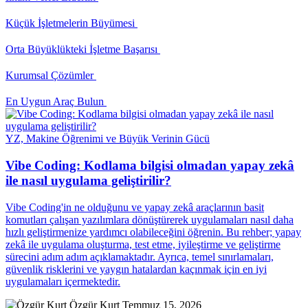
Küçük İşletmelerin Büyümesi
Orta Büyüklükteki İşletme Başarısı
Kurumsal Çözümler
En Uygun Araç Bulun
YZ, Makine Öğrenimi ve Büyük Verinin Gücü
Vibe Coding: Kodlama bilgisi olmadan yapay zekâ
ile nasıl uygulama geliştirilir?
Vibe Coding'in ne olduğunu ve yapay zekâ araçlarının basit
komutları çalışan yazılımlara dönüştürerek uygulamaları nasıl daha
hızlı geliştirmenize yardımcı olabileceğini öğrenin. Bu rehber; yapay
zekâ ile uygulama oluşturma, test etme, iyileştirme ve geliştirme
sürecini adım adım açıklamaktadır. Ayrıca, temel sınırlamaları,
güvenlik risklerini ve yaygın hatalardan kaçınmak için en iyi
uygulamaları içermektedir.
Özgür Kurt
Temmuz 15, 2026