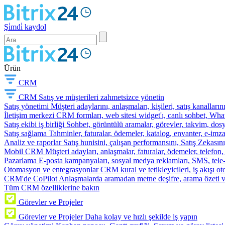
Şi̇mdi̇ kaydol
Ürün
CRM
CRM
Satış ve müşterileri zahmetsizce yönetin
Satış yönetimi
Müşteri adaylarını, anlaşmaları, kişileri, satış kanallarını
İletişim merkezi
CRM formları, web sitesi widget'ı, canlı sohbet, Whats
Satış ekibi iş birliği
Sohbet, görüntülü aramalar, görevler, takvim, dosy
Satış sağlama
Tahminler, faturalar, ödemeler, katalog, envanter, e-im
Analiz ve raporlar
Satış hunisini, çalışan performansını, Satış Zekasını
Mobil CRM
Müşteri adayları, anlaşmalar, faturalar, ödemeler, telefon
Pazarlama
E-posta kampanyaları, sosyal medya reklamları, SMS, tele-p
Otomasyon ve entegrasyonlar
CRM kural ve tetikleyicileri, iş akışı 
CRM'de CoPilot
Anlaşmalarda aramadan metne deşifre, arama özeti 
Tüm CRM özelliklerine bakın
Görevler ve Projeler
Görevler ve Projeler
Daha kolay ve hızlı şekilde iş yapın