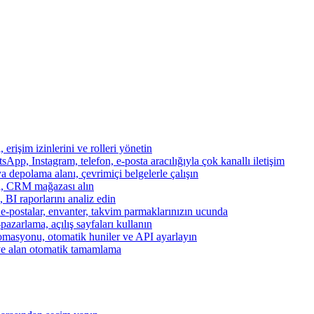
, erişim izinlerini ve rolleri yönetin
App, Instagram, telefon, e-posta aracılığıyla çok kanallı iletişim
a depolama alanı, çevrimiçi belgelerle çalışın
za, CRM mağazası alın
, BI raporlarını analiz edin
, e-postalar, envanter, takvim parmaklarınızın ucunda
azarlama, açılış sayfaları kullanın
otomasyonu, otomatik huniler ve API ayarlayın
ve alan otomatik tamamlama