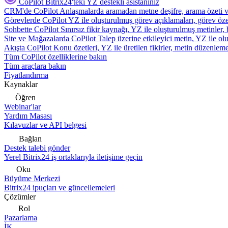
CoPilot
Bitrix24'teki YZ destekli asistanınız
CRM'de CoPilot
Anlaşmalarda aramadan metne deşifre, arama özeti 
Görevlerde CoPilot
YZ ile oluşturulmuş görev açıklamaları, görev özetl
Sohbette CoPilot
Sınırsız fikir kaynağı, YZ ile oluşturulmuş metinler, 
Site ve Mağazalarda CoPilot
Talep üzerine etkileyici metin, YZ ile oluş
Akışta CoPilot
Konu özetleri, YZ ile üretilen fikirler, metin düzenleme
Tüm CoPilot özelliklerine bakın
Tüm araçlara bakın
Fiyatlandırma
Kaynaklar
Öğren
Webinar'lar
Yardım Masası
Kılavuzlar ve API belgesi
Bağlan
Destek talebi gönder
Yerel Bitrix24 iş ortaklarıyla iletişime geçin
Oku
Büyüme Merkezi
Bitrix24 ipuçları ve güncellemeleri
Çözümler
Rol
Pazarlama
İK