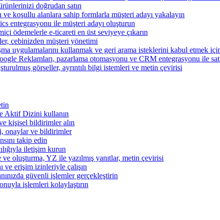
ünlerinizi doğrudan satın
rı ve koşullu alanlara sahip formlarla müşteri adayı yakalayın
cs entegrasyonu ile müşteri adayı oluşturun
miçi ödemelerle e-ticareti en üst seviyeye çıkarın
şler, cebinizden müşteri yönetimi
şma uygulamalarını kullanmak ve geri arama isteklerini kabul etmek için 
ogle Reklamları, pazarlama otomasyonu ve CRM entegrasyonu ile satışl
turulmuş görseller, ayrıntılı bilgi istemleri ve metin çevirisi
tin
 ve Aktif Dizini kullanın
ve kişisel bildirimler alın
i, onaylar ve bildirimler
nsını takip edin
ılığıyla iletişim kurun
 ve oluşturma, YZ ile yazılmış yanıtlar, metin çevirisi
 ve erişim izinleriyle çalışın
nınızda güvenli işlemler gerçekleştirin
onuyla işlemleri kolaylaştırın