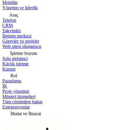
Mobilite
Yönetim ve liderlik
Araç
Telefon
CRM
Takvimler
İletişim merkezi
Görevler ve projeler
Web sitesi oluşturucu
İşletme boyutu
Solo girişimci
Küçük işletme
Kurum
Rol
Pazarlama
İK
Proje yönetimi
Müşteri hizmetleri
Tüm çözümlere bakın
Entegrasyonlar
İthalat ve İhracat