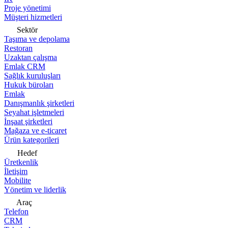
Proje yönetimi
Müşteri hizmetleri
Sektör
Taşıma ve depolama
Restoran
Uzaktan çalışma
Emlak CRM
Sağlık kuruluşları
Hukuk büroları
Emlak
Danışmanlık şirketleri
Seyahat işletmeleri
İnşaat şirketleri
Mağaza ve e-ticaret
Ürün kategorileri
Hedef
Üretkenlik
İletişim
Mobilite
Yönetim ve liderlik
Araç
Telefon
CRM