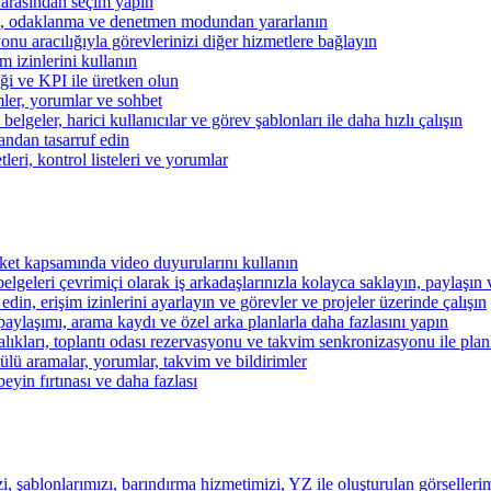
 arasından seçim yapın
kibi, odaklanma ve denetmen modundan yararlanın
u aracılığıyla görevlerinizi diğer hizmetlere bağlayın
im izinlerini kullanın
iği ve KPI ile üretken olun
mler, yorumlar ve sohbet
lgeler, harici kullanıcılar ve görev şablonları ile daha hızlı çalışın
andan tasarruf edin
eri, kontrol listeleri ve yorumlar
şirket kapsamında video duyurularını kullanın
belgeleri çevrimiçi olarak iş arkadaşlarınızla kolayca saklayın, paylaşın
 edin, erişim izinlerini ayarlayın ve görevler ve projeler üzerinde çalışın
aylaşımı, arama kaydı ve özel arka planlarla daha fazlasını yapın
alıkları, toplantı odası rezervasyonu ve takvim senkronizasyonu ile pla
lü aramalar, yorumlar, takvim ve bildirimler
beyin fırtınası ve daha fazlası
i, şablonlarımızı, barındırma hizmetimizi, YZ ile oluşturulan görsellerim