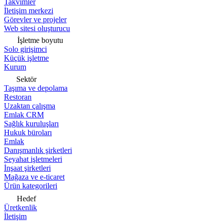
Takvimler
İletişim merkezi
Görevler ve projeler
Web sitesi oluşturucu
İşletme boyutu
Solo girişimci
Küçük işletme
Kurum
Sektör
Taşıma ve depolama
Restoran
Uzaktan çalışma
Emlak CRM
Sağlık kuruluşları
Hukuk büroları
Emlak
Danışmanlık şirketleri
Seyahat işletmeleri
İnşaat şirketleri
Mağaza ve e-ticaret
Ürün kategorileri
Hedef
Üretkenlik
İletişim