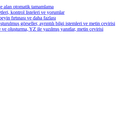
ve alan otomatik tamamlama
eri, kontrol listeleri ve yorumlar
beyin fırtınası ve daha fazlası
turulmuş görseller, ayrıntılı bilgi istemleri ve metin çevirisi
 ve oluşturma, YZ ile yazılmış yanıtlar, metin çevirisi