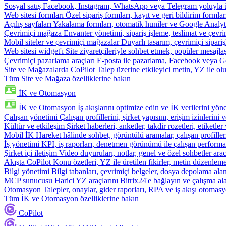
Sosyal satış
Facebook, Instagram, WhatsApp veya Telegram yoluyla ür
Web sitesi formları
Özel sipariş formları, kayıt ve geri bildirim formla
Açılış sayfaları
Yakalama formları, otomatik huniler ve Google Analyti
Çevrimiçi mağaza
Envanter yönetimi, sipariş işleme, teslimat ve çevri
Mobil siteler ve çevrimiçi mağazalar
Duyarlı tasarım, çevrimiçi sipari
Web sitesi widget'ı
Site ziyaretçileriyle sohbet etmek, popüler mesajla
Çevrimiçi pazarlama araçları
E-posta ile pazarlama, Facebook veya Go
Site ve Mağazalarda CoPilot
Talep üzerine etkileyici metin, YZ ile oluş
Tüm Site ve Mağaza özelliklerine bakın
İK ve Otomasyon
İK ve Otomasyon
İş akışlarını optimize edin ve İK verilerini yöne
Çalışan yönetimi
Çalışan profillerini, şirket yapısını, erişim izinlerini
Kültür ve etkileşim
Şirket haberleri, anketler, takdir rozetleri, etiketler 
Mobil İK
Hareket hâlinde sohbet, görüntülü aramalar, çalışan profiller
İş yönetimi
KPI, iş raporları, denetmen görünümü ile çalışan performa
Şirket içi iletişim
Video duyuruları, notlar, genel ve özel sohbetler arac
Akışta CoPilot
Konu özetleri, YZ ile üretilen fikirler, metin düzenleme
Bilgi yönetimi
Bilgi tabanları, çevrimiçi belgeler, dosya depolama alanı
MCP sunucusu
Harici YZ araçlarını Bitrix24'e bağlayın ve çalışma ala
Otomasyon
Talepler, onaylar, gider raporları, RPA ve iş akışı otomasy
Tüm İK ve Otomasyon özelliklerine bakın
CoPilot