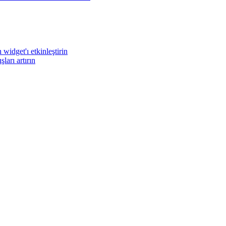
widget'ı etkinleştirin
arı artırın