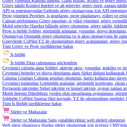
Görev yönetimi
Kanban panosu, Gantt grafiği, Scrum ve görev listesi
Görev takibi
Kontrol listeleri ve alt görevler, görev özeti, zaman ta
API ve entegrasyonlar
Gelişmiş görev otomasyonu için API entegrasyon
Proje yönetimi
Projeleri, iş gruplarını, proje planlamayı, rolleri ve eriş
Çalışan performansı
Görev raporları, iş yükü yönetimi, görev verimlil
Mobil görevler
Hareket hâlinde görev oluşturma, görev takibi, bildiri
Proje iş birliği
Sohbet, görüntülü aramalar, yorumlar, dosya depolama, be
Otomasyon
Otomatik görev oluşturma ve iş akışı otomasyonu ile zam
Görevlerde CoPilot
YZ ile oluşturulmuş görev açıklamaları, görev özetl
Tüm Görev ve Proje özelliklerine bakın
İş birliği
İş birliği
Ekip çalışmanızı güçlendirin
Çevrimiçi çalışma alanı
Sohbet, aktivite akışı, yorumlar, tepkiler ve 
Çevrimiçi belgeler ve dosya depolama alanı
Şirket diskini kullanarak 
Çalışma Grupları
Çalışma grupları oluşturun, harici kullanıcıları davet
Çevrimiçi toplantılar
Görüntülü aramalar, görüntülü konferans, ekran p
Paylaşımlı takvimler
Şirket takvimi ve kişisel takvim, uygun zaman ar
Mobil iletişim
Dilediğiniz yerden ekip mesajlaşma uygulaması, görüntü
Sohbette CoPilot
Sınırsız fikir kaynağı, YZ ile oluşturulmuş metinler, 
Tüm İş Birliği özelliklerine bakın
Siteler ve Mağazalar
Siteler ve Mağazalar
Satış yapabileceğiniz web siteleri oluşturun
Web sitesi oluşturucu
Harika siteler oluşturmak için ücretsiz CMS'imiz