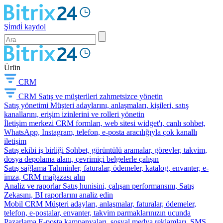
Şi̇mdi̇ kaydol
Ürün
CRM
CRM
Satış ve müşterileri zahmetsizce yönetin
Satış yönetimi
Müşteri adaylarını, anlaşmaları, kişileri, satış
kanallarını, erişim izinlerini ve rolleri yönetin
İletişim merkezi
CRM formları, web sitesi widget'ı, canlı sohbet,
WhatsApp, Instagram, telefon, e-posta aracılığıyla çok kanallı
iletişim
Satış ekibi iş birliği
Sohbet, görüntülü aramalar, görevler, takvim,
dosya depolama alanı, çevrimiçi belgelerle çalışın
Satış sağlama
Tahminler, faturalar, ödemeler, katalog, envanter, e-
imza, CRM mağazası alın
Analiz ve raporlar
Satış hunisini, çalışan performansını, Satış
Zekasını, BI raporlarını analiz edin
Mobil CRM
Müşteri adayları, anlaşmalar, faturalar, ödemeler,
telefon, e-postalar, envanter, takvim parmaklarınızın ucunda
Pazarlama
E-posta kampanyaları, sosyal medya reklamları, SMS,