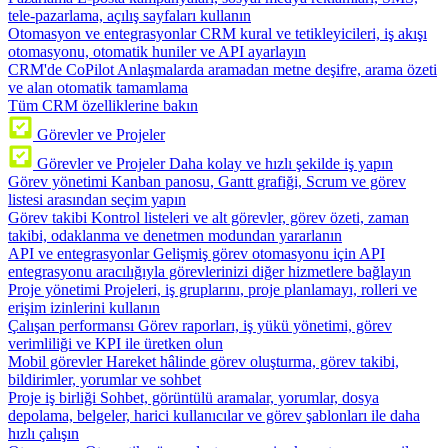
tele-pazarlama, açılış sayfaları kullanın
Otomasyon ve entegrasyonlar
CRM kural ve tetikleyicileri, iş akışı
otomasyonu, otomatik huniler ve API ayarlayın
CRM'de CoPilot
Anlaşmalarda aramadan metne deşifre, arama özeti
ve alan otomatik tamamlama
Tüm CRM özelliklerine bakın
Görevler ve Projeler
Görevler ve Projeler
Daha kolay ve hızlı şekilde iş yapın
Görev yönetimi
Kanban panosu, Gantt grafiği, Scrum ve görev
listesi arasından seçim yapın
Görev takibi
Kontrol listeleri ve alt görevler, görev özeti, zaman
takibi, odaklanma ve denetmen modundan yararlanın
API ve entegrasyonlar
Gelişmiş görev otomasyonu için API
entegrasyonu aracılığıyla görevlerinizi diğer hizmetlere bağlayın
Proje yönetimi
Projeleri, iş gruplarını, proje planlamayı, rolleri ve
erişim izinlerini kullanın
Çalışan performansı
Görev raporları, iş yükü yönetimi, görev
verimliliği ve KPI ile üretken olun
Mobil görevler
Hareket hâlinde görev oluşturma, görev takibi,
bildirimler, yorumlar ve sohbet
Proje iş birliği
Sohbet, görüntülü aramalar, yorumlar, dosya
depolama, belgeler, harici kullanıcılar ve görev şablonları ile daha
hızlı çalışın