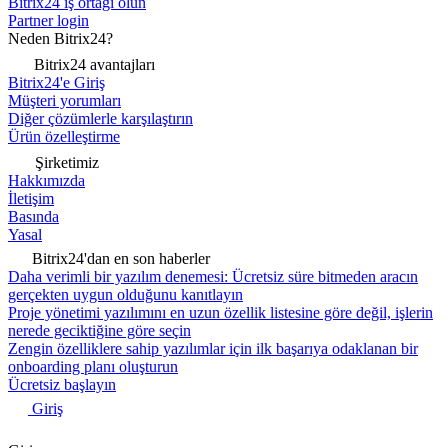
Bitrix24 iş ortağı olun
Partner login
Neden Bitrix24?
Bitrix24 avantajları
Bitrix24'e Giriş
Müşteri yorumları
Diğer çözümlerle karşılaştırın
Ürün özelleştirme
Şirketimiz
Hakkımızda
İletişim
Basında
Yasal
Bitrix24'dan en son haberler
Daha verimli bir yazılım denemesi: Ücretsiz süre bitmeden aracın
gerçekten uygun olduğunu kanıtlayın
Proje yönetimi yazılımını en uzun özellik listesine göre değil, işlerin
nerede geciktiğine göre seçin
Zengin özelliklere sahip yazılımlar için ilk başarıya odaklanan bir
onboarding planı oluşturun
Ücretsiz başlayın
Giriş