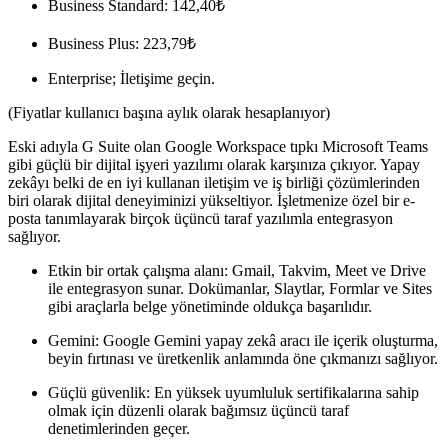
Business Standard: 142,40₺
Business Plus: 223,79₺
Enterprise; İletişime geçin.
(Fiyatlar kullanıcı başına aylık olarak hesaplanıyor)
Eski adıyla G Suite olan Google Workspace tıpkı Microsoft Teams
gibi güçlü bir dijital işyeri yazılımı olarak karşınıza çıkıyor. Yapay
zekâyı belki de en iyi kullanan iletişim ve iş birliği çözümlerinden
biri olarak dijital deneyiminizi yükseltiyor. İşletmenize özel bir e-
posta tanımlayarak birçok üçüncü taraf yazılımla entegrasyon
sağlıyor.
Etkin bir ortak çalışma alanı: Gmail, Takvim, Meet ve Drive
ile entegrasyon sunar. Dokümanlar, Slaytlar, Formlar ve Sites
gibi araçlarla belge yönetiminde oldukça başarılıdır.
Gemini: Google Gemini yapay zekâ aracı ile içerik oluşturma,
beyin fırtınası ve üretkenlik anlamında öne çıkmanızı sağlıyor.
Güçlü güvenlik: En yüksek uyumluluk sertifikalarına sahip
olmak için düzenli olarak bağımsız üçüncü taraf
denetimlerinden geçer.