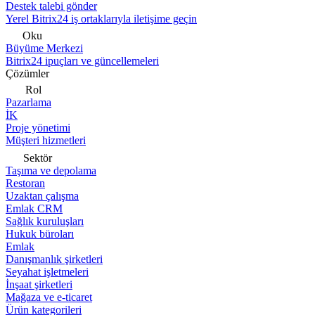
Destek talebi gönder
Yerel Bitrix24 iş ortaklarıyla iletişime geçin
Oku
Büyüme Merkezi
Bitrix24 ipuçları ve güncellemeleri
Çözümler
Rol
Pazarlama
İK
Proje yönetimi
Müşteri hizmetleri
Sektör
Taşıma ve depolama
Restoran
Uzaktan çalışma
Emlak CRM
Sağlık kuruluşları
Hukuk büroları
Emlak
Danışmanlık şirketleri
Seyahat işletmeleri
İnşaat şirketleri
Mağaza ve e-ticaret
Ürün kategorileri