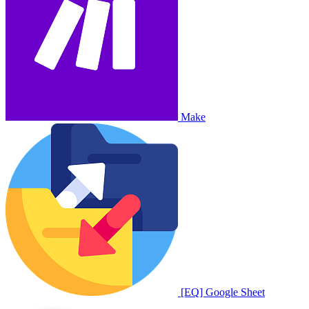
Make
[EQ] Google Sheet