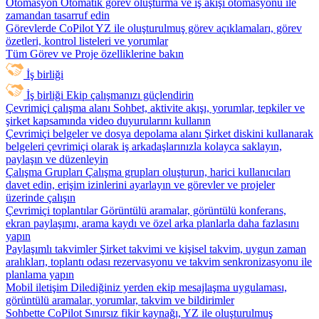
Otomasyon
Otomatik görev oluşturma ve iş akışı otomasyonu ile
zamandan tasarruf edin
Görevlerde CoPilot
YZ ile oluşturulmuş görev açıklamaları, görev
özetleri, kontrol listeleri ve yorumlar
Tüm Görev ve Proje özelliklerine bakın
İş birliği
İş birliği
Ekip çalışmanızı güçlendirin
Çevrimiçi çalışma alanı
Sohbet, aktivite akışı, yorumlar, tepkiler ve
şirket kapsamında video duyurularını kullanın
Çevrimiçi belgeler ve dosya depolama alanı
Şirket diskini kullanarak
belgeleri çevrimiçi olarak iş arkadaşlarınızla kolayca saklayın,
paylaşın ve düzenleyin
Çalışma Grupları
Çalışma grupları oluşturun, harici kullanıcıları
davet edin, erişim izinlerini ayarlayın ve görevler ve projeler
üzerinde çalışın
Çevrimiçi toplantılar
Görüntülü aramalar, görüntülü konferans,
ekran paylaşımı, arama kaydı ve özel arka planlarla daha fazlasını
yapın
Paylaşımlı takvimler
Şirket takvimi ve kişisel takvim, uygun zaman
aralıkları, toplantı odası rezervasyonu ve takvim senkronizasyonu ile
planlama yapın
Mobil iletişim
Dilediğiniz yerden ekip mesajlaşma uygulaması,
görüntülü aramalar, yorumlar, takvim ve bildirimler
Sohbette CoPilot
Sınırsız fikir kaynağı, YZ ile oluşturulmuş