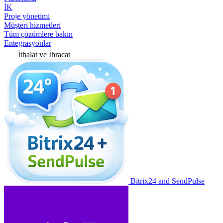
İK
Proje yönetimi
Müşteri hizmetleri
Tüm çözümlere bakın
Entegrasyonlar
İthalat ve İhracat
Bitrix24 and SendPulse