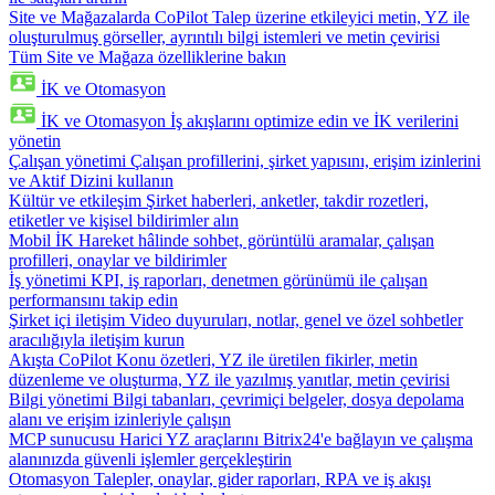
Site ve Mağazalarda CoPilot
Talep üzerine etkileyici metin, YZ ile
oluşturulmuş görseller, ayrıntılı bilgi istemleri ve metin çevirisi
Tüm Site ve Mağaza özelliklerine bakın
İK ve Otomasyon
İK ve Otomasyon
İş akışlarını optimize edin ve İK verilerini
yönetin
Çalışan yönetimi
Çalışan profillerini, şirket yapısını, erişim izinlerini
ve Aktif Dizini kullanın
Kültür ve etkileşim
Şirket haberleri, anketler, takdir rozetleri,
etiketler ve kişisel bildirimler alın
Mobil İK
Hareket hâlinde sohbet, görüntülü aramalar, çalışan
profilleri, onaylar ve bildirimler
İş yönetimi
KPI, iş raporları, denetmen görünümü ile çalışan
performansını takip edin
Şirket içi iletişim
Video duyuruları, notlar, genel ve özel sohbetler
aracılığıyla iletişim kurun
Akışta CoPilot
Konu özetleri, YZ ile üretilen fikirler, metin
düzenleme ve oluşturma, YZ ile yazılmış yanıtlar, metin çevirisi
Bilgi yönetimi
Bilgi tabanları, çevrimiçi belgeler, dosya depolama
alanı ve erişim izinleriyle çalışın
MCP sunucusu
Harici YZ araçlarını Bitrix24'e bağlayın ve çalışma
alanınızda güvenli işlemler gerçekleştirin
Otomasyon
Talepler, onaylar, gider raporları, RPA ve iş akışı