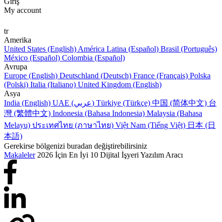
Giriş
My account
tr
Amerika
United States (English)
América Latina (Español)
Brasil (Português)
México (Español)
Colombia (Español)
Avrupa
Europe (English)
Deutschland (Deutsch)
France (Français)
Polska
(Polski)
Italia (Italiano)
United Kingdom (English)
Asya
India (English)
UAE (عربي)
Türkiye (Türkçe)
中国 (简体中文)
台
灣 (繁體中文)
Indonesia (Bahasa Indonesia)
Malaysia (Bahasa
Melayu)
ประเทศไทย (ภาษาไทย)
Việt Nam (Tiếng Việt)
日本 (日
本語)
Gerekirse bölgenizi buradan değiştirebilirsiniz
Makaleler
2026 İçin En İyi 10 Dijital İşyeri Yazılım Aracı