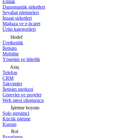
Emlak
Danışmanlık şirketleri
Seyahat işletmeleri
İnşaat şirketleri
Mağaza ve e-ticaret
Ürün kategorileri
Hedef
Üretkenlik
İletişim
Mobilite
Yönetim ve liderlik
Araç
Telefon
CRM
Takvimler
İletişim merkezi
Görevler ve projeler
Web sitesi oluşturucu
İşletme boyutu
Solo girişimci
Küçük işletme
Kurum
Rol
Pazarlama