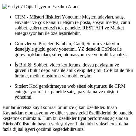
CRM - Müşteri İlişkileri Yönetimi: Müşteri adayları, satış,
envanter ve çok kanallı iletişim (e-posta, sosyal medya, canlı
sohbet, çağrı merkezi) tek panelde. REST API ve Market
entegrasyonları ile özelleştirilebilir.
Görevler ve Projeler: Kanban, Gantt, Scrum ve takvim
desteğiyle güçlü görev yönetimi. YZ destekli CoPilot ile
görev açıklamaları, süreç otomasyonu ve verimlilik analizi.
İş Birliği: Sohbet, video konferans, dosya paylaşımı ve
güvenli bulut depolama ile anlık ekip iletişimi. CoPilot ile fikir
üretme, metin oluşturma ve mobil erişim.
Siteler: Kod gerektirmeyen web sitesi oluşturucu ile CRM
entegrasyonu. Tek panelde satış, pazarlama ve müşteri
yönetimi.
Bunlar ücretsiz kayıt sonrası önünüze çıkan özellikler. İnsan
Kaynakları otomasyonu ve diğer yapay zekâ özelliklerini de panelde
keşfetmek mümkün. Tüm bu özellikler fiyat performans açısından
Bitrix24'ü listenin başına yerleştiriyor. Paketinizi yükselterek daha
fazla dijital işyeri çözümü keşfedebilirsiniz.