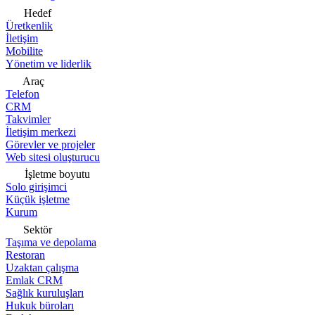
Hedef
Üretkenlik
İletişim
Mobilite
Yönetim ve liderlik
Araç
Telefon
CRM
Takvimler
İletişim merkezi
Görevler ve projeler
Web sitesi oluşturucu
İşletme boyutu
Solo girişimci
Küçük işletme
Kurum
Sektör
Taşıma ve depolama
Restoran
Uzaktan çalışma
Emlak CRM
Sağlık kuruluşları
Hukuk büroları