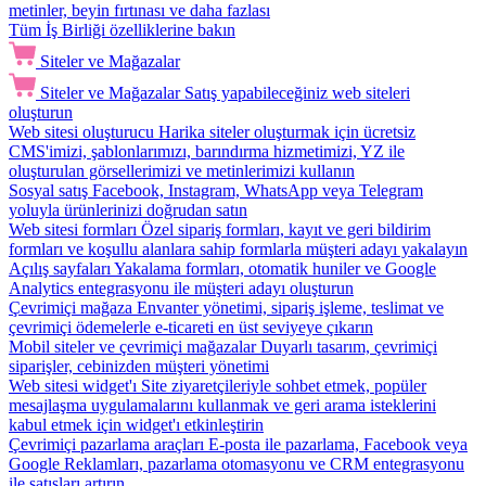
metinler, beyin fırtınası ve daha fazlası
Tüm İş Birliği özelliklerine bakın
Siteler ve Mağazalar
Siteler ve Mağazalar
Satış yapabileceğiniz web siteleri
oluşturun
Web sitesi oluşturucu
Harika siteler oluşturmak için ücretsiz
CMS'imizi, şablonlarımızı, barındırma hizmetimizi, YZ ile
oluşturulan görsellerimizi ve metinlerimizi kullanın
Sosyal satış
Facebook, Instagram, WhatsApp veya Telegram
yoluyla ürünlerinizi doğrudan satın
Web sitesi formları
Özel sipariş formları, kayıt ve geri bildirim
formları ve koşullu alanlara sahip formlarla müşteri adayı yakalayın
Açılış sayfaları
Yakalama formları, otomatik huniler ve Google
Analytics entegrasyonu ile müşteri adayı oluşturun
Çevrimiçi mağaza
Envanter yönetimi, sipariş işleme, teslimat ve
çevrimiçi ödemelerle e-ticareti en üst seviyeye çıkarın
Mobil siteler ve çevrimiçi mağazalar
Duyarlı tasarım, çevrimiçi
siparişler, cebinizden müşteri yönetimi
Web sitesi widget'ı
Site ziyaretçileriyle sohbet etmek, popüler
mesajlaşma uygulamalarını kullanmak ve geri arama isteklerini
kabul etmek için widget'ı etkinleştirin
Çevrimiçi pazarlama araçları
E-posta ile pazarlama, Facebook veya
Google Reklamları, pazarlama otomasyonu ve CRM entegrasyonu
ile satışları artırın