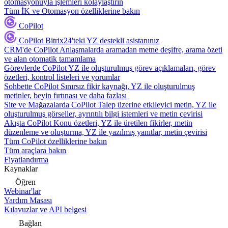
otomasyonuyla işlemleri kolaylaştırın
Tüm İK ve Otomasyon özelliklerine bakın
CoPilot
CoPilot
Bitrix24'teki YZ destekli asistanınız
CRM'de CoPilot
Anlaşmalarda aramadan metne deşifre, arama özeti
ve alan otomatik tamamlama
Görevlerde CoPilot
YZ ile oluşturulmuş görev açıklamaları, görev
özetleri, kontrol listeleri ve yorumlar
Sohbette CoPilot
Sınırsız fikir kaynağı, YZ ile oluşturulmuş
metinler, beyin fırtınası ve daha fazlası
Site ve Mağazalarda CoPilot
Talep üzerine etkileyici metin, YZ ile
oluşturulmuş görseller, ayrıntılı bilgi istemleri ve metin çevirisi
Akışta CoPilot
Konu özetleri, YZ ile üretilen fikirler, metin
düzenleme ve oluşturma, YZ ile yazılmış yanıtlar, metin çevirisi
Tüm CoPilot özelliklerine bakın
Tüm araçlara bakın
Fiyatlandırma
Kaynaklar
Öğren
Webinar'lar
Yardım Masası
Kılavuzlar ve API belgesi
Bağlan