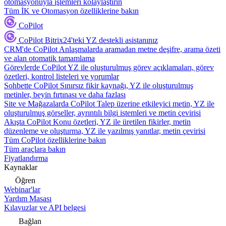
otomasyonuyla işlemleri kolaylaştırın
Tüm İK ve Otomasyon özelliklerine bakın
CoPilot
CoPilot
Bitrix24'teki YZ destekli asistanınız
CRM'de CoPilot
Anlaşmalarda aramadan metne deşifre, arama özeti
ve alan otomatik tamamlama
Görevlerde CoPilot
YZ ile oluşturulmuş görev açıklamaları, görev
özetleri, kontrol listeleri ve yorumlar
Sohbette CoPilot
Sınırsız fikir kaynağı, YZ ile oluşturulmuş
metinler, beyin fırtınası ve daha fazlası
Site ve Mağazalarda CoPilot
Talep üzerine etkileyici metin, YZ ile
oluşturulmuş görseller, ayrıntılı bilgi istemleri ve metin çevirisi
Akışta CoPilot
Konu özetleri, YZ ile üretilen fikirler, metin
düzenleme ve oluşturma, YZ ile yazılmış yanıtlar, metin çevirisi
Tüm CoPilot özelliklerine bakın
Tüm araçlara bakın
Fiyatlandırma
Kaynaklar
Öğren
Webinar'lar
Yardım Masası
Kılavuzlar ve API belgesi
Bağlan