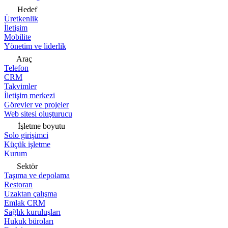
Hedef
Üretkenlik
İletişim
Mobilite
Yönetim ve liderlik
Araç
Telefon
CRM
Takvimler
İletişim merkezi
Görevler ve projeler
Web sitesi oluşturucu
İşletme boyutu
Solo girişimci
Küçük işletme
Kurum
Sektör
Taşıma ve depolama
Restoran
Uzaktan çalışma
Emlak CRM
Sağlık kuruluşları
Hukuk büroları