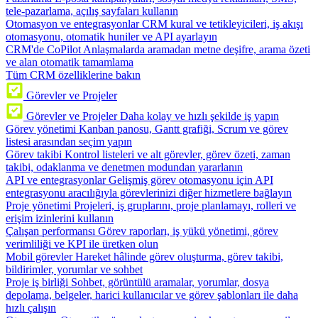
tele-pazarlama, açılış sayfaları kullanın
Otomasyon ve entegrasyonlar
CRM kural ve tetikleyicileri, iş akışı
otomasyonu, otomatik huniler ve API ayarlayın
CRM'de CoPilot
Anlaşmalarda aramadan metne deşifre, arama özeti
ve alan otomatik tamamlama
Tüm CRM özelliklerine bakın
Görevler ve Projeler
Görevler ve Projeler
Daha kolay ve hızlı şekilde iş yapın
Görev yönetimi
Kanban panosu, Gantt grafiği, Scrum ve görev
listesi arasından seçim yapın
Görev takibi
Kontrol listeleri ve alt görevler, görev özeti, zaman
takibi, odaklanma ve denetmen modundan yararlanın
API ve entegrasyonlar
Gelişmiş görev otomasyonu için API
entegrasyonu aracılığıyla görevlerinizi diğer hizmetlere bağlayın
Proje yönetimi
Projeleri, iş gruplarını, proje planlamayı, rolleri ve
erişim izinlerini kullanın
Çalışan performansı
Görev raporları, iş yükü yönetimi, görev
verimliliği ve KPI ile üretken olun
Mobil görevler
Hareket hâlinde görev oluşturma, görev takibi,
bildirimler, yorumlar ve sohbet
Proje iş birliği
Sohbet, görüntülü aramalar, yorumlar, dosya
depolama, belgeler, harici kullanıcılar ve görev şablonları ile daha
hızlı çalışın