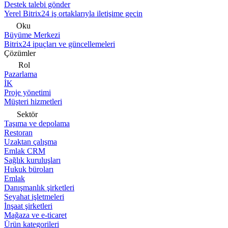
Destek talebi gönder
Yerel Bitrix24 iş ortaklarıyla iletişime geçin
Oku
Büyüme Merkezi
Bitrix24 ipuçları ve güncellemeleri
Çözümler
Rol
Pazarlama
İK
Proje yönetimi
Müşteri hizmetleri
Sektör
Taşıma ve depolama
Restoran
Uzaktan çalışma
Emlak CRM
Sağlık kuruluşları
Hukuk büroları
Emlak
Danışmanlık şirketleri
Seyahat işletmeleri
İnşaat şirketleri
Mağaza ve e-ticaret
Ürün kategorileri