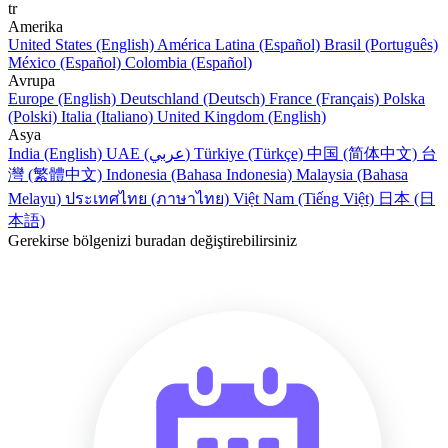
tr
Amerika
United States (English)
América Latina (Español)
Brasil (Português)
México (Español)
Colombia (Español)
Avrupa
Europe (English)
Deutschland (Deutsch)
France (Français)
Polska
(Polski)
Italia (Italiano)
United Kingdom (English)
Asya
India (English)
UAE (عربي)
Türkiye (Türkçe)
中国 (简体中文)
台
灣 (繁體中文)
Indonesia (Bahasa Indonesia)
Malaysia (Bahasa
Melayu)
ประเทศไทย (ภาษาไทย)
Việt Nam (Tiếng Việt)
日本 (日
本語)
Gerekirse bölgenizi buradan değiştirebilirsiniz