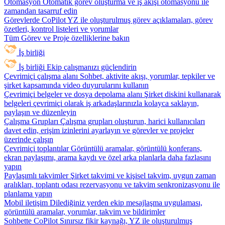
Otomasyon
Otomatik görev oluşturma ve iş akışı otomasyonu ile
zamandan tasarruf edin
Görevlerde CoPilot
YZ ile oluşturulmuş görev açıklamaları, görev
özetleri, kontrol listeleri ve yorumlar
Tüm Görev ve Proje özelliklerine bakın
İş birliği
İş birliği
Ekip çalışmanızı güçlendirin
Çevrimiçi çalışma alanı
Sohbet, aktivite akışı, yorumlar, tepkiler ve
şirket kapsamında video duyurularını kullanın
Çevrimiçi belgeler ve dosya depolama alanı
Şirket diskini kullanarak
belgeleri çevrimiçi olarak iş arkadaşlarınızla kolayca saklayın,
paylaşın ve düzenleyin
Çalışma Grupları
Çalışma grupları oluşturun, harici kullanıcıları
davet edin, erişim izinlerini ayarlayın ve görevler ve projeler
üzerinde çalışın
Çevrimiçi toplantılar
Görüntülü aramalar, görüntülü konferans,
ekran paylaşımı, arama kaydı ve özel arka planlarla daha fazlasını
yapın
Paylaşımlı takvimler
Şirket takvimi ve kişisel takvim, uygun zaman
aralıkları, toplantı odası rezervasyonu ve takvim senkronizasyonu ile
planlama yapın
Mobil iletişim
Dilediğiniz yerden ekip mesajlaşma uygulaması,
görüntülü aramalar, yorumlar, takvim ve bildirimler
Sohbette CoPilot
Sınırsız fikir kaynağı, YZ ile oluşturulmuş