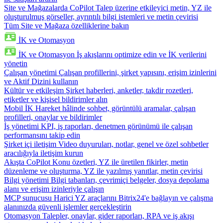
Site ve Mağazalarda CoPilot
Talep üzerine etkileyici metin, YZ ile
oluşturulmuş görseller, ayrıntılı bilgi istemleri ve metin çevirisi
Tüm Site ve Mağaza özelliklerine bakın
İK ve Otomasyon
İK ve Otomasyon
İş akışlarını optimize edin ve İK verilerini
yönetin
Çalışan yönetimi
Çalışan profillerini, şirket yapısını, erişim izinlerini
ve Aktif Dizini kullanın
Kültür ve etkileşim
Şirket haberleri, anketler, takdir rozetleri,
etiketler ve kişisel bildirimler alın
Mobil İK
Hareket hâlinde sohbet, görüntülü aramalar, çalışan
profilleri, onaylar ve bildirimler
İş yönetimi
KPI, iş raporları, denetmen görünümü ile çalışan
performansını takip edin
Şirket içi iletişim
Video duyuruları, notlar, genel ve özel sohbetler
aracılığıyla iletişim kurun
Akışta CoPilot
Konu özetleri, YZ ile üretilen fikirler, metin
düzenleme ve oluşturma, YZ ile yazılmış yanıtlar, metin çevirisi
Bilgi yönetimi
Bilgi tabanları, çevrimiçi belgeler, dosya depolama
alanı ve erişim izinleriyle çalışın
MCP sunucusu
Harici YZ araçlarını Bitrix24'e bağlayın ve çalışma
alanınızda güvenli işlemler gerçekleştirin
Otomasyon
Talepler, onaylar, gider raporları, RPA ve iş akışı