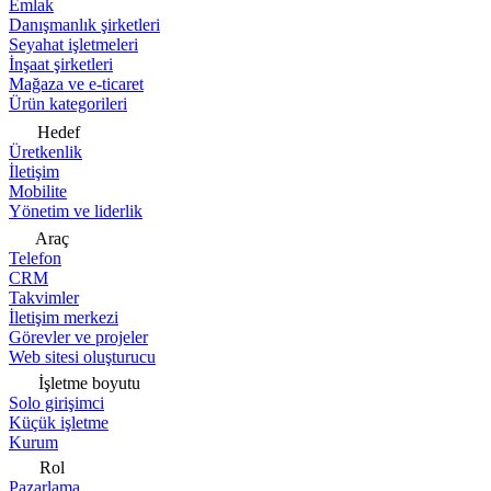
Emlak
Danışmanlık şirketleri
Seyahat işletmeleri
İnşaat şirketleri
Mağaza ve e-ticaret
Ürün kategorileri
Hedef
Üretkenlik
İletişim
Mobilite
Yönetim ve liderlik
Araç
Telefon
CRM
Takvimler
İletişim merkezi
Görevler ve projeler
Web sitesi oluşturucu
İşletme boyutu
Solo girişimci
Küçük işletme
Kurum
Rol
Pazarlama