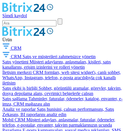
Şi̇mdi̇ kaydol
Ürün
CRM
CRM
Satış ve müşterileri zahmetsizce yönetin
Satış yönetimi
Müşteri adaylarını, anlaşmaları, kişileri, satış
kanallarını, erişim izinlerini ve rolleri yönetin
İletişim merkezi
CRM formları, web sitesi widget'ı, canlı sohbet,
WhatsApp, Instagram, telefon, e-posta aracılığıyla çok kanallı
iletişim
Satış ekibi iş birliği
Sohbet, görüntülü aramalar, görevler, takvim,
dosya depolama alanı, çevrimiçi belgelerle çalışın
Satış sağlama
Tahminler, faturalar, ödemeler, katalog, envanter, e-
imza, CRM mağazası alın
Analiz ve raporlar
Satış hunisini, çalışan performansını, Satış
Zekasını, BI raporlarını analiz edin
Mobil CRM
Müşteri adayları, anlaşmalar, faturalar, ödemeler,
telefon, e-postalar, envanter, takvim parmaklarınızın ucunda
Pazarlama
E-posta kampanyaları, sosyal medya reklamları, SMS,