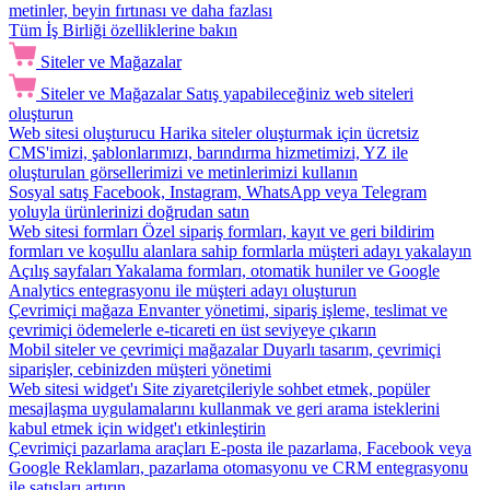
metinler, beyin fırtınası ve daha fazlası
Tüm İş Birliği özelliklerine bakın
Siteler ve Mağazalar
Siteler ve Mağazalar
Satış yapabileceğiniz web siteleri
oluşturun
Web sitesi oluşturucu
Harika siteler oluşturmak için ücretsiz
CMS'imizi, şablonlarımızı, barındırma hizmetimizi, YZ ile
oluşturulan görsellerimizi ve metinlerimizi kullanın
Sosyal satış
Facebook, Instagram, WhatsApp veya Telegram
yoluyla ürünlerinizi doğrudan satın
Web sitesi formları
Özel sipariş formları, kayıt ve geri bildirim
formları ve koşullu alanlara sahip formlarla müşteri adayı yakalayın
Açılış sayfaları
Yakalama formları, otomatik huniler ve Google
Analytics entegrasyonu ile müşteri adayı oluşturun
Çevrimiçi mağaza
Envanter yönetimi, sipariş işleme, teslimat ve
çevrimiçi ödemelerle e-ticareti en üst seviyeye çıkarın
Mobil siteler ve çevrimiçi mağazalar
Duyarlı tasarım, çevrimiçi
siparişler, cebinizden müşteri yönetimi
Web sitesi widget'ı
Site ziyaretçileriyle sohbet etmek, popüler
mesajlaşma uygulamalarını kullanmak ve geri arama isteklerini
kabul etmek için widget'ı etkinleştirin
Çevrimiçi pazarlama araçları
E-posta ile pazarlama, Facebook veya
Google Reklamları, pazarlama otomasyonu ve CRM entegrasyonu
ile satışları artırın