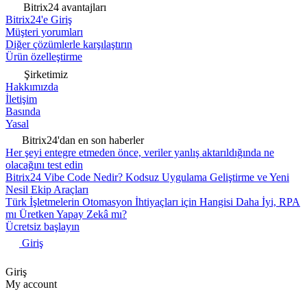
Bitrix24 avantajları
Bitrix24'e Giriş
Müşteri yorumları
Diğer çözümlerle karşılaştırın
Ürün özelleştirme
Şirketimiz
Hakkımızda
İletişim
Basında
Yasal
Bitrix24'dan en son haberler
Her şeyi entegre etmeden önce, veriler yanlış aktarıldığında ne
olacağını test edin
Bitrix24 Vibe Code Nedir? Kodsuz Uygulama Geliştirme ve Yeni
Nesil Ekip Araçları
Türk İşletmelerin Otomasyon İhtiyaçları için Hangisi Daha İyi, RPA
mı Üretken Yapay Zekâ mı?
Ücretsiz başlayın
Giriş
Giriş
My account