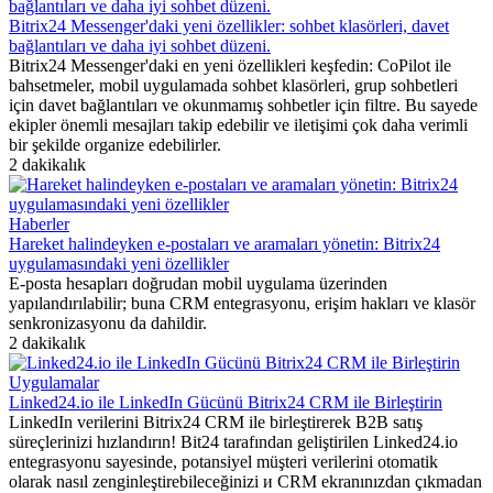
Bitrix24 Messenger'daki yeni özellikler: sohbet klasörleri, davet
bağlantıları ve daha iyi sohbet düzeni.
Bitrix24 Messenger'daki en yeni özellikleri keşfedin: CoPilot ile
bahsetmeler, mobil uygulamada sohbet klasörleri, grup sohbetleri
için davet bağlantıları ve okunmamış sohbetler için filtre. Bu sayede
ekipler önemli mesajları takip edebilir ve iletişimi çok daha verimli
bir şekilde organize edebilirler.
2 dakikalık
Haberler
Hareket halindeyken e-postaları ve aramaları yönetin: Bitrix24
uygulamasındaki yeni özellikler
E-posta hesapları doğrudan mobil uygulama üzerinden
yapılandırılabilir; buna CRM entegrasyonu, erişim hakları ve klasör
senkronizasyonu da dahildir.
2 dakikalık
Uygulamalar
Linked24.io ile LinkedIn Gücünü Bitrix24 CRM ile Birleştirin
LinkedIn verilerini Bitrix24 CRM ile birleştirerek B2B satış
süreçlerinizi hızlandırın! Bit24 tarafından geliştirilen Linked24.io
entegrasyonu sayesinde, potansiyel müşteri verilerini otomatik
olarak nasıl zenginleştirebileceğinizi и CRM ekranınızdan çıkmadan