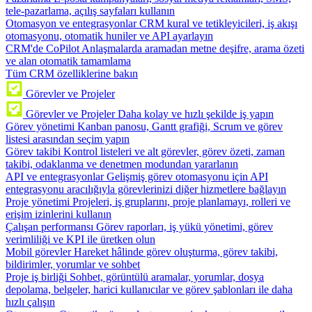
tele-pazarlama, açılış sayfaları kullanın
Otomasyon ve entegrasyonlar
CRM kural ve tetikleyicileri, iş akışı
otomasyonu, otomatik huniler ve API ayarlayın
CRM'de CoPilot
Anlaşmalarda aramadan metne deşifre, arama özeti
ve alan otomatik tamamlama
Tüm CRM özelliklerine bakın
Görevler ve Projeler
Görevler ve Projeler
Daha kolay ve hızlı şekilde iş yapın
Görev yönetimi
Kanban panosu, Gantt grafiği, Scrum ve görev
listesi arasından seçim yapın
Görev takibi
Kontrol listeleri ve alt görevler, görev özeti, zaman
takibi, odaklanma ve denetmen modundan yararlanın
API ve entegrasyonlar
Gelişmiş görev otomasyonu için API
entegrasyonu aracılığıyla görevlerinizi diğer hizmetlere bağlayın
Proje yönetimi
Projeleri, iş gruplarını, proje planlamayı, rolleri ve
erişim izinlerini kullanın
Çalışan performansı
Görev raporları, iş yükü yönetimi, görev
verimliliği ve KPI ile üretken olun
Mobil görevler
Hareket hâlinde görev oluşturma, görev takibi,
bildirimler, yorumlar ve sohbet
Proje iş birliği
Sohbet, görüntülü aramalar, yorumlar, dosya
depolama, belgeler, harici kullanıcılar ve görev şablonları ile daha
hızlı çalışın