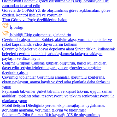
Otomasyon
Otomatik görev oluşturma ve iş akışı otomasyonu ile
zamandan tasarruf edin
Görevlerde CoPilot
YZ ile oluşturulmuş görev açıklamaları, görev
özetleri, kontrol listeleri ve yorumlar
Tüm Görev ve Proje özelliklerine bakın
İş birliği
İş birliği
Ekip çalışmanızı güçlendirin
Çevrimiçi çalışma alanı
Sohbet, aktivite akışı, yorumlar, tepkiler ve
şirket kapsamında video duyurularını kullanın
Çevrimiçi belgeler ve dosya depolama alanı
Şirket diskini kullanarak
belgeleri çevrimiçi olarak iş arkadaşlarınızla kolayca saklayın,
paylaşın ve düzenleyin
Çalışma Grupları
Çalışma grupları oluşturun, harici kullanıcıları
davet edin, erişim izinlerini ayarlayın ve görevler ve projeler
üzerinde çalışın
Çevrimiçi toplantılar
Görüntülü aramalar, görüntülü konferans,
ekran paylaşımı, arama kaydı ve özel arka planlarla daha fazlasını
yapın
Paylaşımlı takvimler
Şirket takvimi ve kişisel takvim, uygun zaman
aralıkları, toplantı odası rezervasyonu ve takvim senkronizasyonu ile
planlama yapın
Mobil iletişim
Dilediğiniz yerden ekip mesajlaşma uygulaması,
görüntülü aramalar, yorumlar, takvim ve bildirimler
Sohbette CoPilot
Sınırsız fikir kaynağı, YZ ile oluşturulmuş