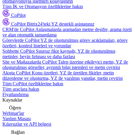
otomasyonuyla işlemleri kolaylaştırın
Tüm İK ve Otomasyon özelliklerine bakın
CoPilot
CoPilot
Bitrix24'teki YZ destekli asistanınız
CRM'de CoPilot
Anlaşmalarda aramadan metne deşifre, arama özeti
ve alan otomatik tamamlama
Görevlerde CoPilot
YZ ile oluşturulmuş görev açıklamaları, görev
özetleri, kontrol listeleri ve yorumlar
Sohbette CoPilot
Sınırsız fikir kaynağı, YZ ile oluşturulmuş
metinler, beyin fırtınası ve daha fazlası
Site ve Mağazalarda CoPilot
Talep üzerine etkileyici metin, YZ ile
oluşturulmuş görseller, ayrıntılı bilgi istemleri ve metin çevirisi
Akışta CoPilot
Konu özetleri, YZ ile üretilen fikirler, metin
düzenleme ve oluşturma, YZ ile yazılmış yanıtlar, metin çevirisi
Tüm CoPilot özelliklerine bakın
Tüm araçlara bakın
Fiyatlandırma
Kaynaklar
Öğren
Webinar'lar
Yardım Masası
Kılavuzlar ve API belgesi
Bağlan