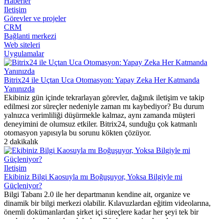
Haberler
Iletişim
Görevler ve projeler
CRM
Bağlanti merkezi
Web siteleri
Uygulamalar
Bitrix24 ile Uçtan Uca Otomasyon: Yapay Zeka Her Katmanda
Yanınızda
Ekibiniz gün içinde tekrarlayan görevler, dağınık iletişim ve takip
edilmesi zor süreçler nedeniyle zaman mı kaybediyor? Bu durum
yalnızca verimliliği düşürmekle kalmaz, aynı zamanda müşteri
deneyimini de olumsuz etkiler. Bitrix24, sunduğu çok katmanlı
otomasyon yapısıyla bu sorunu kökten çözüyor.
2 dakikalık
Iletişim
Ekibiniz Bilgi Kaosuyla mı Boğuşuyor, Yoksa Bilgiyle mi
Güçleniyor?
Bilgi Tabanı 2.0 ile her departmanın kendine ait, organize ve
dinamik bir bilgi merkezi olabilir. Kılavuzlardan eğitim videolarına,
önemli dokümanlardan şirket içi süreçlere kadar her şeyi tek bir