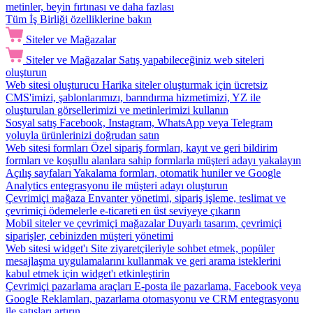
metinler, beyin fırtınası ve daha fazlası
Tüm İş Birliği özelliklerine bakın
Siteler ve Mağazalar
Siteler ve Mağazalar
Satış yapabileceğiniz web siteleri
oluşturun
Web sitesi oluşturucu
Harika siteler oluşturmak için ücretsiz
CMS'imizi, şablonlarımızı, barındırma hizmetimizi, YZ ile
oluşturulan görsellerimizi ve metinlerimizi kullanın
Sosyal satış
Facebook, Instagram, WhatsApp veya Telegram
yoluyla ürünlerinizi doğrudan satın
Web sitesi formları
Özel sipariş formları, kayıt ve geri bildirim
formları ve koşullu alanlara sahip formlarla müşteri adayı yakalayın
Açılış sayfaları
Yakalama formları, otomatik huniler ve Google
Analytics entegrasyonu ile müşteri adayı oluşturun
Çevrimiçi mağaza
Envanter yönetimi, sipariş işleme, teslimat ve
çevrimiçi ödemelerle e-ticareti en üst seviyeye çıkarın
Mobil siteler ve çevrimiçi mağazalar
Duyarlı tasarım, çevrimiçi
siparişler, cebinizden müşteri yönetimi
Web sitesi widget'ı
Site ziyaretçileriyle sohbet etmek, popüler
mesajlaşma uygulamalarını kullanmak ve geri arama isteklerini
kabul etmek için widget'ı etkinleştirin
Çevrimiçi pazarlama araçları
E-posta ile pazarlama, Facebook veya
Google Reklamları, pazarlama otomasyonu ve CRM entegrasyonu
ile satışları artırın