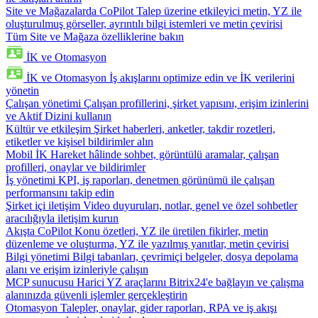
Site ve Mağazalarda CoPilot
Talep üzerine etkileyici metin, YZ ile
oluşturulmuş görseller, ayrıntılı bilgi istemleri ve metin çevirisi
Tüm Site ve Mağaza özelliklerine bakın
İK ve Otomasyon
İK ve Otomasyon
İş akışlarını optimize edin ve İK verilerini
yönetin
Çalışan yönetimi
Çalışan profillerini, şirket yapısını, erişim izinlerini
ve Aktif Dizini kullanın
Kültür ve etkileşim
Şirket haberleri, anketler, takdir rozetleri,
etiketler ve kişisel bildirimler alın
Mobil İK
Hareket hâlinde sohbet, görüntülü aramalar, çalışan
profilleri, onaylar ve bildirimler
İş yönetimi
KPI, iş raporları, denetmen görünümü ile çalışan
performansını takip edin
Şirket içi iletişim
Video duyuruları, notlar, genel ve özel sohbetler
aracılığıyla iletişim kurun
Akışta CoPilot
Konu özetleri, YZ ile üretilen fikirler, metin
düzenleme ve oluşturma, YZ ile yazılmış yanıtlar, metin çevirisi
Bilgi yönetimi
Bilgi tabanları, çevrimiçi belgeler, dosya depolama
alanı ve erişim izinleriyle çalışın
MCP sunucusu
Harici YZ araçlarını Bitrix24'e bağlayın ve çalışma
alanınızda güvenli işlemler gerçekleştirin
Otomasyon
Talepler, onaylar, gider raporları, RPA ve iş akışı