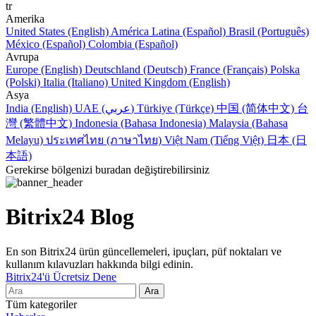
tr
Amerika
United States (English)
América Latina (Español)
Brasil (Português)
México (Español)
Colombia (Español)
Avrupa
Europe (English)
Deutschland (Deutsch)
France (Français)
Polska
(Polski)
Italia (Italiano)
United Kingdom (English)
Asya
India (English)
UAE (عربي)
Türkiye (Türkçe)
中国 (简体中文)
台
灣 (繁體中文)
Indonesia (Bahasa Indonesia)
Malaysia (Bahasa
Melayu)
ประเทศไทย (ภาษาไทย)
Việt Nam (Tiếng Việt)
日本 (日
本語)
Gerekirse bölgenizi buradan değiştirebilirsiniz
Bitrix24 Blog
En son Bitrix24 ürün güncellemeleri, ipuçları, püf noktaları ve
kullanım kılavuzları hakkında bilgi edinin.
Bitrix24'ü Ücretsiz Dene
Tüm kategoriler