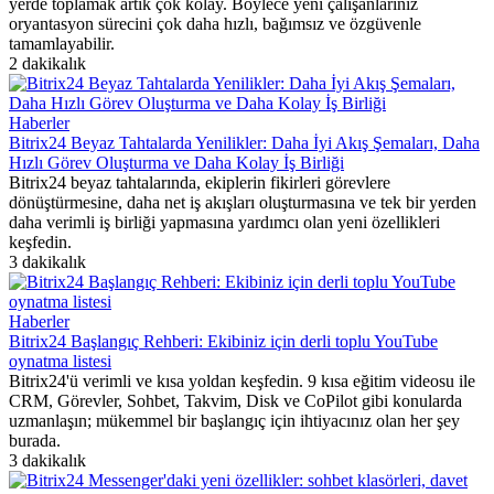
yerde toplamak artık çok kolay. Böylece yeni çalışanlarınız
oryantasyon sürecini çok daha hızlı, bağımsız ve özgüvenle
tamamlayabilir.
2 dakikalık
Haberler
Bitrix24 Beyaz Tahtalarda Yenilikler: Daha İyi Akış Şemaları, Daha
Hızlı Görev Oluşturma ve Daha Kolay İş Birliği
Bitrix24 beyaz tahtalarında, ekiplerin fikirleri görevlere
dönüştürmesine, daha net iş akışları oluşturmasına ve tek bir yerden
daha verimli iş birliği yapmasına yardımcı olan yeni özellikleri
keşfedin.
3 dakikalık
Haberler
Bitrix24 Başlangıç ​​Rehberi: Ekibiniz için derli toplu YouTube
oynatma listesi
Bitrix24'ü verimli ve kısa yoldan keşfedin. 9 kısa eğitim videosu ile
CRM, Görevler, Sohbet, Takvim, Disk ve CoPilot gibi konularda
uzmanlaşın; mükemmel bir başlangıç için ihtiyacınız olan her şey
burada.
3 dakikalık