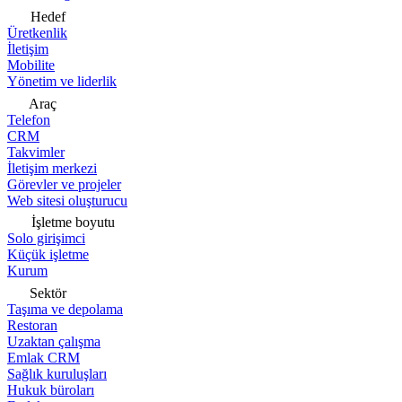
Hedef
Üretkenlik
İletişim
Mobilite
Yönetim ve liderlik
Araç
Telefon
CRM
Takvimler
İletişim merkezi
Görevler ve projeler
Web sitesi oluşturucu
İşletme boyutu
Solo girişimci
Küçük işletme
Kurum
Sektör
Taşıma ve depolama
Restoran
Uzaktan çalışma
Emlak CRM
Sağlık kuruluşları
Hukuk büroları