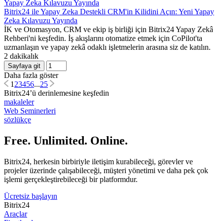
Bitrix24 ile Yapay Zeka Destekli CRM'in Kilidini Açın: Yeni Yapay
Zeka Kılavuzu Yayında
İK ve Otomasyon, CRM ve ekip iş birliği için Bitrix24 Yapay Zekâ
Rehberi'ni keşfedin. İş akışlarını otomatize etmek için CoPilot'ta
uzmanlaşın ve yapay zekâ odaklı işletmelerin arasına siz de katılın.
2 dakikalık
Sayfaya git
Daha fazla göster
1
2
3
4
5
6
...
25
Bitrix24’ü derinlemesine keşfedin
makaleler
Web Seminerleri
sözlükçe
Free. Unlimited. Online.
Bitrix24, herkesin birbiriyle iletişim kurabileceği, görevler ve
projeler üzerinde çalışabileceği, müşteri yönetimi ve daha pek çok
işlemi gerçekleştirebileceği bir platformdur.
Ücretsiz başlayın
Bitrix24
Araçlar