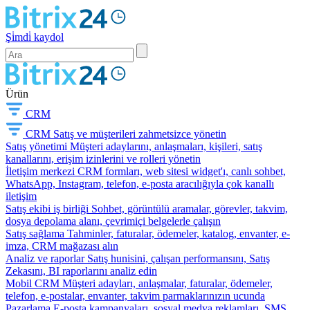
Şi̇mdi̇ kaydol
Ürün
CRM
CRM
Satış ve müşterileri zahmetsizce yönetin
Satış yönetimi
Müşteri adaylarını, anlaşmaları, kişileri, satış
kanallarını, erişim izinlerini ve rolleri yönetin
İletişim merkezi
CRM formları, web sitesi widget'ı, canlı sohbet,
WhatsApp, Instagram, telefon, e-posta aracılığıyla çok kanallı
iletişim
Satış ekibi iş birliği
Sohbet, görüntülü aramalar, görevler, takvim,
dosya depolama alanı, çevrimiçi belgelerle çalışın
Satış sağlama
Tahminler, faturalar, ödemeler, katalog, envanter, e-
imza, CRM mağazası alın
Analiz ve raporlar
Satış hunisini, çalışan performansını, Satış
Zekasını, BI raporlarını analiz edin
Mobil CRM
Müşteri adayları, anlaşmalar, faturalar, ödemeler,
telefon, e-postalar, envanter, takvim parmaklarınızın ucunda
Pazarlama
E-posta kampanyaları, sosyal medya reklamları, SMS,