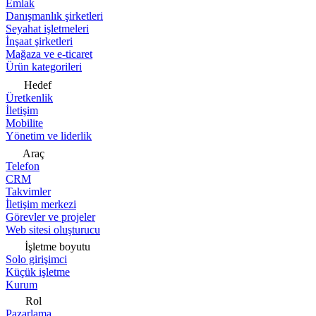
Emlak
Danışmanlık şirketleri
Seyahat işletmeleri
İnşaat şirketleri
Mağaza ve e-ticaret
Ürün kategorileri
Hedef
Üretkenlik
İletişim
Mobilite
Yönetim ve liderlik
Araç
Telefon
CRM
Takvimler
İletişim merkezi
Görevler ve projeler
Web sitesi oluşturucu
İşletme boyutu
Solo girişimci
Küçük işletme
Kurum
Rol
Pazarlama