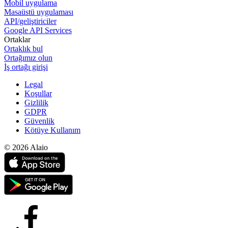
Mobil uygulama
Masaüstü uygulaması
API/geliştiriciler
Google API Services
Ortaklar
Ortaklık bul
Ortağımız olun
İş ortağı girişi
Legal
Koşullar
Gizlilik
GDPR
Güvenlik
Kötüye Kullanım
© 2026 Alaio