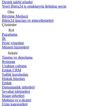
Destek talebi gönder
Yerel Bitrix24 iş ortaklarıyla iletişime geçin
Oku
Büyüme Merkezi
Bitrix24 ipuçları ve güncellemeleri
Çözümler
Rol
Pazarlama
İK
Proje yönetimi
Müşteri hizmetleri
Sektör
Taşıma ve depolama
Restoran
Uzaktan çalışma
Emlak CRM
Sağlık kuruluşları
Hukuk büroları
Emlak
Danışmanlık şirketleri
Seyahat işletmeleri
İnşaat şirketleri
Mağaza ve e-ticaret
Ürün kategorileri