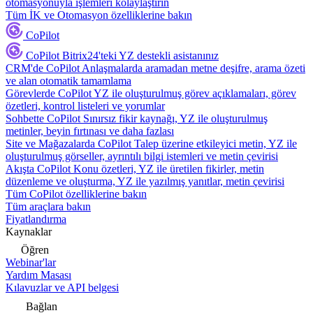
otomasyonuyla işlemleri kolaylaştırın
Tüm İK ve Otomasyon özelliklerine bakın
CoPilot
CoPilot
Bitrix24'teki YZ destekli asistanınız
CRM'de CoPilot
Anlaşmalarda aramadan metne deşifre, arama özeti
ve alan otomatik tamamlama
Görevlerde CoPilot
YZ ile oluşturulmuş görev açıklamaları, görev
özetleri, kontrol listeleri ve yorumlar
Sohbette CoPilot
Sınırsız fikir kaynağı, YZ ile oluşturulmuş
metinler, beyin fırtınası ve daha fazlası
Site ve Mağazalarda CoPilot
Talep üzerine etkileyici metin, YZ ile
oluşturulmuş görseller, ayrıntılı bilgi istemleri ve metin çevirisi
Akışta CoPilot
Konu özetleri, YZ ile üretilen fikirler, metin
düzenleme ve oluşturma, YZ ile yazılmış yanıtlar, metin çevirisi
Tüm CoPilot özelliklerine bakın
Tüm araçlara bakın
Fiyatlandırma
Kaynaklar
Öğren
Webinar'lar
Yardım Masası
Kılavuzlar ve API belgesi
Bağlan