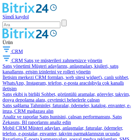
Şi̇mdi̇ kaydol
Ürün
CRM
CRM
Satış ve müşterileri zahmetsizce yönetin
Satış yönetimi
Müşteri adaylarını, anlaşmaları, kişileri, satış
kanallarını, erişim izinlerini ve rolleri yönetin
İletişim merkezi
CRM formları, web sitesi widget'ı, canlı sohbet,
WhatsApp, Instagram, telefon, e-posta aracılığıyla çok kanallı
iletişim
Satış ekibi iş birliği
Sohbet, görüntülü aramalar, görevler, takvim,
dosya depolama alanı, çevrimiçi belgelerle çalışın
Satış sağlama
Tahminler, faturalar, ödemeler, katalog, envanter, e-
imza, CRM mağazası alın
Analiz ve raporlar
Satış hunisini, çalışan performansını, Satış
Zekasını, BI raporlarını analiz edin
Mobil CRM
Müşteri adayları, anlaşmalar, faturalar, ödemeler,
telefon, e-postalar, envanter, takvim parmaklarınızın ucunda
Pazarlama
E-posta kampanyaları, sosyal medya reklamları, SMS,