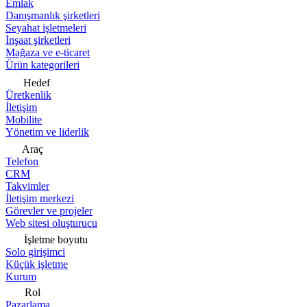
Emlak
Danışmanlık şirketleri
Seyahat işletmeleri
İnşaat şirketleri
Mağaza ve e-ticaret
Ürün kategorileri
Hedef
Üretkenlik
İletişim
Mobilite
Yönetim ve liderlik
Araç
Telefon
CRM
Takvimler
İletişim merkezi
Görevler ve projeler
Web sitesi oluşturucu
İşletme boyutu
Solo girişimci
Küçük işletme
Kurum
Rol
Pazarlama