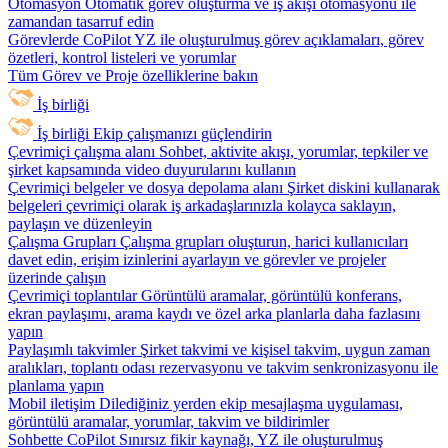
Otomasyon
Otomatik görev oluşturma ve iş akışı otomasyonu ile
zamandan tasarruf edin
Görevlerde CoPilot
YZ ile oluşturulmuş görev açıklamaları, görev
özetleri, kontrol listeleri ve yorumlar
Tüm Görev ve Proje özelliklerine bakın
İş birliği
İş birliği
Ekip çalışmanızı güçlendirin
Çevrimiçi çalışma alanı
Sohbet, aktivite akışı, yorumlar, tepkiler ve
şirket kapsamında video duyurularını kullanın
Çevrimiçi belgeler ve dosya depolama alanı
Şirket diskini kullanarak
belgeleri çevrimiçi olarak iş arkadaşlarınızla kolayca saklayın,
paylaşın ve düzenleyin
Çalışma Grupları
Çalışma grupları oluşturun, harici kullanıcıları
davet edin, erişim izinlerini ayarlayın ve görevler ve projeler
üzerinde çalışın
Çevrimiçi toplantılar
Görüntülü aramalar, görüntülü konferans,
ekran paylaşımı, arama kaydı ve özel arka planlarla daha fazlasını
yapın
Paylaşımlı takvimler
Şirket takvimi ve kişisel takvim, uygun zaman
aralıkları, toplantı odası rezervasyonu ve takvim senkronizasyonu ile
planlama yapın
Mobil iletişim
Dilediğiniz yerden ekip mesajlaşma uygulaması,
görüntülü aramalar, yorumlar, takvim ve bildirimler
Sohbette CoPilot
Sınırsız fikir kaynağı, YZ ile oluşturulmuş