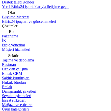
Destek talebi gönder
Yerel Bitrix24 iş ortaklarıyla iletişime geçin
Oku
Büyüme Merkezi
Bitrix24 ipuçları ve güncellemeleri
Çözümler
Rol
Pazarlama
İK
Proje yönetimi
Müşteri hizmetleri
Sektör
Taşıma ve depolama
Restoran
Uzaktan çalışma
Emlak CRM
Sağlık kuruluşları
Hukuk büroları
Emlak
Danışmanlık şirketleri
Seyahat işletmeleri
İnşaat şirketleri
Mağaza ve e-ticaret
Ürün kategorileri