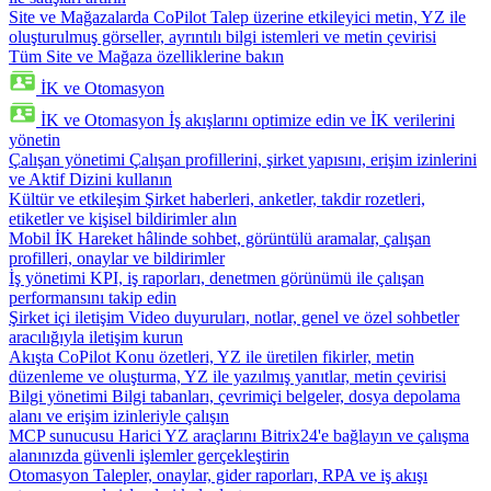
Site ve Mağazalarda CoPilot
Talep üzerine etkileyici metin, YZ ile
oluşturulmuş görseller, ayrıntılı bilgi istemleri ve metin çevirisi
Tüm Site ve Mağaza özelliklerine bakın
İK ve Otomasyon
İK ve Otomasyon
İş akışlarını optimize edin ve İK verilerini
yönetin
Çalışan yönetimi
Çalışan profillerini, şirket yapısını, erişim izinlerini
ve Aktif Dizini kullanın
Kültür ve etkileşim
Şirket haberleri, anketler, takdir rozetleri,
etiketler ve kişisel bildirimler alın
Mobil İK
Hareket hâlinde sohbet, görüntülü aramalar, çalışan
profilleri, onaylar ve bildirimler
İş yönetimi
KPI, iş raporları, denetmen görünümü ile çalışan
performansını takip edin
Şirket içi iletişim
Video duyuruları, notlar, genel ve özel sohbetler
aracılığıyla iletişim kurun
Akışta CoPilot
Konu özetleri, YZ ile üretilen fikirler, metin
düzenleme ve oluşturma, YZ ile yazılmış yanıtlar, metin çevirisi
Bilgi yönetimi
Bilgi tabanları, çevrimiçi belgeler, dosya depolama
alanı ve erişim izinleriyle çalışın
MCP sunucusu
Harici YZ araçlarını Bitrix24'e bağlayın ve çalışma
alanınızda güvenli işlemler gerçekleştirin
Otomasyon
Talepler, onaylar, gider raporları, RPA ve iş akışı