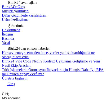
Bitrix24 avantajları
Bitrix24'e Giriş
Müşteri yorumları
Diğer çözümlerle karşılaştırın
Ürün özelleştirme
Şirketimiz
Hakkımızda
İletişim
Basında
Yasal
Bitrix24'dan en son haberler
Her şeyi entegre etmeden önce, veriler yanlış aktarıldığında ne
olacağını test edin
Bitrix24 Vibe Code Nedir? Kodsuz Uygulama Geliştirme ve Yeni
Nesil Ekip Araçları
Türk İşletmelerin Otomasyon İhtiyaçları için Hangisi Daha İyi, RPA
mı Üretken Yapay Zekâ mı?
Ücretsiz başlayın
Giriş
Giriş
My account