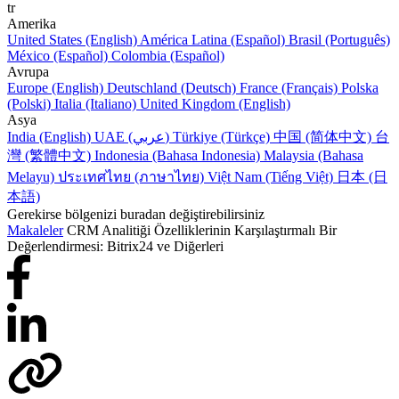
tr
Amerika
United States (English)
América Latina (Español)
Brasil (Português)
México (Español)
Colombia (Español)
Avrupa
Europe (English)
Deutschland (Deutsch)
France (Français)
Polska
(Polski)
Italia (Italiano)
United Kingdom (English)
Asya
India (English)
UAE (عربي)
Türkiye (Türkçe)
中国 (简体中文)
台
灣 (繁體中文)
Indonesia (Bahasa Indonesia)
Malaysia (Bahasa
Melayu)
ประเทศไทย (ภาษาไทย)
Việt Nam (Tiếng Việt)
日本 (日
本語)
Gerekirse bölgenizi buradan değiştirebilirsiniz
Makaleler
CRM Analitiği Özelliklerinin Karşılaştırmalı Bir
Değerlendirmesi: Bitrix24 ve Diğerleri