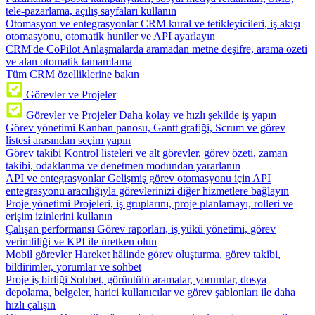
tele-pazarlama, açılış sayfaları kullanın
Otomasyon ve entegrasyonlar
CRM kural ve tetikleyicileri, iş akışı
otomasyonu, otomatik huniler ve API ayarlayın
CRM'de CoPilot
Anlaşmalarda aramadan metne deşifre, arama özeti
ve alan otomatik tamamlama
Tüm CRM özelliklerine bakın
Görevler ve Projeler
Görevler ve Projeler
Daha kolay ve hızlı şekilde iş yapın
Görev yönetimi
Kanban panosu, Gantt grafiği, Scrum ve görev
listesi arasından seçim yapın
Görev takibi
Kontrol listeleri ve alt görevler, görev özeti, zaman
takibi, odaklanma ve denetmen modundan yararlanın
API ve entegrasyonlar
Gelişmiş görev otomasyonu için API
entegrasyonu aracılığıyla görevlerinizi diğer hizmetlere bağlayın
Proje yönetimi
Projeleri, iş gruplarını, proje planlamayı, rolleri ve
erişim izinlerini kullanın
Çalışan performansı
Görev raporları, iş yükü yönetimi, görev
verimliliği ve KPI ile üretken olun
Mobil görevler
Hareket hâlinde görev oluşturma, görev takibi,
bildirimler, yorumlar ve sohbet
Proje iş birliği
Sohbet, görüntülü aramalar, yorumlar, dosya
depolama, belgeler, harici kullanıcılar ve görev şablonları ile daha
hızlı çalışın