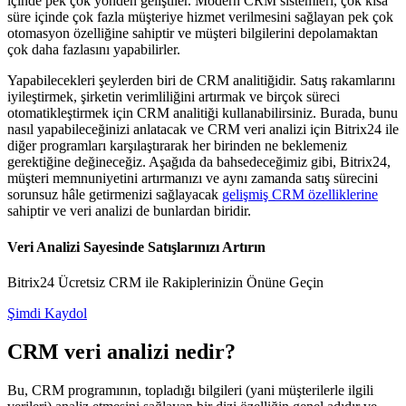
içinde pek çok yönden geliştiler. Modern CRM sistemleri, çok kısa
süre içinde çok fazla müşteriye hizmet verilmesini sağlayan pek çok
otomasyon özelliğine sahiptir ve müşteri bilgilerini depolamaktan
çok daha fazlasını yapabilirler.
Yapabilecekleri şeylerden biri de CRM analitiğidir. Satış rakamlarını
iyileştirmek, şirketin verimliliğini artırmak ve birçok süreci
otomatikleştirmek için CRM analitiği kullanabilirsiniz. Burada, bunu
nasıl yapabileceğinizi anlatacak ve CRM veri analizi için Bitrix24 ile
diğer programları karşılaştırarak her birinden ne beklemeniz
gerektiğine değineceğiz. Aşağıda da bahsedeceğimiz gibi, Bitrix24,
müşteri memnuniyetini artırmanızı ve aynı zamanda satış sürecini
sorunsuz hâle getirmenizi sağlayacak
gelişmiş CRM özelliklerine
sahiptir ve veri analizi de bunlardan biridir.
Veri Analizi Sayesinde Satışlarınızı Artırın
Bitrix24 Ücretsiz CRM ile Rakiplerinizin Önüne Geçin
Şimdi Kaydol
CRM veri analizi nedir?
Bu, CRM programının, topladığı bilgileri (yani müşterilerle ilgili