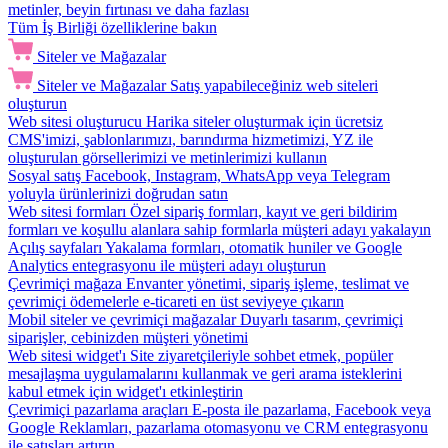
metinler, beyin fırtınası ve daha fazlası
Tüm İş Birliği özelliklerine bakın
Siteler ve Mağazalar
Siteler ve Mağazalar
Satış yapabileceğiniz web siteleri
oluşturun
Web sitesi oluşturucu
Harika siteler oluşturmak için ücretsiz
CMS'imizi, şablonlarımızı, barındırma hizmetimizi, YZ ile
oluşturulan görsellerimizi ve metinlerimizi kullanın
Sosyal satış
Facebook, Instagram, WhatsApp veya Telegram
yoluyla ürünlerinizi doğrudan satın
Web sitesi formları
Özel sipariş formları, kayıt ve geri bildirim
formları ve koşullu alanlara sahip formlarla müşteri adayı yakalayın
Açılış sayfaları
Yakalama formları, otomatik huniler ve Google
Analytics entegrasyonu ile müşteri adayı oluşturun
Çevrimiçi mağaza
Envanter yönetimi, sipariş işleme, teslimat ve
çevrimiçi ödemelerle e-ticareti en üst seviyeye çıkarın
Mobil siteler ve çevrimiçi mağazalar
Duyarlı tasarım, çevrimiçi
siparişler, cebinizden müşteri yönetimi
Web sitesi widget'ı
Site ziyaretçileriyle sohbet etmek, popüler
mesajlaşma uygulamalarını kullanmak ve geri arama isteklerini
kabul etmek için widget'ı etkinleştirin
Çevrimiçi pazarlama araçları
E-posta ile pazarlama, Facebook veya
Google Reklamları, pazarlama otomasyonu ve CRM entegrasyonu
ile satışları artırın