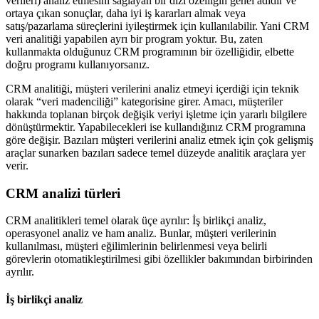
verileri) analiz etmesini sağlayan bir dizi özelliğin genel adıdır ve
ortaya çıkan sonuçlar, daha iyi iş kararları almak veya
satış/pazarlama süreçlerini iyileştirmek için kullanılabilir. Yani CRM
veri analitiği yapabilen ayrı bir program yoktur. Bu, zaten
kullanmakta olduğunuz CRM programının bir özelliğidir, elbette
doğru programı kullanıyorsanız.
CRM analitiği, müşteri verilerini analiz etmeyi içerdiği için teknik
olarak “veri madenciliği” kategorisine girer. Amacı, müşteriler
hakkında toplanan birçok değişik veriyi işletme için yararlı bilgilere
dönüştürmektir. Yapabilecekleri ise kullandığınız CRM programına
göre değişir. Bazıları müşteri verilerini analiz etmek için çok gelişmiş
araçlar sunarken bazıları sadece temel düzeyde analitik araçlara yer
verir.
CRM analizi türleri
CRM analitikleri temel olarak üçe ayrılır: İş birlikçi analiz,
operasyonel analiz ve ham analiz. Bunlar, müşteri verilerinin
kullanılması, müşteri eğilimlerinin belirlenmesi veya belirli
görevlerin otomatikleştirilmesi gibi özellikler bakımından birbirinden
ayrılır.
İş birlikçi analiz