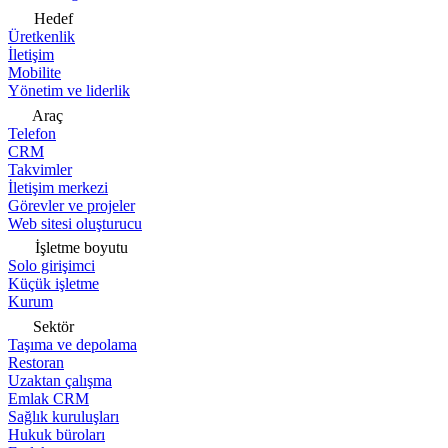
Hedef
Üretkenlik
İletişim
Mobilite
Yönetim ve liderlik
Araç
Telefon
CRM
Takvimler
İletişim merkezi
Görevler ve projeler
Web sitesi oluşturucu
İşletme boyutu
Solo girişimci
Küçük işletme
Kurum
Sektör
Taşıma ve depolama
Restoran
Uzaktan çalışma
Emlak CRM
Sağlık kuruluşları
Hukuk büroları