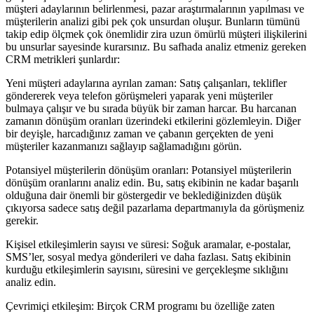
müşteri adaylarının belirlenmesi, pazar araştırmalarının yapılması ve
müşterilerin analizi gibi pek çok unsurdan oluşur. Bunların tümünü
takip edip ölçmek çok önemlidir zira uzun ömürlü müşteri ilişkilerini
bu unsurlar sayesinde kurarsınız. Bu safhada analiz etmeniz gereken
CRM metrikleri şunlardır:
Yeni müşteri adaylarına ayrılan zaman: Satış çalışanları, teklifler
göndererek veya telefon görüşmeleri yaparak yeni müşteriler
bulmaya çalışır ve bu sırada büyük bir zaman harcar. Bu harcanan
zamanın dönüşüm oranları üzerindeki etkilerini gözlemleyin. Diğer
bir deyişle, harcadığınız zaman ve çabanın gerçekten de yeni
müşteriler kazanmanızı sağlayıp sağlamadığını görün.
Potansiyel müşterilerin dönüşüm oranları: Potansiyel müşterilerin
dönüşüm oranlarını analiz edin. Bu, satış ekibinin ne kadar başarılı
olduğuna dair önemli bir göstergedir ve beklediğinizden düşük
çıkıyorsa sadece satış değil pazarlama departmanıyla da görüşmeniz
gerekir.
Kişisel etkileşimlerin sayısı ve süresi: Soğuk aramalar, e-postalar,
SMS’ler, sosyal medya gönderileri ve daha fazlası. Satış ekibinin
kurduğu etkileşimlerin sayısını, süresini ve gerçekleşme sıklığını
analiz edin.
Çevrimiçi etkileşim: Birçok CRM programı bu özelliğe zaten