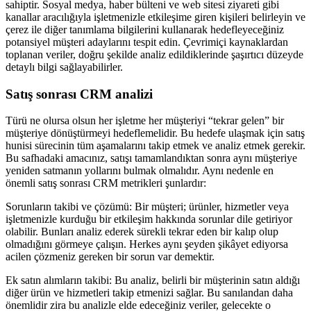
sahiptir. Sosyal medya, haber bülteni ve web sitesi ziyareti gibi
kanallar aracılığıyla işletmenizle etkileşime giren kişileri belirleyin ve
çerez ile diğer tanımlama bilgilerini kullanarak hedefleyeceğiniz
potansiyel müşteri adaylarını tespit edin. Çevrimiçi kaynaklardan
toplanan veriler, doğru şekilde analiz edildiklerinde şaşırtıcı düzeyde
detaylı bilgi sağlayabilirler.
Satış sonrası CRM analizi
Türü ne olursa olsun her işletme her müşteriyi “tekrar gelen” bir
müşteriye dönüştürmeyi hedeflemelidir. Bu hedefe ulaşmak için satış
hunisi sürecinin tüm aşamalarını takip etmek ve analiz etmek gerekir.
Bu safhadaki amacınız, satışı tamamlandıktan sonra aynı müşteriye
yeniden satmanın yollarını bulmak olmalıdır. Aynı nedenle en
önemli satış sonrası CRM metrikleri şunlardır:
Sorunların takibi ve çözümü: Bir müşteri; ürünler, hizmetler veya
işletmenizle kurduğu bir etkileşim hakkında sorunlar dile getiriyor
olabilir. Bunları analiz ederek sürekli tekrar eden bir kalıp olup
olmadığını görmeye çalışın. Herkes aynı şeyden şikâyet ediyorsa
acilen çözmeniz gereken bir sorun var demektir.
Ek satın alımların takibi: Bu analiz, belirli bir müşterinin satın aldığı
diğer ürün ve hizmetleri takip etmenizi sağlar. Bu sanılandan daha
önemlidir zira bu analizle elde edeceğiniz veriler, gelecekte o