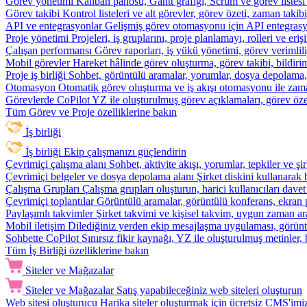
Görev yönetimi
Kanban panosu, Gantt grafiği, Scrum ve görev listesi
Görev takibi
Kontrol listeleri ve alt görevler, görev özeti, zaman ta
API ve entegrasyonlar
Gelişmiş görev otomasyonu için API entegrasyon
Proje yönetimi
Projeleri, iş gruplarını, proje planlamayı, rolleri ve eriş
Çalışan performansı
Görev raporları, iş yükü yönetimi, görev verimlil
Mobil görevler
Hareket hâlinde görev oluşturma, görev takibi, bildiri
Proje iş birliği
Sohbet, görüntülü aramalar, yorumlar, dosya depolama, be
Otomasyon
Otomatik görev oluşturma ve iş akışı otomasyonu ile zam
Görevlerde CoPilot
YZ ile oluşturulmuş görev açıklamaları, görev özetl
Tüm Görev ve Proje özelliklerine bakın
İş birliği
İş birliği
Ekip çalışmanızı güçlendirin
Çevrimiçi çalışma alanı
Sohbet, aktivite akışı, yorumlar, tepkiler ve 
Çevrimiçi belgeler ve dosya depolama alanı
Şirket diskini kullanarak 
Çalışma Grupları
Çalışma grupları oluşturun, harici kullanıcıları davet
Çevrimiçi toplantılar
Görüntülü aramalar, görüntülü konferans, ekran p
Paylaşımlı takvimler
Şirket takvimi ve kişisel takvim, uygun zaman ar
Mobil iletişim
Dilediğiniz yerden ekip mesajlaşma uygulaması, görüntü
Sohbette CoPilot
Sınırsız fikir kaynağı, YZ ile oluşturulmuş metinler, 
Tüm İş Birliği özelliklerine bakın
Siteler ve Mağazalar
Siteler ve Mağazalar
Satış yapabileceğiniz web siteleri oluşturun
Web sitesi oluşturucu
Harika siteler oluşturmak için ücretsiz CMS'imiz