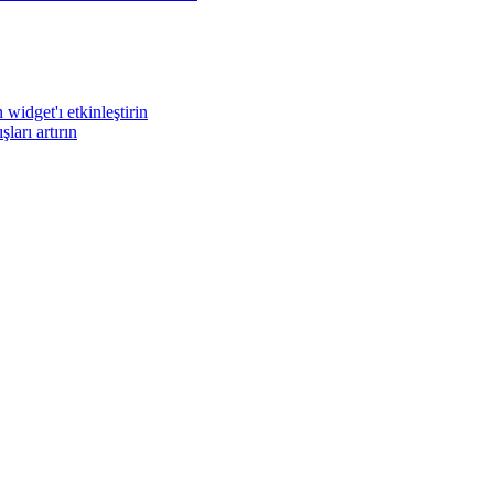
widget'ı etkinleştirin
arı artırın