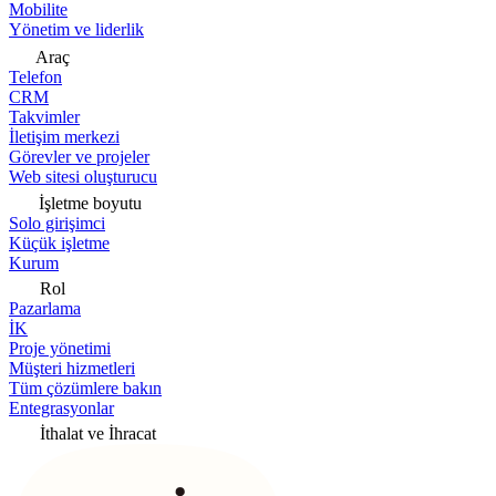
Mobilite
Yönetim ve liderlik
Araç
Telefon
CRM
Takvimler
İletişim merkezi
Görevler ve projeler
Web sitesi oluşturucu
İşletme boyutu
Solo girişimci
Küçük işletme
Kurum
Rol
Pazarlama
İK
Proje yönetimi
Müşteri hizmetleri
Tüm çözümlere bakın
Entegrasyonlar
İthalat ve İhracat