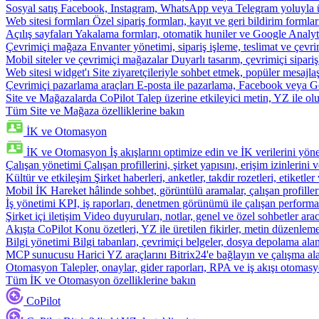
Sosyal satış
Facebook, Instagram, WhatsApp veya Telegram yoluyla ür
Web sitesi formları
Özel sipariş formları, kayıt ve geri bildirim formla
Açılış sayfaları
Yakalama formları, otomatik huniler ve Google Analyti
Çevrimiçi mağaza
Envanter yönetimi, sipariş işleme, teslimat ve çevri
Mobil siteler ve çevrimiçi mağazalar
Duyarlı tasarım, çevrimiçi sipari
Web sitesi widget'ı
Site ziyaretçileriyle sohbet etmek, popüler mesajla
Çevrimiçi pazarlama araçları
E-posta ile pazarlama, Facebook veya Go
Site ve Mağazalarda CoPilot
Talep üzerine etkileyici metin, YZ ile oluş
Tüm Site ve Mağaza özelliklerine bakın
İK ve Otomasyon
İK ve Otomasyon
İş akışlarını optimize edin ve İK verilerini yöne
Çalışan yönetimi
Çalışan profillerini, şirket yapısını, erişim izinlerini
Kültür ve etkileşim
Şirket haberleri, anketler, takdir rozetleri, etiketler 
Mobil İK
Hareket hâlinde sohbet, görüntülü aramalar, çalışan profiller
İş yönetimi
KPI, iş raporları, denetmen görünümü ile çalışan performa
Şirket içi iletişim
Video duyuruları, notlar, genel ve özel sohbetler arac
Akışta CoPilot
Konu özetleri, YZ ile üretilen fikirler, metin düzenleme
Bilgi yönetimi
Bilgi tabanları, çevrimiçi belgeler, dosya depolama alanı
MCP sunucusu
Harici YZ araçlarını Bitrix24'e bağlayın ve çalışma ala
Otomasyon
Talepler, onaylar, gider raporları, RPA ve iş akışı otomasy
Tüm İK ve Otomasyon özelliklerine bakın
CoPilot