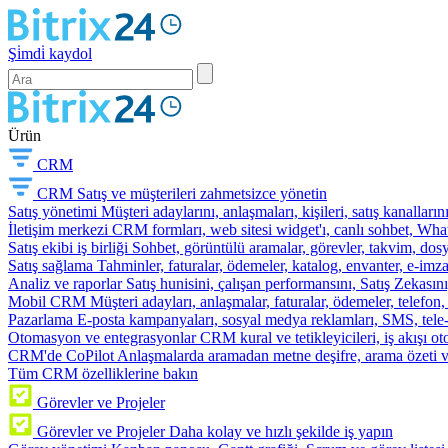
Şi̇mdi̇ kaydol
Ürün
CRM
CRM
Satış ve müşterileri zahmetsizce yönetin
Satış yönetimi
Müşteri adaylarını, anlaşmaları, kişileri, satış kanallarını
İletişim merkezi
CRM formları, web sitesi widget'ı, canlı sohbet, Whats
Satış ekibi iş birliği
Sohbet, görüntülü aramalar, görevler, takvim, dosy
Satış sağlama
Tahminler, faturalar, ödemeler, katalog, envanter, e-im
Analiz ve raporlar
Satış hunisini, çalışan performansını, Satış Zekasını
Mobil CRM
Müşteri adayları, anlaşmalar, faturalar, ödemeler, telefon
Pazarlama
E-posta kampanyaları, sosyal medya reklamları, SMS, tele-p
Otomasyon ve entegrasyonlar
CRM kural ve tetikleyicileri, iş akışı 
CRM'de CoPilot
Anlaşmalarda aramadan metne deşifre, arama özeti 
Tüm CRM özelliklerine bakın
Görevler ve Projeler
Görevler ve Projeler
Daha kolay ve hızlı şekilde iş yapın