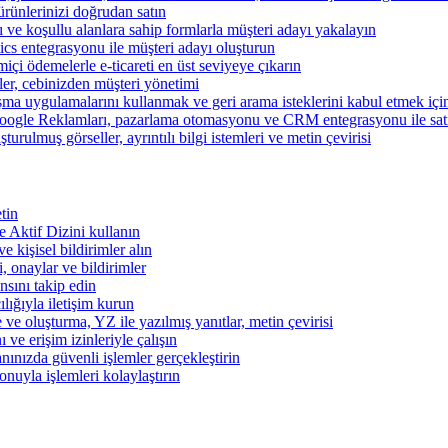
ünlerinizi doğrudan satın
rı ve koşullu alanlara sahip formlarla müşteri adayı yakalayın
cs entegrasyonu ile müşteri adayı oluşturun
miçi ödemelerle e-ticareti en üst seviyeye çıkarın
şler, cebinizden müşteri yönetimi
şma uygulamalarını kullanmak ve geri arama isteklerini kabul etmek için 
ogle Reklamları, pazarlama otomasyonu ve CRM entegrasyonu ile satışl
turulmuş görseller, ayrıntılı bilgi istemleri ve metin çevirisi
tin
 ve Aktif Dizini kullanın
ve kişisel bildirimler alın
i, onaylar ve bildirimler
nsını takip edin
ılığıyla iletişim kurun
 ve oluşturma, YZ ile yazılmış yanıtlar, metin çevirisi
 ve erişim izinleriyle çalışın
nınızda güvenli işlemler gerçekleştirin
onuyla işlemleri kolaylaştırın