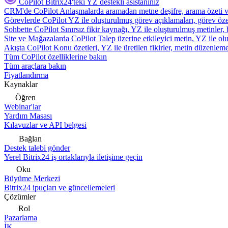
CoPilot
Bitrix24'teki YZ destekli asistanınız
CRM'de CoPilot
Anlaşmalarda aramadan metne deşifre, arama özeti 
Görevlerde CoPilot
YZ ile oluşturulmuş görev açıklamaları, görev özetl
Sohbette CoPilot
Sınırsız fikir kaynağı, YZ ile oluşturulmuş metinler, 
Site ve Mağazalarda CoPilot
Talep üzerine etkileyici metin, YZ ile oluş
Akışta CoPilot
Konu özetleri, YZ ile üretilen fikirler, metin düzenleme
Tüm CoPilot özelliklerine bakın
Tüm araçlara bakın
Fiyatlandırma
Kaynaklar
Öğren
Webinar'lar
Yardım Masası
Kılavuzlar ve API belgesi
Bağlan
Destek talebi gönder
Yerel Bitrix24 iş ortaklarıyla iletişime geçin
Oku
Büyüme Merkezi
Bitrix24 ipuçları ve güncellemeleri
Çözümler
Rol
Pazarlama
İK