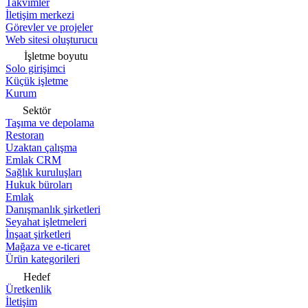
Takvimler
İletişim merkezi
Görevler ve projeler
Web sitesi oluşturucu
İşletme boyutu
Solo girişimci
Küçük işletme
Kurum
Sektör
Taşıma ve depolama
Restoran
Uzaktan çalışma
Emlak CRM
Sağlık kuruluşları
Hukuk büroları
Emlak
Danışmanlık şirketleri
Seyahat işletmeleri
İnşaat şirketleri
Mağaza ve e-ticaret
Ürün kategorileri
Hedef
Üretkenlik
İletişim