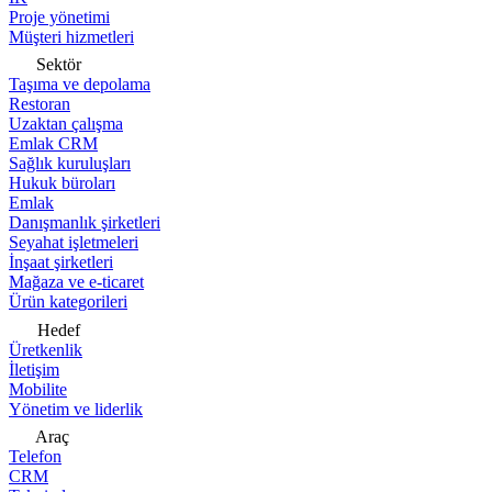
Proje yönetimi
Müşteri hizmetleri
Sektör
Taşıma ve depolama
Restoran
Uzaktan çalışma
Emlak CRM
Sağlık kuruluşları
Hukuk büroları
Emlak
Danışmanlık şirketleri
Seyahat işletmeleri
İnşaat şirketleri
Mağaza ve e-ticaret
Ürün kategorileri
Hedef
Üretkenlik
İletişim
Mobilite
Yönetim ve liderlik
Araç
Telefon
CRM