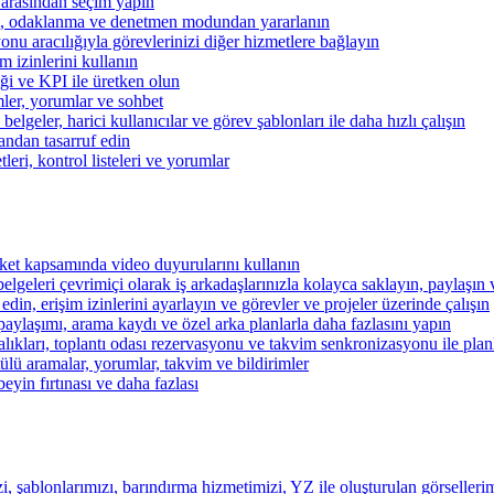
 arasından seçim yapın
kibi, odaklanma ve denetmen modundan yararlanın
u aracılığıyla görevlerinizi diğer hizmetlere bağlayın
im izinlerini kullanın
iği ve KPI ile üretken olun
mler, yorumlar ve sohbet
lgeler, harici kullanıcılar ve görev şablonları ile daha hızlı çalışın
andan tasarruf edin
eri, kontrol listeleri ve yorumlar
şirket kapsamında video duyurularını kullanın
belgeleri çevrimiçi olarak iş arkadaşlarınızla kolayca saklayın, paylaşın
 edin, erişim izinlerini ayarlayın ve görevler ve projeler üzerinde çalışın
aylaşımı, arama kaydı ve özel arka planlarla daha fazlasını yapın
alıkları, toplantı odası rezervasyonu ve takvim senkronizasyonu ile pla
lü aramalar, yorumlar, takvim ve bildirimler
beyin fırtınası ve daha fazlası
i, şablonlarımızı, barındırma hizmetimizi, YZ ile oluşturulan görsellerim