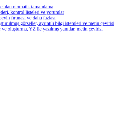
ve alan otomatik tamamlama
eri, kontrol listeleri ve yorumlar
beyin fırtınası ve daha fazlası
turulmuş görseller, ayrıntılı bilgi istemleri ve metin çevirisi
 ve oluşturma, YZ ile yazılmış yanıtlar, metin çevirisi