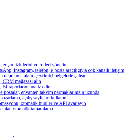
, erişim izinlerini ve rolleri yönetin
App, Instagram, telefon, e-posta aracılığıyla çok kanallı iletişim
a depolama alanı, çevrimiçi belgelerle çalışın
za, CRM mağazası alın
, BI raporlarını analiz edin
, e-postalar, envanter, takvim parmaklarınızın ucunda
azarlama, açılış sayfaları kullanın
otomasyonu, otomatik huniler ve API ayarlayın
ve alan otomatik tamamlama