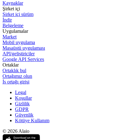
Kaynaklar
Şirket içi
Şirket içi sürüm
İndir
Belgeleme
Uygulamalar
Market
Mobil uygulama
Masaüstü uygulaması
API/geliştiriciler
Google API Services
Ortaklar
Ortaklık bul
Ortağımız olun
İş ortağı girişi
Legal
Koşullar
Gizlilik
GDPR
Güvenlik
Kötüye Kullanım
© 2026 Alaio