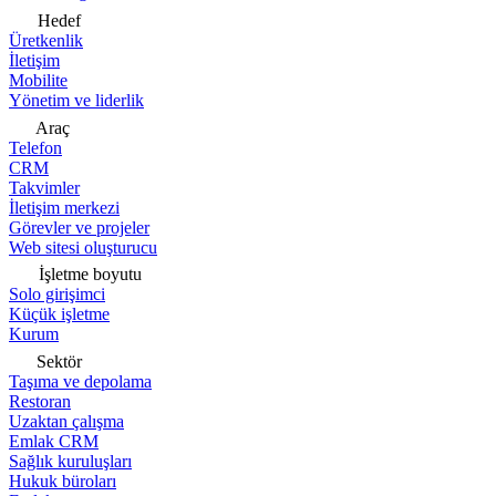
Hedef
Üretkenlik
İletişim
Mobilite
Yönetim ve liderlik
Araç
Telefon
CRM
Takvimler
İletişim merkezi
Görevler ve projeler
Web sitesi oluşturucu
İşletme boyutu
Solo girişimci
Küçük işletme
Kurum
Sektör
Taşıma ve depolama
Restoran
Uzaktan çalışma
Emlak CRM
Sağlık kuruluşları
Hukuk büroları