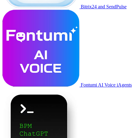
Bitrix24 and SendPulse
Fontumi AI Voice iAgents