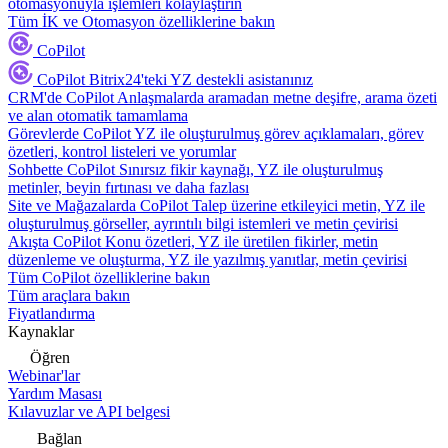
otomasyonuyla işlemleri kolaylaştırın
Tüm İK ve Otomasyon özelliklerine bakın
CoPilot
CoPilot
Bitrix24'teki YZ destekli asistanınız
CRM'de CoPilot
Anlaşmalarda aramadan metne deşifre, arama özeti
ve alan otomatik tamamlama
Görevlerde CoPilot
YZ ile oluşturulmuş görev açıklamaları, görev
özetleri, kontrol listeleri ve yorumlar
Sohbette CoPilot
Sınırsız fikir kaynağı, YZ ile oluşturulmuş
metinler, beyin fırtınası ve daha fazlası
Site ve Mağazalarda CoPilot
Talep üzerine etkileyici metin, YZ ile
oluşturulmuş görseller, ayrıntılı bilgi istemleri ve metin çevirisi
Akışta CoPilot
Konu özetleri, YZ ile üretilen fikirler, metin
düzenleme ve oluşturma, YZ ile yazılmış yanıtlar, metin çevirisi
Tüm CoPilot özelliklerine bakın
Tüm araçlara bakın
Fiyatlandırma
Kaynaklar
Öğren
Webinar'lar
Yardım Masası
Kılavuzlar ve API belgesi
Bağlan