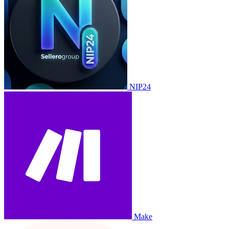
NIP24
Make