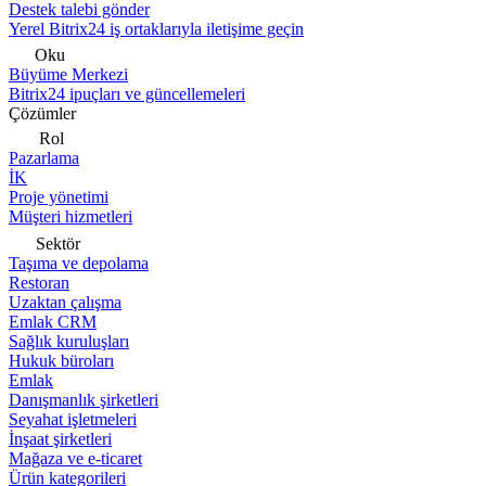
Destek talebi gönder
Yerel Bitrix24 iş ortaklarıyla iletişime geçin
Oku
Büyüme Merkezi
Bitrix24 ipuçları ve güncellemeleri
Çözümler
Rol
Pazarlama
İK
Proje yönetimi
Müşteri hizmetleri
Sektör
Taşıma ve depolama
Restoran
Uzaktan çalışma
Emlak CRM
Sağlık kuruluşları
Hukuk büroları
Emlak
Danışmanlık şirketleri
Seyahat işletmeleri
İnşaat şirketleri
Mağaza ve e-ticaret
Ürün kategorileri