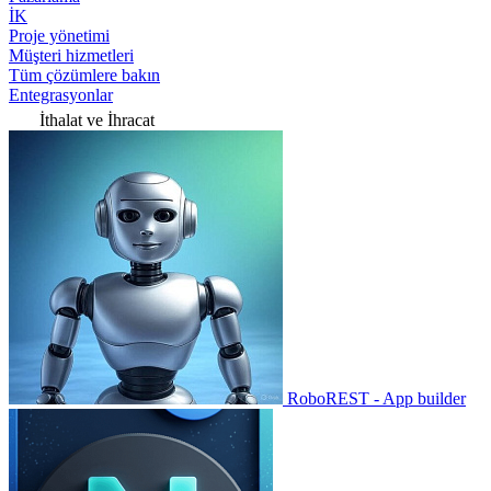
İK
Proje yönetimi
Müşteri hizmetleri
Tüm çözümlere bakın
Entegrasyonlar
İthalat ve İhracat
RoboREST - App builder