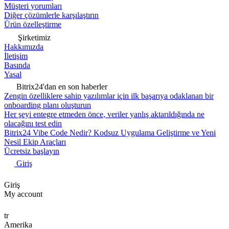
Müşteri yorumları
Diğer çözümlerle karşılaştırın
Ürün özelleştirme
Şirketimiz
Hakkımızda
İletişim
Basında
Yasal
Bitrix24'dan en son haberler
Zengin özelliklere sahip yazılımlar için ilk başarıya odaklanan bir
onboarding planı oluşturun
Her şeyi entegre etmeden önce, veriler yanlış aktarıldığında ne
olacağını test edin
Bitrix24 Vibe Code Nedir? Kodsuz Uygulama Geliştirme ve Yeni
Nesil Ekip Araçları
Ücretsiz başlayın
Giriş
Giriş
My account
tr
Amerika