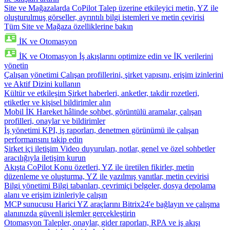
Site ve Mağazalarda CoPilot
Talep üzerine etkileyici metin, YZ ile
oluşturulmuş görseller, ayrıntılı bilgi istemleri ve metin çevirisi
Tüm Site ve Mağaza özelliklerine bakın
İK ve Otomasyon
İK ve Otomasyon
İş akışlarını optimize edin ve İK verilerini
yönetin
Çalışan yönetimi
Çalışan profillerini, şirket yapısını, erişim izinlerini
ve Aktif Dizini kullanın
Kültür ve etkileşim
Şirket haberleri, anketler, takdir rozetleri,
etiketler ve kişisel bildirimler alın
Mobil İK
Hareket hâlinde sohbet, görüntülü aramalar, çalışan
profilleri, onaylar ve bildirimler
İş yönetimi
KPI, iş raporları, denetmen görünümü ile çalışan
performansını takip edin
Şirket içi iletişim
Video duyuruları, notlar, genel ve özel sohbetler
aracılığıyla iletişim kurun
Akışta CoPilot
Konu özetleri, YZ ile üretilen fikirler, metin
düzenleme ve oluşturma, YZ ile yazılmış yanıtlar, metin çevirisi
Bilgi yönetimi
Bilgi tabanları, çevrimiçi belgeler, dosya depolama
alanı ve erişim izinleriyle çalışın
MCP sunucusu
Harici YZ araçlarını Bitrix24'e bağlayın ve çalışma
alanınızda güvenli işlemler gerçekleştirin
Otomasyon
Talepler, onaylar, gider raporları, RPA ve iş akışı