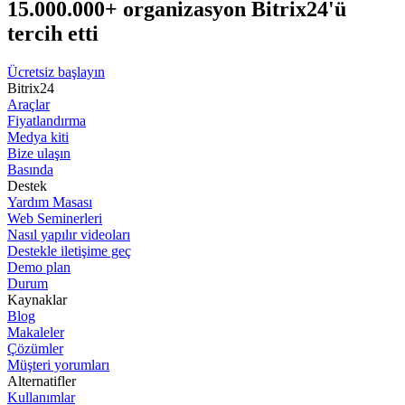
15.000.000+ organizasyon Bitrix24'ü
tercih etti
Ücretsiz başlayın
Bitrix24
Araçlar
Fiyatlandırma
Medya kiti
Bize ulaşın
Basında
Destek
Yardım Masası
Web Seminerleri
Nasıl yapılır videoları
Destekle iletişime geç
Demo plan
Durum
Kaynaklar
Blog
Makaleler
Çözümler
Müşteri yorumları
Alternatifler
Kullanımlar