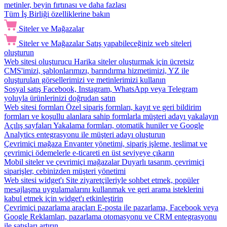
metinler, beyin fırtınası ve daha fazlası
Tüm İş Birliği özelliklerine bakın
Siteler ve Mağazalar
Siteler ve Mağazalar
Satış yapabileceğiniz web siteleri
oluşturun
Web sitesi oluşturucu
Harika siteler oluşturmak için ücretsiz
CMS'imizi, şablonlarımızı, barındırma hizmetimizi, YZ ile
oluşturulan görsellerimizi ve metinlerimizi kullanın
Sosyal satış
Facebook, Instagram, WhatsApp veya Telegram
yoluyla ürünlerinizi doğrudan satın
Web sitesi formları
Özel sipariş formları, kayıt ve geri bildirim
formları ve koşullu alanlara sahip formlarla müşteri adayı yakalayın
Açılış sayfaları
Yakalama formları, otomatik huniler ve Google
Analytics entegrasyonu ile müşteri adayı oluşturun
Çevrimiçi mağaza
Envanter yönetimi, sipariş işleme, teslimat ve
çevrimiçi ödemelerle e-ticareti en üst seviyeye çıkarın
Mobil siteler ve çevrimiçi mağazalar
Duyarlı tasarım, çevrimiçi
siparişler, cebinizden müşteri yönetimi
Web sitesi widget'ı
Site ziyaretçileriyle sohbet etmek, popüler
mesajlaşma uygulamalarını kullanmak ve geri arama isteklerini
kabul etmek için widget'ı etkinleştirin
Çevrimiçi pazarlama araçları
E-posta ile pazarlama, Facebook veya
Google Reklamları, pazarlama otomasyonu ve CRM entegrasyonu
ile satışları artırın