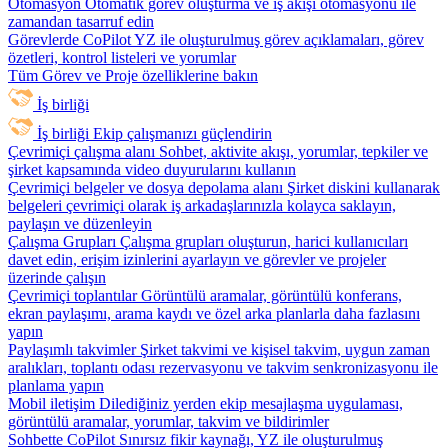
Otomasyon
Otomatik görev oluşturma ve iş akışı otomasyonu ile
zamandan tasarruf edin
Görevlerde CoPilot
YZ ile oluşturulmuş görev açıklamaları, görev
özetleri, kontrol listeleri ve yorumlar
Tüm Görev ve Proje özelliklerine bakın
İş birliği
İş birliği
Ekip çalışmanızı güçlendirin
Çevrimiçi çalışma alanı
Sohbet, aktivite akışı, yorumlar, tepkiler ve
şirket kapsamında video duyurularını kullanın
Çevrimiçi belgeler ve dosya depolama alanı
Şirket diskini kullanarak
belgeleri çevrimiçi olarak iş arkadaşlarınızla kolayca saklayın,
paylaşın ve düzenleyin
Çalışma Grupları
Çalışma grupları oluşturun, harici kullanıcıları
davet edin, erişim izinlerini ayarlayın ve görevler ve projeler
üzerinde çalışın
Çevrimiçi toplantılar
Görüntülü aramalar, görüntülü konferans,
ekran paylaşımı, arama kaydı ve özel arka planlarla daha fazlasını
yapın
Paylaşımlı takvimler
Şirket takvimi ve kişisel takvim, uygun zaman
aralıkları, toplantı odası rezervasyonu ve takvim senkronizasyonu ile
planlama yapın
Mobil iletişim
Dilediğiniz yerden ekip mesajlaşma uygulaması,
görüntülü aramalar, yorumlar, takvim ve bildirimler
Sohbette CoPilot
Sınırsız fikir kaynağı, YZ ile oluşturulmuş