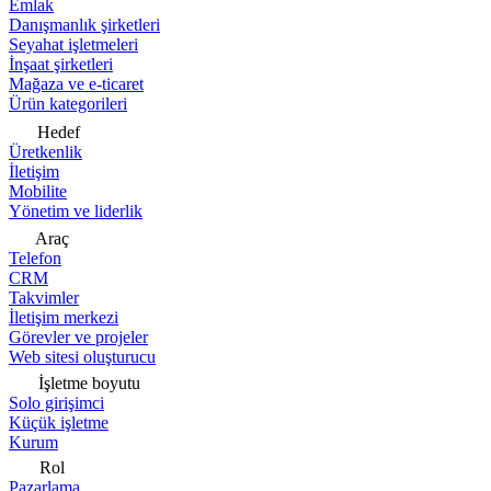
Emlak
Danışmanlık şirketleri
Seyahat işletmeleri
İnşaat şirketleri
Mağaza ve e-ticaret
Ürün kategorileri
Hedef
Üretkenlik
İletişim
Mobilite
Yönetim ve liderlik
Araç
Telefon
CRM
Takvimler
İletişim merkezi
Görevler ve projeler
Web sitesi oluşturucu
İşletme boyutu
Solo girişimci
Küçük işletme
Kurum
Rol
Pazarlama