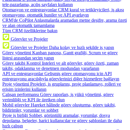
tele-pazarlama, açılış sayfaları kullanın
Otomasyon ve entegrasyonlar
CRM kural ve tetikleyicileri, iş akışı
otomasyonu, otomatik huniler ve API ayarlayın
CRM'de CoPilot
Anlaşmalarda aramadan metne deşifre, arama özeti
ve alan otomatik tamamlama
Tüm CRM özelliklerine bakın
Görevler ve Projeler
Görevler ve Projeler
Daha kolay ve hızlı şekilde iş yapın
Görev yönetimi
Kanban panosu, Gantt grafiği, Scrum ve görev
listesi arasından seçim yapın
Görev takibi
Kontrol listeleri ve alt görevler, görev özeti, zaman
takibi, odaklanma ve denetmen modundan yararlanın
API ve entegrasyonlar
Gelişmiş görev otomasyonu için API
entegrasyonu aracılığıyla görevlerinizi diğer hizmetlere bağlayın
Proje yönetimi
Projeleri, iş gruplarını, proje planlamayı, rolleri ve
erişim izinlerini kullanın
Çalışan performansı
Görev raporları, iş yükü yönetimi, görev
verimliliği ve KPI ile üretken olun
Mobil görevler
Hareket hâlinde görev oluşturma, görev takibi,
bildirimler, yorumlar ve sohbet
Proje iş birliği
Sohbet, görüntülü aramalar, yorumlar, dosya
depolama, belgeler, harici kullanıcılar ve görev şablonları ile daha
hızlı çalışın