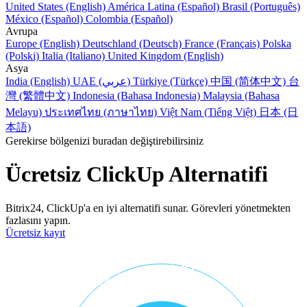
United States (English)
América Latina (Español)
Brasil (Português)
México (Español)
Colombia (Español)
Avrupa
Europe (English)
Deutschland (Deutsch)
France (Français)
Polska
(Polski)
Italia (Italiano)
United Kingdom (English)
Asya
India (English)
UAE (عربي)
Türkiye (Türkçe)
中国 (简体中文)
台
灣 (繁體中文)
Indonesia (Bahasa Indonesia)
Malaysia (Bahasa
Melayu)
ประเทศไทย (ภาษาไทย)
Việt Nam (Tiếng Việt)
日本 (日
本語)
Gerekirse bölgenizi buradan değiştirebilirsiniz
Ücretsiz ClickUp Alternatifi
Bitrix24, ClickUp'a en iyi alternatifi sunar. Görevleri yönetmekten
fazlasını yapın.
Ücretsiz kayıt