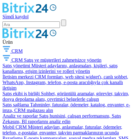
Şi̇mdi̇ kaydol
Ürün
CRM
CRM
Satış ve müşterileri zahmetsizce yönetin
Satış yönetimi
Müşteri adaylarını, anlaşmaları, kişileri, satış
kanallarını, erişim izinlerini ve rolleri yönetin
İletişim merkezi
CRM formları, web sitesi widget'ı, canlı sohbet,
WhatsApp, Instagram, telefon, e-posta aracılığıyla çok kanallı
iletişim
Satış ekibi iş birliği
Sohbet, görüntülü aramalar, görevler, takvim,
dosya depolama alanı, çevrimiçi belgelerle çalışın
Satış sağlama
Tahminler, faturalar, ödemeler, katalog, envanter, e-
imza, CRM mağazası alın
Analiz ve raporlar
Satış hunisini, çalışan performansını, Satış
Zekasını, BI raporlarını analiz edin
Mobil CRM
Müşteri adayları, anlaşmalar, faturalar, ödemeler,
telefon, e-postalar, envanter, takvim parmaklarınızın ucunda
Pazarlama
E-posta kampanyaları, sosyal medya reklamları, SMS,