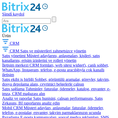
Şi̇mdi̇ kaydol
Ürün
CRM
CRM
Satış ve müşterileri zahmetsizce yönetin
Satış yönetimi
Müşteri adaylarını, anlaşmaları, kişileri, satış
kanallarını, erişim izinlerini ve rolleri yönetin
İletişim merkezi
CRM formları, web sitesi widget'ı, canlı sohbet,
WhatsApp, Instagram, telefon, e-posta aracılığıyla çok kanallı
iletişim
Satış ekibi iş birliği
Sohbet, görüntülü aramalar, görevler, takvim,
dosya depolama alanı, çevrimiçi belgelerle çalışın
Satış sağlama
Tahminler, faturalar, ödemeler, katalog, envanter, e-
imza, CRM mağazası alın
Analiz ve raporlar
Satış hunisini, çalışan performansını, Satış
Zekasını, BI raporlarını analiz edin
Mobil CRM
Müşteri adayları, anlaşmalar, faturalar, ödemeler,
telefon, e-postalar, envanter, takvim parmaklarınızın ucunda
Pazarlama
E-posta kampanyaları, sosyal medya reklamları, SMS,