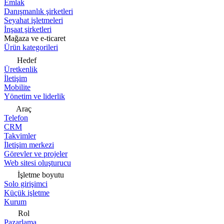
Emlak
Danışmanlık şirketleri
Seyahat işletmeleri
İnşaat şirketleri
Mağaza ve e-ticaret
Ürün kategorileri
Hedef
Üretkenlik
İletişim
Mobilite
Yönetim ve liderlik
Araç
Telefon
CRM
Takvimler
İletişim merkezi
Görevler ve projeler
Web sitesi oluşturucu
İşletme boyutu
Solo girişimci
Küçük işletme
Kurum
Rol
Pazarlama