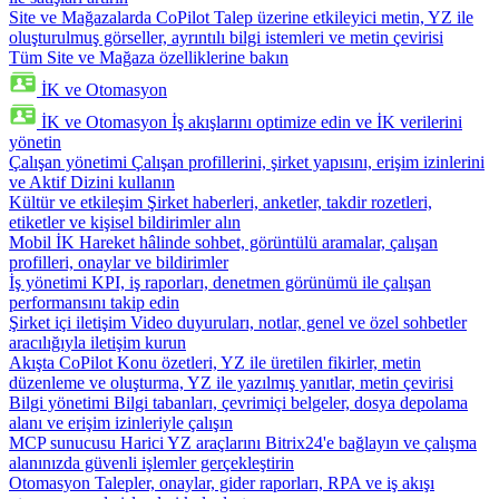
Site ve Mağazalarda CoPilot
Talep üzerine etkileyici metin, YZ ile
oluşturulmuş görseller, ayrıntılı bilgi istemleri ve metin çevirisi
Tüm Site ve Mağaza özelliklerine bakın
İK ve Otomasyon
İK ve Otomasyon
İş akışlarını optimize edin ve İK verilerini
yönetin
Çalışan yönetimi
Çalışan profillerini, şirket yapısını, erişim izinlerini
ve Aktif Dizini kullanın
Kültür ve etkileşim
Şirket haberleri, anketler, takdir rozetleri,
etiketler ve kişisel bildirimler alın
Mobil İK
Hareket hâlinde sohbet, görüntülü aramalar, çalışan
profilleri, onaylar ve bildirimler
İş yönetimi
KPI, iş raporları, denetmen görünümü ile çalışan
performansını takip edin
Şirket içi iletişim
Video duyuruları, notlar, genel ve özel sohbetler
aracılığıyla iletişim kurun
Akışta CoPilot
Konu özetleri, YZ ile üretilen fikirler, metin
düzenleme ve oluşturma, YZ ile yazılmış yanıtlar, metin çevirisi
Bilgi yönetimi
Bilgi tabanları, çevrimiçi belgeler, dosya depolama
alanı ve erişim izinleriyle çalışın
MCP sunucusu
Harici YZ araçlarını Bitrix24'e bağlayın ve çalışma
alanınızda güvenli işlemler gerçekleştirin
Otomasyon
Talepler, onaylar, gider raporları, RPA ve iş akışı