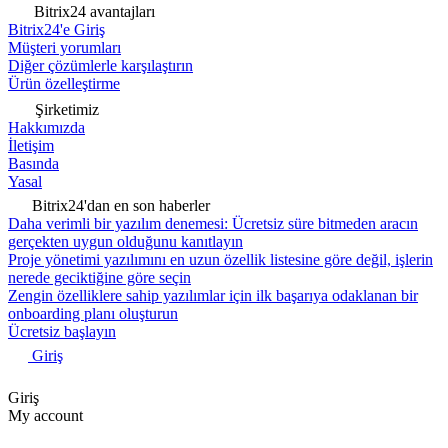
Bitrix24 avantajları
Bitrix24'e Giriş
Müşteri yorumları
Diğer çözümlerle karşılaştırın
Ürün özelleştirme
Şirketimiz
Hakkımızda
İletişim
Basında
Yasal
Bitrix24'dan en son haberler
Daha verimli bir yazılım denemesi: Ücretsiz süre bitmeden aracın
gerçekten uygun olduğunu kanıtlayın
Proje yönetimi yazılımını en uzun özellik listesine göre değil, işlerin
nerede geciktiğine göre seçin
Zengin özelliklere sahip yazılımlar için ilk başarıya odaklanan bir
onboarding planı oluşturun
Ücretsiz başlayın
Giriş
Giriş
My account