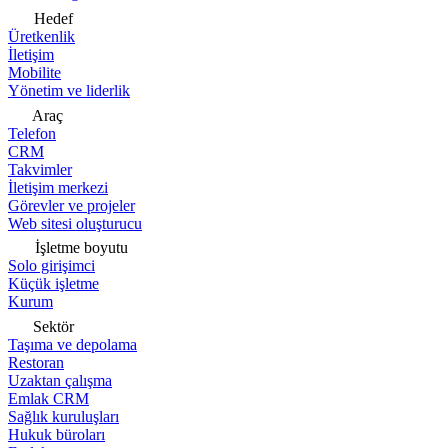
Hedef
Üretkenlik
İletişim
Mobilite
Yönetim ve liderlik
Araç
Telefon
CRM
Takvimler
İletişim merkezi
Görevler ve projeler
Web sitesi oluşturucu
İşletme boyutu
Solo girişimci
Küçük işletme
Kurum
Sektör
Taşıma ve depolama
Restoran
Uzaktan çalışma
Emlak CRM
Sağlık kuruluşları
Hukuk büroları