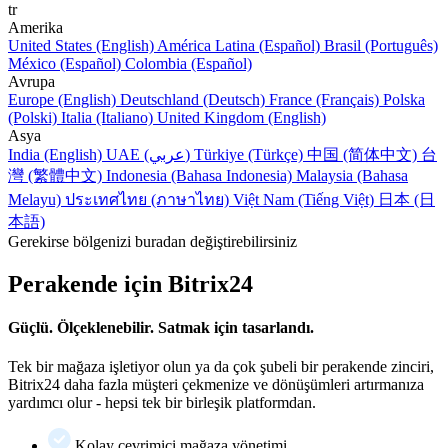
tr
Amerika
United States (English)
América Latina (Español)
Brasil (Português)
México (Español)
Colombia (Español)
Avrupa
Europe (English)
Deutschland (Deutsch)
France (Français)
Polska
(Polski)
Italia (Italiano)
United Kingdom (English)
Asya
India (English)
UAE (عربي)
Türkiye (Türkçe)
中国 (简体中文)
台
灣 (繁體中文)
Indonesia (Bahasa Indonesia)
Malaysia (Bahasa
Melayu)
ประเทศไทย (ภาษาไทย)
Việt Nam (Tiếng Việt)
日本 (日
本語)
Gerekirse bölgenizi buradan değiştirebilirsiniz
Perakende için Bitrix24
Güçlü. Ölçeklenebilir. Satmak için tasarlandı.
Tek bir mağaza işletiyor olun ya da çok şubeli bir perakende zinciri,
Bitrix24 daha fazla müşteri çekmenize ve dönüşümleri artırmanıza
yardımcı olur - hepsi tek bir birleşik platformdan.
Kolay çevrimiçi mağaza yönetimi