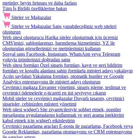
metinler, beyin fırtınası ve daha fazlası
Tüm İş Birliği özelliklerine bakın
Siteler ve Mağazalar
Siteler ve Mağazalar
Satış yapabileceğiniz web siteleri
oluşturun
Web sitesi oluşturucu
Harika siteler oluşturmak için ücretsiz
CMS'imizi, şablonlarımızı, barındırma hizmetimizi, YZ ile
oluşturulan görsellerimizi ve metinlerimizi kullanın
Sosyal satış
Facebook, Instagram, WhatsApp veya Telegram
yoluyla ürünlerinizi doğrudan satın
Web sitesi formları
Özel sipariş formları, kayıt ve geri bildirim
formları ve koşullu alanlara sahip formlarla müşteri adayı yakalayın
Açılış sayfaları
Yakalama formları, otomatik huniler ve Google
Analytics entegrasyonu ile müşteri adayı oluşturun
Çevrimiçi mağaza
Envanter yönetimi, sipariş işleme, teslimat ve
çevrimiçi ödemelerle e-ticareti en üst seviyeye çıkarın
Mobil siteler ve çevrimiçi mağazalar
Duyarlı tasarım, çevrimiçi
siparişler, cebinizden müşteri yönetimi
Web sitesi widget'ı
Site ziyaretçileriyle sohbet etmek, popüler
mesajlaşma uygulamalarını kullanmak ve geri arama isteklerini
kabul etmek için widget'ı etkinleştirin
Çevrimiçi pazarlama araçları
E-posta ile pazarlama, Facebook veya
Google Reklamları, pazarlama otomasyonu ve CRM entegrasyonu
ile satışları artırın