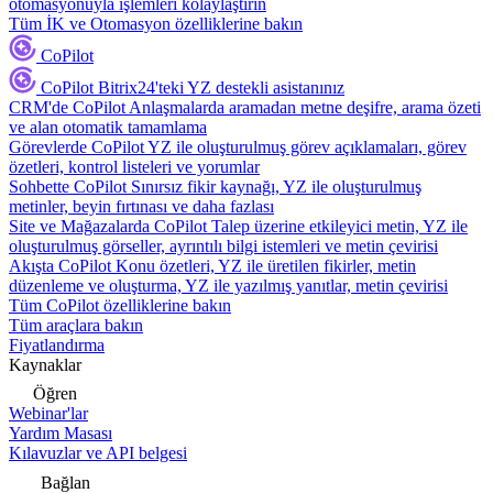
otomasyonuyla işlemleri kolaylaştırın
Tüm İK ve Otomasyon özelliklerine bakın
CoPilot
CoPilot
Bitrix24'teki YZ destekli asistanınız
CRM'de CoPilot
Anlaşmalarda aramadan metne deşifre, arama özeti
ve alan otomatik tamamlama
Görevlerde CoPilot
YZ ile oluşturulmuş görev açıklamaları, görev
özetleri, kontrol listeleri ve yorumlar
Sohbette CoPilot
Sınırsız fikir kaynağı, YZ ile oluşturulmuş
metinler, beyin fırtınası ve daha fazlası
Site ve Mağazalarda CoPilot
Talep üzerine etkileyici metin, YZ ile
oluşturulmuş görseller, ayrıntılı bilgi istemleri ve metin çevirisi
Akışta CoPilot
Konu özetleri, YZ ile üretilen fikirler, metin
düzenleme ve oluşturma, YZ ile yazılmış yanıtlar, metin çevirisi
Tüm CoPilot özelliklerine bakın
Tüm araçlara bakın
Fiyatlandırma
Kaynaklar
Öğren
Webinar'lar
Yardım Masası
Kılavuzlar ve API belgesi
Bağlan