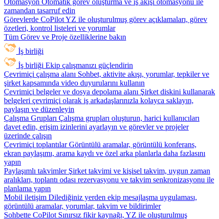
Otomasyon
Otomatik görev oluşturma ve iş akışı otomasyonu ile
zamandan tasarruf edin
Görevlerde CoPilot
YZ ile oluşturulmuş görev açıklamaları, görev
özetleri, kontrol listeleri ve yorumlar
Tüm Görev ve Proje özelliklerine bakın
İş birliği
İş birliği
Ekip çalışmanızı güçlendirin
Çevrimiçi çalışma alanı
Sohbet, aktivite akışı, yorumlar, tepkiler ve
şirket kapsamında video duyurularını kullanın
Çevrimiçi belgeler ve dosya depolama alanı
Şirket diskini kullanarak
belgeleri çevrimiçi olarak iş arkadaşlarınızla kolayca saklayın,
paylaşın ve düzenleyin
Çalışma Grupları
Çalışma grupları oluşturun, harici kullanıcıları
davet edin, erişim izinlerini ayarlayın ve görevler ve projeler
üzerinde çalışın
Çevrimiçi toplantılar
Görüntülü aramalar, görüntülü konferans,
ekran paylaşımı, arama kaydı ve özel arka planlarla daha fazlasını
yapın
Paylaşımlı takvimler
Şirket takvimi ve kişisel takvim, uygun zaman
aralıkları, toplantı odası rezervasyonu ve takvim senkronizasyonu ile
planlama yapın
Mobil iletişim
Dilediğiniz yerden ekip mesajlaşma uygulaması,
görüntülü aramalar, yorumlar, takvim ve bildirimler
Sohbette CoPilot
Sınırsız fikir kaynağı, YZ ile oluşturulmuş