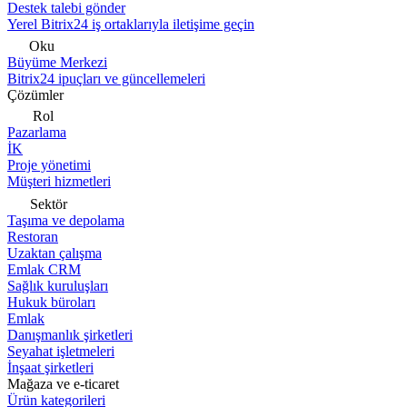
Destek talebi gönder
Yerel Bitrix24 iş ortaklarıyla iletişime geçin
Oku
Büyüme Merkezi
Bitrix24 ipuçları ve güncellemeleri
Çözümler
Rol
Pazarlama
İK
Proje yönetimi
Müşteri hizmetleri
Sektör
Taşıma ve depolama
Restoran
Uzaktan çalışma
Emlak CRM
Sağlık kuruluşları
Hukuk büroları
Emlak
Danışmanlık şirketleri
Seyahat işletmeleri
İnşaat şirketleri
Mağaza ve e-ticaret
Ürün kategorileri