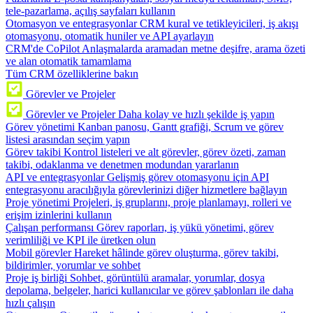
tele-pazarlama, açılış sayfaları kullanın
Otomasyon ve entegrasyonlar
CRM kural ve tetikleyicileri, iş akışı
otomasyonu, otomatik huniler ve API ayarlayın
CRM'de CoPilot
Anlaşmalarda aramadan metne deşifre, arama özeti
ve alan otomatik tamamlama
Tüm CRM özelliklerine bakın
Görevler ve Projeler
Görevler ve Projeler
Daha kolay ve hızlı şekilde iş yapın
Görev yönetimi
Kanban panosu, Gantt grafiği, Scrum ve görev
listesi arasından seçim yapın
Görev takibi
Kontrol listeleri ve alt görevler, görev özeti, zaman
takibi, odaklanma ve denetmen modundan yararlanın
API ve entegrasyonlar
Gelişmiş görev otomasyonu için API
entegrasyonu aracılığıyla görevlerinizi diğer hizmetlere bağlayın
Proje yönetimi
Projeleri, iş gruplarını, proje planlamayı, rolleri ve
erişim izinlerini kullanın
Çalışan performansı
Görev raporları, iş yükü yönetimi, görev
verimliliği ve KPI ile üretken olun
Mobil görevler
Hareket hâlinde görev oluşturma, görev takibi,
bildirimler, yorumlar ve sohbet
Proje iş birliği
Sohbet, görüntülü aramalar, yorumlar, dosya
depolama, belgeler, harici kullanıcılar ve görev şablonları ile daha
hızlı çalışın