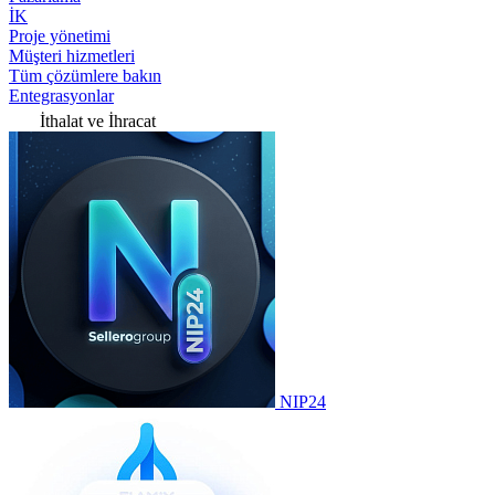
İK
Proje yönetimi
Müşteri hizmetleri
Tüm çözümlere bakın
Entegrasyonlar
İthalat ve İhracat
NIP24