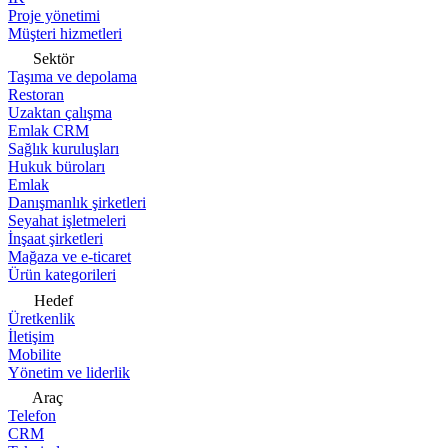
Proje yönetimi
Müşteri hizmetleri
Sektör
Taşıma ve depolama
Restoran
Uzaktan çalışma
Emlak CRM
Sağlık kuruluşları
Hukuk büroları
Emlak
Danışmanlık şirketleri
Seyahat işletmeleri
İnşaat şirketleri
Mağaza ve e-ticaret
Ürün kategorileri
Hedef
Üretkenlik
İletişim
Mobilite
Yönetim ve liderlik
Araç
Telefon
CRM