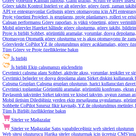
Görev yönetimi
Kanban panosu, Gantt grafiği, Scrum ve görev listesi
Görev takibi
Kontrol listeleri ve alt görevler, görev özeti, zaman ta
API ve entegrasyonlar
Gelişmiş görev otomasyonu için API entegrasyon
Proje yönetimi
Projeleri, iş gruplarını, proje planlamayı, rolleri ve eriş
Çalışan performansı
Görev raporları, iş yükü yönetimi, görev verimlil
Mobil görevler
Hareket hâlinde görev oluşturma, görev takibi, bildiri
Proje iş birliği
Sohbet, görüntülü aramalar, yorumlar, dosya depolama, be
Otomasyon
Otomatik görev oluşturma ve iş akışı otomasyonu ile zam
Görevlerde CoPilot
YZ ile oluşturulmuş görev açıklamaları, görev özetl
Tüm Görev ve Proje özelliklerine bakın
İş birliği
İş birliği
Ekip çalışmanızı güçlendirin
Çevrimiçi çalışma alanı
Sohbet, aktivite akışı, yorumlar, tepkiler ve 
Çevrimiçi belgeler ve dosya depolama alanı
Şirket diskini kullanarak 
Çalışma Grupları
Çalışma grupları oluşturun, harici kullanıcıları davet
Çevrimiçi toplantılar
Görüntülü aramalar, görüntülü konferans, ekran p
Paylaşımlı takvimler
Şirket takvimi ve kişisel takvim, uygun zaman ar
Mobil iletişim
Dilediğiniz yerden ekip mesajlaşma uygulaması, görüntü
Sohbette CoPilot
Sınırsız fikir kaynağı, YZ ile oluşturulmuş metinler, 
Tüm İş Birliği özelliklerine bakın
Siteler ve Mağazalar
Siteler ve Mağazalar
Satış yapabileceğiniz web siteleri oluşturun
Web sitesi oluşturucu
Harika siteler oluşturmak için ücretsiz CMS'imiz