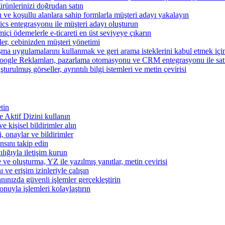
ünlerinizi doğrudan satın
rı ve koşullu alanlara sahip formlarla müşteri adayı yakalayın
cs entegrasyonu ile müşteri adayı oluşturun
miçi ödemelerle e-ticareti en üst seviyeye çıkarın
şler, cebinizden müşteri yönetimi
şma uygulamalarını kullanmak ve geri arama isteklerini kabul etmek için 
ogle Reklamları, pazarlama otomasyonu ve CRM entegrasyonu ile satışl
turulmuş görseller, ayrıntılı bilgi istemleri ve metin çevirisi
tin
 ve Aktif Dizini kullanın
ve kişisel bildirimler alın
i, onaylar ve bildirimler
nsını takip edin
ılığıyla iletişim kurun
 ve oluşturma, YZ ile yazılmış yanıtlar, metin çevirisi
 ve erişim izinleriyle çalışın
nınızda güvenli işlemler gerçekleştirin
onuyla işlemleri kolaylaştırın