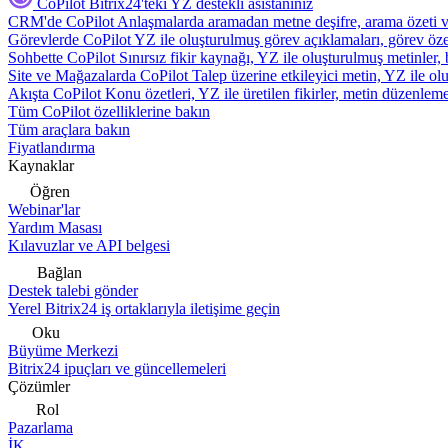
CoPilot
Bitrix24'teki YZ destekli asistanınız
CRM'de CoPilot
Anlaşmalarda aramadan metne deşifre, arama özeti 
Görevlerde CoPilot
YZ ile oluşturulmuş görev açıklamaları, görev özetl
Sohbette CoPilot
Sınırsız fikir kaynağı, YZ ile oluşturulmuş metinler, 
Site ve Mağazalarda CoPilot
Talep üzerine etkileyici metin, YZ ile oluş
Akışta CoPilot
Konu özetleri, YZ ile üretilen fikirler, metin düzenleme
Tüm CoPilot özelliklerine bakın
Tüm araçlara bakın
Fiyatlandırma
Kaynaklar
Öğren
Webinar'lar
Yardım Masası
Kılavuzlar ve API belgesi
Bağlan
Destek talebi gönder
Yerel Bitrix24 iş ortaklarıyla iletişime geçin
Oku
Büyüme Merkezi
Bitrix24 ipuçları ve güncellemeleri
Çözümler
Rol
Pazarlama
İK