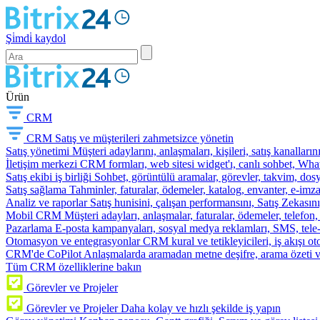
Şi̇mdi̇ kaydol
Ürün
CRM
CRM
Satış ve müşterileri zahmetsizce yönetin
Satış yönetimi
Müşteri adaylarını, anlaşmaları, kişileri, satış kanallarını
İletişim merkezi
CRM formları, web sitesi widget'ı, canlı sohbet, Whats
Satış ekibi iş birliği
Sohbet, görüntülü aramalar, görevler, takvim, dosy
Satış sağlama
Tahminler, faturalar, ödemeler, katalog, envanter, e-im
Analiz ve raporlar
Satış hunisini, çalışan performansını, Satış Zekasını
Mobil CRM
Müşteri adayları, anlaşmalar, faturalar, ödemeler, telefon
Pazarlama
E-posta kampanyaları, sosyal medya reklamları, SMS, tele-p
Otomasyon ve entegrasyonlar
CRM kural ve tetikleyicileri, iş akışı 
CRM'de CoPilot
Anlaşmalarda aramadan metne deşifre, arama özeti 
Tüm CRM özelliklerine bakın
Görevler ve Projeler
Görevler ve Projeler
Daha kolay ve hızlı şekilde iş yapın