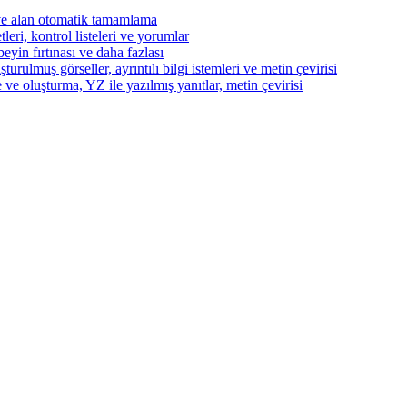
ve alan otomatik tamamlama
eri, kontrol listeleri ve yorumlar
beyin fırtınası ve daha fazlası
turulmuş görseller, ayrıntılı bilgi istemleri ve metin çevirisi
 ve oluşturma, YZ ile yazılmış yanıtlar, metin çevirisi