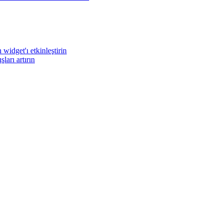
widget'ı etkinleştirin
arı artırın