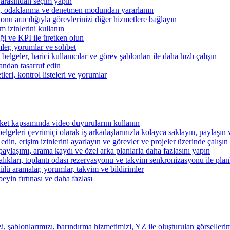
 arasından seçim yapın
kibi, odaklanma ve denetmen modundan yararlanın
u aracılığıyla görevlerinizi diğer hizmetlere bağlayın
im izinlerini kullanın
iği ve KPI ile üretken olun
mler, yorumlar ve sohbet
lgeler, harici kullanıcılar ve görev şablonları ile daha hızlı çalışın
andan tasarruf edin
eri, kontrol listeleri ve yorumlar
şirket kapsamında video duyurularını kullanın
belgeleri çevrimiçi olarak iş arkadaşlarınızla kolayca saklayın, paylaşın
 edin, erişim izinlerini ayarlayın ve görevler ve projeler üzerinde çalışın
aylaşımı, arama kaydı ve özel arka planlarla daha fazlasını yapın
alıkları, toplantı odası rezervasyonu ve takvim senkronizasyonu ile pla
lü aramalar, yorumlar, takvim ve bildirimler
beyin fırtınası ve daha fazlası
i, şablonlarımızı, barındırma hizmetimizi, YZ ile oluşturulan görsellerim