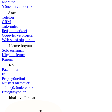
Mobilite
Yönetim ve liderlik
Araç
Telefon
CRM
Takvimler
İletişim merkezi
Görevler ve projeler
Web sitesi oluşturucu
İşletme boyutu
Solo girişimci
Küçük işletme
Kurum
Rol
Pazarlama
İK
Proje yönetimi
Müşteri hizmetleri
Tüm çözümlere bakın
Entegrasyonlar
İthalat ve İhracat