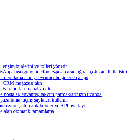
, erişim izinlerini ve rolleri yönetin
App, Instagram, telefon, e-posta aracılığıyla çok kanallı iletişim
a depolama alanı, çevrimiçi belgelerle çalışın
za, CRM mağazası alın
, BI raporlarını analiz edin
, e-postalar, envanter, takvim parmaklarınızın ucunda
azarlama, açılış sayfaları kullanın
otomasyonu, otomatik huniler ve API ayarlayın
ve alan otomatik tamamlama