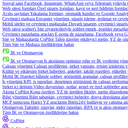
Sosyal satış
Facebook, Instagram, WhatsApp veya Telegram yoluyla ür
Web sitesi formları
Özel sipariş formları, kayıt ve geri bildirim formla
Açılış sayfaları
Yakalama formları, otomatik huniler ve Google Analyti
Çevrimiçi mağaza
Envanter yönetimi, sipariş işleme, teslimat ve çevri
Mobil siteler ve çevrimiçi mağazalar
Duyarlı tasarım, çevrimiçi sipari
Web sitesi widget'ı
Site ziyaretçileriyle sohbet etmek, popüler mesajla
Çevrimiçi pazarlama araçları
E-posta ile pazarlama, Facebook veya Go
Site ve Mağazalarda CoPilot
Talep üzerine etkileyici metin, YZ ile oluş
Tüm Site ve Mağaza özelliklerine bakın
İK ve Otomasyon
İK ve Otomasyon
İş akışlarını optimize edin ve İK verilerini yöne
Çalışan yönetimi
Çalışan profillerini, şirket yapısını, erişim izinlerini
Kültür ve etkileşim
Şirket haberleri, anketler, takdir rozetleri, etiketler 
Mobil İK
Hareket hâlinde sohbet, görüntülü aramalar, çalışan profiller
İş yönetimi
KPI, iş raporları, denetmen görünümü ile çalışan performa
Şirket içi iletişim
Video duyuruları, notlar, genel ve özel sohbetler arac
Akışta CoPilot
Konu özetleri, YZ ile üretilen fikirler, metin düzenleme
Bilgi yönetimi
Bilgi tabanları, çevrimiçi belgeler, dosya depolama alanı
MCP sunucusu
Harici YZ araçlarını Bitrix24'e bağlayın ve çalışma ala
Otomasyon
Talepler, onaylar, gider raporları, RPA ve iş akışı otomasy
Tüm İK ve Otomasyon özelliklerine bakın
CoPilot