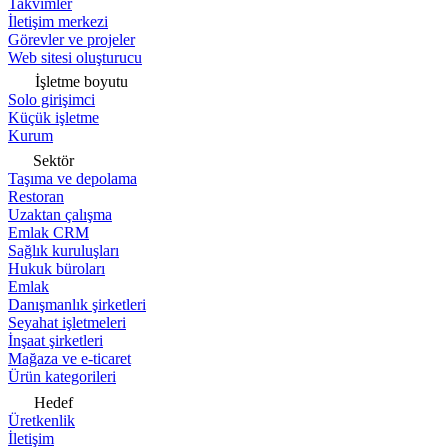
Takvimler
İletişim merkezi
Görevler ve projeler
Web sitesi oluşturucu
İşletme boyutu
Solo girişimci
Küçük işletme
Kurum
Sektör
Taşıma ve depolama
Restoran
Uzaktan çalışma
Emlak CRM
Sağlık kuruluşları
Hukuk büroları
Emlak
Danışmanlık şirketleri
Seyahat işletmeleri
İnşaat şirketleri
Mağaza ve e-ticaret
Ürün kategorileri
Hedef
Üretkenlik
İletişim