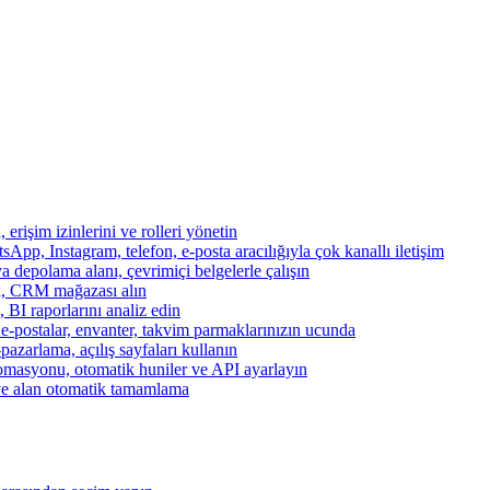
, erişim izinlerini ve rolleri yönetin
App, Instagram, telefon, e-posta aracılığıyla çok kanallı iletişim
a depolama alanı, çevrimiçi belgelerle çalışın
za, CRM mağazası alın
, BI raporlarını analiz edin
, e-postalar, envanter, takvim parmaklarınızın ucunda
azarlama, açılış sayfaları kullanın
otomasyonu, otomatik huniler ve API ayarlayın
ve alan otomatik tamamlama