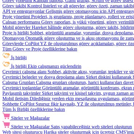
Görev yönetimi
Kanban panosu, Gantt grafiği, Scrum ve görev listesi
Görev takibi
Kontrol listeleri ve alt görevler, görev özeti, zaman ta
API ve entegrasyonlar
Gelişmiş görev otomasyonu için API entegrasyon
Proje yönetimi
Projeleri, iş gruplarını, proje planlamayı, rolleri ve eriş
Çalışan performansı
Görev raporları, iş yükü yönetimi, görev verimlil
Mobil görevler
Hareket hâlinde görev oluşturma, görev takibi, bildiri
Proje iş birliği
Sohbet, görüntülü aramalar, yorumlar, dosya depolama, be
Otomasyon
Otomatik görev oluşturma ve iş akışı otomasyonu ile zam
Görevlerde CoPilot
YZ ile oluşturulmuş görev açıklamaları, görev özetl
Tüm Görev ve Proje özelliklerine bakın
İş birliği
İş birliği
Ekip çalışmanızı güçlendirin
Çevrimiçi çalışma alanı
Sohbet, aktivite akışı, yorumlar, tepkiler ve 
Çevrimiçi belgeler ve dosya depolama alanı
Şirket diskini kullanarak 
Çalışma Grupları
Çalışma grupları oluşturun, harici kullanıcıları davet
Çevrimiçi toplantılar
Görüntülü aramalar, görüntülü konferans, ekran p
Paylaşımlı takvimler
Şirket takvimi ve kişisel takvim, uygun zaman ar
Mobil iletişim
Dilediğiniz yerden ekip mesajlaşma uygulaması, görüntü
Sohbette CoPilot
Sınırsız fikir kaynağı, YZ ile oluşturulmuş metinler, 
Tüm İş Birliği özelliklerine bakın
Siteler ve Mağazalar
Siteler ve Mağazalar
Satış yapabileceğiniz web siteleri oluşturun
Web sitesi oluşturucu
Harika siteler oluşturmak için ücretsiz CMS'imiz