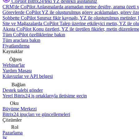
CoPilot
Bitrix24'teki YZ destekli asistanınız
CRM'de CoPilot
Anlaşmalarda aramadan metne deşifre, arama özeti 
Görevlerde CoPilot
YZ ile oluşturulmuş görev açıklamaları, görev özetl
Sohbette CoPilot
Sınırsız fikir kaynağı, YZ ile oluşturulmuş metinler, 
Site ve Mağazalarda CoPilot
Talep üzerine etkileyici metin, YZ ile oluş
Akışta CoPilot
Konu özetleri, YZ ile üretilen fikirler, metin düzenleme
Tüm CoPilot özelliklerine bakın
Tüm araçlara bakın
Fiyatlandırma
Kaynaklar
Öğren
Webinar'lar
Yardım Masası
Kılavuzlar ve API belgesi
Bağlan
Destek talebi gönder
Yerel Bitrix24 iş ortaklarıyla iletişime geçin
Oku
Büyüme Merkezi
Bitrix24 ipuçları ve güncellemeleri
Çözümler
Rol
Pazarlama
İK