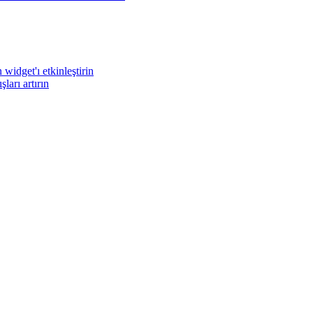
widget'ı etkinleştirin
arı artırın