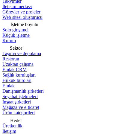
Takvimler
İletişim merkezi
Görevler ve projeler
Web sitesi oluşturucu
İşletme boyutu
Solo girişimci
Küçük işletme
Kurum
Sektör
Taşıma ve depolama
Restoran
Uzaktan çalışma
Emlak CRM
Sağlık kuruluşları
Hukuk büroları
Emlak
Danışmanlık şirketleri
Seyahat işletmeleri
İnşaat şirketleri
Mağaza ve e-ticaret
Ürün kategorileri
Hedef
Üretkenlik
İletişim