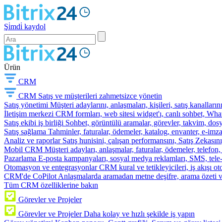
Şi̇mdi̇ kaydol
Ürün
CRM
CRM
Satış ve müşterileri zahmetsizce yönetin
Satış yönetimi
Müşteri adaylarını, anlaşmaları, kişileri, satış kanallarını
İletişim merkezi
CRM formları, web sitesi widget'ı, canlı sohbet, Whats
Satış ekibi iş birliği
Sohbet, görüntülü aramalar, görevler, takvim, dosy
Satış sağlama
Tahminler, faturalar, ödemeler, katalog, envanter, e-im
Analiz ve raporlar
Satış hunisini, çalışan performansını, Satış Zekasını
Mobil CRM
Müşteri adayları, anlaşmalar, faturalar, ödemeler, telefon
Pazarlama
E-posta kampanyaları, sosyal medya reklamları, SMS, tele-p
Otomasyon ve entegrasyonlar
CRM kural ve tetikleyicileri, iş akışı 
CRM'de CoPilot
Anlaşmalarda aramadan metne deşifre, arama özeti 
Tüm CRM özelliklerine bakın
Görevler ve Projeler
Görevler ve Projeler
Daha kolay ve hızlı şekilde iş yapın