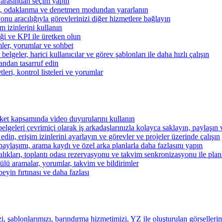
 arasından seçim yapın
kibi, odaklanma ve denetmen modundan yararlanın
u aracılığıyla görevlerinizi diğer hizmetlere bağlayın
im izinlerini kullanın
iği ve KPI ile üretken olun
mler, yorumlar ve sohbet
lgeler, harici kullanıcılar ve görev şablonları ile daha hızlı çalışın
andan tasarruf edin
eri, kontrol listeleri ve yorumlar
şirket kapsamında video duyurularını kullanın
belgeleri çevrimiçi olarak iş arkadaşlarınızla kolayca saklayın, paylaşın
 edin, erişim izinlerini ayarlayın ve görevler ve projeler üzerinde çalışın
aylaşımı, arama kaydı ve özel arka planlarla daha fazlasını yapın
alıkları, toplantı odası rezervasyonu ve takvim senkronizasyonu ile pla
lü aramalar, yorumlar, takvim ve bildirimler
beyin fırtınası ve daha fazlası
i, şablonlarımızı, barındırma hizmetimizi, YZ ile oluşturulan görsellerim