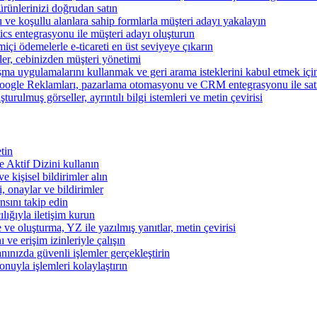
ünlerinizi doğrudan satın
rı ve koşullu alanlara sahip formlarla müşteri adayı yakalayın
cs entegrasyonu ile müşteri adayı oluşturun
miçi ödemelerle e-ticareti en üst seviyeye çıkarın
şler, cebinizden müşteri yönetimi
şma uygulamalarını kullanmak ve geri arama isteklerini kabul etmek için 
ogle Reklamları, pazarlama otomasyonu ve CRM entegrasyonu ile satışl
turulmuş görseller, ayrıntılı bilgi istemleri ve metin çevirisi
tin
 ve Aktif Dizini kullanın
ve kişisel bildirimler alın
i, onaylar ve bildirimler
nsını takip edin
ılığıyla iletişim kurun
 ve oluşturma, YZ ile yazılmış yanıtlar, metin çevirisi
 ve erişim izinleriyle çalışın
nınızda güvenli işlemler gerçekleştirin
onuyla işlemleri kolaylaştırın