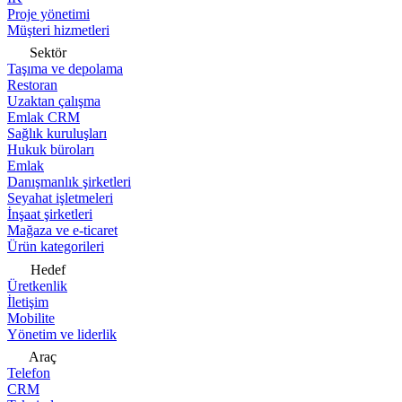
Proje yönetimi
Müşteri hizmetleri
Sektör
Taşıma ve depolama
Restoran
Uzaktan çalışma
Emlak CRM
Sağlık kuruluşları
Hukuk büroları
Emlak
Danışmanlık şirketleri
Seyahat işletmeleri
İnşaat şirketleri
Mağaza ve e-ticaret
Ürün kategorileri
Hedef
Üretkenlik
İletişim
Mobilite
Yönetim ve liderlik
Araç
Telefon
CRM