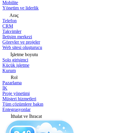
Mobilite
Yönetim ve liderlik
Araç
Telefon
CRM
Takvimler
İletişim merkezi
Görevler ve projeler
Web sitesi oluşturucu
İşletme boyutu
Solo girişimci
Küçük işletme
Kurum
Rol
Pazarlama
İK
Proje yönetimi
Müşteri hizmetleri
Tüm çözümlere bakın
Entegrasyonlar
İthalat ve İhracat