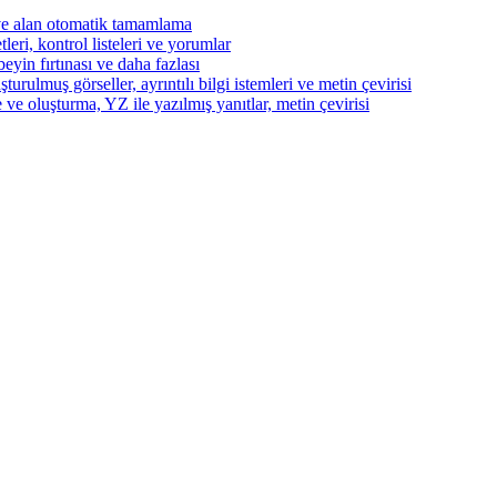
ve alan otomatik tamamlama
eri, kontrol listeleri ve yorumlar
beyin fırtınası ve daha fazlası
turulmuş görseller, ayrıntılı bilgi istemleri ve metin çevirisi
 ve oluşturma, YZ ile yazılmış yanıtlar, metin çevirisi