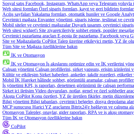
Sosyal satış
Facebook, Instagram, WhatsApp veya Telegram yoluyla ür
Web sitesi formları
Özel sipariş formları, kayıt ve geri bildirim formla
Açılış sayfaları
Yakalama formları, otomatik huniler ve Google Analyti
Çevrimiçi mağaza
Envanter yönetimi, sipariş işleme, teslimat ve çevri
Mobil siteler ve çevrimiçi mağazalar
Duyarlı tasarım, çevrimiçi sipari
Web sitesi widget'ı
Site ziyaretçileriyle sohbet etmek, popüler mesajla
Çevrimiçi pazarlama araçları
E-posta ile pazarlama, Facebook veya Go
Site ve Mağazalarda CoPilot
Talep üzerine etkileyici metin, YZ ile oluş
Tüm Site ve Mağaza özelliklerine bakın
İK ve Otomasyon
İK ve Otomasyon
İş akışlarını optimize edin ve İK verilerini yöne
Çalışan yönetimi
Çalışan profillerini, şirket yapısını, erişim izinlerini
Kültür ve etkileşim
Şirket haberleri, anketler, takdir rozetleri, etiketler 
Mobil İK
Hareket hâlinde sohbet, görüntülü aramalar, çalışan profiller
İş yönetimi
KPI, iş raporları, denetmen görünümü ile çalışan performa
Şirket içi iletişim
Video duyuruları, notlar, genel ve özel sohbetler arac
Akışta CoPilot
Konu özetleri, YZ ile üretilen fikirler, metin düzenleme
Bilgi yönetimi
Bilgi tabanları, çevrimiçi belgeler, dosya depolama alanı
MCP sunucusu
Harici YZ araçlarını Bitrix24'e bağlayın ve çalışma ala
Otomasyon
Talepler, onaylar, gider raporları, RPA ve iş akışı otomasy
Tüm İK ve Otomasyon özelliklerine bakın
CoPilot