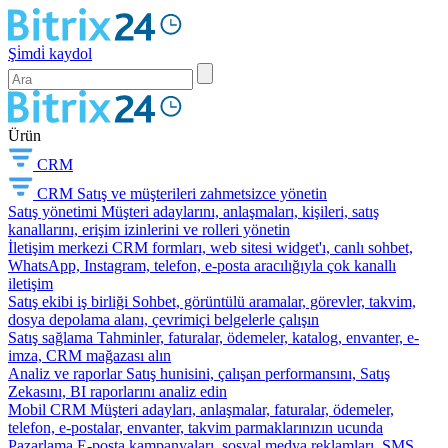
Şi̇mdi̇ kaydol
Ürün
CRM
CRM
Satış ve müşterileri zahmetsizce yönetin
Satış yönetimi
Müşteri adaylarını, anlaşmaları, kişileri, satış
kanallarını, erişim izinlerini ve rolleri yönetin
İletişim merkezi
CRM formları, web sitesi widget'ı, canlı sohbet,
WhatsApp, Instagram, telefon, e-posta aracılığıyla çok kanallı
iletişim
Satış ekibi iş birliği
Sohbet, görüntülü aramalar, görevler, takvim,
dosya depolama alanı, çevrimiçi belgelerle çalışın
Satış sağlama
Tahminler, faturalar, ödemeler, katalog, envanter, e-
imza, CRM mağazası alın
Analiz ve raporlar
Satış hunisini, çalışan performansını, Satış
Zekasını, BI raporlarını analiz edin
Mobil CRM
Müşteri adayları, anlaşmalar, faturalar, ödemeler,
telefon, e-postalar, envanter, takvim parmaklarınızın ucunda
Pazarlama
E-posta kampanyaları, sosyal medya reklamları, SMS,