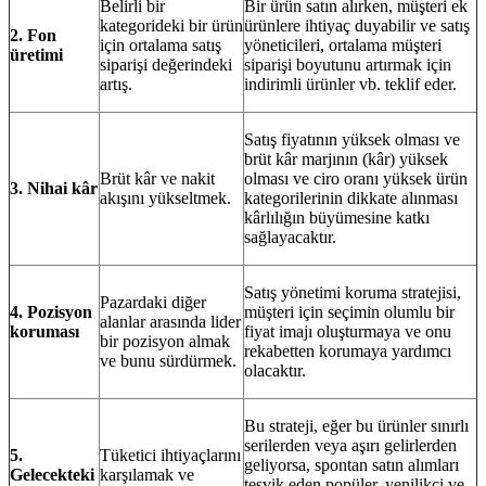
Belirli bir
Bir ürün satın alırken, müşteri ek
kategorideki bir ürün
ürünlere ihtiyaç duyabilir ve satış
2. Fon
için ortalama satış
yöneticileri, ortalama müşteri
üretimi
siparişi değerindeki
siparişi boyutunu artırmak için
artış.
indirimli ürünler vb. teklif eder.
Satış fiyatının yüksek olması ve
brüt kâr marjının (kâr) yüksek
Brüt kâr ve nakit
olması ve ciro oranı yüksek ürün
3. Nihai kâr
akışını yükseltmek.
kategorilerinin dikkate alınması
kârlılığın büyümesine katkı
sağlayacaktır.
Satış yönetimi koruma stratejisi,
Pazardaki diğer
4. Pozisyon
müşteri için seçimin olumlu bir
alanlar arasında lider
koruması
fiyat imajı oluşturmaya ve onu
bir pozisyon almak
rekabetten korumaya yardımcı
ve bunu sürdürmek.
olacaktır.
Bu strateji, eğer bu ürünler sınırlı
serilerden veya aşırı gelirlerden
5.
Tüketici ihtiyaçlarını
geliyorsa, spontan satın alımları
Gelecekteki
karşılamak ve
teşvik eden popüler, yenilikçi ve