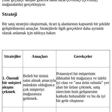
mağazalarda) gerçekleşiyor.
Strateji
Bir satış stratejisi oluşturmak, ticari iş alanlarının kapsamlı bir şekilde
geliştirilmesini amaçlar. Stratejilerle ilgili gerçekleri daha ayrıntılı
olarak anlamak için tabloya bakın:
Stratejiler
Amaçları
Gerekçeler
Potansiyel bir müşterinin
Belirli bir ürünü
1. Önemli
dikkatini bir mağazaya ve talebi
satın almak amacıyla
bir müşteri
iyi olan ve "ana ürün rafında" yer
mümkün olduğunca
akışını
alan bir ürüne çekmek, satış
çok müşteriyi
çekmek
sürecinin hızlı gelişmesine
mağazanıza
katkıda bulunabilir ve bu da iyi
getirmek.
bir gelir oluşturur.