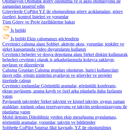
Otomasyon
Otomatik görev oluşturma ve iş akışı otomasyonu ile
zamandan tasarruf edin
Görevlerde CoPilot
YZ ile oluşturulmuş görev açıklamaları, görev
özetleri, kontrol listeleri ve yorumlar
Tüm Görev ve Proje özelliklerine bakın
İş birliği
İş birliği
Ekip çalışmanızı güçlendirin
Çevrimiçi çalışma alanı
Sohbet, aktivite akışı, yorumlar, tepkiler ve
şirket kapsamında video duyurularını kullanın
Çevrimiçi belgeler ve dosya depolama alanı
Şirket diskini kullanarak
belgeleri çevrimiçi olarak iş arkadaşlarınızla kolayca saklayın,
paylaşın ve düzenleyin
Çalışma Grupları
Çalışma grupları oluşturun, harici kullanıcıları
davet edin, erişim izinlerini ayarlayın ve görevler ve projeler
üzerinde çalışın
Çevrimiçi toplantılar
Görüntülü aramalar, görüntülü konferans,
ekran paylaşımı, arama kaydı ve özel arka planlarla daha fazlasını
yapın
Paylaşımlı takvimler
Şirket takvimi ve kişisel takvim, uygun zaman
aralıkları, toplantı odası rezervasyonu ve takvim senkronizasyonu ile
planlama yapın
Mobil iletişim
Dilediğiniz yerden ekip mesajlaşma uygulaması,
görüntülü aramalar, yorumlar, takvim ve bildirimler
Sohbette CoPilot
Sınırsız fikir kaynağı, YZ ile oluşturulmuş