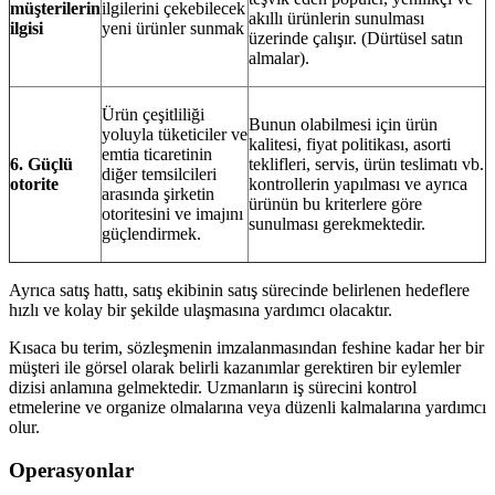
müşterilerin
ilgilerini çekebilecek
akıllı ürünlerin sunulması
ilgisi
yeni ürünler sunmak
üzerinde çalışır. (Dürtüsel satın
almalar).
Ürün çeşitliliği
Bunun olabilmesi için ürün
yoluyla tüketiciler ve
kalitesi, fiyat politikası, asorti
emtia ticaretinin
6. Güçlü
teklifleri, servis, ürün teslimatı vb.
diğer temsilcileri
otorite
kontrollerin yapılması ve ayrıca
arasında şirketin
ürünün bu kriterlere göre
otoritesini ve imajını
sunulması gerekmektedir.
güçlendirmek.
Ayrıca satış hattı, satış ekibinin satış sürecinde belirlenen hedeflere
hızlı ve kolay bir şekilde ulaşmasına yardımcı olacaktır.
Kısaca bu terim, sözleşmenin imzalanmasından feshine kadar her bir
müşteri ile görsel olarak belirli kazanımlar gerektiren bir eylemler
dizisi anlamına gelmektedir. Uzmanların iş sürecini kontrol
etmelerine ve organize olmalarına veya düzenli kalmalarına yardımcı
olur.
Operasyonlar