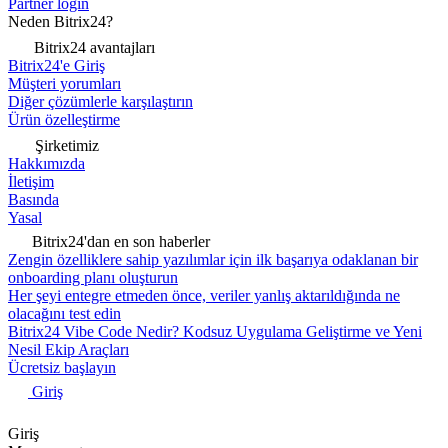
Partner login
Neden Bitrix24?
Bitrix24 avantajları
Bitrix24'e Giriş
Müşteri yorumları
Diğer çözümlerle karşılaştırın
Ürün özelleştirme
Şirketimiz
Hakkımızda
İletişim
Basında
Yasal
Bitrix24'dan en son haberler
Zengin özelliklere sahip yazılımlar için ilk başarıya odaklanan bir
onboarding planı oluşturun
Her şeyi entegre etmeden önce, veriler yanlış aktarıldığında ne
olacağını test edin
Bitrix24 Vibe Code Nedir? Kodsuz Uygulama Geliştirme ve Yeni
Nesil Ekip Araçları
Ücretsiz başlayın
Giriş
Giriş