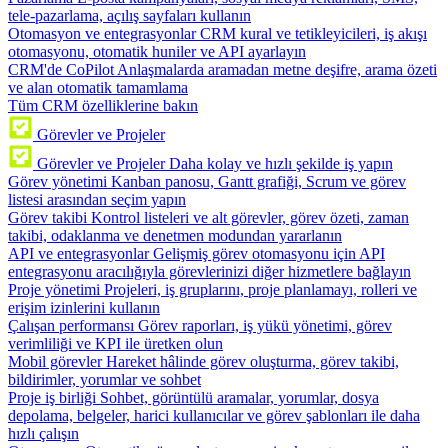
tele-pazarlama, açılış sayfaları kullanın
Otomasyon ve entegrasyonlar
CRM kural ve tetikleyicileri, iş akışı
otomasyonu, otomatik huniler ve API ayarlayın
CRM'de CoPilot
Anlaşmalarda aramadan metne deşifre, arama özeti
ve alan otomatik tamamlama
Tüm CRM özelliklerine bakın
Görevler ve Projeler
Görevler ve Projeler
Daha kolay ve hızlı şekilde iş yapın
Görev yönetimi
Kanban panosu, Gantt grafiği, Scrum ve görev
listesi arasından seçim yapın
Görev takibi
Kontrol listeleri ve alt görevler, görev özeti, zaman
takibi, odaklanma ve denetmen modundan yararlanın
API ve entegrasyonlar
Gelişmiş görev otomasyonu için API
entegrasyonu aracılığıyla görevlerinizi diğer hizmetlere bağlayın
Proje yönetimi
Projeleri, iş gruplarını, proje planlamayı, rolleri ve
erişim izinlerini kullanın
Çalışan performansı
Görev raporları, iş yükü yönetimi, görev
verimliliği ve KPI ile üretken olun
Mobil görevler
Hareket hâlinde görev oluşturma, görev takibi,
bildirimler, yorumlar ve sohbet
Proje iş birliği
Sohbet, görüntülü aramalar, yorumlar, dosya
depolama, belgeler, harici kullanıcılar ve görev şablonları ile daha
hızlı çalışın