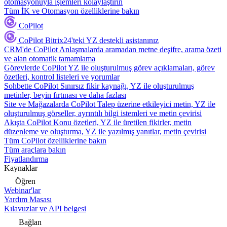
otomasyonuyla işlemleri kolaylaştırın
Tüm İK ve Otomasyon özelliklerine bakın
CoPilot
CoPilot
Bitrix24'teki YZ destekli asistanınız
CRM'de CoPilot
Anlaşmalarda aramadan metne deşifre, arama özeti
ve alan otomatik tamamlama
Görevlerde CoPilot
YZ ile oluşturulmuş görev açıklamaları, görev
özetleri, kontrol listeleri ve yorumlar
Sohbette CoPilot
Sınırsız fikir kaynağı, YZ ile oluşturulmuş
metinler, beyin fırtınası ve daha fazlası
Site ve Mağazalarda CoPilot
Talep üzerine etkileyici metin, YZ ile
oluşturulmuş görseller, ayrıntılı bilgi istemleri ve metin çevirisi
Akışta CoPilot
Konu özetleri, YZ ile üretilen fikirler, metin
düzenleme ve oluşturma, YZ ile yazılmış yanıtlar, metin çevirisi
Tüm CoPilot özelliklerine bakın
Tüm araçlara bakın
Fiyatlandırma
Kaynaklar
Öğren
Webinar'lar
Yardım Masası
Kılavuzlar ve API belgesi
Bağlan