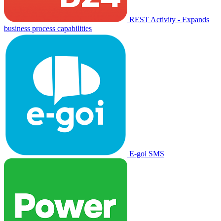
REST Activity - Expands
business process capabilities
E-goi SMS