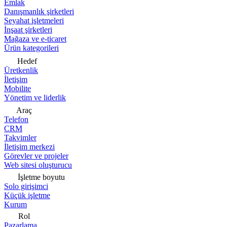
Emlak
Danışmanlık şirketleri
Seyahat işletmeleri
İnşaat şirketleri
Mağaza ve e-ticaret
Ürün kategorileri
Hedef
Üretkenlik
İletişim
Mobilite
Yönetim ve liderlik
Araç
Telefon
CRM
Takvimler
İletişim merkezi
Görevler ve projeler
Web sitesi oluşturucu
İşletme boyutu
Solo girişimci
Küçük işletme
Kurum
Rol
Pazarlama