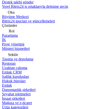
Destek talebi gönder
Yerel Bitrix24 iş ortaklarıyla iletişime geçin
Oku
Büyüme Merkezi
Bitrix24 ipuçları ve güncellemeleri
Çözümler
Rol
Pazarlama
İK
Proje yönetimi
Müşteri hizmetleri
Sektör
Taşıma ve depolama
Restoran
Uzaktan çalışma
Emlak CRM
Sağlık kuruluşları
Hukuk büroları
Emlak
Danışmanlık şirketleri
Seyahat işletmeleri
İnşaat şirketleri
Mağaza ve e-ticaret
Ürün kategorileri