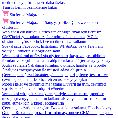
metinler, beyin fırtınası ve daha fazlası
Tüm İş Birliği özelliklerine bakın
Siteler ve Mağazalar
Siteler ve Mağazalar
Satış yapabileceğiniz web siteleri
oluşturun
Web sitesi oluşturucu
Harika siteler oluşturmak için ücretsiz
CMS'imizi, şablonlarımızı, barındırma hizmetimizi, YZ ile
oluşturulan görsellerimizi ve metinlerimizi kullanın
Sosyal satış
Facebook, Instagram, WhatsApp veya Telegram
yoluyla ürünlerinizi doğrudan satın
Web sitesi formları
Özel sipariş formları, kayıt ve geri bildirim
formları ve koşullu alanlara sahip formlarla müşteri adayı yakalayın
Açılış sayfaları
Yakalama formları, otomatik huniler ve Google
Analytics entegrasyonu ile müşteri adayı oluşturun
Çevrimiçi mağaza
Envanter yönetimi, sipariş işleme, teslimat ve
çevrimiçi ödemelerle e-ticareti en üst seviyeye çıkarın
Mobil siteler ve çevrimiçi mağazalar
Duyarlı tasarım, çevrimiçi
siparişler, cebinizden müşteri yönetimi
Web sitesi widget'ı
Site ziyaretçileriyle sohbet etmek, popüler
mesajlaşma uygulamalarını kullanmak ve geri arama isteklerini
kabul etmek için widget'ı etkinleştirin
Çevrimiçi pazarlama araçları
E-posta ile pazarlama, Facebook veya
Google Reklamları, pazarlama otomasyonu ve CRM entegrasyonu
ile satışları artırın