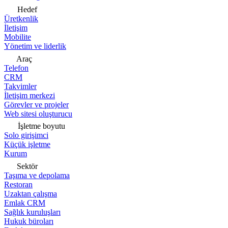
Hedef
Üretkenlik
İletişim
Mobilite
Yönetim ve liderlik
Araç
Telefon
CRM
Takvimler
İletişim merkezi
Görevler ve projeler
Web sitesi oluşturucu
İşletme boyutu
Solo girişimci
Küçük işletme
Kurum
Sektör
Taşıma ve depolama
Restoran
Uzaktan çalışma
Emlak CRM
Sağlık kuruluşları
Hukuk büroları