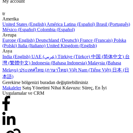
My account
tr
Amerika
United States (English)
América Latina (Español)
Brasil (Português)
México (Español)
Colombia (Español)
Avrupa
Europe (English)
Deutschland (Deutsch)
France (Français)
Polska
(Polski)
Italia (Italiano)
United Kingdom (English)
Asya
India (English)
UAE (عربي)
Türkiye (Türkçe)
中国 (简体中文)
台
灣 (繁體中文)
Indonesia (Bahasa Indonesia)
Malaysia (Bahasa
Melayu)
ประเทศไทย (ภาษาไทย)
Việt Nam (Tiếng Việt)
日本 (日
本語)
Gerekirse bölgenizi buradan değiştirebilirsiniz
Makaleler
Satış Yönetimi Nihai Kılavuzu: Süreç, En İyi
Uygulamalar ve CRM