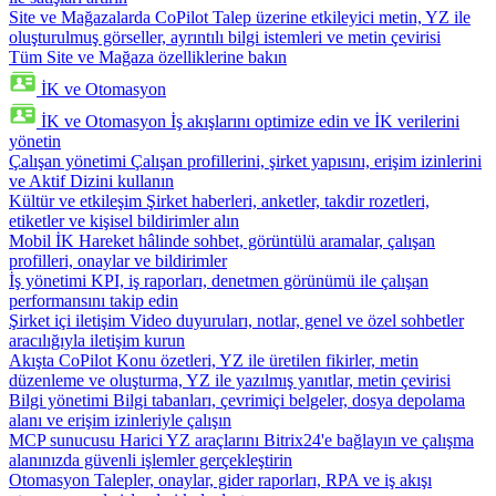
Site ve Mağazalarda CoPilot
Talep üzerine etkileyici metin, YZ ile
oluşturulmuş görseller, ayrıntılı bilgi istemleri ve metin çevirisi
Tüm Site ve Mağaza özelliklerine bakın
İK ve Otomasyon
İK ve Otomasyon
İş akışlarını optimize edin ve İK verilerini
yönetin
Çalışan yönetimi
Çalışan profillerini, şirket yapısını, erişim izinlerini
ve Aktif Dizini kullanın
Kültür ve etkileşim
Şirket haberleri, anketler, takdir rozetleri,
etiketler ve kişisel bildirimler alın
Mobil İK
Hareket hâlinde sohbet, görüntülü aramalar, çalışan
profilleri, onaylar ve bildirimler
İş yönetimi
KPI, iş raporları, denetmen görünümü ile çalışan
performansını takip edin
Şirket içi iletişim
Video duyuruları, notlar, genel ve özel sohbetler
aracılığıyla iletişim kurun
Akışta CoPilot
Konu özetleri, YZ ile üretilen fikirler, metin
düzenleme ve oluşturma, YZ ile yazılmış yanıtlar, metin çevirisi
Bilgi yönetimi
Bilgi tabanları, çevrimiçi belgeler, dosya depolama
alanı ve erişim izinleriyle çalışın
MCP sunucusu
Harici YZ araçlarını Bitrix24'e bağlayın ve çalışma
alanınızda güvenli işlemler gerçekleştirin
Otomasyon
Talepler, onaylar, gider raporları, RPA ve iş akışı