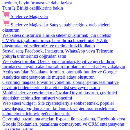
metinler, beyin fırtınası ve daha fazlası
Tüm İş Birliği özelliklerine bakın
Siteler ve Mağazalar
Siteler ve Mağazalar
Satış yapabileceğiniz web siteleri
oluşturun
Web sitesi oluşturucu
Harika siteler oluşturmak için ücretsiz
CMS'imizi, şablonlarımızı, barındırma hizmetimizi, YZ ile
oluşturulan görsellerimizi ve metinlerimizi kullanın
Sosyal satış
Facebook, Instagram, WhatsApp veya Telegram
yoluyla ürünlerinizi doğrudan satın
Web sitesi formları
Özel sipariş formları, kayıt ve geri bildirim
formları ve koşullu alanlara sahip formlarla müşteri adayı yakalayın
Açılış sayfaları
Yakalama formları, otomatik huniler ve Google
Analytics entegrasyonu ile müşteri adayı oluşturun
Çevrimiçi mağaza
Envanter yönetimi, sipariş işleme, teslimat ve
çevrimiçi ödemelerle e-ticareti en üst seviyeye çıkarın
Mobil siteler ve çevrimiçi mağazalar
Duyarlı tasarım, çevrimiçi
siparişler, cebinizden müşteri yönetimi
Web sitesi widget'ı
Site ziyaretçileriyle sohbet etmek, popüler
mesajlaşma uygulamalarını kullanmak ve geri arama isteklerini
kabul etmek için widget'ı etkinleştirin
Çevrimiçi pazarlama araçları
E-posta ile pazarlama, Facebook veya
Google Reklamları, pazarlama otomasyonu ve CRM entegrasyonu
ile satışları artırın