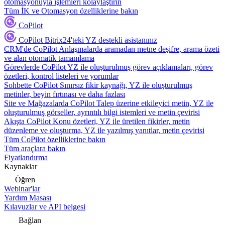
otomasyonuyla işlemleri kolaylaştırın
Tüm İK ve Otomasyon özelliklerine bakın
CoPilot
CoPilot
Bitrix24'teki YZ destekli asistanınız
CRM'de CoPilot
Anlaşmalarda aramadan metne deşifre, arama özeti
ve alan otomatik tamamlama
Görevlerde CoPilot
YZ ile oluşturulmuş görev açıklamaları, görev
özetleri, kontrol listeleri ve yorumlar
Sohbette CoPilot
Sınırsız fikir kaynağı, YZ ile oluşturulmuş
metinler, beyin fırtınası ve daha fazlası
Site ve Mağazalarda CoPilot
Talep üzerine etkileyici metin, YZ ile
oluşturulmuş görseller, ayrıntılı bilgi istemleri ve metin çevirisi
Akışta CoPilot
Konu özetleri, YZ ile üretilen fikirler, metin
düzenleme ve oluşturma, YZ ile yazılmış yanıtlar, metin çevirisi
Tüm CoPilot özelliklerine bakın
Tüm araçlara bakın
Fiyatlandırma
Kaynaklar
Öğren
Webinar'lar
Yardım Masası
Kılavuzlar ve API belgesi
Bağlan