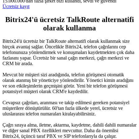
15.000.000'dan fazla şirket bizi kullandı, sevdi ve güvendi
Ücretsiz kayıt
Bitrix24'ü ücretsiz TalkRoute alternatifi
olarak kullanma
Bitrix24'ü ücretsiz bir TalkRoute alternatifi olarak kullanmak size
birçok avantaj sağlar. Öncelikle Bitrix24, telefon çağrılarını cep
telefonunuza yönlendirmek ve konuşmaları kaydetmekten çok daha
fazlasını yapar. Ücretsiz bir sanal çağrı merkezi, çağrı merkezi ve
CRM bir arada.
Mevcut bir müşteri sizi aradığında, telefon görüşmesi otomatik
olarak atanmış bir yöneticiye yönlendirilir. Yönetici kimin aradığını
ve son etkileşimlerin geçmişini görür. Yeni bir telefon görüşmesi
potansiyel müşteri olarak CRM'e kaydedilir.
Cevapsız çağrıları, aranması ve takip edilmesi gereken potansiyel
müşterilere dönüştürülür. 60'tan fazla ülkede yerel, ücretsiz ve
uluslararası telefon numaraları kiralayabilirsiniz.
Çağrı sıraya alma, iletme, aktarma, kaydetme, dahili dahili numaralar
ve diğer sanal PBX özellikleri mevcuttur. Daha da önemlisi
Bitrix24, üçüncü taraf PBX ve SIP telefonlarıyla da çalışır.