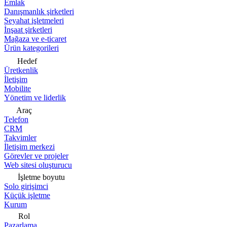
Emlak
Danışmanlık şirketleri
Seyahat işletmeleri
İnşaat şirketleri
Mağaza ve e-ticaret
Ürün kategorileri
Hedef
Üretkenlik
İletişim
Mobilite
Yönetim ve liderlik
Araç
Telefon
CRM
Takvimler
İletişim merkezi
Görevler ve projeler
Web sitesi oluşturucu
İşletme boyutu
Solo girişimci
Küçük işletme
Kurum
Rol
Pazarlama