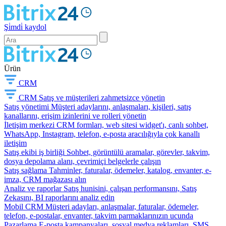
Şi̇mdi̇ kaydol
Ürün
CRM
CRM
Satış ve müşterileri zahmetsizce yönetin
Satış yönetimi
Müşteri adaylarını, anlaşmaları, kişileri, satış
kanallarını, erişim izinlerini ve rolleri yönetin
İletişim merkezi
CRM formları, web sitesi widget'ı, canlı sohbet,
WhatsApp, Instagram, telefon, e-posta aracılığıyla çok kanallı
iletişim
Satış ekibi iş birliği
Sohbet, görüntülü aramalar, görevler, takvim,
dosya depolama alanı, çevrimiçi belgelerle çalışın
Satış sağlama
Tahminler, faturalar, ödemeler, katalog, envanter, e-
imza, CRM mağazası alın
Analiz ve raporlar
Satış hunisini, çalışan performansını, Satış
Zekasını, BI raporlarını analiz edin
Mobil CRM
Müşteri adayları, anlaşmalar, faturalar, ödemeler,
telefon, e-postalar, envanter, takvim parmaklarınızın ucunda
Pazarlama
E-posta kampanyaları, sosyal medya reklamları, SMS,