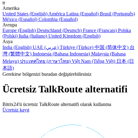
tr
Amerika
United States (English)
América Latina (Español)
Brasil (Português)
México (Español)
Colombia (Español)
Avrupa
Europe (English)
Deutschland (Deutsch)
France (Français)
Polska
(Polski)
Italia (Italiano)
United Kingdom (English)
Asya
India (English)
UAE (عربي)
Türkiye (Türkçe)
中国 (简体中文)
台
灣 (繁體中文)
Indonesia (Bahasa Indonesia)
Malaysia (Bahasa
Melayu)
ประเทศไทย (ภาษาไทย)
Việt Nam (Tiếng Việt)
日本 (日
本語)
Gerekirse bölgenizi buradan değiştirebilirsiniz
Ücretsiz TalkRoute alternatifi
Bitrix24'ü ücretsiz TalkRoute alternatifi olarak kullanma
Ücretsiz kayıt