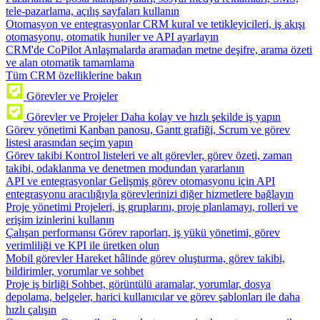
tele-pazarlama, açılış sayfaları kullanın
Otomasyon ve entegrasyonlar
CRM kural ve tetikleyicileri, iş akışı
otomasyonu, otomatik huniler ve API ayarlayın
CRM'de CoPilot
Anlaşmalarda aramadan metne deşifre, arama özeti
ve alan otomatik tamamlama
Tüm CRM özelliklerine bakın
Görevler ve Projeler
Görevler ve Projeler
Daha kolay ve hızlı şekilde iş yapın
Görev yönetimi
Kanban panosu, Gantt grafiği, Scrum ve görev
listesi arasından seçim yapın
Görev takibi
Kontrol listeleri ve alt görevler, görev özeti, zaman
takibi, odaklanma ve denetmen modundan yararlanın
API ve entegrasyonlar
Gelişmiş görev otomasyonu için API
entegrasyonu aracılığıyla görevlerinizi diğer hizmetlere bağlayın
Proje yönetimi
Projeleri, iş gruplarını, proje planlamayı, rolleri ve
erişim izinlerini kullanın
Çalışan performansı
Görev raporları, iş yükü yönetimi, görev
verimliliği ve KPI ile üretken olun
Mobil görevler
Hareket hâlinde görev oluşturma, görev takibi,
bildirimler, yorumlar ve sohbet
Proje iş birliği
Sohbet, görüntülü aramalar, yorumlar, dosya
depolama, belgeler, harici kullanıcılar ve görev şablonları ile daha
hızlı çalışın