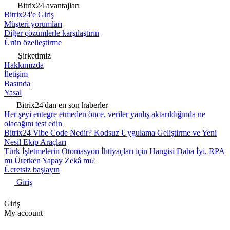
Bitrix24 avantajları
Bitrix24'e Giriş
Müşteri yorumları
Diğer çözümlerle karşılaştırın
Ürün özelleştirme
Şirketimiz
Hakkımızda
İletişim
Basında
Yasal
Bitrix24'dan en son haberler
Her şeyi entegre etmeden önce, veriler yanlış aktarıldığında ne
olacağını test edin
Bitrix24 Vibe Code Nedir? Kodsuz Uygulama Geliştirme ve Yeni
Nesil Ekip Araçları
Türk İşletmelerin Otomasyon İhtiyaçları için Hangisi Daha İyi, RPA
mı Üretken Yapay Zekâ mı?
Ücretsiz başlayın
Giriş
Giriş
My account