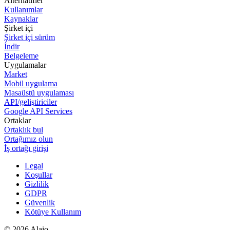
Alternatifler
Kullanımlar
Kaynaklar
Şirket içi
Şirket içi sürüm
İndir
Belgeleme
Uygulamalar
Market
Mobil uygulama
Masaüstü uygulaması
API/geliştiriciler
Google API Services
Ortaklar
Ortaklık bul
Ortağımız olun
İş ortağı girişi
Legal
Koşullar
Gizlilik
GDPR
Güvenlik
Kötüye Kullanım
© 2026 Alaio