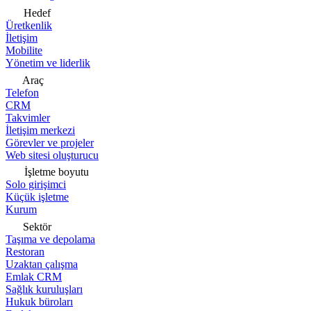
Hedef
Üretkenlik
İletişim
Mobilite
Yönetim ve liderlik
Araç
Telefon
CRM
Takvimler
İletişim merkezi
Görevler ve projeler
Web sitesi oluşturucu
İşletme boyutu
Solo girişimci
Küçük işletme
Kurum
Sektör
Taşıma ve depolama
Restoran
Uzaktan çalışma
Emlak CRM
Sağlık kuruluşları
Hukuk büroları