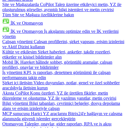
Site ve Mağazalarda CoPilot
Talep üzerine etkileyici metin, YZ ile
oluşturulmuş görseller, ayrıntılı bilgi istemleri ve metin çevirisi
Tüm Site ve Mağaza özelliklerine bakın
İK ve Otomasyon
İK ve Otomasyon
İş akışlarını optimize edin ve İK verilerini
yönetin
Çalışan yönetimi
Çalışan profillerini, şirket yapısını, erişim izinlerini
ve Aktif Dizini kullanın
Kültür ve etkileşim
Şirket haberleri, anketler, takdir rozetleri,
etiketler ve kişisel bildirimler alın
Mobil İK
Hareket hâlinde sohbet, görüntülü aramalar, çalışan
profilleri, onaylar ve bildirimler
İş yönetimi
KPI, iş raporları, denetmen görünümü ile çalışan
performansını takip edin
Şirket içi iletişim
Video duyuruları, notlar, genel ve özel sohbetler
aracılığıyla iletişim kurun
Akışta CoPilot
Konu özetleri, YZ ile üretilen fikirler, metin
düzenleme ve oluşturma, YZ ile yazılmış yanıtlar, metin çevirisi
Bilgi yönetimi
Bilgi tabanları, çevrimiçi belgeler, dosya depolama
alanı ve erişim izinleriyle çalışın
MCP sunucusu
Harici YZ araçlarını Bitrix24'e bağlayın ve çalışma
alanınızda güvenli işlemler gerçekleştirin
Otomasyon
Talepler, onaylar, gider raporları, RPA ve iş akışı