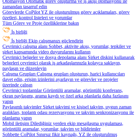
Otomasyon
Otomatik görev oluşturma ve iş akışı otomasyonu ile
zamandan tasarruf edin
Görevlerde CoPilot
YZ ile oluşturulmuş görev açıklamaları, görev
özetleri, kontrol listeleri ve yorumlar
Tüm Görev ve Proje özelliklerine bakın
İş birliği
İş birliği
Ekip çalışmanızı güçlendirin
Çevrimiçi çalışma alanı
Sohbet, aktivite akışı, yorumlar, tepkiler ve
şirket kapsamında video duyurularını kullanın
Çevrimiçi belgeler ve dosya depolama alanı
Şirket diskini kullanarak
belgeleri çevrimiçi olarak iş arkadaşlarınızla kolayca saklayın,
paylaşın ve düzenleyin
Çalışma Grupları
Çalışma grupları oluşturun, harici kullanıcıları
davet edin, erişim izinlerini ayarlayın ve görevler ve projeler
üzerinde çalışın
Çevrimiçi toplantılar
Görüntülü aramalar, görüntülü konferans,
ekran paylaşımı, arama kaydı ve özel arka planlarla daha fazlasını
yapın
Paylaşımlı takvimler
Şirket takvimi ve kişisel takvim, uygun zaman
aralıkları, toplantı odası rezervasyonu ve takvim senkronizasyonu ile
planlama yapın
Mobil iletişim
Dilediğiniz yerden ekip mesajlaşma uygulaması,
görüntülü aramalar, yorumlar, takvim ve bildirimler
Sohbette CoPilot
Sınırsız fikir kaynağı, YZ ile oluşturulmuş