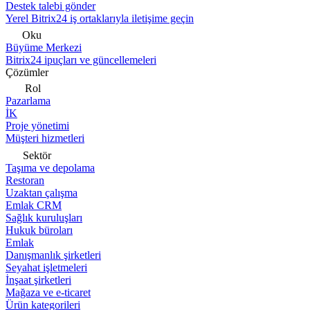
Destek talebi gönder
Yerel Bitrix24 iş ortaklarıyla iletişime geçin
Oku
Büyüme Merkezi
Bitrix24 ipuçları ve güncellemeleri
Çözümler
Rol
Pazarlama
İK
Proje yönetimi
Müşteri hizmetleri
Sektör
Taşıma ve depolama
Restoran
Uzaktan çalışma
Emlak CRM
Sağlık kuruluşları
Hukuk büroları
Emlak
Danışmanlık şirketleri
Seyahat işletmeleri
İnşaat şirketleri
Mağaza ve e-ticaret
Ürün kategorileri