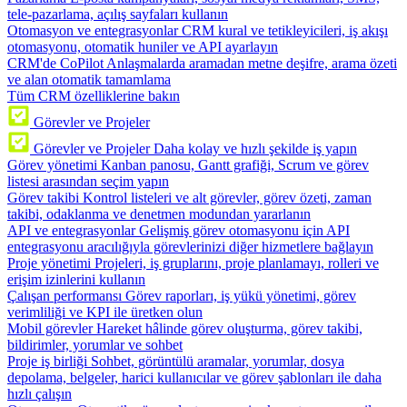
tele-pazarlama, açılış sayfaları kullanın
Otomasyon ve entegrasyonlar
CRM kural ve tetikleyicileri, iş akışı
otomasyonu, otomatik huniler ve API ayarlayın
CRM'de CoPilot
Anlaşmalarda aramadan metne deşifre, arama özeti
ve alan otomatik tamamlama
Tüm CRM özelliklerine bakın
Görevler ve Projeler
Görevler ve Projeler
Daha kolay ve hızlı şekilde iş yapın
Görev yönetimi
Kanban panosu, Gantt grafiği, Scrum ve görev
listesi arasından seçim yapın
Görev takibi
Kontrol listeleri ve alt görevler, görev özeti, zaman
takibi, odaklanma ve denetmen modundan yararlanın
API ve entegrasyonlar
Gelişmiş görev otomasyonu için API
entegrasyonu aracılığıyla görevlerinizi diğer hizmetlere bağlayın
Proje yönetimi
Projeleri, iş gruplarını, proje planlamayı, rolleri ve
erişim izinlerini kullanın
Çalışan performansı
Görev raporları, iş yükü yönetimi, görev
verimliliği ve KPI ile üretken olun
Mobil görevler
Hareket hâlinde görev oluşturma, görev takibi,
bildirimler, yorumlar ve sohbet
Proje iş birliği
Sohbet, görüntülü aramalar, yorumlar, dosya
depolama, belgeler, harici kullanıcılar ve görev şablonları ile daha
hızlı çalışın