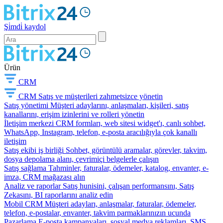
Şi̇mdi̇ kaydol
Ürün
CRM
CRM
Satış ve müşterileri zahmetsizce yönetin
Satış yönetimi
Müşteri adaylarını, anlaşmaları, kişileri, satış
kanallarını, erişim izinlerini ve rolleri yönetin
İletişim merkezi
CRM formları, web sitesi widget'ı, canlı sohbet,
WhatsApp, Instagram, telefon, e-posta aracılığıyla çok kanallı
iletişim
Satış ekibi iş birliği
Sohbet, görüntülü aramalar, görevler, takvim,
dosya depolama alanı, çevrimiçi belgelerle çalışın
Satış sağlama
Tahminler, faturalar, ödemeler, katalog, envanter, e-
imza, CRM mağazası alın
Analiz ve raporlar
Satış hunisini, çalışan performansını, Satış
Zekasını, BI raporlarını analiz edin
Mobil CRM
Müşteri adayları, anlaşmalar, faturalar, ödemeler,
telefon, e-postalar, envanter, takvim parmaklarınızın ucunda
Pazarlama
E-posta kampanyaları, sosyal medya reklamları, SMS,