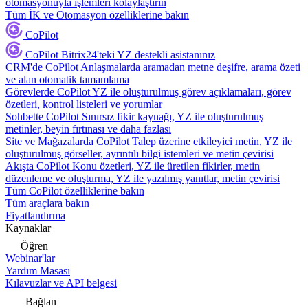
otomasyonuyla işlemleri kolaylaştırın
Tüm İK ve Otomasyon özelliklerine bakın
CoPilot
CoPilot
Bitrix24'teki YZ destekli asistanınız
CRM'de CoPilot
Anlaşmalarda aramadan metne deşifre, arama özeti
ve alan otomatik tamamlama
Görevlerde CoPilot
YZ ile oluşturulmuş görev açıklamaları, görev
özetleri, kontrol listeleri ve yorumlar
Sohbette CoPilot
Sınırsız fikir kaynağı, YZ ile oluşturulmuş
metinler, beyin fırtınası ve daha fazlası
Site ve Mağazalarda CoPilot
Talep üzerine etkileyici metin, YZ ile
oluşturulmuş görseller, ayrıntılı bilgi istemleri ve metin çevirisi
Akışta CoPilot
Konu özetleri, YZ ile üretilen fikirler, metin
düzenleme ve oluşturma, YZ ile yazılmış yanıtlar, metin çevirisi
Tüm CoPilot özelliklerine bakın
Tüm araçlara bakın
Fiyatlandırma
Kaynaklar
Öğren
Webinar'lar
Yardım Masası
Kılavuzlar ve API belgesi
Bağlan