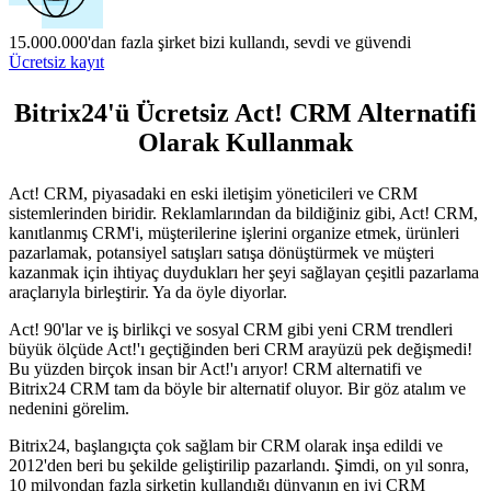
15.000.000'dan fazla şirket bizi kullandı, sevdi ve güvendi
Ücretsiz kayıt
Bitrix24'ü Ücretsiz Act! CRM Alternatifi
Olarak Kullanmak
Act! CRM, piyasadaki en eski iletişim yöneticileri ve CRM
sistemlerinden biridir. Reklamlarından da bildiğiniz gibi, Act! CRM,
kanıtlanmış CRM'i, müşterilerine işlerini organize etmek, ürünleri
pazarlamak, potansiyel satışları satışa dönüştürmek ve müşteri
kazanmak için ihtiyaç duydukları her şeyi sağlayan çeşitli pazarlama
araçlarıyla birleştirir. Ya da öyle diyorlar.
Act! 90'lar ve iş birlikçi ve sosyal CRM gibi yeni CRM trendleri
büyük ölçüde Act!'ı geçtiğinden beri CRM arayüzü pek değişmedi!
Bu yüzden birçok insan bir Act!'ı arıyor! CRM alternatifi ve
Bitrix24 CRM tam da böyle bir alternatif oluyor. Bir göz atalım ve
nedenini görelim.
Bitrix24, başlangıçta çok sağlam bir CRM olarak inşa edildi ve
2012'den beri bu şekilde geliştirilip pazarlandı. Şimdi, on yıl sonra,
10 milyondan fazla şirketin kullandığı dünyanın en iyi CRM