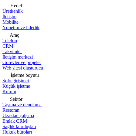
Hedef
Üretkenlik
İletişim
Mobilite
Yönetim ve liderlik
Araç
Telefon
CRM
Takvimler
İletişim merkezi
Görevler ve projeler
Web sitesi oluşturucu
İşletme boyutu
Solo girişimci
Küçük işletme
Kurum
Sektör
Taşıma ve depolama
Restoran
Uzaktan çalışma
Emlak CRM
Sağlık kuruluşları
Hukuk büroları