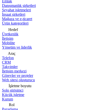
Emlak
Danışmanlık şirketleri
Seyahat işletmeleri
İnşaat şirketleri
Mağaza ve e-ticaret
Ürün kategorileri
Hedef
Üretkenlik
İletişim
Mobilite
Yönetim ve liderlik
Araç
Telefon
CRM
Takvimler
İletişim merkezi
Görevler ve projeler
Web sitesi oluşturucu
İşletme boyutu
Solo girişimci
Küçük işletme
Kurum
Rol
Pazarlama