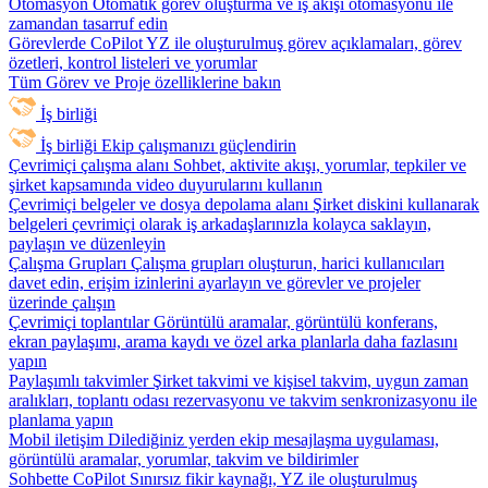
Otomasyon
Otomatik görev oluşturma ve iş akışı otomasyonu ile
zamandan tasarruf edin
Görevlerde CoPilot
YZ ile oluşturulmuş görev açıklamaları, görev
özetleri, kontrol listeleri ve yorumlar
Tüm Görev ve Proje özelliklerine bakın
İş birliği
İş birliği
Ekip çalışmanızı güçlendirin
Çevrimiçi çalışma alanı
Sohbet, aktivite akışı, yorumlar, tepkiler ve
şirket kapsamında video duyurularını kullanın
Çevrimiçi belgeler ve dosya depolama alanı
Şirket diskini kullanarak
belgeleri çevrimiçi olarak iş arkadaşlarınızla kolayca saklayın,
paylaşın ve düzenleyin
Çalışma Grupları
Çalışma grupları oluşturun, harici kullanıcıları
davet edin, erişim izinlerini ayarlayın ve görevler ve projeler
üzerinde çalışın
Çevrimiçi toplantılar
Görüntülü aramalar, görüntülü konferans,
ekran paylaşımı, arama kaydı ve özel arka planlarla daha fazlasını
yapın
Paylaşımlı takvimler
Şirket takvimi ve kişisel takvim, uygun zaman
aralıkları, toplantı odası rezervasyonu ve takvim senkronizasyonu ile
planlama yapın
Mobil iletişim
Dilediğiniz yerden ekip mesajlaşma uygulaması,
görüntülü aramalar, yorumlar, takvim ve bildirimler
Sohbette CoPilot
Sınırsız fikir kaynağı, YZ ile oluşturulmuş