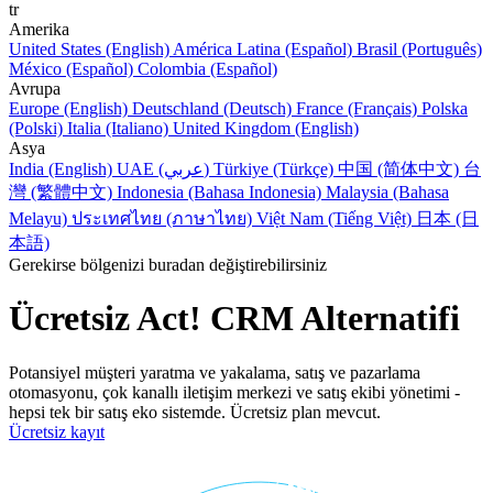
tr
Amerika
United States (English)
América Latina (Español)
Brasil (Português)
México (Español)
Colombia (Español)
Avrupa
Europe (English)
Deutschland (Deutsch)
France (Français)
Polska
(Polski)
Italia (Italiano)
United Kingdom (English)
Asya
India (English)
UAE (عربي)
Türkiye (Türkçe)
中国 (简体中文)
台
灣 (繁體中文)
Indonesia (Bahasa Indonesia)
Malaysia (Bahasa
Melayu)
ประเทศไทย (ภาษาไทย)
Việt Nam (Tiếng Việt)
日本 (日
本語)
Gerekirse bölgenizi buradan değiştirebilirsiniz
Ücretsiz Act! CRM Alternatifi
Potansiyel müşteri yaratma ve yakalama, satış ve pazarlama
otomasyonu, çok kanallı iletişim merkezi ve satış ekibi yönetimi -
hepsi tek bir satış eko sistemde. Ücretsiz plan mevcut.
Ücretsiz kayıt