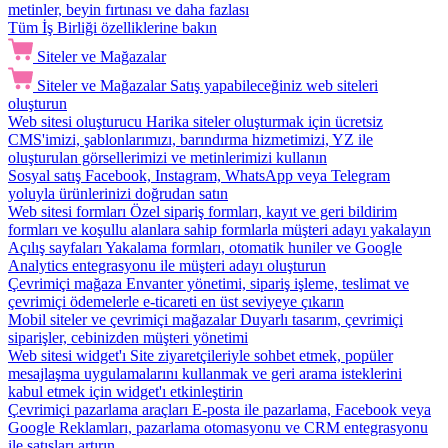
metinler, beyin fırtınası ve daha fazlası
Tüm İş Birliği özelliklerine bakın
Siteler ve Mağazalar
Siteler ve Mağazalar
Satış yapabileceğiniz web siteleri
oluşturun
Web sitesi oluşturucu
Harika siteler oluşturmak için ücretsiz
CMS'imizi, şablonlarımızı, barındırma hizmetimizi, YZ ile
oluşturulan görsellerimizi ve metinlerimizi kullanın
Sosyal satış
Facebook, Instagram, WhatsApp veya Telegram
yoluyla ürünlerinizi doğrudan satın
Web sitesi formları
Özel sipariş formları, kayıt ve geri bildirim
formları ve koşullu alanlara sahip formlarla müşteri adayı yakalayın
Açılış sayfaları
Yakalama formları, otomatik huniler ve Google
Analytics entegrasyonu ile müşteri adayı oluşturun
Çevrimiçi mağaza
Envanter yönetimi, sipariş işleme, teslimat ve
çevrimiçi ödemelerle e-ticareti en üst seviyeye çıkarın
Mobil siteler ve çevrimiçi mağazalar
Duyarlı tasarım, çevrimiçi
siparişler, cebinizden müşteri yönetimi
Web sitesi widget'ı
Site ziyaretçileriyle sohbet etmek, popüler
mesajlaşma uygulamalarını kullanmak ve geri arama isteklerini
kabul etmek için widget'ı etkinleştirin
Çevrimiçi pazarlama araçları
E-posta ile pazarlama, Facebook veya
Google Reklamları, pazarlama otomasyonu ve CRM entegrasyonu
ile satışları artırın