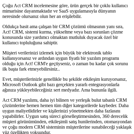
Çoğu Act CRM incelemesine göre, ürün gerçek bir çoklu kullanıcı
mimarisine dayanmaktadır ve SaaS uygulamasıyla dünyanın
neresinde olursanız olun her an erişilebilir.
Oldukça basit ama çalışan bir CRM çözümü olmasının yanı sıra,
Act! CRM, sistemi kurma, yükseltme veya bazı sorunları çözme
konusunda size yardımcı olmaktan mutluluk duyacak özel bir
kullanıcı topluluğuna sahiptir.
Müşteri verilerinizi izlemek için büyük bir elektronik tablo
kullanıyorsanız ve ardından uygun fiyatlı bir yazılım programı
olduğu için Act! CRM'e geçtiyseniz, o zaman bu kadar çok sorunu
ilk başta fark etmeyebilirsiniz..
Evet, müşterilerinizle genellikle bu şekilde etkileşim kuruyorsanız,
Microsoft Outlook gibi bazı gerçekten yararlı entegrasyonlarla
ağınıza yükleyebileceğiniz sert medyadır. Ama bununla ilgili.
Act CRM yazılımı, daha iyi bilinen ve yerleşik bulut tabanlı CRM
çözümlerine hemen hemen tüm diğer kategorilerde kaybeder. Daha
uygun maliyetlidirler ve kişilerinizi yönetmekten daha fazlasını
yapabilirler. Uygun satış süreci görselleştirmesinden, 360 derecelik
müşteri görünümünden, etkileşimli satış hunilerinden, otomasyondan
ve çoğu modern CRM sisteminin müşterilerine sunabileceği yaklaşık
yüz özellikten yoksundur.