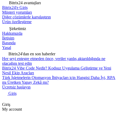
Bitrix24 avantajları
Bitrix24'e Giriş
Müşteri yorumları
Diğer çözümlerle karşılaştırın
Ürün özelleştirme
Şirketimiz
Hakkımızda
İletişim
Basında
Yasal
Bitrix24'dan en son haberler
Her şeyi entegre etmeden önce, veriler yanlış aktarıldığında ne
olacağını test edin
Bitrix24 Vibe Code Nedir? Kodsuz Uygulama Geliştirme ve Yeni
Nesil Ekip Araçları
Türk İşletmelerin Otomasyon İhtiyaçları için Hangisi Daha İyi, RPA
mı Üretken Yapay Zekâ mı?
Ücretsiz başlayın
Giriş
Giriş
My account