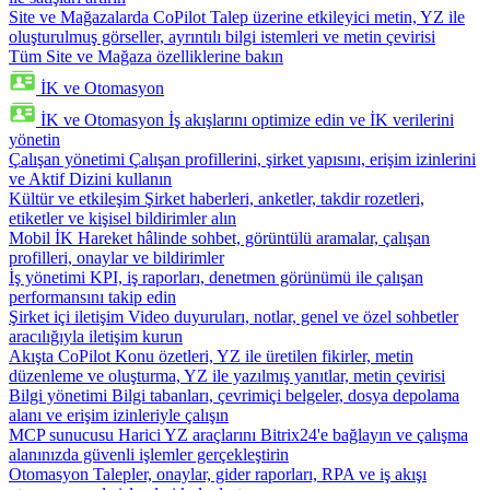
Site ve Mağazalarda CoPilot
Talep üzerine etkileyici metin, YZ ile
oluşturulmuş görseller, ayrıntılı bilgi istemleri ve metin çevirisi
Tüm Site ve Mağaza özelliklerine bakın
İK ve Otomasyon
İK ve Otomasyon
İş akışlarını optimize edin ve İK verilerini
yönetin
Çalışan yönetimi
Çalışan profillerini, şirket yapısını, erişim izinlerini
ve Aktif Dizini kullanın
Kültür ve etkileşim
Şirket haberleri, anketler, takdir rozetleri,
etiketler ve kişisel bildirimler alın
Mobil İK
Hareket hâlinde sohbet, görüntülü aramalar, çalışan
profilleri, onaylar ve bildirimler
İş yönetimi
KPI, iş raporları, denetmen görünümü ile çalışan
performansını takip edin
Şirket içi iletişim
Video duyuruları, notlar, genel ve özel sohbetler
aracılığıyla iletişim kurun
Akışta CoPilot
Konu özetleri, YZ ile üretilen fikirler, metin
düzenleme ve oluşturma, YZ ile yazılmış yanıtlar, metin çevirisi
Bilgi yönetimi
Bilgi tabanları, çevrimiçi belgeler, dosya depolama
alanı ve erişim izinleriyle çalışın
MCP sunucusu
Harici YZ araçlarını Bitrix24'e bağlayın ve çalışma
alanınızda güvenli işlemler gerçekleştirin
Otomasyon
Talepler, onaylar, gider raporları, RPA ve iş akışı