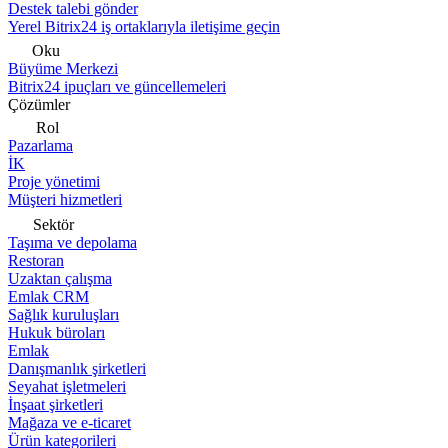
Destek talebi gönder
Yerel Bitrix24 iş ortaklarıyla iletişime geçin
Oku
Büyüme Merkezi
Bitrix24 ipuçları ve güncellemeleri
Çözümler
Rol
Pazarlama
İK
Proje yönetimi
Müşteri hizmetleri
Sektör
Taşıma ve depolama
Restoran
Uzaktan çalışma
Emlak CRM
Sağlık kuruluşları
Hukuk büroları
Emlak
Danışmanlık şirketleri
Seyahat işletmeleri
İnşaat şirketleri
Mağaza ve e-ticaret
Ürün kategorileri