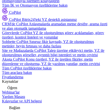
otomasyonuyla işlemleri kolaylaştırın
Tüm İK ve Otomasyon özelliklerine bakın
CoPilot
CoPilot
Bitrix24'teki YZ destekli asistanınız
CRM'de CoPilot
Anlaşmalarda aramadan metne deşifre, arama özeti
ve alan otomatik tamamlama
Görevlerde CoPilot
YZ ile oluşturulmuş görev açıklamaları, görev
özetleri, kontrol listeleri ve yorumlar
Sohbette CoPilot
Sınırsız fikir kaynağı, YZ ile oluşturulmuş
metinler, beyin fırtınası ve daha fazlası
Site ve Mağazalarda CoPilot
Talep üzerine etkileyici metin, YZ ile
oluşturulmuş görseller, ayrıntılı bilgi istemleri ve metin çevirisi
Akışta CoPilot
Konu özetleri, YZ ile üretilen fikirler, metin
düzenleme ve oluşturma, YZ ile yazılmış yanıtlar, metin çevirisi
Tüm CoPilot özelliklerine bakın
Tüm araçlara bakın
Fiyatlandırma
Kaynaklar
Öğren
Webinar'lar
Yardım Masası
Kılavuzlar ve API belgesi
Bağlan