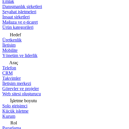
Emlak
Danışmanlık şirketleri
Seyahat işletmeleri
İnşaat şirketleri
Mağaza ve e-ticaret
Ürün kategorileri
Hedef
Üretkenlik
İletişim
Mobilite
Yönetim ve liderlik
Araç
Telefon
CRM
Takvimler
İletişim merkezi
Görevler ve projeler
Web sitesi oluşturucu
İşletme boyutu
Solo girişimci
Küçük işletme
Kurum
Rol
Pazarlama