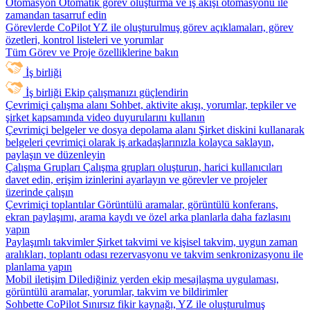
Otomasyon
Otomatik görev oluşturma ve iş akışı otomasyonu ile
zamandan tasarruf edin
Görevlerde CoPilot
YZ ile oluşturulmuş görev açıklamaları, görev
özetleri, kontrol listeleri ve yorumlar
Tüm Görev ve Proje özelliklerine bakın
İş birliği
İş birliği
Ekip çalışmanızı güçlendirin
Çevrimiçi çalışma alanı
Sohbet, aktivite akışı, yorumlar, tepkiler ve
şirket kapsamında video duyurularını kullanın
Çevrimiçi belgeler ve dosya depolama alanı
Şirket diskini kullanarak
belgeleri çevrimiçi olarak iş arkadaşlarınızla kolayca saklayın,
paylaşın ve düzenleyin
Çalışma Grupları
Çalışma grupları oluşturun, harici kullanıcıları
davet edin, erişim izinlerini ayarlayın ve görevler ve projeler
üzerinde çalışın
Çevrimiçi toplantılar
Görüntülü aramalar, görüntülü konferans,
ekran paylaşımı, arama kaydı ve özel arka planlarla daha fazlasını
yapın
Paylaşımlı takvimler
Şirket takvimi ve kişisel takvim, uygun zaman
aralıkları, toplantı odası rezervasyonu ve takvim senkronizasyonu ile
planlama yapın
Mobil iletişim
Dilediğiniz yerden ekip mesajlaşma uygulaması,
görüntülü aramalar, yorumlar, takvim ve bildirimler
Sohbette CoPilot
Sınırsız fikir kaynağı, YZ ile oluşturulmuş