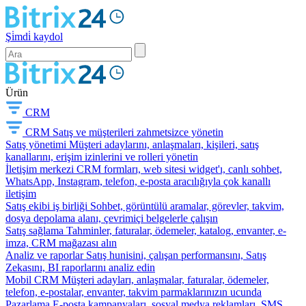
Şi̇mdi̇ kaydol
Ürün
CRM
CRM
Satış ve müşterileri zahmetsizce yönetin
Satış yönetimi
Müşteri adaylarını, anlaşmaları, kişileri, satış
kanallarını, erişim izinlerini ve rolleri yönetin
İletişim merkezi
CRM formları, web sitesi widget'ı, canlı sohbet,
WhatsApp, Instagram, telefon, e-posta aracılığıyla çok kanallı
iletişim
Satış ekibi iş birliği
Sohbet, görüntülü aramalar, görevler, takvim,
dosya depolama alanı, çevrimiçi belgelerle çalışın
Satış sağlama
Tahminler, faturalar, ödemeler, katalog, envanter, e-
imza, CRM mağazası alın
Analiz ve raporlar
Satış hunisini, çalışan performansını, Satış
Zekasını, BI raporlarını analiz edin
Mobil CRM
Müşteri adayları, anlaşmalar, faturalar, ödemeler,
telefon, e-postalar, envanter, takvim parmaklarınızın ucunda
Pazarlama
E-posta kampanyaları, sosyal medya reklamları, SMS,