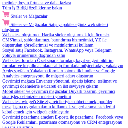
metinler, beyin fırtınası ve daha fazlası
Tüm İş Birliği özelliklerine bakın
Siteler ve Mağazalar
Siteler ve Mağazalar
Satış yapabileceğiniz web siteleri
oluşturun
Web sitesi oluşturucu
Harika siteler oluşturmak için ücretsiz
CMS'imizi, şablonlarımızı, barındırma hizmetimizi, YZ ile
oluşturulan görsellerimizi ve metinlerimizi kullanın
Sosyal satış
Facebook, Instagram, WhatsApp veya Telegram
yoluyla ürünlerinizi doğrudan satın
Web sitesi formları
Özel sipariş formları, kayıt ve geri bildirim
formları ve koşullu alanlara sahip formlarla müşteri adayı yakalayın
Açılış sayfaları
Yakalama formları, otomatik huniler ve Google
Analytics entegrasyonu ile müşteri adayı oluşturun
Çevrimiçi mağaza
Envanter yönetimi, sipariş işleme, teslimat ve
çevrimiçi ödemelerle e-ticareti en üst seviyeye çıkarın
Mobil siteler ve çevrimiçi mağazalar
Duyarlı tasarım, çevrimiçi
siparişler, cebinizden müşteri yönetimi
Web sitesi widget'ı
Site ziyaretçileriyle sohbet etmek, popüler
mesajlaşma uygulamalarını kullanmak ve geri arama isteklerini
kabul etmek için widget'ı etkinleştirin
Çevrimiçi pazarlama araçları
E-posta ile pazarlama, Facebook veya
Google Reklamları, pazarlama otomasyonu ve CRM entegrasyonu
ile satışları artırın