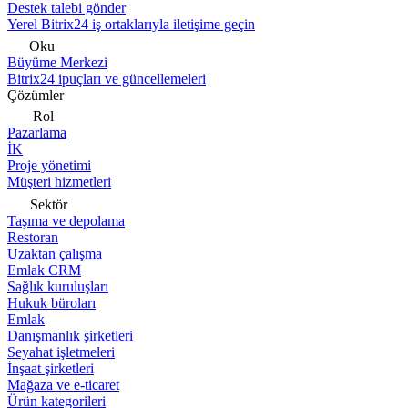
Destek talebi gönder
Yerel Bitrix24 iş ortaklarıyla iletişime geçin
Oku
Büyüme Merkezi
Bitrix24 ipuçları ve güncellemeleri
Çözümler
Rol
Pazarlama
İK
Proje yönetimi
Müşteri hizmetleri
Sektör
Taşıma ve depolama
Restoran
Uzaktan çalışma
Emlak CRM
Sağlık kuruluşları
Hukuk büroları
Emlak
Danışmanlık şirketleri
Seyahat işletmeleri
İnşaat şirketleri
Mağaza ve e-ticaret
Ürün kategorileri