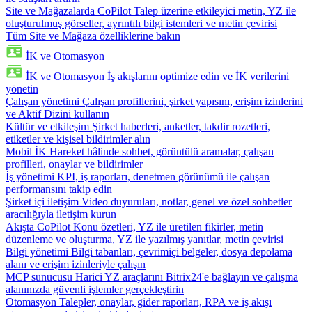
Site ve Mağazalarda CoPilot
Talep üzerine etkileyici metin, YZ ile
oluşturulmuş görseller, ayrıntılı bilgi istemleri ve metin çevirisi
Tüm Site ve Mağaza özelliklerine bakın
İK ve Otomasyon
İK ve Otomasyon
İş akışlarını optimize edin ve İK verilerini
yönetin
Çalışan yönetimi
Çalışan profillerini, şirket yapısını, erişim izinlerini
ve Aktif Dizini kullanın
Kültür ve etkileşim
Şirket haberleri, anketler, takdir rozetleri,
etiketler ve kişisel bildirimler alın
Mobil İK
Hareket hâlinde sohbet, görüntülü aramalar, çalışan
profilleri, onaylar ve bildirimler
İş yönetimi
KPI, iş raporları, denetmen görünümü ile çalışan
performansını takip edin
Şirket içi iletişim
Video duyuruları, notlar, genel ve özel sohbetler
aracılığıyla iletişim kurun
Akışta CoPilot
Konu özetleri, YZ ile üretilen fikirler, metin
düzenleme ve oluşturma, YZ ile yazılmış yanıtlar, metin çevirisi
Bilgi yönetimi
Bilgi tabanları, çevrimiçi belgeler, dosya depolama
alanı ve erişim izinleriyle çalışın
MCP sunucusu
Harici YZ araçlarını Bitrix24'e bağlayın ve çalışma
alanınızda güvenli işlemler gerçekleştirin
Otomasyon
Talepler, onaylar, gider raporları, RPA ve iş akışı