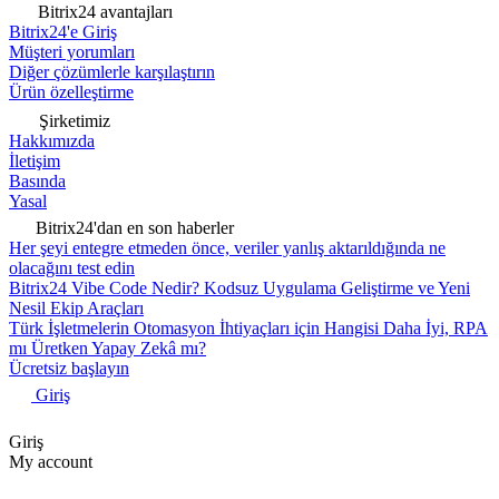
Bitrix24 avantajları
Bitrix24'e Giriş
Müşteri yorumları
Diğer çözümlerle karşılaştırın
Ürün özelleştirme
Şirketimiz
Hakkımızda
İletişim
Basında
Yasal
Bitrix24'dan en son haberler
Her şeyi entegre etmeden önce, veriler yanlış aktarıldığında ne
olacağını test edin
Bitrix24 Vibe Code Nedir? Kodsuz Uygulama Geliştirme ve Yeni
Nesil Ekip Araçları
Türk İşletmelerin Otomasyon İhtiyaçları için Hangisi Daha İyi, RPA
mı Üretken Yapay Zekâ mı?
Ücretsiz başlayın
Giriş
Giriş
My account