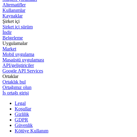
Alternatifler
Kullanımlar
Kaynaklar
Şirket içi
Şirket içi sürüm
İndir
Belgeleme
Uygulamalar
Market
Mobil uygulama
Masaüstü uygulaması
API/geliştiriciler
Google API Services
Ortaklar
Ortaklık bul
Ortağımız olun
İş ortağı girişi
Legal
Koşullar
Gizlilik
GDPR
Güvenlik
Kötüye Kullanım