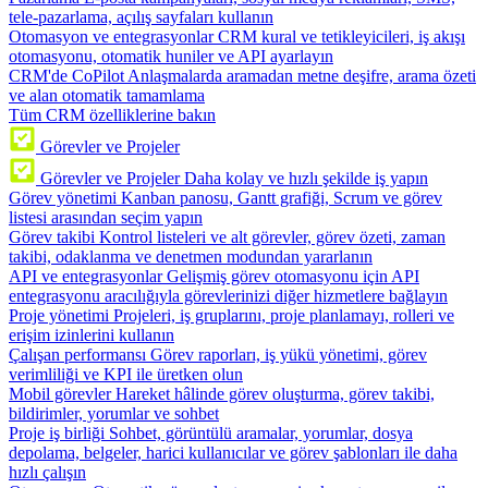
tele-pazarlama, açılış sayfaları kullanın
Otomasyon ve entegrasyonlar
CRM kural ve tetikleyicileri, iş akışı
otomasyonu, otomatik huniler ve API ayarlayın
CRM'de CoPilot
Anlaşmalarda aramadan metne deşifre, arama özeti
ve alan otomatik tamamlama
Tüm CRM özelliklerine bakın
Görevler ve Projeler
Görevler ve Projeler
Daha kolay ve hızlı şekilde iş yapın
Görev yönetimi
Kanban panosu, Gantt grafiği, Scrum ve görev
listesi arasından seçim yapın
Görev takibi
Kontrol listeleri ve alt görevler, görev özeti, zaman
takibi, odaklanma ve denetmen modundan yararlanın
API ve entegrasyonlar
Gelişmiş görev otomasyonu için API
entegrasyonu aracılığıyla görevlerinizi diğer hizmetlere bağlayın
Proje yönetimi
Projeleri, iş gruplarını, proje planlamayı, rolleri ve
erişim izinlerini kullanın
Çalışan performansı
Görev raporları, iş yükü yönetimi, görev
verimliliği ve KPI ile üretken olun
Mobil görevler
Hareket hâlinde görev oluşturma, görev takibi,
bildirimler, yorumlar ve sohbet
Proje iş birliği
Sohbet, görüntülü aramalar, yorumlar, dosya
depolama, belgeler, harici kullanıcılar ve görev şablonları ile daha
hızlı çalışın