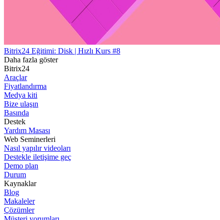
Bitrix24 Eğitimi: Disk | Hızlı Kurs #8
Daha fazla göster
Bitrix24
Araçlar
Fiyatlandırma
Medya kiti
Bize ulaşın
Basında
Destek
Yardım Masası
Web Seminerleri
Nasıl yapılır videoları
Destekle iletişime geç
Demo plan
Durum
Kaynaklar
Blog
Makaleler
Çözümler
Müşteri yorumları