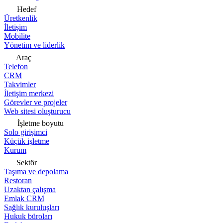
Hedef
Üretkenlik
İletişim
Mobilite
Yönetim ve liderlik
Araç
Telefon
CRM
Takvimler
İletişim merkezi
Görevler ve projeler
Web sitesi oluşturucu
İşletme boyutu
Solo girişimci
Küçük işletme
Kurum
Sektör
Taşıma ve depolama
Restoran
Uzaktan çalışma
Emlak CRM
Sağlık kuruluşları
Hukuk büroları