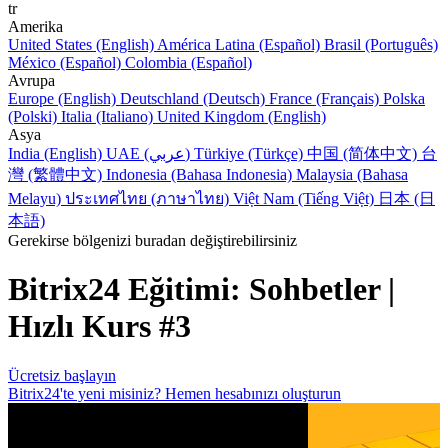
tr
Amerika
United States (English)
América Latina (Español)
Brasil (Português)
México (Español)
Colombia (Español)
Avrupa
Europe (English)
Deutschland (Deutsch)
France (Français)
Polska
(Polski)
Italia (Italiano)
United Kingdom (English)
Asya
India (English)
UAE (عربي)
Türkiye (Türkçe)
中国 (简体中文)
台
灣 (繁體中文)
Indonesia (Bahasa Indonesia)
Malaysia (Bahasa
Melayu)
ประเทศไทย (ภาษาไทย)
Việt Nam (Tiếng Việt)
日本 (日
本語)
Gerekirse bölgenizi buradan değiştirebilirsiniz
Bitrix24 Eğitimi: Sohbetler |
Hızlı Kurs #3
Ücretsiz başlayın
Bitrix24'te yeni misiniz? Hemen hesabınızı oluşturun