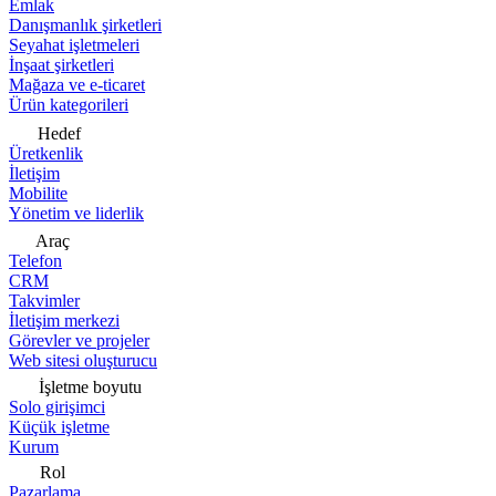
Emlak
Danışmanlık şirketleri
Seyahat işletmeleri
İnşaat şirketleri
Mağaza ve e-ticaret
Ürün kategorileri
Hedef
Üretkenlik
İletişim
Mobilite
Yönetim ve liderlik
Araç
Telefon
CRM
Takvimler
İletişim merkezi
Görevler ve projeler
Web sitesi oluşturucu
İşletme boyutu
Solo girişimci
Küçük işletme
Kurum
Rol
Pazarlama