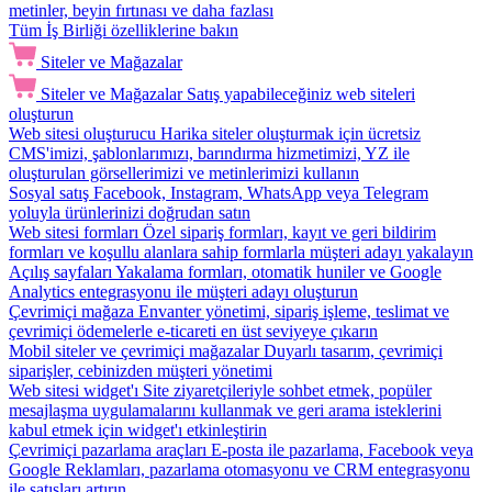
metinler, beyin fırtınası ve daha fazlası
Tüm İş Birliği özelliklerine bakın
Siteler ve Mağazalar
Siteler ve Mağazalar
Satış yapabileceğiniz web siteleri
oluşturun
Web sitesi oluşturucu
Harika siteler oluşturmak için ücretsiz
CMS'imizi, şablonlarımızı, barındırma hizmetimizi, YZ ile
oluşturulan görsellerimizi ve metinlerimizi kullanın
Sosyal satış
Facebook, Instagram, WhatsApp veya Telegram
yoluyla ürünlerinizi doğrudan satın
Web sitesi formları
Özel sipariş formları, kayıt ve geri bildirim
formları ve koşullu alanlara sahip formlarla müşteri adayı yakalayın
Açılış sayfaları
Yakalama formları, otomatik huniler ve Google
Analytics entegrasyonu ile müşteri adayı oluşturun
Çevrimiçi mağaza
Envanter yönetimi, sipariş işleme, teslimat ve
çevrimiçi ödemelerle e-ticareti en üst seviyeye çıkarın
Mobil siteler ve çevrimiçi mağazalar
Duyarlı tasarım, çevrimiçi
siparişler, cebinizden müşteri yönetimi
Web sitesi widget'ı
Site ziyaretçileriyle sohbet etmek, popüler
mesajlaşma uygulamalarını kullanmak ve geri arama isteklerini
kabul etmek için widget'ı etkinleştirin
Çevrimiçi pazarlama araçları
E-posta ile pazarlama, Facebook veya
Google Reklamları, pazarlama otomasyonu ve CRM entegrasyonu
ile satışları artırın