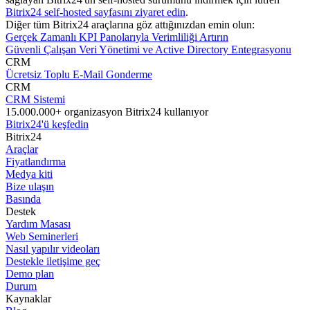
Bitrix24 self-hosted sayfasını ziyaret edin
.
Diğer tüm Bitrix24 araçlarına göz attığınızdan emin olun:
Gerçek Zamanlı KPI Panolarıyla Verimliliği Artırın
Güvenli Çalışan Veri Yönetimi ve Active Directory Entegrasyonu
CRM
Ücretsiz Toplu E-Mail Gonderme
CRM
CRM Sistemi
15.000.000+ organizasyon Bitrix24 kullanıyor
Bitrix24'ü keşfedin
Bitrix24
Araçlar
Fiyatlandırma
Medya kiti
Bize ulaşın
Basında
Destek
Yardım Masası
Web Seminerleri
Nasıl yapılır videoları
Destekle iletişime geç
Demo plan
Durum
Kaynaklar