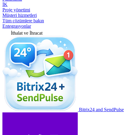
İK
Proje yönetimi
Müşteri hizmetleri
Tüm çözümlere bakın
Entegrasyonlar
İthalat ve İhracat
Bitrix24 and SendPulse