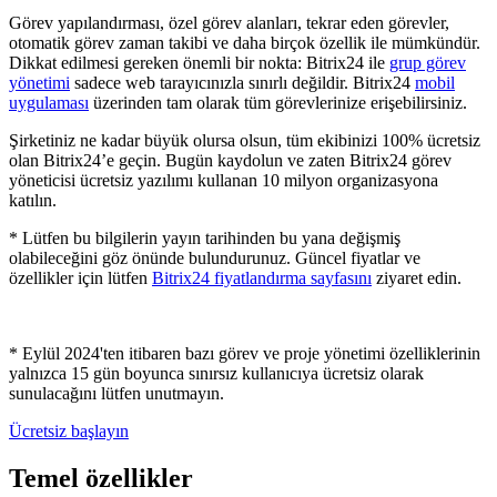
Görev yapılandırması, özel görev alanları, tekrar eden görevler,
otomatik görev zaman takibi ve daha birçok özellik ile mümkündür.
Dikkat edilmesi gereken önemli bir nokta: Bitrix24 ile
grup görev
yönetimi
sadece web tarayıcınızla sınırlı değildir. Bitrix24
mobil
uygulaması
üzerinden tam olarak tüm görevlerinize erişebilirsiniz.
Şirketiniz ne kadar büyük olursa olsun, tüm ekibinizi 100% ücretsiz
olan Bitrix24’e geçin. Bugün kaydolun ve zaten Bitrix24 görev
yöneticisi ücretsiz yazılımı kullanan 10 milyon organizasyona
katılın.
* Lütfen bu bilgilerin yayın tarihinden bu yana değişmiş
olabileceğini göz önünde bulundurunuz. Güncel fiyatlar ve
özellikler için lütfen
Bitrix24 fiyatlandırma sayfasını
ziyaret edin.
* Eylül 2024'ten itibaren bazı görev ve proje yönetimi özelliklerinin
yalnızca 15 gün boyunca sınırsız kullanıcıya ücretsiz olarak
sunulacağını lütfen unutmayın.
Ücretsiz başlayın
Temel özellikler