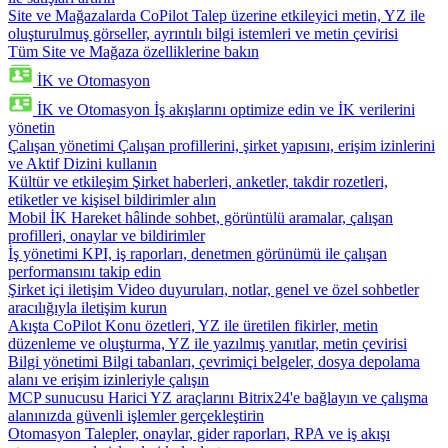
Site ve Mağazalarda CoPilot
Talep üzerine etkileyici metin, YZ ile
oluşturulmuş görseller, ayrıntılı bilgi istemleri ve metin çevirisi
Tüm Site ve Mağaza özelliklerine bakın
İK ve Otomasyon
İK ve Otomasyon
İş akışlarını optimize edin ve İK verilerini
yönetin
Çalışan yönetimi
Çalışan profillerini, şirket yapısını, erişim izinlerini
ve Aktif Dizini kullanın
Kültür ve etkileşim
Şirket haberleri, anketler, takdir rozetleri,
etiketler ve kişisel bildirimler alın
Mobil İK
Hareket hâlinde sohbet, görüntülü aramalar, çalışan
profilleri, onaylar ve bildirimler
İş yönetimi
KPI, iş raporları, denetmen görünümü ile çalışan
performansını takip edin
Şirket içi iletişim
Video duyuruları, notlar, genel ve özel sohbetler
aracılığıyla iletişim kurun
Akışta CoPilot
Konu özetleri, YZ ile üretilen fikirler, metin
düzenleme ve oluşturma, YZ ile yazılmış yanıtlar, metin çevirisi
Bilgi yönetimi
Bilgi tabanları, çevrimiçi belgeler, dosya depolama
alanı ve erişim izinleriyle çalışın
MCP sunucusu
Harici YZ araçlarını Bitrix24'e bağlayın ve çalışma
alanınızda güvenli işlemler gerçekleştirin
Otomasyon
Talepler, onaylar, gider raporları, RPA ve iş akışı