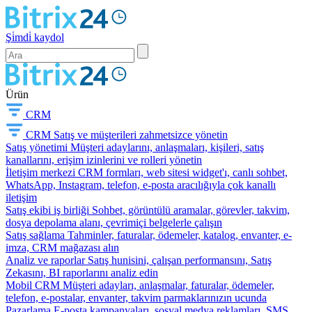
Şi̇mdi̇ kaydol
Ürün
CRM
CRM
Satış ve müşterileri zahmetsizce yönetin
Satış yönetimi
Müşteri adaylarını, anlaşmaları, kişileri, satış
kanallarını, erişim izinlerini ve rolleri yönetin
İletişim merkezi
CRM formları, web sitesi widget'ı, canlı sohbet,
WhatsApp, Instagram, telefon, e-posta aracılığıyla çok kanallı
iletişim
Satış ekibi iş birliği
Sohbet, görüntülü aramalar, görevler, takvim,
dosya depolama alanı, çevrimiçi belgelerle çalışın
Satış sağlama
Tahminler, faturalar, ödemeler, katalog, envanter, e-
imza, CRM mağazası alın
Analiz ve raporlar
Satış hunisini, çalışan performansını, Satış
Zekasını, BI raporlarını analiz edin
Mobil CRM
Müşteri adayları, anlaşmalar, faturalar, ödemeler,
telefon, e-postalar, envanter, takvim parmaklarınızın ucunda
Pazarlama
E-posta kampanyaları, sosyal medya reklamları, SMS,