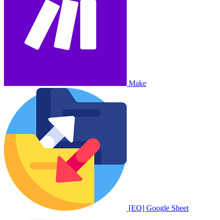
Make
[EQ] Google Sheet