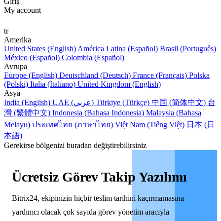
Giriş
My account
tr
Amerika
United States (English)
América Latina (Español)
Brasil (Português)
México (Español)
Colombia (Español)
Avrupa
Europe (English)
Deutschland (Deutsch)
France (Français)
Polska
(Polski)
Italia (Italiano)
United Kingdom (English)
Asya
India (English)
UAE (عربي)
Türkiye (Türkçe)
中国 (简体中文)
台
灣 (繁體中文)
Indonesia (Bahasa Indonesia)
Malaysia (Bahasa
Melayu)
ประเทศไทย (ภาษาไทย)
Việt Nam (Tiếng Việt)
日本 (日
本語)
Gerekirse bölgenizi buradan değiştirebilirsiniz
Ücretsiz Görev Takip Yazılımı
Bitrix24, ekipinizin hiçbir teslim tarihini kaçırmamasına
yardımcı olacak çok sayıda görev yönetim aracıyla