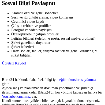
Sosyal Bilgi Paylaşımı
Aramalı özel ve genel sohbetler
Sesli ve görüntülü arama, video konferans
Çevrimiçi video kaydı
Çalışan rehberi ve profiller
Fotoğraf ve video paylaşımı
Özelleştirilebilir çalışan profilleri
İletişim bilgileri (telefon, e-posta, sosyal medya profilleri)
Şirket genelinde duyurular
Şirket haberleri
Hafta sonları, tatiller, çalışma saatleri ve genel kurallar gibi
şirket bilgileri
Ücretsiz Kaydol
Bitrix24 hakkında daha fazla bilgi için
eğitim kursları sayfamıza
gidin.
Ayrıca satış ve planlamadan döküman yönetimine ve şirket içi
iletişim araçlarına kadar Bitrix24'ün her yönünü kapsayan harika bir
YouTube kanalımız
var.
Kendi sunucunuza yüklenebilen ve açık kaynak koduna erişmenizi
sağlayan Bitrix24'ün self-hosted sürümünü indirmek için lütfen