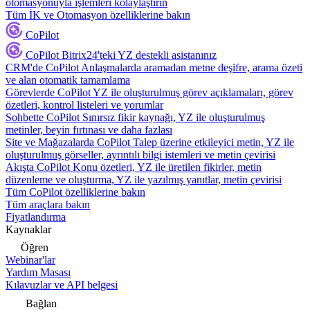
otomasyonuyla işlemleri kolaylaştırın
Tüm İK ve Otomasyon özelliklerine bakın
CoPilot
CoPilot
Bitrix24'teki YZ destekli asistanınız
CRM'de CoPilot
Anlaşmalarda aramadan metne deşifre, arama özeti
ve alan otomatik tamamlama
Görevlerde CoPilot
YZ ile oluşturulmuş görev açıklamaları, görev
özetleri, kontrol listeleri ve yorumlar
Sohbette CoPilot
Sınırsız fikir kaynağı, YZ ile oluşturulmuş
metinler, beyin fırtınası ve daha fazlası
Site ve Mağazalarda CoPilot
Talep üzerine etkileyici metin, YZ ile
oluşturulmuş görseller, ayrıntılı bilgi istemleri ve metin çevirisi
Akışta CoPilot
Konu özetleri, YZ ile üretilen fikirler, metin
düzenleme ve oluşturma, YZ ile yazılmış yanıtlar, metin çevirisi
Tüm CoPilot özelliklerine bakın
Tüm araçlara bakın
Fiyatlandırma
Kaynaklar
Öğren
Webinar'lar
Yardım Masası
Kılavuzlar ve API belgesi
Bağlan