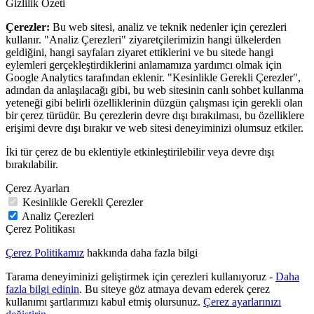
Gizlilik Özeti
Çerezler:
Bu web sitesi, analiz ve teknik nedenler için çerezleri
kullanır. "Analiz Çerezleri" ziyaretçilerimizin hangi ülkelerden
geldiğini, hangi sayfaları ziyaret ettiklerini ve bu sitede hangi
eylemleri gerçekleştirdiklerini anlamamıza yardımcı olmak için
Google Analytics tarafından eklenir. "Kesinlikle Gerekli Çerezler",
adından da anlaşılacağı gibi, bu web sitesinin canlı sohbet kullanma
yeteneği gibi belirli özelliklerinin düzgün çalışması için gerekli olan
bir çerez türüdür. Bu çerezlerin devre dışı bırakılması, bu özelliklere
erişimi devre dışı bırakır ve web sitesi deneyiminizi olumsuz etkiler.
İki tür çerez de bu eklentiyle etkinleştirilebilir veya devre dışı
bırakılabilir.
Çerez Ayarları
Kesinlikle Gerekli Çerezler
Analiz Çerezleri
Çerez Politikası
Çerez Politikamız
hakkında daha fazla bilgi
Tarama deneyiminizi geliştirmek için çerezleri kullanıyoruz -
Daha
fazla bilgi edinin
. Bu siteye göz atmaya devam ederek çerez
kullanımı şartlarımızı kabul etmiş olursunuz.
Çerez ayarlarınızı