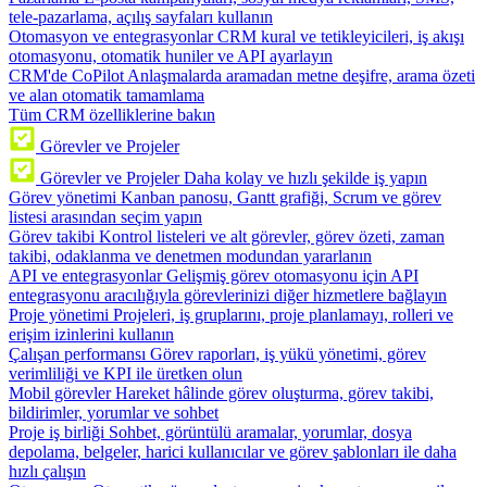
tele-pazarlama, açılış sayfaları kullanın
Otomasyon ve entegrasyonlar
CRM kural ve tetikleyicileri, iş akışı
otomasyonu, otomatik huniler ve API ayarlayın
CRM'de CoPilot
Anlaşmalarda aramadan metne deşifre, arama özeti
ve alan otomatik tamamlama
Tüm CRM özelliklerine bakın
Görevler ve Projeler
Görevler ve Projeler
Daha kolay ve hızlı şekilde iş yapın
Görev yönetimi
Kanban panosu, Gantt grafiği, Scrum ve görev
listesi arasından seçim yapın
Görev takibi
Kontrol listeleri ve alt görevler, görev özeti, zaman
takibi, odaklanma ve denetmen modundan yararlanın
API ve entegrasyonlar
Gelişmiş görev otomasyonu için API
entegrasyonu aracılığıyla görevlerinizi diğer hizmetlere bağlayın
Proje yönetimi
Projeleri, iş gruplarını, proje planlamayı, rolleri ve
erişim izinlerini kullanın
Çalışan performansı
Görev raporları, iş yükü yönetimi, görev
verimliliği ve KPI ile üretken olun
Mobil görevler
Hareket hâlinde görev oluşturma, görev takibi,
bildirimler, yorumlar ve sohbet
Proje iş birliği
Sohbet, görüntülü aramalar, yorumlar, dosya
depolama, belgeler, harici kullanıcılar ve görev şablonları ile daha
hızlı çalışın