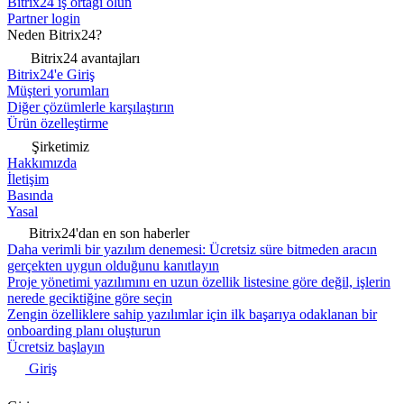
Bitrix24 iş ortağı olun
Partner login
Neden Bitrix24?
Bitrix24 avantajları
Bitrix24'e Giriş
Müşteri yorumları
Diğer çözümlerle karşılaştırın
Ürün özelleştirme
Şirketimiz
Hakkımızda
İletişim
Basında
Yasal
Bitrix24'dan en son haberler
Daha verimli bir yazılım denemesi: Ücretsiz süre bitmeden aracın
gerçekten uygun olduğunu kanıtlayın
Proje yönetimi yazılımını en uzun özellik listesine göre değil, işlerin
nerede geciktiğine göre seçin
Zengin özelliklere sahip yazılımlar için ilk başarıya odaklanan bir
onboarding planı oluşturun
Ücretsiz başlayın
Giriş