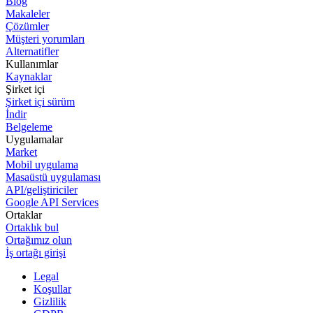
Blog
Makaleler
Çözümler
Müşteri yorumları
Alternatifler
Kullanımlar
Kaynaklar
Şirket içi
Şirket içi sürüm
İndir
Belgeleme
Uygulamalar
Market
Mobil uygulama
Masaüstü uygulaması
API/geliştiriciler
Google API Services
Ortaklar
Ortaklık bul
Ortağımız olun
İş ortağı girişi
Legal
Koşullar
Gizlilik