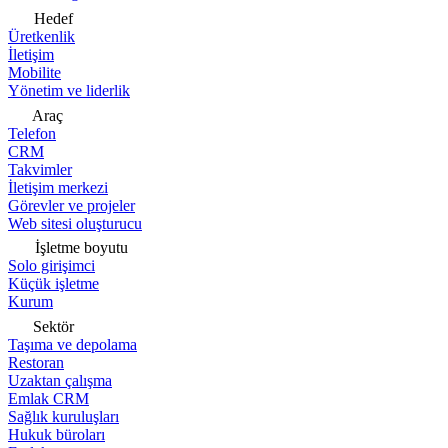
Hedef
Üretkenlik
İletişim
Mobilite
Yönetim ve liderlik
Araç
Telefon
CRM
Takvimler
İletişim merkezi
Görevler ve projeler
Web sitesi oluşturucu
İşletme boyutu
Solo girişimci
Küçük işletme
Kurum
Sektör
Taşıma ve depolama
Restoran
Uzaktan çalışma
Emlak CRM
Sağlık kuruluşları
Hukuk büroları