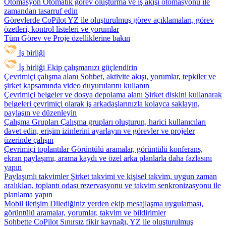
Otomasyon
Otomatik görev oluşturma ve iş akışı otomasyonu ile
zamandan tasarruf edin
Görevlerde CoPilot
YZ ile oluşturulmuş görev açıklamaları, görev
özetleri, kontrol listeleri ve yorumlar
Tüm Görev ve Proje özelliklerine bakın
İş birliği
İş birliği
Ekip çalışmanızı güçlendirin
Çevrimiçi çalışma alanı
Sohbet, aktivite akışı, yorumlar, tepkiler ve
şirket kapsamında video duyurularını kullanın
Çevrimiçi belgeler ve dosya depolama alanı
Şirket diskini kullanarak
belgeleri çevrimiçi olarak iş arkadaşlarınızla kolayca saklayın,
paylaşın ve düzenleyin
Çalışma Grupları
Çalışma grupları oluşturun, harici kullanıcıları
davet edin, erişim izinlerini ayarlayın ve görevler ve projeler
üzerinde çalışın
Çevrimiçi toplantılar
Görüntülü aramalar, görüntülü konferans,
ekran paylaşımı, arama kaydı ve özel arka planlarla daha fazlasını
yapın
Paylaşımlı takvimler
Şirket takvimi ve kişisel takvim, uygun zaman
aralıkları, toplantı odası rezervasyonu ve takvim senkronizasyonu ile
planlama yapın
Mobil iletişim
Dilediğiniz yerden ekip mesajlaşma uygulaması,
görüntülü aramalar, yorumlar, takvim ve bildirimler
Sohbette CoPilot
Sınırsız fikir kaynağı, YZ ile oluşturulmuş