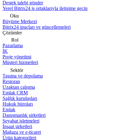
Destek talebi gönder
Yerel Bitrix24 iş ortaklarıyla iletişime geçin
Oku
Büyüme Merkezi
Bitrix24 ipuçları ve güncellemeleri
Çözümler
Rol
Pazarlama
İK
Proje yönetimi
Müşteri hizmetleri
Sektör
Taşıma ve depolama
Restoran
Uzaktan çalışma
Emlak CRM
Sağlık kuruluşları
Hukuk büroları
Emlak
Danışmanlık şirketleri
Seyahat işletmeleri
İnşaat şirketleri
Mağaza ve e-ticaret
Ürün kategorileri