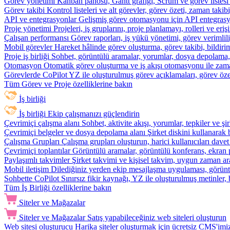
Görev yönetimi
Kanban panosu, Gantt grafiği, Scrum ve görev listesi
Görev takibi
Kontrol listeleri ve alt görevler, görev özeti, zaman ta
API ve entegrasyonlar
Gelişmiş görev otomasyonu için API entegrasyon
Proje yönetimi
Projeleri, iş gruplarını, proje planlamayı, rolleri ve eriş
Çalışan performansı
Görev raporları, iş yükü yönetimi, görev verimlil
Mobil görevler
Hareket hâlinde görev oluşturma, görev takibi, bildiri
Proje iş birliği
Sohbet, görüntülü aramalar, yorumlar, dosya depolama, be
Otomasyon
Otomatik görev oluşturma ve iş akışı otomasyonu ile zam
Görevlerde CoPilot
YZ ile oluşturulmuş görev açıklamaları, görev özetl
Tüm Görev ve Proje özelliklerine bakın
İş birliği
İş birliği
Ekip çalışmanızı güçlendirin
Çevrimiçi çalışma alanı
Sohbet, aktivite akışı, yorumlar, tepkiler ve 
Çevrimiçi belgeler ve dosya depolama alanı
Şirket diskini kullanarak 
Çalışma Grupları
Çalışma grupları oluşturun, harici kullanıcıları davet
Çevrimiçi toplantılar
Görüntülü aramalar, görüntülü konferans, ekran p
Paylaşımlı takvimler
Şirket takvimi ve kişisel takvim, uygun zaman ar
Mobil iletişim
Dilediğiniz yerden ekip mesajlaşma uygulaması, görüntü
Sohbette CoPilot
Sınırsız fikir kaynağı, YZ ile oluşturulmuş metinler, 
Tüm İş Birliği özelliklerine bakın
Siteler ve Mağazalar
Siteler ve Mağazalar
Satış yapabileceğiniz web siteleri oluşturun
Web sitesi oluşturucu
Harika siteler oluşturmak için ücretsiz CMS'imiz