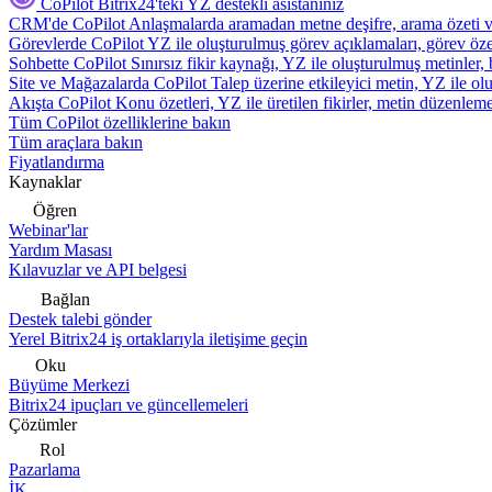
CoPilot
Bitrix24'teki YZ destekli asistanınız
CRM'de CoPilot
Anlaşmalarda aramadan metne deşifre, arama özeti 
Görevlerde CoPilot
YZ ile oluşturulmuş görev açıklamaları, görev özetl
Sohbette CoPilot
Sınırsız fikir kaynağı, YZ ile oluşturulmuş metinler, 
Site ve Mağazalarda CoPilot
Talep üzerine etkileyici metin, YZ ile oluş
Akışta CoPilot
Konu özetleri, YZ ile üretilen fikirler, metin düzenleme
Tüm CoPilot özelliklerine bakın
Tüm araçlara bakın
Fiyatlandırma
Kaynaklar
Öğren
Webinar'lar
Yardım Masası
Kılavuzlar ve API belgesi
Bağlan
Destek talebi gönder
Yerel Bitrix24 iş ortaklarıyla iletişime geçin
Oku
Büyüme Merkezi
Bitrix24 ipuçları ve güncellemeleri
Çözümler
Rol
Pazarlama
İK