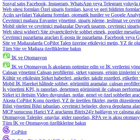
Sosyal satış
Facebook, Instagram, WhatsApp veya Telegram yoluyla ür
Web sitesi formları
Özel sipariş formları, kayıt ve geri bildirim formla
Açılış sayfaları
Yakalama formları, otomatik huniler ve Google Analyti
Çevrimiçi mağaza
Envanter yönetimi, sipariş işleme, teslimat ve çevri
Mobil siteler ve çevrimiçi mağazalar
Duyarlı tasarım, çevrimiçi sipari
Web sitesi widget'ı
Site ziyaretçileriyle sohbet etmek, popüler mesajla
Çevrimiçi pazarlama araçları
E-posta ile pazarlama, Facebook veya Go
Site ve Mağazalarda CoPilot
Talep üzerine etkileyici metin, YZ ile oluş
Tüm Site ve Mağaza özelliklerine bakın
İK ve Otomasyon
İK ve Otomasyon
İş akışlarını optimize edin ve İK verilerini yöne
Çalışan yönetimi
Çalışan profillerini, şirket yapısını, erişim izinlerini
Kültür ve etkileşim
Şirket haberleri, anketler, takdir rozetleri, etiketler 
Mobil İK
Hareket hâlinde sohbet, görüntülü aramalar, çalışan profiller
İş yönetimi
KPI, iş raporları, denetmen görünümü ile çalışan performa
Şirket içi iletişim
Video duyuruları, notlar, genel ve özel sohbetler arac
Akışta CoPilot
Konu özetleri, YZ ile üretilen fikirler, metin düzenleme
Bilgi yönetimi
Bilgi tabanları, çevrimiçi belgeler, dosya depolama alanı
MCP sunucusu
Harici YZ araçlarını Bitrix24'e bağlayın ve çalışma ala
Otomasyon
Talepler, onaylar, gider raporları, RPA ve iş akışı otomasy
Tüm İK ve Otomasyon özelliklerine bakın
CoPilot