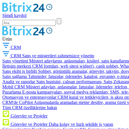
Şi̇mdi̇ kaydol
Ürün
CRM
CRM
Satış ve müşterileri zahmetsizce yönetin
Satış yönetimi
Müşteri adaylarını, anlaşmaları, kişileri, satış kanallarını
İletişim merkezi
CRM formları, web sitesi widget'ı, canlı sohbet, Whats
Satış ekibi iş birliği
Sohbet, görüntülü aramalar, görevler, takvim, dosy
Satış sağlama
Tahminler, faturalar, ödemeler, katalog, envanter, e-im
Analiz ve raporlar
Satış hunisini, çalışan performansını, Satış Zekasını
Mobil CRM
Müşteri adayları, anlaşmalar, faturalar, ödemeler, telefon
Pazarlama
E-posta kampanyaları, sosyal medya reklamları, SMS, tele-p
Otomasyon ve entegrasyonlar
CRM kural ve tetikleyicileri, iş akışı 
CRM'de CoPilot
Anlaşmalarda aramadan metne deşifre, arama özeti 
Tüm CRM özelliklerine bakın
Görevler ve Projeler
Görevler ve Projeler
Daha kolay ve hızlı şekilde iş yapın