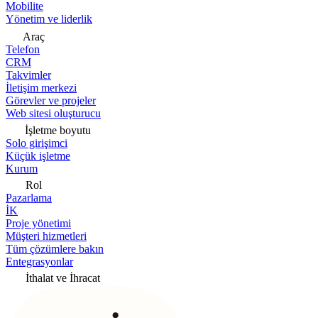
Mobilite
Yönetim ve liderlik
Araç
Telefon
CRM
Takvimler
İletişim merkezi
Görevler ve projeler
Web sitesi oluşturucu
İşletme boyutu
Solo girişimci
Küçük işletme
Kurum
Rol
Pazarlama
İK
Proje yönetimi
Müşteri hizmetleri
Tüm çözümlere bakın
Entegrasyonlar
İthalat ve İhracat