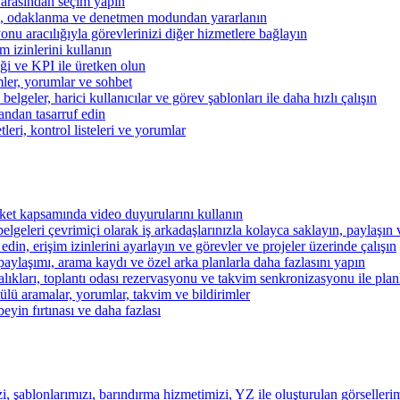
 arasından seçim yapın
kibi, odaklanma ve denetmen modundan yararlanın
u aracılığıyla görevlerinizi diğer hizmetlere bağlayın
im izinlerini kullanın
iği ve KPI ile üretken olun
mler, yorumlar ve sohbet
lgeler, harici kullanıcılar ve görev şablonları ile daha hızlı çalışın
andan tasarruf edin
eri, kontrol listeleri ve yorumlar
şirket kapsamında video duyurularını kullanın
belgeleri çevrimiçi olarak iş arkadaşlarınızla kolayca saklayın, paylaşın
 edin, erişim izinlerini ayarlayın ve görevler ve projeler üzerinde çalışın
aylaşımı, arama kaydı ve özel arka planlarla daha fazlasını yapın
alıkları, toplantı odası rezervasyonu ve takvim senkronizasyonu ile pla
lü aramalar, yorumlar, takvim ve bildirimler
beyin fırtınası ve daha fazlası
i, şablonlarımızı, barındırma hizmetimizi, YZ ile oluşturulan görsellerim