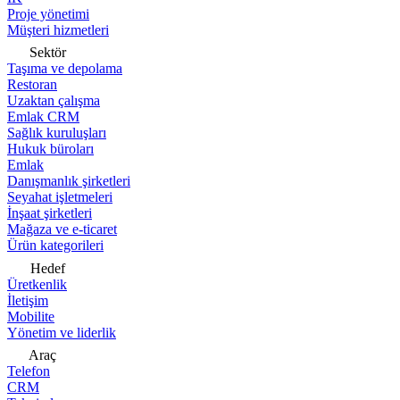
Proje yönetimi
Müşteri hizmetleri
Sektör
Taşıma ve depolama
Restoran
Uzaktan çalışma
Emlak CRM
Sağlık kuruluşları
Hukuk büroları
Emlak
Danışmanlık şirketleri
Seyahat işletmeleri
İnşaat şirketleri
Mağaza ve e-ticaret
Ürün kategorileri
Hedef
Üretkenlik
İletişim
Mobilite
Yönetim ve liderlik
Araç
Telefon
CRM