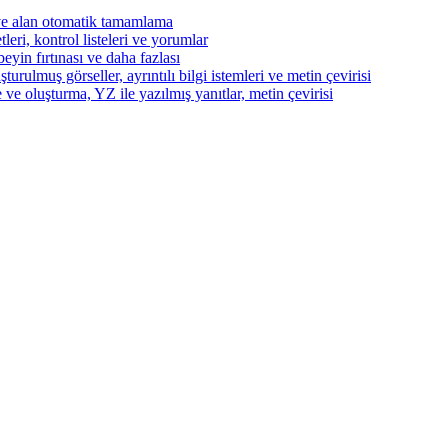
ve alan otomatik tamamlama
eri, kontrol listeleri ve yorumlar
beyin fırtınası ve daha fazlası
turulmuş görseller, ayrıntılı bilgi istemleri ve metin çevirisi
 ve oluşturma, YZ ile yazılmış yanıtlar, metin çevirisi