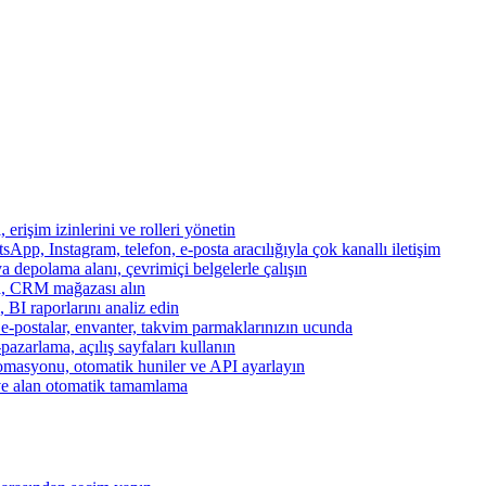
, erişim izinlerini ve rolleri yönetin
App, Instagram, telefon, e-posta aracılığıyla çok kanallı iletişim
a depolama alanı, çevrimiçi belgelerle çalışın
za, CRM mağazası alın
, BI raporlarını analiz edin
, e-postalar, envanter, takvim parmaklarınızın ucunda
azarlama, açılış sayfaları kullanın
otomasyonu, otomatik huniler ve API ayarlayın
ve alan otomatik tamamlama