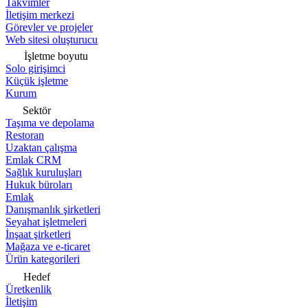
Takvimler
İletişim merkezi
Görevler ve projeler
Web sitesi oluşturucu
İşletme boyutu
Solo girişimci
Küçük işletme
Kurum
Sektör
Taşıma ve depolama
Restoran
Uzaktan çalışma
Emlak CRM
Sağlık kuruluşları
Hukuk büroları
Emlak
Danışmanlık şirketleri
Seyahat işletmeleri
İnşaat şirketleri
Mağaza ve e-ticaret
Ürün kategorileri
Hedef
Üretkenlik
İletişim