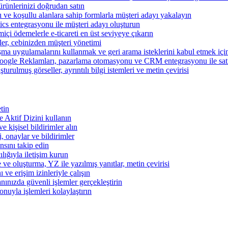
ünlerinizi doğrudan satın
rı ve koşullu alanlara sahip formlarla müşteri adayı yakalayın
cs entegrasyonu ile müşteri adayı oluşturun
miçi ödemelerle e-ticareti en üst seviyeye çıkarın
şler, cebinizden müşteri yönetimi
şma uygulamalarını kullanmak ve geri arama isteklerini kabul etmek için 
ogle Reklamları, pazarlama otomasyonu ve CRM entegrasyonu ile satışl
turulmuş görseller, ayrıntılı bilgi istemleri ve metin çevirisi
tin
 ve Aktif Dizini kullanın
ve kişisel bildirimler alın
i, onaylar ve bildirimler
nsını takip edin
ılığıyla iletişim kurun
 ve oluşturma, YZ ile yazılmış yanıtlar, metin çevirisi
 ve erişim izinleriyle çalışın
nınızda güvenli işlemler gerçekleştirin
onuyla işlemleri kolaylaştırın