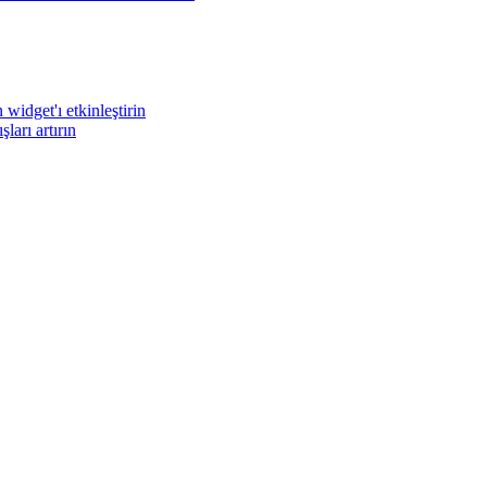
widget'ı etkinleştirin
arı artırın