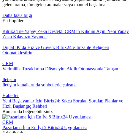
gelen arama, tüm gelen aramalar veya manuel başlatma.
Daha fazla bilgi
En Popüler
Bitrix24 ile Yapay Zeka Destekli CRM'in Kilidini Açın: Yeni Yapay
Zeka Kılavuzu Yayında
Dijital İK’da Hız ve Güven: Bitrix24 e-İmza ile Belgeleri
Otomatikleştirin
CRM
Verimlilik Tuzaklarına Düşmeyin: Akıllı Otomasyonla Tanışın
Iletişim
İletişim kanallarında sohbetlerle çalışma
Haberler
Yeni Başlayanlar İçin Bitrix24: Sıkça Sorulan Sorular, Planlar ve
Hızlı Başlangıç Rehberi
Bunları da beğenebilirsiniz
CRM
Pazarlama İçin En İyi 5 Bitrix24 Uygulaması
3 dakikalık