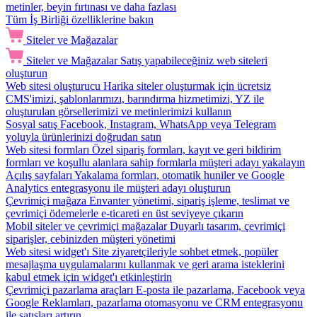
metinler, beyin fırtınası ve daha fazlası
Tüm İş Birliği özelliklerine bakın
Siteler ve Mağazalar
Siteler ve Mağazalar
Satış yapabileceğiniz web siteleri
oluşturun
Web sitesi oluşturucu
Harika siteler oluşturmak için ücretsiz
CMS'imizi, şablonlarımızı, barındırma hizmetimizi, YZ ile
oluşturulan görsellerimizi ve metinlerimizi kullanın
Sosyal satış
Facebook, Instagram, WhatsApp veya Telegram
yoluyla ürünlerinizi doğrudan satın
Web sitesi formları
Özel sipariş formları, kayıt ve geri bildirim
formları ve koşullu alanlara sahip formlarla müşteri adayı yakalayın
Açılış sayfaları
Yakalama formları, otomatik huniler ve Google
Analytics entegrasyonu ile müşteri adayı oluşturun
Çevrimiçi mağaza
Envanter yönetimi, sipariş işleme, teslimat ve
çevrimiçi ödemelerle e-ticareti en üst seviyeye çıkarın
Mobil siteler ve çevrimiçi mağazalar
Duyarlı tasarım, çevrimiçi
siparişler, cebinizden müşteri yönetimi
Web sitesi widget'ı
Site ziyaretçileriyle sohbet etmek, popüler
mesajlaşma uygulamalarını kullanmak ve geri arama isteklerini
kabul etmek için widget'ı etkinleştirin
Çevrimiçi pazarlama araçları
E-posta ile pazarlama, Facebook veya
Google Reklamları, pazarlama otomasyonu ve CRM entegrasyonu
ile satışları artırın