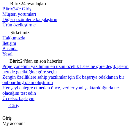
Bitrix24 avantajları
Bitrix24'e Giriş
Müşteri yorumları
Diğer çözümlerle karşılaştırın
Ürün özelleştirme
Şirketimiz
Hakkımızda
İletişim
Basında
Yasal
Bitrix24'dan en son haberler
Proje yönetimi yazılımını en uzun özellik listesine göre değil, işlerin
nerede geciktiğine göre seçin
Zengin özelliklere sahip yazılımlar için ilk başarıya odaklanan bir
onboarding planı oluşturun
Her şeyi entegre etmeden önce, veriler yanlış aktarıldığında ne
olacağını test edin
Ücretsiz başlayın
Giriş
Giriş
My account