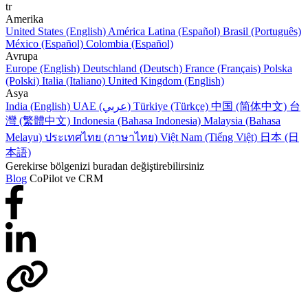
tr
Amerika
United States (English)
América Latina (Español)
Brasil (Português)
México (Español)
Colombia (Español)
Avrupa
Europe (English)
Deutschland (Deutsch)
France (Français)
Polska
(Polski)
Italia (Italiano)
United Kingdom (English)
Asya
India (English)
UAE (عربي)
Türkiye (Türkçe)
中国 (简体中文)
台
灣 (繁體中文)
Indonesia (Bahasa Indonesia)
Malaysia (Bahasa
Melayu)
ประเทศไทย (ภาษาไทย)
Việt Nam (Tiếng Việt)
日本 (日
本語)
Gerekirse bölgenizi buradan değiştirebilirsiniz
Blog
CoPilot ve CRM