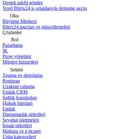
Destek talebi gönder
Yerel Bitrix24 iş ortaklarıyla iletişime geçin
Oku
Büyüme Merkezi
Bitrix24 ipuçları ve güncellemeleri
Çözümler
Rol
Pazarlama
İK
Proje yönetimi
Müşteri hizmetleri
Sektör
Taşıma ve depolama
Restoran
Uzaktan çalışma
Emlak CRM
Sağlık kuruluşları
Hukuk büroları
Emlak
Danışmanlık şirketleri
Seyahat işletmeleri
İnşaat şirketleri
Mağaza ve e-ticaret
Ürün kategorileri