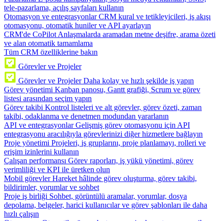
tele-pazarlama, açılış sayfaları kullanın
Otomasyon ve entegrasyonlar
CRM kural ve tetikleyicileri, iş akışı
otomasyonu, otomatik huniler ve API ayarlayın
CRM'de CoPilot
Anlaşmalarda aramadan metne deşifre, arama özeti
ve alan otomatik tamamlama
Tüm CRM özelliklerine bakın
Görevler ve Projeler
Görevler ve Projeler
Daha kolay ve hızlı şekilde iş yapın
Görev yönetimi
Kanban panosu, Gantt grafiği, Scrum ve görev
listesi arasından seçim yapın
Görev takibi
Kontrol listeleri ve alt görevler, görev özeti, zaman
takibi, odaklanma ve denetmen modundan yararlanın
API ve entegrasyonlar
Gelişmiş görev otomasyonu için API
entegrasyonu aracılığıyla görevlerinizi diğer hizmetlere bağlayın
Proje yönetimi
Projeleri, iş gruplarını, proje planlamayı, rolleri ve
erişim izinlerini kullanın
Çalışan performansı
Görev raporları, iş yükü yönetimi, görev
verimliliği ve KPI ile üretken olun
Mobil görevler
Hareket hâlinde görev oluşturma, görev takibi,
bildirimler, yorumlar ve sohbet
Proje iş birliği
Sohbet, görüntülü aramalar, yorumlar, dosya
depolama, belgeler, harici kullanıcılar ve görev şablonları ile daha
hızlı çalışın