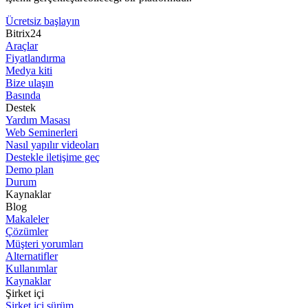
Ücretsiz başlayın
Bitrix24
Araçlar
Fiyatlandırma
Medya kiti
Bize ulaşın
Basında
Destek
Yardım Masası
Web Seminerleri
Nasıl yapılır videoları
Destekle iletişime geç
Demo plan
Durum
Kaynaklar
Blog
Makaleler
Çözümler
Müşteri yorumları
Alternatifler
Kullanımlar
Kaynaklar
Şirket içi
Şirket içi sürüm