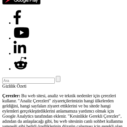
Gizlilik Özeti
Çerezler:
Bu web sitesi, analiz ve teknik nedenler için çerezleri
kullanır. "Analiz Çerezleri" ziyaretçilerimizin hangi ülkelerden
geldiğini, hangi sayfaları ziyaret ettiklerini ve bu sitede hangi
eylemleri gerçekleştirdiklerini anlamamıza yardımcı olmak için
Google Analytics tarafından eklenir. "Kesinlikle Gerekli Çerezler",
adından da anlaşılacağı gibi, bu web sitesinin canlı sohbet kullanma
yeteneği gibi belirli özelliklerinin düzgün çalışması için gerekli olan