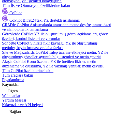
otomasyonuyla işlemleri kolaylaştırın
Tüm İK ve Otomasyon özelliklerine bakın
CoPilot
CoPilot
Bitrix24'teki YZ destekli asistanınız
CRM'de CoPilot
Anlaşmalarda aramadan metne deşifre, arama özeti
ve alan otomatik tamamlama
Görevlerde CoPilot
YZ ile oluşturulmuş görev açıklamaları, görev
özetleri, kontrol listeleri ve yorumlar
Sohbette CoPilot
Sınırsız fikir kaynağı, YZ ile oluşturulmuş
metinler, beyin fırtınası ve daha fazlası
Site ve Mağazalarda CoPilot
Talep üzerine etkileyici metin, YZ ile
oluşturulmuş görseller, ayrıntılı bilgi istemleri ve metin çevirisi
Akışta CoPilot
Konu özetleri, YZ ile üretilen fikirler, metin
düzenleme ve oluşturma, YZ ile yazılmış yanıtlar, metin çevirisi
Tüm CoPilot özelliklerine bakın
Tüm araçlara bakın
Fiyatlandırma
Kaynaklar
Öğren
Webinar'lar
Yardım Masası
Kılavuzlar ve API belgesi
Bağlan