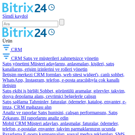
Şi̇mdi̇ kaydol
Ürün
CRM
CRM
Satış ve müşterileri zahmetsizce yönetin
Satış yönetimi
Müşteri adaylarını, anlaşmaları, kişileri, satış
kanallarını, erişim izinlerini ve rolleri yönetin
İletişim merkezi
CRM formları, web sitesi widget'ı, canlı sohbet,
WhatsApp, Instagram, telefon, e-posta aracılığıyla çok kanallı
iletişim
Satış ekibi iş birliği
Sohbet, görüntülü aramalar, görevler, takvim,
dosya depolama alanı, çevrimiçi belgelerle çalışın
Satış sağlama
Tahminler, faturalar, ödemeler, katalog, envanter, e-
imza, CRM mağazası alın
Analiz ve raporlar
Satış hunisini, çalışan performansını, Satış
Zekasını, BI raporlarını analiz edin
Mobil CRM
Müşteri adayları, anlaşmalar, faturalar, ödemeler,
telefon, e-postalar, envanter, takvim parmaklarınızın ucunda
Pazarlama
E-posta kampanyaları, sosyal medya reklamları, SMS,