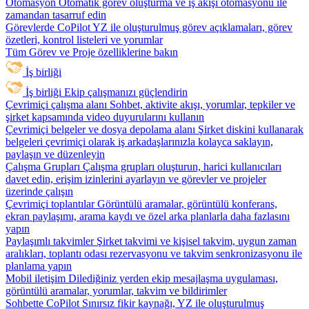
Otomasyon
Otomatik görev oluşturma ve iş akışı otomasyonu ile
zamandan tasarruf edin
Görevlerde CoPilot
YZ ile oluşturulmuş görev açıklamaları, görev
özetleri, kontrol listeleri ve yorumlar
Tüm Görev ve Proje özelliklerine bakın
İş birliği
İş birliği
Ekip çalışmanızı güçlendirin
Çevrimiçi çalışma alanı
Sohbet, aktivite akışı, yorumlar, tepkiler ve
şirket kapsamında video duyurularını kullanın
Çevrimiçi belgeler ve dosya depolama alanı
Şirket diskini kullanarak
belgeleri çevrimiçi olarak iş arkadaşlarınızla kolayca saklayın,
paylaşın ve düzenleyin
Çalışma Grupları
Çalışma grupları oluşturun, harici kullanıcıları
davet edin, erişim izinlerini ayarlayın ve görevler ve projeler
üzerinde çalışın
Çevrimiçi toplantılar
Görüntülü aramalar, görüntülü konferans,
ekran paylaşımı, arama kaydı ve özel arka planlarla daha fazlasını
yapın
Paylaşımlı takvimler
Şirket takvimi ve kişisel takvim, uygun zaman
aralıkları, toplantı odası rezervasyonu ve takvim senkronizasyonu ile
planlama yapın
Mobil iletişim
Dilediğiniz yerden ekip mesajlaşma uygulaması,
görüntülü aramalar, yorumlar, takvim ve bildirimler
Sohbette CoPilot
Sınırsız fikir kaynağı, YZ ile oluşturulmuş