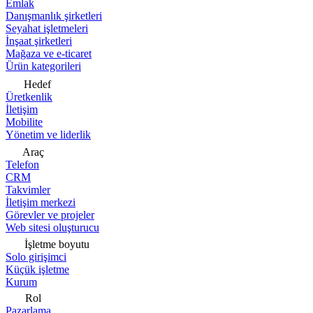
Emlak
Danışmanlık şirketleri
Seyahat işletmeleri
İnşaat şirketleri
Mağaza ve e-ticaret
Ürün kategorileri
Hedef
Üretkenlik
İletişim
Mobilite
Yönetim ve liderlik
Araç
Telefon
CRM
Takvimler
İletişim merkezi
Görevler ve projeler
Web sitesi oluşturucu
İşletme boyutu
Solo girişimci
Küçük işletme
Kurum
Rol
Pazarlama