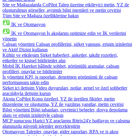
Site ve Mağazalarda CoPilot
Talep üzerine etkileyici metin, YZ ile
oluşturulmuş görseller, ayrıntılı bilgi istemleri ve metin çevirisi
Tüm Site ve Mağaza özelliklerine bakın
İK ve Otomasyon
İK ve Otomasyon
İş akışlarını optimize edin ve İK verilerini
yönetin
Çalışan yönetimi
Çalışan profillerini, şirket yapısını, erişim izinlerini
ve Aktif Dizini kullanın
Kültür ve etkileşim
Şirket haberleri, anketler, takdir rozetleri,
etiketler ve kişisel bildirimler alın
Mobil İK
Hareket hâlinde sohbet, görüntülü aramalar, çalışan
profilleri, onaylar ve bildirimler
İş yönetimi
KPI, iş raporları, denetmen görünümü ile çalışan
performansını takip edin
Şirket içi iletişim
Video duyuruları, notlar, genel ve özel sohbetler
aracılığıyla iletişim kurun
Akışta CoPilot
Konu özetleri, YZ ile üretilen fikirler, metin
düzenleme ve oluşturma, YZ ile yazılmış yanıtlar, metin çevirisi
Bilgi yönetimi
Bilgi tabanları, çevrimiçi belgeler, dosya depolama
alanı ve erişim izinleriyle çalışın
MCP sunucusu
Harici YZ araçlarını Bitrix24'e bağlayın ve çalışma
alanınızda güvenli işlemler gerçekleştirin
Otomasyon
Talepler, onaylar, gider raporları, RPA ve iş akışı