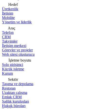
Hedef
Üretkenlik
İletişim
Mobilite
Yönetim ve liderlik
Araç
Telefon
CRM
Takvimler
İletişim merkezi
Görevler ve projeler
Web sitesi oluşturucu
İşletme boyutu
Solo girişimci
Küçük işletme
Kurum
Sektör
Taşıma ve depolama
Restoran
Uzaktan çalışma
Emlak CRM
Sağlık kuruluşları
Hukuk büroları