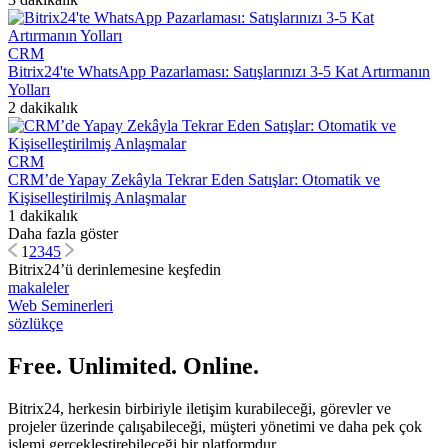
CRM
Bitrix24'te WhatsApp Pazarlaması: Satışlarınızı 3-5 Kat Artırmanın
Yolları
2 dakikalık
CRM
CRM’de Yapay Zekâyla Tekrar Eden Satışlar: Otomatik ve
Kişiselleştirilmiş Anlaşmalar
1 dakikalık
Daha fazla göster
1
2
3
4
5
Bitrix24’ü derinlemesine keşfedin
makaleler
Web Seminerleri
sözlükçe
Free. Unlimited. Online.
Bitrix24, herkesin birbiriyle iletişim kurabileceği, görevler ve
projeler üzerinde çalışabileceği, müşteri yönetimi ve daha pek çok
işlemi gerçekleştirebileceği bir platformdur.