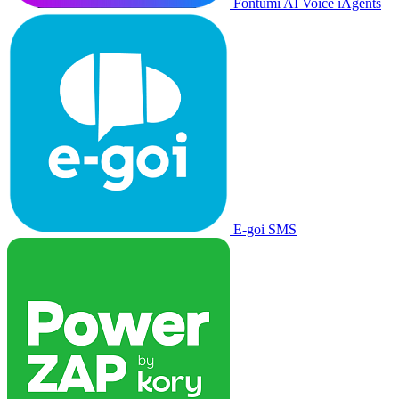
Fontumi AI Voice iAgents
E-goi SMS