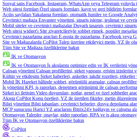
Sosyal satış
Facebook, Instagram, WhatsApp veya Telegram yoluyla ür
Web sitesi formları
Özel sipariş formları, kayıt ve geri bildirim formla
Açılış sayfaları
Yakalama formları, otomatik huniler ve Google Analyti
Çevrimiçi mağaza
Envanter yönetimi, sipariş işleme, teslimat ve çevri
Mobil siteler ve çevrimiçi mağazalar
Duyarlı tasarım, çevrimiçi sipari
Web sitesi widget'ı
Site ziyaretçileriyle sohbet etmek, popüler mesajla
Çevrimiçi pazarlama araçları
E-posta ile pazarlama, Facebook veya Go
Site ve Mağazalarda CoPilot
Talep üzerine etkileyici metin, YZ ile oluş
Tüm Site ve Mağaza özelliklerine bakın
İK ve Otomasyon
İK ve Otomasyon
İş akışlarını optimize edin ve İK verilerini yöne
Çalışan yönetimi
Çalışan profillerini, şirket yapısını, erişim izinlerini
Kültür ve etkileşim
Şirket haberleri, anketler, takdir rozetleri, etiketler 
Mobil İK
Hareket hâlinde sohbet, görüntülü aramalar, çalışan profiller
İş yönetimi
KPI, iş raporları, denetmen görünümü ile çalışan performa
Şirket içi iletişim
Video duyuruları, notlar, genel ve özel sohbetler arac
Akışta CoPilot
Konu özetleri, YZ ile üretilen fikirler, metin düzenleme
Bilgi yönetimi
Bilgi tabanları, çevrimiçi belgeler, dosya depolama alanı
MCP sunucusu
Harici YZ araçlarını Bitrix24'e bağlayın ve çalışma ala
Otomasyon
Talepler, onaylar, gider raporları, RPA ve iş akışı otomasy
Tüm İK ve Otomasyon özelliklerine bakın
CoPilot