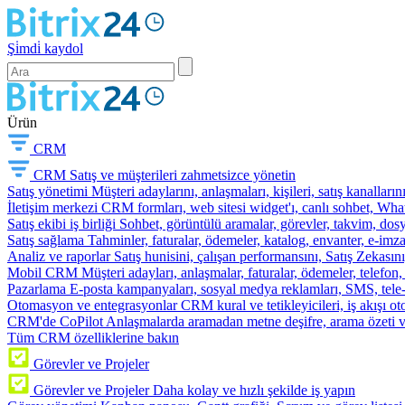
Şi̇mdi̇ kaydol
Ürün
CRM
CRM
Satış ve müşterileri zahmetsizce yönetin
Satış yönetimi
Müşteri adaylarını, anlaşmaları, kişileri, satış kanallarını
İletişim merkezi
CRM formları, web sitesi widget'ı, canlı sohbet, Whats
Satış ekibi iş birliği
Sohbet, görüntülü aramalar, görevler, takvim, dosy
Satış sağlama
Tahminler, faturalar, ödemeler, katalog, envanter, e-im
Analiz ve raporlar
Satış hunisini, çalışan performansını, Satış Zekasını
Mobil CRM
Müşteri adayları, anlaşmalar, faturalar, ödemeler, telefon
Pazarlama
E-posta kampanyaları, sosyal medya reklamları, SMS, tele-p
Otomasyon ve entegrasyonlar
CRM kural ve tetikleyicileri, iş akışı 
CRM'de CoPilot
Anlaşmalarda aramadan metne deşifre, arama özeti 
Tüm CRM özelliklerine bakın
Görevler ve Projeler
Görevler ve Projeler
Daha kolay ve hızlı şekilde iş yapın