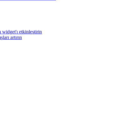
widget'ı etkinleştirin
arı artırın