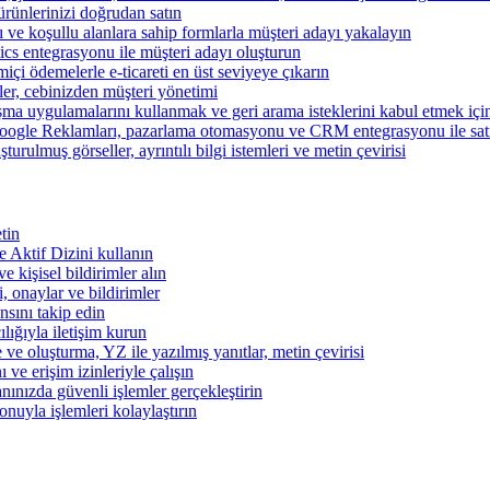
ünlerinizi doğrudan satın
rı ve koşullu alanlara sahip formlarla müşteri adayı yakalayın
cs entegrasyonu ile müşteri adayı oluşturun
miçi ödemelerle e-ticareti en üst seviyeye çıkarın
şler, cebinizden müşteri yönetimi
şma uygulamalarını kullanmak ve geri arama isteklerini kabul etmek için 
ogle Reklamları, pazarlama otomasyonu ve CRM entegrasyonu ile satışl
turulmuş görseller, ayrıntılı bilgi istemleri ve metin çevirisi
tin
 ve Aktif Dizini kullanın
ve kişisel bildirimler alın
i, onaylar ve bildirimler
nsını takip edin
ılığıyla iletişim kurun
 ve oluşturma, YZ ile yazılmış yanıtlar, metin çevirisi
 ve erişim izinleriyle çalışın
nınızda güvenli işlemler gerçekleştirin
onuyla işlemleri kolaylaştırın