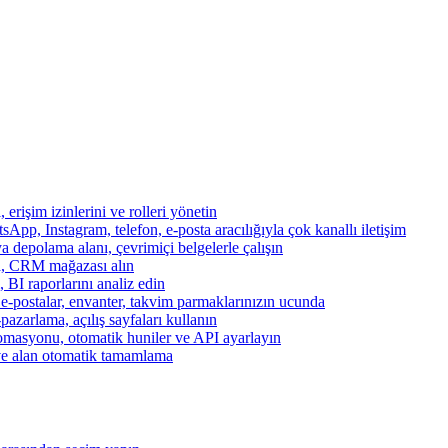
, erişim izinlerini ve rolleri yönetin
App, Instagram, telefon, e-posta aracılığıyla çok kanallı iletişim
a depolama alanı, çevrimiçi belgelerle çalışın
za, CRM mağazası alın
, BI raporlarını analiz edin
, e-postalar, envanter, takvim parmaklarınızın ucunda
azarlama, açılış sayfaları kullanın
otomasyonu, otomatik huniler ve API ayarlayın
ve alan otomatik tamamlama