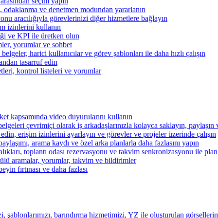
 arasından seçim yapın
kibi, odaklanma ve denetmen modundan yararlanın
u aracılığıyla görevlerinizi diğer hizmetlere bağlayın
im izinlerini kullanın
iği ve KPI ile üretken olun
mler, yorumlar ve sohbet
lgeler, harici kullanıcılar ve görev şablonları ile daha hızlı çalışın
andan tasarruf edin
eri, kontrol listeleri ve yorumlar
şirket kapsamında video duyurularını kullanın
belgeleri çevrimiçi olarak iş arkadaşlarınızla kolayca saklayın, paylaşın
 edin, erişim izinlerini ayarlayın ve görevler ve projeler üzerinde çalışın
aylaşımı, arama kaydı ve özel arka planlarla daha fazlasını yapın
alıkları, toplantı odası rezervasyonu ve takvim senkronizasyonu ile pla
lü aramalar, yorumlar, takvim ve bildirimler
beyin fırtınası ve daha fazlası
i, şablonlarımızı, barındırma hizmetimizi, YZ ile oluşturulan görsellerim