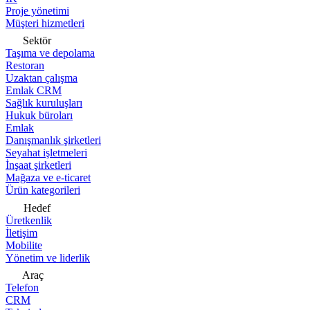
Proje yönetimi
Müşteri hizmetleri
Sektör
Taşıma ve depolama
Restoran
Uzaktan çalışma
Emlak CRM
Sağlık kuruluşları
Hukuk büroları
Emlak
Danışmanlık şirketleri
Seyahat işletmeleri
İnşaat şirketleri
Mağaza ve e-ticaret
Ürün kategorileri
Hedef
Üretkenlik
İletişim
Mobilite
Yönetim ve liderlik
Araç
Telefon
CRM