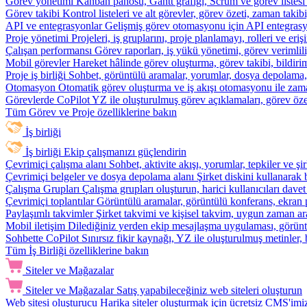
Görev yönetimi
Kanban panosu, Gantt grafiği, Scrum ve görev listesi
Görev takibi
Kontrol listeleri ve alt görevler, görev özeti, zaman ta
API ve entegrasyonlar
Gelişmiş görev otomasyonu için API entegrasyon
Proje yönetimi
Projeleri, iş gruplarını, proje planlamayı, rolleri ve eriş
Çalışan performansı
Görev raporları, iş yükü yönetimi, görev verimlil
Mobil görevler
Hareket hâlinde görev oluşturma, görev takibi, bildiri
Proje iş birliği
Sohbet, görüntülü aramalar, yorumlar, dosya depolama, be
Otomasyon
Otomatik görev oluşturma ve iş akışı otomasyonu ile zam
Görevlerde CoPilot
YZ ile oluşturulmuş görev açıklamaları, görev özetl
Tüm Görev ve Proje özelliklerine bakın
İş birliği
İş birliği
Ekip çalışmanızı güçlendirin
Çevrimiçi çalışma alanı
Sohbet, aktivite akışı, yorumlar, tepkiler ve 
Çevrimiçi belgeler ve dosya depolama alanı
Şirket diskini kullanarak 
Çalışma Grupları
Çalışma grupları oluşturun, harici kullanıcıları davet
Çevrimiçi toplantılar
Görüntülü aramalar, görüntülü konferans, ekran p
Paylaşımlı takvimler
Şirket takvimi ve kişisel takvim, uygun zaman ar
Mobil iletişim
Dilediğiniz yerden ekip mesajlaşma uygulaması, görüntü
Sohbette CoPilot
Sınırsız fikir kaynağı, YZ ile oluşturulmuş metinler, 
Tüm İş Birliği özelliklerine bakın
Siteler ve Mağazalar
Siteler ve Mağazalar
Satış yapabileceğiniz web siteleri oluşturun
Web sitesi oluşturucu
Harika siteler oluşturmak için ücretsiz CMS'imiz