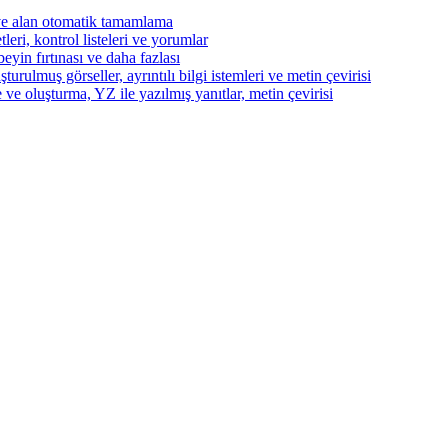
ve alan otomatik tamamlama
eri, kontrol listeleri ve yorumlar
beyin fırtınası ve daha fazlası
turulmuş görseller, ayrıntılı bilgi istemleri ve metin çevirisi
 ve oluşturma, YZ ile yazılmış yanıtlar, metin çevirisi