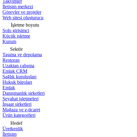
Takvimler
İletişim merkezi
Görevler ve projeler
Web sitesi oluşturucu
İşletme boyutu
Solo girişimci
Küçük işletme
Kurum
Sektör
Taşıma ve depolama
Restoran
Uzaktan çalışma
Emlak CRM
Sağlık kuruluşları
Hukuk büroları
Emlak
Danışmanlık şirketleri
Seyahat işletmeleri
İnşaat şirketleri
Mağaza ve e-ticaret
Ürün kategorileri
Hedef
Üretkenlik
İletişim