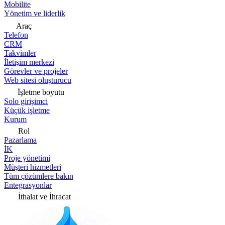
Mobilite
Yönetim ve liderlik
Araç
Telefon
CRM
Takvimler
İletişim merkezi
Görevler ve projeler
Web sitesi oluşturucu
İşletme boyutu
Solo girişimci
Küçük işletme
Kurum
Rol
Pazarlama
İK
Proje yönetimi
Müşteri hizmetleri
Tüm çözümlere bakın
Entegrasyonlar
İthalat ve İhracat