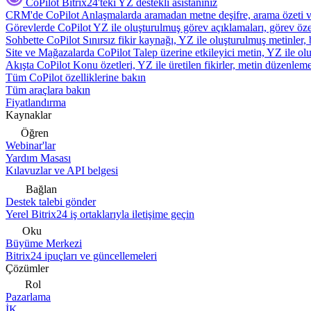
CoPilot
Bitrix24'teki YZ destekli asistanınız
CRM'de CoPilot
Anlaşmalarda aramadan metne deşifre, arama özeti 
Görevlerde CoPilot
YZ ile oluşturulmuş görev açıklamaları, görev özetl
Sohbette CoPilot
Sınırsız fikir kaynağı, YZ ile oluşturulmuş metinler, 
Site ve Mağazalarda CoPilot
Talep üzerine etkileyici metin, YZ ile oluş
Akışta CoPilot
Konu özetleri, YZ ile üretilen fikirler, metin düzenleme
Tüm CoPilot özelliklerine bakın
Tüm araçlara bakın
Fiyatlandırma
Kaynaklar
Öğren
Webinar'lar
Yardım Masası
Kılavuzlar ve API belgesi
Bağlan
Destek talebi gönder
Yerel Bitrix24 iş ortaklarıyla iletişime geçin
Oku
Büyüme Merkezi
Bitrix24 ipuçları ve güncellemeleri
Çözümler
Rol
Pazarlama
İK