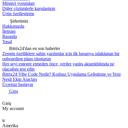
Müşteri yorumları
Diğer çözümlerle karşılaştırın
Ürün özelleştirme
Şirketimiz
Hakkımızda
İletişim
Basında
Yasal
Bitrix24'dan en son haberler
Zengin özelliklere sahip yazılımlar için ilk başarıya odaklanan bir
onboarding planı oluşturun
Her şeyi entegre etmeden önce, veriler yanlış aktarıldığında ne
olacağını test edin
Bitrix24 Vibe Code Nedir? Kodsuz Uygulama Geliştirme ve Yeni
Nesil Ekip Araçları
Ücretsiz başlayın
Giriş
Giriş
My account
tr
Amerika