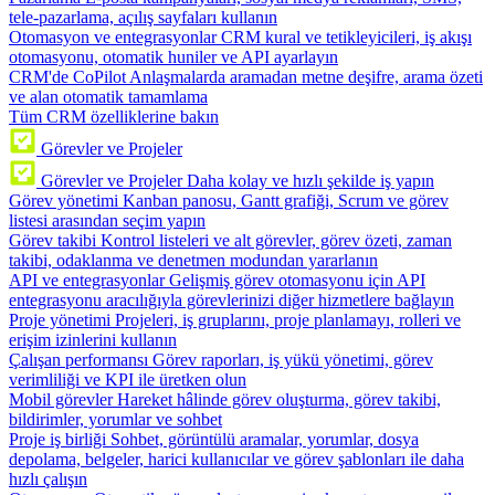
tele-pazarlama, açılış sayfaları kullanın
Otomasyon ve entegrasyonlar
CRM kural ve tetikleyicileri, iş akışı
otomasyonu, otomatik huniler ve API ayarlayın
CRM'de CoPilot
Anlaşmalarda aramadan metne deşifre, arama özeti
ve alan otomatik tamamlama
Tüm CRM özelliklerine bakın
Görevler ve Projeler
Görevler ve Projeler
Daha kolay ve hızlı şekilde iş yapın
Görev yönetimi
Kanban panosu, Gantt grafiği, Scrum ve görev
listesi arasından seçim yapın
Görev takibi
Kontrol listeleri ve alt görevler, görev özeti, zaman
takibi, odaklanma ve denetmen modundan yararlanın
API ve entegrasyonlar
Gelişmiş görev otomasyonu için API
entegrasyonu aracılığıyla görevlerinizi diğer hizmetlere bağlayın
Proje yönetimi
Projeleri, iş gruplarını, proje planlamayı, rolleri ve
erişim izinlerini kullanın
Çalışan performansı
Görev raporları, iş yükü yönetimi, görev
verimliliği ve KPI ile üretken olun
Mobil görevler
Hareket hâlinde görev oluşturma, görev takibi,
bildirimler, yorumlar ve sohbet
Proje iş birliği
Sohbet, görüntülü aramalar, yorumlar, dosya
depolama, belgeler, harici kullanıcılar ve görev şablonları ile daha
hızlı çalışın