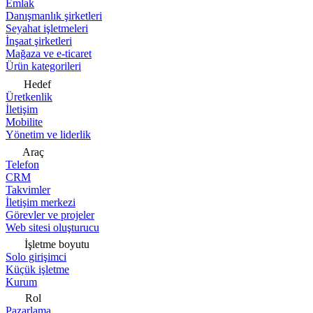
Emlak
Danışmanlık şirketleri
Seyahat işletmeleri
İnşaat şirketleri
Mağaza ve e-ticaret
Ürün kategorileri
Hedef
Üretkenlik
İletişim
Mobilite
Yönetim ve liderlik
Araç
Telefon
CRM
Takvimler
İletişim merkezi
Görevler ve projeler
Web sitesi oluşturucu
İşletme boyutu
Solo girişimci
Küçük işletme
Kurum
Rol
Pazarlama