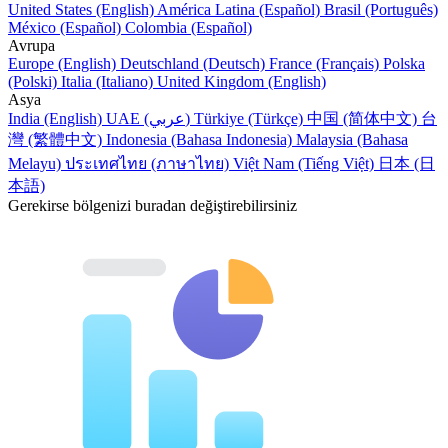
United States (English)
América Latina (Español)
Brasil (Português)
México (Español)
Colombia (Español)
Avrupa
Europe (English)
Deutschland (Deutsch)
France (Français)
Polska
(Polski)
Italia (Italiano)
United Kingdom (English)
Asya
India (English)
UAE (عربي)
Türkiye (Türkçe)
中国 (简体中文)
台
灣 (繁體中文)
Indonesia (Bahasa Indonesia)
Malaysia (Bahasa
Melayu)
ประเทศไทย (ภาษาไทย)
Việt Nam (Tiếng Việt)
日本 (日
本語)
Gerekirse bölgenizi buradan değiştirebilirsiniz