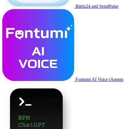
Bitrix24 and SendPulse
Fontumi AI Voice iAgents