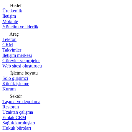
Hedef
Üretkenlik
İletişim
Mobilite
Yönetim ve liderlik
Araç
Telefon
CRM
Takvimler
İletişim merkezi
Görevler ve projeler
Web sitesi oluşturucu
İşletme boyutu
Solo girişimci
Küçük işletme
Kurum
Sektör
Taşıma ve depolama
Restoran
Uzaktan çalışma
Emlak CRM
Sağlık kuruluşları
Hukuk büroları