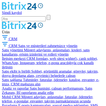
Şi̇mdi̇ kaydol
Ürün
CRM
CRM
Satış ve müşterileri zahmetsizce yönetin
Satış yönetimi
Müşteri adaylarını, anlaşmaları, kişileri, satış
kanallarını, erişim izinlerini ve rolleri yönetin
İletişim merkezi
CRM formları, web sitesi widget'ı, canlı sohbet,
WhatsApp, Instagram, telefon, e-posta aracılığıyla çok kanallı
iletişim
Satış ekibi iş birliği
Sohbet, görüntülü aramalar, görevler, takvim,
dosya depolama alanı, çevrimiçi belgelerle çalışın
Satış sağlama
Tahminler, faturalar, ödemeler, katalog, envanter, e-
imza, CRM mağazası alın
Analiz ve raporlar
Satış hunisini, çalışan performansını, Satış
Zekasını, BI raporlarını analiz edin
Mobil CRM
Müşteri adayları, anlaşmalar, faturalar, ödemeler,
telefon, e-postalar, envanter, takvim parmaklarınızın ucunda
Pazarlama
E-posta kampanyaları, sosyal medya reklamları, SMS,