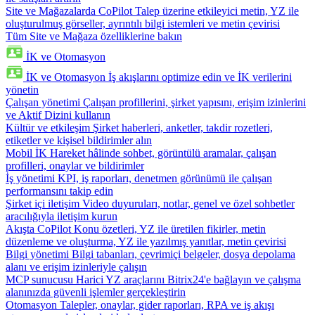
Site ve Mağazalarda CoPilot
Talep üzerine etkileyici metin, YZ ile
oluşturulmuş görseller, ayrıntılı bilgi istemleri ve metin çevirisi
Tüm Site ve Mağaza özelliklerine bakın
İK ve Otomasyon
İK ve Otomasyon
İş akışlarını optimize edin ve İK verilerini
yönetin
Çalışan yönetimi
Çalışan profillerini, şirket yapısını, erişim izinlerini
ve Aktif Dizini kullanın
Kültür ve etkileşim
Şirket haberleri, anketler, takdir rozetleri,
etiketler ve kişisel bildirimler alın
Mobil İK
Hareket hâlinde sohbet, görüntülü aramalar, çalışan
profilleri, onaylar ve bildirimler
İş yönetimi
KPI, iş raporları, denetmen görünümü ile çalışan
performansını takip edin
Şirket içi iletişim
Video duyuruları, notlar, genel ve özel sohbetler
aracılığıyla iletişim kurun
Akışta CoPilot
Konu özetleri, YZ ile üretilen fikirler, metin
düzenleme ve oluşturma, YZ ile yazılmış yanıtlar, metin çevirisi
Bilgi yönetimi
Bilgi tabanları, çevrimiçi belgeler, dosya depolama
alanı ve erişim izinleriyle çalışın
MCP sunucusu
Harici YZ araçlarını Bitrix24'e bağlayın ve çalışma
alanınızda güvenli işlemler gerçekleştirin
Otomasyon
Talepler, onaylar, gider raporları, RPA ve iş akışı