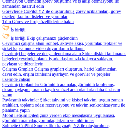
Otomasyon
Otomatik görev oluşturma ve iş akışı otomasyonu ile
zamandan tasarruf edin
Görevlerde CoPilot
YZ ile oluşturulmuş görev açıklamaları, görev
özetleri, kontrol listeleri ve yorumlar
Tüm Görev ve Proje özelliklerine bakın
İş birliği
İş birliği
Ekip çalışmanızı güçlendirin
Çevrimiçi çalışma alanı
Sohbet, aktivite akışı, yorumlar, tepkiler ve
şirket kapsamında video duyurularını kullanın
Çevrimiçi belgeler ve dosya depolama alanı
Şirket diskini kullanarak
belgeleri çevrimiçi olarak iş arkadaşlarınızla kolayca saklayın,
paylaşın ve düzenleyin
Çalışma Grupları
Çalışma grupları oluşturun, harici kullanıcıları
davet edin, erişim izinlerini ayarlayın ve görevler ve projeler
üzerinde çalışın
Çevrimiçi toplantılar
Görüntülü aramalar, görüntülü konferans,
ekran paylaşımı, arama kaydı ve özel arka planlarla daha fazlasını
yapın
Paylaşımlı takvimler
Şirket takvimi ve kişisel takvim, uygun zaman
aralıkları, toplantı odası rezervasyonu ve takvim senkronizasyonu ile
planlama yapın
Mobil iletişim
Dilediğiniz yerden ekip mesajlaşma uygulaması,
görüntülü aramalar, yorumlar, takvim ve bildirimler
Sohbette CoPilot
Sınırsız fikir kaynağı, YZ ile oluşturulmuş