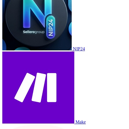
NIP24
Make