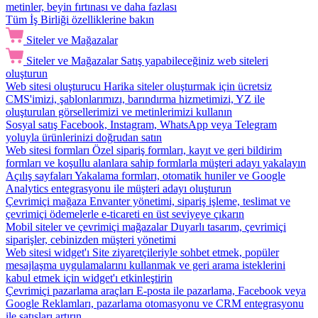
metinler, beyin fırtınası ve daha fazlası
Tüm İş Birliği özelliklerine bakın
Siteler ve Mağazalar
Siteler ve Mağazalar
Satış yapabileceğiniz web siteleri
oluşturun
Web sitesi oluşturucu
Harika siteler oluşturmak için ücretsiz
CMS'imizi, şablonlarımızı, barındırma hizmetimizi, YZ ile
oluşturulan görsellerimizi ve metinlerimizi kullanın
Sosyal satış
Facebook, Instagram, WhatsApp veya Telegram
yoluyla ürünlerinizi doğrudan satın
Web sitesi formları
Özel sipariş formları, kayıt ve geri bildirim
formları ve koşullu alanlara sahip formlarla müşteri adayı yakalayın
Açılış sayfaları
Yakalama formları, otomatik huniler ve Google
Analytics entegrasyonu ile müşteri adayı oluşturun
Çevrimiçi mağaza
Envanter yönetimi, sipariş işleme, teslimat ve
çevrimiçi ödemelerle e-ticareti en üst seviyeye çıkarın
Mobil siteler ve çevrimiçi mağazalar
Duyarlı tasarım, çevrimiçi
siparişler, cebinizden müşteri yönetimi
Web sitesi widget'ı
Site ziyaretçileriyle sohbet etmek, popüler
mesajlaşma uygulamalarını kullanmak ve geri arama isteklerini
kabul etmek için widget'ı etkinleştirin
Çevrimiçi pazarlama araçları
E-posta ile pazarlama, Facebook veya
Google Reklamları, pazarlama otomasyonu ve CRM entegrasyonu
ile satışları artırın