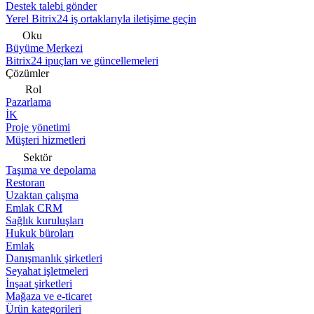
Destek talebi gönder
Yerel Bitrix24 iş ortaklarıyla iletişime geçin
Oku
Büyüme Merkezi
Bitrix24 ipuçları ve güncellemeleri
Çözümler
Rol
Pazarlama
İK
Proje yönetimi
Müşteri hizmetleri
Sektör
Taşıma ve depolama
Restoran
Uzaktan çalışma
Emlak CRM
Sağlık kuruluşları
Hukuk büroları
Emlak
Danışmanlık şirketleri
Seyahat işletmeleri
İnşaat şirketleri
Mağaza ve e-ticaret
Ürün kategorileri