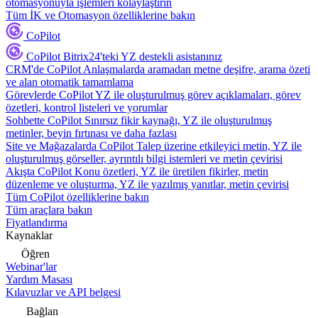
otomasyonuyla işlemleri kolaylaştırın
Tüm İK ve Otomasyon özelliklerine bakın
CoPilot
CoPilot
Bitrix24'teki YZ destekli asistanınız
CRM'de CoPilot
Anlaşmalarda aramadan metne deşifre, arama özeti
ve alan otomatik tamamlama
Görevlerde CoPilot
YZ ile oluşturulmuş görev açıklamaları, görev
özetleri, kontrol listeleri ve yorumlar
Sohbette CoPilot
Sınırsız fikir kaynağı, YZ ile oluşturulmuş
metinler, beyin fırtınası ve daha fazlası
Site ve Mağazalarda CoPilot
Talep üzerine etkileyici metin, YZ ile
oluşturulmuş görseller, ayrıntılı bilgi istemleri ve metin çevirisi
Akışta CoPilot
Konu özetleri, YZ ile üretilen fikirler, metin
düzenleme ve oluşturma, YZ ile yazılmış yanıtlar, metin çevirisi
Tüm CoPilot özelliklerine bakın
Tüm araçlara bakın
Fiyatlandırma
Kaynaklar
Öğren
Webinar'lar
Yardım Masası
Kılavuzlar ve API belgesi
Bağlan