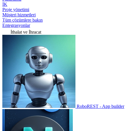
İK
Proje yönetimi
Müşteri hizmetleri
Tüm çözümlere bakın
Entegrasyonlar
İthalat ve İhracat
RoboREST - App builder