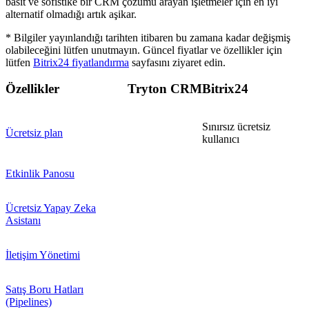
basit ve sofistike bir CRM çözümü arayan işletmeler için en iyi
alternatif olmadığı artık aşikar.
* Bilgiler yayınlandığı tarihten itibaren bu zamana kadar değişmiş
olabileceğini lütfen unutmayın. Güncel fiyatlar ve özellikler için
lütfen
Bitrix24 fiyatlandırma
sayfasını ziyaret edin.
Özellikler
Tryton CRM
Bitrix24
Sınırsız ücretsiz
Ücretsiz plan
kullanıcı
Etkinlik Panosu
Ücretsiz Yapay Zeka
Asistanı
İletişim Yönetimi
Satış Boru Hatları
(Pipelines)