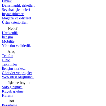
Emlak
Danışmanlık şirketleri
Seyahat işletmeleri
İnşaat şirketleri
Mağaza ve e-ticaret
Ürün kategorileri
Hedef
Üretkenlik
İletişim
Mobilite
Yönetim ve liderlik
Araç
Telefon
CRM
Takvimler
İletişim merkezi
Görevler ve projeler
Web sitesi oluşturucu
İşletme boyutu
Solo girişimci
Küçük işletme
Kurum
Rol
Pazarlama