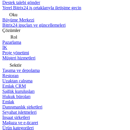
Destek talebi gönder
Yerel Bitrix24 iş ortaklarıyla iletişime geçin
Oku
Büyüme Merkezi
Bitrix24 ipuçları ve güncellemeleri
Çözümler
Rol
Pazarlama
İK
Proje yönetimi
Müşteri hizmetleri
Sektör
Taşıma ve depolama
Restoran
Uzaktan çalışma
Emlak CRM
Sağlık kuruluşları
Hukuk büroları
Emlak
Danışmanlık şirketleri
Seyahat işletmeleri
İnşaat şirketleri
Mağaza ve e-ticaret
Ürün kategorileri