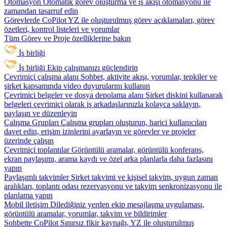
Otomasyon
Otomatik görev oluşturma ve iş akışı otomasyonu ile
zamandan tasarruf edin
Görevlerde CoPilot
YZ ile oluşturulmuş görev açıklamaları, görev
özetleri, kontrol listeleri ve yorumlar
Tüm Görev ve Proje özelliklerine bakın
İş birliği
İş birliği
Ekip çalışmanızı güçlendirin
Çevrimiçi çalışma alanı
Sohbet, aktivite akışı, yorumlar, tepkiler ve
şirket kapsamında video duyurularını kullanın
Çevrimiçi belgeler ve dosya depolama alanı
Şirket diskini kullanarak
belgeleri çevrimiçi olarak iş arkadaşlarınızla kolayca saklayın,
paylaşın ve düzenleyin
Çalışma Grupları
Çalışma grupları oluşturun, harici kullanıcıları
davet edin, erişim izinlerini ayarlayın ve görevler ve projeler
üzerinde çalışın
Çevrimiçi toplantılar
Görüntülü aramalar, görüntülü konferans,
ekran paylaşımı, arama kaydı ve özel arka planlarla daha fazlasını
yapın
Paylaşımlı takvimler
Şirket takvimi ve kişisel takvim, uygun zaman
aralıkları, toplantı odası rezervasyonu ve takvim senkronizasyonu ile
planlama yapın
Mobil iletişim
Dilediğiniz yerden ekip mesajlaşma uygulaması,
görüntülü aramalar, yorumlar, takvim ve bildirimler
Sohbette CoPilot
Sınırsız fikir kaynağı, YZ ile oluşturulmuş