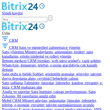
Şi̇mdi̇ kaydol
Ürün
CRM
CRM
Satış ve müşterileri zahmetsizce yönetin
Satış yönetimi
Müşteri adaylarını, anlaşmaları, kişileri, satış
kanallarını, erişim izinlerini ve rolleri yönetin
İletişim merkezi
CRM formları, web sitesi widget'ı, canlı sohbet,
WhatsApp, Instagram, telefon, e-posta aracılığıyla çok kanallı
iletişim
Satış ekibi iş birliği
Sohbet, görüntülü aramalar, görevler, takvim,
dosya depolama alanı, çevrimiçi belgelerle çalışın
Satış sağlama
Tahminler, faturalar, ödemeler, katalog, envanter, e-
imza, CRM mağazası alın
Analiz ve raporlar
Satış hunisini, çalışan performansını, Satış
Zekasını, BI raporlarını analiz edin
Mobil CRM
Müşteri adayları, anlaşmalar, faturalar, ödemeler,
telefon, e-postalar, envanter, takvim parmaklarınızın ucunda
Pazarlama
E-posta kampanyaları, sosyal medya reklamları, SMS,