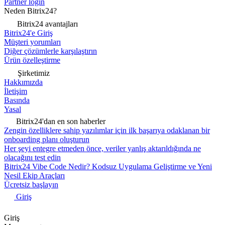
Partner login
Neden Bitrix24?
Bitrix24 avantajları
Bitrix24'e Giriş
Müşteri yorumları
Diğer çözümlerle karşılaştırın
Ürün özelleştirme
Şirketimiz
Hakkımızda
İletişim
Basında
Yasal
Bitrix24'dan en son haberler
Zengin özelliklere sahip yazılımlar için ilk başarıya odaklanan bir
onboarding planı oluşturun
Her şeyi entegre etmeden önce, veriler yanlış aktarıldığında ne
olacağını test edin
Bitrix24 Vibe Code Nedir? Kodsuz Uygulama Geliştirme ve Yeni
Nesil Ekip Araçları
Ücretsiz başlayın
Giriş
Giriş