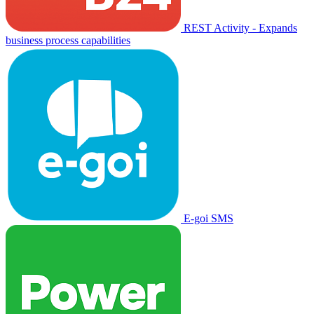
REST Activity - Expands
business process capabilities
E-goi SMS