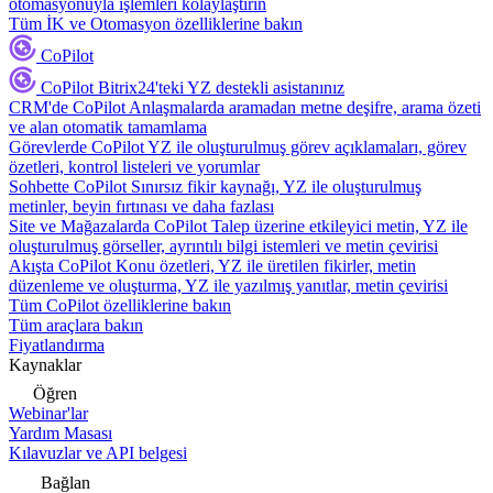
otomasyonuyla işlemleri kolaylaştırın
Tüm İK ve Otomasyon özelliklerine bakın
CoPilot
CoPilot
Bitrix24'teki YZ destekli asistanınız
CRM'de CoPilot
Anlaşmalarda aramadan metne deşifre, arama özeti
ve alan otomatik tamamlama
Görevlerde CoPilot
YZ ile oluşturulmuş görev açıklamaları, görev
özetleri, kontrol listeleri ve yorumlar
Sohbette CoPilot
Sınırsız fikir kaynağı, YZ ile oluşturulmuş
metinler, beyin fırtınası ve daha fazlası
Site ve Mağazalarda CoPilot
Talep üzerine etkileyici metin, YZ ile
oluşturulmuş görseller, ayrıntılı bilgi istemleri ve metin çevirisi
Akışta CoPilot
Konu özetleri, YZ ile üretilen fikirler, metin
düzenleme ve oluşturma, YZ ile yazılmış yanıtlar, metin çevirisi
Tüm CoPilot özelliklerine bakın
Tüm araçlara bakın
Fiyatlandırma
Kaynaklar
Öğren
Webinar'lar
Yardım Masası
Kılavuzlar ve API belgesi
Bağlan