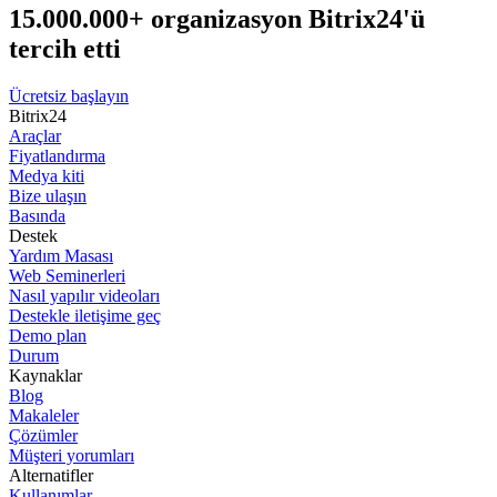
15.000.000+ organizasyon Bitrix24'ü
tercih etti
Ücretsiz başlayın
Bitrix24
Araçlar
Fiyatlandırma
Medya kiti
Bize ulaşın
Basında
Destek
Yardım Masası
Web Seminerleri
Nasıl yapılır videoları
Destekle iletişime geç
Demo plan
Durum
Kaynaklar
Blog
Makaleler
Çözümler
Müşteri yorumları
Alternatifler
Kullanımlar