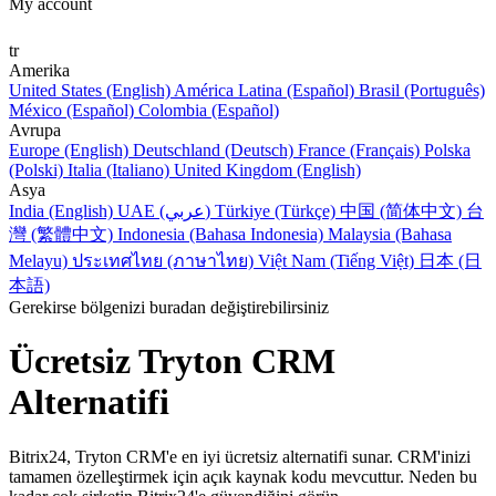
My account
tr
Amerika
United States (English)
América Latina (Español)
Brasil (Português)
México (Español)
Colombia (Español)
Avrupa
Europe (English)
Deutschland (Deutsch)
France (Français)
Polska
(Polski)
Italia (Italiano)
United Kingdom (English)
Asya
India (English)
UAE (عربي)
Türkiye (Türkçe)
中国 (简体中文)
台
灣 (繁體中文)
Indonesia (Bahasa Indonesia)
Malaysia (Bahasa
Melayu)
ประเทศไทย (ภาษาไทย)
Việt Nam (Tiếng Việt)
日本 (日
本語)
Gerekirse bölgenizi buradan değiştirebilirsiniz
Ücretsiz Tryton CRM
Alternatifi
Bitrix24, Tryton CRM'e en iyi ücretsiz alternatifi sunar. CRM'inizi
tamamen özelleştirmek için açık kaynak kodu mevcuttur. Neden bu