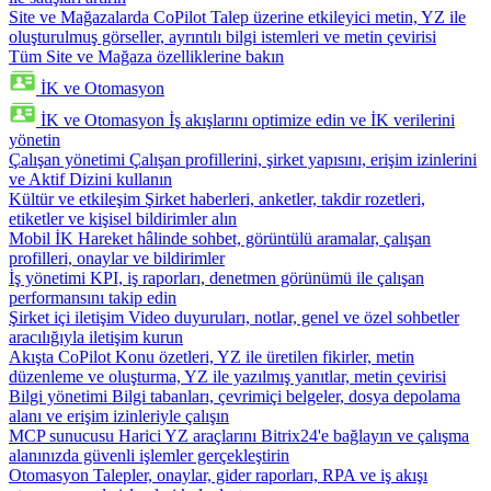
Site ve Mağazalarda CoPilot
Talep üzerine etkileyici metin, YZ ile
oluşturulmuş görseller, ayrıntılı bilgi istemleri ve metin çevirisi
Tüm Site ve Mağaza özelliklerine bakın
İK ve Otomasyon
İK ve Otomasyon
İş akışlarını optimize edin ve İK verilerini
yönetin
Çalışan yönetimi
Çalışan profillerini, şirket yapısını, erişim izinlerini
ve Aktif Dizini kullanın
Kültür ve etkileşim
Şirket haberleri, anketler, takdir rozetleri,
etiketler ve kişisel bildirimler alın
Mobil İK
Hareket hâlinde sohbet, görüntülü aramalar, çalışan
profilleri, onaylar ve bildirimler
İş yönetimi
KPI, iş raporları, denetmen görünümü ile çalışan
performansını takip edin
Şirket içi iletişim
Video duyuruları, notlar, genel ve özel sohbetler
aracılığıyla iletişim kurun
Akışta CoPilot
Konu özetleri, YZ ile üretilen fikirler, metin
düzenleme ve oluşturma, YZ ile yazılmış yanıtlar, metin çevirisi
Bilgi yönetimi
Bilgi tabanları, çevrimiçi belgeler, dosya depolama
alanı ve erişim izinleriyle çalışın
MCP sunucusu
Harici YZ araçlarını Bitrix24'e bağlayın ve çalışma
alanınızda güvenli işlemler gerçekleştirin
Otomasyon
Talepler, onaylar, gider raporları, RPA ve iş akışı