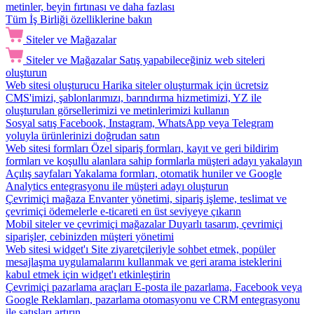
metinler, beyin fırtınası ve daha fazlası
Tüm İş Birliği özelliklerine bakın
Siteler ve Mağazalar
Siteler ve Mağazalar
Satış yapabileceğiniz web siteleri
oluşturun
Web sitesi oluşturucu
Harika siteler oluşturmak için ücretsiz
CMS'imizi, şablonlarımızı, barındırma hizmetimizi, YZ ile
oluşturulan görsellerimizi ve metinlerimizi kullanın
Sosyal satış
Facebook, Instagram, WhatsApp veya Telegram
yoluyla ürünlerinizi doğrudan satın
Web sitesi formları
Özel sipariş formları, kayıt ve geri bildirim
formları ve koşullu alanlara sahip formlarla müşteri adayı yakalayın
Açılış sayfaları
Yakalama formları, otomatik huniler ve Google
Analytics entegrasyonu ile müşteri adayı oluşturun
Çevrimiçi mağaza
Envanter yönetimi, sipariş işleme, teslimat ve
çevrimiçi ödemelerle e-ticareti en üst seviyeye çıkarın
Mobil siteler ve çevrimiçi mağazalar
Duyarlı tasarım, çevrimiçi
siparişler, cebinizden müşteri yönetimi
Web sitesi widget'ı
Site ziyaretçileriyle sohbet etmek, popüler
mesajlaşma uygulamalarını kullanmak ve geri arama isteklerini
kabul etmek için widget'ı etkinleştirin
Çevrimiçi pazarlama araçları
E-posta ile pazarlama, Facebook veya
Google Reklamları, pazarlama otomasyonu ve CRM entegrasyonu
ile satışları artırın