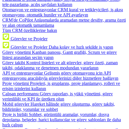
tele-pazarlama, açılış sayfaları kullanın
Otomasyon ve entegrasyonlar
CRM kural ve tetikleyicileri, iş akışı
otomasyonu, otomatik huniler ve API ayarlayın
CRM'de CoPilot
Anlaşmalarda aramadan metne deşifre, arama özeti
ve alan otomatik tamamlama
Tüm CRM özelliklerine bakın
Görevler ve Projeler
Görevler ve Projeler
Daha kolay ve hızlı şekilde iş yapın
Görev yönetimi
Kanban panosu, Gantt grafiği, Scrum ve görev
listesi arasından seçim yapın
Görev takibi
Kontrol listeleri ve alt görevler, görev özeti, zaman
takibi, odaklanma ve denetmen modundan yararlanın
API ve entegrasyonlar
Gelişmiş görev otomasyonu için API
entegrasyonu aracılığıyla görevlerinizi diğer hizmetlere bağlayın
Proje yönetimi
Projeleri, iş gruplarını, proje planlamayı, rolleri ve
erişim izinlerini kullanın
Çalışan performansı
Görev raporları, iş yükü yönetimi, görev
verimliliği ve KPI ile üretken olun
Mobil görevler
Hareket hâlinde görev oluşturma, görev takibi,
bildirimler, yorumlar ve sohbet
Proje iş birliği
Sohbet, görüntülü aramalar, yorumlar, dosya
depolama, belgeler, harici kullanıcılar ve görev şablonları ile daha
hızlı çalışın