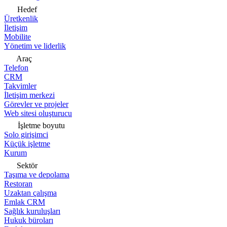
Hedef
Üretkenlik
İletişim
Mobilite
Yönetim ve liderlik
Araç
Telefon
CRM
Takvimler
İletişim merkezi
Görevler ve projeler
Web sitesi oluşturucu
İşletme boyutu
Solo girişimci
Küçük işletme
Kurum
Sektör
Taşıma ve depolama
Restoran
Uzaktan çalışma
Emlak CRM
Sağlık kuruluşları
Hukuk büroları