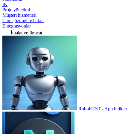
İK
Proje yönetimi
Müşteri hizmetleri
Tüm çözümlere bakın
Entegrasyonlar
İthalat ve İhracat
RoboREST - App builder