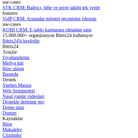
use-cases
STK CRM: Bağışçı, hibe ve proje takibi tek yerde
features
VoIP CRM: Aramalar müşteri geçmişine işlensin
use-cases
KOBİ CRM: E-tablo karmaşası olmadan satış
15.000.000+ organizasyon Bitrix24 kullanıyor
Bitrix24'ü keşfedin
Bitrix24
Araçlar
Fiyatlandırma
Medya kiti
Bize ulaşın
Basında
Destek
Yardım Masası
Web Seminerleri
Nasıl yapılır videoları
Destekle iletişime geç
Demo plan
Durum
Kaynaklar
Blog
Makaleler
Çözümler