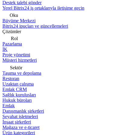
Destek talebi gönder
Yerel Bitrix24 iş ortaklarıyla iletişime geçin
Oku
Büyüme Merkezi
Bitrix24 ipuçları ve güncellemeleri
Çözümler
Rol
Pazarlama
İK
Proje yönetimi
Müşteri hizmetleri
Sektör
Taşıma ve depolama
Restoran
Uzaktan çalışma
Emlak CRM
Sağlık kuruluşları
Hukuk büroları
Emlak
Danışmanlık şirketleri
Seyahat işletmeleri
İnşaat şirketleri
Mağaza ve e-ticaret
Ürün kategorileri