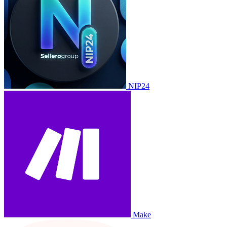
NIP24
Make