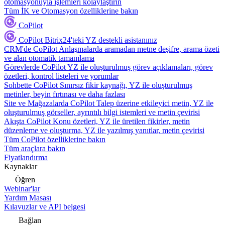
otomasyonuyla işlemleri kolaylaştırın
Tüm İK ve Otomasyon özelliklerine bakın
CoPilot
CoPilot
Bitrix24'teki YZ destekli asistanınız
CRM'de CoPilot
Anlaşmalarda aramadan metne deşifre, arama özeti
ve alan otomatik tamamlama
Görevlerde CoPilot
YZ ile oluşturulmuş görev açıklamaları, görev
özetleri, kontrol listeleri ve yorumlar
Sohbette CoPilot
Sınırsız fikir kaynağı, YZ ile oluşturulmuş
metinler, beyin fırtınası ve daha fazlası
Site ve Mağazalarda CoPilot
Talep üzerine etkileyici metin, YZ ile
oluşturulmuş görseller, ayrıntılı bilgi istemleri ve metin çevirisi
Akışta CoPilot
Konu özetleri, YZ ile üretilen fikirler, metin
düzenleme ve oluşturma, YZ ile yazılmış yanıtlar, metin çevirisi
Tüm CoPilot özelliklerine bakın
Tüm araçlara bakın
Fiyatlandırma
Kaynaklar
Öğren
Webinar'lar
Yardım Masası
Kılavuzlar ve API belgesi
Bağlan