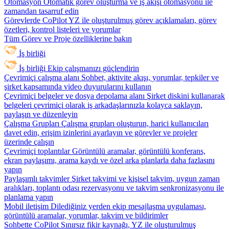
Otomasyon
Otomatik görev oluşturma ve iş akışı otomasyonu ile
zamandan tasarruf edin
Görevlerde CoPilot
YZ ile oluşturulmuş görev açıklamaları, görev
özetleri, kontrol listeleri ve yorumlar
Tüm Görev ve Proje özelliklerine bakın
İş birliği
İş birliği
Ekip çalışmanızı güçlendirin
Çevrimiçi çalışma alanı
Sohbet, aktivite akışı, yorumlar, tepkiler ve
şirket kapsamında video duyurularını kullanın
Çevrimiçi belgeler ve dosya depolama alanı
Şirket diskini kullanarak
belgeleri çevrimiçi olarak iş arkadaşlarınızla kolayca saklayın,
paylaşın ve düzenleyin
Çalışma Grupları
Çalışma grupları oluşturun, harici kullanıcıları
davet edin, erişim izinlerini ayarlayın ve görevler ve projeler
üzerinde çalışın
Çevrimiçi toplantılar
Görüntülü aramalar, görüntülü konferans,
ekran paylaşımı, arama kaydı ve özel arka planlarla daha fazlasını
yapın
Paylaşımlı takvimler
Şirket takvimi ve kişisel takvim, uygun zaman
aralıkları, toplantı odası rezervasyonu ve takvim senkronizasyonu ile
planlama yapın
Mobil iletişim
Dilediğiniz yerden ekip mesajlaşma uygulaması,
görüntülü aramalar, yorumlar, takvim ve bildirimler
Sohbette CoPilot
Sınırsız fikir kaynağı, YZ ile oluşturulmuş