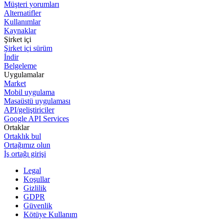
Müşteri yorumları
Alternatifler
Kullanımlar
Kaynaklar
Şirket içi
Şirket içi sürüm
İndir
Belgeleme
Uygulamalar
Market
Mobil uygulama
Masaüstü uygulaması
API/geliştiriciler
Google API Services
Ortaklar
Ortaklık bul
Ortağımız olun
İş ortağı girişi
Legal
Koşullar
Gizlilik
GDPR
Güvenlik
Kötüye Kullanım