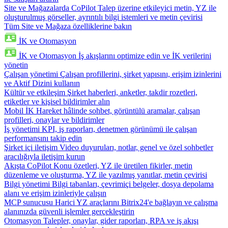
Site ve Mağazalarda CoPilot
Talep üzerine etkileyici metin, YZ ile
oluşturulmuş görseller, ayrıntılı bilgi istemleri ve metin çevirisi
Tüm Site ve Mağaza özelliklerine bakın
İK ve Otomasyon
İK ve Otomasyon
İş akışlarını optimize edin ve İK verilerini
yönetin
Çalışan yönetimi
Çalışan profillerini, şirket yapısını, erişim izinlerini
ve Aktif Dizini kullanın
Kültür ve etkileşim
Şirket haberleri, anketler, takdir rozetleri,
etiketler ve kişisel bildirimler alın
Mobil İK
Hareket hâlinde sohbet, görüntülü aramalar, çalışan
profilleri, onaylar ve bildirimler
İş yönetimi
KPI, iş raporları, denetmen görünümü ile çalışan
performansını takip edin
Şirket içi iletişim
Video duyuruları, notlar, genel ve özel sohbetler
aracılığıyla iletişim kurun
Akışta CoPilot
Konu özetleri, YZ ile üretilen fikirler, metin
düzenleme ve oluşturma, YZ ile yazılmış yanıtlar, metin çevirisi
Bilgi yönetimi
Bilgi tabanları, çevrimiçi belgeler, dosya depolama
alanı ve erişim izinleriyle çalışın
MCP sunucusu
Harici YZ araçlarını Bitrix24'e bağlayın ve çalışma
alanınızda güvenli işlemler gerçekleştirin
Otomasyon
Talepler, onaylar, gider raporları, RPA ve iş akışı