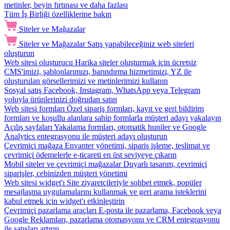
metinler, beyin fırtınası ve daha fazlası
Tüm İş Birliği özelliklerine bakın
Siteler ve Mağazalar
Siteler ve Mağazalar
Satış yapabileceğiniz web siteleri
oluşturun
Web sitesi oluşturucu
Harika siteler oluşturmak için ücretsiz
CMS'imizi, şablonlarımızı, barındırma hizmetimizi, YZ ile
oluşturulan görsellerimizi ve metinlerimizi kullanın
Sosyal satış
Facebook, Instagram, WhatsApp veya Telegram
yoluyla ürünlerinizi doğrudan satın
Web sitesi formları
Özel sipariş formları, kayıt ve geri bildirim
formları ve koşullu alanlara sahip formlarla müşteri adayı yakalayın
Açılış sayfaları
Yakalama formları, otomatik huniler ve Google
Analytics entegrasyonu ile müşteri adayı oluşturun
Çevrimiçi mağaza
Envanter yönetimi, sipariş işleme, teslimat ve
çevrimiçi ödemelerle e-ticareti en üst seviyeye çıkarın
Mobil siteler ve çevrimiçi mağazalar
Duyarlı tasarım, çevrimiçi
siparişler, cebinizden müşteri yönetimi
Web sitesi widget'ı
Site ziyaretçileriyle sohbet etmek, popüler
mesajlaşma uygulamalarını kullanmak ve geri arama isteklerini
kabul etmek için widget'ı etkinleştirin
Çevrimiçi pazarlama araçları
E-posta ile pazarlama, Facebook veya
Google Reklamları, pazarlama otomasyonu ve CRM entegrasyonu
ile satışları artırın