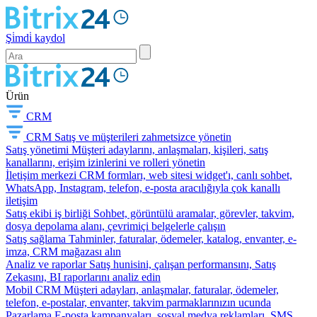
Şi̇mdi̇ kaydol
Ürün
CRM
CRM
Satış ve müşterileri zahmetsizce yönetin
Satış yönetimi
Müşteri adaylarını, anlaşmaları, kişileri, satış
kanallarını, erişim izinlerini ve rolleri yönetin
İletişim merkezi
CRM formları, web sitesi widget'ı, canlı sohbet,
WhatsApp, Instagram, telefon, e-posta aracılığıyla çok kanallı
iletişim
Satış ekibi iş birliği
Sohbet, görüntülü aramalar, görevler, takvim,
dosya depolama alanı, çevrimiçi belgelerle çalışın
Satış sağlama
Tahminler, faturalar, ödemeler, katalog, envanter, e-
imza, CRM mağazası alın
Analiz ve raporlar
Satış hunisini, çalışan performansını, Satış
Zekasını, BI raporlarını analiz edin
Mobil CRM
Müşteri adayları, anlaşmalar, faturalar, ödemeler,
telefon, e-postalar, envanter, takvim parmaklarınızın ucunda
Pazarlama
E-posta kampanyaları, sosyal medya reklamları, SMS,