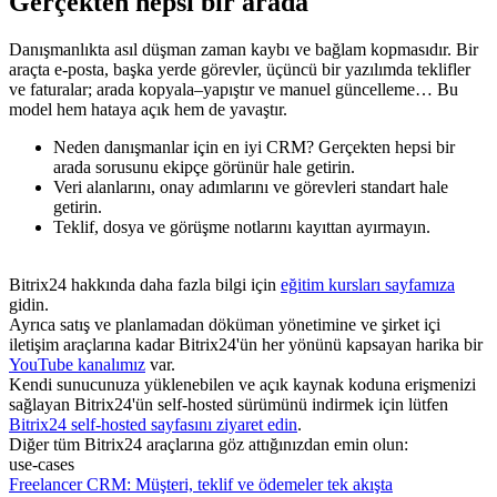
Gerçekten hepsi bir arada
Danışmanlıkta asıl düşman zaman kaybı ve bağlam kopmasıdır. Bir
araçta e‑posta, başka yerde görevler, üçüncü bir yazılımda teklifler
ve faturalar; arada kopyala–yapıştır ve manuel güncelleme… Bu
model hem hataya açık hem de yavaştır.
Neden danışmanlar için en iyi CRM? Gerçekten hepsi bir
arada sorusunu ekipçe görünür hale getirin.
Veri alanlarını, onay adımlarını ve görevleri standart hale
getirin.
Teklif, dosya ve görüşme notlarını kayıttan ayırmayın.
Bitrix24 hakkında daha fazla bilgi için
eğitim kursları sayfamıza
gidin.
Ayrıca satış ve planlamadan döküman yönetimine ve şirket içi
iletişim araçlarına kadar Bitrix24'ün her yönünü kapsayan harika bir
YouTube kanalımız
var.
Kendi sunucunuza yüklenebilen ve açık kaynak koduna erişmenizi
sağlayan Bitrix24'ün self-hosted sürümünü indirmek için lütfen
Bitrix24 self-hosted sayfasını ziyaret edin
.
Diğer tüm Bitrix24 araçlarına göz attığınızdan emin olun:
use-cases
Freelancer CRM: Müşteri, teklif ve ödemeler tek akışta