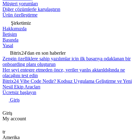
Müşteri yorumları
Diğer çözümlerle karşılaştırın
Ürün özelleştirme
Şirketimiz
Hakkımızda
İletişim
Basında
Yasal
Bitrix24'dan en son haberler
Zengin özelliklere sahip yazılımlar için ilk başarıya odaklanan bir
onboarding planı oluşturun
Her şeyi entegre etmeden önce, veriler yanlış aktarıldığında ne
olacağını test edin
Bitrix24 Vibe Code Nedir? Kodsuz Uygulama Geliştirme ve Yeni
Nesil Ekip Araçları
Ücretsiz başlayın
Giriş
Giriş
My account
tr
Amerika