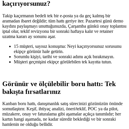
kaçırıyorsunuz?
Takip kaçırmanın bedeli tek bir e‑posta ya da geç kalmış bir
aramadan ibaret değildir; tüm hattı geriye iter. Pazartesi günü demo
kaydını paylaşmayı unuttuğunuzda, Çarşamba günkü onay toplantısı
iptal olur, teklif revizyonu bir sonraki haftaya kalır ve retainer
uzatma kararı ay sonunu aşar.
15 müşteri, sayısız konuşma: Neyi kaçırıyorsunuz sorusunu
ekipçe görünür hale getirin.
Sorumlu kişiyi, tarihi ve sonraki adımı açık bırakmayın.
Müşteri geçmişini ekipçe görülebilen tek kayıtta tutun.
Görünür ve ölçülebilir boru hattı: Tek
bakışta fırsatlarınız
Kanban boru hattı, danışmanlık satış sürecinizi gözünüzün önünde
somutlaştırır. Keşif, ihtiyaç analizi, öneri/teklif, POC ya da pilot,
müzakere, onay ve faturalama gibi aşamalar açıkça tanımlıdır; her
kartın hangi aşamada, ne kadar süredir beklediği ve bir sonraki
hamlenin ne olduğu bellidir.