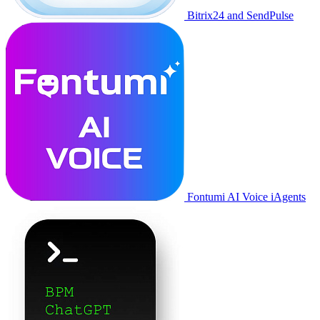
Bitrix24 and SendPulse
Fontumi AI Voice iAgents