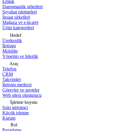
Emlak
Danışmanlık şirketleri
Seyahat işletmeleri
İnşaat şirketleri
Mağaza ve e-ticaret
Ürün kategorileri
Hedef
Üretkenlik
İletişim
Mobilite
Yönetim ve liderlik
Araç
Telefon
CRM
Takvimler
İletişim merkezi
Görevler ve projeler
Web sitesi oluşturucu
İşletme boyutu
Solo girişimci
Küçük işletme
Kurum
Rol
Pazarlama