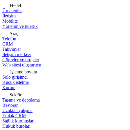
Hedef
Üretkenlik
İletişim
Mobilite
Yönetim ve liderlik
Araç
Telefon
CRM
Takvimler
İletişim merkezi
Görevler ve projeler
Web sitesi oluşturucu
İşletme boyutu
Solo girişimci
Küçük işletme
Kurum
Sektör
Taşıma ve depolama
Restoran
Uzaktan çalışma
Emlak CRM
Sağlık kuruluşları
Hukuk büroları