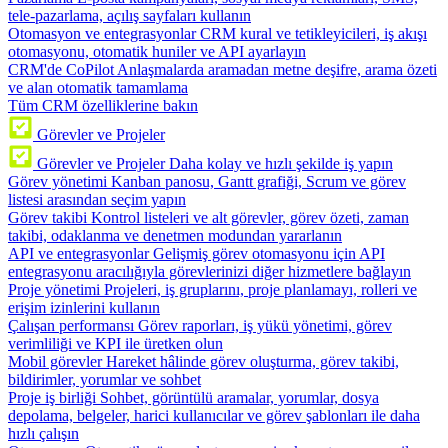
tele-pazarlama, açılış sayfaları kullanın
Otomasyon ve entegrasyonlar
CRM kural ve tetikleyicileri, iş akışı
otomasyonu, otomatik huniler ve API ayarlayın
CRM'de CoPilot
Anlaşmalarda aramadan metne deşifre, arama özeti
ve alan otomatik tamamlama
Tüm CRM özelliklerine bakın
Görevler ve Projeler
Görevler ve Projeler
Daha kolay ve hızlı şekilde iş yapın
Görev yönetimi
Kanban panosu, Gantt grafiği, Scrum ve görev
listesi arasından seçim yapın
Görev takibi
Kontrol listeleri ve alt görevler, görev özeti, zaman
takibi, odaklanma ve denetmen modundan yararlanın
API ve entegrasyonlar
Gelişmiş görev otomasyonu için API
entegrasyonu aracılığıyla görevlerinizi diğer hizmetlere bağlayın
Proje yönetimi
Projeleri, iş gruplarını, proje planlamayı, rolleri ve
erişim izinlerini kullanın
Çalışan performansı
Görev raporları, iş yükü yönetimi, görev
verimliliği ve KPI ile üretken olun
Mobil görevler
Hareket hâlinde görev oluşturma, görev takibi,
bildirimler, yorumlar ve sohbet
Proje iş birliği
Sohbet, görüntülü aramalar, yorumlar, dosya
depolama, belgeler, harici kullanıcılar ve görev şablonları ile daha
hızlı çalışın