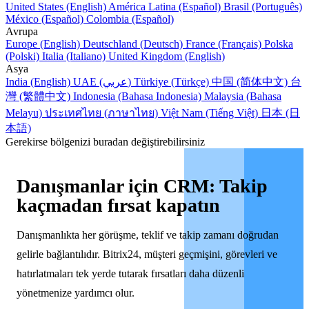
United States (English)
América Latina (Español)
Brasil (Português)
México (Español)
Colombia (Español)
Avrupa
Europe (English)
Deutschland (Deutsch)
France (Français)
Polska
(Polski)
Italia (Italiano)
United Kingdom (English)
Asya
India (English)
UAE (عربي)
Türkiye (Türkçe)
中国 (简体中文)
台
灣 (繁體中文)
Indonesia (Bahasa Indonesia)
Malaysia (Bahasa
Melayu)
ประเทศไทย (ภาษาไทย)
Việt Nam (Tiếng Việt)
日本 (日
本語)
Gerekirse bölgenizi buradan değiştirebilirsiniz
Danışmanlar için CRM: Takip
kaçmadan fırsat kapatın
Danışmanlıkta her görüşme, teklif ve takip zamanı doğrudan
gelirle bağlantılıdır. Bitrix24, müşteri geçmişini, görevleri ve
hatırlatmaları tek yerde tutarak fırsatları daha düzenli
yönetmenize yardımcı olur.