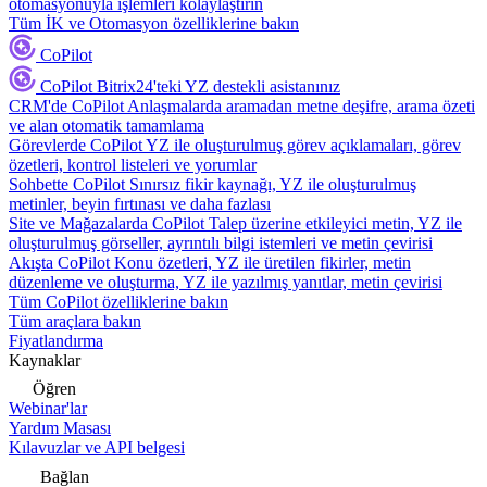
otomasyonuyla işlemleri kolaylaştırın
Tüm İK ve Otomasyon özelliklerine bakın
CoPilot
CoPilot
Bitrix24'teki YZ destekli asistanınız
CRM'de CoPilot
Anlaşmalarda aramadan metne deşifre, arama özeti
ve alan otomatik tamamlama
Görevlerde CoPilot
YZ ile oluşturulmuş görev açıklamaları, görev
özetleri, kontrol listeleri ve yorumlar
Sohbette CoPilot
Sınırsız fikir kaynağı, YZ ile oluşturulmuş
metinler, beyin fırtınası ve daha fazlası
Site ve Mağazalarda CoPilot
Talep üzerine etkileyici metin, YZ ile
oluşturulmuş görseller, ayrıntılı bilgi istemleri ve metin çevirisi
Akışta CoPilot
Konu özetleri, YZ ile üretilen fikirler, metin
düzenleme ve oluşturma, YZ ile yazılmış yanıtlar, metin çevirisi
Tüm CoPilot özelliklerine bakın
Tüm araçlara bakın
Fiyatlandırma
Kaynaklar
Öğren
Webinar'lar
Yardım Masası
Kılavuzlar ve API belgesi
Bağlan