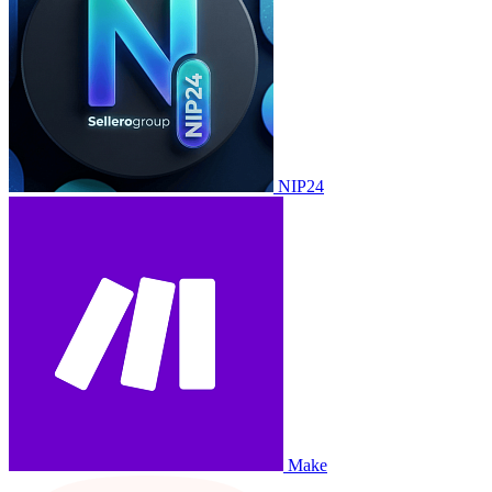
NIP24
Make