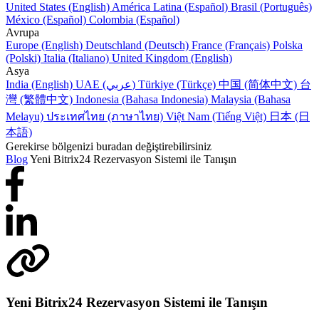
United States (English)
América Latina (Español)
Brasil (Português)
México (Español)
Colombia (Español)
Avrupa
Europe (English)
Deutschland (Deutsch)
France (Français)
Polska
(Polski)
Italia (Italiano)
United Kingdom (English)
Asya
India (English)
UAE (عربي)
Türkiye (Türkçe)
中国 (简体中文)
台
灣 (繁體中文)
Indonesia (Bahasa Indonesia)
Malaysia (Bahasa
Melayu)
ประเทศไทย (ภาษาไทย)
Việt Nam (Tiếng Việt)
日本 (日
本語)
Gerekirse bölgenizi buradan değiştirebilirsiniz
Blog
Yeni Bitrix24 Rezervasyon Sistemi ile Tanışın
Yeni Bitrix24 Rezervasyon Sistemi ile Tanışın