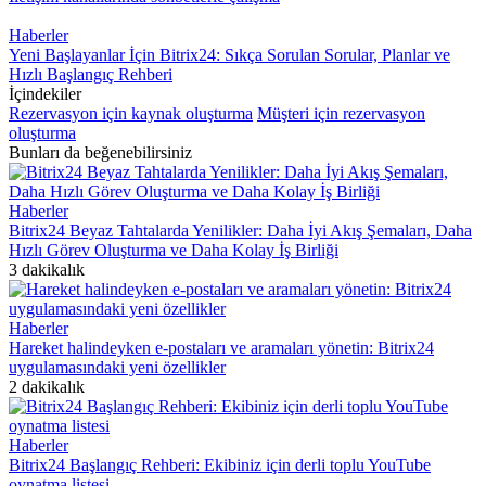
Haberler
Yeni Başlayanlar İçin Bitrix24: Sıkça Sorulan Sorular, Planlar ve
Hızlı Başlangıç Rehberi
İçindekiler
Rezervasyon için kaynak oluşturma
Müşteri için rezervasyon
oluşturma
Bunları da beğenebilirsiniz
Haberler
Bitrix24 Beyaz Tahtalarda Yenilikler: Daha İyi Akış Şemaları, Daha
Hızlı Görev Oluşturma ve Daha Kolay İş Birliği
3 dakikalık
Haberler
Hareket halindeyken e-postaları ve aramaları yönetin: Bitrix24
uygulamasındaki yeni özellikler
2 dakikalık
Haberler
Bitrix24 Başlangıç ​​Rehberi: Ekibiniz için derli toplu YouTube
oynatma listesi