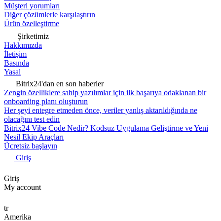
Müşteri yorumları
Diğer çözümlerle karşılaştırın
Ürün özelleştirme
Şirketimiz
Hakkımızda
İletişim
Basında
Yasal
Bitrix24'dan en son haberler
Zengin özelliklere sahip yazılımlar için ilk başarıya odaklanan bir
onboarding planı oluşturun
Her şeyi entegre etmeden önce, veriler yanlış aktarıldığında ne
olacağını test edin
Bitrix24 Vibe Code Nedir? Kodsuz Uygulama Geliştirme ve Yeni
Nesil Ekip Araçları
Ücretsiz başlayın
Giriş
Giriş
My account
tr
Amerika