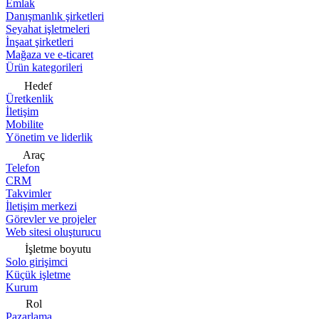
Emlak
Danışmanlık şirketleri
Seyahat işletmeleri
İnşaat şirketleri
Mağaza ve e-ticaret
Ürün kategorileri
Hedef
Üretkenlik
İletişim
Mobilite
Yönetim ve liderlik
Araç
Telefon
CRM
Takvimler
İletişim merkezi
Görevler ve projeler
Web sitesi oluşturucu
İşletme boyutu
Solo girişimci
Küçük işletme
Kurum
Rol
Pazarlama