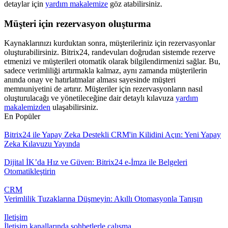
detaylar için
yardım makalemize
göz atabilirsiniz.
Müşteri için rezervasyon oluşturma
Kaynaklarınızı kurduktan sonra, müşterileriniz için rezervasyonlar
oluşturabilirsiniz. Bitrix24, randevuları doğrudan sistemde rezerve
etmenizi ve müşterileri otomatik olarak bilgilendirmenizi sağlar. Bu,
sadece verimliliği artırmakla kalmaz, aynı zamanda müşterilerin
anında onay ve hatırlatmalar alması sayesinde müşteri
memnuniyetini de artırır. Müşteriler için rezervasyonların nasıl
oluşturulacağı ve yönetileceğine dair detaylı kılavuza
yardım
makalemizd
en
ulaşabilirsiniz.
En Popüler
Bitrix24 ile Yapay Zeka Destekli CRM'in Kilidini Açın: Yeni Yapay
Zeka Kılavuzu Yayında
Dijital İK’da Hız ve Güven: Bitrix24 e-İmza ile Belgeleri
Otomatikleştirin
CRM
Verimlilik Tuzaklarına Düşmeyin: Akıllı Otomasyonla Tanışın
Iletişim
İletişim kanallarında sohbetlerle çalışma