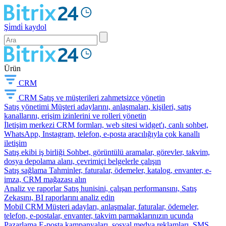
Şi̇mdi̇ kaydol
Ürün
CRM
CRM
Satış ve müşterileri zahmetsizce yönetin
Satış yönetimi
Müşteri adaylarını, anlaşmaları, kişileri, satış
kanallarını, erişim izinlerini ve rolleri yönetin
İletişim merkezi
CRM formları, web sitesi widget'ı, canlı sohbet,
WhatsApp, Instagram, telefon, e-posta aracılığıyla çok kanallı
iletişim
Satış ekibi iş birliği
Sohbet, görüntülü aramalar, görevler, takvim,
dosya depolama alanı, çevrimiçi belgelerle çalışın
Satış sağlama
Tahminler, faturalar, ödemeler, katalog, envanter, e-
imza, CRM mağazası alın
Analiz ve raporlar
Satış hunisini, çalışan performansını, Satış
Zekasını, BI raporlarını analiz edin
Mobil CRM
Müşteri adayları, anlaşmalar, faturalar, ödemeler,
telefon, e-postalar, envanter, takvim parmaklarınızın ucunda
Pazarlama
E-posta kampanyaları, sosyal medya reklamları, SMS,