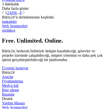
3 dakikalık
Daha fazla göster
1
2
3
4
5
6
...
8
Bitrix24’ü derinlemesine keşfedin
makaleler
Web Seminerleri
sözlükçe
Free. Unlimited. Online.
Bitrix24, herkesin birbiriyle iletişim kurabileceği, görevler ve
projeler üzerinde çalışabileceği, müşteri yönetimi ve daha pek çok
işlemi gerçekleştirebileceği bir platformdur.
Ücretsiz başlayın
Bitrix24
Araçlar
Fiyatlandırma
Medya kiti
Bize ulaşın
Basında
Destek
Yardım Masası
Web Seminerleri