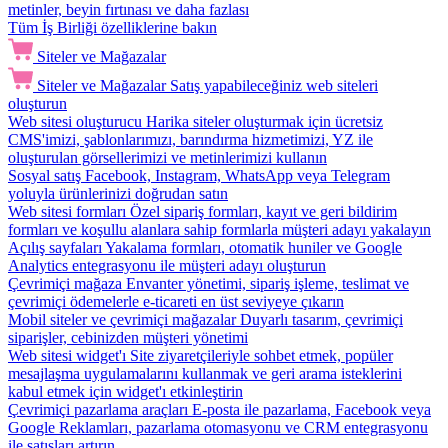
metinler, beyin fırtınası ve daha fazlası
Tüm İş Birliği özelliklerine bakın
Siteler ve Mağazalar
Siteler ve Mağazalar
Satış yapabileceğiniz web siteleri
oluşturun
Web sitesi oluşturucu
Harika siteler oluşturmak için ücretsiz
CMS'imizi, şablonlarımızı, barındırma hizmetimizi, YZ ile
oluşturulan görsellerimizi ve metinlerimizi kullanın
Sosyal satış
Facebook, Instagram, WhatsApp veya Telegram
yoluyla ürünlerinizi doğrudan satın
Web sitesi formları
Özel sipariş formları, kayıt ve geri bildirim
formları ve koşullu alanlara sahip formlarla müşteri adayı yakalayın
Açılış sayfaları
Yakalama formları, otomatik huniler ve Google
Analytics entegrasyonu ile müşteri adayı oluşturun
Çevrimiçi mağaza
Envanter yönetimi, sipariş işleme, teslimat ve
çevrimiçi ödemelerle e-ticareti en üst seviyeye çıkarın
Mobil siteler ve çevrimiçi mağazalar
Duyarlı tasarım, çevrimiçi
siparişler, cebinizden müşteri yönetimi
Web sitesi widget'ı
Site ziyaretçileriyle sohbet etmek, popüler
mesajlaşma uygulamalarını kullanmak ve geri arama isteklerini
kabul etmek için widget'ı etkinleştirin
Çevrimiçi pazarlama araçları
E-posta ile pazarlama, Facebook veya
Google Reklamları, pazarlama otomasyonu ve CRM entegrasyonu
ile satışları artırın