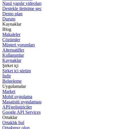
Nasıl yapılır videoları
Destekle iletişime geç
Demo plan
Durum
Kaynaklar
Blog
Makaleler
Çözümler
Müşteri yorumları
Alternatifler
Kullanımlar
Kaynaklar
Şirket içi
Şirket içi sürüm
İndir
Belgeleme
Uygulamalar
Market
Mobil uygulama
Masaüstü uygulaması
API/geliştiriciler
Google API Services
Ortaklar
Ortaklık bul
Ortağımız olun