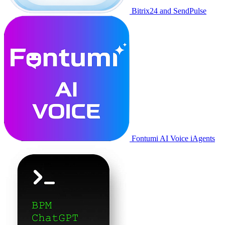
Bitrix24 and SendPulse
Fontumi AI Voice iAgents