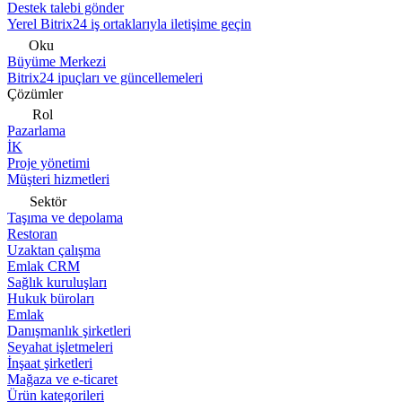
Destek talebi gönder
Yerel Bitrix24 iş ortaklarıyla iletişime geçin
Oku
Büyüme Merkezi
Bitrix24 ipuçları ve güncellemeleri
Çözümler
Rol
Pazarlama
İK
Proje yönetimi
Müşteri hizmetleri
Sektör
Taşıma ve depolama
Restoran
Uzaktan çalışma
Emlak CRM
Sağlık kuruluşları
Hukuk büroları
Emlak
Danışmanlık şirketleri
Seyahat işletmeleri
İnşaat şirketleri
Mağaza ve e-ticaret
Ürün kategorileri