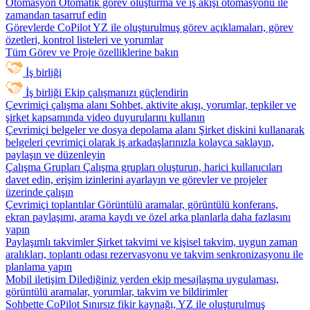
Otomasyon
Otomatik görev oluşturma ve iş akışı otomasyonu ile
zamandan tasarruf edin
Görevlerde CoPilot
YZ ile oluşturulmuş görev açıklamaları, görev
özetleri, kontrol listeleri ve yorumlar
Tüm Görev ve Proje özelliklerine bakın
İş birliği
İş birliği
Ekip çalışmanızı güçlendirin
Çevrimiçi çalışma alanı
Sohbet, aktivite akışı, yorumlar, tepkiler ve
şirket kapsamında video duyurularını kullanın
Çevrimiçi belgeler ve dosya depolama alanı
Şirket diskini kullanarak
belgeleri çevrimiçi olarak iş arkadaşlarınızla kolayca saklayın,
paylaşın ve düzenleyin
Çalışma Grupları
Çalışma grupları oluşturun, harici kullanıcıları
davet edin, erişim izinlerini ayarlayın ve görevler ve projeler
üzerinde çalışın
Çevrimiçi toplantılar
Görüntülü aramalar, görüntülü konferans,
ekran paylaşımı, arama kaydı ve özel arka planlarla daha fazlasını
yapın
Paylaşımlı takvimler
Şirket takvimi ve kişisel takvim, uygun zaman
aralıkları, toplantı odası rezervasyonu ve takvim senkronizasyonu ile
planlama yapın
Mobil iletişim
Dilediğiniz yerden ekip mesajlaşma uygulaması,
görüntülü aramalar, yorumlar, takvim ve bildirimler
Sohbette CoPilot
Sınırsız fikir kaynağı, YZ ile oluşturulmuş