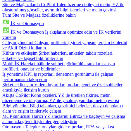
Site ve Mağazalarda CoPilot
Talep üzerine etkileyici metin, YZ ile
oluşturulmuş görseller, ayrıntılı bilgi istemleri ve metin çevirisi
Tüm Site ve Mağaza özelliklerine bakın
İK ve Otomasyon
İK ve Otomasyon
İş akışlarını optimize edin ve İK verilerini
yönetin
Çalışan yönetimi
Çalışan profillerini, şirket yapısını, erişim izinlerini
ve Aktif Dizini kullanın
Kültür ve etkileşim
Şirket haberleri, anketler, takdir rozetleri,
etiketler ve kişisel bildirimler alın
Mobil İK
Hareket hâlinde sohbet, görüntülü aramalar, çalışan
profilleri, onaylar ve bildirimler
İş yönetimi
KPI, iş raporları, denetmen görünümü ile çalışan
performansını takip edin
Şirket içi iletişim
Video duyuruları, notlar, genel ve özel sohbetler
aracılığıyla iletişim kurun
Akışta CoPilot
Konu özetleri, YZ ile üretilen fikirler, metin
düzenleme ve oluşturma, YZ ile yazılmış yanıtlar, metin çevirisi
Bilgi yönetimi
Bilgi tabanları, çevrimiçi belgeler, dosya depolama
alanı ve erişim izinleriyle çalışın
MCP sunucusu
Harici YZ araçlarını Bitrix24'e bağlayın ve çalışma
alanınızda güvenli işlemler gerçekleştirin
Otomasyon
Talepler, onaylar, gider raporları, RPA ve iş akışı