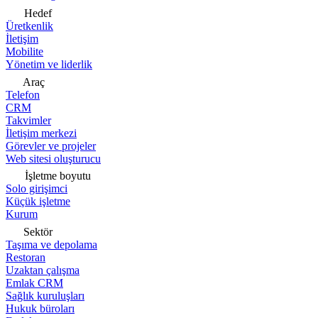
Hedef
Üretkenlik
İletişim
Mobilite
Yönetim ve liderlik
Araç
Telefon
CRM
Takvimler
İletişim merkezi
Görevler ve projeler
Web sitesi oluşturucu
İşletme boyutu
Solo girişimci
Küçük işletme
Kurum
Sektör
Taşıma ve depolama
Restoran
Uzaktan çalışma
Emlak CRM
Sağlık kuruluşları
Hukuk büroları