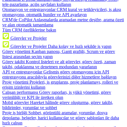
tele-pazarlama, açılış sayfaları kullanın
Otomasyon ve entegrasyonlar
CRM kural ve tetikleyicileri, iş akışı
otomasyonu, otomatik huniler ve API ayarlayın
CRM'de CoPilot
Anlaşmalarda aramadan metne deşifre, arama özeti
ve alan otomatik tamamlama
Tüm CRM özelliklerine bakın
Görevler ve Projeler
Görevler ve Projeler
Daha kolay ve hızlı şekilde iş yapın
Görev yönetimi
Kanban panosu, Gantt grafiği, Scrum ve görev
listesi arasından seçim yapın
Görev takibi
Kontrol listeleri ve alt görevler, görev özeti, zaman
takibi, odaklanma ve denetmen modundan yararlanın
API ve entegrasyonlar
Gelişmiş görev otomasyonu için API
entegrasyonu aracılığıyla görevlerinizi diğer hizmetlere bağlayın
Proje yönetimi
Projeleri, iş gruplarını, proje planlamayı, rolleri ve
erişim izinlerini kullanın
Çalışan performansı
Görev raporları, iş yükü yönetimi, görev
verimliliği ve KPI ile üretken olun
Mobil görevler
Hareket hâlinde görev oluşturma, görev takibi,
bildirimler, yorumlar ve sohbet
Proje iş birliği
Sohbet, görüntülü aramalar, yorumlar, dosya
depolama, belgeler, harici kullanıcılar ve görev şablonları ile daha
hızlı çalışın