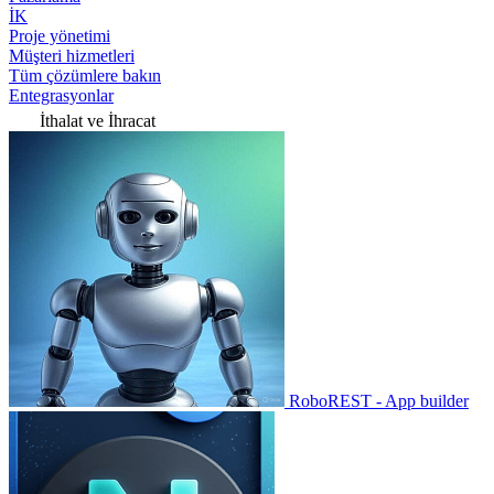
İK
Proje yönetimi
Müşteri hizmetleri
Tüm çözümlere bakın
Entegrasyonlar
İthalat ve İhracat
RoboREST - App builder