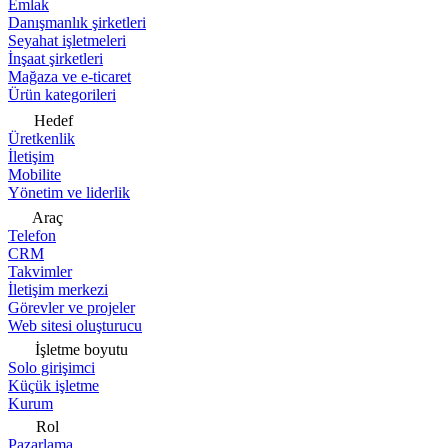
Emlak
Danışmanlık şirketleri
Seyahat işletmeleri
İnşaat şirketleri
Mağaza ve e-ticaret
Ürün kategorileri
Hedef
Üretkenlik
İletişim
Mobilite
Yönetim ve liderlik
Araç
Telefon
CRM
Takvimler
İletişim merkezi
Görevler ve projeler
Web sitesi oluşturucu
İşletme boyutu
Solo girişimci
Küçük işletme
Kurum
Rol
Pazarlama