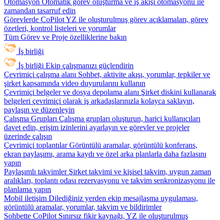
Otomasyon
Otomatik görev oluşturma ve iş akışı otomasyonu ile
zamandan tasarruf edin
Görevlerde CoPilot
YZ ile oluşturulmuş görev açıklamaları, görev
özetleri, kontrol listeleri ve yorumlar
Tüm Görev ve Proje özelliklerine bakın
İş birliği
İş birliği
Ekip çalışmanızı güçlendirin
Çevrimiçi çalışma alanı
Sohbet, aktivite akışı, yorumlar, tepkiler ve
şirket kapsamında video duyurularını kullanın
Çevrimiçi belgeler ve dosya depolama alanı
Şirket diskini kullanarak
belgeleri çevrimiçi olarak iş arkadaşlarınızla kolayca saklayın,
paylaşın ve düzenleyin
Çalışma Grupları
Çalışma grupları oluşturun, harici kullanıcıları
davet edin, erişim izinlerini ayarlayın ve görevler ve projeler
üzerinde çalışın
Çevrimiçi toplantılar
Görüntülü aramalar, görüntülü konferans,
ekran paylaşımı, arama kaydı ve özel arka planlarla daha fazlasını
yapın
Paylaşımlı takvimler
Şirket takvimi ve kişisel takvim, uygun zaman
aralıkları, toplantı odası rezervasyonu ve takvim senkronizasyonu ile
planlama yapın
Mobil iletişim
Dilediğiniz yerden ekip mesajlaşma uygulaması,
görüntülü aramalar, yorumlar, takvim ve bildirimler
Sohbette CoPilot
Sınırsız fikir kaynağı, YZ ile oluşturulmuş