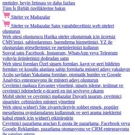
metinler, beyin fırtınası ve daha fazlası
Tüm İş Birliği özelliklerine bakın
Siteler ve Mağazalar
Siteler ve Mağazalar
Satış yapabileceğiniz web siteleri
oluşturun
Web sitesi oluşturucu
Harika siteler oluşturmak için ücretsiz
CMS'imizi, şablonlarımızı, barındırma hizmetimizi, YZ ile
oluşturulan görsellerimizi ve metinlerimizi kullanın
Sosyal satış
Facebook, Instagram, WhatsApp veya Telegram
yoluyla ürünlerinizi doğrudan satın
Web sitesi formları
Özel sipariş formları, kayıt ve geri bildirim
formları ve koşullu alanlara sahip formlarla müşteri adayı yakalayın
Açılış sayfaları
Yakalama formları, otomatik huniler ve Google
Analytics entegrasyonu ile müşteri adayı oluşturun
Çevrimiçi mağaza
Envanter yönetimi, sipariş işleme, teslimat ve
çevrimiçi ödemelerle e-ticareti en üst seviyeye çıkarın
Mobil siteler ve çevrimiçi mağazalar
Duyarlı tasarım, çevrimiçi
siparişler, cebinizden müşteri yönetimi
Web sitesi widget'ı
Site ziyaretçileriyle sohbet etmek, popüler
mesajlaşma uygulamalarını kullanmak ve geri arama isteklerini
kabul etmek için widget'ı etkinleştirin
Çevrimiçi pazarlama araçları
E-posta ile pazarlama, Facebook veya
Google Reklamları, pazarlama otomasyonu ve CRM entegrasyonu
ile satışları artırın