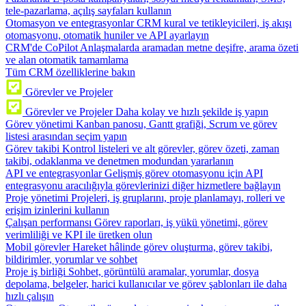
tele-pazarlama, açılış sayfaları kullanın
Otomasyon ve entegrasyonlar
CRM kural ve tetikleyicileri, iş akışı
otomasyonu, otomatik huniler ve API ayarlayın
CRM'de CoPilot
Anlaşmalarda aramadan metne deşifre, arama özeti
ve alan otomatik tamamlama
Tüm CRM özelliklerine bakın
Görevler ve Projeler
Görevler ve Projeler
Daha kolay ve hızlı şekilde iş yapın
Görev yönetimi
Kanban panosu, Gantt grafiği, Scrum ve görev
listesi arasından seçim yapın
Görev takibi
Kontrol listeleri ve alt görevler, görev özeti, zaman
takibi, odaklanma ve denetmen modundan yararlanın
API ve entegrasyonlar
Gelişmiş görev otomasyonu için API
entegrasyonu aracılığıyla görevlerinizi diğer hizmetlere bağlayın
Proje yönetimi
Projeleri, iş gruplarını, proje planlamayı, rolleri ve
erişim izinlerini kullanın
Çalışan performansı
Görev raporları, iş yükü yönetimi, görev
verimliliği ve KPI ile üretken olun
Mobil görevler
Hareket hâlinde görev oluşturma, görev takibi,
bildirimler, yorumlar ve sohbet
Proje iş birliği
Sohbet, görüntülü aramalar, yorumlar, dosya
depolama, belgeler, harici kullanıcılar ve görev şablonları ile daha
hızlı çalışın