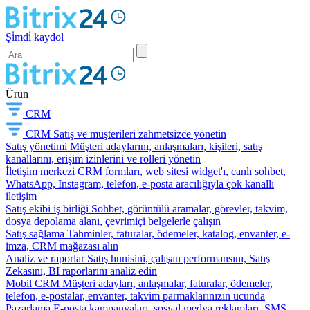
Şi̇mdi̇ kaydol
Ürün
CRM
CRM
Satış ve müşterileri zahmetsizce yönetin
Satış yönetimi
Müşteri adaylarını, anlaşmaları, kişileri, satış
kanallarını, erişim izinlerini ve rolleri yönetin
İletişim merkezi
CRM formları, web sitesi widget'ı, canlı sohbet,
WhatsApp, Instagram, telefon, e-posta aracılığıyla çok kanallı
iletişim
Satış ekibi iş birliği
Sohbet, görüntülü aramalar, görevler, takvim,
dosya depolama alanı, çevrimiçi belgelerle çalışın
Satış sağlama
Tahminler, faturalar, ödemeler, katalog, envanter, e-
imza, CRM mağazası alın
Analiz ve raporlar
Satış hunisini, çalışan performansını, Satış
Zekasını, BI raporlarını analiz edin
Mobil CRM
Müşteri adayları, anlaşmalar, faturalar, ödemeler,
telefon, e-postalar, envanter, takvim parmaklarınızın ucunda
Pazarlama
E-posta kampanyaları, sosyal medya reklamları, SMS,