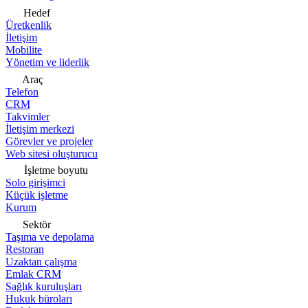
Hedef
Üretkenlik
İletişim
Mobilite
Yönetim ve liderlik
Araç
Telefon
CRM
Takvimler
İletişim merkezi
Görevler ve projeler
Web sitesi oluşturucu
İşletme boyutu
Solo girişimci
Küçük işletme
Kurum
Sektör
Taşıma ve depolama
Restoran
Uzaktan çalışma
Emlak CRM
Sağlık kuruluşları
Hukuk büroları