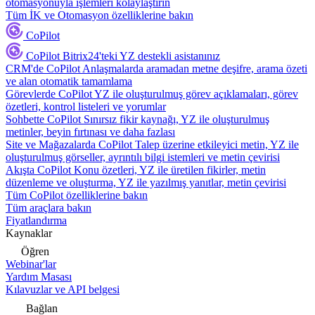
otomasyonuyla işlemleri kolaylaştırın
Tüm İK ve Otomasyon özelliklerine bakın
CoPilot
CoPilot
Bitrix24'teki YZ destekli asistanınız
CRM'de CoPilot
Anlaşmalarda aramadan metne deşifre, arama özeti
ve alan otomatik tamamlama
Görevlerde CoPilot
YZ ile oluşturulmuş görev açıklamaları, görev
özetleri, kontrol listeleri ve yorumlar
Sohbette CoPilot
Sınırsız fikir kaynağı, YZ ile oluşturulmuş
metinler, beyin fırtınası ve daha fazlası
Site ve Mağazalarda CoPilot
Talep üzerine etkileyici metin, YZ ile
oluşturulmuş görseller, ayrıntılı bilgi istemleri ve metin çevirisi
Akışta CoPilot
Konu özetleri, YZ ile üretilen fikirler, metin
düzenleme ve oluşturma, YZ ile yazılmış yanıtlar, metin çevirisi
Tüm CoPilot özelliklerine bakın
Tüm araçlara bakın
Fiyatlandırma
Kaynaklar
Öğren
Webinar'lar
Yardım Masası
Kılavuzlar ve API belgesi
Bağlan