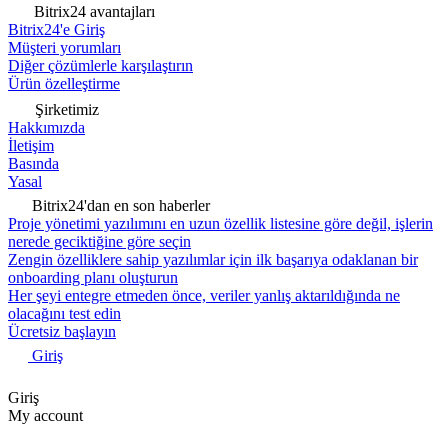
Bitrix24 avantajları
Bitrix24'e Giriş
Müşteri yorumları
Diğer çözümlerle karşılaştırın
Ürün özelleştirme
Şirketimiz
Hakkımızda
İletişim
Basında
Yasal
Bitrix24'dan en son haberler
Proje yönetimi yazılımını en uzun özellik listesine göre değil, işlerin
nerede geciktiğine göre seçin
Zengin özelliklere sahip yazılımlar için ilk başarıya odaklanan bir
onboarding planı oluşturun
Her şeyi entegre etmeden önce, veriler yanlış aktarıldığında ne
olacağını test edin
Ücretsiz başlayın
Giriş
Giriş
My account