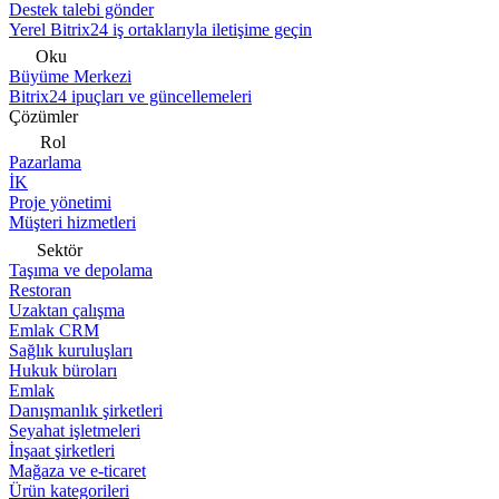
Destek talebi gönder
Yerel Bitrix24 iş ortaklarıyla iletişime geçin
Oku
Büyüme Merkezi
Bitrix24 ipuçları ve güncellemeleri
Çözümler
Rol
Pazarlama
İK
Proje yönetimi
Müşteri hizmetleri
Sektör
Taşıma ve depolama
Restoran
Uzaktan çalışma
Emlak CRM
Sağlık kuruluşları
Hukuk büroları
Emlak
Danışmanlık şirketleri
Seyahat işletmeleri
İnşaat şirketleri
Mağaza ve e-ticaret
Ürün kategorileri