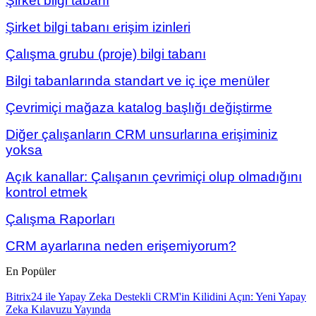
Şirket bilgi tabanı
Şirket bilgi tabanı erişim izinleri
Çalışma grubu (proje) bilgi tabanı
Bilgi tabanlarında standart ve iç içe menüler
Çevrimiçi mağaza katalog başlığı değiştirme
Diğer çalışanların CRM unsurlarına erişiminiz
yoksa
Açık kanallar: Çalışanın çevrimiçi olup olmadığını
kontrol etmek
Çalışma Raporları
CRM ayarlarına neden erişemiyorum?
En Popüler
Bitrix24 ile Yapay Zeka Destekli CRM'in Kilidini Açın: Yeni Yapay
Zeka Kılavuzu Yayında