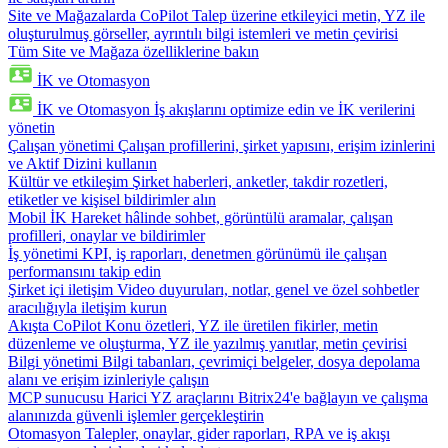
Site ve Mağazalarda CoPilot
Talep üzerine etkileyici metin, YZ ile
oluşturulmuş görseller, ayrıntılı bilgi istemleri ve metin çevirisi
Tüm Site ve Mağaza özelliklerine bakın
İK ve Otomasyon
İK ve Otomasyon
İş akışlarını optimize edin ve İK verilerini
yönetin
Çalışan yönetimi
Çalışan profillerini, şirket yapısını, erişim izinlerini
ve Aktif Dizini kullanın
Kültür ve etkileşim
Şirket haberleri, anketler, takdir rozetleri,
etiketler ve kişisel bildirimler alın
Mobil İK
Hareket hâlinde sohbet, görüntülü aramalar, çalışan
profilleri, onaylar ve bildirimler
İş yönetimi
KPI, iş raporları, denetmen görünümü ile çalışan
performansını takip edin
Şirket içi iletişim
Video duyuruları, notlar, genel ve özel sohbetler
aracılığıyla iletişim kurun
Akışta CoPilot
Konu özetleri, YZ ile üretilen fikirler, metin
düzenleme ve oluşturma, YZ ile yazılmış yanıtlar, metin çevirisi
Bilgi yönetimi
Bilgi tabanları, çevrimiçi belgeler, dosya depolama
alanı ve erişim izinleriyle çalışın
MCP sunucusu
Harici YZ araçlarını Bitrix24'e bağlayın ve çalışma
alanınızda güvenli işlemler gerçekleştirin
Otomasyon
Talepler, onaylar, gider raporları, RPA ve iş akışı