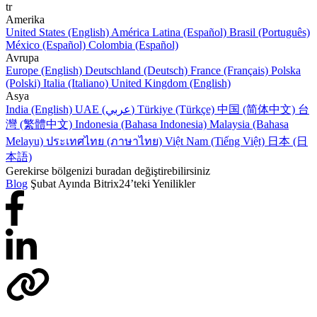
tr
Amerika
United States (English)
América Latina (Español)
Brasil (Português)
México (Español)
Colombia (Español)
Avrupa
Europe (English)
Deutschland (Deutsch)
France (Français)
Polska
(Polski)
Italia (Italiano)
United Kingdom (English)
Asya
India (English)
UAE (عربي)
Türkiye (Türkçe)
中国 (简体中文)
台
灣 (繁體中文)
Indonesia (Bahasa Indonesia)
Malaysia (Bahasa
Melayu)
ประเทศไทย (ภาษาไทย)
Việt Nam (Tiếng Việt)
日本 (日
本語)
Gerekirse bölgenizi buradan değiştirebilirsiniz
Blog
Şubat Ayında Bitrix24’teki Yenilikler