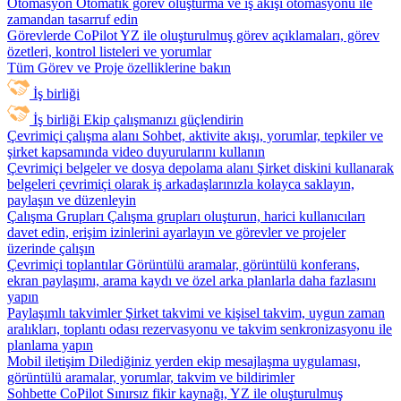
Otomasyon
Otomatik görev oluşturma ve iş akışı otomasyonu ile
zamandan tasarruf edin
Görevlerde CoPilot
YZ ile oluşturulmuş görev açıklamaları, görev
özetleri, kontrol listeleri ve yorumlar
Tüm Görev ve Proje özelliklerine bakın
İş birliği
İş birliği
Ekip çalışmanızı güçlendirin
Çevrimiçi çalışma alanı
Sohbet, aktivite akışı, yorumlar, tepkiler ve
şirket kapsamında video duyurularını kullanın
Çevrimiçi belgeler ve dosya depolama alanı
Şirket diskini kullanarak
belgeleri çevrimiçi olarak iş arkadaşlarınızla kolayca saklayın,
paylaşın ve düzenleyin
Çalışma Grupları
Çalışma grupları oluşturun, harici kullanıcıları
davet edin, erişim izinlerini ayarlayın ve görevler ve projeler
üzerinde çalışın
Çevrimiçi toplantılar
Görüntülü aramalar, görüntülü konferans,
ekran paylaşımı, arama kaydı ve özel arka planlarla daha fazlasını
yapın
Paylaşımlı takvimler
Şirket takvimi ve kişisel takvim, uygun zaman
aralıkları, toplantı odası rezervasyonu ve takvim senkronizasyonu ile
planlama yapın
Mobil iletişim
Dilediğiniz yerden ekip mesajlaşma uygulaması,
görüntülü aramalar, yorumlar, takvim ve bildirimler
Sohbette CoPilot
Sınırsız fikir kaynağı, YZ ile oluşturulmuş