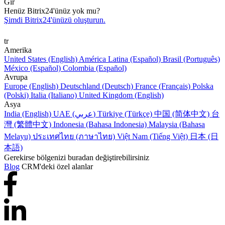
Gir
Henüz Bitrix24'ünüz yok mu?
Şimdi Bitrix24'ünüzü oluşturun.
tr
Amerika
United States (English)
América Latina (Español)
Brasil (Português)
México (Español)
Colombia (Español)
Avrupa
Europe (English)
Deutschland (Deutsch)
France (Français)
Polska
(Polski)
Italia (Italiano)
United Kingdom (English)
Asya
India (English)
UAE (عربي)
Türkiye (Türkçe)
中国 (简体中文)
台
灣 (繁體中文)
Indonesia (Bahasa Indonesia)
Malaysia (Bahasa
Melayu)
ประเทศไทย (ภาษาไทย)
Việt Nam (Tiếng Việt)
日本 (日
本語)
Gerekirse bölgenizi buradan değiştirebilirsiniz
Blog
CRM'deki özel alanlar