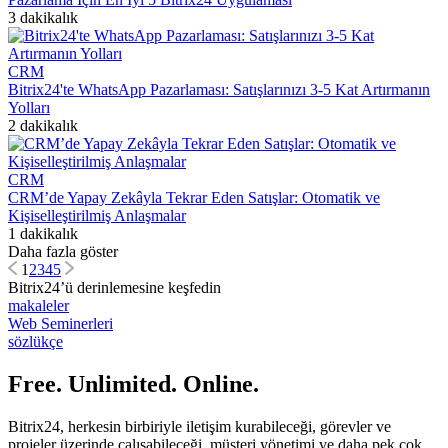
3 dakikalık
CRM
Bitrix24'te WhatsApp Pazarlaması: Satışlarınızı 3-5 Kat Artırmanın
Yolları
2 dakikalık
CRM
CRM’de Yapay Zekâyla Tekrar Eden Satışlar: Otomatik ve
Kişiselleştirilmiş Anlaşmalar
1 dakikalık
Daha fazla göster
1
2
3
4
5
Bitrix24’ü derinlemesine keşfedin
makaleler
Web Seminerleri
sözlükçe
Free. Unlimited. Online.
Bitrix24, herkesin birbiriyle iletişim kurabileceği, görevler ve
projeler üzerinde çalışabileceği, müşteri yönetimi ve daha pek çok