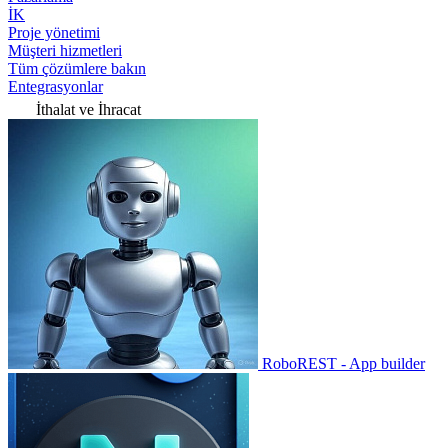
İK
Proje yönetimi
Müşteri hizmetleri
Tüm çözümlere bakın
Entegrasyonlar
İthalat ve İhracat
RoboREST - App builder