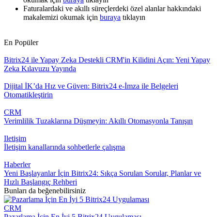
Faturalardaki ve akıllı süreçlerdeki özel alanlar hakkındaki
makalemizi okumak için
buraya
tıklayın
En Popüler
Bitrix24 ile Yapay Zeka Destekli CRM'in Kilidini Açın: Yeni Yapay
Zeka Kılavuzu Yayında
Dijital İK’da Hız ve Güven: Bitrix24 e-İmza ile Belgeleri
Otomatikleştirin
CRM
Verimlilik Tuzaklarına Düşmeyin: Akıllı Otomasyonla Tanışın
Iletişim
İletişim kanallarında sohbetlerle çalışma
Haberler
Yeni Başlayanlar İçin Bitrix24: Sıkça Sorulan Sorular, Planlar ve
Hızlı Başlangıç Rehberi
Bunları da beğenebilirsiniz
CRM
Pazarlama İçin En İyi 5 Bitrix24 Uygulaması