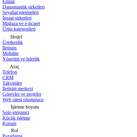
Emlak
Danışmanlık şirketleri
Seyahat işletmeleri
İnşaat şirketleri
Mağaza ve e-ticaret
Ürün kategorileri
Hedef
Üretkenlik
İletişim
Mobilite
Yönetim ve liderlik
Araç
Telefon
CRM
Takvimler
İletişim merkezi
Görevler ve projeler
Web sitesi oluşturucu
İşletme boyutu
Solo girişimci
Küçük işletme
Kurum
Rol
Pazarlama