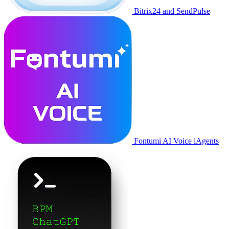
Bitrix24 and SendPulse
Fontumi AI Voice iAgents