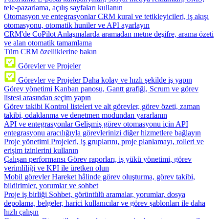
tele-pazarlama, açılış sayfaları kullanın
Otomasyon ve entegrasyonlar
CRM kural ve tetikleyicileri, iş akışı
otomasyonu, otomatik huniler ve API ayarlayın
CRM'de CoPilot
Anlaşmalarda aramadan metne deşifre, arama özeti
ve alan otomatik tamamlama
Tüm CRM özelliklerine bakın
Görevler ve Projeler
Görevler ve Projeler
Daha kolay ve hızlı şekilde iş yapın
Görev yönetimi
Kanban panosu, Gantt grafiği, Scrum ve görev
listesi arasından seçim yapın
Görev takibi
Kontrol listeleri ve alt görevler, görev özeti, zaman
takibi, odaklanma ve denetmen modundan yararlanın
API ve entegrasyonlar
Gelişmiş görev otomasyonu için API
entegrasyonu aracılığıyla görevlerinizi diğer hizmetlere bağlayın
Proje yönetimi
Projeleri, iş gruplarını, proje planlamayı, rolleri ve
erişim izinlerini kullanın
Çalışan performansı
Görev raporları, iş yükü yönetimi, görev
verimliliği ve KPI ile üretken olun
Mobil görevler
Hareket hâlinde görev oluşturma, görev takibi,
bildirimler, yorumlar ve sohbet
Proje iş birliği
Sohbet, görüntülü aramalar, yorumlar, dosya
depolama, belgeler, harici kullanıcılar ve görev şablonları ile daha
hızlı çalışın