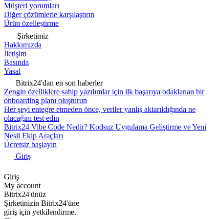
Müşteri yorumları
Diğer çözümlerle karşılaştırın
Ürün özelleştirme
Şirketimiz
Hakkımızda
İletişim
Basında
Yasal
Bitrix24'dan en son haberler
Zengin özelliklere sahip yazılımlar için ilk başarıya odaklanan bir
onboarding planı oluşturun
Her şeyi entegre etmeden önce, veriler yanlış aktarıldığında ne
olacağını test edin
Bitrix24 Vibe Code Nedir? Kodsuz Uygulama Geliştirme ve Yeni
Nesil Ekip Araçları
Ücretsiz başlayın
Giriş
Giriş
My account
Bitrix24'ünüz
Şirketinizin Bitrix24'üne
giriş için yetkilendirme.