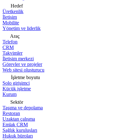
Hedef
Üretkenlik
İletişim
Mobilite
Yönetim ve liderlik
Araç
Telefon
CRM
Takvimler
İletişim merkezi
Görevler ve projeler
Web sitesi oluşturucu
İşletme boyutu
Solo girişimci
Küçük işletme
Kurum
Sektör
Taşıma ve depolama
Restoran
Uzaktan çalışma
Emlak CRM
Sağlık kuruluşları
Hukuk büroları