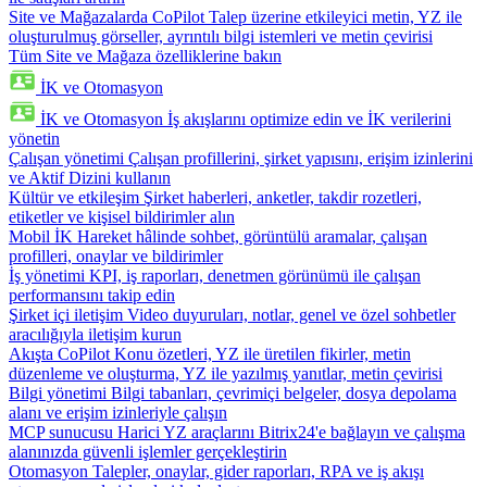
Site ve Mağazalarda CoPilot
Talep üzerine etkileyici metin, YZ ile
oluşturulmuş görseller, ayrıntılı bilgi istemleri ve metin çevirisi
Tüm Site ve Mağaza özelliklerine bakın
İK ve Otomasyon
İK ve Otomasyon
İş akışlarını optimize edin ve İK verilerini
yönetin
Çalışan yönetimi
Çalışan profillerini, şirket yapısını, erişim izinlerini
ve Aktif Dizini kullanın
Kültür ve etkileşim
Şirket haberleri, anketler, takdir rozetleri,
etiketler ve kişisel bildirimler alın
Mobil İK
Hareket hâlinde sohbet, görüntülü aramalar, çalışan
profilleri, onaylar ve bildirimler
İş yönetimi
KPI, iş raporları, denetmen görünümü ile çalışan
performansını takip edin
Şirket içi iletişim
Video duyuruları, notlar, genel ve özel sohbetler
aracılığıyla iletişim kurun
Akışta CoPilot
Konu özetleri, YZ ile üretilen fikirler, metin
düzenleme ve oluşturma, YZ ile yazılmış yanıtlar, metin çevirisi
Bilgi yönetimi
Bilgi tabanları, çevrimiçi belgeler, dosya depolama
alanı ve erişim izinleriyle çalışın
MCP sunucusu
Harici YZ araçlarını Bitrix24'e bağlayın ve çalışma
alanınızda güvenli işlemler gerçekleştirin
Otomasyon
Talepler, onaylar, gider raporları, RPA ve iş akışı