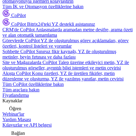
otomasyonuyla işlemleri kolaylaştırın
Tüm İK ve Otomasyon özelliklerine bakın
CoPilot
CoPilot
Bitrix24'teki YZ destekli asistanınız
CRM'de CoPilot
Anlaşmalarda aramadan metne deşifre, arama özeti
ve alan otomatik tamamlama
Görevlerde CoPilot
YZ ile oluşturulmuş görev açıklamaları, görev
özetleri, kontrol listeleri ve yorumlar
Sohbette CoPilot
Sınırsız fikir kaynağı, YZ ile oluşturulmuş
metinler, beyin fırtınası ve daha fazlası
Site ve Mağazalarda CoPilot
Talep üzerine etkileyici metin, YZ ile
oluşturulmuş görseller, ayrıntılı bilgi istemleri ve metin çevirisi
Akışta CoPilot
Konu özetleri, YZ ile üretilen fikirler, metin
düzenleme ve oluşturma, YZ ile yazılmış yanıtlar, metin çevirisi
Tüm CoPilot özelliklerine bakın
Tüm araçlara bakın
Fiyatlandırma
Kaynaklar
Öğren
Webinar'lar
Yardım Masası
Kılavuzlar ve API belgesi
Bağlan