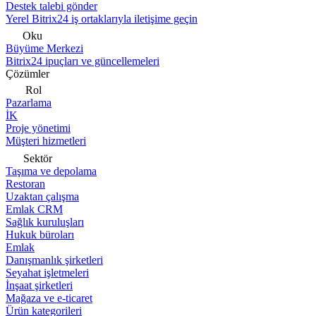
Destek talebi gönder
Yerel Bitrix24 iş ortaklarıyla iletişime geçin
Oku
Büyüme Merkezi
Bitrix24 ipuçları ve güncellemeleri
Çözümler
Rol
Pazarlama
İK
Proje yönetimi
Müşteri hizmetleri
Sektör
Taşıma ve depolama
Restoran
Uzaktan çalışma
Emlak CRM
Sağlık kuruluşları
Hukuk büroları
Emlak
Danışmanlık şirketleri
Seyahat işletmeleri
İnşaat şirketleri
Mağaza ve e-ticaret
Ürün kategorileri