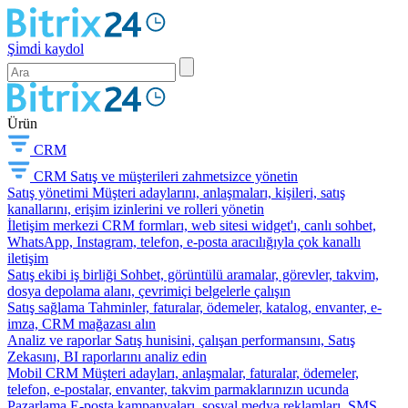
Şi̇mdi̇ kaydol
Ürün
CRM
CRM
Satış ve müşterileri zahmetsizce yönetin
Satış yönetimi
Müşteri adaylarını, anlaşmaları, kişileri, satış
kanallarını, erişim izinlerini ve rolleri yönetin
İletişim merkezi
CRM formları, web sitesi widget'ı, canlı sohbet,
WhatsApp, Instagram, telefon, e-posta aracılığıyla çok kanallı
iletişim
Satış ekibi iş birliği
Sohbet, görüntülü aramalar, görevler, takvim,
dosya depolama alanı, çevrimiçi belgelerle çalışın
Satış sağlama
Tahminler, faturalar, ödemeler, katalog, envanter, e-
imza, CRM mağazası alın
Analiz ve raporlar
Satış hunisini, çalışan performansını, Satış
Zekasını, BI raporlarını analiz edin
Mobil CRM
Müşteri adayları, anlaşmalar, faturalar, ödemeler,
telefon, e-postalar, envanter, takvim parmaklarınızın ucunda
Pazarlama
E-posta kampanyaları, sosyal medya reklamları, SMS,