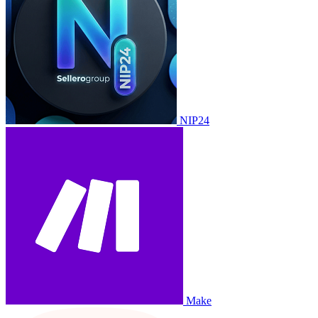
NIP24
Make