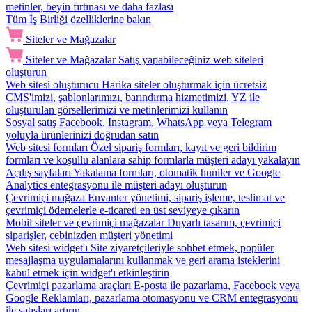
metinler, beyin fırtınası ve daha fazlası
Tüm İş Birliği özelliklerine bakın
Siteler ve Mağazalar
Siteler ve Mağazalar
Satış yapabileceğiniz web siteleri
oluşturun
Web sitesi oluşturucu
Harika siteler oluşturmak için ücretsiz
CMS'imizi, şablonlarımızı, barındırma hizmetimizi, YZ ile
oluşturulan görsellerimizi ve metinlerimizi kullanın
Sosyal satış
Facebook, Instagram, WhatsApp veya Telegram
yoluyla ürünlerinizi doğrudan satın
Web sitesi formları
Özel sipariş formları, kayıt ve geri bildirim
formları ve koşullu alanlara sahip formlarla müşteri adayı yakalayın
Açılış sayfaları
Yakalama formları, otomatik huniler ve Google
Analytics entegrasyonu ile müşteri adayı oluşturun
Çevrimiçi mağaza
Envanter yönetimi, sipariş işleme, teslimat ve
çevrimiçi ödemelerle e-ticareti en üst seviyeye çıkarın
Mobil siteler ve çevrimiçi mağazalar
Duyarlı tasarım, çevrimiçi
siparişler, cebinizden müşteri yönetimi
Web sitesi widget'ı
Site ziyaretçileriyle sohbet etmek, popüler
mesajlaşma uygulamalarını kullanmak ve geri arama isteklerini
kabul etmek için widget'ı etkinleştirin
Çevrimiçi pazarlama araçları
E-posta ile pazarlama, Facebook veya
Google Reklamları, pazarlama otomasyonu ve CRM entegrasyonu
ile satışları artırın