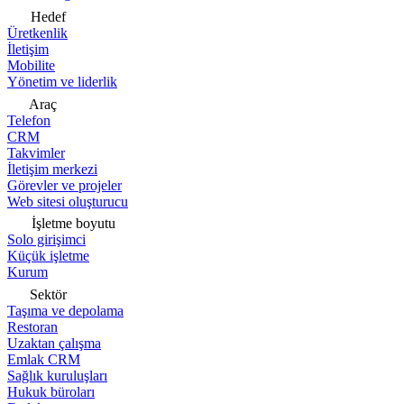
Hedef
Üretkenlik
İletişim
Mobilite
Yönetim ve liderlik
Araç
Telefon
CRM
Takvimler
İletişim merkezi
Görevler ve projeler
Web sitesi oluşturucu
İşletme boyutu
Solo girişimci
Küçük işletme
Kurum
Sektör
Taşıma ve depolama
Restoran
Uzaktan çalışma
Emlak CRM
Sağlık kuruluşları
Hukuk büroları