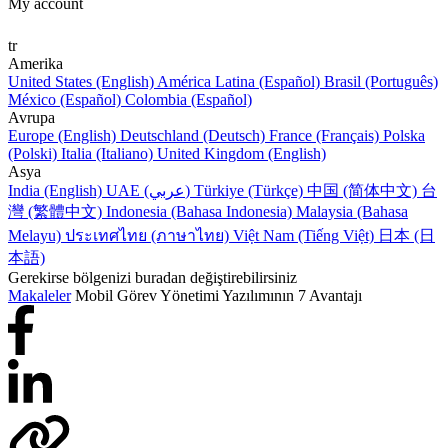
My account
tr
Amerika
United States (English)
América Latina (Español)
Brasil (Português)
México (Español)
Colombia (Español)
Avrupa
Europe (English)
Deutschland (Deutsch)
France (Français)
Polska
(Polski)
Italia (Italiano)
United Kingdom (English)
Asya
India (English)
UAE (عربي)
Türkiye (Türkçe)
中国 (简体中文)
台
灣 (繁體中文)
Indonesia (Bahasa Indonesia)
Malaysia (Bahasa
Melayu)
ประเทศไทย (ภาษาไทย)
Việt Nam (Tiếng Việt)
日本 (日
本語)
Gerekirse bölgenizi buradan değiştirebilirsiniz
Makaleler
Mobil Görev Yönetimi Yazılımının 7 Avantajı