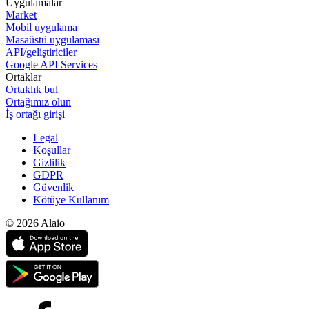
Uygulamalar
Market
Mobil uygulama
Masaüstü uygulaması
API/geliştiriciler
Google API Services
Ortaklar
Ortaklık bul
Ortağımız olun
İş ortağı girişi
Legal
Koşullar
Gizlilik
GDPR
Güvenlik
Kötüye Kullanım
© 2026 Alaio