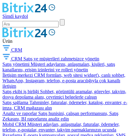
Şi̇mdi̇ kaydol
Ürün
CRM
CRM
Satış ve müşterileri zahmetsizce yönetin
Satış yönetimi
Müşteri adaylarını, anlaşmaları, kişileri, satış
kanallarını, erişim izinlerini ve rolleri yönetin
İletişim merkezi
CRM formları, web sitesi widget'ı, canlı sohbet,
WhatsApp, Instagram, telefon, e-posta aracılığıyla çok kanallı
iletişim
Satış ekibi iş birliği
Sohbet, görüntülü aramalar, görevler, takvim,
dosya depolama alanı, çevrimiçi belgelerle çalışın
Satış sağlama
Tahminler, faturalar, ödemeler, katalog, envanter, e-
imza, CRM mağazası alın
Analiz ve raporlar
Satış hunisini, çalışan performansını, Satış
Zekasını, BI raporlarını analiz edin
Mobil CRM
Müşteri adayları, anlaşmalar, faturalar, ödemeler,
telefon, e-postalar, envanter, takvim parmaklarınızın ucunda
Pazarlama
E-posta kampanyaları, sosyal medya reklamları, SMS,