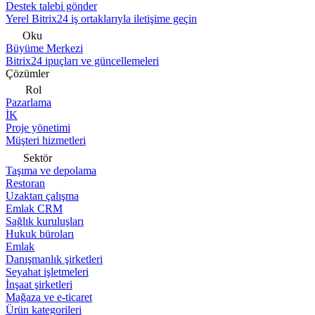
Destek talebi gönder
Yerel Bitrix24 iş ortaklarıyla iletişime geçin
Oku
Büyüme Merkezi
Bitrix24 ipuçları ve güncellemeleri
Çözümler
Rol
Pazarlama
İK
Proje yönetimi
Müşteri hizmetleri
Sektör
Taşıma ve depolama
Restoran
Uzaktan çalışma
Emlak CRM
Sağlık kuruluşları
Hukuk büroları
Emlak
Danışmanlık şirketleri
Seyahat işletmeleri
İnşaat şirketleri
Mağaza ve e-ticaret
Ürün kategorileri