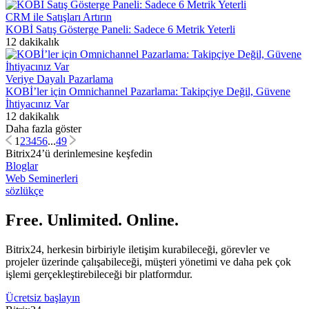
CRM ile Satışları Artırın
KOBİ Satış Gösterge Paneli: Sadece 6 Metrik Yeterli
12 dakikalık
Veriye Dayalı Pazarlama
KOBİ’ler için Omnichannel Pazarlama: Takipçiye Değil, Güvene
İhtiyacınız Var
12 dakikalık
Daha fazla göster
1
2
3
4
5
6
...
49
Bitrix24’ü derinlemesine keşfedin
Bloglar
Web Seminerleri
sözlükçe
Free. Unlimited. Online.
Bitrix24, herkesin birbiriyle iletişim kurabileceği, görevler ve
projeler üzerinde çalışabileceği, müşteri yönetimi ve daha pek çok
işlemi gerçekleştirebileceği bir platformdur.
Ücretsiz başlayın