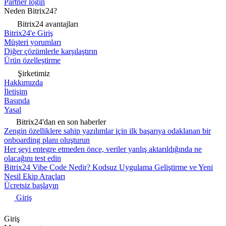
Partner login
Neden Bitrix24?
Bitrix24 avantajları
Bitrix24'e Giriş
Müşteri yorumları
Diğer çözümlerle karşılaştırın
Ürün özelleştirme
Şirketimiz
Hakkımızda
İletişim
Basında
Yasal
Bitrix24'dan en son haberler
Zengin özelliklere sahip yazılımlar için ilk başarıya odaklanan bir
onboarding planı oluşturun
Her şeyi entegre etmeden önce, veriler yanlış aktarıldığında ne
olacağını test edin
Bitrix24 Vibe Code Nedir? Kodsuz Uygulama Geliştirme ve Yeni
Nesil Ekip Araçları
Ücretsiz başlayın
Giriş
Giriş