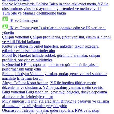
Site ve Mağazalarda CoPilot
Talep üzerine etkileyici metin, YZ ile
oluşturulmuş görseller, ayrıntılı bilgi istemleri ve metin çevirisi
Tüm Site ve Mağaza özelliklerine bakın
İK ve Otomasyon
İK ve Otomasyon
İş akışlarını optimize edin ve İK verilerini
yönetin
Çalışan yönetimi
Çalışan profillerini, şirket yapısını, erişim izinlerini
ve Aktif Dizini kullanın
Kültür ve etkileşim
Şirket haberleri, anketler, takdir rozetleri,
etiketler ve kişisel bildirimler alın
Mobil İK
Hareket hâlinde sohbet, görüntülü aramalar, çalışan
profilleri, onaylar ve bildirimler
İş yönetimi
KPI, iş raporları, denetmen görünümü ile çalışan
performansını takip edin
Şirket içi iletişim
Video duyuruları, notlar, genel ve özel sohbetler
aracılığıyla iletişim kurun
Akışta CoPilot
Konu özetleri, YZ ile üretilen fikirler, metin
düzenleme ve oluşturma, YZ ile yazılmış yanıtlar, metin çevirisi
Bilgi yönetimi
Bilgi tabanları, çevrimiçi belgeler, dosya depolama
alanı ve erişim izinleriyle çalışın
MCP sunucusu
Harici YZ araçlarını Bitrix24'e bağlayın ve çalışma
alanınızda güvenli işlemler gerçekleştirin
Otomasyon
Talepler, onaylar, gider raporları, RPA ve iş akışı