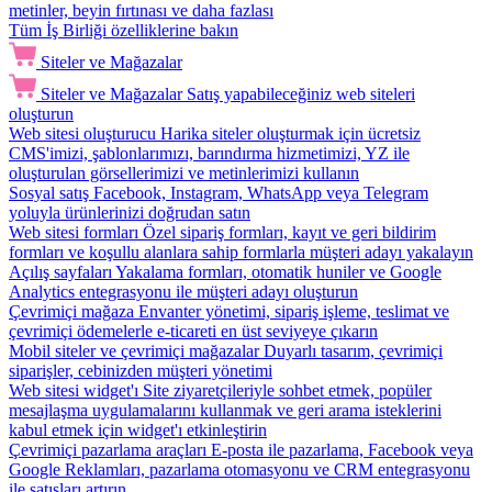
metinler, beyin fırtınası ve daha fazlası
Tüm İş Birliği özelliklerine bakın
Siteler ve Mağazalar
Siteler ve Mağazalar
Satış yapabileceğiniz web siteleri
oluşturun
Web sitesi oluşturucu
Harika siteler oluşturmak için ücretsiz
CMS'imizi, şablonlarımızı, barındırma hizmetimizi, YZ ile
oluşturulan görsellerimizi ve metinlerimizi kullanın
Sosyal satış
Facebook, Instagram, WhatsApp veya Telegram
yoluyla ürünlerinizi doğrudan satın
Web sitesi formları
Özel sipariş formları, kayıt ve geri bildirim
formları ve koşullu alanlara sahip formlarla müşteri adayı yakalayın
Açılış sayfaları
Yakalama formları, otomatik huniler ve Google
Analytics entegrasyonu ile müşteri adayı oluşturun
Çevrimiçi mağaza
Envanter yönetimi, sipariş işleme, teslimat ve
çevrimiçi ödemelerle e-ticareti en üst seviyeye çıkarın
Mobil siteler ve çevrimiçi mağazalar
Duyarlı tasarım, çevrimiçi
siparişler, cebinizden müşteri yönetimi
Web sitesi widget'ı
Site ziyaretçileriyle sohbet etmek, popüler
mesajlaşma uygulamalarını kullanmak ve geri arama isteklerini
kabul etmek için widget'ı etkinleştirin
Çevrimiçi pazarlama araçları
E-posta ile pazarlama, Facebook veya
Google Reklamları, pazarlama otomasyonu ve CRM entegrasyonu
ile satışları artırın