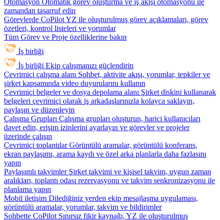
Otomasyon
Otomatik görev oluşturma ve iş akışı otomasyonu ile
zamandan tasarruf edin
Görevlerde CoPilot
YZ ile oluşturulmuş görev açıklamaları, görev
özetleri, kontrol listeleri ve yorumlar
Tüm Görev ve Proje özelliklerine bakın
İş birliği
İş birliği
Ekip çalışmanızı güçlendirin
Çevrimiçi çalışma alanı
Sohbet, aktivite akışı, yorumlar, tepkiler ve
şirket kapsamında video duyurularını kullanın
Çevrimiçi belgeler ve dosya depolama alanı
Şirket diskini kullanarak
belgeleri çevrimiçi olarak iş arkadaşlarınızla kolayca saklayın,
paylaşın ve düzenleyin
Çalışma Grupları
Çalışma grupları oluşturun, harici kullanıcıları
davet edin, erişim izinlerini ayarlayın ve görevler ve projeler
üzerinde çalışın
Çevrimiçi toplantılar
Görüntülü aramalar, görüntülü konferans,
ekran paylaşımı, arama kaydı ve özel arka planlarla daha fazlasını
yapın
Paylaşımlı takvimler
Şirket takvimi ve kişisel takvim, uygun zaman
aralıkları, toplantı odası rezervasyonu ve takvim senkronizasyonu ile
planlama yapın
Mobil iletişim
Dilediğiniz yerden ekip mesajlaşma uygulaması,
görüntülü aramalar, yorumlar, takvim ve bildirimler
Sohbette CoPilot
Sınırsız fikir kaynağı, YZ ile oluşturulmuş