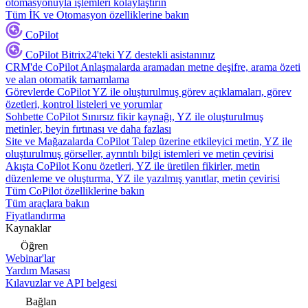
otomasyonuyla işlemleri kolaylaştırın
Tüm İK ve Otomasyon özelliklerine bakın
CoPilot
CoPilot
Bitrix24'teki YZ destekli asistanınız
CRM'de CoPilot
Anlaşmalarda aramadan metne deşifre, arama özeti
ve alan otomatik tamamlama
Görevlerde CoPilot
YZ ile oluşturulmuş görev açıklamaları, görev
özetleri, kontrol listeleri ve yorumlar
Sohbette CoPilot
Sınırsız fikir kaynağı, YZ ile oluşturulmuş
metinler, beyin fırtınası ve daha fazlası
Site ve Mağazalarda CoPilot
Talep üzerine etkileyici metin, YZ ile
oluşturulmuş görseller, ayrıntılı bilgi istemleri ve metin çevirisi
Akışta CoPilot
Konu özetleri, YZ ile üretilen fikirler, metin
düzenleme ve oluşturma, YZ ile yazılmış yanıtlar, metin çevirisi
Tüm CoPilot özelliklerine bakın
Tüm araçlara bakın
Fiyatlandırma
Kaynaklar
Öğren
Webinar'lar
Yardım Masası
Kılavuzlar ve API belgesi
Bağlan