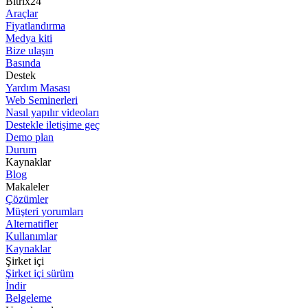
Bitrix24
Araçlar
Fiyatlandırma
Medya kiti
Bize ulaşın
Basında
Destek
Yardım Masası
Web Seminerleri
Nasıl yapılır videoları
Destekle iletişime geç
Demo plan
Durum
Kaynaklar
Blog
Makaleler
Çözümler
Müşteri yorumları
Alternatifler
Kullanımlar
Kaynaklar
Şirket içi
Şirket içi sürüm
İndir
Belgeleme