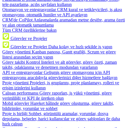
tele-pazarlama, açılış sayfaları kullanın
Otomasyon ve entegrasyonlar
CRM kural ve tetikleyicileri, iş akışı
otomasyonu, otomatik huniler ve API ayarlayın
CRM'de CoPilot
Anlaşmalarda aramadan metne deşifre, arama özeti
ve alan otomatik tamamlama
Tüm CRM özelliklerine bakın
Görevler ve Projeler
Görevler ve Projeler
Daha kolay ve hızlı şekilde iş yapın
Görev yönetimi
Kanban panosu, Gantt grafiği, Scrum ve görev
listesi arasından seçim yapın
Görev takibi
Kontrol listeleri ve alt görevler, görev özeti, zaman
takibi, odaklanma ve denetmen modundan yararlanın
API ve entegrasyonlar
Gelişmiş görev otomasyonu için API
entegrasyonu aracılığıyla görevlerinizi diğer hizmetlere bağlayın
Proje yönetimi
Projeleri, iş gruplarını, proje planlamayı, rolleri ve
erişim izinlerini kullanın
Çalışan performansı
Görev raporları, iş yükü yönetimi, görev
verimliliği ve KPI ile üretken olun
Mobil görevler
Hareket hâlinde görev oluşturma, görev takibi,
bildirimler, yorumlar ve sohbet
Proje iş birliği
Sohbet, görüntülü aramalar, yorumlar, dosya
depolama, belgeler, harici kullanıcılar ve görev şablonları ile daha
hızlı çalışın