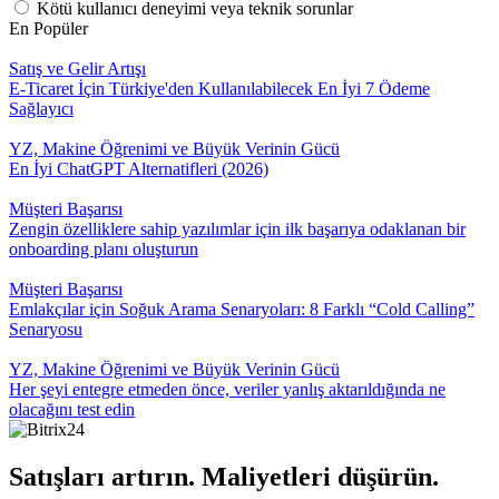
Kötü kullanıcı deneyimi veya teknik sorunlar
En Popüler
Satış ve Gelir Artışı
E-Ticaret İçin Türkiye'den Kullanılabilecek En İyi 7 Ödeme
Sağlayıcı
YZ, Makine Öğrenimi ve Büyük Verinin Gücü
En İyi ChatGPT Alternatifleri (2026)
Müşteri Başarısı
Zengin özelliklere sahip yazılımlar için ilk başarıya odaklanan bir
onboarding planı oluşturun
Müşteri Başarısı
Emlakçılar için Soğuk Arama Senaryoları: 8 Farklı “Cold Calling”
Senaryosu
YZ, Makine Öğrenimi ve Büyük Verinin Gücü
Her şeyi entegre etmeden önce, veriler yanlış aktarıldığında ne
olacağını test edin
Satışları artırın. Maliyetleri düşürün.