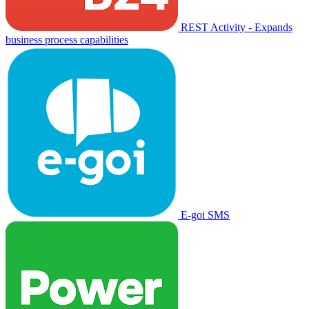
REST Activity - Expands
business process capabilities
E-goi SMS