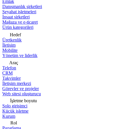
Emlak
Danışmanlık şirketleri
Seyahat işletmeleri
İnşaat şirketleri
Mağaza ve e-ticaret
Ürün kategorileri
Hedef
Üretkenlik
İletişim
Mobilite
Yönetim ve liderlik
Araç
Telefon
CRM
Takvimler
İletişim merkezi
Görevler ve projeler
Web sitesi oluşturucu
İşletme boyutu
Solo girişimci
Küçük işletme
Kurum
Rol
Pazarlama