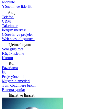
Mobilite
Yönetim ve liderlik
Araç
Telefon
CRM
Takvimler
İletişim merkezi
Görevler ve projeler
Web sitesi oluşturucu
İşletme boyutu
Solo girişimci
Küçük işletme
Kurum
Rol
Pazarlama
İK
Proje yönetimi
Müşteri hizmetleri
Tüm çözümlere bakın
Entegrasyonlar
İthalat ve İhracat