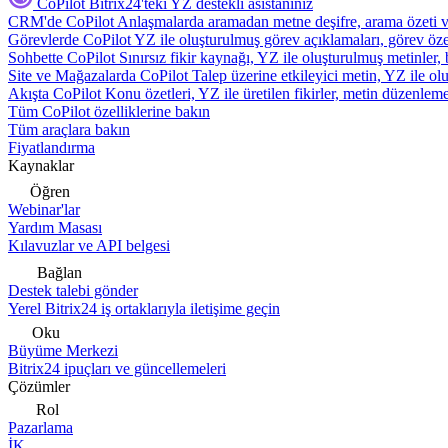
CoPilot
Bitrix24'teki YZ destekli asistanınız
CRM'de CoPilot
Anlaşmalarda aramadan metne deşifre, arama özeti 
Görevlerde CoPilot
YZ ile oluşturulmuş görev açıklamaları, görev özetl
Sohbette CoPilot
Sınırsız fikir kaynağı, YZ ile oluşturulmuş metinler, 
Site ve Mağazalarda CoPilot
Talep üzerine etkileyici metin, YZ ile oluş
Akışta CoPilot
Konu özetleri, YZ ile üretilen fikirler, metin düzenleme
Tüm CoPilot özelliklerine bakın
Tüm araçlara bakın
Fiyatlandırma
Kaynaklar
Öğren
Webinar'lar
Yardım Masası
Kılavuzlar ve API belgesi
Bağlan
Destek talebi gönder
Yerel Bitrix24 iş ortaklarıyla iletişime geçin
Oku
Büyüme Merkezi
Bitrix24 ipuçları ve güncellemeleri
Çözümler
Rol
Pazarlama
İK