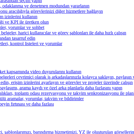
 arasından seçim yapın
kibi, odaklanma ve denetmen modundan yararlanın
u aracılığıyla görevlerinizi diğer hizmetlere bağlayın
im izinlerini kullanın
iği ve KPI ile üretken olun
mler, yorumlar ve sohbet
lgeler, harici kullanıcılar ve görev şablonları ile daha hızlı çalışın
andan tasarruf edin
eri, kontrol listeleri ve yorumlar
şirket kapsamında video duyurularını kullanın
belgeleri çevrimiçi olarak iş arkadaşlarınızla kolayca saklayın, paylaşın
 edin, erişim izinlerini ayarlayın ve görevler ve projeler üzerinde çalışın
aylaşımı, arama kaydı ve özel arka planlarla daha fazlasını yapın
alıkları, toplantı odası rezervasyonu ve takvim senkronizasyonu ile pla
lü aramalar, yorumlar, takvim ve bildirimler
beyin fırtınası ve daha fazlası
i, şablonlarımızı, barındırma hizmetimizi, YZ ile oluşturulan görsellerim