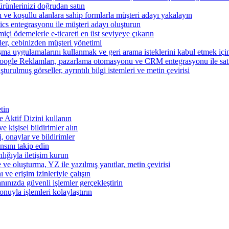
ünlerinizi doğrudan satın
rı ve koşullu alanlara sahip formlarla müşteri adayı yakalayın
cs entegrasyonu ile müşteri adayı oluşturun
miçi ödemelerle e-ticareti en üst seviyeye çıkarın
şler, cebinizden müşteri yönetimi
şma uygulamalarını kullanmak ve geri arama isteklerini kabul etmek için 
ogle Reklamları, pazarlama otomasyonu ve CRM entegrasyonu ile satışl
turulmuş görseller, ayrıntılı bilgi istemleri ve metin çevirisi
tin
 ve Aktif Dizini kullanın
ve kişisel bildirimler alın
i, onaylar ve bildirimler
nsını takip edin
ılığıyla iletişim kurun
 ve oluşturma, YZ ile yazılmış yanıtlar, metin çevirisi
 ve erişim izinleriyle çalışın
nınızda güvenli işlemler gerçekleştirin
onuyla işlemleri kolaylaştırın