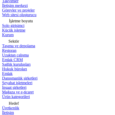
Takvimler
İletişim merkezi
Görevler ve projeler
Web sitesi oluşturucu
İşletme boyutu
Solo girişimci
Küçük işletme
Kurum
Sektör
Taşıma ve depolama
Restoran
Uzaktan çalışma
Emlak CRM
Sağlık kuruluşları
Hukuk büroları
Emlak
Danışmanlık şirketleri
Seyahat işletmeleri
İnşaat şirketleri
Mağaza ve e-ticaret
Ürün kategorileri
Hedef
Üretkenlik
İletişim