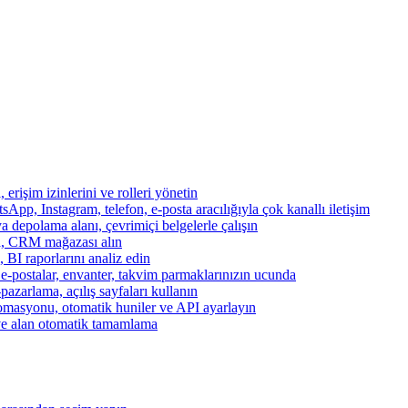
, erişim izinlerini ve rolleri yönetin
App, Instagram, telefon, e-posta aracılığıyla çok kanallı iletişim
a depolama alanı, çevrimiçi belgelerle çalışın
za, CRM mağazası alın
, BI raporlarını analiz edin
, e-postalar, envanter, takvim parmaklarınızın ucunda
azarlama, açılış sayfaları kullanın
otomasyonu, otomatik huniler ve API ayarlayın
ve alan otomatik tamamlama