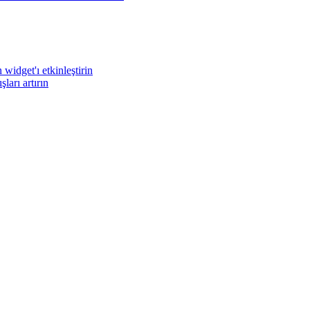
widget'ı etkinleştirin
arı artırın