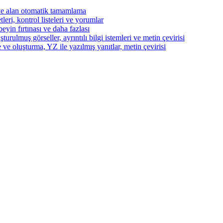
ve alan otomatik tamamlama
eri, kontrol listeleri ve yorumlar
beyin fırtınası ve daha fazlası
turulmuş görseller, ayrıntılı bilgi istemleri ve metin çevirisi
 ve oluşturma, YZ ile yazılmış yanıtlar, metin çevirisi