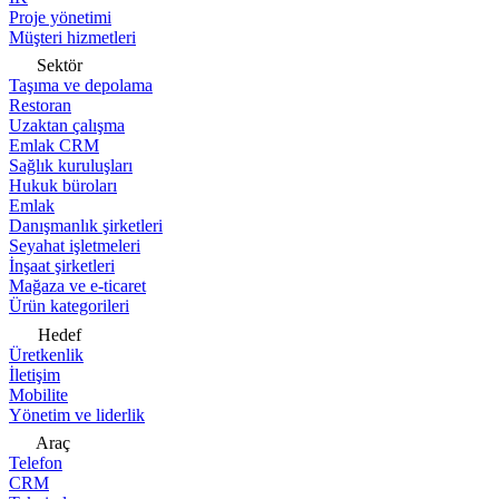
Proje yönetimi
Müşteri hizmetleri
Sektör
Taşıma ve depolama
Restoran
Uzaktan çalışma
Emlak CRM
Sağlık kuruluşları
Hukuk büroları
Emlak
Danışmanlık şirketleri
Seyahat işletmeleri
İnşaat şirketleri
Mağaza ve e-ticaret
Ürün kategorileri
Hedef
Üretkenlik
İletişim
Mobilite
Yönetim ve liderlik
Araç
Telefon
CRM