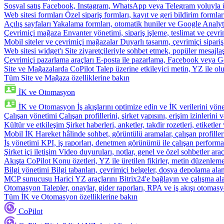
Sosyal satış
Facebook, Instagram, WhatsApp veya Telegram yoluyla ür
Web sitesi formları
Özel sipariş formları, kayıt ve geri bildirim formla
Açılış sayfaları
Yakalama formları, otomatik huniler ve Google Analyti
Çevrimiçi mağaza
Envanter yönetimi, sipariş işleme, teslimat ve çevri
Mobil siteler ve çevrimiçi mağazalar
Duyarlı tasarım, çevrimiçi sipari
Web sitesi widget'ı
Site ziyaretçileriyle sohbet etmek, popüler mesajla
Çevrimiçi pazarlama araçları
E-posta ile pazarlama, Facebook veya Go
Site ve Mağazalarda CoPilot
Talep üzerine etkileyici metin, YZ ile oluş
Tüm Site ve Mağaza özelliklerine bakın
İK ve Otomasyon
İK ve Otomasyon
İş akışlarını optimize edin ve İK verilerini yöne
Çalışan yönetimi
Çalışan profillerini, şirket yapısını, erişim izinlerini
Kültür ve etkileşim
Şirket haberleri, anketler, takdir rozetleri, etiketler 
Mobil İK
Hareket hâlinde sohbet, görüntülü aramalar, çalışan profiller
İş yönetimi
KPI, iş raporları, denetmen görünümü ile çalışan performa
Şirket içi iletişim
Video duyuruları, notlar, genel ve özel sohbetler arac
Akışta CoPilot
Konu özetleri, YZ ile üretilen fikirler, metin düzenleme
Bilgi yönetimi
Bilgi tabanları, çevrimiçi belgeler, dosya depolama alanı
MCP sunucusu
Harici YZ araçlarını Bitrix24'e bağlayın ve çalışma ala
Otomasyon
Talepler, onaylar, gider raporları, RPA ve iş akışı otomasy
Tüm İK ve Otomasyon özelliklerine bakın
CoPilot