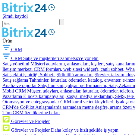
Şi̇mdi̇ kaydol
Ürün
CRM
CRM
Satış ve müşterileri zahmetsizce yönetin
Satış yönetimi
Müşteri adaylarını, anlaşmaları, kişileri, satış kanallarını
İletişim merkezi
CRM formları, web sitesi widget'ı, canlı sohbet, Whats
Satış ekibi iş birliği
Sohbet, görüntülü aramalar, görevler, takvim, dosy
Satış sağlama
Tahminler, faturalar, ödemeler, katalog, envanter, e-im
Analiz ve raporlar
Satış hunisini, çalışan performansını, Satış Zekasını
Mobil CRM
Müşteri adayları, anlaşmalar, faturalar, ödemeler, telefon
Pazarlama
E-posta kampanyaları, sosyal medya reklamları, SMS, tele-p
Otomasyon ve entegrasyonlar
CRM kural ve tetikleyicileri, iş akışı 
CRM'de CoPilot
Anlaşmalarda aramadan metne deşifre, arama özeti 
Tüm CRM özelliklerine bakın
Görevler ve Projeler
Görevler ve Projeler
Daha kolay ve hızlı şekilde iş yapın