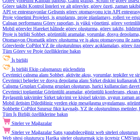
Görev yönetimi
Kanban panosu, Gantt grafiği, Scrum ve görev listesi
Görev takibi
Kontrol listeleri ve alt görevler, görev özeti, zaman ta
API ve entegrasyonlar
Gelişmiş görev otomasyonu için API entegrasyon
Proje yönetimi
Projeleri, iş gruplarını, proje planlamayı, rolleri ve eriş
Çalışan performansı
Görev raporları, iş yükü yönetimi, görev verimlil
Mobil görevler
Hareket hâlinde görev oluşturma, görev takibi, bildiri
Proje iş birliği
Sohbet, görüntülü aramalar, yorumlar, dosya depolama, be
Otomasyon
Otomatik görev oluşturma ve iş akışı otomasyonu ile zam
Görevlerde CoPilot
YZ ile oluşturulmuş görev açıklamaları, görev özetl
Tüm Görev ve Proje özelliklerine bakın
İş birliği
İş birliği
Ekip çalışmanızı güçlendirin
Çevrimiçi çalışma alanı
Sohbet, aktivite akışı, yorumlar, tepkiler ve 
Çevrimiçi belgeler ve dosya depolama alanı
Şirket diskini kullanarak 
Çalışma Grupları
Çalışma grupları oluşturun, harici kullanıcıları davet
Çevrimiçi toplantılar
Görüntülü aramalar, görüntülü konferans, ekran p
Paylaşımlı takvimler
Şirket takvimi ve kişisel takvim, uygun zaman ar
Mobil iletişim
Dilediğiniz yerden ekip mesajlaşma uygulaması, görüntü
Sohbette CoPilot
Sınırsız fikir kaynağı, YZ ile oluşturulmuş metinler, 
Tüm İş Birliği özelliklerine bakın
Siteler ve Mağazalar
Siteler ve Mağazalar
Satış yapabileceğiniz web siteleri oluşturun
Web sitesi oluşturucu
Harika siteler oluşturmak için ücretsiz CMS'imiz