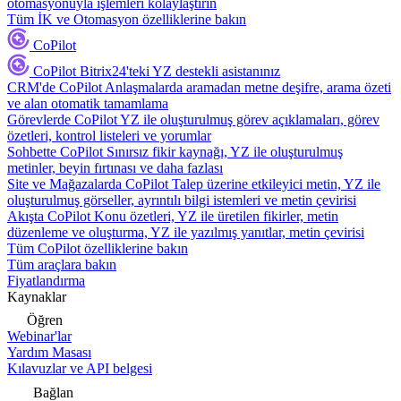
otomasyonuyla işlemleri kolaylaştırın
Tüm İK ve Otomasyon özelliklerine bakın
CoPilot
CoPilot
Bitrix24'teki YZ destekli asistanınız
CRM'de CoPilot
Anlaşmalarda aramadan metne deşifre, arama özeti
ve alan otomatik tamamlama
Görevlerde CoPilot
YZ ile oluşturulmuş görev açıklamaları, görev
özetleri, kontrol listeleri ve yorumlar
Sohbette CoPilot
Sınırsız fikir kaynağı, YZ ile oluşturulmuş
metinler, beyin fırtınası ve daha fazlası
Site ve Mağazalarda CoPilot
Talep üzerine etkileyici metin, YZ ile
oluşturulmuş görseller, ayrıntılı bilgi istemleri ve metin çevirisi
Akışta CoPilot
Konu özetleri, YZ ile üretilen fikirler, metin
düzenleme ve oluşturma, YZ ile yazılmış yanıtlar, metin çevirisi
Tüm CoPilot özelliklerine bakın
Tüm araçlara bakın
Fiyatlandırma
Kaynaklar
Öğren
Webinar'lar
Yardım Masası
Kılavuzlar ve API belgesi
Bağlan