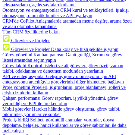
tele-pazarlama, açılış sayfaları kullanın
Otomasyon ve entegrasyonlar
CRM kural ve tetikleyicileri, iş akışı
otomasyonu, otomatik huniler ve API ayarlayın
CRM'de CoPilot
Anlaşmalarda aramadan metne deşifre, arama özeti
ve alan otomatik tamamlama
Tüm CRM özelliklerine bakın
Görevler ve Projeler
Görevler ve Projeler
Daha kolay ve hızlı şekilde iş yapın
Görev yönetimi
Kanban panosu, Gantt grafiği, Scrum ve görev
listesi arasından seçim yapın
Görev takibi
Kontrol listeleri ve alt görevler, görev özeti, zaman
takibi, odaklanma ve denetmen modundan yararlanın
API ve entegrasyonlar
Gelişmiş görev otomasyonu için API
entegrasyonu aracılığıyla görevlerinizi diğer hizmetlere bağlayın
Proje yönetimi
Projeleri, iş gruplarını, proje planlamayı, rolleri ve
erişim izinlerini kullanın
Çalışan performansı
Görev raporları, iş yükü yönetimi, görev
verimliliği ve KPI ile üretken olun
Mobil görevler
Hareket hâlinde görev oluşturma, görev takibi,
bildirimler, yorumlar ve sohbet
Proje iş birliği
Sohbet, görüntülü aramalar, yorumlar, dosya
depolama, belgeler, harici kullanıcılar ve görev şablonları ile daha
hızlı çalışın