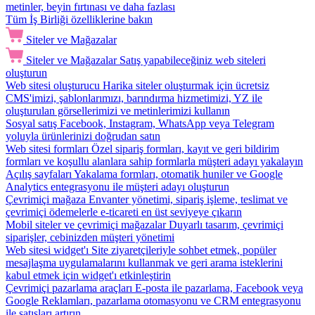
metinler, beyin fırtınası ve daha fazlası
Tüm İş Birliği özelliklerine bakın
Siteler ve Mağazalar
Siteler ve Mağazalar
Satış yapabileceğiniz web siteleri
oluşturun
Web sitesi oluşturucu
Harika siteler oluşturmak için ücretsiz
CMS'imizi, şablonlarımızı, barındırma hizmetimizi, YZ ile
oluşturulan görsellerimizi ve metinlerimizi kullanın
Sosyal satış
Facebook, Instagram, WhatsApp veya Telegram
yoluyla ürünlerinizi doğrudan satın
Web sitesi formları
Özel sipariş formları, kayıt ve geri bildirim
formları ve koşullu alanlara sahip formlarla müşteri adayı yakalayın
Açılış sayfaları
Yakalama formları, otomatik huniler ve Google
Analytics entegrasyonu ile müşteri adayı oluşturun
Çevrimiçi mağaza
Envanter yönetimi, sipariş işleme, teslimat ve
çevrimiçi ödemelerle e-ticareti en üst seviyeye çıkarın
Mobil siteler ve çevrimiçi mağazalar
Duyarlı tasarım, çevrimiçi
siparişler, cebinizden müşteri yönetimi
Web sitesi widget'ı
Site ziyaretçileriyle sohbet etmek, popüler
mesajlaşma uygulamalarını kullanmak ve geri arama isteklerini
kabul etmek için widget'ı etkinleştirin
Çevrimiçi pazarlama araçları
E-posta ile pazarlama, Facebook veya
Google Reklamları, pazarlama otomasyonu ve CRM entegrasyonu
ile satışları artırın