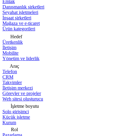
Emlak
Danışmanlık şirketleri
Seyahat işletmeleri
İnşaat şirketleri
Mağaza ve e-ticaret
Ürün kategorileri
Hedef
Üretkenlik
İletişim
Mobilite
Yönetim ve liderlik
Araç
Telefon
CRM
Takvimler
İletişim merkezi
Görevler ve projeler
Web sitesi oluşturucu
İşletme boyutu
Solo girişimci
Küçük işletme
Kurum
Rol
Pazarlama