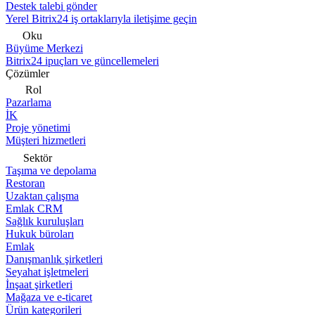
Destek talebi gönder
Yerel Bitrix24 iş ortaklarıyla iletişime geçin
Oku
Büyüme Merkezi
Bitrix24 ipuçları ve güncellemeleri
Çözümler
Rol
Pazarlama
İK
Proje yönetimi
Müşteri hizmetleri
Sektör
Taşıma ve depolama
Restoran
Uzaktan çalışma
Emlak CRM
Sağlık kuruluşları
Hukuk büroları
Emlak
Danışmanlık şirketleri
Seyahat işletmeleri
İnşaat şirketleri
Mağaza ve e-ticaret
Ürün kategorileri