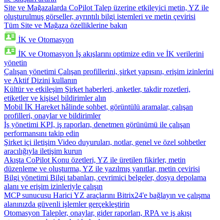
Site ve Mağazalarda CoPilot
Talep üzerine etkileyici metin, YZ ile
oluşturulmuş görseller, ayrıntılı bilgi istemleri ve metin çevirisi
Tüm Site ve Mağaza özelliklerine bakın
İK ve Otomasyon
İK ve Otomasyon
İş akışlarını optimize edin ve İK verilerini
yönetin
Çalışan yönetimi
Çalışan profillerini, şirket yapısını, erişim izinlerini
ve Aktif Dizini kullanın
Kültür ve etkileşim
Şirket haberleri, anketler, takdir rozetleri,
etiketler ve kişisel bildirimler alın
Mobil İK
Hareket hâlinde sohbet, görüntülü aramalar, çalışan
profilleri, onaylar ve bildirimler
İş yönetimi
KPI, iş raporları, denetmen görünümü ile çalışan
performansını takip edin
Şirket içi iletişim
Video duyuruları, notlar, genel ve özel sohbetler
aracılığıyla iletişim kurun
Akışta CoPilot
Konu özetleri, YZ ile üretilen fikirler, metin
düzenleme ve oluşturma, YZ ile yazılmış yanıtlar, metin çevirisi
Bilgi yönetimi
Bilgi tabanları, çevrimiçi belgeler, dosya depolama
alanı ve erişim izinleriyle çalışın
MCP sunucusu
Harici YZ araçlarını Bitrix24'e bağlayın ve çalışma
alanınızda güvenli işlemler gerçekleştirin
Otomasyon
Talepler, onaylar, gider raporları, RPA ve iş akışı