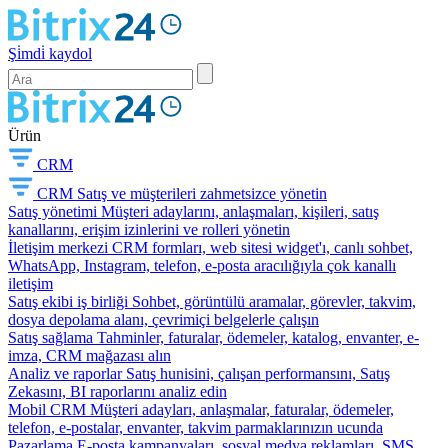
Şi̇mdi̇ kaydol
Ürün
CRM
CRM
Satış ve müşterileri zahmetsizce yönetin
Satış yönetimi
Müşteri adaylarını, anlaşmaları, kişileri, satış
kanallarını, erişim izinlerini ve rolleri yönetin
İletişim merkezi
CRM formları, web sitesi widget'ı, canlı sohbet,
WhatsApp, Instagram, telefon, e-posta aracılığıyla çok kanallı
iletişim
Satış ekibi iş birliği
Sohbet, görüntülü aramalar, görevler, takvim,
dosya depolama alanı, çevrimiçi belgelerle çalışın
Satış sağlama
Tahminler, faturalar, ödemeler, katalog, envanter, e-
imza, CRM mağazası alın
Analiz ve raporlar
Satış hunisini, çalışan performansını, Satış
Zekasını, BI raporlarını analiz edin
Mobil CRM
Müşteri adayları, anlaşmalar, faturalar, ödemeler,
telefon, e-postalar, envanter, takvim parmaklarınızın ucunda
Pazarlama
E-posta kampanyaları, sosyal medya reklamları, SMS,