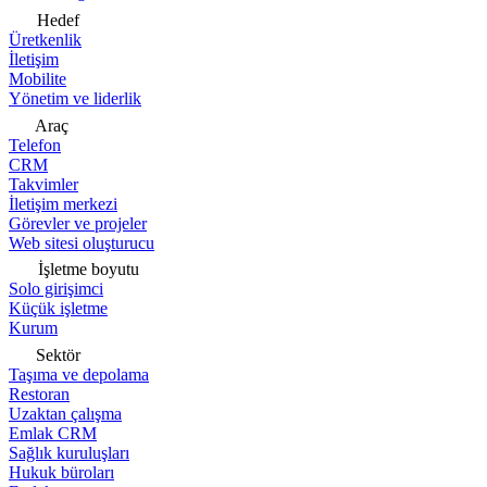
Hedef
Üretkenlik
İletişim
Mobilite
Yönetim ve liderlik
Araç
Telefon
CRM
Takvimler
İletişim merkezi
Görevler ve projeler
Web sitesi oluşturucu
İşletme boyutu
Solo girişimci
Küçük işletme
Kurum
Sektör
Taşıma ve depolama
Restoran
Uzaktan çalışma
Emlak CRM
Sağlık kuruluşları
Hukuk büroları