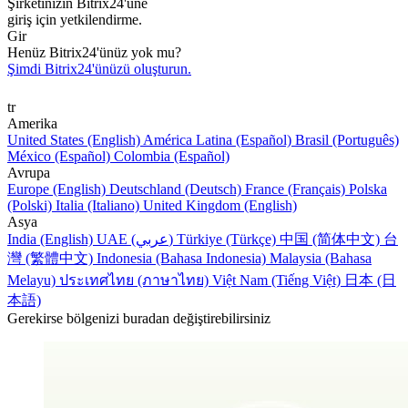
Şirketinizin Bitrix24'üne
giriş için yetkilendirme.
Gir
Henüz Bitrix24'ünüz yok mu?
Şimdi Bitrix24'ünüzü oluşturun.
tr
Amerika
United States (English)
América Latina (Español)
Brasil (Português)
México (Español)
Colombia (Español)
Avrupa
Europe (English)
Deutschland (Deutsch)
France (Français)
Polska
(Polski)
Italia (Italiano)
United Kingdom (English)
Asya
India (English)
UAE (عربي)
Türkiye (Türkçe)
中国 (简体中文)
台
灣 (繁體中文)
Indonesia (Bahasa Indonesia)
Malaysia (Bahasa
Melayu)
ประเทศไทย (ภาษาไทย)
Việt Nam (Tiếng Việt)
日本 (日
本語)
Gerekirse bölgenizi buradan değiştirebilirsiniz