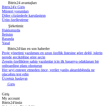
Bitrix24 avantajları
Bitrix24'e Giriş
Müşteri yorumları
Diğer çözümlerle karşılaştırın
Ürün özelleştirme
Şirketimiz
Hakkımızda
İletişim
Basında
Yasal
Bitrix24'dan en son haberler
Proje yönetimi yazılımını en uzun özellik listesine göre değil, işlerin
nerede geciktiğine göre seçin
Zengin özelliklere sahip yazılımlar için ilk başarıya odaklanan bir
onboarding planı oluşturun
Her şeyi entegre etmeden önce, veriler yanlış aktarıldığında ne
olacağını test edin
Ücretsiz başlayın
Giriş
Giriş
My account
Bitrix24'ünüz