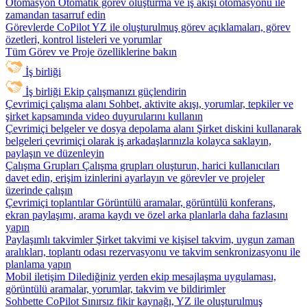
Otomasyon
Otomatik görev oluşturma ve iş akışı otomasyonu ile
zamandan tasarruf edin
Görevlerde CoPilot
YZ ile oluşturulmuş görev açıklamaları, görev
özetleri, kontrol listeleri ve yorumlar
Tüm Görev ve Proje özelliklerine bakın
İş birliği
İş birliği
Ekip çalışmanızı güçlendirin
Çevrimiçi çalışma alanı
Sohbet, aktivite akışı, yorumlar, tepkiler ve
şirket kapsamında video duyurularını kullanın
Çevrimiçi belgeler ve dosya depolama alanı
Şirket diskini kullanarak
belgeleri çevrimiçi olarak iş arkadaşlarınızla kolayca saklayın,
paylaşın ve düzenleyin
Çalışma Grupları
Çalışma grupları oluşturun, harici kullanıcıları
davet edin, erişim izinlerini ayarlayın ve görevler ve projeler
üzerinde çalışın
Çevrimiçi toplantılar
Görüntülü aramalar, görüntülü konferans,
ekran paylaşımı, arama kaydı ve özel arka planlarla daha fazlasını
yapın
Paylaşımlı takvimler
Şirket takvimi ve kişisel takvim, uygun zaman
aralıkları, toplantı odası rezervasyonu ve takvim senkronizasyonu ile
planlama yapın
Mobil iletişim
Dilediğiniz yerden ekip mesajlaşma uygulaması,
görüntülü aramalar, yorumlar, takvim ve bildirimler
Sohbette CoPilot
Sınırsız fikir kaynağı, YZ ile oluşturulmuş