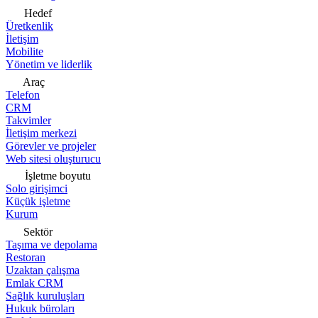
Hedef
Üretkenlik
İletişim
Mobilite
Yönetim ve liderlik
Araç
Telefon
CRM
Takvimler
İletişim merkezi
Görevler ve projeler
Web sitesi oluşturucu
İşletme boyutu
Solo girişimci
Küçük işletme
Kurum
Sektör
Taşıma ve depolama
Restoran
Uzaktan çalışma
Emlak CRM
Sağlık kuruluşları
Hukuk büroları