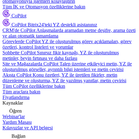
otomasyonuyla işlemleri kolaylaştırın
Tüm İK ve Otomasyon özelliklerine bakın
CoPilot
CoPilot
Bitrix24'teki YZ destekli asistanınız
CRM'de CoPilot
Anlaşmalarda aramadan metne deşifre, arama özeti
ve alan otomatik tamamlama
Görevlerde CoPilot
YZ ile oluşturulmuş görev açıklamaları, görev
özetleri, kontrol listeleri ve yorumlar
Sohbette CoPilot
Sınırsız fikir kaynağı, YZ ile oluşturulmuş
metinler, beyin fırtınası ve daha fazlası
Site ve Mağazalarda CoPilot
Talep üzerine etkileyici metin, YZ ile
oluşturulmuş görseller, ayrıntılı bilgi istemleri ve metin çevirisi
Akışta CoPilot
Konu özetleri, YZ ile üretilen fikirler, metin
düzenleme ve oluşturma, YZ ile yazılmış yanıtlar, metin çevirisi
Tüm CoPilot özelliklerine bakın
Tüm araçlara bakın
Fiyatlandırma
Kaynaklar
Öğren
Webinar'lar
Yardım Masası
Kılavuzlar ve API belgesi
Bağlan