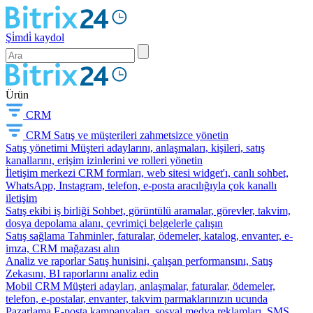
Şi̇mdi̇ kaydol
Ürün
CRM
CRM
Satış ve müşterileri zahmetsizce yönetin
Satış yönetimi
Müşteri adaylarını, anlaşmaları, kişileri, satış
kanallarını, erişim izinlerini ve rolleri yönetin
İletişim merkezi
CRM formları, web sitesi widget'ı, canlı sohbet,
WhatsApp, Instagram, telefon, e-posta aracılığıyla çok kanallı
iletişim
Satış ekibi iş birliği
Sohbet, görüntülü aramalar, görevler, takvim,
dosya depolama alanı, çevrimiçi belgelerle çalışın
Satış sağlama
Tahminler, faturalar, ödemeler, katalog, envanter, e-
imza, CRM mağazası alın
Analiz ve raporlar
Satış hunisini, çalışan performansını, Satış
Zekasını, BI raporlarını analiz edin
Mobil CRM
Müşteri adayları, anlaşmalar, faturalar, ödemeler,
telefon, e-postalar, envanter, takvim parmaklarınızın ucunda
Pazarlama
E-posta kampanyaları, sosyal medya reklamları, SMS,