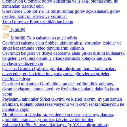
Otomasyon
Otomatik görev oluşturma ve iş akışı otomasyonu ile
zamandan tasarruf edin
Görevlerde CoPilot
YZ ile oluşturulmuş görev açıklamaları, görev
özetleri, kontrol listeleri ve yorumlar
Tüm Görev ve Proje özelliklerine bakın
İş birliği
İş birliği
Ekip çalışmanızı güçlendirin
Çevrimiçi çalışma alanı
Sohbet, aktivite akışı, yorumlar, tepkiler ve
şirket kapsamında video duyurularını kullanın
Çevrimiçi belgeler ve dosya depolama alanı
Şirket diskini kullanarak
belgeleri çevrimiçi olarak iş arkadaşlarınızla kolayca saklayın,
paylaşın ve düzenleyin
Çalışma Grupları
Çalışma grupları oluşturun, harici kullanıcıları
davet edin, erişim izinlerini ayarlayın ve görevler ve projeler
üzerinde çalışın
Çevrimiçi toplantılar
Görüntülü aramalar, görüntülü konferans,
ekran paylaşımı, arama kaydı ve özel arka planlarla daha fazlasını
yapın
Paylaşımlı takvimler
Şirket takvimi ve kişisel takvim, uygun zaman
aralıkları, toplantı odası rezervasyonu ve takvim senkronizasyonu ile
planlama yapın
Mobil iletişim
Dilediğiniz yerden ekip mesajlaşma uygulaması,
görüntülü aramalar, yorumlar, takvim ve bildirimler
Sohbette CoPilot
Sınırsız fikir kaynağı, YZ ile oluşturulmuş