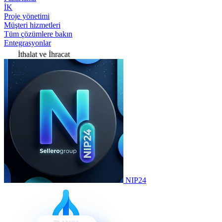
İK
Proje yönetimi
Müşteri hizmetleri
Tüm çözümlere bakın
Entegrasyonlar
İthalat ve İhracat
NIP24