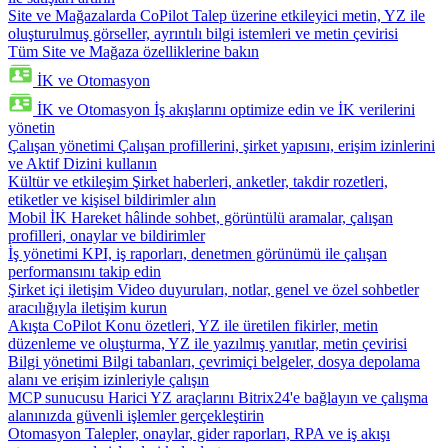
Site ve Mağazalarda CoPilot
Talep üzerine etkileyici metin, YZ ile
oluşturulmuş görseller, ayrıntılı bilgi istemleri ve metin çevirisi
Tüm Site ve Mağaza özelliklerine bakın
İK ve Otomasyon
İK ve Otomasyon
İş akışlarını optimize edin ve İK verilerini
yönetin
Çalışan yönetimi
Çalışan profillerini, şirket yapısını, erişim izinlerini
ve Aktif Dizini kullanın
Kültür ve etkileşim
Şirket haberleri, anketler, takdir rozetleri,
etiketler ve kişisel bildirimler alın
Mobil İK
Hareket hâlinde sohbet, görüntülü aramalar, çalışan
profilleri, onaylar ve bildirimler
İş yönetimi
KPI, iş raporları, denetmen görünümü ile çalışan
performansını takip edin
Şirket içi iletişim
Video duyuruları, notlar, genel ve özel sohbetler
aracılığıyla iletişim kurun
Akışta CoPilot
Konu özetleri, YZ ile üretilen fikirler, metin
düzenleme ve oluşturma, YZ ile yazılmış yanıtlar, metin çevirisi
Bilgi yönetimi
Bilgi tabanları, çevrimiçi belgeler, dosya depolama
alanı ve erişim izinleriyle çalışın
MCP sunucusu
Harici YZ araçlarını Bitrix24'e bağlayın ve çalışma
alanınızda güvenli işlemler gerçekleştirin
Otomasyon
Talepler, onaylar, gider raporları, RPA ve iş akışı