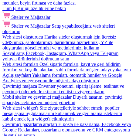
metinler, beyin fırtınası ve daha fazlası
Tüm İş Birliği özelliklerine bakın
Siteler ve Mağazalar
Siteler ve Mağazalar
Satış yapabileceğiniz web siteleri
oluşturun
Web sitesi oluşturucu
Harika siteler oluşturmak için ücretsiz
CMS'imizi, şablonlarımızı, barındırma hizmetimizi, YZ ile
oluşturulan görsellerimizi ve metinlerimizi kullanın
Sosyal satış
Facebook, Instagram, WhatsApp veya Telegram
yoluyla ürünlerinizi doğrudan satın
Web sitesi formları
Özel sipariş formları, kayıt ve geri bildirim
formları ve koşullu alanlara sahip formlarla müşteri adayı yakalayın
Açılış sayfaları
Yakalama formları, otomatik huniler ve Google
Analytics entegrasyonu ile müşteri adayı oluşturun
Çevrimiçi mağaza
Envanter yönetimi, sipariş işleme, teslimat ve
çevrimiçi ödemelerle e-ticareti en üst seviyeye çıkarın
Mobil siteler ve çevrimiçi mağazalar
Duyarlı tasarım, çevrimiçi
siparişler, cebinizden müşteri yönetimi
Web sitesi widget'ı
Site ziyaretçileriyle sohbet etmek, popüler
mesajlaşma uygulamalarını kullanmak ve geri arama isteklerini
kabul etmek için widget'ı etkinleştirin
Çevrimiçi pazarlama araçları
E-posta ile pazarlama, Facebook veya
Google Reklamları, pazarlama otomasyonu ve CRM entegrasyonu
ile satışları artırın