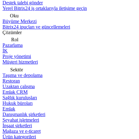
Destek talebi gönder
Yerel Bitrix24 iş ortaklarıyla iletişime geçin
Oku
Büyüme Merkezi
Bitrix24 ipuçları ve güncellemeleri
Çözümler
Rol
Pazarlama
İK
Proje yönetimi
Müşteri hizmetleri
Sektör
Taşıma ve depolama
Restoran
Uzaktan çalışma
Emlak CRM
Sağlık kuruluşları
Hukuk büroları
Emlak
Danışmanlık şirketleri
Seyahat işletmeleri
İnşaat şirketleri
Mağaza ve e-ticaret
Ürün kategorileri