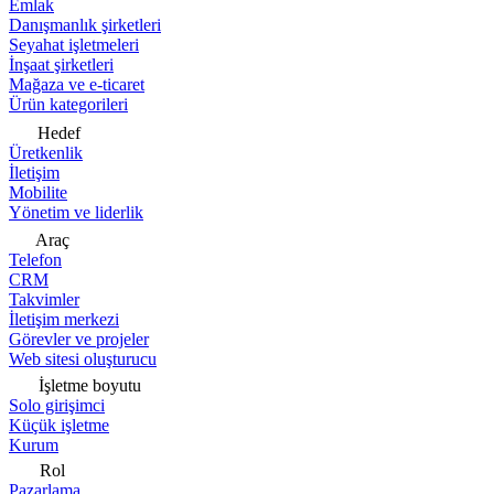
Emlak
Danışmanlık şirketleri
Seyahat işletmeleri
İnşaat şirketleri
Mağaza ve e-ticaret
Ürün kategorileri
Hedef
Üretkenlik
İletişim
Mobilite
Yönetim ve liderlik
Araç
Telefon
CRM
Takvimler
İletişim merkezi
Görevler ve projeler
Web sitesi oluşturucu
İşletme boyutu
Solo girişimci
Küçük işletme
Kurum
Rol
Pazarlama