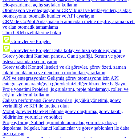
tele-pazarlama, açılış sayfaları kullanın
Otomasyon ve entegrasyonlar
CRM kural ve tetikleyicileri, iş akışı
otomasyonu, otomatik huniler ve API ayarlayın
CRM'de CoPilot
Anlaşmalarda aramadan metne deşifre, arama özeti
ve alan otomatik tamamlama
Tüm CRM özelliklerine bakın
Görevler ve Projeler
Görevler ve Projeler
Daha kolay ve hızlı şekilde iş yapın
Görev yönetimi
Kanban panosu, Gantt grafiği, Scrum ve görev
listesi arasından seçim yapın
Görev takibi
Kontrol listeleri ve alt görevler, görev özeti, zaman
takibi, odaklanma ve denetmen modundan yararlanın
API ve entegrasyonlar
Gelişmiş görev otomasyonu için API
entegrasyonu aracılığıyla görevlerinizi diğer hizmetlere bağlayın
Proje yönetimi
Projeleri, iş gruplarını, proje planlamayı, rolleri ve
erişim izinlerini kullanın
Çalışan performansı
Görev raporları, iş yükü yönetimi, görev
verimliliği ve KPI ile üretken olun
Mobil görevler
Hareket hâlinde görev oluşturma, görev takibi,
bildirimler, yorumlar ve sohbet
Proje iş birliği
Sohbet, görüntülü aramalar, yorumlar, dosya
depolama, belgeler, harici kullanıcılar ve görev şablonları ile daha
hızlı çalışın