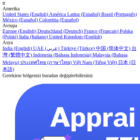
tr
Amerika
United States (English)
América Latina (Español)
Brasil (Português)
México (Español)
Colombia (Español)
Avrupa
Europe (English)
Deutschland (Deutsch)
France (Français)
Polska
(Polski)
Italia (Italiano)
United Kingdom (English)
Asya
India (English)
UAE (عربي)
Türkiye (Türkçe)
中国 (简体中文)
台
灣 (繁體中文)
Indonesia (Bahasa Indonesia)
Malaysia (Bahasa
Melayu)
ประเทศไทย (ภาษาไทย)
Việt Nam (Tiếng Việt)
日本 (日
本語)
Gerekirse bölgenizi buradan değiştirebilirsiniz