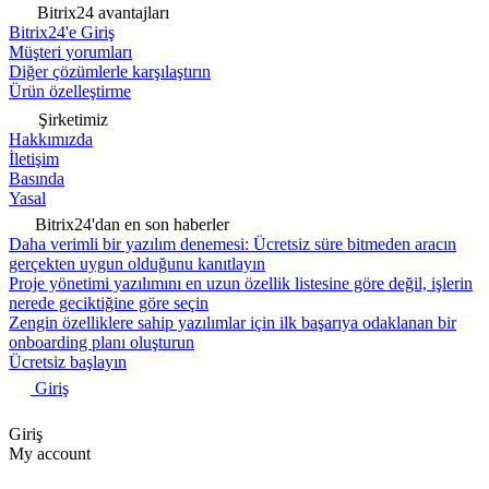
Bitrix24 avantajları
Bitrix24'e Giriş
Müşteri yorumları
Diğer çözümlerle karşılaştırın
Ürün özelleştirme
Şirketimiz
Hakkımızda
İletişim
Basında
Yasal
Bitrix24'dan en son haberler
Daha verimli bir yazılım denemesi: Ücretsiz süre bitmeden aracın
gerçekten uygun olduğunu kanıtlayın
Proje yönetimi yazılımını en uzun özellik listesine göre değil, işlerin
nerede geciktiğine göre seçin
Zengin özelliklere sahip yazılımlar için ilk başarıya odaklanan bir
onboarding planı oluşturun
Ücretsiz başlayın
Giriş
Giriş
My account