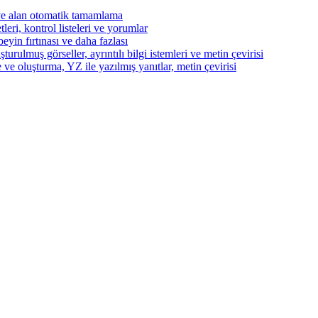
ve alan otomatik tamamlama
eri, kontrol listeleri ve yorumlar
beyin fırtınası ve daha fazlası
turulmuş görseller, ayrıntılı bilgi istemleri ve metin çevirisi
 ve oluşturma, YZ ile yazılmış yanıtlar, metin çevirisi