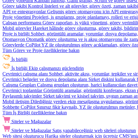
Görev yönetimi
Kanban panosu, Gantt grafiği, Scrum ve görev listesi
Görev takibi
Kontrol listeleri ve alt görevler, görev özeti, zaman ta
API ve entegrasyonlar
Gelişmiş görev otomasyonu için API entegrasyon
Proje yönetimi
Projeleri, iş gruplarını, proje planlamayı, rolleri ve eriş
Çalışan performansı
Görev raporları, iş yükü yönetimi, görev verimlil
Mobil görevler
Hareket hâlinde görev oluşturma, görev takibi, bildiri
Proje iş birliği
Sohbet, görüntülü aramalar, yorumlar, dosya depolama, be
Otomasyon
Otomatik görev oluşturma ve iş akışı otomasyonu ile zam
Görevlerde CoPilot
YZ ile oluşturulmuş görev açıklamaları, görev özetl
Tüm Görev ve Proje özelliklerine bakın
İş birliği
İş birliği
Ekip çalışmanızı güçlendirin
Çevrimiçi çalışma alanı
Sohbet, aktivite akışı, yorumlar, tepkiler ve 
Çevrimiçi belgeler ve dosya depolama alanı
Şirket diskini kullanarak 
Çalışma Grupları
Çalışma grupları oluşturun, harici kullanıcıları davet
Çevrimiçi toplantılar
Görüntülü aramalar, görüntülü konferans, ekran p
Paylaşımlı takvimler
Şirket takvimi ve kişisel takvim, uygun zaman ar
Mobil iletişim
Dilediğiniz yerden ekip mesajlaşma uygulaması, görüntü
Sohbette CoPilot
Sınırsız fikir kaynağı, YZ ile oluşturulmuş metinler, 
Tüm İş Birliği özelliklerine bakın
Siteler ve Mağazalar
Siteler ve Mağazalar
Satış yapabileceğiniz web siteleri oluşturun
Web sitesi oluşturucu
Harika siteler oluşturmak için ücretsiz CMS'imiz