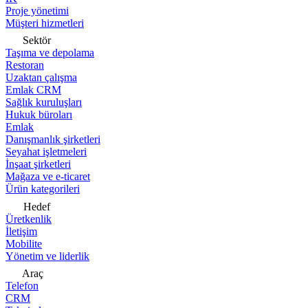
Proje yönetimi
Müşteri hizmetleri
Sektör
Taşıma ve depolama
Restoran
Uzaktan çalışma
Emlak CRM
Sağlık kuruluşları
Hukuk büroları
Emlak
Danışmanlık şirketleri
Seyahat işletmeleri
İnşaat şirketleri
Mağaza ve e-ticaret
Ürün kategorileri
Hedef
Üretkenlik
İletişim
Mobilite
Yönetim ve liderlik
Araç
Telefon
CRM