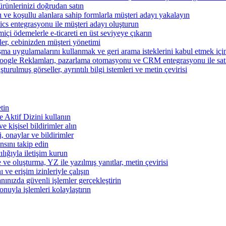
ünlerinizi doğrudan satın
rı ve koşullu alanlara sahip formlarla müşteri adayı yakalayın
cs entegrasyonu ile müşteri adayı oluşturun
miçi ödemelerle e-ticareti en üst seviyeye çıkarın
şler, cebinizden müşteri yönetimi
şma uygulamalarını kullanmak ve geri arama isteklerini kabul etmek için 
ogle Reklamları, pazarlama otomasyonu ve CRM entegrasyonu ile satışl
turulmuş görseller, ayrıntılı bilgi istemleri ve metin çevirisi
tin
 ve Aktif Dizini kullanın
ve kişisel bildirimler alın
i, onaylar ve bildirimler
nsını takip edin
ılığıyla iletişim kurun
 ve oluşturma, YZ ile yazılmış yanıtlar, metin çevirisi
 ve erişim izinleriyle çalışın
nınızda güvenli işlemler gerçekleştirin
onuyla işlemleri kolaylaştırın