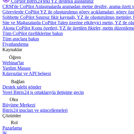
CoPilot
Bitrix24'teki YZ destekli asistanınız
CRM'de CoPilot
Anlaşmalarda aramadan metne deşifre, arama özeti 
Görevlerde CoPilot
YZ ile oluşturulmuş görev açıklamaları, görev özetl
Sohbette CoPilot
Sınırsız fikir kaynağı, YZ ile oluşturulmuş metinler, 
Site ve Mağazalarda CoPilot
Talep üzerine etkileyici metin, YZ ile oluş
Akışta CoPilot
Konu özetleri, YZ ile üretilen fikirler, metin düzenleme
Tüm CoPilot özelliklerine bakın
Tüm araçlara bakın
Fiyatlandırma
Kaynaklar
Öğren
Webinar'lar
Yardım Masası
Kılavuzlar ve API belgesi
Bağlan
Destek talebi gönder
Yerel Bitrix24 iş ortaklarıyla iletişime geçin
Oku
Büyüme Merkezi
Bitrix24 ipuçları ve güncellemeleri
Çözümler
Rol
Pazarlama
İK