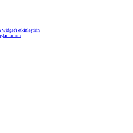
widget'ı etkinleştirin
arı artırın