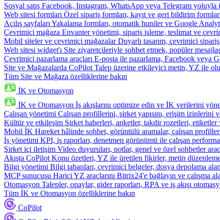
Sosyal satış
Facebook, Instagram, WhatsApp veya Telegram yoluyla ür
Web sitesi formları
Özel sipariş formları, kayıt ve geri bildirim formla
Açılış sayfaları
Yakalama formları, otomatik huniler ve Google Analyti
Çevrimiçi mağaza
Envanter yönetimi, sipariş işleme, teslimat ve çevri
Mobil siteler ve çevrimiçi mağazalar
Duyarlı tasarım, çevrimiçi sipari
Web sitesi widget'ı
Site ziyaretçileriyle sohbet etmek, popüler mesajla
Çevrimiçi pazarlama araçları
E-posta ile pazarlama, Facebook veya Go
Site ve Mağazalarda CoPilot
Talep üzerine etkileyici metin, YZ ile oluş
Tüm Site ve Mağaza özelliklerine bakın
İK ve Otomasyon
İK ve Otomasyon
İş akışlarını optimize edin ve İK verilerini yöne
Çalışan yönetimi
Çalışan profillerini, şirket yapısını, erişim izinlerini
Kültür ve etkileşim
Şirket haberleri, anketler, takdir rozetleri, etiketler 
Mobil İK
Hareket hâlinde sohbet, görüntülü aramalar, çalışan profiller
İş yönetimi
KPI, iş raporları, denetmen görünümü ile çalışan performa
Şirket içi iletişim
Video duyuruları, notlar, genel ve özel sohbetler arac
Akışta CoPilot
Konu özetleri, YZ ile üretilen fikirler, metin düzenleme
Bilgi yönetimi
Bilgi tabanları, çevrimiçi belgeler, dosya depolama alanı
MCP sunucusu
Harici YZ araçlarını Bitrix24'e bağlayın ve çalışma ala
Otomasyon
Talepler, onaylar, gider raporları, RPA ve iş akışı otomasy
Tüm İK ve Otomasyon özelliklerine bakın
CoPilot