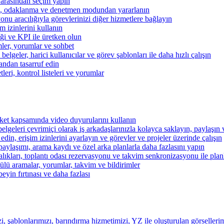
 arasından seçim yapın
kibi, odaklanma ve denetmen modundan yararlanın
u aracılığıyla görevlerinizi diğer hizmetlere bağlayın
im izinlerini kullanın
iği ve KPI ile üretken olun
mler, yorumlar ve sohbet
lgeler, harici kullanıcılar ve görev şablonları ile daha hızlı çalışın
andan tasarruf edin
eri, kontrol listeleri ve yorumlar
şirket kapsamında video duyurularını kullanın
belgeleri çevrimiçi olarak iş arkadaşlarınızla kolayca saklayın, paylaşın
 edin, erişim izinlerini ayarlayın ve görevler ve projeler üzerinde çalışın
aylaşımı, arama kaydı ve özel arka planlarla daha fazlasını yapın
alıkları, toplantı odası rezervasyonu ve takvim senkronizasyonu ile pla
lü aramalar, yorumlar, takvim ve bildirimler
beyin fırtınası ve daha fazlası
i, şablonlarımızı, barındırma hizmetimizi, YZ ile oluşturulan görsellerim