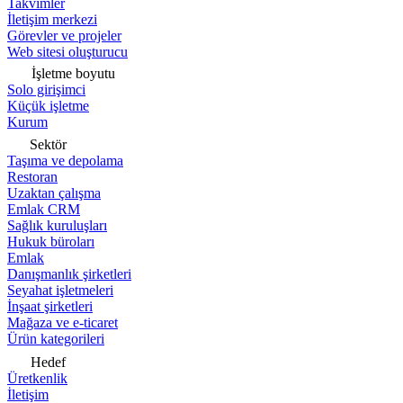
Takvimler
İletişim merkezi
Görevler ve projeler
Web sitesi oluşturucu
İşletme boyutu
Solo girişimci
Küçük işletme
Kurum
Sektör
Taşıma ve depolama
Restoran
Uzaktan çalışma
Emlak CRM
Sağlık kuruluşları
Hukuk büroları
Emlak
Danışmanlık şirketleri
Seyahat işletmeleri
İnşaat şirketleri
Mağaza ve e-ticaret
Ürün kategorileri
Hedef
Üretkenlik
İletişim