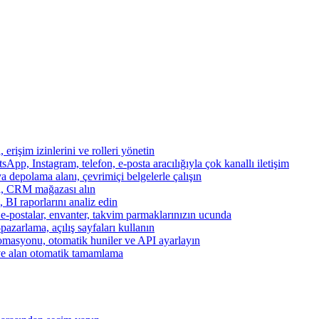
, erişim izinlerini ve rolleri yönetin
App, Instagram, telefon, e-posta aracılığıyla çok kanallı iletişim
a depolama alanı, çevrimiçi belgelerle çalışın
za, CRM mağazası alın
, BI raporlarını analiz edin
, e-postalar, envanter, takvim parmaklarınızın ucunda
azarlama, açılış sayfaları kullanın
otomasyonu, otomatik huniler ve API ayarlayın
ve alan otomatik tamamlama