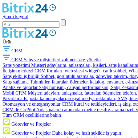
Şi̇mdi̇ kaydol
Ürün
CRM
CRM
Satış ve müşterileri zahmetsizce yönetin
Satış yönetimi
Müşteri adaylarını, anlaşmaları, kişileri, satış kanallarını
İletişim merkezi
CRM formları, web sitesi widget'ı, canlı sohbet, Whats
Satış ekibi iş birliği
Sohbet, görüntülü aramalar, görevler, takvim, dosy
Satış sağlama
Tahminler, faturalar, ödemeler, katalog, envanter, e-im
Analiz ve raporlar
Satış hunisini, çalışan performansını, Satış Zekasını
Mobil CRM
Müşteri adayları, anlaşmalar, faturalar, ödemeler, telefon
Pazarlama
E-posta kampanyaları, sosyal medya reklamları, SMS, tele-p
Otomasyon ve entegrasyonlar
CRM kural ve tetikleyicileri, iş akışı 
CRM'de CoPilot
Anlaşmalarda aramadan metne deşifre, arama özeti 
Tüm CRM özelliklerine bakın
Görevler ve Projeler
Görevler ve Projeler
Daha kolay ve hızlı şekilde iş yapın