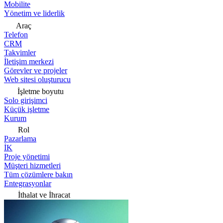
Mobilite
Yönetim ve liderlik
Araç
Telefon
CRM
Takvimler
İletişim merkezi
Görevler ve projeler
Web sitesi oluşturucu
İşletme boyutu
Solo girişimci
Küçük işletme
Kurum
Rol
Pazarlama
İK
Proje yönetimi
Müşteri hizmetleri
Tüm çözümlere bakın
Entegrasyonlar
İthalat ve İhracat